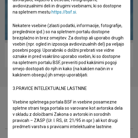
avdiovizualnimi deli in drugimi vsebinami, ki so dostopne
na spletnem mestu
https://bsf.si
.
Nekatere vsebine (zlasti podatki, informacije, fotografije,
preglednice ipd.) so na spletnem portalu dostopne
brezplačno in brez omejitev. Za dostop ali uporabo drugih
vsebin (npr. ogled in izposoja avdiovizualnih del) pa veljajo
posebni pogoji. Uporabniki o dolžni prebrati vse vidne
Pastirci (1973)
oznake in pred vsakršno uporabo vsebin, ki so dostopne
drama, družinski, mladinski
na spletnem portalu BSF, preveriti pod kakšnimi pogoji
smejo dostopati do njih in kako (na kakšen način in v
kakšnem obsegu) jih smejo uporabljati.
3.PRAVICE INTELEKTUALNE LASTNINE
Vsebine spletnega portala BSF in vsebine posamezne
spletne strani tega portala so varovane kot avtorska dela
v skladu z določbami Zakona o avtorski in sorodnih
Filmografija (82)
pravicah – ZASP (Ur. l. RS, št. 21/95 in spr.) ali kot drugi
predmeti varstva s pravicami intelektualne lastnine.