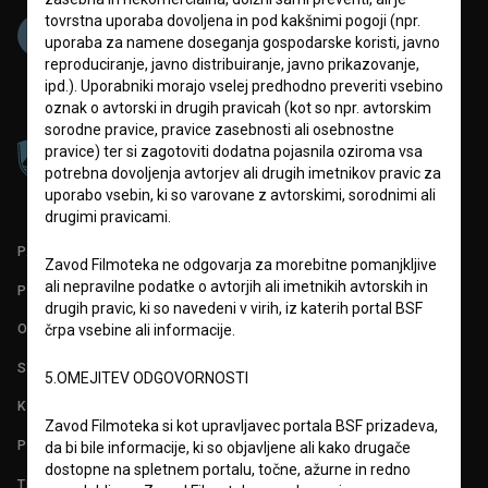
tovrstna uporaba dovoljena in pod kakšnimi pogoji (npr.
uporaba za namene doseganja gospodarske koristi, javno
reproduciranje, javno distribuiranje, javno prikazovanje,
ipd.). Uporabniki morajo vselej predhodno preveriti vsebino
oznak o avtorski in drugih pravicah (kot so npr. avtorskim
sorodne pravice, pravice zasebnosti ali osebnostne
pravice) ter si zagotoviti dodatna pojasnila oziroma vsa
potrebna dovoljenja avtorjev ali drugih imetnikov pravic za
uporabo vsebin, ki so varovane z avtorskimi, sorodnimi ali
drugimi pravicami.
PARTNERJI
Zavod Filmoteka ne odgovarja za morebitne pomanjkljive
ali nepravilne podatke o avtorjih ali imetnikih avtorskih in
POGOJI UPORABE
drugih pravic, ki so navedeni v virih, iz katerih portal BSF
O PROJEKTU
črpa vsebine ali informacije.
STATISTIKA
5.OMEJITEV ODGOVORNOSTI
KONTAKT
Zavod Filmoteka si kot upravljavec portala BSF prizadeva,
POGOSTA VPRAŠANJA
da bi bile informacije, ki so objavljene ali kako drugače
dostopne na spletnem portalu, točne, ažurne in redno
TEST FUNKCIONALNOSTI