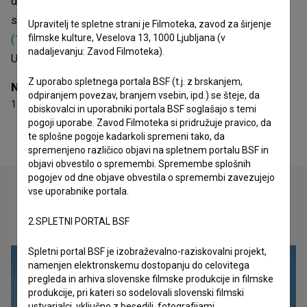
direktor fotografije. Najodmevnejši projekti, pri katerih je
sodeloval, so
Dolina miru (1956)
,
Povest o dobrih ljudeh
Upravitelj te spletne strani je Filmoteka, zavod za širjenje
filmske kulture, Veselova 13, 1000 Ljubljana (v
(1975)
in
Praznovanje pomladi (1978)
. Prejel je 12 nagrad.
nadaljevanju: Zavod Filmoteka).
Umrl je 26.06.2003 (Ljubljana, Slovenija).
Z uporabo spletnega portala BSF (t.j. z brskanjem,
Nagrade
odpiranjem povezav, branjem vsebin, ipd.) se šteje, da
12 nagrad
obiskovalci in uporabniki portala BSF soglašajo s temi
pogoji uporabe. Zavod Filmoteka si pridružuje pravico, da
te splošne pogoje kadarkoli spremeni tako, da
spremenjeno različico objavi na spletnem portalu BSF in
objavi obvestilo o spremembi. Spremembe splošnih
pogojev od dne objave obvestila o spremembi zavezujejo
vse uporabnike portala.
Oglejte si
2.SPLETNI PORTAL BSF
Spletni portal BSF je izobraževalno-raziskovalni projekt,
namenjen elektronskemu dostopanju do celovitega
pregleda in arhiva slovenske filmske produkcije in filmske
produkcije, pri kateri so sodelovali slovenski filmski
ustvarjalci, vključno z besedili, fotografijami,