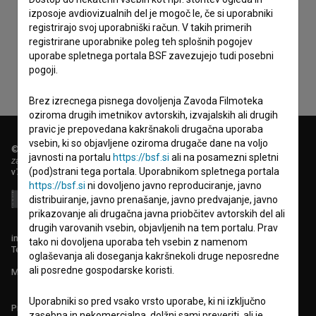
Sprejemam
splošne pogoje
in dajem
soglasje
za
izposoje avdiovizualnih del je mogoč le, če si uporabniki
registrirajo svoj uporabniški račun. V takih primerih
zbiranje, hrambo in obdelavo osebnih podatkov.
registrirane uporabnike poleg teh splošnih pogojev
uporabe spletnega portala BSF zavezujejo tudi posebni
pogoji.
Brez izrecnega pisnega dovoljenja Zavoda Filmoteka
oziroma drugih imetnikov avtorskih, izvajalskih ali drugih
pravic je prepovedana kakršnakoli drugačna uporaba
vsebin, ki so objavljene oziroma drugače dane na voljo
© 2018-2026, Filmoteka,
javnosti na portalu
https://bsf.si
ali na posamezni spletni
zavod za širjenje filmske kulture
(pod)strani tega portala. Uporabnikom spletnega portala
v7.151.0
https://bsf.si
ni dovoljeno javno reproduciranje, javno
distribuiranje, javno prenašanje, javno predvajanje, javno
prikazovanje ali drugačna javna priobčitev avtorskih del ali
drugih varovanih vsebin, objavljenih na tem portalu. Prav
info@filmoteka.si
tako ni dovoljena uporaba teh vsebin z namenom
Tehnična pomoč: podpora@bsf.si
oglaševanja ali doseganja kakršnekoli druge neposredne
ali posredne gospodarske koristi.
Mednarodna številka ISSN 2670-787X
Uporabniki so pred vsako vrsto uporabe, ki ni izključno
Projekt sofinancira:
zasebna in nekomercialna, dolžni sami preveriti, ali je