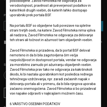
posodobljene. Zavod Filmoteka ne odgovarja za
verodostojnost, pravilnost ali preverjenost podatkov in
katerihkoli drugih vsebin, do katerih lahko dostopajo
uporabniki prek portala BSF.
PRIJAVITE SE NA BSF NOVIČNIK:
Na portalu BSF so objavljene tudi povezave na spletne
PRIJAVA
strani tretjih oseb, na katere Zavod Filmoteka nima vpliva
ali nadzora, Zavod Filmoteka ne odgovarja za delovanje
teh strani ali točnost in ažurnost tam objavljenih vsebin.
Sprejemam
splošne pogoje
in dajem
soglasje
za zbiranje, hrambo in
obdelavo osebnih podatkov.
Zavod Filmoteka si prizadeva, da bi portal BSF deloval
nemoteno in da bi bila zagotovljena čim večja
razpoložljivost in dostopnost portala, vendar ne odgovarja
za morebitno zamudo pri ažuriranju objavljenih vsebin.
Sledite nam na:
Zavod Filmoteka prav tako ne odgovarja za kakršnokoli
škodo, ki bi nastala uporabnikom kot posledica rednega
tehničnega vzdrževanja, npr. zaradi začasnih napak v
delovanju portala ali v primeru, da bi bila njegova uporaba
začasno onemogočena. Zavod Filmoteka si bo prizadeval
RSS novice
RSS dogodki
vse napake odpraviti v najkrajšem možnem času.
6.VARSTVO OSEBNIH PODATKOV