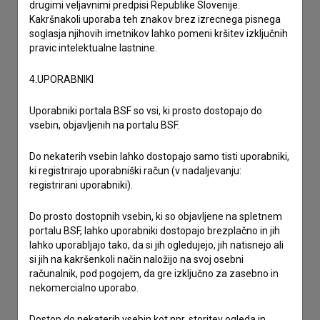
drugimi veljavnimi predpisi Republike Slovenije.
drugo
Kakršnakoli uporaba teh znakov brez izrecnega pisnega
soglasja njihovih imetnikov lahko pomeni kršitev izključnih
pravic intelektualne lastnine.
4.UPORABNIKI
Uporabniki portala BSF so vsi, ki prosto dostopajo do
vsebin, objavljenih na portalu BSF.
Do nekaterih vsebin lahko dostopajo samo tisti uporabniki,
ki registrirajo uporabniški račun (v nadaljevanju:
registrirani uporabniki).
Do prosto dostopnih vsebin, ki so objavljene na spletnem
portalu BSF, lahko uporabniki dostopajo brezplačno in jih
lahko uporabljajo tako, da si jih ogledujejo, jih natisnejo ali
si jih na kakršenkoli način naložijo na svoj osebni
računalnik, pod pogojem, da gre izključno za zasebno in
nekomercialno uporabo.
Dostop do nekaterih vsebin kot npr. storitev ogleda in