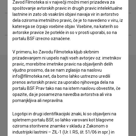
Nagrade in nominacije
Zavod Filmoteka si v največji možni meri prizadeva za
spoštovanje avtorskih pravic in drugih pravic intelektualne
lastnine in zato ob vsakršni objavi navaja vir in avtorstvo
dela oziroma imetništvo pravic, če je to navedeno v viru, iz
Razširjeni podatki
katerega se črpajo vsebine objav. Vsebine, na katerih so
avtorske pravice že potekle in so v prosti uporabi, so na
portalu BSF izrecno označene.
V primeru, ko Zavodu Filmoteka kljub skrbnim
prizadevanjem ni uspelo najti vseh avtorjev oz. imetnikov
pravic, morebitne imetnike pravic na objavljenih delih
vljudno prosimo, da se nam zglasijo na naslovu
info@filmoteka.net, da bomo lahko ustrezno uredili
Stik z uredništvom
prenos avtorskih pravic za uporabo njihovega dela na
Spoštovani, s pomočjo spodnjega obrazca lahko stopite v
portalu BSF. Prav tako nas na istem naslovu obvestite, če
stik z uredništvom Baze slovenskih filmov. Veseli bomo vaših
opazite, da je posamezna navedba avtorstva ali vira
odzivov.
pomanjkljiva ali nepravilna.
Logotipi in drugi identifikacijski znaki, ki so objavljeni na
imam vprašanje
spletnem portalu BSF, so lahko varovani kot blagovne
prijavljam napako
oziroma storitvene znamke v skladu z Zakonom o
industrijski lastnini – ZIL-1 (Ur. l. RS, št. 51/06 in spr.) in
želim dodati podatke