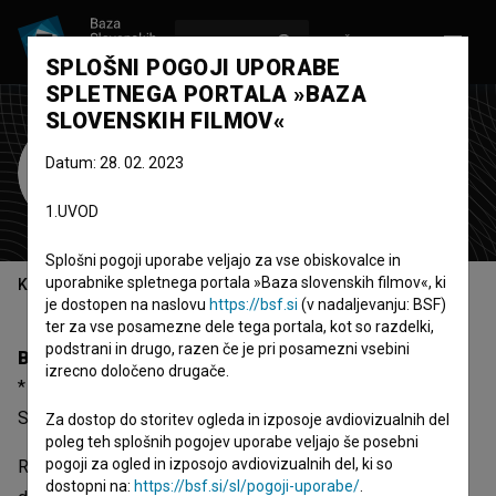
VPIŠI SE
EN
SPLOŠNI POGOJI UPORABE
SPLETNEGA PORTALA »BAZA
SLOVENSKIH FILMOV«
Rudi Vavpotič
Datum: 28. 02. 2023
direktor fotografije
1.UVOD
Splošni pogoji uporabe veljajo za vse obiskovalce in
uporabnike spletnega portala »Baza slovenskih filmov«, ki
Kazalo
je dostopen na naslovu
https://bsf.si
(v nadaljevanju: BSF)
ter za vse posamezne dele tega portala, kot so razdelki,
podstrani in drugo, razen če je pri posamezni vsebini
Biografija
izrecno določeno drugače.
* 24.03.1919, Maribor, Slovenija † 26.06.2003, Ljubljana,
Slovenija
Za dostop do storitev ogleda in izposoje avdiovizualnih del
poleg teh splošnih pogojev uporabe veljajo še posebni
pogoji za ogled in izposojo avdiovizualnih del, ki so
Rudi Vavpotič, rojen 24.03.1919 (Maribor, Slovenija), je
dostopni na:
https://bsf.si/sl/pogoji-uporabe/
.