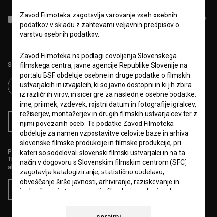
Zavod Filmoteka zagotavlja varovanje vseh osebnih
Sprejemam
splošne pogoje
in dajem
soglasje
za zbiranje, hrambo in
podatkov v skladu z zahtevami veljavnih predpisov o
obdelavo osebnih podatkov.
varstvu osebnih podatkov.
Zavod Filmoteka na podlagi dovoljenja Slovenskega
Sledite nam na:
filmskega centra, javne agencije Republike Slovenije na
portalu BSF obdeluje osebne in druge podatke o filmskih
ustvarjalcih in izvajalcih, ki so javno dostopni in ki jih zbira
iz različnih virov, in sicer gre za naslednje osebne podatke:
ime, priimek, vzdevek, rojstni datum in fotografije igralcev,
režiserjev, montažerjev in drugih filmskih ustvarjalcev ter z
RSS novice
RSS dogodki
njimi povezanih oseb. Te podatke Zavod Filmoteka
obdeluje za namen vzpostavitve celovite baze in arhiva
slovenske filmske produkcije in filmske produkcije, pri
Podprite nas z donacijo na
kateri so sodelovali slovenski filmski ustvarjalci in na ta
TRR: SI56 6100 0001 5706 684,
način v dogovoru s Slovenskim filmskim centrom (SFC)
ali s kreditno kartico:
zagotavlja katalogiziranje, statistično obdelavo,
obveščanje širše javnosti, arhiviranje, raziskovanje in
Doniraj
izobraževanje ter promocijo filmske in avdiovizualne
dejavnosti v Republiki Sloveniji.
sprejmi