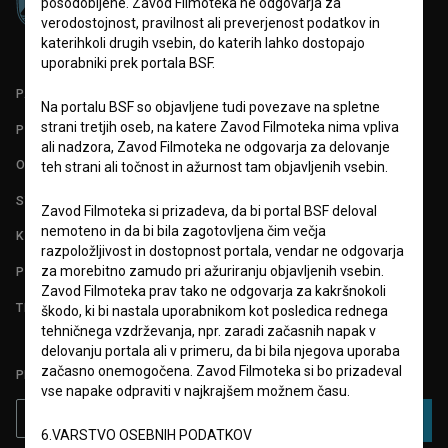
posodobljene. Zavod Filmoteka ne odgovarja za
verodostojnost, pravilnost ali preverjenost podatkov in
katerihkoli drugih vsebin, do katerih lahko dostopajo
uporabniki prek portala BSF.
PARTNERJI
Na portalu BSF so objavljene tudi povezave na spletne
strani tretjih oseb, na katere Zavod Filmoteka nima vpliva
POGOJI UPORABE
ali nadzora, Zavod Filmoteka ne odgovarja za delovanje
O PROJEKTU
teh strani ali točnost in ažurnost tam objavljenih vsebin.
STATISTIKA
Zavod Filmoteka si prizadeva, da bi portal BSF deloval
nemoteno in da bi bila zagotovljena čim večja
KONTAKT
razpoložljivost in dostopnost portala, vendar ne odgovarja
za morebitno zamudo pri ažuriranju objavljenih vsebin.
POGOSTA VPRAŠANJA
Zavod Filmoteka prav tako ne odgovarja za kakršnokoli
TEST FUNKCIONALNOSTI
škodo, ki bi nastala uporabnikom kot posledica rednega
tehničnega vzdrževanja, npr. zaradi začasnih napak v
delovanju portala ali v primeru, da bi bila njegova uporaba
začasno onemogočena. Zavod Filmoteka si bo prizadeval
PRIJAVITE SE NA BSF NOVIČNIK:
vse napake odpraviti v najkrajšem možnem času.
PRIJAVA
6.VARSTVO OSEBNIH PODATKOV