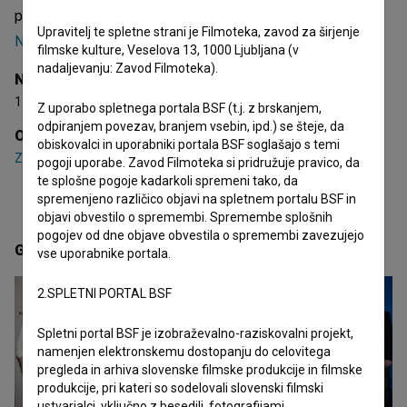
projektih
En mesec (s.d.)
,
Jutro s hudičem (s.d.)
in
Upravitelj te spletne strani je Filmoteka, zavod za širjenje
Najsrečnejši dan (s.d.)
, ki so v nastajanju.
filmske kulture, Veselova 13, 1000 Ljubljana (v
nadaljevanju: Zavod Filmoteka).
Nagrade
12 nagrad in 3 nominacije
Z uporabo spletnega portala BSF (t.j. z brskanjem,
odpiranjem povezav, branjem vsebin, ipd.) se šteje, da
Organizacije
obiskovalci in uporabniki portala BSF soglašajo s temi
ZFS - Združenje filmskih snemalcev Slovenije
pogoji uporabe. Zavod Filmoteka si pridružuje pravico, da
te splošne pogoje kadarkoli spremeni tako, da
spremenjeno različico objavi na spletnem portalu BSF in
objavi obvestilo o spremembi. Spremembe splošnih
pogojev od dne objave obvestila o spremembi zavezujejo
Galerija
(4)
vse uporabnike portala.
2.SPLETNI PORTAL BSF
Spletni portal BSF je izobraževalno-raziskovalni projekt,
namenjen elektronskemu dostopanju do celovitega
pregleda in arhiva slovenske filmske produkcije in filmske
produkcije, pri kateri so sodelovali slovenski filmski
ustvarjalci, vključno z besedili, fotografijami,