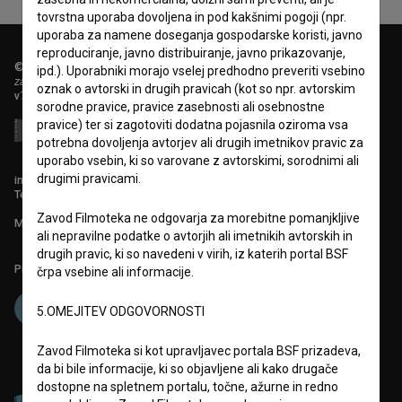
tovrstna uporaba dovoljena in pod kakšnimi pogoji (npr.
uporaba za namene doseganja gospodarske koristi, javno
reproduciranje, javno distribuiranje, javno prikazovanje,
© 2018-2026, Filmoteka,
ipd.). Uporabniki morajo vselej predhodno preveriti vsebino
zavod za širjenje filmske kulture
oznak o avtorski in drugih pravicah (kot so npr. avtorskim
v7.151.0
sorodne pravice, pravice zasebnosti ali osebnostne
pravice) ter si zagotoviti dodatna pojasnila oziroma vsa
potrebna dovoljenja avtorjev ali drugih imetnikov pravic za
uporabo vsebin, ki so varovane z avtorskimi, sorodnimi ali
drugimi pravicami.
info@filmoteka.si
Tehnična pomoč: podpora@bsf.si
Zavod Filmoteka ne odgovarja za morebitne pomanjkljive
Mednarodna številka ISSN 2670-787X
ali nepravilne podatke o avtorjih ali imetnikih avtorskih in
drugih pravic, ki so navedeni v virih, iz katerih portal BSF
Projekt sofinancira:
črpa vsebine ali informacije.
5.OMEJITEV ODGOVORNOSTI
Zavod Filmoteka si kot upravljavec portala BSF prizadeva,
da bi bile informacije, ki so objavljene ali kako drugače
dostopne na spletnem portalu, točne, ažurne in redno