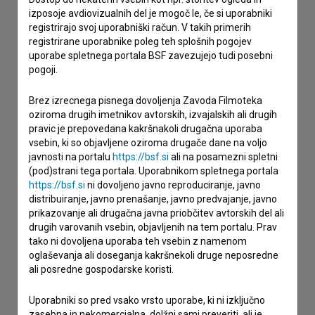
izposoje avdiovizualnih del je mogoč le, če si uporabniki
registrirajo svoj uporabniški račun. V takih primerih
registrirane uporabnike poleg teh splošnih pogojev
uporabe spletnega portala BSF zavezujejo tudi posebni
pogoji.
Brez izrecnega pisnega dovoljenja Zavoda Filmoteka
oziroma drugih imetnikov avtorskih, izvajalskih ali drugih
pravic je prepovedana kakršnakoli drugačna uporaba
vsebin, ki so objavljene oziroma drugače dane na voljo
javnosti na portalu
https://bsf.si
ali na posamezni spletni
(pod)strani tega portala. Uporabnikom spletnega portala
https://bsf.si
ni dovoljeno javno reproduciranje, javno
distribuiranje, javno prenašanje, javno predvajanje, javno
prikazovanje ali drugačna javna priobčitev avtorskih del ali
drugih varovanih vsebin, objavljenih na tem portalu. Prav
Sprejemam
splošne pogoje
in dajem
soglasje
za
tako ni dovoljena uporaba teh vsebin z namenom
zbiranje, hrambo in obdelavo osebnih podatkov.
oglaševanja ali doseganja kakršnekoli druge neposredne
ali posredne gospodarske koristi.
Uporabniki so pred vsako vrsto uporabe, ki ni izključno
zasebna in nekomercialna, dolžni sami preveriti, ali je