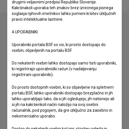
drugimi veljavnimi predpisi Republike Slovenije.
Kakršnakoli uporaba teh znakov brez izrecnega pisnega
soglasja njihovih imetnikov lahko pomeni kršitev izključnih
pravic intelektualne lastnine.
4.UPORABNIKI
Stik z uredništvom
Spoštovani, s pomočjo spodnjega obrazca lahko stopite v
Uporabniki portala BSF so vsi, ki prosto dostopajo do
stik z uredništvom Baze slovenskih filmov. Veseli bomo vaših
vsebin, objavljenih na portalu BSF.
odzivov.
Do nekaterih vsebin lahko dostopajo samo tisti uporabniki,
ki registrirajo uporabniški račun (v nadaljevanju:
imam vprašanje
registrirani uporabniki).
prijavljam napako
želim dodati podatke
Do prosto dostopnih vsebin, ki so objavljene na spletnem
portalu BSF, lahko uporabniki dostopajo brezplačno in jih
drugo
lahko uporabljajo tako, da si jih ogledujejo, jih natisnejo ali
si jih na kakršenkoli način naložijo na svoj osebni
računalnik, pod pogojem, da gre izključno za zasebno in
nekomercialno uporabo.
Dostop do nekaterih vsebin kot npr. storitev ogleda in