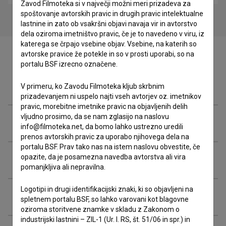
Zavod Filmoteka si v največji možni meri prizadeva za
spoštovanje avtorskih pravic in drugih pravic intelektualne
lastnine in zato ob vsakršni objavi navaja vir in avtorstvo
dela oziroma imetništvo pravic, če je to navedeno v viru, iz
katerega se črpajo vsebine objav. Vsebine, na katerih so
avtorske pravice že potekle in so v prosti uporabi, so na
portalu BSF izrecno označene.
Filmografija (46)
V primeru, ko Zavodu Filmoteka kljub skrbnim
prizadevanjem ni uspelo najti vseh avtorjev oz. imetnikov
pravic, morebitne imetnike pravic na objavljenih delih
vljudno prosimo, da se nam zglasijo na naslovu
Nagrade in nominacije
info@filmoteka.net, da bomo lahko ustrezno uredili
prenos avtorskih pravic za uporabo njihovega dela na
portalu BSF. Prav tako nas na istem naslovu obvestite, če
opazite, da je posamezna navedba avtorstva ali vira
Organizacije
pomanjkljiva ali nepravilna.
Logotipi in drugi identifikacijski znaki, ki so objavljeni na
Razširjeni podatki
spletnem portalu BSF, so lahko varovani kot blagovne
oziroma storitvene znamke v skladu z Zakonom o
industrijski lastnini – ZIL-1 (Ur. l. RS, št. 51/06 in spr.) in