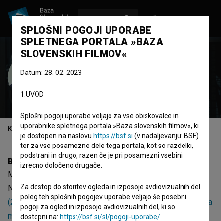
VPIŠI SE
EN
SPLOŠNI POGOJI UPORABE
SPLETNEGA PORTALA »BAZA
SLOVENSKIH FILMOV«
Mitja Ličen
Datum: 28. 02. 2023
direktor fotografije
snemalec
1.UVOD
scenski fotograf
Splošni pogoji uporabe veljajo za vse obiskovalce in
uporabnike spletnega portala »Baza slovenskih filmov«, ki
Kazalo
je dostopen na naslovu
https://bsf.si
(v nadaljevanju: BSF)
ter za vse posamezne dele tega portala, kot so razdelki,
podstrani in drugo, razen če je pri posamezni vsebini
Biografija
izrecno določeno drugače.
Mitja Ličen je direktor fotografije in snemalec.
Za dostop do storitev ogleda in izposoje avdiovizualnih del
Najodmevnejši projekti, pri katerih je sodeloval, so
Rudar
poleg teh splošnih pogojev uporabe veljajo še posebni
(2017)
,
Odrešitev za začetnike (2024)
in
Kdo se boji črnega
pogoji za ogled in izposojo avdiovizualnih del, ki so
moža? (2012)
. Prejel je 12 nagrad. Trenutno sodeluje pri
dostopni na:
https://bsf.si/sl/pogoji-uporabe/
.