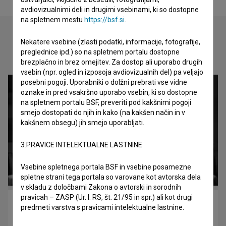
avdiovizualnimi deli in drugimi vsebinami, ki so dostopne
na spletnem mestu
https://bsf.si
.
Nekatere vsebine (zlasti podatki, informacije, fotografije,
preglednice ipd.) so na spletnem portalu dostopne
Oglejte si
brezplačno in brez omejitev. Za dostop ali uporabo drugih
vsebin (npr. ogled in izposoja avdiovizualnih del) pa veljajo
posebni pogoji. Uporabniki o dolžni prebrati vse vidne
oznake in pred vsakršno uporabo vsebin, ki so dostopne
na spletnem portalu BSF, preveriti pod kakšnimi pogoji
smejo dostopati do njih in kako (na kakšen način in v
kakšnem obsegu) jih smejo uporabljati.
3.PRAVICE INTELEKTUALNE LASTNINE
Vsebine spletnega portala BSF in vsebine posamezne
spletne strani tega portala so varovane kot avtorska dela
v skladu z določbami Zakona o avtorski in sorodnih
pravicah – ZASP (Ur. l. RS, št. 21/95 in spr.) ali kot drugi
Zastoj (2021)
predmeti varstva s pravicami intelektualne lastnine.
drama