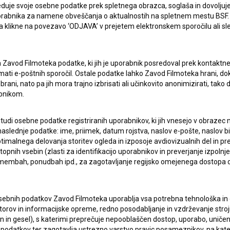
duje svoje osebne podatke prek spletnega obrazca, soglaša in dovoljuj
uporabnika za namene obveščanja o aktualnostih na spletnem mestu BSF.
 da klikne na povezavo ‘ODJAVA’ v prejetem elektronskem sporočilu ali s
a Zavod Filmoteka podatke, ki jih je uporabnik posredoval prek kontaktn
jemati e-poštnih sporočil. Ostale podatke lahko Zavod Filmoteka hrani, d
rani, nato pa jih mora trajno izbrisati ali učinkovito anonimizirati, tak
bnikom.
 tudi osebne podatke registriranih uporabnikov, ki jih vnesejo v obraze
aslednje podatke: ime, priimek, datum rojstva, naslov e-pošte, naslov biva
pite v stik z uredništvom Baze slovenskih filmov. Veseli bomo vaših od
imalnega delovanja storitev ogleda in izposoje avdiovizualnih del in p
pnih vsebin (zlasti za identifikacijo uporabnikov in preverjanje izpolnje
remembah, ponudbah ipd., za zagotavljanje regijsko omejenega dostopa
sebnih podatkov Zavod Filmoteka uporablja vsa potrebna tehnološka in o
torov in informacijske opreme, redno posodabljanje in vzdrževanje str
in gesel), s katerimi preprečuje nepooblaščen dostop, uporabo, uničen
podatkov ter zagotavlja ustrezno varstvo pravic posameznikov, na kate