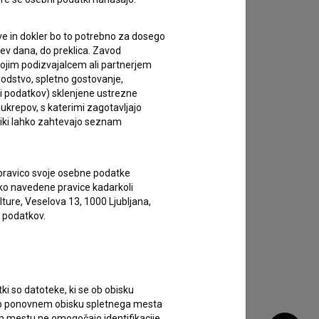
e in dokler bo to potrebno za dosego
itev dana, do preklica. Zavod
vojim podizvajalcem ali partnerjem
vodstvo, spletno gostovanje,
lci podatkov) sklenjene ustrezne
 ukrepov, s katerimi zagotavljajo
niki lahko zahtevajo seznam
 pravico svoje osebne podatke
ahko navedene pravice kadarkoli
lture, Veselova 13, 1000 Ljubljana,
 podatkov.
tki so datoteke, ki se ob obisku
 Ob ponovnem obisku spletnega mesta
nem mestu ne omogočajo identifikacije