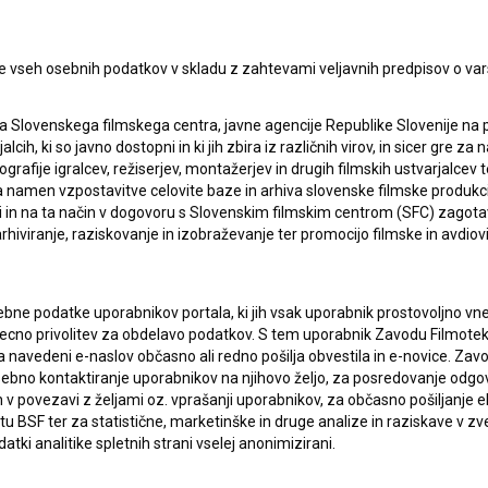
e vseh osebnih podatkov v skladu z zahtevami veljavnih predpisov o va
a Slovenskega filmskega centra, javne agencije Republike Slovenije na 
alcih, ki so javno dostopni in ki jih zbira iz različnih virov, in sicer gre 
ografije igralcev, režiserjev, montažerjev in drugih filmskih ustvarjalcev 
amen vzpostavitve celovite baze in arhiva slovenske filmske produkcije 
ci in na ta način v dogovoru s Slovenskim filmskim centrom (SFC) zagotavl
rhiviranje, raziskovanje in izobraževanje ter promocijo filmske in avdiov
bne podatke uporabnikov portala, ki jih vsak uporabnik prostovoljno vnes
recno privolitev za obdelavo podatkov. S tem uporabnik Zavodu Filmoteka
navedeni e-naslov občasno ali redno pošilja obvestila in e-novice. Za
osebno kontaktiranje uporabnikov na njihovo željo, za posredovanje odgo
povezavi z željami oz. vprašanji uporabnikov, za občasno pošiljanje e
 BSF ter za statistične, marketinške in druge analize in raziskave v zve
atki analitike spletnih strani vselej anonimizirani.