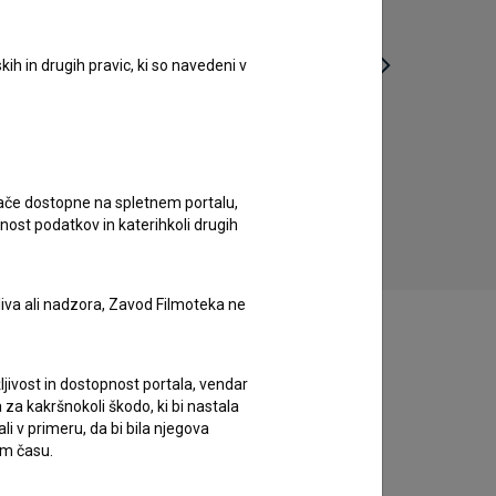
ih in drugih pravic, ki so navedeni v
Simfonija globine (2017)
prirodoslovni, zgodovinski
ugače dostopne na spletnem portalu,
nost podatkov in katerihkoli drugih
liva ali nadzora, Zavod Filmoteka ne
ljivost in dostopnost portala, vendar
za kakršnokoli škodo, ki bi nastala
 v primeru, da bi bila njegova
em času.