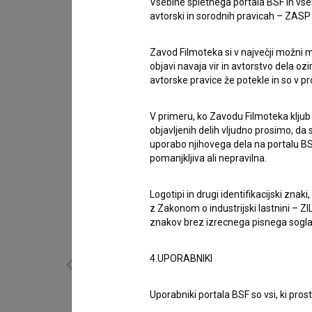
Vsebine spletnega portala BSF in vs
zasedba
avtorski in sorodnih pravicah – ZASP (U
Ingrid Von Oelhafen
,
Haymo Henry Heyder
,
Franc 
Nagrade
Zavod Filmoteka si v največji možni m
2 nagradi
objavi navaja vir in avtorstvo dela oz
avtorske pravice že potekle in so v p
Izjava režiserja/-ke
Zame ta film nastaja že od leta 2014, ko se je zak
V primeru, ko Zavodu Filmoteka kljub
njem sem namreč omenila zgodbo slovenskih dojenč
objavljenih delih vljudno prosimo, da
zgodbi namenim ločen projekt.
uporabo njihovega dela na portalu BS
pomanjkljiva ali nepravilna.
Galerija
(13)
Logotipi in drugi identifikacijski zna
z Zakonom o industrijski lastnini – ZIL
znakov brez izrecnega pisnega soglasj
4.UPORABNIKI
Uporabniki portala BSF so vsi, ki pros