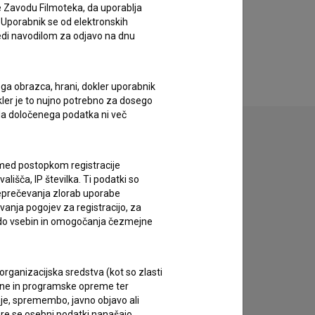
e Zavodu Filmoteka, da uporablja
 Uporabnik se od elektronskih
ledi navodilom za odjavo na dnu
ega obrazca, hrani, dokler uporabnik
okler je to nujno potrebno za dosego
o da določenega podatka ni več
c med postopkom registracije
lišča, IP številka. Ti podatki so
zivov.
reprečevanja zlorab uporabe
vanja pogojev za registracijo, za
 do vsebin in omogočanja čezmejne
rganizacijska sredstva (kot so zlasti
ojne in programske opreme ter
je, spremembo, javno objavo ali
re se osebni podatki nanašajo.