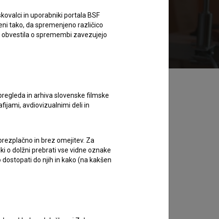
kovalci in uporabniki portala BSF
eni tako, da spremenjeno različico
ed 3.99 EUR
Brezplačno za člane knjižnic
e obvestila o spremembi zavezujejo
pregleda in arhiva slovenske filmske
afijami, avdiovizualnimi deli in
 brezplačno in brez omejitev. Za
iki o dolžni prebrati vse vidne oznake
 dostopati do njih in kako (na kakšen