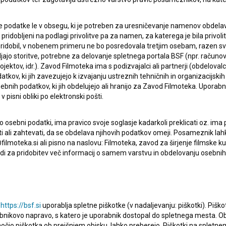
 podatke le v obsegu, ki je potreben za uresničevanje namenov obdelav
i pridobljeni na podlagi privolitve pa za namen, za katerega je bila privol
e pridobil, v nobenem primeru ne bo posredovala tretjim osebam, razen s
jajo storitve, potrebne za delovanje spletnega portala BSF (npr. računo
jektov, idr.). Zavod Filmoteka ima s podizvajalci ali partnerji (obdelova
kov, ki jih zavezujejo k izvajanju ustreznih tehničnih in organizacijskih
bnih podatkov, ki jih obdelujejo ali hranijo za Zavod Filmoteka. Uporab
 pisni obliki po elektronski pošti.
osebni podatki, ima pravico svoje soglasje kadarkoli preklicati oz. ima
isati ali zahtevati, da se obdelava njihovih podatkov omeji. Posameznik l
filmoteka.si ali pisno na naslovu: Filmoteka, zavod za širjenje filmske ku
i za pridobitev več informacij o samem varstvu in obdelovanju osebnih
lasje
za zbiranje, hrambo in obdelavo osebnih
u
https://bsf.si
uporablja spletne piškotke (v nadaljevanju: piškotki). Piško
bnikovo napravo, s katero je uporabnik dostopal do spletnega mesta.
omočjo piškotka ob prejšnjem obisku, lahko preberejo. Piškotki na splet