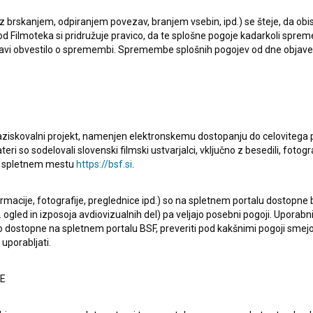
 z brskanjem, odpiranjem povezav, branjem vsebin, ipd.) se šteje, da obis
d Filmoteka si pridružuje pravico, da te splošne pogoje kadarkoli sprem
Kupi ogl
bjavi obvestilo o spremembi. Spremembe splošnih pogojev od dne objav
raziskovalni projekt, namenjen elektronskemu dostopanju do celovitega 
teri so sodelovali slovenski filmski ustvarjalci, vključno z besedili, fotogr
na spletnem mestu
https://bsf.si
.
znih« slovenskih otrok vključenih v zloglasni nacistični
ch Himmler. Film pripoveduje zgodbo štirih slovenskih
ormacije, fotografije, preglednice ipd.) so na spletnem portalu dostopne
 ogled in izposoja avdiovizualnih del) pa veljajo posebni pogoji. Uporabn
 pričevalci tega grozljivega rasnega eksperimenta, za
o dostopne na spletnem portalu BSF, preveriti pod kakšnimi pogoji smejo
uporabljati.
NE