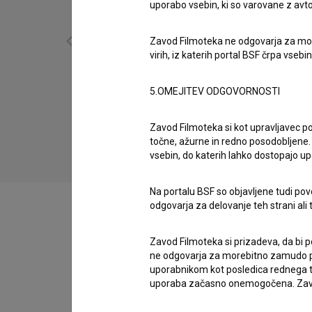
uporabo vsebin, ki so varovane z avto
Zavod Filmoteka ne odgovarja za moreb
virih, iz katerih portal BSF črpa vsebin
Skozi moje oči (2022)
5.OMEJITEV ODGOVORNOSTI
biografski, drama, ljubezenski, poetični,
pustolovski, umetniški, zgodovinski, znanstveni
Zavod Filmoteka si kot upravljavec po
točne, ažurne in redno posodobljene. 
vsebin, do katerih lahko dostopajo up
Na portalu BSF so objavljene tudi pov
odgovarja za delovanje teh strani ali 
Zavod Filmoteka si prizadeva, da bi p
Zasedba
ne odgovarja za morebitno zamudo pri
uporabnikom kot posledica rednega te
uporaba začasno onemogočena. Zavod
Ekipa