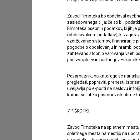
Zavod Filmoteka bo obdeloval osebne
zasledovanega cilja; če so bili podatk
Filmoteka osebnih podatkov, ki jih j
(obdelovalcem podatkov), ki zagotavl
vzdrževanje sistemov, financiranje pro
pogodbe o obdelovanju in hrambi podat
zahtevano stopnjo varovanja vseh ose
podizvajalcev in partnerjev Filmoteke v
Posameznik, na katerega se nanašajo 
pregledati, popraviti, prenesti, izbr
uveljavlja po e-pošti na naslovu info@
kamor se lahko posameznik obrne tud
Sprejemam
splošne pogoje
in dajem
sog
podatkov.
7.PIŠKOTKI
Zavod Filmoteka na spletnem mest
spletnega mesta namestijo na upora
se podatki, zbrani in pridobljeni s p