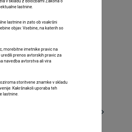
ela v skladu z določbami Zakona o
lektualne lastnine.
lne lastnine in zato ob vsakršni
sebine objav. Vsebine, na katerih so
ic, morebitne imetnike pravic na
uredili prenos avtorskih pravic za
a navedba avtorstva ali vira
vne oziroma storitvene znamke v skladu
lovenije. Kakršnakoli uporaba teh
e lastnine.