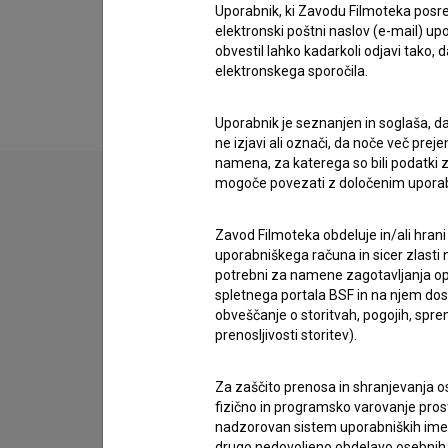
Uporabnik, ki Zavodu Filmoteka posre
elektronski poštni naslov (e-mail) 
Snemalne lokacije
obvestil lahko kadarkoli odjavi tako,
elektronskega sporočila.
Uporabnik je seznanjen in soglaša, d
ne izjavi ali označi, da noče več pre
namena, za katerega so bili podatki zb
mogoče povezati z določenim upora
Stik z uredništvom
Zavod Filmoteka obdeluje in/ali hrani
uporabniškega računa in sicer zlasti n
Spoštovani, s pomočjo spodnjega obrazca lahko sto
potrebni za namene zagotavljanja opt
spletnega portala BSF in na njem dosto
imam vprašanje
obveščanje o storitvah, pogojih, sp
prenosljivosti storitev).
prijavljam napako
želim dodati podatke
Za zaščito prenosa in shranjevanja o
drugo
fizično in programsko varovanje pros
nadzorovan sistem uporabniških imen 
drugo nedovoljeno obdelavo osebnih 