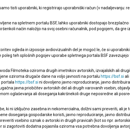
mo tisti uporabniki, ki registrirajo uporabniški račun (v nadaljevanju: reg
vljene na spletnem portalu BSF, lahko uporabniki dostopajo brezplačno in 
 kakršenkoli način naložijo na svoj osebni računalnik, pod pogojem, da gre 
oritev ogleda in izposoje avdiovizualnih del je mogoč le, če si uporabniki 
ke poleg teh splošnih pogojev uporabe spletnega portala BSF zavezujejo 
voda Filmoteka oziroma drugih imetnikov avtorskih, izvajalskih ali drug
ljene oziroma drugače dane na voljo javnosti na portalu
https://bsf.si
ali
 portala
https://bsf.si
ni dovoljeno javno reproduciranje, javno distribuir
ugačna javna priobčitev avtorskih del ali drugih varovanih vsebin, objavlj
nom oglaševanja ali doseganja kakršnekoli druge neposredne ali posre
Oglejte si
, ki ni izključno zasebna in nekomercialna, dolžni sami preveriti, ali je
ne doseganja gospodarske koristi, javno reproduciranje, javno distribuir
everiti vsebino oznak o avtorski in drugih pravicah (kot so npr. avtorsk
r si zagotoviti dodatna pojasnila oziroma vsa potrebna dovoljenja avtorj