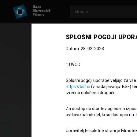
SPLOŠNI POGOJI UPOR
Datum: 28. 02. 2023
1.UVOD
Splošni pogoji uporabe veljajo za vse
Zajeti v izvi
https://bsf.si
(v nadaljevanju: BSF) te
izrecno določeno drugače.
Lebensborna
Za dostop do storitev ogleda in izpos
avdiovizualnih del, ki so dostopni na:
Celovečerni dokumentarni film
79' 38''
Upravitelj te spletne strani je Filmot
zgodovinski