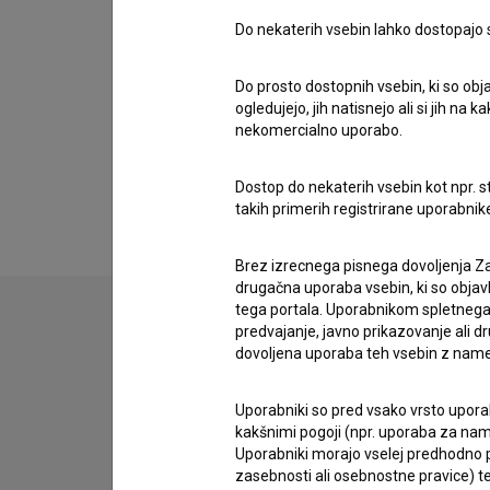
Do nekaterih vsebin lahko dostopajo sa
Videi
(1)
Do prosto dostopnih vsebin, ki so obja
ogledujejo, jih natisnejo ali si jih na
nekomercialno uporabo.
Dostop do nekaterih vsebin kot npr. st
takih primerih registrirane uporabni
Brez izrecnega pisnega dovoljenja Za
drugačna uporaba vsebin, ki so objav
tega portala. Uporabnikom spletnega
predvajanje, javno prikazovanje ali dr
dovoljena uporaba teh vsebin z name
Uporabniki so pred vsako vrsto uporabe
kakšnimi pogoji (npr. uporaba za name
Uporabniki morajo vselej predhodno pr
zasebnosti ali osebnostne pravice) te