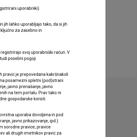
istrirani uporabniki).
jih lahko uporabljajo tako, da si jih
izključno za zasebno in
registrirajo svoj uporabniški račun. V
tudi posebni pogoji.
ih pravic je prepovedana kakršnakoli
 na posamezni spletni (pod)strani
anje, javno prenašanje, javno
enih na tem portalu. Prav tako ni
dne gospodarske koristi.
 tovrstna uporaba dovoljena in pod
anje, javno prikazovanje, ipd.).
im sorodne pravice, pravice
ev ali drugih imetnikov pravic za