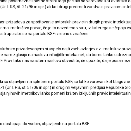
ebine posamezne spletne strani tega portala so varovane kot avtorska d
r. l. RS, št. 21/95 in spr.) ali kot drugi predmeti varstva s pravicami inte
Zagožen
eri prizadeva za spoštovanje avtorskih pravic in drugih pravic intelektua
iroma imetništvo pravic, če je to navedeno v viru, iz katerega se črpajo v
rosti uporabi, so na portalu BSF izrecno označene.
ljučil 'Banditenkinder – slovenskemu narodu ukradeni otroci'. V
 skrbnim prizadevanjem ni uspelo najti vseh avtorjev oz. imetnikov prav
kov iz Lebensborna in od takrat se čutim dolžno, da tej
 se nam zglasijo na naslovu info@filmoteka.net, da bomo lahko ustrezno 
F. Prav tako nas na istem naslovu obvestite, če opazite, da je posamezn
ki, ki so objavljeni na spletnem portalu BSF, so lahko varovani kot blago
-1 (Ur. l. RS, št. 51/06 in spr.) in drugimi veljavnimi predpisi Republike S
a njihovih imetnikov lahko pomeni kršitev izključnih pravic intelektualn
to dostopajo do vsebin, objavljenih na portalu BSF.