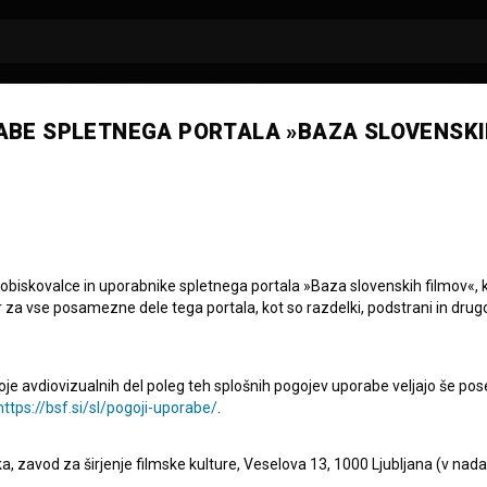
ABE SPLETNEGA PORTALA »BAZA SLOVENSKI
 obiskovalce in uporabnike spletnega portala »Baza slovenskih filmov«, 
ru – Slovenski otroc
r za vse posamezne dele tega portala, kot so razdelki, podstrani in drug
oje avdiovizualnih del poleg teh splošnih pogojev uporabe veljajo še pos
https://bsf.si/sl/pogoji-uporabe/
.
eka, zavod za širjenje filmske kulture, Veselova 13, 1000 Ljubljana (v nad