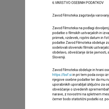
6.VARSTVO OSEBNIH PODATKOV
Organizacije
Zavod Filmoteka zagotavlja varovanj
Zavod Filmoteka na podlagi dovoljenj
Glasba
podatke o filmskih ustvarjalcih in izvaj
priimek, vzdevek, rojstni datum in fot
podatke Zavod Filmoteka obdeluje za n
sodelovali slovenski filmski ustvarjal
Nagrade in nominacije
obdelavo, obveščanje širše javnosti, a
Sloveniji.
Projekcije
Zavod Filmoteka obdeluje in hrani ose
https://bsf.si
in pri tem poda svojo iz
njegove osebne podatke ter da mu na 
Razširjeni podatki
uporabnikih uporabljal izključno za 
obveščanje o izvedenih spremembah v 
narave, z novostmi na spletnem mestu
čemer bodo statistični podatki oz. pod
Financiranje