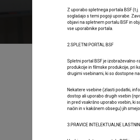
2023
Slovenija
Z uporabo spletnega portala BSF (t.j.
soglašajo s temi pogoji uporabe. Zavo
Napovednik
objavi na spletnem portalu BSF in o
vse uporabnike portala.
2.SPLETNI PORTAL BSF
Kazalo
Spletni portal BSF je izobraževalno-
produkcije in filmske produkcije, pri ka
Sinopsis
drugimi vsebinami, ki so dostopne 
Leta 1942 je bilo okrog trideset »rasno ustre
program Lebensborn, ki ga je zasnoval Heinri
Nekatere vsebine (zlasti podatki, inf
dostop ali uporabo drugih vsebin (npr.
otrok Lebensborna. Protagonisti so poslednji
in pred vsakršno uporabo vsebin, ki s
katerega odgovorni niso bili nikoli kaznovani.
način in v kakšnem obsegu) jih smejo 
Režija
3.PRAVICE INTELEKTUALNE LASTNI
Maja Weiss