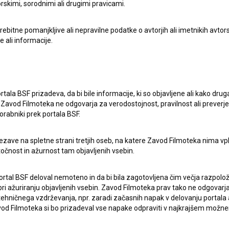
rskimi, sorodnimi ali drugimi pravicami.
itne pomanjkljive ali nepravilne podatke o avtorjih ali imetnikih avtorsk
e ali informacije.
Delitve (2003)
zgodovinski
rtala BSF prizadeva, da bi bile informacije, ki so objavljene ali kako dr
Zavod Filmoteka ne odgovarja za verodostojnost, pravilnost ali preverje
orabniki prek portala BSF.
ezave na spletne strani tretjih oseb, na katere Zavod Filmoteka nima vp
točnost in ažurnost tam objavljenih vsebin.
ortal BSF deloval nemoteno in da bi bila zagotovljena čim večja razpolož
 ažuriranju objavljenih vsebin. Zavod Filmoteka prav tako ne odgovarja 
hničnega vzdrževanja, npr. zaradi začasnih napak v delovanju portala ali
 Filmoteka si bo prizadeval vse napake odpraviti v najkrajšem možn