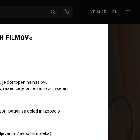
VPIŠI SE
EN
H FILMOV«
ki je dostopen na naslovu
i
o, razen če je pri posamezni vsebini
ebni pogoji za ogled in izposojo
aljevanju: Zavod Filmoteka).