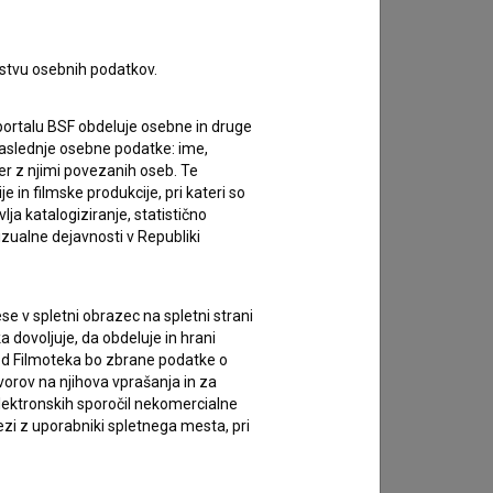
rstvu osebnih podatkov.
portalu BSF obdeluje osebne in druge
za naslednje osebne podatke: ime,
ter z njimi povezanih oseb. Te
in filmske produkcije, pri kateri so
ja katalogiziranje, statistično
izualne dejavnosti v Republiki
e v spletni obrazec na spletni strani
 dovoljuje, da obdeluje in hrani
vod Filmoteka bo zbrane podatke o
vorov na njihova vprašanja in za
lektronskih sporočil nekomercialne
zi z uporabniki spletnega mesta, pri