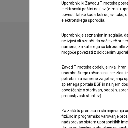
Uporabnik, ki Zavodu Filmoteka posre
elektronski poštni naslov (e-mail) 
obvestil lahko kadarkoli odjavi tako,
elektronskega sporočila.
Uporabnik je seznanjen in soglaša, d
ne izjavi ali označi, da noče več pre
Stik z uredništvom
namena, za katerega so bili podatki zb
mogoče povezati z določenim upora
Spoštovani, s pomočjo spodnjega obrazca lahko sto
Zavod Filmoteka obdeluje in/ali hrani
imam vprašanje
uporabniškega računa in sicer zlasti n
prijavljam napako
potrebni za namene zagotavljanja opt
želim dodati podatke
spletnega portala BSF in na njem dosto
obveščanje o storitvah, pogojih, sp
drugo
prenosljivosti storitev).
Za zaščito prenosa in shranjevanja o
fizično in programsko varovanje pros
nadzorovan sistem uporabniških imen 
drugo nedovoljeno obdelavo osebnih 