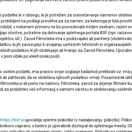
 podatke le v obsegu, ki je potreben za uresničevanje namenov obdelav
i pridobljeni na podlagi privolitve pa za namen, za katerega je bila privol
e pridobil, v nobenem primeru ne bo posredovala tretjim osebam, razen s
jajo storitve, potrebne za delovanje spletnega portala BSF (npr. računo
jektov, idr.). Zavod Filmoteka ima s podizvajalci ali partnerji (obdelova
kov, ki jih zavezujejo k izvajanju ustreznih tehničnih in organizacijskih
bnih podatkov, ki jih obdelujejo ali hranijo za Zavod Filmoteka. Uporab
 pisni obliki po elektronski pošti.
osebni podatki, ima pravico svoje soglasje kadarkoli preklicati oz. ima
lasje
za zbiranje, hrambo in obdelavo osebnih
isati ali zahtevati, da se obdelava njihovih podatkov omeji. Posameznik l
filmoteka.si ali pisno na naslovu: Filmoteka, zavod za širjenje filmske ku
i za pridobitev več informacij o samem varstvu in obdelovanju osebnih
u
https://bsf.si
uporablja spletne piškotke (v nadaljevanju: piškotki). Piško
bnikovo napravo, s katero je uporabnik dostopal do spletnega mesta.
omočjo piškotka ob prejšnjem obisku, lahko preberejo. Piškotki na splet