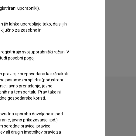
istrirani uporabniki).
jih lahko uporabljajo tako, da si jih
izključno za zasebno in
registrirajo svoj uporabniški račun. V
tudi posebni pogoji.
ih pravic je prepovedana kakršnakoli
 na posamezni spletni (pod)strani
anje, javno prenašanje, javno
enih na tem portalu. Prav tako ni
dne gospodarske koristi.
 tovrstna uporaba dovoljena in pod
anje, javno prikazovanje, ipd.).
im sorodne pravice, pravice
ev ali drugih imetnikov pravic za