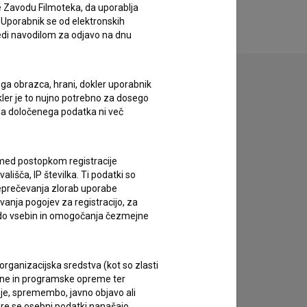
e Zavodu Filmoteka, da uporablja
 Uporabnik se od elektronskih
ledi navodilom za odjavo na dnu
ega obrazca, hrani, dokler uporabnik
okler je to nujno potrebno za dosego
o da določenega podatka ni več
zivov.
c med postopkom registracije
lišča, IP številka. Ti podatki so
reprečevanja zlorab uporabe
vanja pogojev za registracijo, za
 do vsebin in omogočanja čezmejne
rganizacijska sredstva (kot so zlasti
ojne in programske opreme ter
je, spremembo, javno objavo ali
re se osebni podatki nanašajo.