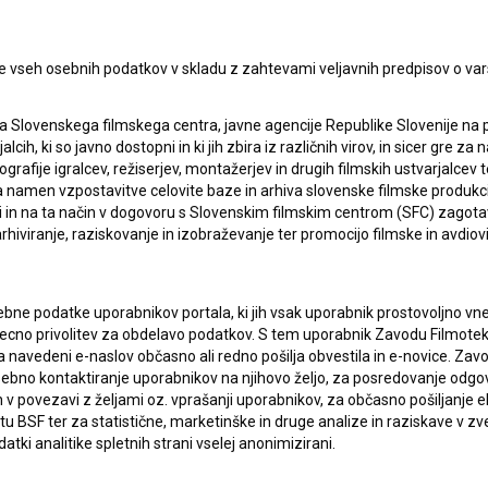
e vseh osebnih podatkov v skladu z zahtevami veljavnih predpisov o va
a Slovenskega filmskega centra, javne agencije Republike Slovenije na 
alcih, ki so javno dostopni in ki jih zbira iz različnih virov, in sicer gre 
ografije igralcev, režiserjev, montažerjev in drugih filmskih ustvarjalcev 
amen vzpostavitve celovite baze in arhiva slovenske filmske produkcije 
ci in na ta način v dogovoru s Slovenskim filmskim centrom (SFC) zagotavl
rhiviranje, raziskovanje in izobraževanje ter promocijo filmske in avdiov
bne podatke uporabnikov portala, ki jih vsak uporabnik prostovoljno vnes
recno privolitev za obdelavo podatkov. S tem uporabnik Zavodu Filmoteka
navedeni e-naslov občasno ali redno pošilja obvestila in e-novice. Za
osebno kontaktiranje uporabnikov na njihovo željo, za posredovanje odgo
povezavi z željami oz. vprašanji uporabnikov, za občasno pošiljanje e
 BSF ter za statistične, marketinške in druge analize in raziskave v zve
atki analitike spletnih strani vselej anonimizirani.