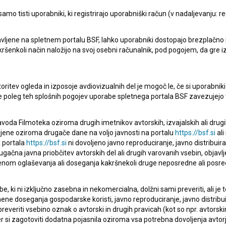
mo tisti uporabniki, ki registrirajo uporabniški račun (v nadaljevanju: reg
vljene na spletnem portalu BSF, lahko uporabniki dostopajo brezplačno in 
 kakršenkoli način naložijo na svoj osebni računalnik, pod pogojem, da gre 
oritev ogleda in izposoje avdiovizualnih del je mogoč le, če si uporabniki 
ke poleg teh splošnih pogojev uporabe spletnega portala BSF zavezujejo 
voda Filmoteka oziroma drugih imetnikov avtorskih, izvajalskih ali drug
ljene oziroma drugače dane na voljo javnosti na portalu
https://bsf.si
ali
 portala
https://bsf.si
ni dovoljeno javno reproduciranje, javno distribuir
ugačna javna priobčitev avtorskih del ali drugih varovanih vsebin, objavlj
nom oglaševanja ali doseganja kakršnekoli druge neposredne ali posre
Oglejte si
, ki ni izključno zasebna in nekomercialna, dolžni sami preveriti, ali je
ne doseganja gospodarske koristi, javno reproduciranje, javno distribuir
everiti vsebino oznak o avtorski in drugih pravicah (kot so npr. avtorsk
r si zagotoviti dodatna pojasnila oziroma vsa potrebna dovoljenja avtorj