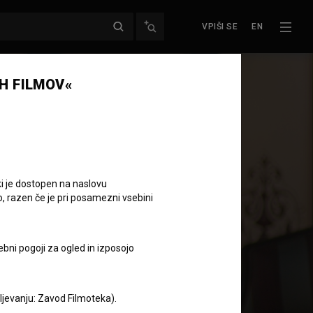
VPIŠI SE
EN
H FILMOV«
ki je dostopen na naslovu
o, razen če je pri posamezni vsebini
ebni pogoji za ogled in izposojo
aljevanju: Zavod Filmoteka).