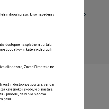
ih in drugih pravic, ki so navedeni v
Sine Legibus po poteh 1976 (2018)
Il
biografski, zgodovinski
ugače dostopne na spletnem portalu,
nost podatkov in katerihkoli drugih
liva ali nadzora, Zavod Filmoteka ne
ljivost in dostopnost portala, vendar
za kakršnokoli škodo, ki bi nastala
 v primeru, da bi bila njegova
em času.