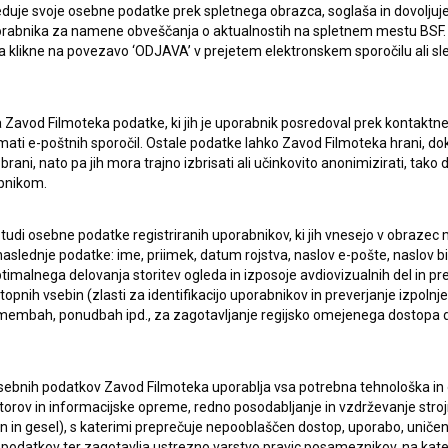
duje svoje osebne podatke prek spletnega obrazca, soglaša in dovoljuj
uporabnika za namene obveščanja o aktualnostih na spletnem mestu BSF.
 da klikne na povezavo ‘ODJAVA’ v prejetem elektronskem sporočilu ali s
a Zavod Filmoteka podatke, ki jih je uporabnik posredoval prek kontaktn
jemati e-poštnih sporočil. Ostale podatke lahko Zavod Filmoteka hrani, d
rani, nato pa jih mora trajno izbrisati ali učinkovito anonimizirati, tak
bnikom.
pite v stik z uredništvom Baze slovenskih filmov. Veseli bomo vaših od
 tudi osebne podatke registriranih uporabnikov, ki jih vnesejo v obraze
aslednje podatke: ime, priimek, datum rojstva, naslov e-pošte, naslov biva
imalnega delovanja storitev ogleda in izposoje avdiovizualnih del in p
pnih vsebin (zlasti za identifikacijo uporabnikov in preverjanje izpolnje
remembah, ponudbah ipd., za zagotavljanje regijsko omejenega dostopa
sebnih podatkov Zavod Filmoteka uporablja vsa potrebna tehnološka in o
torov in informacijske opreme, redno posodabljanje in vzdrževanje str
in gesel), s katerimi preprečuje nepooblaščen dostop, uporabo, uničen
podatkov ter zagotavlja ustrezno varstvo pravic posameznikov, na kate