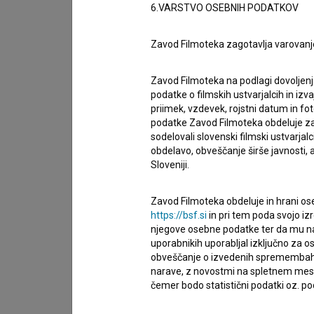
6.VARSTVO OSEBNIH PODATKOV
Organizacije
Zavod Filmoteka zagotavlja varovanj
Zavod Filmoteka na podlagi dovoljenj
Glasba
podatke o filmskih ustvarjalcih in izvaj
priimek, vzdevek, rojstni datum in fot
podatke Zavod Filmoteka obdeluje za n
sodelovali slovenski filmski ustvarjal
Nagrade in nominacije
obdelavo, obveščanje širše javnosti, a
Sloveniji.
Projekcije
Zavod Filmoteka obdeluje in hrani ose
https://bsf.si
in pri tem poda svojo iz
njegove osebne podatke ter da mu na 
Razširjeni podatki
uporabnikih uporabljal izključno za 
obveščanje o izvedenih spremembah v 
narave, z novostmi na spletnem mestu
čemer bodo statistični podatki oz. pod
Financiranje