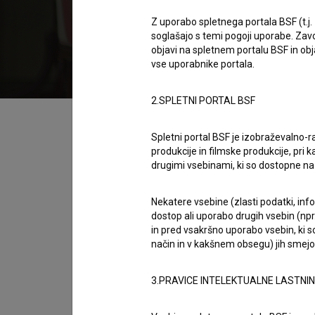
2024
Slovenija
,
Italija
Z uporabo spletnega portala BSF (t.j.
soglašajo s temi pogoji uporabe. Zavo
Napovednik
objavi na spletnem portalu BSF in o
vse uporabnike portala.
2.SPLETNI PORTAL BSF
Kazalo
Spletni portal BSF je izobraževalno-
produkcije in filmske produkcije, pri ka
Sinopsis
drugimi vsebinami, ki so dostopne 
Zgodba Kina Volta se dogaja v začetku 20. st
kinematografije, ki je bila takrat na pohodu i
Nekatere vsebine (zlasti podatki, inf
dostop ali uporabo drugih vsebin (npr.
neznanim pisateljem Jamesom Joyceom odprl
in pred vsakršno uporabo vsebin, ki s
Slovenije, Italije, Irske in Romunije.
način in v kakšnem obsegu) jih smejo 
Režija
3.PRAVICE INTELEKTUALNE LASTNI
Martin Turk (I)