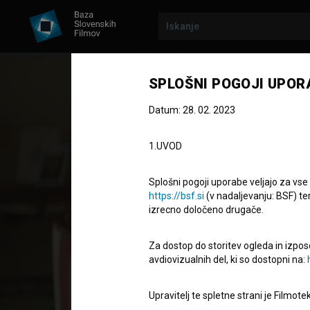
SPLOŠNI POGOJI UPOR
Datum: 28. 02. 2023
1.UVOD
Splošni pogoji uporabe veljajo za vse
https://bsf.si
(v nadaljevanju: BSF) te
izrecno določeno drugače.
Kino Volta
Za dostop do storitev ogleda in izpos
avdiovizualnih del, ki so dostopni na:
Celovečerni dokumentarno-igrani film
85' 2''
Upravitelj te spletne strani je Filmot
zgodovinski