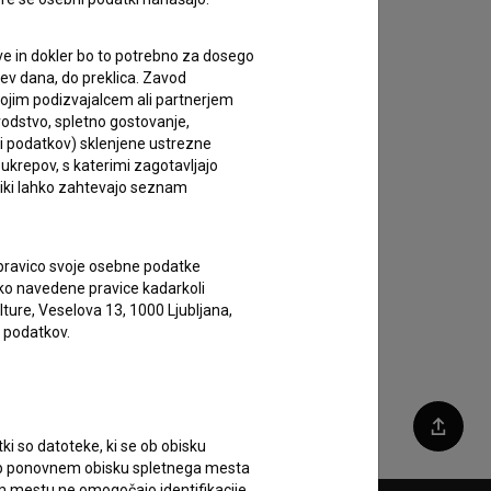
e in dokler bo to potrebno za dosego
itev dana, do preklica. Zavod
vojim podizvajalcem ali partnerjem
vodstvo, spletno gostovanje,
lci podatkov) sklenjene ustrezne
 ukrepov, s katerimi zagotavljajo
niki lahko zahtevajo seznam
 pravico svoje osebne podatke
ahko navedene pravice kadarkoli
lture, Veselova 13, 1000 Ljubljana,
 podatkov.
Deli
tki so datoteke, ki se ob obisku
 Ob ponovnem obisku spletnega mesta
nem mestu ne omogočajo identifikacije