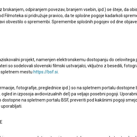
 z brskanjem, odpiranjem povezav, branjem vsebin, ipd.) se šteje, da obis
d Filmoteka si pridružuje pravico, da te splošne pogoje kadarkoli sprem
bjavi obvestilo o spremembi. Spremembe splošnih pogojev od dne objav
raziskovalni projekt, namenjen elektronskemu dostopanju do celovitega 
teri so sodelovali slovenski filmski ustvarjalci, vključno z besedili, fotogr
na spletnem mestu
https://bsf.si
.
oletja, v času razcveta »nove umetnosti« –
n je skupini nadobudnih Tržačanov v povezavi s takrat še
ormacije, fotografije, preglednice ipd.) so na spletnem portalu dostopne
 ogled in izposoja avdiovizualnih del) pa veljajo posebni pogoji. Uporabn
a možnost, da so se zapisali v filmsko zgodovino
o dostopne na spletnem portalu BSF, preveriti pod kakšnimi pogoji smejo
uporabljati.
NE