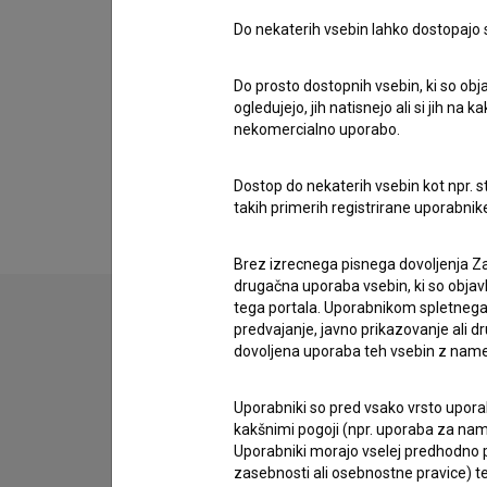
Do nekaterih vsebin lahko dostopajo sa
Videi
(1)
Do prosto dostopnih vsebin, ki so obja
ogledujejo, jih natisnejo ali si jih na
nekomercialno uporabo.
Dostop do nekaterih vsebin kot npr. st
takih primerih registrirane uporabni
Brez izrecnega pisnega dovoljenja Za
drugačna uporaba vsebin, ki so objav
tega portala. Uporabnikom spletnega
predvajanje, javno prikazovanje ali dr
dovoljena uporaba teh vsebin z name
Uporabniki so pred vsako vrsto uporabe
kakšnimi pogoji (npr. uporaba za name
Uporabniki morajo vselej predhodno pr
zasebnosti ali osebnostne pravice) te