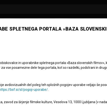
ABE SPLETNEGA PORTALA »BAZA SLOVENSKI
 obiskovalce in uporabnike spletnega portala »Baza slovenskih filmov«, 
r za vse posamezne dele tega portala, kot so razdelki, podstrani in drug
oje avdiovizualnih del poleg teh splošnih pogojev uporabe veljajo še pos
https://bsf.si/sl/pogoji-uporabe/
.
eka, zavod za širjenje filmske kulture, Veselova 13, 1000 Ljubljana (v nad