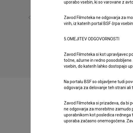
uporabo vsebin, ki so varovane z avto
Zavod Filmoteka ne odgovarja za moreb
virih, iz katerih portal BSF črpa vsebin
'91 (2021)
5.OMEJITEV ODGOVORNOSTI
drama, zgodovinski
Zavod Filmoteka si kot upravljavec po
točne, ažurne in redno posodobljene. 
vsebin, do katerih lahko dostopajo up
Na portalu BSF so objavljene tudi pov
odgovarja za delovanje teh strani ali 
Zavod Filmoteka si prizadeva, da bi p
Zasedba
ne odgovarja za morebitno zamudo pri
uporabnikom kot posledica rednega te
uporaba začasno onemogočena. Zavod
Ekipa