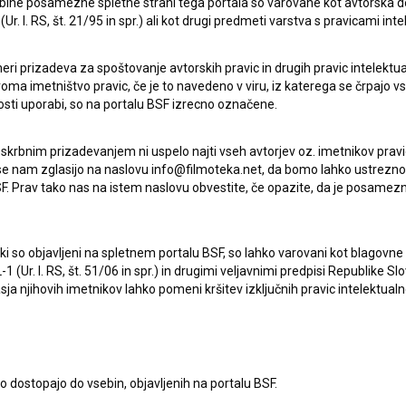
ebine posamezne spletne strani tega portala so varovane kot avtorska d
r. l. RS, št. 21/95 in spr.) ali kot drugi predmeti varstva s pravicami inte
raldi
eri prizadeva za spoštovanje avtorskih pravic in drugih pravic intelektua
iroma imetništvo pravic, če je to navedeno v viru, iz katerega se črpajo v
rosti uporabi, so na portalu BSF izrecno označene.
 podjetnikov, ki so z njim odprli Kino Volta v Dublinu. To je
 skrbnim prizadevanjem ni uspelo najti vseh avtorjev oz. imetnikov prav
ti zelo tržaški film, poklon svojemu mestu in ljudem, ki so
 se nam zglasijo na naslovu info@filmoteka.net, da bomo lahko ustrezno 
F. Prav tako nas na istem naslovu obvestite, če opazite, da je posamezn
ki, ki so objavljeni na spletnem portalu BSF, so lahko varovani kot blago
-1 (Ur. l. RS, št. 51/06 in spr.) in drugimi veljavnimi predpisi Republike S
a njihovih imetnikov lahko pomeni kršitev izključnih pravic intelektualn
to dostopajo do vsebin, objavljenih na portalu BSF.