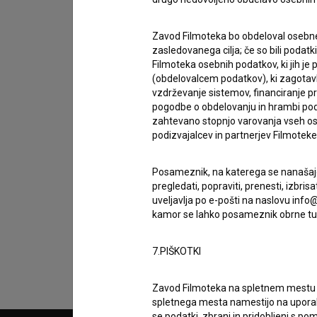
Zavod Filmoteka bo obdeloval osebne
zasledovanega cilja; če so bili podatk
Filmoteka osebnih podatkov, ki jih j
(obdelovalcem podatkov), ki zagotavl
vzdrževanje sistemov, financiranje pro
pogodbe o obdelovanju in hrambi podat
zahtevano stopnjo varovanja vseh ose
podizvajalcev in partnerjev Filmoteke v
Posameznik, na katerega se nanašajo 
Sprejemam
splošne pogoje
in dajem
sog
pregledati, popraviti, prenesti, izbr
podatkov.
uveljavlja po e-pošti na naslovu info@
kamor se lahko posameznik obrne tud
7.PIŠKOTKI
Zavod Filmoteka na spletnem mest
spletnega mesta namestijo na upora
se podatki, zbrani in pridobljeni s p