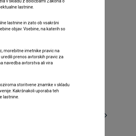
ela v skladu z določbami Zakona o
lektualne lastnine.
lne lastnine in zato ob vsakršni
sebine objav. Vsebine, na katerih so
ic, morebitne imetnike pravic na
uredili prenos avtorskih pravic za
a navedba avtorstva ali vira
vne oziroma storitvene znamke v skladu
lovenije. Kakršnakoli uporaba teh
e lastnine.