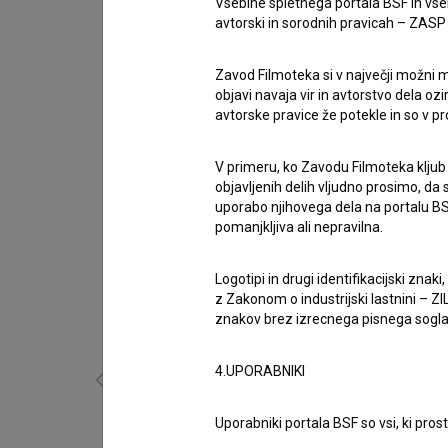
Vsebine spletnega portala BSF in vs
zasedba
avtorski in sorodnih pravicah – ZASP (U
Danijel Malalan
,
Nikla Petruška Panizon
,
Adriano Gi
Nagrade
Zavod Filmoteka si v največji možni m
2 nagradi
objavi navaja vir in avtorstvo dela oz
avtorske pravice že potekle in so v p
Izjava režiserja/-ke
Jamesa Joycea vsi poznamo, ne poznamo pa tržaških
V primeru, ko Zavodu Filmoteka kljub
bilo izhodišče za ta dokumentarec. Želel sem posne
objavljenih delih vljudno prosimo, da
sodelovali pri tem podvigu.
uporabo njihovega dela na portalu BS
pomanjkljiva ali nepravilna.
Galerija
(69)
Logotipi in drugi identifikacijski zna
z Zakonom o industrijski lastnini – ZIL
znakov brez izrecnega pisnega soglasj
4.UPORABNIKI
Uporabniki portala BSF so vsi, ki pros