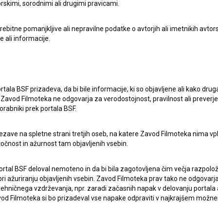
rskimi, sorodnimi ali drugimi pravicami.
itne pomanjkljive ali nepravilne podatke o avtorjih ali imetnikih avtorsk
e ali informacije.
Simfonija globine (2017)
prirodoslovni, zgodovinski
rtala BSF prizadeva, da bi bile informacije, ki so objavljene ali kako dr
Zavod Filmoteka ne odgovarja za verodostojnost, pravilnost ali preverje
orabniki prek portala BSF.
ezave na spletne strani tretjih oseb, na katere Zavod Filmoteka nima vp
točnost in ažurnost tam objavljenih vsebin.
ortal BSF deloval nemoteno in da bi bila zagotovljena čim večja razpolož
 ažuriranju objavljenih vsebin. Zavod Filmoteka prav tako ne odgovarja 
hničnega vzdrževanja, npr. zaradi začasnih napak v delovanju portala ali
 Filmoteka si bo prizadeval vse napake odpraviti v najkrajšem možn