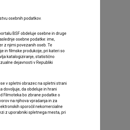
rstvu osebnih podatkov.
portalu BSF obdeluje osebne in druge
za naslednje osebne podatke: ime,
ter z njimi povezanih oseb. Te
in filmske produkcije, pri kateri so
ja katalogiziranje, statistično
izualne dejavnosti v Republiki
e v spletni obrazec na spletni strani
 dovoljuje, da obdeluje in hrani
vod Filmoteka bo zbrane podatke o
vorov na njihova vprašanja in za
lektronskih sporočil nekomercialne
zi z uporabniki spletnega mesta, pri