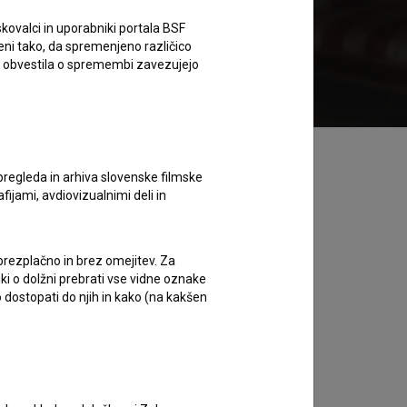
kovalci in uporabniki portala BSF
eni tako, da spremenjeno različico
Želim si ogledati ta film
e obvestila o spremembi zavezujejo
pregleda in arhiva slovenske filmske
afijami, avdiovizualnimi deli in
 brezplačno in brez omejitev. Za
iki o dolžni prebrati vse vidne oznake
 dostopati do njih in kako (na kakšen