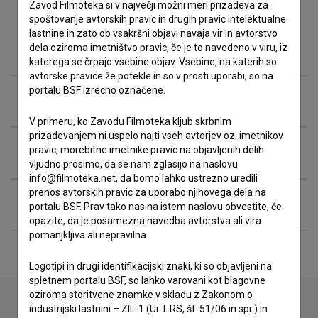
Zavod Filmoteka si v največji možni meri prizadeva za
spoštovanje avtorskih pravic in drugih pravic intelektualne
lastnine in zato ob vsakršni objavi navaja vir in avtorstvo
Filmografija (50)
dela oziroma imetništvo pravic, če je to navedeno v viru, iz
katerega se črpajo vsebine objav. Vsebine, na katerih so
avtorske pravice že potekle in so v prosti uporabi, so na
portalu BSF izrecno označene.
Glasba (10)
V primeru, ko Zavodu Filmoteka kljub skrbnim
prizadevanjem ni uspelo najti vseh avtorjev oz. imetnikov
Nagrade in nominacije
pravic, morebitne imetnike pravic na objavljenih delih
vljudno prosimo, da se nam zglasijo na naslovu
info@filmoteka.net, da bomo lahko ustrezno uredili
prenos avtorskih pravic za uporabo njihovega dela na
Razširjeni podatki
portalu BSF. Prav tako nas na istem naslovu obvestite, če
opazite, da je posamezna navedba avtorstva ali vira
pomanjkljiva ali nepravilna.
Logotipi in drugi identifikacijski znaki, ki so objavljeni na
spletnem portalu BSF, so lahko varovani kot blagovne
oziroma storitvene znamke v skladu z Zakonom o
industrijski lastnini – ZIL-1 (Ur. l. RS, št. 51/06 in spr.) in