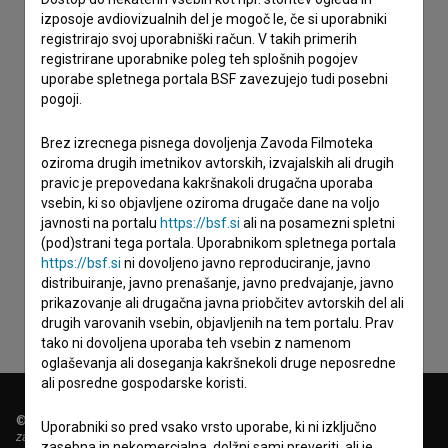
izposoje avdiovizualnih del je mogoč le, če si uporabniki
registrirajo svoj uporabniški račun. V takih primerih
registrirane uporabnike poleg teh splošnih pogojev
uporabe spletnega portala BSF zavezujejo tudi posebni
pogoji.
Brez izrecnega pisnega dovoljenja Zavoda Filmoteka
oziroma drugih imetnikov avtorskih, izvajalskih ali drugih
pravic je prepovedana kakršnakoli drugačna uporaba
vsebin, ki so objavljene oziroma drugače dane na voljo
Sprejemam
splošne pogoje
in dajem
soglasje
za
javnosti na portalu
https://bsf.si
ali na posamezni spletni
(pod)strani tega portala. Uporabnikom spletnega portala
zbiranje, hrambo in obdelavo osebnih podatkov.
https://bsf.si
ni dovoljeno javno reproduciranje, javno
distribuiranje, javno prenašanje, javno predvajanje, javno
prikazovanje ali drugačna javna priobčitev avtorskih del ali
drugih varovanih vsebin, objavljenih na tem portalu. Prav
tako ni dovoljena uporaba teh vsebin z namenom
oglaševanja ali doseganja kakršnekoli druge neposredne
ali posredne gospodarske koristi.
© 2018-2026, Filmoteka,
Uporabniki so pred vsako vrsto uporabe, ki ni izključno
zavod za širjenje filmske kulture
zasebna in nekomercialna, dolžni sami preveriti, ali je