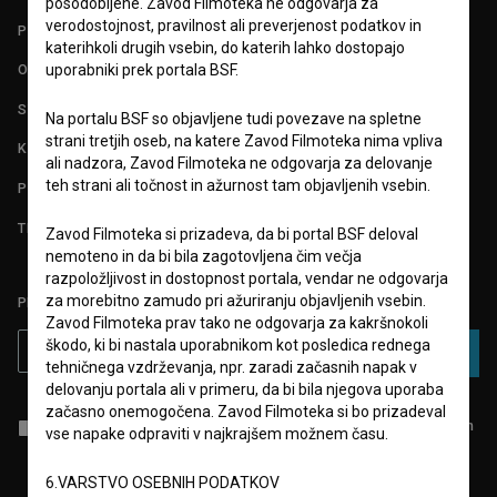
posodobljene. Zavod Filmoteka ne odgovarja za
verodostojnost, pravilnost ali preverjenost podatkov in
POGOJI UPORABE
katerihkoli drugih vsebin, do katerih lahko dostopajo
uporabniki prek portala BSF.
O PROJEKTU
STATISTIKA
Na portalu BSF so objavljene tudi povezave na spletne
strani tretjih oseb, na katere Zavod Filmoteka nima vpliva
KONTAKT
ali nadzora, Zavod Filmoteka ne odgovarja za delovanje
teh strani ali točnost in ažurnost tam objavljenih vsebin.
POGOSTA VPRAŠANJA
TEST FUNKCIONALNOSTI
Zavod Filmoteka si prizadeva, da bi portal BSF deloval
nemoteno in da bi bila zagotovljena čim večja
razpoložljivost in dostopnost portala, vendar ne odgovarja
za morebitno zamudo pri ažuriranju objavljenih vsebin.
PRIJAVITE SE NA BSF NOVIČNIK:
Zavod Filmoteka prav tako ne odgovarja za kakršnokoli
škodo, ki bi nastala uporabnikom kot posledica rednega
PRIJAVA
tehničnega vzdrževanja, npr. zaradi začasnih napak v
delovanju portala ali v primeru, da bi bila njegova uporaba
začasno onemogočena. Zavod Filmoteka si bo prizadeval
Sprejemam
splošne pogoje
in dajem
soglasje
za zbiranje, hrambo in
vse napake odpraviti v najkrajšem možnem času.
obdelavo osebnih podatkov.
6.VARSTVO OSEBNIH PODATKOV