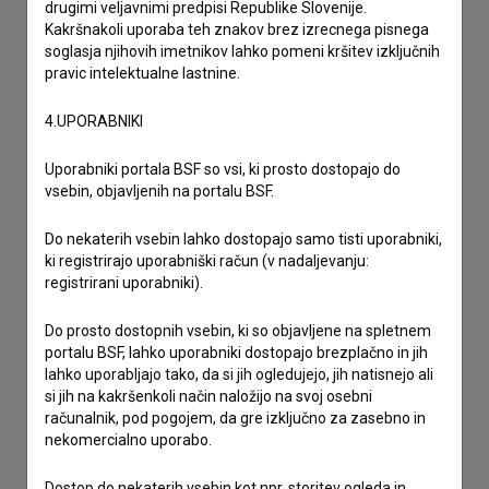
drugimi veljavnimi predpisi Republike Slovenije.
Stik z uredništvom
Kakršnakoli uporaba teh znakov brez izrecnega pisnega
soglasja njihovih imetnikov lahko pomeni kršitev izključnih
Spoštovani, s pomočjo spodnjega obrazca lahko stopite v
pravic intelektualne lastnine.
stik z uredništvom Baze slovenskih filmov. Veseli bomo vaših
odzivov.
4.UPORABNIKI
imam vprašanje
Uporabniki portala BSF so vsi, ki prosto dostopajo do
prijavljam napako
vsebin, objavljenih na portalu BSF.
želim dodati podatke
Do nekaterih vsebin lahko dostopajo samo tisti uporabniki,
drugo
ki registrirajo uporabniški račun (v nadaljevanju:
registrirani uporabniki).
Do prosto dostopnih vsebin, ki so objavljene na spletnem
portalu BSF, lahko uporabniki dostopajo brezplačno in jih
lahko uporabljajo tako, da si jih ogledujejo, jih natisnejo ali
si jih na kakršenkoli način naložijo na svoj osebni
računalnik, pod pogojem, da gre izključno za zasebno in
nekomercialno uporabo.
Dostop do nekaterih vsebin kot npr. storitev ogleda in