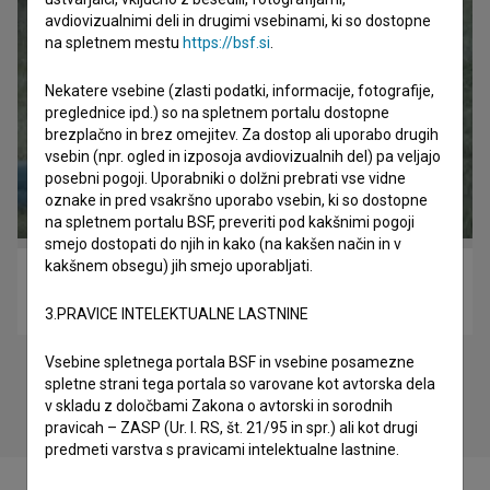
avdiovizualnimi deli in drugimi vsebinami, ki so dostopne
na spletnem mestu
https://bsf.si
.
Nekatere vsebine (zlasti podatki, informacije, fotografije,
preglednice ipd.) so na spletnem portalu dostopne
brezplačno in brez omejitev. Za dostop ali uporabo drugih
vsebin (npr. ogled in izposoja avdiovizualnih del) pa veljajo
posebni pogoji. Uporabniki o dolžni prebrati vse vidne
oznake in pred vsakršno uporabo vsebin, ki so dostopne
na spletnem portalu BSF, preveriti pod kakšnimi pogoji
smejo dostopati do njih in kako (na kakšen način in v
kakšnem obsegu) jih smejo uporabljati.
Mama (2016)
drama
3.PRAVICE INTELEKTUALNE LASTNINE
Vsebine spletnega portala BSF in vsebine posamezne
spletne strani tega portala so varovane kot avtorska dela
v skladu z določbami Zakona o avtorski in sorodnih
pravicah – ZASP (Ur. l. RS, št. 21/95 in spr.) ali kot drugi
predmeti varstva s pravicami intelektualne lastnine.