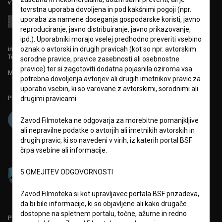
v7.151.0
tovrstna uporaba dovoljena in pod kakšnimi pogoji (npr.
uporaba za namene doseganja gospodarske koristi, javno
reproduciranje, javno distribuiranje, javno prikazovanje,
ipd.). Uporabniki morajo vselej predhodno preveriti vsebino
info@filmoteka.si
oznak o avtorski in drugih pravicah (kot so npr. avtorskim
Tehnična pomoč: podpora@bsf.si
sorodne pravice, pravice zasebnosti ali osebnostne
pravice) ter si zagotoviti dodatna pojasnila oziroma vsa
Mednarodna številka ISSN 2670-787X
potrebna dovoljenja avtorjev ali drugih imetnikov pravic za
uporabo vsebin, ki so varovane z avtorskimi, sorodnimi ali
Projekt sofinancira:
drugimi pravicami.
Zavod Filmoteka ne odgovarja za morebitne pomanjkljive
ali nepravilne podatke o avtorjih ali imetnikih avtorskih in
drugih pravic, ki so navedeni v virih, iz katerih portal BSF
črpa vsebine ali informacije.
5.OMEJITEV ODGOVORNOSTI
Zavod Filmoteka si kot upravljavec portala BSF prizadeva,
da bi bile informacije, ki so objavljene ali kako drugače
dostopne na spletnem portalu, točne, ažurne in redno
PARTNERJI