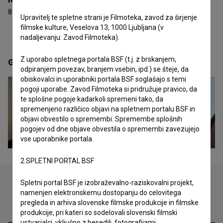
8 nagrad
Upravitelj te spletne strani je Filmoteka, zavod za širjenje
filmske kulture, Veselova 13, 1000 Ljubljana (v
nadaljevanju: Zavod Filmoteka).
Z uporabo spletnega portala BSF (t.j. z brskanjem,
Galerija
(19)
odpiranjem povezav, branjem vsebin, ipd.) se šteje, da
obiskovalci in uporabniki portala BSF soglašajo s temi
pogoji uporabe. Zavod Filmoteka si pridružuje pravico, da
te splošne pogoje kadarkoli spremeni tako, da
spremenjeno različico objavi na spletnem portalu BSF in
objavi obvestilo o spremembi. Spremembe splošnih
pogojev od dne objave obvestila o spremembi zavezujejo
vse uporabnike portala.
2.SPLETNI PORTAL BSF
Spletni portal BSF je izobraževalno-raziskovalni projekt,
namenjen elektronskemu dostopanju do celovitega
Oglejte si
pregleda in arhiva slovenske filmske produkcije in filmske
produkcije, pri kateri so sodelovali slovenski filmski
ustvarjalci, vključno z besedili, fotografijami,