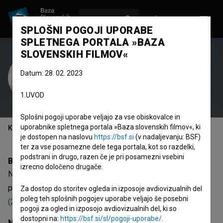
VPIŠI SE
EN
SPLOŠNI POGOJI UPORABE
SPLETNEGA PORTALA »BAZA
SLOVENSKIH FILMOV«
Niko Novak
Datum: 28. 02. 2023
scenograf
scenarist
režiser
1.UVOD
Splošni pogoji uporabe veljajo za vse obiskovalce in
uporabnike spletnega portala »Baza slovenskih filmov«, ki
Kazalo
je dostopen na naslovu
https://bsf.si
(v nadaljevanju: BSF)
ter za vse posamezne dele tega portala, kot so razdelki,
podstrani in drugo, razen če je pri posamezni vsebini
Biografija
izrecno določeno drugače.
Niko Novak je scenograf in scenarist. Najodmevnejši
projekti, pri katerih je sodeloval, so
Dvojina (2013)
,
Mama
Za dostop do storitev ogleda in izposoje avdiovizualnih del
poleg teh splošnih pogojev uporabe veljajo še posebni
(2016)
in
Arheo (2011)
. Prejel je 8 nagrad.
pogoji za ogled in izposojo avdiovizualnih del, ki so
dostopni na:
https://bsf.si/sl/pogoji-uporabe/
.
Nagrade