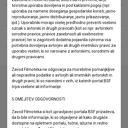
tovrstna uporaba dovoljena in pod kakšnimi pogoji (npr.
uporaba za namene doseganja gospodarske koristi, javno
Razširjeni podatki
reproduciranje, javno distribuiranje, javno prikazovanje,
ipd.). Uporabniki morajo vselej predhodno preveriti vsebino
oznak o avtorski in drugih pravicah (kot so npr. avtorskim
sorodne pravice, pravice zasebnosti ali osebnostne
Financiranje
pravice) ter si zagotoviti dodatna pojasnila oziroma vsa
potrebna dovoljenja avtorjev ali drugih imetnikov pravic za
uporabo vsebin, ki so varovane z avtorskimi, sorodnimi ali
drugimi pravicami.
Zavod Filmoteka ne odgovarja za morebitne pomanjkljive
ali nepravilne podatke o avtorjih ali imetnikih avtorskih in
drugih pravic, ki so navedeni v virih, iz katerih portal BSF
Stik z uredništvom
črpa vsebine ali informacije.
Spoštovani, s pomočjo spodnjega obrazca lahko stopite v
5.OMEJITEV ODGOVORNOSTI
stik z uredništvom Baze slovenskih filmov. Veseli bomo vaših
odzivov.
Zavod Filmoteka si kot upravljavec portala BSF prizadeva,
da bi bile informacije, ki so objavljene ali kako drugače
imam vprašanje
dostopne na spletnem portalu, točne, ažurne in redno