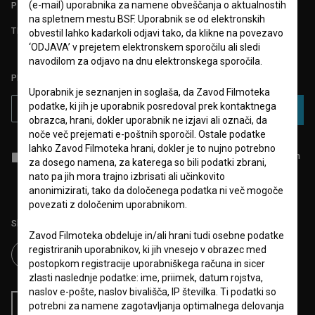
(e-mail) uporabnika za namene obveščanja o aktualnostih
POGOSTA VPRAŠANJA
na spletnem mestu BSF. Uporabnik se od elektronskih
TEST FUNKCIONALNOSTI
obvestil lahko kadarkoli odjavi tako, da klikne na povezavo
‘ODJAVA’ v prejetem elektronskem sporočilu ali sledi
navodilom za odjavo na dnu elektronskega sporočila.
PRIJAVITE SE NA BSF NOVIČNIK:
Uporabnik je seznanjen in soglaša, da Zavod Filmoteka
podatke, ki jih je uporabnik posredoval prek kontaktnega
PRIJAVA
obrazca, hrani, dokler uporabnik ne izjavi ali označi, da
noče več prejemati e-poštnih sporočil. Ostale podatke
lahko Zavod Filmoteka hrani, dokler je to nujno potrebno
Sprejemam
splošne pogoje
in dajem
soglasje
za zbiranje, hrambo in
za dosego namena, za katerega so bili podatki zbrani,
obdelavo osebnih podatkov.
nato pa jih mora trajno izbrisati ali učinkovito
anonimizirati, tako da določenega podatka ni več mogoče
povezati z določenim uporabnikom.
Sledite nam na:
Zavod Filmoteka obdeluje in/ali hrani tudi osebne podatke
registriranih uporabnikov, ki jih vnesejo v obrazec med
postopkom registracije uporabniškega računa in sicer
zlasti naslednje podatke: ime, priimek, datum rojstva,
naslov e-pošte, naslov bivališča, IP številka. Ti podatki so
potrebni za namene zagotavljanja optimalnega delovanja
RSS novice
RSS dogodki