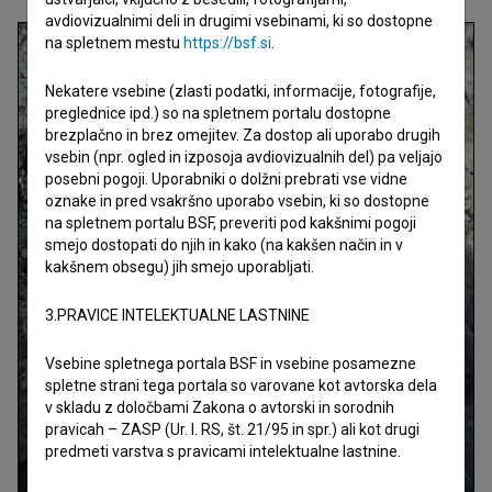
avdiovizualnimi deli in drugimi vsebinami, ki so dostopne
na spletnem mestu
https://bsf.si
.
Nekatere vsebine (zlasti podatki, informacije, fotografije,
preglednice ipd.) so na spletnem portalu dostopne
brezplačno in brez omejitev. Za dostop ali uporabo drugih
vsebin (npr. ogled in izposoja avdiovizualnih del) pa veljajo
posebni pogoji. Uporabniki o dolžni prebrati vse vidne
oznake in pred vsakršno uporabo vsebin, ki so dostopne
na spletnem portalu BSF, preveriti pod kakšnimi pogoji
smejo dostopati do njih in kako (na kakšen način in v
kakšnem obsegu) jih smejo uporabljati.
3.PRAVICE INTELEKTUALNE LASTNINE
Vsebine spletnega portala BSF in vsebine posamezne
spletne strani tega portala so varovane kot avtorska dela
v skladu z določbami Zakona o avtorski in sorodnih
pravicah – ZASP (Ur. l. RS, št. 21/95 in spr.) ali kot drugi
predmeti varstva s pravicami intelektualne lastnine.