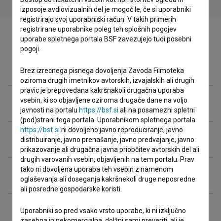
izposoje avdiovizualnih del je mogoč le, če si uporabniki
registrirajo svoj uporabniški račun. V takih primerih
registrirane uporabnike poleg teh splošnih pogojev
uporabe spletnega portala BSF zavezujejo tudi posebni
pogoji.
Zasedba
Brez izrecnega pisnega dovoljenja Zavoda Filmoteka
oziroma drugih imetnikov avtorskih, izvajalskih ali drugih
pravic je prepovedana kakršnakoli drugačna uporaba
vsebin, ki so objavljene oziroma drugače dane na voljo
Ekipa
javnosti na portalu
https://bsf.si
ali na posamezni spletni
(pod)strani tega portala. Uporabnikom spletnega portala
https://bsf.si
ni dovoljeno javno reproduciranje, javno
Organizacije
distribuiranje, javno prenašanje, javno predvajanje, javno
prikazovanje ali drugačna javna priobčitev avtorskih del ali
drugih varovanih vsebin, objavljenih na tem portalu. Prav
tako ni dovoljena uporaba teh vsebin z namenom
Nagrade in nominacije
oglaševanja ali doseganja kakršnekoli druge neposredne
ali posredne gospodarske koristi.
Projekcije
Uporabniki so pred vsako vrsto uporabe, ki ni izključno
zasebna in nekomercialna, dolžni sami preveriti, ali je