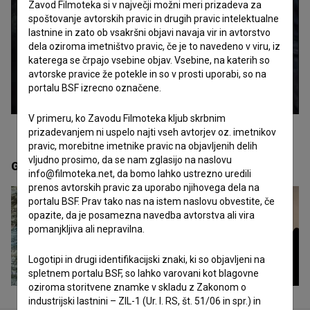
Zavod Filmoteka si v največji možni meri prizadeva za
spoštovanje avtorskih pravic in drugih pravic intelektualne
lastnine in zato ob vsakršni objavi navaja vir in avtorstvo
dela oziroma imetništvo pravic, če je to navedeno v viru, iz
katerega se črpajo vsebine objav. Vsebine, na katerih so
avtorske pravice že potekle in so v prosti uporabi, so na
portalu BSF izrecno označene.
V primeru, ko Zavodu Filmoteka kljub skrbnim
prizadevanjem ni uspelo najti vseh avtorjev oz. imetnikov
pravic, morebitne imetnike pravic na objavljenih delih
vljudno prosimo, da se nam zglasijo na naslovu
Galerija
(39)
info@filmoteka.net, da bomo lahko ustrezno uredili
prenos avtorskih pravic za uporabo njihovega dela na
portalu BSF. Prav tako nas na istem naslovu obvestite, če
opazite, da je posamezna navedba avtorstva ali vira
pomanjkljiva ali nepravilna.
Logotipi in drugi identifikacijski znaki, ki so objavljeni na
spletnem portalu BSF, so lahko varovani kot blagovne
oziroma storitvene znamke v skladu z Zakonom o
industrijski lastnini – ZIL-1 (Ur. l. RS, št. 51/06 in spr.) in