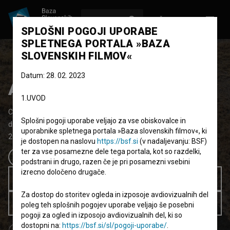
VPIŠI SE
EN
SPLOŠNI POGOJI UPORABE
SPLETNEGA PORTALA »BAZA
SLOVENSKIH FILMOV«
Datum: 28. 02. 2023
Arheo
1.UVOD
Celovečerni igrani film
80'
Splošni pogoji uporabe veljajo za vse obiskovalce in
drama
uporabnike spletnega portala »Baza slovenskih filmov«, ki
2011
Slovenija
je dostopen na naslovu
https://bsf.si
(v nadaljevanju: BSF)
ter za vse posamezne dele tega portala, kot so razdelki,
podstrani in drugo, razen če je pri posamezni vsebini
izrecno določeno drugače.
Kupi ogled 5.99 EUR
Za dostop do storitev ogleda in izposoje avdiovizualnih del
Brezplačno za člane knjižnic
poleg teh splošnih pogojev uporabe veljajo še posebni
pogoji za ogled in izposojo avdiovizualnih del, ki so
dostopni na:
https://bsf.si/sl/pogoji-uporabe/
.