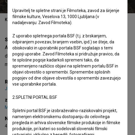
Upravitelj te spletne strani je Filmoteka, zavod za širjenje
filmske kulture, Veselova 13, 1000 Ljubljana (v
Kazalo
nadaljevanju: Zavod Filmoteka).
Z uporabo spletnega portala BSF (t.j. z brskanjem,
Sinopsis
odpiranjem povezav, branjem vsebin, ipd.) se šteje, da
Arheo je potovanje treh ljudi in enega planeta. Potovanje
obiskovalci in uporabniki portala BSF soglašajo s temi
pogoji uporabe. Zavod Filmoteka si pridružuje pravico, da
drug proti drugemu, potovanje v središče stvari. Archo je
te splošne pogoje kadarkoli spremeni tako, da
molitev.
spremenjeno različico objavi na spletnem portalu BSF in
objavi obvestilo o spremembi. Spremembe splošnih
pogojev od dne objave obvestila o spremembi zavezujejo
Režija
vse uporabnike portala.
Jan Cvitkovič
2.SPLETNI PORTAL BSF
zasedba
Medea Novak
,
Tommaso Finzi
,
Niko Novak
Spletni portal BSF je izobraževalno-raziskovalni projekt,
namenjen elektronskemu dostopanju do celovitega
Nagrade
pregleda in arhiva slovenske filmske produkcije in filmske
4 nagrade
produkcije, pri kateri so sodelovali slovenski filmski
ustvarjalci, vključno z besedili, fotografijami,