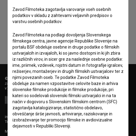
Zavod Filmoteka zagotavlja varovanje vseh osebnih
podatkov v skladu z zahtevami veljavnih predpisov o
Sprejemam
splošne pogoje
in dajem
soglasje
za
varstvu osebnih podatkov.
zbiranje, hrambo in obdelavo osebnih podatkov.
Zavod Filmoteka na podlagi dovoljenja Slovenskega
filmskega centra, javne agencije Republike Slovenije na
portalu BSF obdeluje osebne in druge podatke o filmskih
ustvarjalcih in izvajalcih, ki so javno dostopni in ki jih zbira
iz različnih virov, in sicer gre za naslednje osebne podatke:
ime, priimek, vzdevek, rojstni datum in fotografije igralcev,
režiserjev, montažerjev in drugih filmskih ustvarjalcev ter z
njimi povezanih oseb. Te podatke Zavod Filmoteka
© 2018-2026, Filmoteka,
zavod za širjenje filmske kulture
obdeluje za namen vzpostavitve celovite baze in arhiva
v7.151.0
slovenske filmske produkcije in filmske produkcije, pri
kateri so sodelovali slovenski filmski ustvarjalci in na ta
način v dogovoru s Slovenskim filmskim centrom (SFC)
zagotavlja katalogiziranje, statistično obdelavo,
obveščanje širše javnosti, arhiviranje, raziskovanje in
info@filmoteka.si
izobraževanje ter promocijo filmske in avdiovizualne
Tehnična pomoč: podpora@bsf.si
dejavnosti v Republiki Sloveniji.
Mednarodna številka ISSN 2670-787X