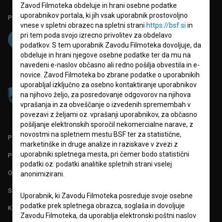
Zavod Filmoteka obdeluje in hrani osebne podatke
uporabnikov portala, ki jih vsak uporabnik prostovoljno
Projekt sofinancira:
vnese v spletni obrazec na spletni strani
https://bsf.si
in
pri tem poda svojo izrecno privolitev za obdelavo
podatkov. S tem uporabnik Zavodu Filmoteka dovoljuje, da
obdeluje in hrani njegove osebne podatke ter da mu na
navedeni e-naslov občasno ali redno pošilja obvestila in e-
novice. Zavod Filmoteka bo zbrane podatke o uporabnikih
uporabljal izključno za osebno kontaktiranje uporabnikov
na njihovo željo, za posredovanje odgovorov na njihova
vprašanja in za obveščanje o izvedenih spremembah v
povezavi z željami oz. vprašanji uporabnikov, za občasno
pošiljanje elektronskih sporočil nekomercialne narave, z
novostmi na spletnem mestu BSF ter za statistične,
PARTNERJI
marketinške in druge analize in raziskave v zvezi z
uporabniki spletnega mesta, pri čemer bodo statistični
POGOJI UPORABE
podatki oz. podatki analitike spletnih strani vselej
O PROJEKTU
anonimizirani.
STATISTIKA
Uporabnik, ki Zavodu Filmoteka posreduje svoje osebne
podatke prek spletnega obrazca, soglaša in dovoljuje
KONTAKT
Zavodu Filmoteka, da uporablja elektronski poštni naslov