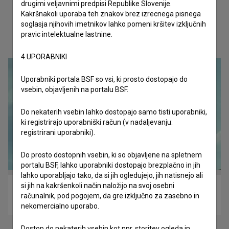
drugimi veljavnimi predpisi Republike Slovenije.
Kakršnakoli uporaba teh znakov brez izrecnega pisnega
soglasja njihovih imetnikov lahko pomeni kršitev izključnih
pravic intelektualne lastnine.
Oglejte si
4.UPORABNIKI
Uporabniki portala BSF so vsi, ki prosto dostopajo do
vsebin, objavljenih na portalu BSF.
Do nekaterih vsebin lahko dostopajo samo tisti uporabniki,
ki registrirajo uporabniški račun (v nadaljevanju:
registrirani uporabniki).
Do prosto dostopnih vsebin, ki so objavljene na spletnem
portalu BSF, lahko uporabniki dostopajo brezplačno in jih
lahko uporabljajo tako, da si jih ogledujejo, jih natisnejo ali
si jih na kakršenkoli način naložijo na svoj osebni
Zadnji objem (2024)
računalnik, pod pogojem, da gre izključno za zasebno in
domišljijski, drama, komedija, ljubezenski
nekomercialno uporabo.
Dostop do nekaterih vsebin kot npr. storitev ogleda in