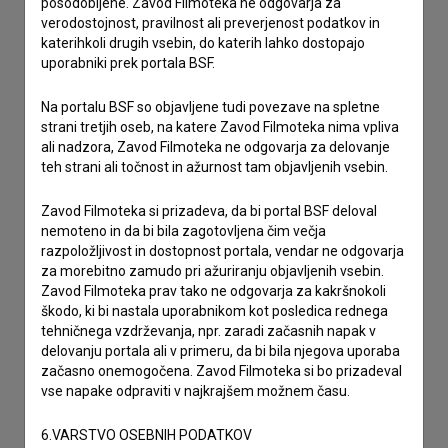
posodobljene. Zavod Filmoteka ne odgovarja za
prijavljam napako
verodostojnost, pravilnost ali preverjenost podatkov in
želim dodati podatke
katerihkoli drugih vsebin, do katerih lahko dostopajo
uporabniki prek portala BSF.
drugo
Na portalu BSF so objavljene tudi povezave na spletne
strani tretjih oseb, na katere Zavod Filmoteka nima vpliva
ali nadzora, Zavod Filmoteka ne odgovarja za delovanje
teh strani ali točnost in ažurnost tam objavljenih vsebin.
Zavod Filmoteka si prizadeva, da bi portal BSF deloval
nemoteno in da bi bila zagotovljena čim večja
razpoložljivost in dostopnost portala, vendar ne odgovarja
za morebitno zamudo pri ažuriranju objavljenih vsebin.
Zavod Filmoteka prav tako ne odgovarja za kakršnokoli
škodo, ki bi nastala uporabnikom kot posledica rednega
tehničnega vzdrževanja, npr. zaradi začasnih napak v
delovanju portala ali v primeru, da bi bila njegova uporaba
začasno onemogočena. Zavod Filmoteka si bo prizadeval
vse napake odpraviti v najkrajšem možnem času.
6.VARSTVO OSEBNIH PODATKOV