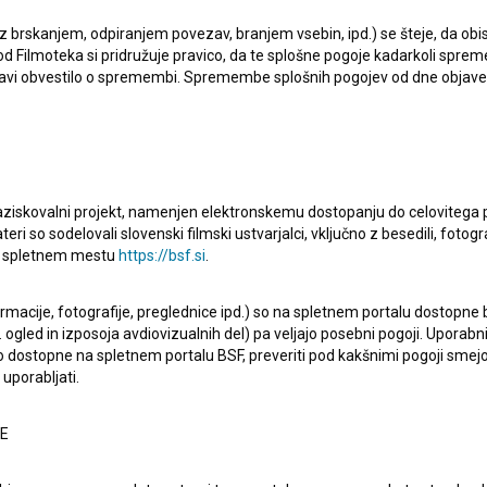
, Ljubljana, Slovenija
 z brskanjem, odpiranjem povezav, branjem vsebin, ipd.) se šteje, da obis
d Filmoteka si pridružuje pravico, da te splošne pogoje kadarkoli sprem
bjavi obvestilo o spremembi. Spremembe splošnih pogojev od dne objav
enija), je montažer in scenarist. Najodmevnejša projekta,
55)
in
On in njegovi (1958)
. Prejel je 1 nagrado. Umrl je
raziskovalni projekt, namenjen elektronskemu dostopanju do celovitega 
teri so sodelovali slovenski filmski ustvarjalci, vključno z besedili, fotogr
na spletnem mestu
https://bsf.si
.
ormacije, fotografije, preglednice ipd.) so na spletnem portalu dostopne
 ogled in izposoja avdiovizualnih del) pa veljajo posebni pogoji. Uporabn
o dostopne na spletnem portalu BSF, preveriti pod kakšnimi pogoji smejo
Oglejte si
uporabljati.
NE