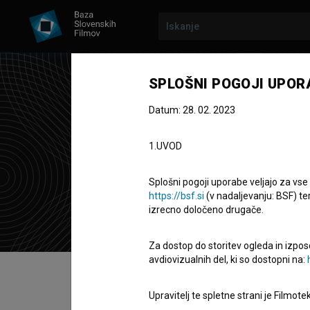
SPLOŠNI POGOJI UPOR
Datum: 28. 02. 2023
Mir
1.UVOD
montažer
Splošni pogoji uporabe veljajo za vse
https://bsf.si
(v nadaljevanju: BSF) te
izrecno določeno drugače.
Za dostop do storitev ogleda in izpos
avdiovizualnih del, ki so dostopni na:
Kazalo
Upravitelj te spletne strani je Filmot