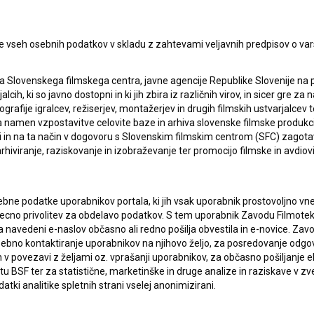
e vseh osebnih podatkov v skladu z zahtevami veljavnih predpisov o va
ERJI
PRIJAVITE SE NA BSF NOVIČNIK:
a Slovenskega filmskega centra, javne agencije Republike Slovenije na 
alcih, ki so javno dostopni in ki jih zbira iz različnih virov, in sicer gre 
ografije igralcev, režiserjev, montažerjev in drugih filmskih ustvarjalcev 
PRIJAV
amen vzpostavitve celovite baze in arhiva slovenske filmske produkcije 
I UPORABE
ci in na ta način v dogovoru s Slovenskim filmskim centrom (SFC) zagotavl
rhiviranje, raziskovanje in izobraževanje ter promocijo filmske in avdiov
Sprejemam
splošne pogoje
in dajem
soglasje
za
zbiranje, hrambo in obdelavo osebnih podatkov.
JEKTU
bne podatke uporabnikov portala, ki jih vsak uporabnik prostovoljno vnes
recno privolitev za obdelavo podatkov. S tem uporabnik Zavodu Filmoteka
TIKA
navedeni e-naslov občasno ali redno pošilja obvestila in e-novice. Za
osebno kontaktiranje uporabnikov na njihovo željo, za posredovanje odgo
povezavi z željami oz. vprašanji uporabnikov, za občasno pošiljanje e
 BSF ter za statistične, marketinške in druge analize in raziskave v zve
KT
atki analitike spletnih strani vselej anonimizirani.