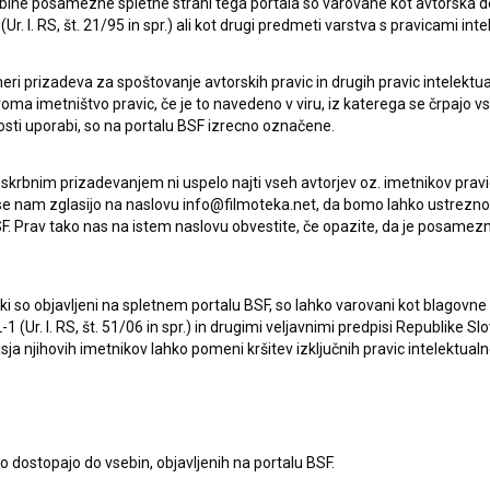
ebine posamezne spletne strani tega portala so varovane kot avtorska d
r. l. RS, št. 21/95 in spr.) ali kot drugi predmeti varstva s pravicami inte
eri prizadeva za spoštovanje avtorskih pravic in drugih pravic intelektua
iroma imetništvo pravic, če je to navedeno v viru, iz katerega se črpajo v
rosti uporabi, so na portalu BSF izrecno označene.
Indigo (2015)
drama, romantični
 skrbnim prizadevanjem ni uspelo najti vseh avtorjev oz. imetnikov prav
 se nam zglasijo na naslovu info@filmoteka.net, da bomo lahko ustrezno 
F. Prav tako nas na istem naslovu obvestite, če opazite, da je posamezn
ki, ki so objavljeni na spletnem portalu BSF, so lahko varovani kot blago
-1 (Ur. l. RS, št. 51/06 in spr.) in drugimi veljavnimi predpisi Republike S
a njihovih imetnikov lahko pomeni kršitev izključnih pravic intelektualn
to dostopajo do vsebin, objavljenih na portalu BSF.