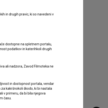
ih in drugih pravic, ki so navedeni v
ugače dostopne na spletnem portalu,
nost podatkov in katerihkoli drugih
liva ali nadzora, Zavod Filmoteka ne
ljivost in dostopnost portala, vendar
za kakršnokoli škodo, ki bi nastala
 v primeru, da bi bila njegova
em času.