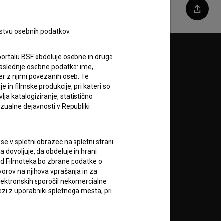
Deli
rstvu osebnih podatkov.
Sledite nam na:
portalu BSF obdeluje osebne in druge
za naslednje osebne podatke: ime,
ter z njimi povezanih oseb. Te
A
in filmske produkcije, pri kateri so
ja katalogiziranje, statistično
izualne dejavnosti v Republiki
e v spletni obrazec na spletni strani
 dovoljuje, da obdeluje in hrani
vod Filmoteka bo zbrane podatke o
RSS novice
vorov na njihova vprašanja in za
lektronskih sporočil nekomercialne
zi z uporabniki spletnega mesta, pri
RSS dogodki