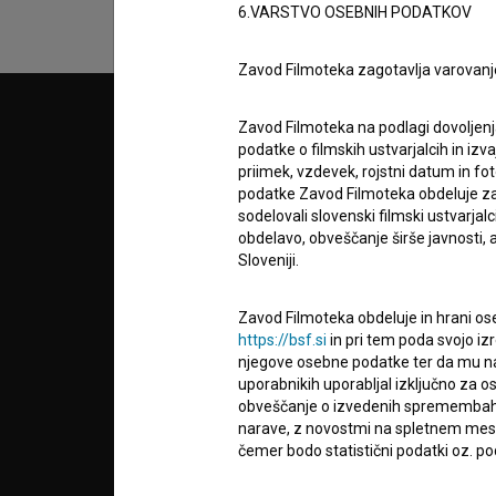
6.VARSTVO OSEBNIH PODATKOV
Zavod Filmoteka zagotavlja varovanj
© 2018-2026, Filmoteka,
PARTN
Zavod Filmoteka na podlagi dovoljenj
zavod za širjenje filmske kulture
podatke o filmskih ustvarjalcih in izvaj
v7.151.0
priimek, vzdevek, rojstni datum in fot
podatke Zavod Filmoteka obdeluje za n
POGOJ
sodelovali slovenski filmski ustvarjal
obdelavo, obveščanje širše javnosti, a
Sloveniji.
info@filmoteka.si
O PRO
Tehnična pomoč: podpora@bsf.si
Zavod Filmoteka obdeluje in hrani ose
Mednarodna številka ISSN 2670-787X
https://bsf.si
in pri tem poda svojo iz
STATIS
njegove osebne podatke ter da mu na 
Projekt sofinancira:
uporabnikih uporabljal izključno za 
obveščanje o izvedenih spremembah v 
narave, z novostmi na spletnem mestu
KONTA
čemer bodo statistični podatki oz. pod