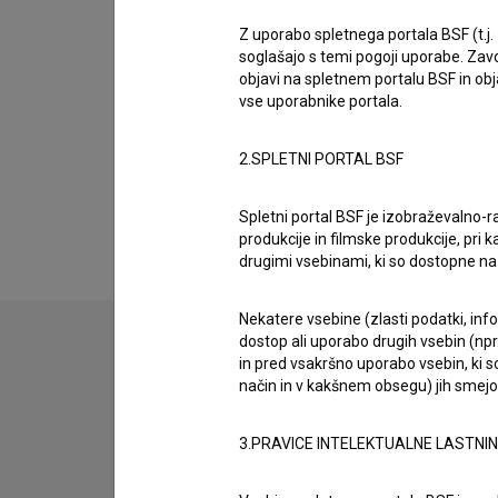
Biografija
* 22.08.1922, Maribor, Slovenija † 28.05.1962
Z uporabo spletnega portala BSF (t.j.
soglašajo s temi pogoji uporabe. Zavo
objavi na spletnem portalu BSF in o
Mirko Grobler, rojen 22.08.1922 (Maribor, Slov
vse uporabnike portala.
pri katerih je sodeloval, sta
Poberi denar (19
28.05.1962 (Ljubljana, Slovenija).
2.SPLETNI PORTAL BSF
Nagrade
Spletni portal BSF je izobraževalno-
1 nagrada
produkcije in filmske produkcije, pri ka
drugimi vsebinami, ki so dostopne 
Nekatere vsebine (zlasti podatki, inf
dostop ali uporabo drugih vsebin (npr.
in pred vsakršno uporabo vsebin, ki s
način in v kakšnem obsegu) jih smejo 
3.PRAVICE INTELEKTUALNE LASTNI