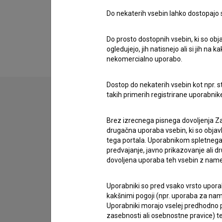
Do nekaterih vsebin lahko dostopajo sa
Razširjeni podatki
Do prosto dostopnih vsebin, ki so obja
ogledujejo, jih natisnejo ali si jih na
nekomercialno uporabo.
Dostop do nekaterih vsebin kot npr. st
takih primerih registrirane uporabni
Stik z uredništvom
Brez izrecnega pisnega dovoljenja Za
Spoštovani, s pomočjo spodnjega obrazca lahko sto
drugačna uporaba vsebin, ki so objav
tega portala. Uporabnikom spletnega
predvajanje, javno prikazovanje ali dr
imam vprašanje
dovoljena uporaba teh vsebin z name
prijavljam napako
želim dodati podatke
Uporabniki so pred vsako vrsto uporabe
kakšnimi pogoji (npr. uporaba za name
drugo
Uporabniki morajo vselej predhodno pr
zasebnosti ali osebnostne pravice) te