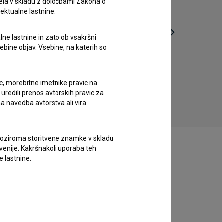
ela v skladu z določbami Zakona o
lektualne lastnine.
lne lastnine in zato ob vsakršni
sebine objav. Vsebine, na katerih so
Zadnji objem (2024)
domišljijski, drama, komedija, ljubezenski
dr
ic, morebitne imetnike pravic na
uredili prenos avtorskih pravic za
a navedba avtorstva ali vira
vne oziroma storitvene znamke v skladu
lovenije. Kakršnakoli uporaba teh
e lastnine.