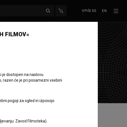
VPIŠI SE
EN
H FILMOV«
ki je dostopen na naslovu
o, razen če je pri posamezni vsebini
ebni pogoji za ogled in izposojo
aljevanju: Zavod Filmoteka).