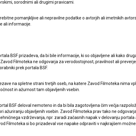
rskimi, sorodnimi ali drugimi pravicami.
itne pomanjkljive ali nepravilne podatke o avtorjih ali imetnikih avtorsk
e ali informacije.
rtala BSF prizadeva, da bi bile informacije, ki so objavljene ali kako dr
Zavod Filmoteka ne odgovarja za verodostojnost, pravilnost ali preverje
orabniki prek portala BSF.
ezave na spletne strani tretjih oseb, na katere Zavod Filmoteka nima vp
točnost in ažurnost tam objavljenih vsebin.
lasje
za zbiranje, hrambo in obdelavo osebnih
ortal BSF deloval nemoteno in da bi bila zagotovljena čim večja razpolož
 ažuriranju objavljenih vsebin. Zavod Filmoteka prav tako ne odgovarja 
hničnega vzdrževanja, npr. zaradi začasnih napak v delovanju portala ali
 Filmoteka si bo prizadeval vse napake odpraviti v najkrajšem možn