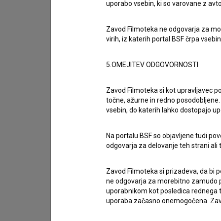
uporabo vsebin, ki so varovane z avto
Zavod Filmoteka ne odgovarja za moreb
virih, iz katerih portal BSF črpa vsebin
5.OMEJITEV ODGOVORNOSTI
Zavod Filmoteka si kot upravljavec po
točne, ažurne in redno posodobljene. 
vsebin, do katerih lahko dostopajo up
Na portalu BSF so objavljene tudi pov
odgovarja za delovanje teh strani ali 
Sprejemam
splošne pogoje
in dajem
sog
Zavod Filmoteka si prizadeva, da bi p
podatkov.
ne odgovarja za morebitno zamudo pri
uporabnikom kot posledica rednega te
uporaba začasno onemogočena. Zavod