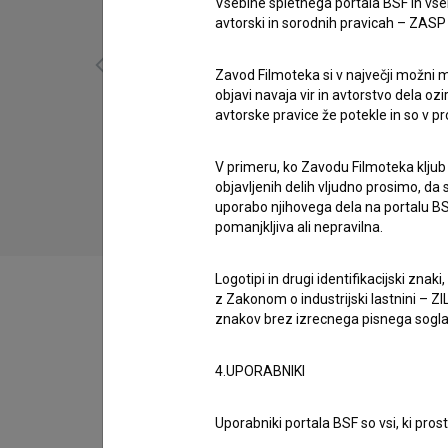
Vsebine spletnega portala BSF in vs
avtorski in sorodnih pravicah – ZASP (U
Zavod Filmoteka si v največji možni m
objavi navaja vir in avtorstvo dela oz
avtorske pravice že potekle in so v p
Ljubljana je ljubljena (2005)
drama, romantični, vojni
V primeru, ko Zavodu Filmoteka kljub
objavljenih delih vljudno prosimo, da
uporabo njihovega dela na portalu BS
pomanjkljiva ali nepravilna.
Logotipi in drugi identifikacijski zna
z Zakonom o industrijski lastnini – ZIL
znakov brez izrecnega pisnega soglasj
Filmografija (30)
4.UPORABNIKI
Nagrade in nominacije
Uporabniki portala BSF so vsi, ki pros