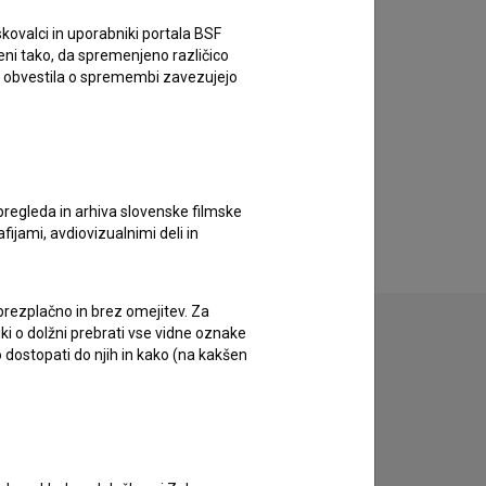
kovalci in uporabniki portala BSF
eni tako, da spremenjeno različico
e obvestila o spremembi zavezujejo
pregleda in arhiva slovenske filmske
afijami, avdiovizualnimi deli in
 brezplačno in brez omejitev. Za
iki o dolžni prebrati vse vidne oznake
 dostopati do njih in kako (na kakšen