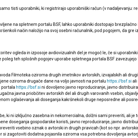
mo tisti uporabniki, ki registrirajo uporabniški račun (v nadaljevanju: reg
vljene na spletnem portalu BSF, lahko uporabniki dostopajo brezplačno in 
 kakršenkoli način naložijo na svoj osebni računalnik, pod pogojem, da gre 
oritev ogleda in izposoje avdiovizualnih del je mogoč le, če si uporabniki 
ke poleg teh splošnih pogojev uporabe spletnega portala BSF zavezujejo 
voda Filmoteka oziroma drugih imetnikov avtorskih, izvajalskih ali drug
pite v stik z uredništvom Baze slovenskih filmov. Veseli bomo vaših od
ljene oziroma drugače dane na voljo javnosti na portalu
https://bsf.si
ali
 portala
https://bsf.si
ni dovoljeno javno reproduciranje, javno distribuir
ugačna javna priobčitev avtorskih del ali drugih varovanih vsebin, objavlj
nom oglaševanja ali doseganja kakršnekoli druge neposredne ali posre
, ki ni izključno zasebna in nekomercialna, dolžni sami preveriti, ali je
ne doseganja gospodarske koristi, javno reproduciranje, javno distribuir
everiti vsebino oznak o avtorski in drugih pravicah (kot so npr. avtorsk
r si zagotoviti dodatna pojasnila oziroma vsa potrebna dovoljenja avtorj