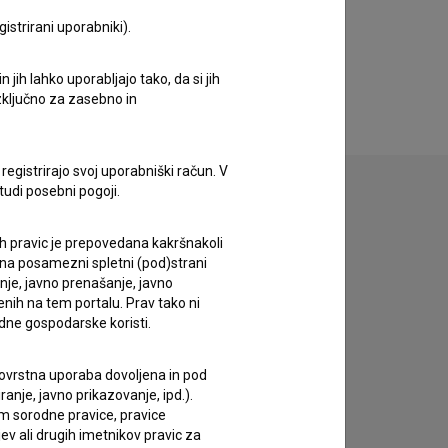
istrirani uporabniki).
jih lahko uporabljajo tako, da si jih
izključno za zasebno in
registrirajo svoj uporabniški račun. V
tudi posebni pogoji.
ih pravic je prepovedana kakršnakoli
zivov.
 na posamezni spletni (pod)strani
anje, javno prenašanje, javno
enih na tem portalu. Prav tako ni
dne gospodarske koristi.
 tovrstna uporaba dovoljena in pod
anje, javno prikazovanje, ipd.).
im sorodne pravice, pravice
ev ali drugih imetnikov pravic za