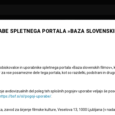
ABE SPLETNEGA PORTALA »BAZA SLOVENSKI
ko Grobler
scenarist
režiser
 obiskovalce in uporabnike spletnega portala »Baza slovenskih filmov«, 
r za vse posamezne dele tega portala, kot so razdelki, podstrani in drug
oje avdiovizualnih del poleg teh splošnih pogojev uporabe veljajo še pos
https://bsf.si/sl/pogoji-uporabe/
.
eka, zavod za širjenje filmske kulture, Veselova 13, 1000 Ljubljana (v nad