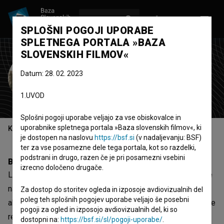
VPIŠI SE
EN
SPLOŠNI POGOJI UPORABE
SPLETNEGA PORTALA »BAZA
SLOVENSKIH FILMOV«
Lun Sevnik
Datum: 28. 02. 2023
režiser
scenarist
1.UVOD
Splošni pogoji uporabe veljajo za vse obiskovalce in
uporabnike spletnega portala »Baza slovenskih filmov«, ki
Kazalo
je dostopen na naslovu
https://bsf.si
(v nadaljevanju: BSF)
ter za vse posamezne dele tega portala, kot so razdelki,
podstrani in drugo, razen če je pri posamezni vsebini
Biografija
izrecno določeno drugače.
Lun Sevnik (1992), je bil po študiju bohemistike in filozofije
na ljubljanski Filozofski fakulteti, sprejet na filmsko
Za dostop do storitev ogleda in izposoje avdiovizualnih del
poleg teh splošnih pogojev uporabe veljajo še posebni
akademijo v Pragi (FAMU) kjer trenutno končuje študij igrane
pogoji za ogled in izposojo avdiovizualnih del, ki so
režije. Njegovi študentski filmi so bili prikazani in nagrajeni
dostopni na:
https://bsf.si/sl/pogoji-uporabe/
.