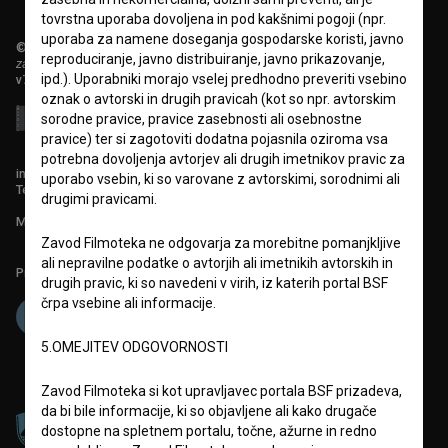
tovrstna uporaba dovoljena in pod kakšnimi pogoji (npr.
uporaba za namene doseganja gospodarske koristi, javno
© 2018-2026, Filmoteka,
reproduciranje, javno distribuiranje, javno prikazovanje,
zavod za širjenje filmske kulture
ipd.). Uporabniki morajo vselej predhodno preveriti vsebino
v7.151.0
oznak o avtorski in drugih pravicah (kot so npr. avtorskim
sorodne pravice, pravice zasebnosti ali osebnostne
pravice) ter si zagotoviti dodatna pojasnila oziroma vsa
potrebna dovoljenja avtorjev ali drugih imetnikov pravic za
info@filmoteka.si
uporabo vsebin, ki so varovane z avtorskimi, sorodnimi ali
Tehnična pomoč: podpora@bsf.si
drugimi pravicami.
Mednarodna številka ISSN 2670-787X
Zavod Filmoteka ne odgovarja za morebitne pomanjkljive
ali nepravilne podatke o avtorjih ali imetnikih avtorskih in
Projekt sofinancira:
drugih pravic, ki so navedeni v virih, iz katerih portal BSF
črpa vsebine ali informacije.
5.OMEJITEV ODGOVORNOSTI
Zavod Filmoteka si kot upravljavec portala BSF prizadeva,
da bi bile informacije, ki so objavljene ali kako drugače
dostopne na spletnem portalu, točne, ažurne in redno