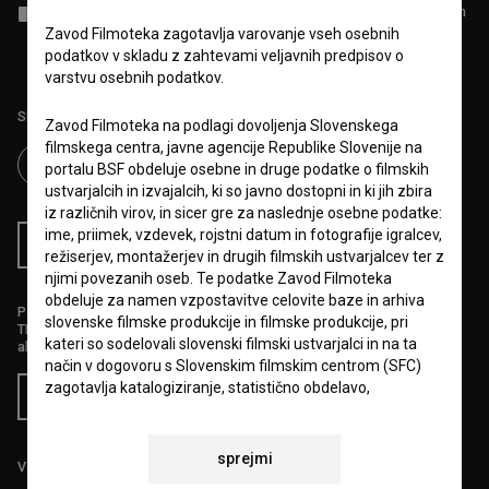
Sprejemam
splošne pogoje
in dajem
soglasje
za zbiranje, hrambo in
obdelavo osebnih podatkov.
Zavod Filmoteka zagotavlja varovanje vseh osebnih
podatkov v skladu z zahtevami veljavnih predpisov o
varstvu osebnih podatkov.
Sledite nam na:
Zavod Filmoteka na podlagi dovoljenja Slovenskega
filmskega centra, javne agencije Republike Slovenije na
portalu BSF obdeluje osebne in druge podatke o filmskih
ustvarjalcih in izvajalcih, ki so javno dostopni in ki jih zbira
iz različnih virov, in sicer gre za naslednje osebne podatke:
ime, priimek, vzdevek, rojstni datum in fotografije igralcev,
RSS novice
RSS dogodki
režiserjev, montažerjev in drugih filmskih ustvarjalcev ter z
njimi povezanih oseb. Te podatke Zavod Filmoteka
obdeluje za namen vzpostavitve celovite baze in arhiva
Podprite nas z donacijo na
slovenske filmske produkcije in filmske produkcije, pri
TRR: SI56 6100 0001 5706 684,
kateri so sodelovali slovenski filmski ustvarjalci in na ta
ali s kreditno kartico:
način v dogovoru s Slovenskim filmskim centrom (SFC)
zagotavlja katalogiziranje, statistično obdelavo,
Doniraj
obveščanje širše javnosti, arhiviranje, raziskovanje in
izobraževanje ter promocijo filmske in avdiovizualne
dejavnosti v Republiki Sloveniji.
sprejmi
Vse cene vsebujejo DDV.