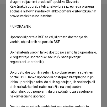
drugimi veljavnimi predpisi Republike Slovenije.
Kakršnakoli uporaba teh znakov brez izrecnega pisnega
soglasja njihovih imetnikov lahko pomeni kršitev izključnih
pravic intelektualne lastnine.
Stik z uredništvom
4.UPORABNIKI
Spoštovani, s pomočjo spodnjega obrazca lahko stopite v
stik z uredništvom Baze slovenskih filmov. Veseli bomo vaših
Uporabniki portala BSF so vsi, ki prosto dostopajo do
odzivov.
vsebin, objavljenih na portalu BSF.
imam vprašanje
Do nekaterih vsebin lahko dostopajo samo tisti uporabniki,
ki registrirajo uporabniški račun (v nadaljevanju:
prijavljam napako
registrirani uporabniki).
želim dodati podatke
drugo
Do prosto dostopnih vsebin, ki so objavljene na spletnem
portalu BSF, lahko uporabniki dostopajo brezplačno in jih
lahko uporabljajo tako, da si jih ogledujejo, jih natisnejo ali
si jih na kakršenkoli način naložijo na svoj osebni
računalnik, pod pogojem, da gre izključno za zasebno in
nekomercialno uporabo.
Dostop do nekaterih vsebin kot npr. storitev ogleda in