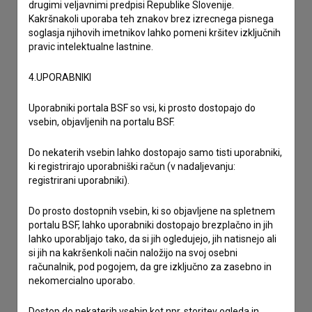
drugo
drugimi veljavnimi predpisi Republike Slovenije.
Kakršnakoli uporaba teh znakov brez izrecnega pisnega
soglasja njihovih imetnikov lahko pomeni kršitev izključnih
pravic intelektualne lastnine.
4.UPORABNIKI
Uporabniki portala BSF so vsi, ki prosto dostopajo do
vsebin, objavljenih na portalu BSF.
Do nekaterih vsebin lahko dostopajo samo tisti uporabniki,
ki registrirajo uporabniški račun (v nadaljevanju:
registrirani uporabniki).
Do prosto dostopnih vsebin, ki so objavljene na spletnem
portalu BSF, lahko uporabniki dostopajo brezplačno in jih
lahko uporabljajo tako, da si jih ogledujejo, jih natisnejo ali
si jih na kakršenkoli način naložijo na svoj osebni
računalnik, pod pogojem, da gre izključno za zasebno in
nekomercialno uporabo.
Dostop do nekaterih vsebin kot npr. storitev ogleda in