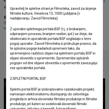
katerih je sodeloval, so
Petelinji zajtrk (2007)
,
AgapE (2007)
in
Vučko (2007)
.
Upravitelj te spletne strani je Filmoteka, zavod za širjenje
filmske kulture, Veselova 13, 1000 Ljubljana (v
Organizacije
nadaljevanju: Zavod Filmoteka).
S.K.O.M. - Združenje slovenskih filmskih scenografov,
kostumografov in oblikovalcev maske
Z uporabo spletnega portala BSF (t.j. z brskanjem,
odpiranjem povezav, branjem vsebin, ipd.) se šteje, da
obiskovalci in uporabniki portala BSF soglašajo s temi
pogoji uporabe. Zavod Filmoteka si pridružuje pravico, da
te splošne pogoje kadarkoli spremeni tako, da
spremenjeno različico objavi na spletnem portalu BSF in
objavi obvestilo o spremembi. Spremembe splošnih
pogojev od dne objave obvestila o spremembi zavezujejo
Oglejte si
vse uporabnike portala.
2.SPLETNI PORTAL BSF
Spletni portal BSF je izobraževalno-raziskovalni projekt,
namenjen elektronskemu dostopanju do celovitega
pregleda in arhiva slovenske filmske produkcije in filmske
produkcije, pri kateri so sodelovali slovenski filmski
ustvarjalci, vključno z besedili, fotografijami,