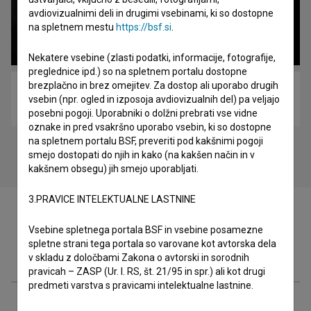
avdiovizualnimi deli in drugimi vsebinami, ki so dostopne
na spletnem mestu
https://bsf.si
.
Nekatere vsebine (zlasti podatki, informacije, fotografije,
preglednice ipd.) so na spletnem portalu dostopne
brezplačno in brez omejitev. Za dostop ali uporabo drugih
Šanghaj (2012)
vsebin (npr. ogled in izposoja avdiovizualnih del) pa veljajo
drama, romantični
posebni pogoji. Uporabniki o dolžni prebrati vse vidne
oznake in pred vsakršno uporabo vsebin, ki so dostopne
na spletnem portalu BSF, preveriti pod kakšnimi pogoji
smejo dostopati do njih in kako (na kakšen način in v
kakšnem obsegu) jih smejo uporabljati.
3.PRAVICE INTELEKTUALNE LASTNINE
Vsebine spletnega portala BSF in vsebine posamezne
spletne strani tega portala so varovane kot avtorska dela
Filmografija (72)
v skladu z določbami Zakona o avtorski in sorodnih
pravicah – ZASP (Ur. l. RS, št. 21/95 in spr.) ali kot drugi
predmeti varstva s pravicami intelektualne lastnine.
Organizacije