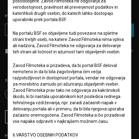
posodobljene. Zavod Filmoteka ne odgovarja za
verodostojnost, pravilnost ali preverjenost podatkov in
katerihkoli drugih vsebin, do katerih lahko dostopajo
PRIJAVITE SE NA BSF NOVIČNIK:
uporabniki prek portala BSF.
PRIJAVA
Na portalu BSF so objavljene tudi povezave na spletne
strani tretjih oseb, na katere Zavod Filmoteka nima vpliva
ali nadzora, Zavod Filmoteka ne odgovarja za delovanje
Sprejemam
splošne pogoje
in dajem
soglasje
za zbiranje, hrambo in
teh strani ali točnost in ažurnost tam objavljenih vsebin.
obdelavo osebnih podatkov.
Zavod Filmoteka si prizadeva, da bi portal BSF deloval
nemoteno in da bi bila zagotovljena čim večja
razpoložljivost in dostopnost portala, vendar ne odgovarja
Sledite nam na:
za morebitno zamudo pri ažuriranju objavljenih vsebin.
Zavod Filmoteka prav tako ne odgovarja za kakršnokoli
škodo, ki bi nastala uporabnikom kot posledica rednega
tehničnega vzdrževanja, npr. zaradi začasnih napak v
delovanju portala ali v primeru, da bi bila njegova uporaba
začasno onemogočena. Zavod Filmoteka si bo prizadeval
RSS novice
RSS dogodki
vse napake odpraviti v najkrajšem možnem času.
6.VARSTVO OSEBNIH PODATKOV
Podprite nas z donacijo na