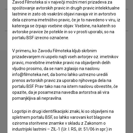
Zavod Filmoteka si v največji možni meri prizadeva za
spoštovanje avtorskih pravic in drugih pravic intelektualne
lastnine in zato ob vsakršni objavi navaja vir in avtorstvo
Razširjeni podatki
dela oziroma imetništvo pravic, če je to navedeno v viru, iz
katerega se črpajo vsebine objav. Vsebine, na katerih so
avtorske pravice že potekle in so v prosti uporabi, so na
portalu BSF izrecno označene.
V primeru, ko Zavodu Filmoteka kljub skrbnim
prizadevanjem ni uspelo najti vseh avtorjev oz. imetnikov
pravic, morebitne imetnike pravic na objavljenih delih
vljudno prosimo, da se nam zglasijo na naslovu
Stik z uredništvom
info@filmoteka.net, da bomo lahko ustrezno uredili
prenos avtorskih pravic za uporabo njihovega dela na
Spoštovani, s pomočjo spodnjega obrazca lahko stopite v
portalu BSF. Prav tako nas na istem naslovu obvestite, če
stik z uredništvom Baze slovenskih filmov. Veseli bomo vaših
opazite, da je posamezna navedba avtorstva ali vira
odzivov.
pomanjkljiva ali nepravilna.
imam vprašanje
Logotipi in drugi identifikacijski znaki, ki so objavljeni na
spletnem portalu BSF, so lahko varovani kot blagovne
prijavljam napako
oziroma storitvene znamke v skladu z Zakonom o
želim dodati podatke
industrijski lastnini – ZIL-1 (Ur. l. RS, št. 51/06 in spr.) in