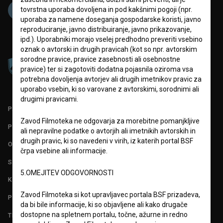
tovrstna uporaba dovoljena in pod kakšnimi pogoji (npr.
uporaba za namene doseganja gospodarske koristi, javno
reproduciranje, javno distribuiranje, javno prikazovanje,
ipd.). Uporabniki morajo vselej predhodno preveriti vsebino
oznak o avtorski in drugih pravicah (kot so npr. avtorskim
sorodne pravice, pravice zasebnosti ali osebnostne
pravice) ter si zagotoviti dodatna pojasnila oziroma vsa
potrebna dovoljenja avtorjev ali drugih imetnikov pravic za
uporabo vsebin, ki so varovane z avtorskimi, sorodnimi ali
drugimi pravicami.
PARTNERJI
Zavod Filmoteka ne odgovarja za morebitne pomanjkljive
POGOJI UPORABE
ali nepravilne podatke o avtorjih ali imetnikih avtorskih in
drugih pravic, ki so navedeni v virih, iz katerih portal BSF
O PROJEKTU
črpa vsebine ali informacije.
STATISTIKA
5.OMEJITEV ODGOVORNOSTI
KONTAKT
Zavod Filmoteka si kot upravljavec portala BSF prizadeva,
POGOSTA VPRAŠANJA
da bi bile informacije, ki so objavljene ali kako drugače
dostopne na spletnem portalu, točne, ažurne in redno
TEST FUNKCIONALNOSTI