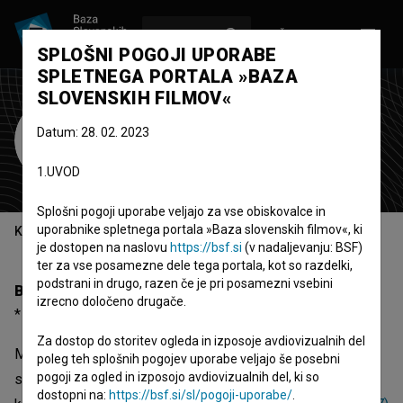
VPIŠI SE
EN
SPLOŠNI POGOJI UPORABE
SPLETNEGA PORTALA »BAZA
SLOVENSKIH FILMOV«
Miha Ferkov
Datum: 28. 02. 2023
scenograf
kostumograf
1.UVOD
Splošni pogoji uporabe veljajo za vse obiskovalce in
uporabnike spletnega portala »Baza slovenskih filmov«, ki
Kazalo
je dostopen na naslovu
https://bsf.si
(v nadaljevanju: BSF)
ter za vse posamezne dele tega portala, kot so razdelki,
podstrani in drugo, razen če je pri posamezni vsebini
Biografija
izrecno določeno drugače.
* 04.04.1976, Ljubljana, Slovenija
Za dostop do storitev ogleda in izposoje avdiovizualnih del
Miha Ferkov, rojen 04.04.1976 (Ljubljana, Slovenija), je
poleg teh splošnih pogojev uporabe veljajo še posebni
pogoji za ogled in izposojo avdiovizualnih del, ki so
scenograf in kostumograf. Najodmevnejši projekti, pri
dostopni na:
https://bsf.si/sl/pogoji-uporabe/
.