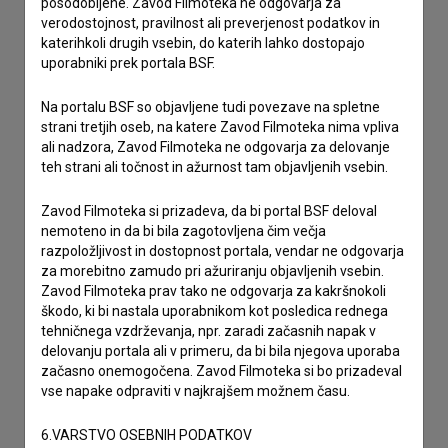
posodobljene. Zavod Filmoteka ne odgovarja za
verodostojnost, pravilnost ali preverjenost podatkov in
imam vprašanje
katerihkoli drugih vsebin, do katerih lahko dostopajo
prijavljam napako
uporabniki prek portala BSF.
želim dodati podatke
Na portalu BSF so objavljene tudi povezave na spletne
drugo
strani tretjih oseb, na katere Zavod Filmoteka nima vpliva
ali nadzora, Zavod Filmoteka ne odgovarja za delovanje
teh strani ali točnost in ažurnost tam objavljenih vsebin.
Zavod Filmoteka si prizadeva, da bi portal BSF deloval
nemoteno in da bi bila zagotovljena čim večja
razpoložljivost in dostopnost portala, vendar ne odgovarja
za morebitno zamudo pri ažuriranju objavljenih vsebin.
Zavod Filmoteka prav tako ne odgovarja za kakršnokoli
škodo, ki bi nastala uporabnikom kot posledica rednega
tehničnega vzdrževanja, npr. zaradi začasnih napak v
delovanju portala ali v primeru, da bi bila njegova uporaba
začasno onemogočena. Zavod Filmoteka si bo prizadeval
vse napake odpraviti v najkrajšem možnem času.
6.VARSTVO OSEBNIH PODATKOV