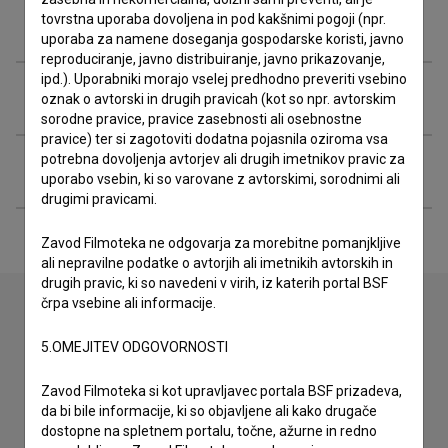
tovrstna uporaba dovoljena in pod kakšnimi pogoji (npr.
Glasba
uporaba za namene doseganja gospodarske koristi, javno
reproduciranje, javno distribuiranje, javno prikazovanje,
ipd.). Uporabniki morajo vselej predhodno preveriti vsebino
Razširjeni podatki
oznak o avtorski in drugih pravicah (kot so npr. avtorskim
sorodne pravice, pravice zasebnosti ali osebnostne
pravice) ter si zagotoviti dodatna pojasnila oziroma vsa
potrebna dovoljenja avtorjev ali drugih imetnikov pravic za
Financiranje
uporabo vsebin, ki so varovane z avtorskimi, sorodnimi ali
drugimi pravicami.
Zavod Filmoteka ne odgovarja za morebitne pomanjkljive
ali nepravilne podatke o avtorjih ali imetnikih avtorskih in
drugih pravic, ki so navedeni v virih, iz katerih portal BSF
črpa vsebine ali informacije.
Stik z uredništvom
5.OMEJITEV ODGOVORNOSTI
Spoštovani, s pomočjo spodnjega obrazca lahko stopite v
Zavod Filmoteka si kot upravljavec portala BSF prizadeva,
stik z uredništvom Baze slovenskih filmov. Veseli bomo vaših
da bi bile informacije, ki so objavljene ali kako drugače
odzivov.
dostopne na spletnem portalu, točne, ažurne in redno