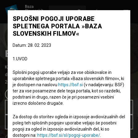
VPIŠI SE
EN
SPLOŠNI POGOJI UPORABE
SPLETNEGA PORTALA »BAZA
SLOVENSKIH FILMOV«
Datum: 28. 02. 2023
Biba
1.UVOD
Kratki igrani film
24' 30''
Splošni pogoji uporabe veljajo za vse obiskovalce in
drama, komedija
uporabnike spletnega portala »Baza slovenskih filmov«, ki
2018
Slovenija
je dostopen na naslovu
https://bsf.si
(v nadaljevanju: BSF)
ter za vse posamezne dele tega portala, kot so razdelki,
podstrani in drugo, razen če je pri posamezni vsebini
izrecno določeno drugače.
Kupi ogled 1.99 EUR
Za dostop do storitev ogleda in izposoje avdiovizualnih del
Brezplačno za člane knjižnic
poleg teh splošnih pogojev uporabe veljajo še posebni
pogoji za ogled in izposojo avdiovizualnih del, ki so
dostopni na:
https://bsf.si/sl/pogoji-uporabe/
.