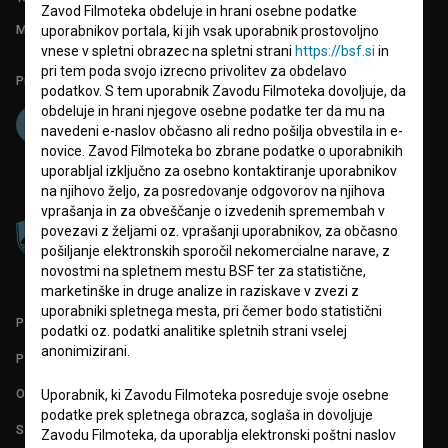
Zavod Filmoteka obdeluje in hrani osebne podatke
Mednarodna številka ISSN 2670-787X
uporabnikov portala, ki jih vsak uporabnik prostovoljno
vnese v spletni obrazec na spletni strani
https://bsf.si
in
pri tem poda svojo izrecno privolitev za obdelavo
Projekt sofinancira:
podatkov. S tem uporabnik Zavodu Filmoteka dovoljuje, da
obdeluje in hrani njegove osebne podatke ter da mu na
navedeni e-naslov občasno ali redno pošilja obvestila in e-
novice. Zavod Filmoteka bo zbrane podatke o uporabnikih
uporabljal izključno za osebno kontaktiranje uporabnikov
na njihovo željo, za posredovanje odgovorov na njihova
vprašanja in za obveščanje o izvedenih spremembah v
povezavi z željami oz. vprašanji uporabnikov, za občasno
pošiljanje elektronskih sporočil nekomercialne narave, z
novostmi na spletnem mestu BSF ter za statistične,
marketinške in druge analize in raziskave v zvezi z
uporabniki spletnega mesta, pri čemer bodo statistični
PARTNERJI
podatki oz. podatki analitike spletnih strani vselej
anonimizirani.
POGOJI UPORABE
O PROJEKTU
Uporabnik, ki Zavodu Filmoteka posreduje svoje osebne
podatke prek spletnega obrazca, soglaša in dovoljuje
STATISTIKA
Zavodu Filmoteka, da uporablja elektronski poštni naslov