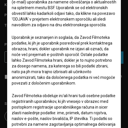
(e-mail) uporabnika za namene obveščanja o aktualnostih
KONTAKT
na spletnem mestu BSF. Uporabnik se od elektronskih
obvestil lahko kadarkoli odjavi tako, da klikne na povezavo
POGOSTA VPRAŠANJA
‘ODJAVA’ v prejetem elektronskem sporočilu ali sledi
navodilom za odjavo na dnu elektronskega sporočila.
TEST FUNKCIONALNOSTI
Uporabnik je seznanjen in soglaša, da Zavod Filmoteka
podatke, ki jih je uporabnik posredoval prek kontaktnega
PRIJAVITE SE NA BSF NOVIČNIK:
obrazca, hrani, dokler uporabnik ne izjavi ali označi, da
noče več prejemati e-poštnih sporočil. Ostale podatke
PRIJAVA
lahko Zavod Filmoteka hrani, dokler je to nujno potrebno
za dosego namena, za katerega so bili podatki zbrani,
nato pa jih mora trajno izbrisati ali učinkovito
Sprejemam
splošne pogoje
in dajem
soglasje
za zbiranje, hrambo in
anonimizirati, tako da določenega podatka ni več mogoče
obdelavo osebnih podatkov.
povezati z določenim uporabnikom.
Zavod Filmoteka obdeluje in/ali hrani tudi osebne podatke
registriranih uporabnikov, ki jih vnesejo v obrazec med
Sledite nam na:
postopkom registracije uporabniškega računa in sicer
zlasti naslednje podatke: ime, priimek, datum rojstva,
naslov e-pošte, naslov bivališča, IP številka. Ti podatki so
potrebni za namene zagotavljanja optimalnega delovanja