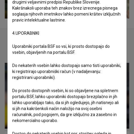
drugimi veljavnimi predpisi Republike Slovenije.
Kakršnakoli uporaba teh znakov brez izrecnega pisnega
soglasja njihovih imetnikov lahko pomeni kršitev izključnih
pravic intelektualne lastnine.
4.UPORABNIKI
Uporabniki portala BSF so vsi, ki prosto dostopajo do
Oglejte si
vsebin, objavljenih na portalu BSF.
Do nekaterih vsebin lahko dostopajo samo tisti uporabniki,
ki registrirajo uporabniški račun (v nadaljevanju:
registrirani uporabniki).
Do prosto dostopnih vsebin, ki so objavljene na spletnem
portalu BSF, lahko uporabniki dostopajo brezplačno in jih
lahko uporabljajo tako, da si jih ogledujejo, jih natisnejo ali
si jih na kakršenkoli način naložijo na svoj osebni
računalnik, pod pogojem, da gre izključno za zasebno in
nekomercialno uporabo.
Dostop do nekaterih vsebin kot npr. storitev ogleda in