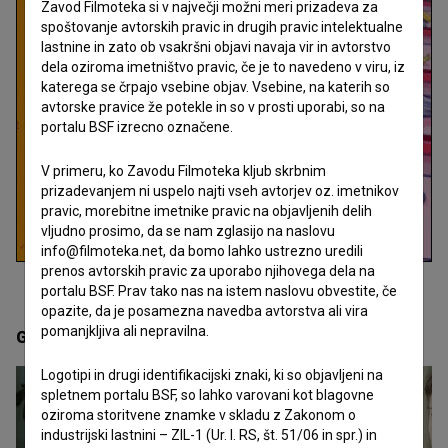
Zavod Filmoteka si v največji možni meri prizadeva za
spoštovanje avtorskih pravic in drugih pravic intelektualne
lastnine in zato ob vsakršni objavi navaja vir in avtorstvo
dela oziroma imetništvo pravic, če je to navedeno v viru, iz
katerega se črpajo vsebine objav. Vsebine, na katerih so
avtorske pravice že potekle in so v prosti uporabi, so na
portalu BSF izrecno označene.
V primeru, ko Zavodu Filmoteka kljub skrbnim
prizadevanjem ni uspelo najti vseh avtorjev oz. imetnikov
pravic, morebitne imetnike pravic na objavljenih delih
vljudno prosimo, da se nam zglasijo na naslovu
info@filmoteka.net, da bomo lahko ustrezno uredili
prenos avtorskih pravic za uporabo njihovega dela na
portalu BSF. Prav tako nas na istem naslovu obvestite, če
opazite, da je posamezna navedba avtorstva ali vira
pomanjkljiva ali nepravilna.
Galerija
(10)
Logotipi in drugi identifikacijski znaki, ki so objavljeni na
spletnem portalu BSF, so lahko varovani kot blagovne
oziroma storitvene znamke v skladu z Zakonom o
industrijski lastnini – ZIL-1 (Ur. l. RS, št. 51/06 in spr.) in