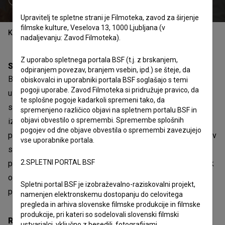
Upravitelj te spletne strani je Filmoteka, zavod za širjenje
filmske kulture, Veselova 13, 1000 Ljubljana (v
Kazalo
nadaljevanju: Zavod Filmoteka).
Z uporabo spletnega portala BSF (t.j. z brskanjem,
Sinopsis
odpiranjem povezav, branjem vsebin, ipd.) se šteje, da
Biba je dobrosrčna frizerka in rešuje težave vseh, ki se
obiskovalci in uporabniki portala BSF soglašajo s temi
pogoji uporabe. Zavod Filmoteka si pridružuje pravico, da
usedejo na njen terapevtski frizerski stol. Že dolgo je
te splošne pogoje kadarkoli spremeni tako, da
samska in naenkrat je soočena z lastnim problemom:
spremenjeno različico objavi na spletnem portalu BSF in
objavi obvestilo o spremembi. Spremembe splošnih
izpolniti mora mamino željo, da na rojstnodnevno zabavo
pogojev od dne objave obvestila o spremembi zavezujejo
pride s spremljevalcem. Bibin sodelavec Fredi tako začne v
vse uporabnike portala.
salon pošiljati potencialne snubce in salon se spremeni v
2.SPLETNI PORTAL BSF
prostor za zmenke z bizarno smešnimi zapleti. Biba odmik
od kaotičnosti salona išče v svojem skritem kotičku ob
Spletni portal BSF je izobraževalno-raziskovalni projekt,
pripravi čaja in čaka, da v njeno življenje vstopi še nekdo.
namenjen elektronskemu dostopanju do celovitega
pregleda in arhiva slovenske filmske produkcije in filmske
produkcije, pri kateri so sodelovali slovenski filmski
Režija
ustvarjalci, vključno z besedili, fotografijami,