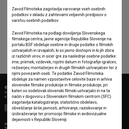
Zavod Filmoteka zagotavlja varovanje vseh osebnih
podatkov v skladu z zahtevami veljavnih predpisov o
varstvu osebnih podatkov.
Sprejemam
splošne pogoje
in dajem
soglasje
za
Zavod Filmoteka na podlagi dovoljenja Slovenskega
zbiranje, hrambo in obdelavo osebnih podatkov.
filmskega centra, javne agencije Republike Slovenije na
portalu BSF obdeluje osebne in druge podatke o filmskih
ustvarjalcih in izvajalcih, ki so javno dostopni in ki jih zbira
iz različnih virov, in sicer gre za naslednje osebne podatke:
ime, priimek, vzdevek, rojstni datum in fotografije igralcev,
režiserjev, montažerjev in drugih filmskih ustvarjalcev ter z
njimi povezanih oseb. Te podatke Zavod Filmoteka
obdeluje za namen vzpostavitve celovite baze in arhiva
slovenske filmske produkcije in filmske produkcije, pri
© 2018-2026, Filmoteka,
kateri so sodelovali slovenski filmski ustvarjalci in na ta
zavod za širjenje filmske kulture
način v dogovoru s Slovenskim filmskim centrom (SFC)
v7.151.0
zagotavlja katalogiziranje, statistično obdelavo,
obveščanje širše javnosti, arhiviranje, raziskovanje in
izobraževanje ter promocijo filmske in avdiovizualne
dejavnosti v Republiki Sloveniji.
info@filmoteka.si
Tehnična pomoč: podpora@bsf.si