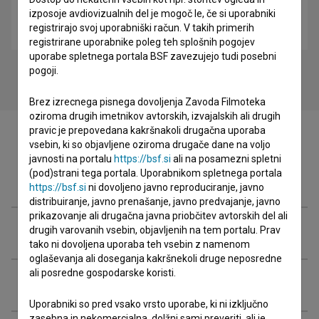
izposoje avdiovizualnih del je mogoč le, če si uporabniki
Govorilne ure (2018)
registrirajo svoj uporabniški račun. V takih primerih
komedija
registrirane uporabnike poleg teh splošnih pogojev
uporabe spletnega portala BSF zavezujejo tudi posebni
pogoji.
Brez izrecnega pisnega dovoljenja Zavoda Filmoteka
oziroma drugih imetnikov avtorskih, izvajalskih ali drugih
pravic je prepovedana kakršnakoli drugačna uporaba
vsebin, ki so objavljene oziroma drugače dane na voljo
javnosti na portalu
https://bsf.si
ali na posamezni spletni
(pod)strani tega portala. Uporabnikom spletnega portala
Zasedba
https://bsf.si
ni dovoljeno javno reproduciranje, javno
distribuiranje, javno prenašanje, javno predvajanje, javno
prikazovanje ali drugačna javna priobčitev avtorskih del ali
Ekipa
drugih varovanih vsebin, objavljenih na tem portalu. Prav
tako ni dovoljena uporaba teh vsebin z namenom
oglaševanja ali doseganja kakršnekoli druge neposredne
ali posredne gospodarske koristi.
Organizacije
Uporabniki so pred vsako vrsto uporabe, ki ni izključno
zasebna in nekomercialna, dolžni sami preveriti, ali je