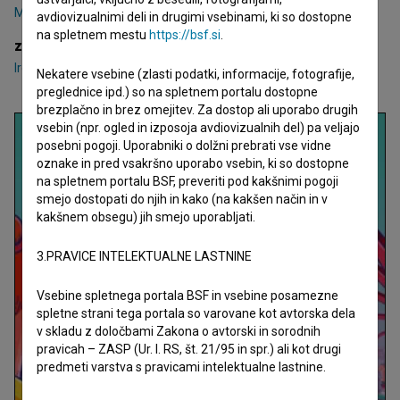
Maja Prettner
avdiovizualnimi deli in drugimi vsebinami, ki so dostopne
na spletnem mestu
https://bsf.si
.
zasedba
Irena Kovačević
,
Romeo Grebenšek
,
Rok Kravanja
Nekatere vsebine (zlasti podatki, informacije, fotografije,
preglednice ipd.) so na spletnem portalu dostopne
brezplačno in brez omejitev. Za dostop ali uporabo drugih
vsebin (npr. ogled in izposoja avdiovizualnih del) pa veljajo
posebni pogoji. Uporabniki o dolžni prebrati vse vidne
oznake in pred vsakršno uporabo vsebin, ki so dostopne
na spletnem portalu BSF, preveriti pod kakšnimi pogoji
smejo dostopati do njih in kako (na kakšen način in v
kakšnem obsegu) jih smejo uporabljati.
3.PRAVICE INTELEKTUALNE LASTNINE
Vsebine spletnega portala BSF in vsebine posamezne
spletne strani tega portala so varovane kot avtorska dela
v skladu z določbami Zakona o avtorski in sorodnih
pravicah – ZASP (Ur. l. RS, št. 21/95 in spr.) ali kot drugi
predmeti varstva s pravicami intelektualne lastnine.