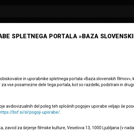
ABE SPLETNEGA PORTALA »BAZA SLOVENSKI
 obiskovalce in uporabnike spletnega portala »Baza slovenskih filmov«, 
r za vse posamezne dele tega portala, kot so razdelki, podstrani in drug
oje avdiovizualnih del poleg teh splošnih pogojev uporabe veljajo še pos
https://bsf.si/sl/pogoji-uporabe/
.
eka, zavod za širjenje filmske kulture, Veselova 13, 1000 Ljubljana (v nad