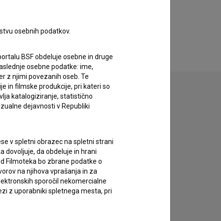
rstvu osebnih podatkov.
portalu BSF obdeluje osebne in druge
za naslednje osebne podatke: ime,
ter z njimi povezanih oseb. Te
in filmske produkcije, pri kateri so
ja katalogiziranje, statistično
izualne dejavnosti v Republiki
zivov.
e v spletni obrazec na spletni strani
 dovoljuje, da obdeluje in hrani
vod Filmoteka bo zbrane podatke o
vorov na njihova vprašanja in za
lektronskih sporočil nekomercialne
zi z uporabniki spletnega mesta, pri