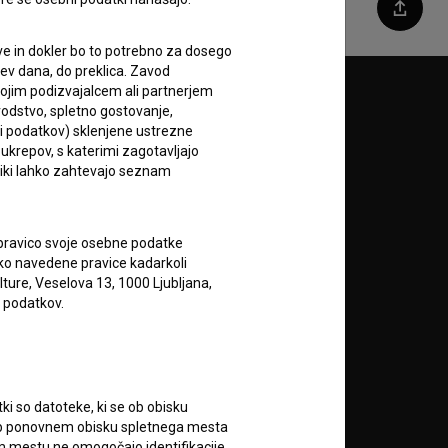
Deli
e in dokler bo to potrebno za dosego
itev dana, do preklica. Zavod
vojim podizvajalcem ali partnerjem
Sledite nam na:
vodstvo, spletno gostovanje,
lci podatkov) sklenjene ustrezne
A
 ukrepov, s katerimi zagotavljajo
niki lahko zahtevajo seznam
 pravico svoje osebne podatke
ahko navedene pravice kadarkoli
lture, Veselova 13, 1000 Ljubljana,
 podatkov.
RSS novice
RSS dogodki
tki so datoteke, ki se ob obisku
 Ob ponovnem obisku spletnega mesta
nem mestu ne omogočajo identifikacije