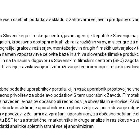
e vseh osebnih podatkov v skladu z zahtevami veljavnih predpisov o va
a Slovenskega filmskega centra, javne agencije Republike Slovenije na 
alcih, ki so javno dostopni in ki jih zbira iz različnih virov, in sicer gre 
ografije igralcev, režiserjev, montažerjev in drugih filmskih ustvarjalcev 
amen vzpostavitve celovite baze in arhiva slovenske filmske produkcije 
ci in na ta način v dogovoru s Slovenskim filmskim centrom (SFC) zagotavl
rhiviranje, raziskovanje in izobraževanje ter promocijo filmske in avdiov
pite v stik z uredništvom Baze slovenskih filmov. Veseli bomo vaših od
bne podatke uporabnikov portala, ki jih vsak uporabnik prostovoljno vnes
recno privolitev za obdelavo podatkov. S tem uporabnik Zavodu Filmoteka
navedeni e-naslov občasno ali redno pošilja obvestila in e-novice. Za
osebno kontaktiranje uporabnikov na njihovo željo, za posredovanje odgo
povezavi z željami oz. vprašanji uporabnikov, za občasno pošiljanje e
 BSF ter za statistične, marketinške in druge analize in raziskave v zve
atki analitike spletnih strani vselej anonimizirani.