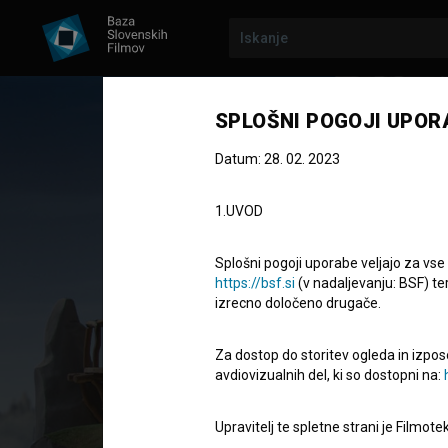
Prejšnja epizoda
SPLOŠNI POGOJI UPOR
Datum: 28. 02. 2023
1.UVOD
Splošni pogoji uporabe veljajo za vse
https://bsf.si
(v nadaljevanju: BSF) te
izrecno določeno drugače.
KOYAA
1. SEZONA
|
2. EPIZODA
Koyaa: Roža
Za dostop do storitev ogleda in izpos
avdiovizualnih del, ki so dostopni na:
Animirana TV epizoda
3' 35''
Upravitelj te spletne strani je Filmot
otroški