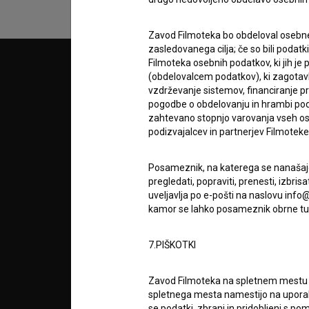
Zavod Filmoteka bo obdeloval osebne
zasledovanega cilja; če so bili podatk
Filmoteka osebnih podatkov, ki jih j
© 2018-2026, Filmoteka,
PARTN
(obdelovalcem podatkov), ki zagotavl
zavod za širjenje filmske kulture
vzdrževanje sistemov, financiranje pro
v7.151.0
pogodbe o obdelovanju in hrambi podat
zahtevano stopnjo varovanja vseh ose
POGOJ
podizvajalcev in partnerjev Filmoteke v
info@filmoteka.si
O PRO
Posameznik, na katerega se nanašajo 
Tehnična pomoč: podpora@bsf.si
pregledati, popraviti, prenesti, izbr
Mednarodna številka ISSN 2670-787X
uveljavlja po e-pošti na naslovu info@
kamor se lahko posameznik obrne tud
STATIS
Projekt sofinancira:
7.PIŠKOTKI
KONTA
Zavod Filmoteka na spletnem mest
spletnega mesta namestijo na upora
se podatki, zbrani in pridobljeni s p