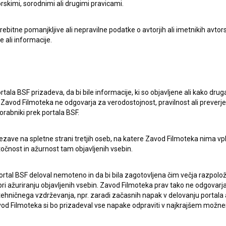
rskimi, sorodnimi ali drugimi pravicami.
itne pomanjkljive ali nepravilne podatke o avtorjih ali imetnikih avtorsk
e ali informacije.
rtala BSF prizadeva, da bi bile informacije, ki so objavljene ali kako dr
Zavod Filmoteka ne odgovarja za verodostojnost, pravilnost ali preverje
orabniki prek portala BSF.
ezave na spletne strani tretjih oseb, na katere Zavod Filmoteka nima vp
točnost in ažurnost tam objavljenih vsebin.
ortal BSF deloval nemoteno in da bi bila zagotovljena čim večja razpolož
 ažuriranju objavljenih vsebin. Zavod Filmoteka prav tako ne odgovarja 
hničnega vzdrževanja, npr. zaradi začasnih napak v delovanju portala ali
 Filmoteka si bo prizadeval vse napake odpraviti v najkrajšem možn