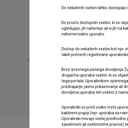
Do nekaterih vsebin lahko dostopajo sa
Do prosto dostopnih vsebin, ki so obja
ogledujejo, jih natisnejo ali si jih na
nekomercialno uporabo.
Dostop do nekaterih vsebin kot npr. st
takih primerih registrirane uporabni
Brez izrecnega pisnega dovoljenja Za
drugačna uporaba vsebin, ki so objav
tega portala. Uporabnikom spletnega
Koyaa: Lajf je čist odbit (2011)
predvajanje, javno prikazovanje ali dr
otroški
dovoljena uporaba teh vsebin z name
Uporabniki so pred vsako vrsto uporabe
kakšnimi pogoji (npr. uporaba za name
Uporabniki morajo vselej predhodno pr
zasebnosti ali osebnostne pravice) te