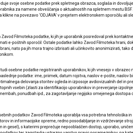
duje svoje osebne podatke prek spletnega obrazca, soglaša in dovoljuj
uporabnika za namene obveščanja o aktualnostih na spletnem mestu BSF.
 da klikne na povezavo ‘ODJAVA’ v prejetem elektronskem sporočilu ali s
a Zavod Filmoteka podatke, ki jih je uporabnik posredoval prek kontaktn
jemati e-poštnih sporočil. Ostale podatke lahko Zavod Filmoteka hrani, d
rani, nato pa jih mora trajno izbrisati ali učinkovito anonimizirati, tak
bnikom.
 tudi osebne podatke registriranih uporabnikov, ki jih vnesejo v obraze
aslednje podatke: ime, priimek, datum rojstva, naslov e-pošte, naslov biva
imalnega delovanja storitev ogleda in izposoje avdiovizualnih del in p
pnih vsebin (zlasti za identifikacijo uporabnikov in preverjanje izpolnje
lasje
za zbiranje, hrambo in obdelavo osebnih
remembah, ponudbah ipd., za zagotavljanje regijsko omejenega dostopa
sebnih podatkov Zavod Filmoteka uporablja vsa potrebna tehnološka in o
torov in informacijske opreme, redno posodabljanje in vzdrževanje str
in gesel), s katerimi preprečuje nepooblaščen dostop, uporabo, uničen
podatkov ter zagotavlja ustrezno varstvo pravic posameznikov, na kate