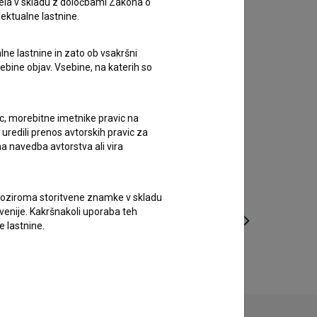
ela v skladu z določbami Zakona o
lektualne lastnine.
lne lastnine in zato ob vsakršni
sebine objav. Vsebine, na katerih so
ic, morebitne imetnike pravic na
uredili prenos avtorskih pravic za
a navedba avtorstva ali vira
vne oziroma storitvene znamke v skladu
lovenije. Kakršnakoli uporaba teh
e lastnine.