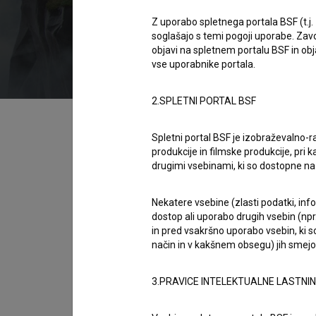
2013
Slovenija
Z uporabo spletnega portala BSF (t.j.
soglašajo s temi pogoji uporabe. Zavo
objavi na spletnem portalu BSF in o
vse uporabnike portala.
2.SPLETNI PORTAL BSF
Kazalo
Spletni portal BSF je izobraževalno-
produkcije in filmske produkcije, pri ka
Sinopsis
drugimi vsebinami, ki so dostopne 
Koyaa želi lepo sončno jutro izkoristiti za vr
noče rasti, nato pod vplivom glasbe zraste v
Nekatere vsebine (zlasti podatki, inf
dostop ali uporabo drugih vsebin (npr.
Krokarjevo pomočjo obvlada podivjano rožo.
in pred vsakršno uporabo vsebin, ki s
način in v kakšnem obsegu) jih smejo 
Avtor serije
Kolja Saksida
3.PRAVICE INTELEKTUALNE LASTNI
Režija