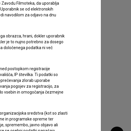
e Zavodu Filmoteka, da uporablja
 Uporabnik se od elektronskih
ledi navodilom za odjavo na dnu
ega obrazca, hrani, dokler uporabnik
okler je to nujno potrebno za dosego
o da določenega podatka ni več
c med postopkom registracije
lišča, IP številka. Ti podatki so
reprečevanja zlorab uporabe
vanja pogojev za registracijo, za
 do vsebin in omogočanja čezmejne
rganizacijska sredstva (kot so zlasti
ojne in programske opreme ter
je, spremembo, javno objavo ali
re se osebni podatki nanašajo.