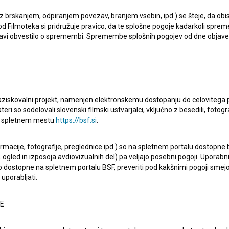
 z brskanjem, odpiranjem povezav, branjem vsebin, ipd.) se šteje, da obis
d Filmoteka si pridružuje pravico, da te splošne pogoje kadarkoli sprem
Kupi ogl
bjavi obvestilo o spremembi. Spremembe splošnih pogojev od dne objav
raziskovalni projekt, namenjen elektronskemu dostopanju do celovitega 
teri so sodelovali slovenski filmski ustvarjalci, vključno z besedili, fotogr
na spletnem mestu
https://bsf.si
.
tnarjenje, vendar mu ne gre po načrtih. Posajena roža najprej
 mesojedno pošast, ki ga poskuša pojesti. Koyaa s
ormacije, fotografije, preglednice ipd.) so na spletnem portalu dostopne
 ogled in izposoja avdiovizualnih del) pa veljajo posebni pogoji. Uporabn
o dostopne na spletnem portalu BSF, preveriti pod kakšnimi pogoji smejo
uporabljati.
NE