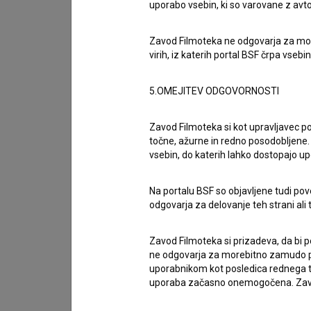
uporabo vsebin, ki so varovane z avto
Zasedba
Zavod Filmoteka ne odgovarja za moreb
virih, iz katerih portal BSF črpa vsebin
Ekipa
5.OMEJITEV ODGOVORNOSTI
Zavod Filmoteka si kot upravljavec po
Organizacije
točne, ažurne in redno posodobljene. 
vsebin, do katerih lahko dostopajo up
Nagrade in nominacije
Na portalu BSF so objavljene tudi pov
odgovarja za delovanje teh strani ali 
Projekcije
Zavod Filmoteka si prizadeva, da bi p
ne odgovarja za morebitno zamudo pri
uporabnikom kot posledica rednega te
uporaba začasno onemogočena. Zavod
Razširjeni podatki