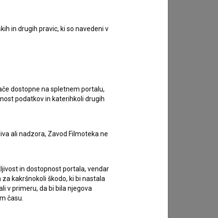
ih in drugih pravic, ki so navedeni v
ugače dostopne na spletnem portalu,
nost podatkov in katerihkoli drugih
liva ali nadzora, Zavod Filmoteka ne
ljivost in dostopnost portala, vendar
za kakršnokoli škodo, ki bi nastala
 v primeru, da bi bila njegova
em času.