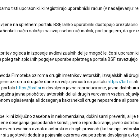
mo tisti uporabniki, ki registrirajo uporabniški račun (v nadaljevanju: reg
Oglejte si
vljene na spletnem portalu BSF, lahko uporabniki dostopajo brezplačno in 
 kakršenkoli način naložijo na svoj osebni računalnik, pod pogojem, da gre 
oritev ogleda in izposoje avdiovizualnih del je mogoč le, če si uporabniki 
ke poleg teh splošnih pogojev uporabe spletnega portala BSF zavezujejo 
voda Filmoteka oziroma drugih imetnikov avtorskih, izvajalskih ali drug
ljene oziroma drugače dane na voljo javnosti na portalu
https://bsf.si
ali
 portala
https://bsf.si
ni dovoljeno javno reproduciranje, javno distribuir
Krtek Vrtek na travniku (2017)
ugačna javna priobčitev avtorskih del ali drugih varovanih vsebin, objavlj
otroški
nom oglaševanja ali doseganja kakršnekoli druge neposredne ali posre
, ki ni izključno zasebna in nekomercialna, dolžni sami preveriti, ali je
ne doseganja gospodarske koristi, javno reproduciranje, javno distribuir
everiti vsebino oznak o avtorski in drugih pravicah (kot so npr. avtorsk
r si zagotoviti dodatna pojasnila oziroma vsa potrebna dovoljenja avtorj