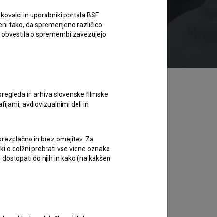
kovalci in uporabniki portala BSF
eni tako, da spremenjeno različico
ed 1.99 EUR
Brezplačno za člane knjižnic
e obvestila o spremembi zavezujejo
pregleda in arhiva slovenske filmske
afijami, avdiovizualnimi deli in
 brezplačno in brez omejitev. Za
iki o dolžni prebrati vse vidne oznake
 dostopati do njih in kako (na kakšen