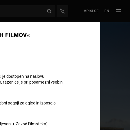
VPIŠI SE
EN
Naslednja epizoda
H FILMOV«
ki je dostopen na naslovu
o, razen če je pri posamezni vsebini
ebni pogoji za ogled in izposojo
aljevanju: Zavod Filmoteka).