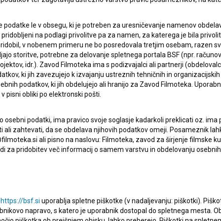
 podatke le v obsegu, ki je potreben za uresničevanje namenov obdelav
i pridobljeni na podlagi privolitve pa za namen, za katerega je bila privol
e pridobil, v nobenem primeru ne bo posredovala tretjim osebam, razen s
ERJI
PRIJAVITE SE NA BSF NOVIČNIK:
jajo storitve, potrebne za delovanje spletnega portala BSF (npr. računo
jektov, idr.). Zavod Filmoteka ima s podizvajalci ali partnerji (obdelova
PRIJAV
kov, ki jih zavezujejo k izvajanju ustreznih tehničnih in organizacijskih
bnih podatkov, ki jih obdelujejo ali hranijo za Zavod Filmoteka. Uporab
I UPORABE
 pisni obliki po elektronski pošti.
Sprejemam
splošne pogoje
in dajem
soglasje
za
zbiranje, hrambo in obdelavo osebnih podatkov.
JEKTU
osebni podatki, ima pravico svoje soglasje kadarkoli preklicati oz. ima
isati ali zahtevati, da se obdelava njihovih podatkov omeji. Posameznik l
filmoteka.si ali pisno na naslovu: Filmoteka, zavod za širjenje filmske ku
i za pridobitev več informacij o samem varstvu in obdelovanju osebnih
TIKA
KT
u
https://bsf.si
uporablja spletne piškotke (v nadaljevanju: piškotki). Piško
bnikovo napravo, s katero je uporabnik dostopal do spletnega mesta.
omočjo piškotka ob prejšnjem obisku, lahko preberejo. Piškotki na splet