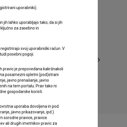
istrirani uporabniki).
jih lahko uporabljajo tako, da si jih
izključno za zasebno in
registrirajo svoj uporabniški račun. V
tudi posebni pogoji.
ih pravic je prepovedana kakršnakoli
 na posamezni spletni (pod)strani
anje, javno prenašanje, javno
Tako zraste ...: Krt (2021)
enih na tem portalu. Prav tako ni
otroški
dne gospodarske koristi.
 tovrstna uporaba dovoljena in pod
anje, javno prikazovanje, ipd.).
im sorodne pravice, pravice
ev ali drugih imetnikov pravic za