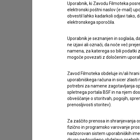
Uporabnik, ki Zavodu Filmoteka posre
elektronski poštni naslov (e-mail) 
obvestil lahko kadarkoli odjavi tako,
elektronskega sporočila.
Uporabnik je seznanjen in soglaša, d
ne izjavi ali označi, da noče več pre
namena, za katerega so bili podatki zb
mogoče povezati z določenim upora
Zavod Filmoteka obdeluje in/ali hrani
uporabniškega računa in sicer zlasti n
potrebni za namene zagotavljanja opt
spletnega portala BSF in na njem dosto
Sprejemam
splošne pogoje
in dajem
sog
obveščanje o storitvah, pogojih, sp
prenosljivosti storitev).
podatkov.
Za zaščito prenosa in shranjevanja o
fizično in programsko varovanje pros
nadzorovan sistem uporabniških imen 
drugo nedovoljeno obdelavo osebnih 