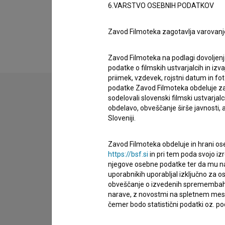
6.VARSTVO OSEBNIH PODATKOV
Financiranje
Zavod Filmoteka zagotavlja varovanj
Zavod Filmoteka na podlagi dovoljenj
podatke o filmskih ustvarjalcih in izvaj
priimek, vzdevek, rojstni datum in fot
podatke Zavod Filmoteka obdeluje za n
sodelovali slovenski filmski ustvarjal
obdelavo, obveščanje širše javnosti, a
Stik z uredništvom
Sloveniji.
Spoštovani, s pomočjo spodnjega obrazca lahko sto
Zavod Filmoteka obdeluje in hrani ose
imam vprašanje
https://bsf.si
in pri tem poda svojo iz
njegove osebne podatke ter da mu na 
prijavljam napako
uporabnikih uporabljal izključno za 
želim dodati podatke
obveščanje o izvedenih spremembah v 
narave, z novostmi na spletnem mestu
drugo
čemer bodo statistični podatki oz. pod