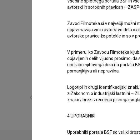
Kolja Saksida
Vsebine spletnega portala BSF in vs
avtorski in sorodnih pravicah – ZASP (U
zasedba
Uroš Smolej
,
Žiga Saksida
Zavod Filmoteka si v največji možni m
objavi navaja vir in avtorstvo dela oz
Nagrade
avtorske pravice že potekle in so v p
1 nagrada
V primeru, ko Zavodu Filmoteka kljub
objavljenih delih vljudno prosimo, da
uporabo njihovega dela na portalu BS
Galerija
(23)
pomanjkljiva ali nepravilna.
Logotipi in drugi identifikacijski zna
z Zakonom o industrijski lastnini – ZIL
znakov brez izrecnega pisnega soglasj
4.UPORABNIKI
Uporabniki portala BSF so vsi, ki pros