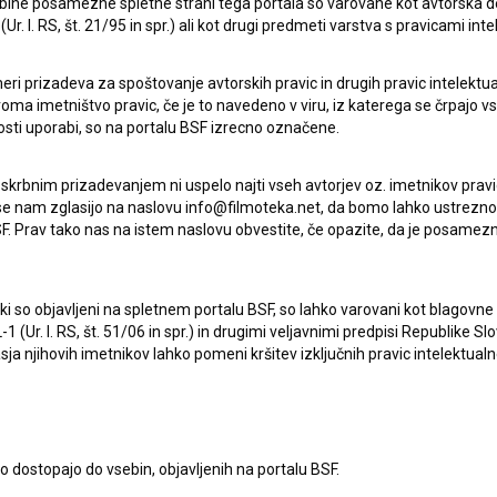
ebine posamezne spletne strani tega portala so varovane kot avtorska d
r. l. RS, št. 21/95 in spr.) ali kot drugi predmeti varstva s pravicami inte
eri prizadeva za spoštovanje avtorskih pravic in drugih pravic intelektua
iroma imetništvo pravic, če je to navedeno v viru, iz katerega se črpajo v
rosti uporabi, so na portalu BSF izrecno označene.
 skrbnim prizadevanjem ni uspelo najti vseh avtorjev oz. imetnikov prav
 se nam zglasijo na naslovu info@filmoteka.net, da bomo lahko ustrezno 
F. Prav tako nas na istem naslovu obvestite, če opazite, da je posamezn
ki, ki so objavljeni na spletnem portalu BSF, so lahko varovani kot blago
-1 (Ur. l. RS, št. 51/06 in spr.) in drugimi veljavnimi predpisi Republike S
a njihovih imetnikov lahko pomeni kršitev izključnih pravic intelektualn
to dostopajo do vsebin, objavljenih na portalu BSF.