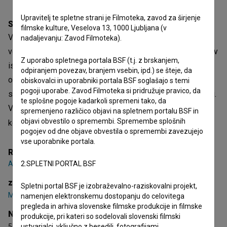
Upravitelj te spletne strani je Filmoteka, zavod za širjenje
Sinopsis
filmske kulture, Veselova 13, 1000 Ljubljana (v
Vojaki kvizlinške Bele garde bežijo pred partizansko
nadaljevanju: Zavod Filmoteka).
vojsko. Partizan Ivan in belogardist Martin, ki sta se rodila v
Z uporabo spletnega portala BSF (t.j. z brskanjem,
isti vasi, poskušata ubiti drug drugega. V nepojasnjenih
odpiranjem povezav, branjem vsebin, ipd.) se šteje, da
okoliščinah oba preživita. Tudi v miru jima je usojeno, da
obiskovalci in uporabniki portala BSF soglašajo s temi
pogoji uporabe. Zavod Filmoteka si pridružuje pravico, da
starost doživita kot soseda in tudi zadnja prebivalca v vasi.
te splošne pogoje kadarkoli spremeni tako, da
V njuni soseščini živi vdova Lenka s sinom Krištofom. Po
spremenjeno različico objavi na spletnem portalu BSF in
objavi obvestilo o spremembi. Spremembe splošnih
koncu vojne, pred sinovim rojstvom, je bil njen
pogojev od dne objave obvestila o spremembi zavezujejo
Odpri besedilo
vse uporabnike portala.
Režija
Andrej Mlakar
2.SPLETNI PORTAL BSF
zasedba
Spletni portal BSF je izobraževalno-raziskovalni projekt,
Milena Zupančič
,
Radko Polič
,
Boris Juh
namenjen elektronskemu dostopanju do celovitega
pregleda in arhiva slovenske filmske produkcije in filmske
Nagrade
produkcije, pri kateri so sodelovali slovenski filmski
5 nagrad
ustvarjalci, vključno z besedili, fotografijami,