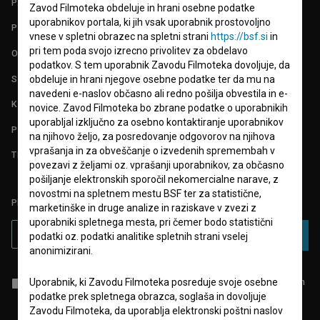
PARTNERJI
Zavod Filmoteka obdeluje in hrani osebne podatke
uporabnikov portala, ki jih vsak uporabnik prostovoljno
POGOJI UPORABE
vnese v spletni obrazec na spletni strani
https://bsf.si
in
pri tem poda svojo izrecno privolitev za obdelavo
O PROJEKTU
podatkov. S tem uporabnik Zavodu Filmoteka dovoljuje, da
STATISTIKA
obdeluje in hrani njegove osebne podatke ter da mu na
navedeni e-naslov občasno ali redno pošilja obvestila in e-
KONTAKT
novice. Zavod Filmoteka bo zbrane podatke o uporabnikih
uporabljal izključno za osebno kontaktiranje uporabnikov
POGOSTA VPRAŠANJA
na njihovo željo, za posredovanje odgovorov na njihova
vprašanja in za obveščanje o izvedenih spremembah v
TEST FUNKCIONALNOSTI
povezavi z željami oz. vprašanji uporabnikov, za občasno
pošiljanje elektronskih sporočil nekomercialne narave, z
novostmi na spletnem mestu BSF ter za statistične,
PRIJAVITE SE NA BSF NOVIČNIK:
marketinške in druge analize in raziskave v zvezi z
uporabniki spletnega mesta, pri čemer bodo statistični
PRIJAVA
podatki oz. podatki analitike spletnih strani vselej
anonimizirani.
Uporabnik, ki Zavodu Filmoteka posreduje svoje osebne
Sprejemam
splošne pogoje
in dajem
soglasje
za zbiranje, hrambo in
obdelavo osebnih podatkov.
podatke prek spletnega obrazca, soglaša in dovoljuje
Zavodu Filmoteka, da uporablja elektronski poštni naslov