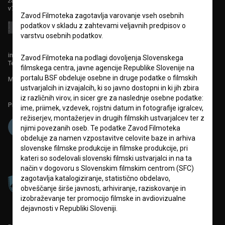
zavod za širjenje filmske kulture
v7.151.0
Zavod Filmoteka zagotavlja varovanje vseh osebnih
podatkov v skladu z zahtevami veljavnih predpisov o
varstvu osebnih podatkov.
info@filmoteka.si
Zavod Filmoteka na podlagi dovoljenja Slovenskega
Tehnična pomoč: podpora@bsf.si
filmskega centra, javne agencije Republike Slovenije na
portalu BSF obdeluje osebne in druge podatke o filmskih
Mednarodna številka ISSN 2670-787X
ustvarjalcih in izvajalcih, ki so javno dostopni in ki jih zbira
iz različnih virov, in sicer gre za naslednje osebne podatke:
Projekt sofinancira:
ime, priimek, vzdevek, rojstni datum in fotografije igralcev,
režiserjev, montažerjev in drugih filmskih ustvarjalcev ter z
njimi povezanih oseb. Te podatke Zavod Filmoteka
obdeluje za namen vzpostavitve celovite baze in arhiva
slovenske filmske produkcije in filmske produkcije, pri
kateri so sodelovali slovenski filmski ustvarjalci in na ta
način v dogovoru s Slovenskim filmskim centrom (SFC)
zagotavlja katalogiziranje, statistično obdelavo,
obveščanje širše javnosti, arhiviranje, raziskovanje in
izobraževanje ter promocijo filmske in avdiovizualne
dejavnosti v Republiki Sloveniji.