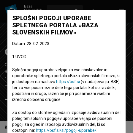
VPIŠI SE
EN
SPLOŠNI POGOJI UPORABE
SPLETNEGA PORTALA »BAZA
SLOVENSKIH FILMOV«
Datum: 28. 02. 2023
Christophoros
1.UVOD
Celovečerni igrani film
100'
Splošni pogoji uporabe veljajo za vse obiskovalce in
drama, zgodovinski
uporabnike spletnega portala »Baza slovenskih filmov«, ki
1985
Jugoslavija (Slovenija)
je dostopen na naslovu
https://bsf.si
(v nadaljevanju: BSF)
ter za vse posamezne dele tega portala, kot so razdelki,
Želim si ogledati ta film
podstrani in drugo, razen če je pri posamezni vsebini
izrecno določeno drugače.
Za dostop do storitev ogleda in izposoje avdiovizualnih del
poleg teh splošnih pogojev uporabe veljajo še posebni
pogoji za ogled in izposojo avdiovizualnih del, ki so
Kazalo
dostopni na:
https://bsf.si/sl/pogoji-uporabe/
.