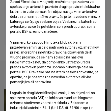
Zavod Filmoteka si v največji možni meri prizadeva za
spoštovanje avtorskih pravic in drugih pravic intelektualne
lastnine in zato ob vsakršni objavi navaja vir in avtorstvo
dela oziroma imetništvo pravic, če je to navedeno v viru, iz
katerega se črpajo vsebine objav. Vsebine, na katerih so
avtorske pravice že potekle in so v prosti uporabi, so na
portalu BSF izrecno označene.
V primeru, ko Zavodu Filmoteka kljub skrbnim
prizadevanjem ni uspelo najti vseh avtorjev oz. imetnikov
pravic, morebitne imetnike pravic na objavljenih delih
vljudno prosimo, da se nam zglasijo na naslovu
info@filmoteka.net, da bomo lahko ustrezno uredili
prenos avtorskih pravic za uporabo njihovega dela na
portalu BSF. Prav tako nas na istem naslovu obvestite, če
opazite, da je posamezna navedba avtorstva ali vira
Oglejte si
pomanjkljiva ali nepravilna.
Logotipi in drugi identifikacijski znaki, ki so objavljeni na
spletnem portalu BSF, so lahko varovani kot blagovne
oziroma storitvene znamke v skladu z Zakonom o
industrijski lastnini – ZIL-1 (Ur. l. RS, št. 51/06 in spr.) in