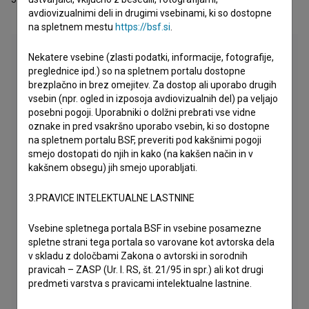
avdiovizualnimi deli in drugimi vsebinami, ki so dostopne
na spletnem mestu
https://bsf.si
.
Nekatere vsebine (zlasti podatki, informacije, fotografije,
preglednice ipd.) so na spletnem portalu dostopne
brezplačno in brez omejitev. Za dostop ali uporabo drugih
vsebin (npr. ogled in izposoja avdiovizualnih del) pa veljajo
posebni pogoji. Uporabniki o dolžni prebrati vse vidne
oznake in pred vsakršno uporabo vsebin, ki so dostopne
na spletnem portalu BSF, preveriti pod kakšnimi pogoji
smejo dostopati do njih in kako (na kakšen način in v
kakšnem obsegu) jih smejo uporabljati.
3.PRAVICE INTELEKTUALNE LASTNINE
Vsebine spletnega portala BSF in vsebine posamezne
spletne strani tega portala so varovane kot avtorska dela
v skladu z določbami Zakona o avtorski in sorodnih
pravicah – ZASP (Ur. l. RS, št. 21/95 in spr.) ali kot drugi
predmeti varstva s pravicami intelektualne lastnine.