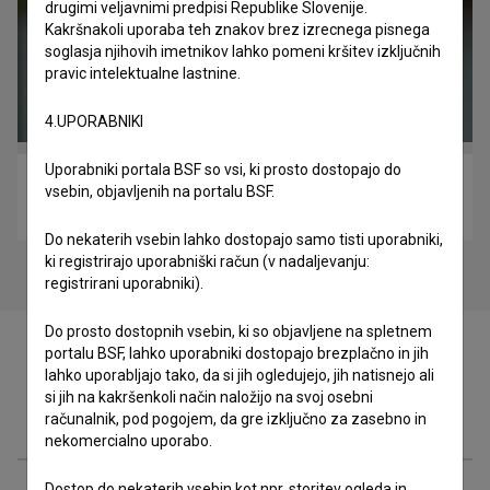
drugimi veljavnimi predpisi Republike Slovenije.
Kakršnakoli uporaba teh znakov brez izrecnega pisnega
soglasja njihovih imetnikov lahko pomeni kršitev izključnih
pravic intelektualne lastnine.
4.UPORABNIKI
Uporabniki portala BSF so vsi, ki prosto dostopajo do
Izbrisana (2018)
vsebin, objavljenih na portalu BSF.
drama
Do nekaterih vsebin lahko dostopajo samo tisti uporabniki,
ki registrirajo uporabniški račun (v nadaljevanju:
registrirani uporabniki).
Do prosto dostopnih vsebin, ki so objavljene na spletnem
portalu BSF, lahko uporabniki dostopajo brezplačno in jih
lahko uporabljajo tako, da si jih ogledujejo, jih natisnejo ali
si jih na kakršenkoli način naložijo na svoj osebni
Zasedba
računalnik, pod pogojem, da gre izključno za zasebno in
nekomercialno uporabo.
Dostop do nekaterih vsebin kot npr. storitev ogleda in