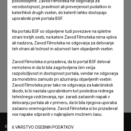
posodobljene. Zavod Filmoteka ne odgovarja za
verodostojnost, pravilnost ali preverjenost podatkov in
katerihkoli drugih vsebin, do katerih lahko dostopajo
uporabniki prek portala BSF.
Na portalu BSF so objavljene tudi povezave na spletne
strani tretjih oseb, na katere Zavod Filmoteka nima vpliva
ali nadzora, Zavod Filmoteka ne odgovarja za delovanje
teh strani ali točnost in ažurnost tam objavljenih vsebin.
Zavod Filmoteka si prizadeva, da bi portal BSF deloval
nemoteno in da bi bila zagotovljena čim večja
Sprejemam
splošne pogoje
in dajem
soglasje
za
razpoložljivost in dostopnost portala, vendar ne odgovarja
zbiranje, hrambo in obdelavo osebnih podatkov.
za morebitno zamudo pri ažuriranju objavljenih vsebin.
Zavod Filmoteka prav tako ne odgovarja za kakršnokoli
škodo, ki bi nastala uporabnikom kot posledica rednega
tehničnega vzdrževanja, npr. zaradi začasnih napak v
delovanju portala ali v primeru, da bi bila njegova uporaba
začasno onemogočena. Zavod Filmoteka si bo prizadeval
vse napake odpraviti v najkrajšem možnem času.
© 2018-2026, Filmoteka,
6.VARSTVO OSEBNIH PODATKOV