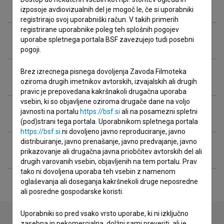
Ekipa
izposoje avdiovizualnih del je mogoč le, če si uporabniki
registrirajo svoj uporabniški račun. V takih primerih
registrirane uporabnike poleg teh splošnih pogojev
Organizacije
uporabe spletnega portala BSF zavezujejo tudi posebni
pogoji.
Brez izrecnega pisnega dovoljenja Zavoda Filmoteka
Nagrade in nominacije
oziroma drugih imetnikov avtorskih, izvajalskih ali drugih
pravic je prepovedana kakršnakoli drugačna uporaba
vsebin, ki so objavljene oziroma drugače dane na voljo
Projekcije
javnosti na portalu
https://bsf.si
ali na posamezni spletni
(pod)strani tega portala. Uporabnikom spletnega portala
https://bsf.si
ni dovoljeno javno reproduciranje, javno
distribuiranje, javno prenašanje, javno predvajanje, javno
Razširjeni podatki
prikazovanje ali drugačna javna priobčitev avtorskih del ali
drugih varovanih vsebin, objavljenih na tem portalu. Prav
tako ni dovoljena uporaba teh vsebin z namenom
oglaševanja ali doseganja kakršnekoli druge neposredne
ali posredne gospodarske koristi.
Uporabniki so pred vsako vrsto uporabe, ki ni izključno
zasebna in nekomercialna, dolžni sami preveriti, ali je