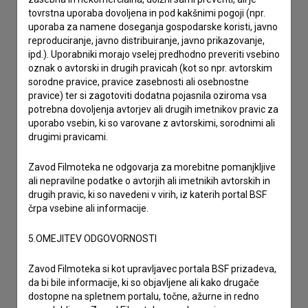
tovrstna uporaba dovoljena in pod kakšnimi pogoji (npr.
Stik z uredništvom
uporaba za namene doseganja gospodarske koristi, javno
reproduciranje, javno distribuiranje, javno prikazovanje,
Spoštovani, s pomočjo spodnjega obrazca lahko stopite v
ipd.). Uporabniki morajo vselej predhodno preveriti vsebino
stik z uredništvom Baze slovenskih filmov. Veseli bomo vaših
oznak o avtorski in drugih pravicah (kot so npr. avtorskim
odzivov.
sorodne pravice, pravice zasebnosti ali osebnostne
pravice) ter si zagotoviti dodatna pojasnila oziroma vsa
imam vprašanje
potrebna dovoljenja avtorjev ali drugih imetnikov pravic za
uporabo vsebin, ki so varovane z avtorskimi, sorodnimi ali
prijavljam napako
drugimi pravicami.
želim dodati podatke
drugo
Zavod Filmoteka ne odgovarja za morebitne pomanjkljive
ali nepravilne podatke o avtorjih ali imetnikih avtorskih in
drugih pravic, ki so navedeni v virih, iz katerih portal BSF
črpa vsebine ali informacije.
5.OMEJITEV ODGOVORNOSTI
Zavod Filmoteka si kot upravljavec portala BSF prizadeva,
da bi bile informacije, ki so objavljene ali kako drugače
dostopne na spletnem portalu, točne, ažurne in redno