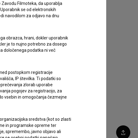
e Zavodu Filmoteka, da uporablja
 Uporabnik se od elektronskih
ledi navodilom za odjavo na dnu
ega obrazca, hrani, dokler uporabnik
okler je to nujno potrebno za dosego
o da določenega podatka ni več
c med postopkom registracije
lišča, IP številka. Ti podatki so
reprečevanja zlorab uporabe
vanja pogojev za registracijo, za
 do vsebin in omogočanja čezmejne
rganizacijska sredstva (kot so zlasti
ojne in programske opreme ter
je, spremembo, javno objavo ali
Deli
re se osebni podatki nanašajo.