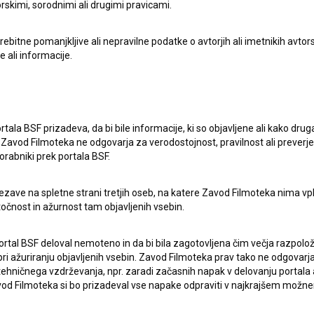
rskimi, sorodnimi ali drugimi pravicami.
itne pomanjkljive ali nepravilne podatke o avtorjih ali imetnikih avtorsk
e ali informacije.
rtala BSF prizadeva, da bi bile informacije, ki so objavljene ali kako dr
Zavod Filmoteka ne odgovarja za verodostojnost, pravilnost ali preverje
orabniki prek portala BSF.
ezave na spletne strani tretjih oseb, na katere Zavod Filmoteka nima vp
točnost in ažurnost tam objavljenih vsebin.
ortal BSF deloval nemoteno in da bi bila zagotovljena čim večja razpolož
 ažuriranju objavljenih vsebin. Zavod Filmoteka prav tako ne odgovarja 
hničnega vzdrževanja, npr. zaradi začasnih napak v delovanju portala ali
 Filmoteka si bo prizadeval vse napake odpraviti v najkrajšem možn