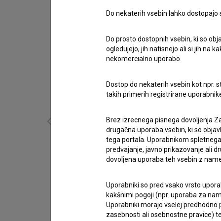
Do nekaterih vsebin lahko dostopajo sa
Do prosto dostopnih vsebin, ki so obja
ogledujejo, jih natisnejo ali si jih na
nekomercialno uporabo.
Dostop do nekaterih vsebin kot npr. st
takih primerih registrirane uporabni
Brez izrecnega pisnega dovoljenja Za
drugačna uporaba vsebin, ki so objav
tega portala. Uporabnikom spletnega
predvajanje, javno prikazovanje ali dr
Sočasja (2017)
dovoljena uporaba teh vsebin z name
biografski
Uporabniki so pred vsako vrsto uporabe
kakšnimi pogoji (npr. uporaba za name
Uporabniki morajo vselej predhodno pr
zasebnosti ali osebnostne pravice) te