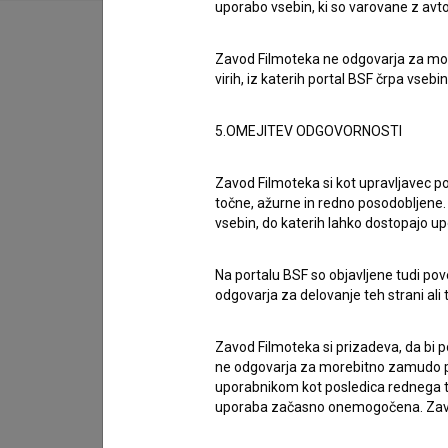
uporabo vsebin, ki so varovane z avto
Zavod Filmoteka ne odgovarja za moreb
virih, iz katerih portal BSF črpa vsebin
Zasedba
5.OMEJITEV ODGOVORNOSTI
Ekipa
Zavod Filmoteka si kot upravljavec po
točne, ažurne in redno posodobljene. 
vsebin, do katerih lahko dostopajo up
Organizacije
Na portalu BSF so objavljene tudi pov
odgovarja za delovanje teh strani ali 
Razširjeni podatki
Zavod Filmoteka si prizadeva, da bi p
ne odgovarja za morebitno zamudo pri
Financiranje
uporabnikom kot posledica rednega te
uporaba začasno onemogočena. Zavod