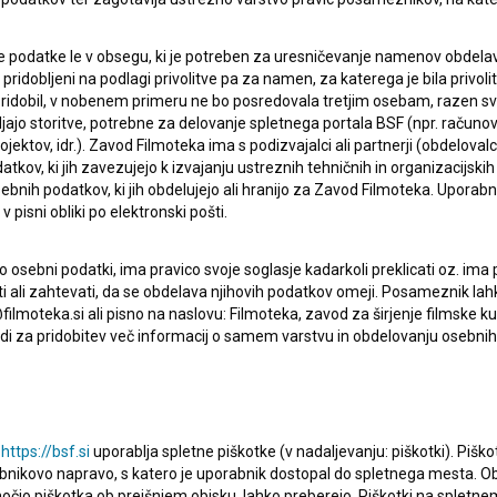
 podatke le v obsegu, ki je potreben za uresničevanje namenov obdelav
i pridobljeni na podlagi privolitve pa za namen, za katerega je bila privol
ERJI
PRIJAVITE SE NA BSF NOVIČNIK:
e pridobil, v nobenem primeru ne bo posredovala tretjim osebam, razen s
jajo storitve, potrebne za delovanje spletnega portala BSF (npr. računo
PRIJAV
jektov, idr.). Zavod Filmoteka ima s podizvajalci ali partnerji (obdelova
I UPORABE
kov, ki jih zavezujejo k izvajanju ustreznih tehničnih in organizacijskih
bnih podatkov, ki jih obdelujejo ali hranijo za Zavod Filmoteka. Uporab
Sprejemam
splošne pogoje
in dajem
soglasje
za
 pisni obliki po elektronski pošti.
zbiranje, hrambo in obdelavo osebnih podatkov.
JEKTU
osebni podatki, ima pravico svoje soglasje kadarkoli preklicati oz. ima
isati ali zahtevati, da se obdelava njihovih podatkov omeji. Posameznik l
filmoteka.si ali pisno na naslovu: Filmoteka, zavod za širjenje filmske ku
TIKA
i za pridobitev več informacij o samem varstvu in obdelovanju osebnih
KT
u
https://bsf.si
uporablja spletne piškotke (v nadaljevanju: piškotki). Piško
TA
bnikovo napravo, s katero je uporabnik dostopal do spletnega mesta.
ANJA
omočjo piškotka ob prejšnjem obisku, lahko preberejo. Piškotki na splet