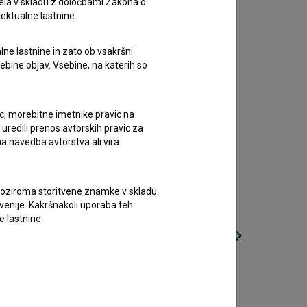
ela v skladu z določbami Zakona o
lektualne lastnine.
lne lastnine in zato ob vsakršni
sebine objav. Vsebine, na katerih so
ic, morebitne imetnike pravic na
uredili prenos avtorskih pravic za
a navedba avtorstva ali vira
vne oziroma storitvene znamke v skladu
lovenije. Kakršnakoli uporaba teh
e lastnine.