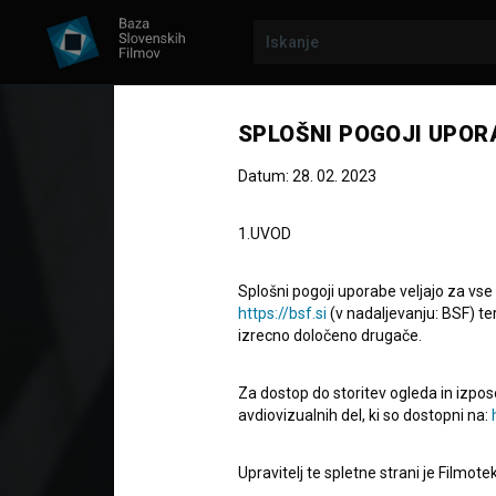
SPLOŠNI POGOJI UPOR
Datum: 28. 02. 2023
1.UVOD
Splošni pogoji uporabe veljajo za vse
https://bsf.si
(v nadaljevanju: BSF) te
izrecno določeno drugače.
Za dostop do storitev ogleda in izpos
Nebesa
avdiovizualnih del, ki so dostopni na:
Upravitelj te spletne strani je Filmot
Celovečerni igrani film
122'