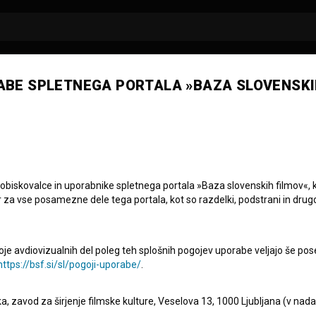
ABE SPLETNEGA PORTALA »BAZA SLOVENSKI
 obiskovalce in uporabnike spletnega portala »Baza slovenskih filmov«, 
r za vse posamezne dele tega portala, kot so razdelki, podstrani in drug
oje avdiovizualnih del poleg teh splošnih pogojev uporabe veljajo še pos
https://bsf.si/sl/pogoji-uporabe/
.
eka, zavod za širjenje filmske kulture, Veselova 13, 1000 Ljubljana (v nad