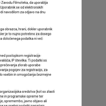
e Zavodu Filmoteka, da uporablja
 Uporabnik se od elektronskih
ledi navodilom za odjavo na dnu
ega obrazca, hrani, dokler uporabnik
okler je to nujno potrebno za dosego
o da določenega podatka ni več
c med postopkom registracije
lišča, IP številka. Ti podatki so
reprečevanja zlorab uporabe
vanja pogojev za registracijo, za
 do vsebin in omogočanja čezmejne
rganizacijska sredstva (kot so zlasti
ojne in programske opreme ter
je, spremembo, javno objavo ali
re se osebni podatki nanašajo.