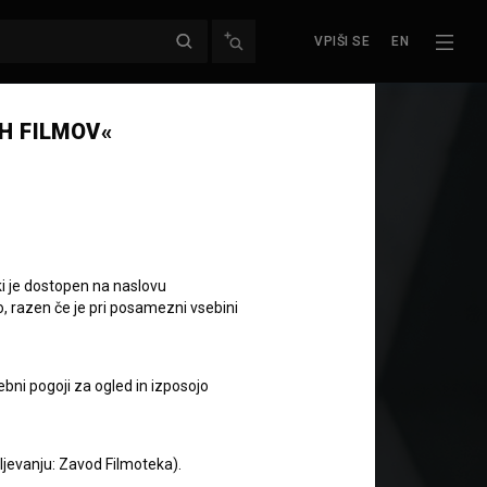
VPIŠI SE
EN
H FILMOV«
ki je dostopen na naslovu
o, razen če je pri posamezni vsebini
ebni pogoji za ogled in izposojo
aljevanju: Zavod Filmoteka).