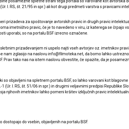
ebine posamezne spletne strani tega portala so varovane kot avtorska d
r. l. RS, št. 21/95 in spr.) ali kot drugi predmeti varstva s pravicami inte
eri prizadeva za spoštovanje avtorskih pravic in drugih pravic intelektua
iroma imetništvo pravic, če je to navedeno v viru, iz katerega se črpajo v
rosti uporabi, so na portalu BSF izrecno označene.
 skrbnim prizadevanjem ni uspelo najti vseh avtorjev oz. imetnikov prav
 se nam zglasijo na naslovu info@filmoteka.net, da bomo lahko ustrezno 
F. Prav tako nas na istem naslovu obvestite, če opazite, da je posamezn
ki, ki so objavljeni na spletnem portalu BSF, so lahko varovani kot blago
-1 (Ur. l. RS, št. 51/06 in spr.) in drugimi veljavnimi predpisi Republike S
a njihovih imetnikov lahko pomeni kršitev izključnih pravic intelektualn
to dostopajo do vsebin, objavljenih na portalu BSF.