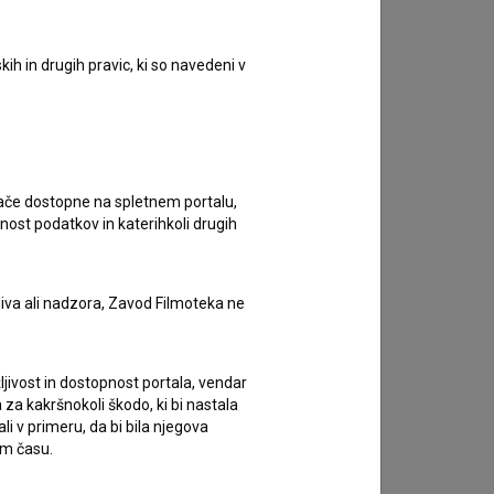
ih in drugih pravic, ki so navedeni v
ugače dostopne na spletnem portalu,
nost podatkov in katerihkoli drugih
liva ali nadzora, Zavod Filmoteka ne
ljivost in dostopnost portala, vendar
za kakršnokoli škodo, ki bi nastala
 v primeru, da bi bila njegova
em času.