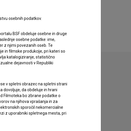
rstvu osebnih podatkov.
portalu BSF obdeluje osebne in druge
za naslednje osebne podatke: ime,
ter z njimi povezanih oseb. Te
in filmske produkcije, pri kateri so
ja katalogiziranje, statistično
izualne dejavnosti v Republiki
zivov.
e v spletni obrazec na spletni strani
 dovoljuje, da obdeluje in hrani
vod Filmoteka bo zbrane podatke o
vorov na njihova vprašanja in za
lektronskih sporočil nekomercialne
zi z uporabniki spletnega mesta, pri