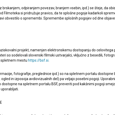
n Hercegovina
,
Črna gora
,
Severna Makedonija
 z brskanjem, odpiranjem povezav, branjem vsebin, ipd.) se šteje, da obis
d Filmoteka si pridružuje pravico, da te splošne pogoje kadarkoli sprem
bjavi obvestilo o spremembi. Spremembe splošnih pogojev od dne objav
raziskovalni projekt, namenjen elektronskemu dostopanju do celovitega 
teri so sodelovali slovenski filmski ustvarjalci, vključno z besedili, fotogr
na spletnem mestu
https://bsf.si
.
godbah o isti družini v razponu treh desetletij (1993,
o družbo. V filmu se večkrat pojavijo številni liki, katerih
ormacije, fotografije, preglednice ipd.) so na spletnem portalu dostopne
 ogled in izposoja avdiovizualnih del) pa veljajo posebni pogoji. Uporabn
j bizarnih okoliščinah.
o dostopne na spletnem portalu BSF, preveriti pod kakšnimi pogoji smejo
uporabljati.
NE