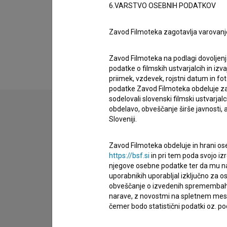
Razširjeni podatki
6.VARSTVO OSEBNIH PODATKOV
Zavod Filmoteka zagotavlja varovanj
Financiranje
Zavod Filmoteka na podlagi dovoljenj
podatke o filmskih ustvarjalcih in izvaj
priimek, vzdevek, rojstni datum in fot
podatke Zavod Filmoteka obdeluje za n
sodelovali slovenski filmski ustvarjal
obdelavo, obveščanje širše javnosti, a
Sloveniji.
Stik z uredništvom
Spoštovani, s pomočjo spodnjega obrazca lahko sto
Zavod Filmoteka obdeluje in hrani ose
https://bsf.si
in pri tem poda svojo iz
njegove osebne podatke ter da mu na 
imam vprašanje
uporabnikih uporabljal izključno za 
prijavljam napako
obveščanje o izvedenih spremembah v 
narave, z novostmi na spletnem mestu
želim dodati podatke
čemer bodo statistični podatki oz. pod
drugo