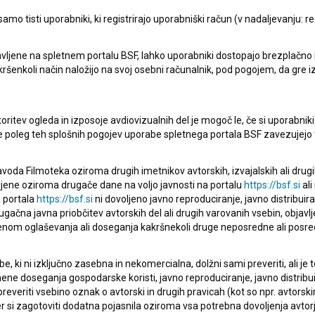
mo tisti uporabniki, ki registrirajo uporabniški račun (v nadaljevanju: reg
Oglejte si
vljene na spletnem portalu BSF, lahko uporabniki dostopajo brezplačno in 
 kakršenkoli način naložijo na svoj osebni računalnik, pod pogojem, da gre 
oritev ogleda in izposoje avdiovizualnih del je mogoč le, če si uporabniki 
ke poleg teh splošnih pogojev uporabe spletnega portala BSF zavezujejo 
voda Filmoteka oziroma drugih imetnikov avtorskih, izvajalskih ali drug
ljene oziroma drugače dane na voljo javnosti na portalu
https://bsf.si
ali
 portala
https://bsf.si
ni dovoljeno javno reproduciranje, javno distribuir
ugačna javna priobčitev avtorskih del ali drugih varovanih vsebin, objavlj
Poroka (2014)
nom oglaševanja ali doseganja kakršnekoli druge neposredne ali posre
, ki ni izključno zasebna in nekomercialna, dolžni sami preveriti, ali je
ne doseganja gospodarske koristi, javno reproduciranje, javno distribuir
everiti vsebino oznak o avtorski in drugih pravicah (kot so npr. avtorsk
r si zagotoviti dodatna pojasnila oziroma vsa potrebna dovoljenja avtorj