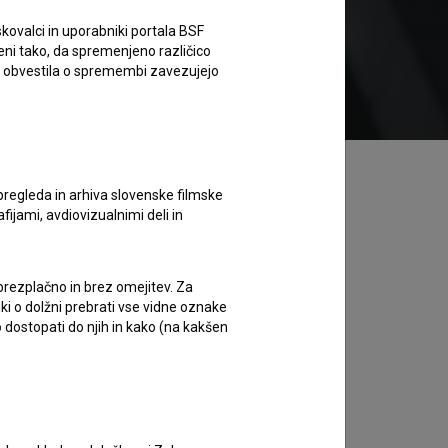
kovalci in uporabniki portala BSF
eni tako, da spremenjeno različico
Želim si ogledati ta film
e obvestila o spremembi zavezujejo
pregleda in arhiva slovenske filmske
afijami, avdiovizualnimi deli in
 brezplačno in brez omejitev. Za
iki o dolžni prebrati vse vidne oznake
 dostopati do njih in kako (na kakšen