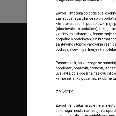
Zavod Filmoteka bo obdeloval osebne
zasledovanega cilja; če so bili podatk
Filmoteka osebnih podatkov, ki jih j
(obdelovalcem podatkov), ki zagotavl
vzdrževanje sistemov, financiranje pro
© 2018-2026, Filmoteka,
PARTN
pogodbe o obdelovanju in hrambi podat
zavod za širjenje filmske kulture
v7.151.0
zahtevano stopnjo varovanja vseh ose
podizvajalcev in partnerjev Filmoteke v
POGOJ
Posameznik, na katerega se nanašajo 
info@filmoteka.si
pregledati, popraviti, prenesti, izbr
O PRO
Tehnična pomoč: podpora@bsf.si
uveljavlja po e-pošti na naslovu info@
kamor se lahko posameznik obrne tud
Mednarodna številka ISSN 2670-787X
STATIS
7.PIŠKOTKI
Projekt sofinancira:
Zavod Filmoteka na spletnem mest
KONTA
spletnega mesta namestijo na upora
se podatki, zbrani in pridobljeni s p