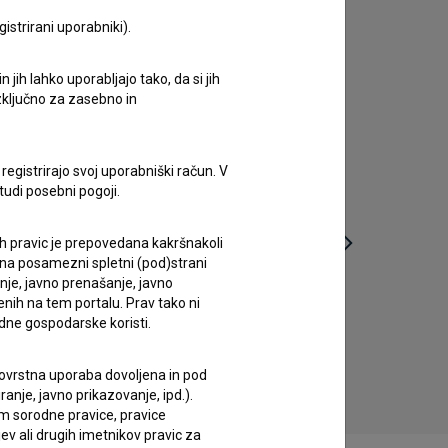
istrirani uporabniki).
jih lahko uporabljajo tako, da si jih
izključno za zasebno in
registrirajo svoj uporabniški račun. V
tudi posebni pogoji.
ih pravic je prepovedana kakršnakoli
 na posamezni spletni (pod)strani
anje, javno prenašanje, javno
enih na tem portalu. Prav tako ni
Dobro unovčeno popoldne (2016)
dne gospodarske koristi.
drama
 tovrstna uporaba dovoljena in pod
anje, javno prikazovanje, ipd.).
im sorodne pravice, pravice
ev ali drugih imetnikov pravic za