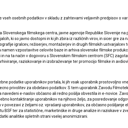
e vseh osebnih podatkov v skladu z zahtevami veljavnih predpisov o va
a Slovenskega filmskega centra, javne agencije Republike Slovenije na 
alcih, ki so javno dostopni in ki jih zbira iz različnih virov, in sicer gre 
ografije igralcev, režiserjev, montažerjev in drugih filmskih ustvarjalcev 
amen vzpostavitve celovite baze in arhiva slovenske filmske produkcije 
ci in na ta način v dogovoru s Slovenskim filmskim centrom (SFC) zagotavl
rhiviranje, raziskovanje in izobraževanje ter promocijo filmske in avdiov
pite v stik z uredništvom Baze slovenskih filmov. Veseli bomo vaših od
bne podatke uporabnikov portala, ki jih vsak uporabnik prostovoljno vnes
recno privolitev za obdelavo podatkov. S tem uporabnik Zavodu Filmoteka
navedeni e-naslov občasno ali redno pošilja obvestila in e-novice. Za
osebno kontaktiranje uporabnikov na njihovo željo, za posredovanje odgo
povezavi z željami oz. vprašanji uporabnikov, za občasno pošiljanje e
 BSF ter za statistične, marketinške in druge analize in raziskave v zve
atki analitike spletnih strani vselej anonimizirani.