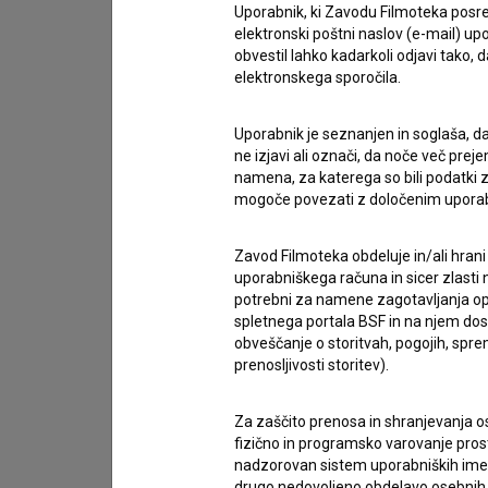
Uporabnik, ki Zavodu Filmoteka posre
elektronski poštni naslov (e-mail) 
obvestil lahko kadarkoli odjavi tako,
elektronskega sporočila.
Uporabnik je seznanjen in soglaša, d
ne izjavi ali označi, da noče več pre
namena, za katerega so bili podatki zb
mogoče povezati z določenim upora
Zavod Filmoteka obdeluje in/ali hrani
uporabniškega računa in sicer zlasti n
potrebni za namene zagotavljanja opt
spletnega portala BSF in na njem dosto
obveščanje o storitvah, pogojih, sp
prenosljivosti storitev).
Sprejemam
splošne pogoje
in dajem
sog
podatkov.
Za zaščito prenosa in shranjevanja o
fizično in programsko varovanje pros
nadzorovan sistem uporabniških imen 
drugo nedovoljeno obdelavo osebnih 