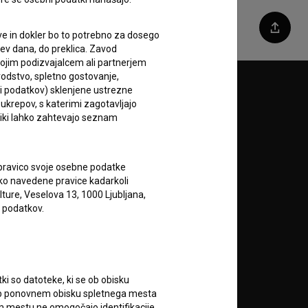
Deli
e in dokler bo to potrebno za dosego
itev dana, do preklica. Zavod
vojim podizvajalcem ali partnerjem
vodstvo, spletno gostovanje,
lci podatkov) sklenjene ustrezne
Sledite nam na:
 ukrepov, s katerimi zagotavljajo
niki lahko zahtevajo seznam
A
 pravico svoje osebne podatke
ahko navedene pravice kadarkoli
lture, Veselova 13, 1000 Ljubljana,
 podatkov.
RSS novice
tki so datoteke, ki se ob obisku
RSS dogodki
 Ob ponovnem obisku spletnega mesta
nem mestu ne omogočajo identifikacije