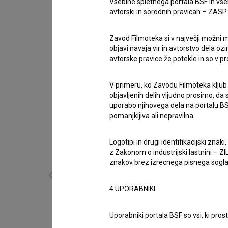
Vsebine spletnega portala BSF in vs
Goran Navojec
,
Ksenija Marinković
,
Bojan Navojec
avtorski in sorodnih pravicah – ZASP (U
Nagrade
1 nagrada
Zavod Filmoteka si v največji možni m
objavi navaja vir in avtorstvo dela oz
avtorske pravice že potekle in so v p
V primeru, ko Zavodu Filmoteka kljub
objavljenih delih vljudno prosimo, da
uporabo njihovega dela na portalu BS
pomanjkljiva ali nepravilna.
Galerija
(4)
Logotipi in drugi identifikacijski zna
z Zakonom o industrijski lastnini – ZIL
znakov brez izrecnega pisnega soglasj
4.UPORABNIKI
Uporabniki portala BSF so vsi, ki pros