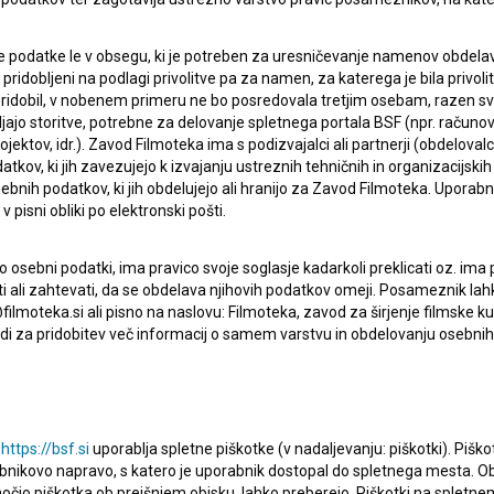
 podatke le v obsegu, ki je potreben za uresničevanje namenov obdelav
i pridobljeni na podlagi privolitve pa za namen, za katerega je bila privol
e pridobil, v nobenem primeru ne bo posredovala tretjim osebam, razen s
jajo storitve, potrebne za delovanje spletnega portala BSF (npr. računo
jektov, idr.). Zavod Filmoteka ima s podizvajalci ali partnerji (obdelova
ERJI
PRIJAVITE SE NA BSF NOVIČNIK:
kov, ki jih zavezujejo k izvajanju ustreznih tehničnih in organizacijskih
bnih podatkov, ki jih obdelujejo ali hranijo za Zavod Filmoteka. Uporab
PRIJAV
 pisni obliki po elektronski pošti.
I UPORABE
osebni podatki, ima pravico svoje soglasje kadarkoli preklicati oz. ima
Sprejemam
splošne pogoje
in dajem
soglasje
za
zbiranje, hrambo in obdelavo osebnih podatkov.
isati ali zahtevati, da se obdelava njihovih podatkov omeji. Posameznik l
JEKTU
filmoteka.si ali pisno na naslovu: Filmoteka, zavod za širjenje filmske ku
i za pridobitev več informacij o samem varstvu in obdelovanju osebnih
TIKA
u
https://bsf.si
uporablja spletne piškotke (v nadaljevanju: piškotki). Piško
KT
bnikovo napravo, s katero je uporabnik dostopal do spletnega mesta.
omočjo piškotka ob prejšnjem obisku, lahko preberejo. Piškotki na splet