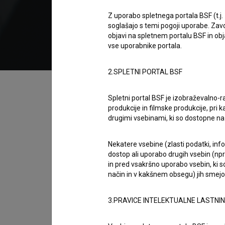
2021
Srbija
,
Nemčija
,
Slovenija
,
Hrvaška
,
Bosna i
Z uporabo spletnega portala BSF (t.j.
soglašajo s temi pogoji uporabe. Zavo
objavi na spletnem portalu BSF in o
vse uporabnike portala.
2.SPLETNI PORTAL BSF
Kazalo
Spletni portal BSF je izobraževalno-
produkcije in filmske produkcije, pri ka
Sinopsis
drugimi vsebinami, ki so dostopne 
Nebesa je črna komedija, ki se odvije v treh z
2001, 2026). Govori o vplivu čudežev na sodobn
Nekatere vsebine (zlasti podatki, inf
dostop ali uporabo drugih vsebin (npr.
usode se prepletajo in zapletajo v čedalje bol
in pred vsakršno uporabo vsebin, ki s
način in v kakšnem obsegu) jih smejo 
Režija
Srdjan Dragojević
3.PRAVICE INTELEKTUALNE LASTNI
zasedba