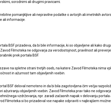
rskimi, sorodnimi ali drugimi pravicami.
itne pomanjkljive ali nepravilne podatke o avtorjih ali imetnikih avtorsk
e ali informacije.
rtala BSF prizadeva, da bi bile informacije, ki so objavljene ali kako dr
Zavod Filmoteka ne odgovarja za verodostojnost, pravilnost ali preverje
orabniki prek portala BSF.
ezave na spletne strani tretjih oseb, na katere Zavod Filmoteka nima vp
točnost in ažurnost tam objavljenih vsebin.
ortal BSF deloval nemoteno in da bi bila zagotovljena čim večja razpolož
 ažuriranju objavljenih vsebin. Zavod Filmoteka prav tako ne odgovarja 
hničnega vzdrževanja, npr. zaradi začasnih napak v delovanju portala ali
 Filmoteka si bo prizadeval vse napake odpraviti v najkrajšem možn