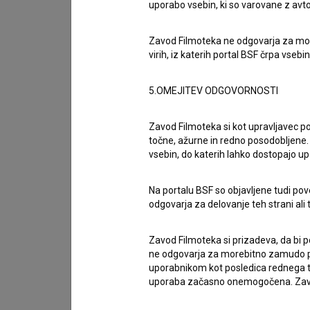
uporabo vsebin, ki so varovane z avto
Zavod Filmoteka ne odgovarja za moreb
virih, iz katerih portal BSF črpa vsebin
Zasedba
5.OMEJITEV ODGOVORNOSTI
Ekipa
Zavod Filmoteka si kot upravljavec po
točne, ažurne in redno posodobljene. 
vsebin, do katerih lahko dostopajo up
Organizacije
Na portalu BSF so objavljene tudi pov
odgovarja za delovanje teh strani ali 
Nagrade in nominacije
Zavod Filmoteka si prizadeva, da bi p
ne odgovarja za morebitno zamudo pri
Projekcije
uporabnikom kot posledica rednega te
uporaba začasno onemogočena. Zavod