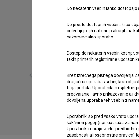
Do nekaterih vsebin lahko dostopajo sa
Do prosto dostopnih vsebin, ki so obja
ogledujejo, jih natisnejo ali si jih na
nekomercialno uporabo.
Dostop do nekaterih vsebin kot npr. st
takih primerih registrirane uporabni
Brez izrecnega pisnega dovoljenja Za
drugačna uporaba vsebin, ki so objav
tega portala. Uporabnikom spletnega
predvajanje, javno prikazovanje ali dr
Dan ljubezni: Epizoda 3 (2009)
dovoljena uporaba teh vsebin z name
komedija
Uporabniki so pred vsako vrsto uporabe
kakšnimi pogoji (npr. uporaba za name
Uporabniki morajo vselej predhodno pr
zasebnosti ali osebnostne pravice) te