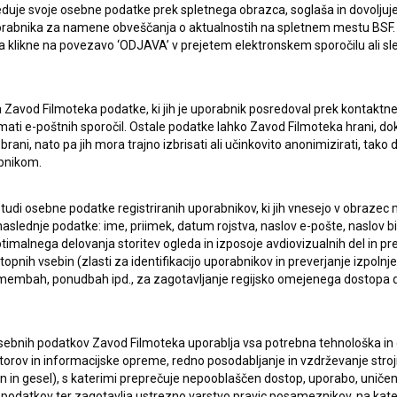
duje svoje osebne podatke prek spletnega obrazca, soglaša in dovoljuj
uporabnika za namene obveščanja o aktualnostih na spletnem mestu BSF.
 da klikne na povezavo ‘ODJAVA’ v prejetem elektronskem sporočilu ali s
a Zavod Filmoteka podatke, ki jih je uporabnik posredoval prek kontaktn
jemati e-poštnih sporočil. Ostale podatke lahko Zavod Filmoteka hrani, d
rani, nato pa jih mora trajno izbrisati ali učinkovito anonimizirati, tak
bnikom.
 tudi osebne podatke registriranih uporabnikov, ki jih vnesejo v obraze
aslednje podatke: ime, priimek, datum rojstva, naslov e-pošte, naslov biva
imalnega delovanja storitev ogleda in izposoje avdiovizualnih del in p
pnih vsebin (zlasti za identifikacijo uporabnikov in preverjanje izpolnje
remembah, ponudbah ipd., za zagotavljanje regijsko omejenega dostopa
lasje
za zbiranje, hrambo in obdelavo osebnih
sebnih podatkov Zavod Filmoteka uporablja vsa potrebna tehnološka in o
torov in informacijske opreme, redno posodabljanje in vzdrževanje str
in gesel), s katerimi preprečuje nepooblaščen dostop, uporabo, uničen
podatkov ter zagotavlja ustrezno varstvo pravic posameznikov, na kate