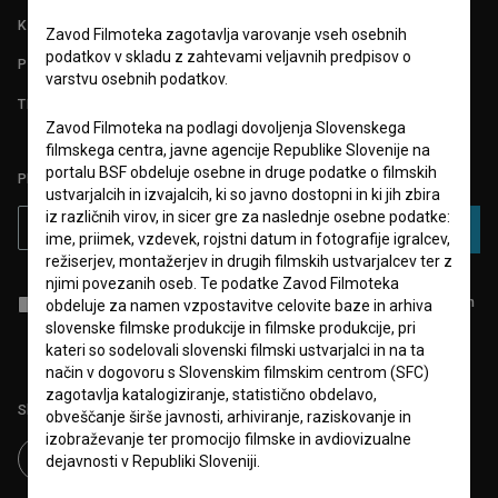
KONTAKT
Zavod Filmoteka zagotavlja varovanje vseh osebnih
podatkov v skladu z zahtevami veljavnih predpisov o
POGOSTA VPRAŠANJA
varstvu osebnih podatkov.
TEST FUNKCIONALNOSTI
Zavod Filmoteka na podlagi dovoljenja Slovenskega
filmskega centra, javne agencije Republike Slovenije na
portalu BSF obdeluje osebne in druge podatke o filmskih
PRIJAVITE SE NA BSF NOVIČNIK:
ustvarjalcih in izvajalcih, ki so javno dostopni in ki jih zbira
iz različnih virov, in sicer gre za naslednje osebne podatke:
PRIJAVA
ime, priimek, vzdevek, rojstni datum in fotografije igralcev,
režiserjev, montažerjev in drugih filmskih ustvarjalcev ter z
njimi povezanih oseb. Te podatke Zavod Filmoteka
Sprejemam
splošne pogoje
in dajem
soglasje
za zbiranje, hrambo in
obdeluje za namen vzpostavitve celovite baze in arhiva
obdelavo osebnih podatkov.
slovenske filmske produkcije in filmske produkcije, pri
kateri so sodelovali slovenski filmski ustvarjalci in na ta
način v dogovoru s Slovenskim filmskim centrom (SFC)
zagotavlja katalogiziranje, statistično obdelavo,
Sledite nam na:
obveščanje širše javnosti, arhiviranje, raziskovanje in
izobraževanje ter promocijo filmske in avdiovizualne
dejavnosti v Republiki Sloveniji.