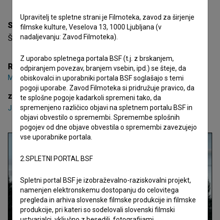
Upravitelj te spletne strani je Filmoteka, zavod za širjenje
Sinopsis
filmske kulture, Veselova 13, 1000 Ljubljana (v
nadaljevanju: Zavod Filmoteka).
Šest možakarjev se zbere v hiši na Jurčkovi.
Z uporabo spletnega portala BSF (t.j. z brskanjem,
Režija
odpiranjem povezav, branjem vsebin, ipd.) se šteje, da
Matjaž Ivanišin
obiskovalci in uporabniki portala BSF soglašajo s temi
pogoji uporabe. Zavod Filmoteka si pridružuje pravico, da
zasedba
te splošne pogoje kadarkoli spremeni tako, da
spremenjeno različico objavi na spletnem portalu BSF in
Janez Jakomin
,
Srečko Kermauner
,
Saša Klančnik
objavi obvestilo o spremembi. Spremembe splošnih
pogojev od dne objave obvestila o spremembi zavezujejo
vse uporabnike portala.
2.SPLETNI PORTAL BSF
Spletni portal BSF je izobraževalno-raziskovalni projekt,
namenjen elektronskemu dostopanju do celovitega
pregleda in arhiva slovenske filmske produkcije in filmske
produkcije, pri kateri so sodelovali slovenski filmski
ustvarjalci, vključno z besedili, fotografijami,