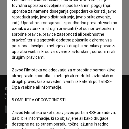
tovrstna uporaba dovoljena in pod kakšnimi pogoji (npr.
uporaba za namene doseganja gospodarske koristi, javno
reproduciranje, javno distribuiranje, javno prikazovanje,
ipd.). Uporabniki morajo vselej predhodno preveriti vsebino
oznak o avtorski in drugih pravicah (kot so npr. avtorskim
Sprejemam
splošne pogoje
in dajem
soglasje
za
sorodne pravice, pravice zasebnosti ali osebnostne
zbiranje, hrambo in obdelavo osebnih podatkov.
pravice) ter si zagotoviti dodatna pojasnila oziroma vsa
potrebna dovoljenja avtorjev ali drugih imetnikov pravic za
uporabo vsebin, ki so varovane z avtorskimi, sorodnimi ali
drugimi pravicami.
Zavod Filmoteka ne odgovarja za morebitne pomanjkljive
ali nepravilne podatke o avtorjih ali imetnikih avtorskih in
drugih pravic, ki so navedeni v virih, iz katerih portal BSF
črpa vsebine ali informacije.
© 2018-2026, Filmoteka,
zavod za širjenje filmske kulture
v7.151.0
5.OMEJITEV ODGOVORNOSTI
Zavod Filmoteka si kot upravljavec portala BSF prizadeva,
da bi bile informacije, ki so objavljene ali kako drugače
dostopne na spletnem portalu, točne, ažurne in redno
info@filmoteka.si