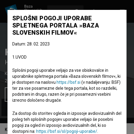
VPIŠI SE
EN
SPLOŠNI POGOJI UPORABE
SPLETNEGA PORTALA »BAZA
SLOVENSKIH FILMOV«
Datum: 28. 02. 2023
Hiše na Jurčkovi
1.UVOD
Hiša na Jurčkovi
Splošni pogoji uporabe veljajo za vse obiskovalce in
Kratki igrani film
6'
uporabnike spletnega portala »Baza slovenskih filmov«, ki
2011
Slovenija
je dostopen na naslovu
https://bsf.si
(v nadaljevanju: BSF)
ter za vse posamezne dele tega portala, kot so razdelki,
podstrani in drugo, razen če je pri posamezni vsebini
Želim si ogledati ta film
izrecno določeno drugače.
Za dostop do storitev ogleda in izposoje avdiovizualnih del
poleg teh splošnih pogojev uporabe veljajo še posebni
pogoji za ogled in izposojo avdiovizualnih del, ki so
Kazalo
dostopni na:
https://bsf.si/sl/pogoji-uporabe/
.