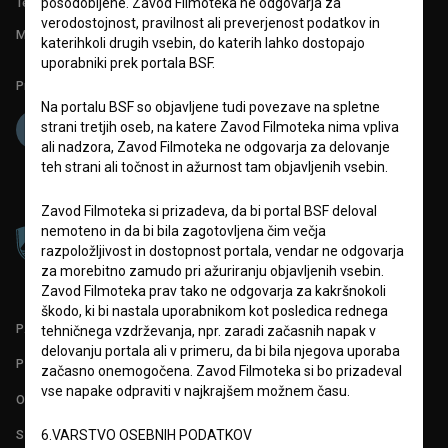
posodobljene. Zavod Filmoteka ne odgovarja za
Tehnična pomoč: podpora@bsf.si
verodostojnost, pravilnost ali preverjenost podatkov in
Mednarodna številka ISSN 2670-787X
katerihkoli drugih vsebin, do katerih lahko dostopajo
uporabniki prek portala BSF.
Projekt sofinancira:
Na portalu BSF so objavljene tudi povezave na spletne
strani tretjih oseb, na katere Zavod Filmoteka nima vpliva
ali nadzora, Zavod Filmoteka ne odgovarja za delovanje
teh strani ali točnost in ažurnost tam objavljenih vsebin.
Zavod Filmoteka si prizadeva, da bi portal BSF deloval
nemoteno in da bi bila zagotovljena čim večja
razpoložljivost in dostopnost portala, vendar ne odgovarja
za morebitno zamudo pri ažuriranju objavljenih vsebin.
Zavod Filmoteka prav tako ne odgovarja za kakršnokoli
škodo, ki bi nastala uporabnikom kot posledica rednega
PARTNERJI
tehničnega vzdrževanja, npr. zaradi začasnih napak v
delovanju portala ali v primeru, da bi bila njegova uporaba
POGOJI UPORABE
začasno onemogočena. Zavod Filmoteka si bo prizadeval
vse napake odpraviti v najkrajšem možnem času.
O PROJEKTU
6.VARSTVO OSEBNIH PODATKOV
STATISTIKA