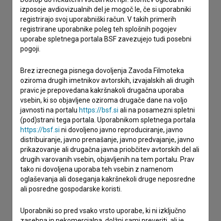
izposoje avdiovizualnih del je mogoč le, če si uporabniki
imam vprašanje
registrirajo svoj uporabniški račun. V takih primerih
prijavljam napako
registrirane uporabnike poleg teh splošnih pogojev
uporabe spletnega portala BSF zavezujejo tudi posebni
želim dodati podatke
pogoji.
drugo
Brez izrecnega pisnega dovoljenja Zavoda Filmoteka
oziroma drugih imetnikov avtorskih, izvajalskih ali drugih
pravic je prepovedana kakršnakoli drugačna uporaba
vsebin, ki so objavljene oziroma drugače dane na voljo
javnosti na portalu
https://bsf.si
ali na posamezni spletni
(pod)strani tega portala. Uporabnikom spletnega portala
https://bsf.si
ni dovoljeno javno reproduciranje, javno
distribuiranje, javno prenašanje, javno predvajanje, javno
prikazovanje ali drugačna javna priobčitev avtorskih del ali
drugih varovanih vsebin, objavljenih na tem portalu. Prav
tako ni dovoljena uporaba teh vsebin z namenom
oglaševanja ali doseganja kakršnekoli druge neposredne
ali posredne gospodarske koristi.
Uporabniki so pred vsako vrsto uporabe, ki ni izključno
zasebna in nekomercialna, dolžni sami preveriti, ali je