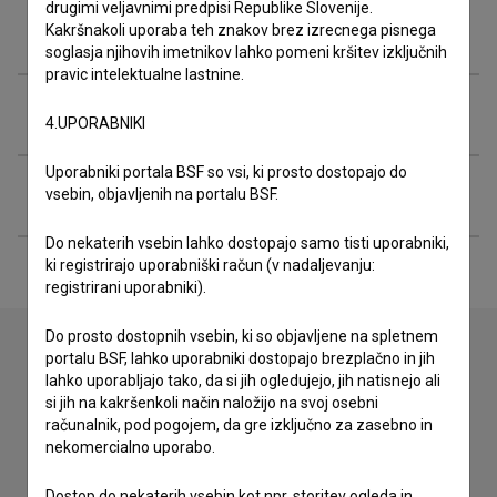
drugimi veljavnimi predpisi Republike Slovenije.
Projekcije
Kakršnakoli uporaba teh znakov brez izrecnega pisnega
soglasja njihovih imetnikov lahko pomeni kršitev izključnih
pravic intelektualne lastnine.
Razširjeni podatki
4.UPORABNIKI
Uporabniki portala BSF so vsi, ki prosto dostopajo do
Snemalne lokacije
vsebin, objavljenih na portalu BSF.
Do nekaterih vsebin lahko dostopajo samo tisti uporabniki,
ki registrirajo uporabniški račun (v nadaljevanju:
registrirani uporabniki).
Do prosto dostopnih vsebin, ki so objavljene na spletnem
portalu BSF, lahko uporabniki dostopajo brezplačno in jih
lahko uporabljajo tako, da si jih ogledujejo, jih natisnejo ali
Stik z uredništvom
si jih na kakršenkoli način naložijo na svoj osebni
računalnik, pod pogojem, da gre izključno za zasebno in
Spoštovani, s pomočjo spodnjega obrazca lahko stopite v
nekomercialno uporabo.
stik z uredništvom Baze slovenskih filmov. Veseli bomo vaših
odzivov.
Dostop do nekaterih vsebin kot npr. storitev ogleda in