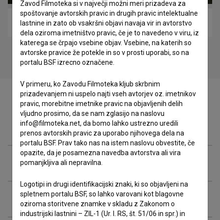
Zavod Filmoteka si v največji možni meri prizadeva za
spoštovanje avtorskih pravic in drugih pravic intelektualne
Kaj, kdaj, zakaj? (2022)
lastnine in zato ob vsakršni objavi navaja vir in avtorstvo
dela oziroma imetništvo pravic, če je to navedeno v viru, iz
katerega se črpajo vsebine objav. Vsebine, na katerih so
avtorske pravice že potekle in so v prosti uporabi, so na
portalu BSF izrecno označene.
V primeru, ko Zavodu Filmoteka kljub skrbnim
prizadevanjem ni uspelo najti vseh avtorjev oz. imetnikov
pravic, morebitne imetnike pravic na objavljenih delih
vljudno prosimo, da se nam zglasijo na naslovu
info@filmoteka.net, da bomo lahko ustrezno uredili
Zasedba
prenos avtorskih pravic za uporabo njihovega dela na
portalu BSF. Prav tako nas na istem naslovu obvestite, če
opazite, da je posamezna navedba avtorstva ali vira
Ekipa
pomanjkljiva ali nepravilna.
Logotipi in drugi identifikacijski znaki, ki so objavljeni na
spletnem portalu BSF, so lahko varovani kot blagovne
Organizacije
oziroma storitvene znamke v skladu z Zakonom o
industrijski lastnini – ZIL-1 (Ur. l. RS, št. 51/06 in spr.) in