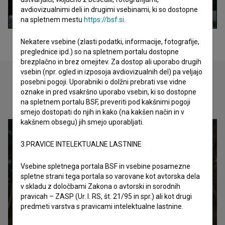
avdiovizualnimi deli in drugimi vsebinami, ki so dostopne
na spletnem mestu
https://bsf.si
.
Nekatere vsebine (zlasti podatki, informacije, fotografije,
preglednice ipd.) so na spletnem portalu dostopne
brezplačno in brez omejitev. Za dostop ali uporabo drugih
vsebin (npr. ogled in izposoja avdiovizualnih del) pa veljajo
posebni pogoji. Uporabniki o dolžni prebrati vse vidne
oznake in pred vsakršno uporabo vsebin, ki so dostopne
Oglejte si
na spletnem portalu BSF, preveriti pod kakšnimi pogoji
smejo dostopati do njih in kako (na kakšen način in v
kakšnem obsegu) jih smejo uporabljati.
3.PRAVICE INTELEKTUALNE LASTNINE
Vsebine spletnega portala BSF in vsebine posamezne
spletne strani tega portala so varovane kot avtorska dela
v skladu z določbami Zakona o avtorski in sorodnih
pravicah – ZASP (Ur. l. RS, št. 21/95 in spr.) ali kot drugi
predmeti varstva s pravicami intelektualne lastnine.