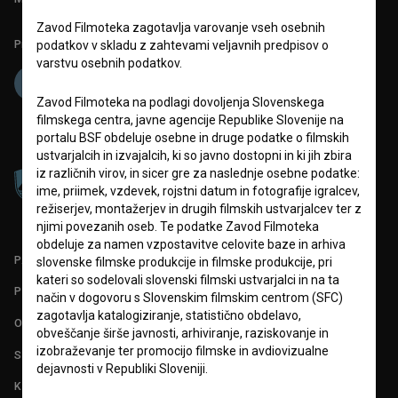
Zavod Filmoteka zagotavlja varovanje vseh osebnih
Projekt sofinancira:
podatkov v skladu z zahtevami veljavnih predpisov o
varstvu osebnih podatkov.
Zavod Filmoteka na podlagi dovoljenja Slovenskega
filmskega centra, javne agencije Republike Slovenije na
portalu BSF obdeluje osebne in druge podatke o filmskih
ustvarjalcih in izvajalcih, ki so javno dostopni in ki jih zbira
iz različnih virov, in sicer gre za naslednje osebne podatke:
ime, priimek, vzdevek, rojstni datum in fotografije igralcev,
režiserjev, montažerjev in drugih filmskih ustvarjalcev ter z
njimi povezanih oseb. Te podatke Zavod Filmoteka
obdeluje za namen vzpostavitve celovite baze in arhiva
PARTNERJI
slovenske filmske produkcije in filmske produkcije, pri
kateri so sodelovali slovenski filmski ustvarjalci in na ta
POGOJI UPORABE
način v dogovoru s Slovenskim filmskim centrom (SFC)
zagotavlja katalogiziranje, statistično obdelavo,
O PROJEKTU
obveščanje širše javnosti, arhiviranje, raziskovanje in
izobraževanje ter promocijo filmske in avdiovizualne
STATISTIKA
dejavnosti v Republiki Sloveniji.
KONTAKT