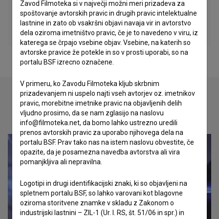
Zavod Filmoteka si v največji možni meri prizadeva za
spoštovanje avtorskih pravic in drugih pravic intelektualne
lastnine in zato ob vsakršni objavi navaja vir in avtorstvo
dela oziroma imetništvo pravic, če je to navedeno v viru, iz
katerega se črpajo vsebine objav. Vsebine, na katerih so
avtorske pravice že potekle in so v prosti uporabi, so na
portalu BSF izrecno označene.
V primeru, ko Zavodu Filmoteka kljub skrbnim
prizadevanjem ni uspelo najti vseh avtorjev oz. imetnikov
pravic, morebitne imetnike pravic na objavljenih delih
Oglejte si
vljudno prosimo, da se nam zglasijo na naslovu
info@filmoteka.net, da bomo lahko ustrezno uredili
prenos avtorskih pravic za uporabo njihovega dela na
portalu BSF. Prav tako nas na istem naslovu obvestite, če
opazite, da je posamezna navedba avtorstva ali vira
pomanjkljiva ali nepravilna.
Logotipi in drugi identifikacijski znaki, ki so objavljeni na
spletnem portalu BSF, so lahko varovani kot blagovne
oziroma storitvene znamke v skladu z Zakonom o
industrijski lastnini – ZIL-1 (Ur. l. RS, št. 51/06 in spr.) in