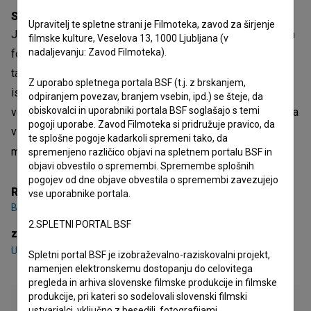
Sinopsis
Upravitelj te spletne strani je Filmoteka, zavod za širjenje
Jure in Julija živita v zvezi, ki jo pretežno ohranjajo klišeji in
filmske kulture, Veselova 13, 1000 Ljubljana (v
nadaljevanju: Zavod Filmoteka).
formalnosti, zato je prizadevanje, da bi imela otroka, Juliji
tako rekoč nujno. Ko izve dobro novico, je vsa iz sebe ‒
Z uporabo spletnega portala BSF (t.j. z brskanjem,
istega dne pa ji Jure pove, da jo zapušča. Tako na božični
odpiranjem povezav, branjem vsebin, ipd.) se šteje, da
obiskovalci in uporabniki portala BSF soglašajo s temi
večer Julija spet sama obišče starše, da bi z njimi preživela
pogoji uporabe. Zavod Filmoteka si pridružuje pravico, da
vsakoletni družinski protokol: božično večerjo. Srečanje z
te splošne pogoje kadarkoli spremeni tako, da
mamo, še vedno polno življenjske m
spremenjeno različico objavi na spletnem portalu BSF in
objavi obvestilo o spremembi. Spremembe splošnih
Odpri besedilo
pogojev od dne objave obvestila o spremembi zavezujejo
Režija
vse uporabnike portala.
Boštjan Vrhovec
2.SPLETNI PORTAL BSF
zasedba
Uroš Fürst
,
Iva Krajnc Bagola
,
Milena Zupančič
Spletni portal BSF je izobraževalno-raziskovalni projekt,
namenjen elektronskemu dostopanju do celovitega
pregleda in arhiva slovenske filmske produkcije in filmske
produkcije, pri kateri so sodelovali slovenski filmski
ustvarjalci, vključno z besedili, fotografijami,