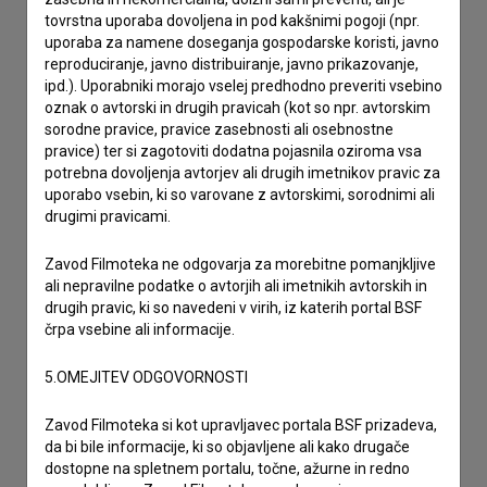
tovrstna uporaba dovoljena in pod kakšnimi pogoji (npr.
prijavljam napako
uporaba za namene doseganja gospodarske koristi, javno
želim dodati podatke
reproduciranje, javno distribuiranje, javno prikazovanje,
drugo
ipd.). Uporabniki morajo vselej predhodno preveriti vsebino
oznak o avtorski in drugih pravicah (kot so npr. avtorskim
sorodne pravice, pravice zasebnosti ali osebnostne
pravice) ter si zagotoviti dodatna pojasnila oziroma vsa
potrebna dovoljenja avtorjev ali drugih imetnikov pravic za
uporabo vsebin, ki so varovane z avtorskimi, sorodnimi ali
drugimi pravicami.
Zavod Filmoteka ne odgovarja za morebitne pomanjkljive
ali nepravilne podatke o avtorjih ali imetnikih avtorskih in
drugih pravic, ki so navedeni v virih, iz katerih portal BSF
črpa vsebine ali informacije.
5.OMEJITEV ODGOVORNOSTI
Zavod Filmoteka si kot upravljavec portala BSF prizadeva,
da bi bile informacije, ki so objavljene ali kako drugače
dostopne na spletnem portalu, točne, ažurne in redno