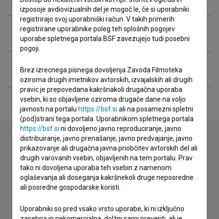
izposoje avdiovizualnih del je mogoč le, če si uporabniki
registrirajo svoj uporabniški račun. V takih primerih
registrirane uporabnike poleg teh splošnih pogojev
Projekcije
uporabe spletnega portala BSF zavezujejo tudi posebni
pogoji.
Razširjeni podatki
Brez izrecnega pisnega dovoljenja Zavoda Filmoteka
oziroma drugih imetnikov avtorskih, izvajalskih ali drugih
pravic je prepovedana kakršnakoli drugačna uporaba
vsebin, ki so objavljene oziroma drugače dane na voljo
javnosti na portalu
https://bsf.si
ali na posamezni spletni
(pod)strani tega portala. Uporabnikom spletnega portala
https://bsf.si
ni dovoljeno javno reproduciranje, javno
distribuiranje, javno prenašanje, javno predvajanje, javno
prikazovanje ali drugačna javna priobčitev avtorskih del ali
Stik z uredništvom
drugih varovanih vsebin, objavljenih na tem portalu. Prav
tako ni dovoljena uporaba teh vsebin z namenom
Spoštovani, s pomočjo spodnjega obrazca lahko stopite v
oglaševanja ali doseganja kakršnekoli druge neposredne
stik z uredništvom Baze slovenskih filmov. Veseli bomo vaših
ali posredne gospodarske koristi.
odzivov.
Uporabniki so pred vsako vrsto uporabe, ki ni izključno
imam vprašanje
zasebna in nekomercialna, dolžni sami preveriti, ali je