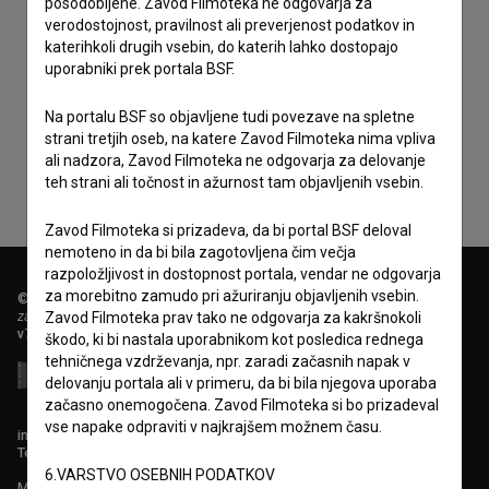
posodobljene. Zavod Filmoteka ne odgovarja za
verodostojnost, pravilnost ali preverjenost podatkov in
katerihkoli drugih vsebin, do katerih lahko dostopajo
uporabniki prek portala BSF.
Sprejemam
splošne pogoje
in dajem
soglasje
za
zbiranje, hrambo in obdelavo osebnih podatkov.
Na portalu BSF so objavljene tudi povezave na spletne
strani tretjih oseb, na katere Zavod Filmoteka nima vpliva
ali nadzora, Zavod Filmoteka ne odgovarja za delovanje
teh strani ali točnost in ažurnost tam objavljenih vsebin.
Zavod Filmoteka si prizadeva, da bi portal BSF deloval
nemoteno in da bi bila zagotovljena čim večja
razpoložljivost in dostopnost portala, vendar ne odgovarja
za morebitno zamudo pri ažuriranju objavljenih vsebin.
© 2018-2026, Filmoteka,
zavod za širjenje filmske kulture
Zavod Filmoteka prav tako ne odgovarja za kakršnokoli
v7.151.0
škodo, ki bi nastala uporabnikom kot posledica rednega
tehničnega vzdrževanja, npr. zaradi začasnih napak v
delovanju portala ali v primeru, da bi bila njegova uporaba
začasno onemogočena. Zavod Filmoteka si bo prizadeval
vse napake odpraviti v najkrajšem možnem času.
info@filmoteka.si
Tehnična pomoč: podpora@bsf.si
6.VARSTVO OSEBNIH PODATKOV
Mednarodna številka ISSN 2670-787X