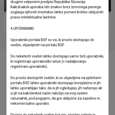
drugimi veljavnimi predpisi Republike Slovenije.
Kakršnakoli uporaba teh znakov brez izrecnega pisnega
soglasja njihovih imetnikov lahko pomeni kršitev izključnih
pravic intelektualne lastnine.
The Tale of the Great Warrior (2018)
drama, pustolovski
4.UPORABNIKI
Uporabniki portala BSF so vsi, ki prosto dostopajo do
vsebin, objavljenih na portalu BSF.
Do nekaterih vsebin lahko dostopajo samo tisti uporabniki,
ki registrirajo uporabniški račun (v nadaljevanju:
registrirani uporabniki).
Zasedba
Do prosto dostopnih vsebin, ki so objavljene na spletnem
portalu BSF, lahko uporabniki dostopajo brezplačno in jih
lahko uporabljajo tako, da si jih ogledujejo, jih natisnejo ali
si jih na kakršenkoli način naložijo na svoj osebni
Ekipa
računalnik, pod pogojem, da gre izključno za zasebno in
nekomercialno uporabo.
Organizacije
Dostop do nekaterih vsebin kot npr. storitev ogleda in