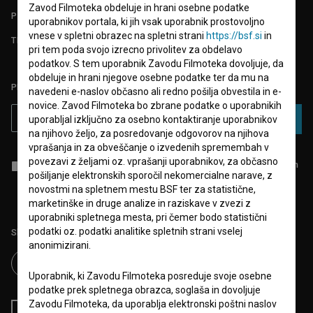
Zavod Filmoteka obdeluje in hrani osebne podatke
POGOSTA VPRAŠANJA
uporabnikov portala, ki jih vsak uporabnik prostovoljno
vnese v spletni obrazec na spletni strani
https://bsf.si
in
TEST FUNKCIONALNOSTI
pri tem poda svojo izrecno privolitev za obdelavo
podatkov. S tem uporabnik Zavodu Filmoteka dovoljuje, da
obdeluje in hrani njegove osebne podatke ter da mu na
PRIJAVITE SE NA BSF NOVIČNIK:
navedeni e-naslov občasno ali redno pošilja obvestila in e-
novice. Zavod Filmoteka bo zbrane podatke o uporabnikih
PRIJAVA
uporabljal izključno za osebno kontaktiranje uporabnikov
na njihovo željo, za posredovanje odgovorov na njihova
vprašanja in za obveščanje o izvedenih spremembah v
povezavi z željami oz. vprašanji uporabnikov, za občasno
Sprejemam
splošne pogoje
in dajem
soglasje
za zbiranje, hrambo in
pošiljanje elektronskih sporočil nekomercialne narave, z
obdelavo osebnih podatkov.
novostmi na spletnem mestu BSF ter za statistične,
marketinške in druge analize in raziskave v zvezi z
uporabniki spletnega mesta, pri čemer bodo statistični
podatki oz. podatki analitike spletnih strani vselej
Sledite nam na:
anonimizirani.
Uporabnik, ki Zavodu Filmoteka posreduje svoje osebne
podatke prek spletnega obrazca, soglaša in dovoljuje
Zavodu Filmoteka, da uporablja elektronski poštni naslov