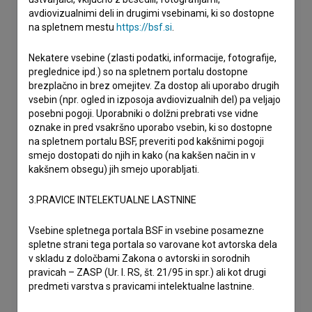
avdiovizualnimi deli in drugimi vsebinami, ki so dostopne
na spletnem mestu
https://bsf.si
.
Nekatere vsebine (zlasti podatki, informacije, fotografije,
preglednice ipd.) so na spletnem portalu dostopne
brezplačno in brez omejitev. Za dostop ali uporabo drugih
vsebin (npr. ogled in izposoja avdiovizualnih del) pa veljajo
posebni pogoji. Uporabniki o dolžni prebrati vse vidne
oznake in pred vsakršno uporabo vsebin, ki so dostopne
na spletnem portalu BSF, preveriti pod kakšnimi pogoji
smejo dostopati do njih in kako (na kakšen način in v
kakšnem obsegu) jih smejo uporabljati.
3.PRAVICE INTELEKTUALNE LASTNINE
Vsebine spletnega portala BSF in vsebine posamezne
spletne strani tega portala so varovane kot avtorska dela
v skladu z določbami Zakona o avtorski in sorodnih
pravicah – ZASP (Ur. l. RS, št. 21/95 in spr.) ali kot drugi
predmeti varstva s pravicami intelektualne lastnine.