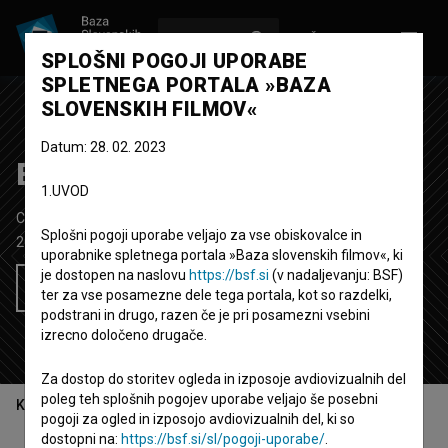
VPIŠI SE
EN
SPLOŠNI POGOJI UPORABE
SPLETNEGA PORTALA »BAZA
SLOVENSKIH FILMOV«
Datum: 28. 02. 2023
Božična večerja
1.UVOD
Celovečerni igrani TV film
58'
Splošni pogoji uporabe veljajo za vse obiskovalce in
2011
Slovenija
uporabnike spletnega portala »Baza slovenskih filmov«, ki
je dostopen na naslovu
https://bsf.si
(v nadaljevanju: BSF)
Želim si ogledati ta film
ter za vse posamezne dele tega portala, kot so razdelki,
podstrani in drugo, razen če je pri posamezni vsebini
izrecno določeno drugače.
Za dostop do storitev ogleda in izposoje avdiovizualnih del
poleg teh splošnih pogojev uporabe veljajo še posebni
Kazalo
pogoji za ogled in izposojo avdiovizualnih del, ki so
dostopni na:
https://bsf.si/sl/pogoji-uporabe/
.