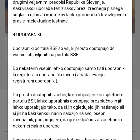
drugimi veljavnimi predpisi Republike Slovenije.
Kakršnakoli uporaba teh znakov brez izrecnega pisnega
soglasja njihovih imetnikov lahko pomeni kršitev izključnih
pravic intelektualne lastnine.
4.UPORABNIKI
Bad Boys of Reggae (2014)
Uporabniki portala BSF so vsi, ki prosto dostopajo do
glasbeni
vsebin, objavljenih na portalu BSF.
Do nekaterih vsebin lahko dostopajo samo tisti uporabniki,
ki registrirajo uporabniški račun (v nadaljevanju:
registrirani uporabniki).
Do prosto dostopnih vsebin, ki so objavljene na spletnem
portalu BSF, lahko uporabniki dostopajo brezplačno in jih
lahko uporabljajo tako, da si jih ogledujejo, jih natisnejo ali
si jih na kakršenkoli način naložijo na svoj osebni
Zasedba
računalnik, pod pogojem, da gre izključno za zasebno in
nekomercialno uporabo.
Dostop do nekaterih vsebin kot npr. storitev ogleda in