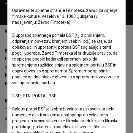
Upravitelj te spletne strani je Filmoteka, zavod za širjenje
filmske kulture, Veselova 13, 1000 Ljubljana (v
nadaljevanju: Zavod Filmoteka).
Kazalo
Z uporabo spletnega portala BSF (t.j. z brskanjem,
odpiranjem povezav, branjem vsebin, ipd.) se šteje, da
obiskovalci in uporabniki portala BSF soglašajo s temi
Sinopsis
pogoji uporabe. Zavod Filmoteka si pridružuje pravico, da
Danes bo srečen dan je 4. epizoda 1. sezone
te splošne pogoje kadarkoli spremeni tako, da
spremenjeno različico objavi na spletnem portalu BSF in
dokumentarne serije
50 skladb, ki so nas zapele (2023)
.
objavi obvestilo o spremembi. Spremembe splošnih
Nastopa
Luka Novak
. Žanrsko je opredeljena kot glasbeni.
pogojev od dne objave obvestila o spremembi zavezujejo
vse uporabnike portala.
Režiserka je
Urša Menart
. Nastala je v produkciji
Vertigo
.
2.SPLETNI PORTAL BSF
Režija
Urša Menart
Spletni portal BSF je izobraževalno-raziskovalni projekt,
namenjen elektronskemu dostopanju do celovitega
zasedba
pregleda in arhiva slovenske filmske produkcije in filmske
Luka Novak
produkcije, pri kateri so sodelovali slovenski filmski
ustvarjalci, vključno z besedili, fotografijami,