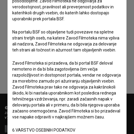
posodobljene. Zavod Filmoteka ne odgovarja za
verodostojnost, pravilnost ali preverjenost podatkov in
katerihkoli drugih vsebin, do katerih lahko dostopajo
uporabniki prek portala BSF.
Na portalu BSF so objavljene tudi povezave na spletne
strani tretjih oseb, na katere Zavod Filmoteka nima vpliva
ali nadzora, Zavod Filmoteka ne odgovarja za delovanje
Sprejemam
splošne pogoje
in dajem
soglasje
za
teh strani ali točnost in ažurnost tam objavljenih vsebin.
zbiranje, hrambo in obdelavo osebnih podatkov.
Zavod Filmoteka si prizadeva, da bi portal BSF deloval
nemoteno in da bi bila zagotovljena čim večja
razpoložljivost in dostopnost portala, vendar ne odgovarja
za morebitno zamudo pri ažuriranju objavljenih vsebin.
Zavod Filmoteka prav tako ne odgovarja za kakršnokoli
škodo, ki bi nastala uporabnikom kot posledica rednega
tehničnega vzdrževanja, npr. zaradi začasnih napak v
delovanju portala ali v primeru, da bi bila njegova uporaba
© 2018-2026, Filmoteka,
začasno onemogočena. Zavod Filmoteka si bo prizadeval
zavod za širjenje filmske kulture
vse napake odpraviti v najkrajšem možnem času.
v7.149.2
6.VARSTVO OSEBNIH PODATKOV