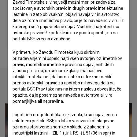
Zavod Filmoteka si v največji možni meri prizadeva za
spoštovanje avtorskih pravic in drugih pravic intelektualne
lastnine in zato ob vsakršni objavi navaja vir in avtorstvo
dela oziroma imetništvo pravic, če je to navedeno v viru, iz
katerega se črpajo vsebine objav. Vsebine, na katerih so
avtorske pravice že potekle in so v prosti uporabi, so na
portalu BSF izrecno označene.
V primeru, ko Zavodu Filmoteka kljub skrbnim
prizadevanjem ni uspelo najti vseh avtorjev oz. imetnikov
pravic, morebitne imetnike pravic na objavljenih delih
vljudno prosimo, da se nam zglasijo na naslovu
info@filmoteka.net, da bomo lahko ustrezno uredili
prenos avtorskih pravic za uporabo njihovega dela na
portalu BSF. Prav tako nas na istem naslovu obvestite, če
Oglejte si
opazite, da je posamezna navedba avtorstva ali vira
pomanjkljiva ali nepravilna.
Logotipi in drugi identifikacijski znaki, ki so objavljeni na
spletnem portalu BSF, so lahko varovani kot blagovne
oziroma storitvene znamke v skladu z Zakonom o
industrijski lastnini – ZIL-1 (Ur. l. RS, št. 51/06 in spr.) in