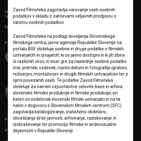
Zavod Filmoteka zagotavlja varovanje vseh osebnih
info@filmoteka.si
podatkov v skladu z zahtevami veljavnih predpisov o
Tehnična pomoč: podpora@bsf.si
varstvu osebnih podatkov.
Mednarodna številka ISSN 2670-787X
Zavod Filmoteka na podlagi dovoljenja Slovenskega
filmskega centra, javne agencije Republike Slovenije na
Projekt sofinancira:
portalu BSF obdeluje osebne in druge podatke o filmskih
ustvarjalcih in izvajalcih, ki so javno dostopni in ki jih zbira
iz različnih virov, in sicer gre za naslednje osebne podatke:
ime, priimek, vzdevek, rojstni datum in fotografije igralcev,
režiserjev, montažerjev in drugih filmskih ustvarjalcev ter z
njimi povezanih oseb. Te podatke Zavod Filmoteka
obdeluje za namen vzpostavitve celovite baze in arhiva
slovenske filmske produkcije in filmske produkcije, pri
kateri so sodelovali slovenski filmski ustvarjalci in na ta
način v dogovoru s Slovenskim filmskim centrom (SFC)
zagotavlja katalogiziranje, statistično obdelavo,
obveščanje širše javnosti, arhiviranje, raziskovanje in
PARTNERJI
izobraževanje ter promocijo filmske in avdiovizualne
dejavnosti v Republiki Sloveniji.
POGOJI UPORABE