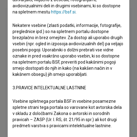
avdiovizualnimi deli in drugimi vsebinami, ki so dostopne
na spletnem mestu
https://bsf.si
.
Nekatere vsebine (zlasti podatki, informacije, fotografije,
preglednice ipd.) so na spletnem portalu dostopne
brezplačno in brez omejitev. Za dostop ali uporabo drugih
vsebin (npr. ogled in izposoja avdiovizualnih del) pa veljajo
posebni pogoji. Uporabniki o dolžni prebrati vse vidne
oznake in pred vsakršno uporabo vsebin, ki so dostopne
na spletnem portalu BSF, preveriti pod kakšnimi pogoji
smejo dostopati do njih in kako (na kakšen način in v
kakšnem obsegu) jih smejo uporabljati.
3.PRAVICE INTELEKTUALNE LASTNINE
Vsebine spletnega portala BSF in vsebine posamezne
spletne strani tega portala so varovane kot avtorska dela
v skladu z določbami Zakona o avtorski in sorodnih
pravicah – ZASP (Ur. l. RS, št. 21/95 in spr.) ali kot drugi
predmeti varstva s pravicami intelektualne lastnine.