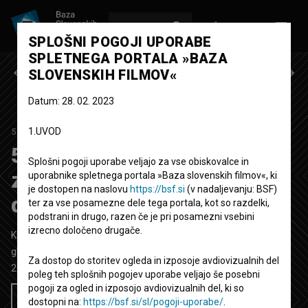
VPIŠI SE
EN
SPLOŠNI POGOJI UPORABE
SPLETNEGA PORTALA »BAZA
Prejšnja epizoda
Naslednja epizoda
SLOVENSKIH FILMOV«
Datum: 28. 02. 2023
1.UVOD
50 SKLADB, KI SO NAS ZAPELE
1. SEZONA
|
4. EPIZODA
50 skladb, ki so nas
Splošni pogoji uporabe veljajo za vse obiskovalce in
zapele: Danes bo srečen
uporabnike spletnega portala »Baza slovenskih filmov«, ki
je dostopen na naslovu
https://bsf.si
(v nadaljevanju: BSF)
dan
ter za vse posamezne dele tega portala, kot so razdelki,
podstrani in drugo, razen če je pri posamezni vsebini
izrecno določeno drugače.
Kratka dokumentarna TV oddaja
8'
glasbeni
Za dostop do storitev ogleda in izposoje avdiovizualnih del
2022
Slovenija
poleg teh splošnih pogojev uporabe veljajo še posebni
pogoji za ogled in izposojo avdiovizualnih del, ki so
Želim si ogledati ta film
dostopni na:
https://bsf.si/sl/pogoji-uporabe/
.