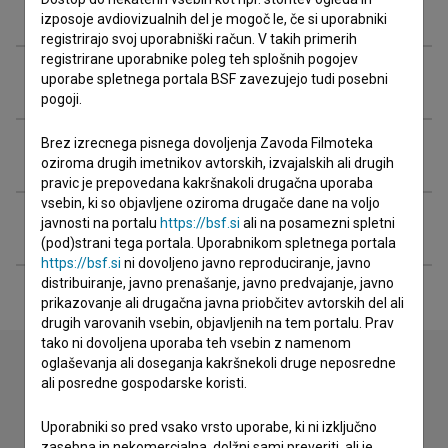
Ekipa
izposoje avdiovizualnih del je mogoč le, če si uporabniki
registrirajo svoj uporabniški račun. V takih primerih
registrirane uporabnike poleg teh splošnih pogojev
Organizacije
uporabe spletnega portala BSF zavezujejo tudi posebni
pogoji.
Brez izrecnega pisnega dovoljenja Zavoda Filmoteka
Glasba
oziroma drugih imetnikov avtorskih, izvajalskih ali drugih
pravic je prepovedana kakršnakoli drugačna uporaba
vsebin, ki so objavljene oziroma drugače dane na voljo
Razširjeni podatki
javnosti na portalu
https://bsf.si
ali na posamezni spletni
(pod)strani tega portala. Uporabnikom spletnega portala
https://bsf.si
ni dovoljeno javno reproduciranje, javno
distribuiranje, javno prenašanje, javno predvajanje, javno
prikazovanje ali drugačna javna priobčitev avtorskih del ali
drugih varovanih vsebin, objavljenih na tem portalu. Prav
tako ni dovoljena uporaba teh vsebin z namenom
oglaševanja ali doseganja kakršnekoli druge neposredne
ali posredne gospodarske koristi.
Stik z uredništvom
Uporabniki so pred vsako vrsto uporabe, ki ni izključno
Spoštovani, s pomočjo spodnjega obrazca lahko stopite v
zasebna in nekomercialna, dolžni sami preveriti, ali je