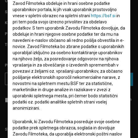
O PROJEKTU
Zavod Filmoteka obdeluje in hrani osebne podatke
uporabnikov portala, ki jih vsak uporabnik prostovoljno
STATISTIKA
vnese v spletni obrazec na spletni strani
https://bsf.si
in
pri tem poda svojo izrecno privolitev za obdelavo
KONTAKT
podatkov. S tem uporabnik Zavodu Filmoteka dovoljuje, da
POGOSTA VPRAŠANJA
obdeluje in hrani njegove osebne podatke ter da mu na
navedeni e-naslov občasno ali redno pošilja obvestila in e-
TEST FUNKCIONALNOSTI
novice. Zavod Filmoteka bo zbrane podatke o uporabnikih
uporabljal izključno za osebno kontaktiranje uporabnikov
na njihovo željo, za posredovanje odgovorov na njihova
vprašanja in za obveščanje o izvedenih spremembah v
PRIJAVITE SE NA BSF NOVIČNIK:
povezavi z željami oz. vprašanji uporabnikov, za občasno
pošiljanje elektronskih sporočil nekomercialne narave, z
PRIJAVA
novostmi na spletnem mestu BSF ter za statistične,
marketinške in druge analize in raziskave v zvezi z
uporabniki spletnega mesta, pri čemer bodo statistični
Sprejemam
splošne pogoje
in dajem
soglasje
za zbiranje, hrambo in
podatki oz. podatki analitike spletnih strani vselej
obdelavo osebnih podatkov.
anonimizirani.
Uporabnik, ki Zavodu Filmoteka posreduje svoje osebne
podatke prek spletnega obrazca, soglaša in dovoljuje
Sledite nam na:
Zavodu Filmoteka, da uporablja elektronski poštni naslov