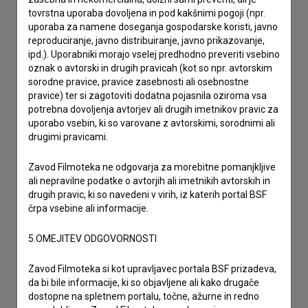
stik z uredništvom Baze slovenskih filmov. Veseli bomo vaših
tovrstna uporaba dovoljena in pod kakšnimi pogoji (npr.
odzivov.
uporaba za namene doseganja gospodarske koristi, javno
reproduciranje, javno distribuiranje, javno prikazovanje,
ipd.). Uporabniki morajo vselej predhodno preveriti vsebino
imam vprašanje
oznak o avtorski in drugih pravicah (kot so npr. avtorskim
prijavljam napako
sorodne pravice, pravice zasebnosti ali osebnostne
želim dodati podatke
pravice) ter si zagotoviti dodatna pojasnila oziroma vsa
potrebna dovoljenja avtorjev ali drugih imetnikov pravic za
drugo
uporabo vsebin, ki so varovane z avtorskimi, sorodnimi ali
drugimi pravicami.
Zavod Filmoteka ne odgovarja za morebitne pomanjkljive
ali nepravilne podatke o avtorjih ali imetnikih avtorskih in
drugih pravic, ki so navedeni v virih, iz katerih portal BSF
črpa vsebine ali informacije.
5.OMEJITEV ODGOVORNOSTI
Zavod Filmoteka si kot upravljavec portala BSF prizadeva,
da bi bile informacije, ki so objavljene ali kako drugače
dostopne na spletnem portalu, točne, ažurne in redno