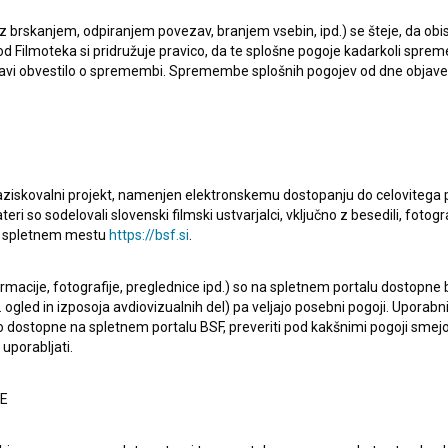
i projekti, pri katerih je sodelovala, so
50 skladb, ki so
 z brskanjem, odpiranjem povezav, branjem vsebin, ipd.) se šteje, da obis
d Filmoteka si pridružuje pravico, da te splošne pogoje kadarkoli sprem
kladb, ki so nas zapele: Kako sva si različna (2023)
in
50
bjavi obvestilo o spremembi. Spremembe splošnih pogojev od dne objav
023)
.
raziskovalni projekt, namenjen elektronskemu dostopanju do celovitega 
teri so sodelovali slovenski filmski ustvarjalci, vključno z besedili, fotogr
na spletnem mestu
https://bsf.si
.
Oglejte si
ormacije, fotografije, preglednice ipd.) so na spletnem portalu dostopne
 ogled in izposoja avdiovizualnih del) pa veljajo posebni pogoji. Uporabn
o dostopne na spletnem portalu BSF, preveriti pod kakšnimi pogoji smejo
uporabljati.
NE