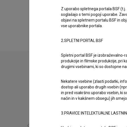
Biografija
Valentina Smej Novak je scenaristka. Najnovejš
Z uporabo spletnega portala BSF (t.j.
soglašajo s temi pogoji uporabe. Zavo
nas zapele: Glej, zvezdice božje (2023)
,
50 s
objavi na spletnem portalu BSF in o
skladb, ki so nas zapele: Ti si rekla sonce (2
vse uporabnike portala.
2.SPLETNI PORTAL BSF
Spletni portal BSF je izobraževalno-
produkcije in filmske produkcije, pri ka
drugimi vsebinami, ki so dostopne 
Nekatere vsebine (zlasti podatki, inf
dostop ali uporabo drugih vsebin (npr.
in pred vsakršno uporabo vsebin, ki s
način in v kakšnem obsegu) jih smejo 
3.PRAVICE INTELEKTUALNE LASTNI