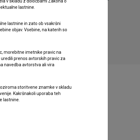
ela v skladu z določbami Zakona o
lektualne lastnine.
50 skla
lne lastnine in zato ob vsakršni
50 skladb, ki so nas zapele: Sijaj
sebine objav. Vsebine, na katerih so
izgubljene ljubavi (2023)
ic, morebitne imetnike pravic na
uredili prenos avtorskih pravic za
a navedba avtorstva ali vira
vne oziroma storitvene znamke v skladu
lovenije. Kakršnakoli uporaba teh
e lastnine.