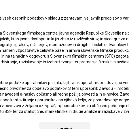
PRIJAV
I UPORABE
e vseh osebnih podatkov v skladu z zahtevami veljavnih predpisov o va
Sprejemam
splošne pogoje
in dajem
soglasje
za
a Slovenskega filmskega centra, javne agencije Republike Slovenije na 
zbiranje, hrambo in obdelavo osebnih podatkov.
JEKTU
alcih, ki so javno dostopni in ki jih zbira iz različnih virov, in sicer gre 
ografije igralcev, režiserjev, montažerjev in drugih filmskih ustvarjalcev 
amen vzpostavitve celovite baze in arhiva slovenske filmske produkcije 
ci in na ta način v dogovoru s Slovenskim filmskim centrom (SFC) zagotavl
TIKA
rhiviranje, raziskovanje in izobraževanje ter promocijo filmske in avdiov
KT
bne podatke uporabnikov portala, ki jih vsak uporabnik prostovoljno vnes
recno privolitev za obdelavo podatkov. S tem uporabnik Zavodu Filmoteka
navedeni e-naslov občasno ali redno pošilja obvestila in e-novice. Za
TA
osebno kontaktiranje uporabnikov na njihovo željo, za posredovanje odgo
ANJA
povezavi z željami oz. vprašanji uporabnikov, za občasno pošiljanje e
 BSF ter za statistične, marketinške in druge analize in raziskave v zve
atki analitike spletnih strani vselej anonimizirani.
IONALNOSTI
sprejmi