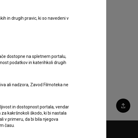
ih in drugih pravic, ki so navedeni v
ugače dostopne na spletnem portalu,
nost podatkov in katerihkoli drugih
liva ali nadzora, Zavod Filmoteka ne
ljivost in dostopnost portala, vendar
Deli
za kakršnokoli škodo, ki bi nastala
 v primeru, da bi bila njegova
em času.
Sledite nam na: