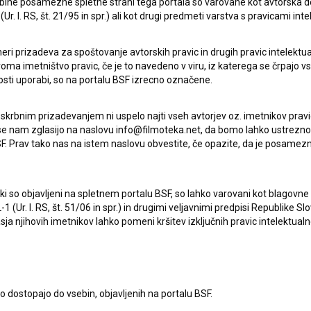
ebine posamezne spletne strani tega portala so varovane kot avtorska d
r. l. RS, št. 21/95 in spr.) ali kot drugi predmeti varstva s pravicami inte
eri prizadeva za spoštovanje avtorskih pravic in drugih pravic intelektua
50 skladb, ki so nas zapele: Moja dežela
iroma imetništvo pravic, če je to navedeno v viru, iz katerega se črpajo v
(2023)
rosti uporabi, so na portalu BSF izrecno označene.
 skrbnim prizadevanjem ni uspelo najti vseh avtorjev oz. imetnikov prav
 se nam zglasijo na naslovu info@filmoteka.net, da bomo lahko ustrezno 
F. Prav tako nas na istem naslovu obvestite, če opazite, da je posamezn
ki, ki so objavljeni na spletnem portalu BSF, so lahko varovani kot blago
-1 (Ur. l. RS, št. 51/06 in spr.) in drugimi veljavnimi predpisi Republike S
a njihovih imetnikov lahko pomeni kršitev izključnih pravic intelektualn
to dostopajo do vsebin, objavljenih na portalu BSF.