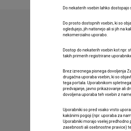
Do nekaterih vsebin lahko dostopajo sa
Do prosto dostopnih vsebin, ki so obja
ogledujejo, jih natisnejo ali si jih na
Stik z uredništvom
nekomercialno uporabo.
Spoštovani, s pomočjo spodnjega obrazca lahko sto
Dostop do nekaterih vsebin kot npr. st
takih primerih registrirane uporabni
imam vprašanje
prijavljam napako
Brez izrecnega pisnega dovoljenja Za
želim dodati podatke
drugačna uporaba vsebin, ki so objav
drugo
tega portala. Uporabnikom spletnega
predvajanje, javno prikazovanje ali dr
dovoljena uporaba teh vsebin z name
Uporabniki so pred vsako vrsto uporabe
kakšnimi pogoji (npr. uporaba za name
Uporabniki morajo vselej predhodno pr
zasebnosti ali osebnostne pravice) te