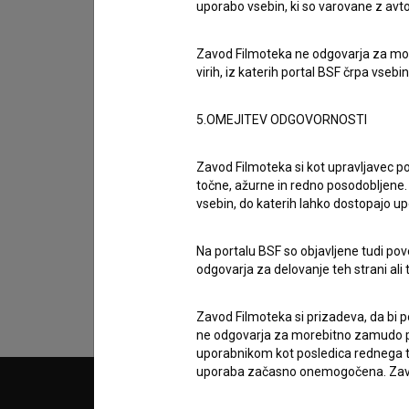
uporabo vsebin, ki so varovane z avto
Zavod Filmoteka ne odgovarja za moreb
virih, iz katerih portal BSF črpa vsebin
5.OMEJITEV ODGOVORNOSTI
Zavod Filmoteka si kot upravljavec po
Sprejemam
splošne pogoje
in dajem
sog
točne, ažurne in redno posodobljene. 
vsebin, do katerih lahko dostopajo up
podatkov.
Na portalu BSF so objavljene tudi pov
odgovarja za delovanje teh strani ali 
Zavod Filmoteka si prizadeva, da bi p
ne odgovarja za morebitno zamudo pri
uporabnikom kot posledica rednega te
uporaba začasno onemogočena. Zavod
© 2018-2026, Filmoteka,
PARTN