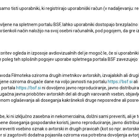
mo tisti uporabniki, ki registrirajo uporabniški račun (v nadaljevanju: reg
vljene na spletnem portalu BSF, lahko uporabniki dostopajo brezplačno in 
 kakršenkoli način naložijo na svoj osebni računalnik, pod pogojem, da gre 
pite v stik z uredništvom Baze slovenskih filmov. Veseli bomo vaših od
oritev ogleda in izposoje avdiovizualnih del je mogoč le, če si uporabniki 
ke poleg teh splošnih pogojev uporabe spletnega portala BSF zavezujejo 
voda Filmoteka oziroma drugih imetnikov avtorskih, izvajalskih ali drug
ljene oziroma drugače dane na voljo javnosti na portalu
https://bsf.si
ali
 portala
https://bsf.si
ni dovoljeno javno reproduciranje, javno distribuir
ugačna javna priobčitev avtorskih del ali drugih varovanih vsebin, objavlj
nom oglaševanja ali doseganja kakršnekoli druge neposredne ali posre
, ki ni izključno zasebna in nekomercialna, dolžni sami preveriti, ali je
ne doseganja gospodarske koristi, javno reproduciranje, javno distribuir
everiti vsebino oznak o avtorski in drugih pravicah (kot so npr. avtorsk
r si zagotoviti dodatna pojasnila oziroma vsa potrebna dovoljenja avtorj