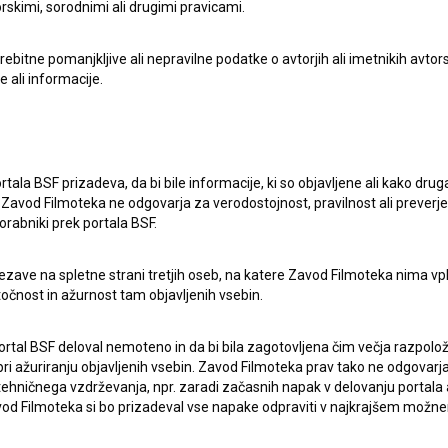
rskimi, sorodnimi ali drugimi pravicami.
itne pomanjkljive ali nepravilne podatke o avtorjih ali imetnikih avtorsk
e ali informacije.
rtala BSF prizadeva, da bi bile informacije, ki so objavljene ali kako dr
lasje
za zbiranje, hrambo in obdelavo osebnih
Zavod Filmoteka ne odgovarja za verodostojnost, pravilnost ali preverje
orabniki prek portala BSF.
ezave na spletne strani tretjih oseb, na katere Zavod Filmoteka nima vp
točnost in ažurnost tam objavljenih vsebin.
ortal BSF deloval nemoteno in da bi bila zagotovljena čim večja razpolož
 ažuriranju objavljenih vsebin. Zavod Filmoteka prav tako ne odgovarja 
hničnega vzdrževanja, npr. zaradi začasnih napak v delovanju portala ali
 Filmoteka si bo prizadeval vse napake odpraviti v najkrajšem možn
ERJI
PRIJAVITE SE NA BSF NOVIČNIK: