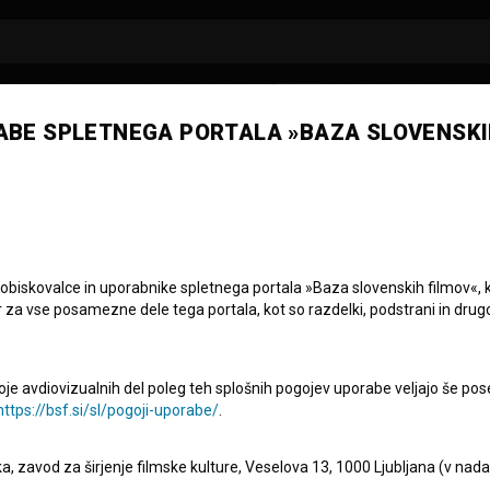
ABE SPLETNEGA PORTALA »BAZA SLOVENSKI
entina Smej Novak
 obiskovalce in uporabnike spletnega portala »Baza slovenskih filmov«, 
r za vse posamezne dele tega portala, kot so razdelki, podstrani in drug
oje avdiovizualnih del poleg teh splošnih pogojev uporabe veljajo še pos
https://bsf.si/sl/pogoji-uporabe/
.
eka, zavod za širjenje filmske kulture, Veselova 13, 1000 Ljubljana (v nad