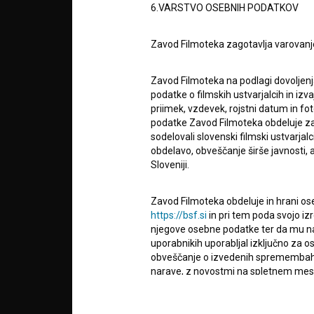
zavod za širjenje filmske kulture
6.VARSTVO OSEBNIH PODATKOV
v7.151.0
POGOJ
Zavod Filmoteka zagotavlja varovanj
Zavod Filmoteka na podlagi dovoljenj
info@filmoteka.si
O PRO
Tehnična pomoč: podpora@bsf.si
podatke o filmskih ustvarjalcih in izvaj
priimek, vzdevek, rojstni datum in fot
Mednarodna številka ISSN 2670-787X
podatke Zavod Filmoteka obdeluje za n
sodelovali slovenski filmski ustvarjal
STATIS
obdelavo, obveščanje širše javnosti, a
Projekt sofinancira:
Sloveniji.
KONTA
Zavod Filmoteka obdeluje in hrani ose
https://bsf.si
in pri tem poda svojo iz
njegove osebne podatke ter da mu na 
POGOS
uporabnikih uporabljal izključno za 
VPRAŠ
obveščanje o izvedenih spremembah v 
narave, z novostmi na spletnem mestu
čemer bodo statistični podatki oz. pod
TEST
FUNKC