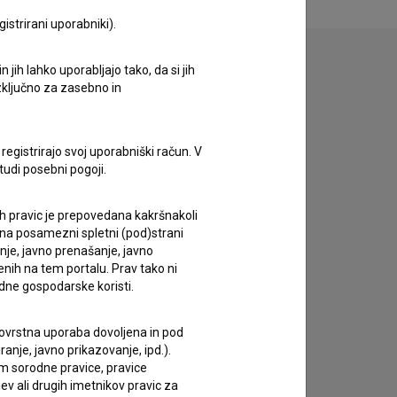
istrirani uporabniki).
jih lahko uporabljajo tako, da si jih
izključno za zasebno in
zivov.
registrirajo svoj uporabniški račun. V
tudi posebni pogoji.
ih pravic je prepovedana kakršnakoli
 na posamezni spletni (pod)strani
anje, javno prenašanje, javno
enih na tem portalu. Prav tako ni
dne gospodarske koristi.
 tovrstna uporaba dovoljena in pod
anje, javno prikazovanje, ipd.).
im sorodne pravice, pravice
ev ali drugih imetnikov pravic za