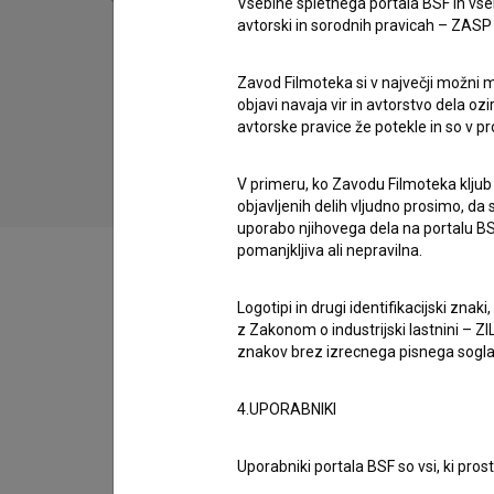
Vsebine spletnega portala BSF in vs
avtorski in sorodnih pravicah – ZASP (U
Zavod Filmoteka si v največji možni m
50 skladb, ki so nas zapele: Kjer lastovke
objavi navaja vir in avtorstvo dela oz
gnezdijo (2023)
avtorske pravice že potekle in so v p
V primeru, ko Zavodu Filmoteka kljub
objavljenih delih vljudno prosimo, da
uporabo njihovega dela na portalu BS
pomanjkljiva ali nepravilna.
Logotipi in drugi identifikacijski zna
z Zakonom o industrijski lastnini – ZIL
Filmografija (2)
znakov brez izrecnega pisnega soglasj
4.UPORABNIKI
Razširjeni podatki
Uporabniki portala BSF so vsi, ki pros