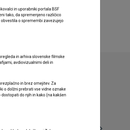
kovalci in uporabniki portala BSF
eni tako, da spremenjeno različico
e obvestila o spremembi zavezujejo
pregleda in arhiva slovenske filmske
afijami, avdiovizualnimi deli in
 brezplačno in brez omejitev. Za
iki o dolžni prebrati vse vidne oznake
 dostopati do njih in kako (na kakšen