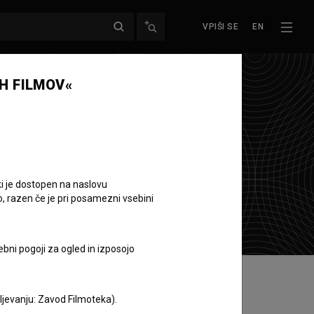
VPIŠI SE
EN
H FILMOV«
ki je dostopen na naslovu
o, razen če je pri posamezni vsebini
ebni pogoji za ogled in izposojo
aljevanju: Zavod Filmoteka).