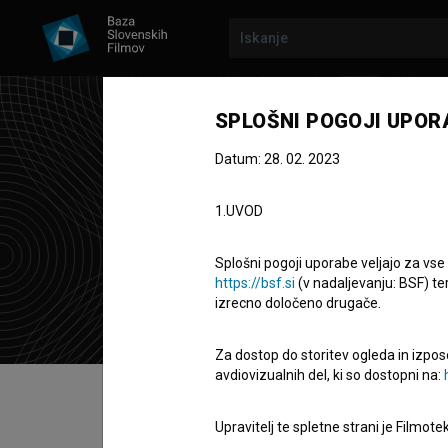
SPLOŠNI POGOJI UPOR
Datum: 28. 02. 2023
Val
1.UVOD
scenaristka
Splošni pogoji uporabe veljajo za vse
https://bsf.si
(v nadaljevanju: BSF) te
izrecno določeno drugače.
Za dostop do storitev ogleda in izpos
avdiovizualnih del, ki so dostopni na:
Kazalo
Upravitelj te spletne strani je Filmot