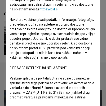
avdiovizualnimi deli in drugimi vsebinami, ki so dostopne
na spletnem mestu
https://bsf.si
.
Galerija
(1)
Nekatere vsebine (zlasti podatki, informacije, fotografije,
preglednice ipd.) so na spletnem portalu dostopne
brezplačno in brez omejitev. Za dostop ali uporabo drugih
vsebin (npr. ogled in izposoja avdiovizualnih del) pa veljajo
posebni pogoji. Uporabniki o dolžni prebrati vse vidne
oznake in pred vsakršno uporabo vsebin, ki so dostopne
na spletnem portalu BSF, preveriti pod kakšnimi pogoji
smejo dostopati do njih in kako (na kakšen način in v
kakšnem obsegu) jih smejo uporabljati.
3.PRAVICE INTELEKTUALNE LASTNINE
Vsebine spletnega portala BSF in vsebine posamezne
Oglejte si
spletne strani tega portala so varovane kot avtorska dela
v skladu z določbami Zakona o avtorski in sorodnih
pravicah – ZASP (Ur. l. RS, št. 21/95 in spr.) ali kot drugi
predmeti varstva s pravicami intelektualne lastnine.