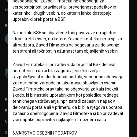
Tehnična pomoč: podpora@bsf.si
posodobljene. Zavod Filmoteka ne odgovarja za
verodostojnost, pravilnost ali preverjenost podatkov in
Mednarodna številka ISSN 2670-787X
katerihkoli drugih vsebin, do katerih lahko dostopajo
uporabniki prek portala BSF.
Projekt sofinancira:
Na portalu BSF so objavljene tudi povezave na spletne
strani tretjih oseb, na katere Zavod Filmoteka nima vpliva
ali nadzora, Zavod Filmoteka ne odgovarja za delovanje
teh strani ali točnost in ažurnost tam objavljenih vsebin.
Zavod Filmoteka si prizadeva, da bi portal BSF deloval
nemoteno in da bi bila zagotovljena čim večja
razpoložljivost in dostopnost portala, vendar ne odgovarja
za morebitno zamudo pri ažuriranju objavljenih vsebin.
Zavod Filmoteka prav tako ne odgovarja za kakršnokoli
škodo, ki bi nastala uporabnikom kot posledica rednega
PARTNERJI
tehničnega vzdrževanja, npr. zaradi začasnih napak v
delovanju portala ali v primeru, da bi bila njegova uporaba
POGOJI UPORABE
začasno onemogočena. Zavod Filmoteka si bo prizadeval
vse napake odpraviti v najkrajšem možnem času.
O PROJEKTU
STATISTIKA
6.VARSTVO OSEBNIH PODATKOV