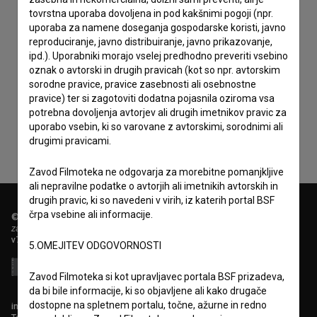
tovrstna uporaba dovoljena in pod kakšnimi pogoji (npr.
uporaba za namene doseganja gospodarske koristi, javno
reproduciranje, javno distribuiranje, javno prikazovanje,
ipd.). Uporabniki morajo vselej predhodno preveriti vsebino
oznak o avtorski in drugih pravicah (kot so npr. avtorskim
Sprejemam
splošne pogoje
in dajem
soglasje
za
sorodne pravice, pravice zasebnosti ali osebnostne
zbiranje, hrambo in obdelavo osebnih podatkov.
pravice) ter si zagotoviti dodatna pojasnila oziroma vsa
potrebna dovoljenja avtorjev ali drugih imetnikov pravic za
uporabo vsebin, ki so varovane z avtorskimi, sorodnimi ali
drugimi pravicami.
Zavod Filmoteka ne odgovarja za morebitne pomanjkljive
ali nepravilne podatke o avtorjih ali imetnikih avtorskih in
drugih pravic, ki so navedeni v virih, iz katerih portal BSF
črpa vsebine ali informacije.
© 2018-2026, Filmoteka,
zavod za širjenje filmske kulture
v7.151.0
5.OMEJITEV ODGOVORNOSTI
Zavod Filmoteka si kot upravljavec portala BSF prizadeva,
da bi bile informacije, ki so objavljene ali kako drugače
dostopne na spletnem portalu, točne, ažurne in redno
info@filmoteka.si