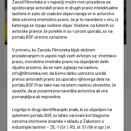
Zavod Filmoteka si v največji možni meri prizadeva za
spoštovanje avtorskih pravic in drugih pravic intelektualne
lastnine in zato ob vsakršni objavi navaja vir in avtorstvo
dela oziroma imetništvo pravic, če je to navedeno v viru, iz
katerega se črpajo vsebine objav. Vsebine, na katerih so
avtorske pravice že potekle in so v prosti uporabi, so na
portalu BSF izrecno označene.
V primeru, ko Zavodu Filmoteka kljub skrbnim
Govorilne ure (2018)
prizadevanjem ni uspelo najti vseh avtorjev oz. imetnikov
pravic, morebitne imetnike pravic na objavljenih delih
komedija
vljudno prosimo, da se nam zglasijo na naslovu
info@filmoteka.net, da bomo lahko ustrezno uredili
prenos avtorskih pravic za uporabo njihovega dela na
portalu BSF. Prav tako nas na istem naslovu obvestite, če
opazite, da je posamezna navedba avtorstva ali vira
pomanjkljiva ali nepravilna.
Logotipi in drugi identifikacijski znaki, ki so objavljeni na
spletnem portalu BSF, so lahko varovani kot blagovne
Filmografija (64)
oziroma storitvene znamke v skladu z Zakonom o
industrijski lastnini – ZIL-1 (Ur. l. RS, št. 51/06 in spr.) in