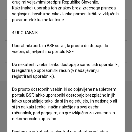
drugimi veljavnimi predpisi Republike Slovenije.
Nagrade in nominacije
Kakršnakoli uporaba teh znakov brez izrecnega pisnega
soglasja njihovih imetnikov lahko pomeni kršitev izključnih
pravic intelektualne lastnine.
Organizacije
4.UPORABNIKI
Uporabniki portala BSF so vsi, ki prosto dostopajo do
Razširjeni podatki
vsebin, objavljenih na portalu BSF.
Do nekaterih vsebin lahko dostopajo samo tisti uporabniki,
ki registrirajo uporabniški račun (v nadaljevanju:
registrirani uporabniki).
Do prosto dostopnih vsebin, ki so objavljene na spletnem
portalu BSF, lahko uporabniki dostopajo brezplačno in jih
lahko uporabljajo tako, da si jih ogledujejo, jih natisnejo ali
Stik z uredništvom
si jih na kakršenkoli način naložijo na svoj osebni
Spoštovani, s pomočjo spodnjega obrazca lahko stopite v
računalnik, pod pogojem, da gre izključno za zasebno in
stik z uredništvom Baze slovenskih filmov. Veseli bomo vaših
nekomercialno uporabo.
odzivov.
Dostop do nekaterih vsebin kot npr. storitev ogleda in