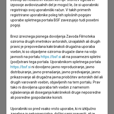
izposoje avdiovizualnih del je mogoč le, če si uporabniki
imam vprašanje
registrirajo svoj uporabniški račun. V takih primerih
prijavljam napako
registrirane uporabnike poleg teh splošnih pogojev
uporabe spletnega portala BSF zavezujejo tudi posebni
želim dodati podatke
pogoji.
drugo
Brez izrecnega pisnega dovoljenja Zavoda Filmoteka
oziroma drugih imetnikov avtorskih, izvajalskih ali drugih
pravic je prepovedana kakršnakoli drugačna uporaba
vsebin, ki so objavljene oziroma drugače dane na voljo
javnosti na portalu
https://bsf.si
ali na posamezni spletni
(pod)strani tega portala. Uporabnikom spletnega portala
https://bsf.si
ni dovoljeno javno reproduciranje, javno
distribuiranje, javno prenašanje, javno predvajanje, javno
prikazovanje ali drugačna javna priobčitev avtorskih del ali
drugih varovanih vsebin, objavljenih na tem portalu. Prav
tako ni dovoljena uporaba teh vsebin z namenom
oglaševanja ali doseganja kakršnekoli druge neposredne
ali posredne gospodarske koristi.
Uporabniki so pred vsako vrsto uporabe, ki ni izključno
zasebna in nekomercialna, dolžni sami preveriti, ali je