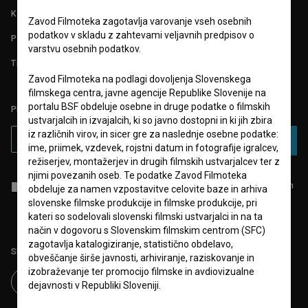
KONTAKT
Zavod Filmoteka zagotavlja varovanje vseh osebnih
podatkov v skladu z zahtevami veljavnih predpisov o
POGOSTA VPRAŠANJA
varstvu osebnih podatkov.
TEST FUNKCIONALNOSTI
Zavod Filmoteka na podlagi dovoljenja Slovenskega
filmskega centra, javne agencije Republike Slovenije na
portalu BSF obdeluje osebne in druge podatke o filmskih
PRIJAVITE SE NA BSF NOVIČNIK:
ustvarjalcih in izvajalcih, ki so javno dostopni in ki jih zbira
iz različnih virov, in sicer gre za naslednje osebne podatke:
PRIJAVA
ime, priimek, vzdevek, rojstni datum in fotografije igralcev,
režiserjev, montažerjev in drugih filmskih ustvarjalcev ter z
njimi povezanih oseb. Te podatke Zavod Filmoteka
Sprejemam
splošne pogoje
in dajem
soglasje
za zbiranje, hrambo in
obdeluje za namen vzpostavitve celovite baze in arhiva
obdelavo osebnih podatkov.
slovenske filmske produkcije in filmske produkcije, pri
kateri so sodelovali slovenski filmski ustvarjalci in na ta
način v dogovoru s Slovenskim filmskim centrom (SFC)
zagotavlja katalogiziranje, statistično obdelavo,
Sledite nam na:
obveščanje širše javnosti, arhiviranje, raziskovanje in
izobraževanje ter promocijo filmske in avdiovizualne
dejavnosti v Republiki Sloveniji.