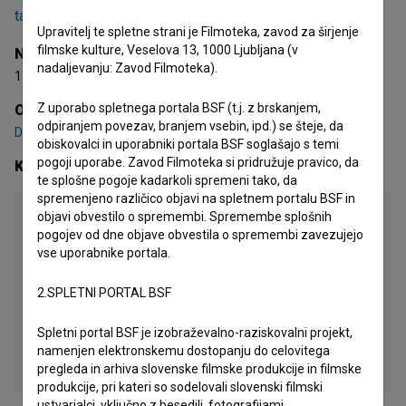
tabo (2026)
, ki je v nastajanju.
Upravitelj te spletne strani je Filmoteka, zavod za širjenje
filmske kulture, Veselova 13, 1000 Ljubljana (v
Nagrade
nadaljevanju: Zavod Filmoteka).
1 nagrada
Z uporabo spletnega portala BSF (t.j. z brskanjem,
Organizacije
odpiranjem povezav, branjem vsebin, ipd.) se šteje, da
DPPU - Društvo postprodukcijskih ustvarjalcev
obiskovalci in uporabniki portala BSF soglašajo s temi
pogoji uporabe. Zavod Filmoteka si pridružuje pravico, da
Kontaktni podatki
te splošne pogoje kadarkoli spremeni tako, da
spremenjeno različico objavi na spletnem portalu BSF in
Lukas Miheljak
objavi obvestilo o spremembi. Spremembe splošnih
pogojev od dne objave obvestila o spremembi zavezujejo
telefon
vse uporabnike portala.
+386 51 399 049
2.SPLETNI PORTAL BSF
e-pošta
lukas@miheljak.si
Spletni portal BSF je izobraževalno-raziskovalni projekt,
spletna stran
namenjen elektronskemu dostopanju do celovitega
https://lukasmiheljak.com
pregleda in arhiva slovenske filmske produkcije in filmske
produkcije, pri kateri so sodelovali slovenski filmski
ustvarjalci, vključno z besedili, fotografijami,