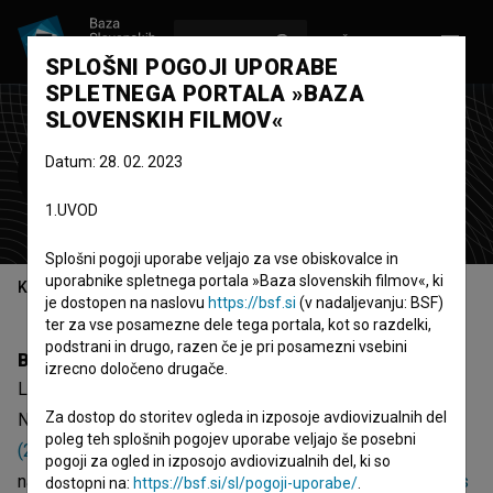
VPIŠI SE
EN
SPLOŠNI POGOJI UPORABE
SPLETNEGA PORTALA »BAZA
SLOVENSKIH FILMOV«
Lukas Miheljak
Datum: 28. 02. 2023
montažer
skrbnik materiala
asistent
1.UVOD
montaže
Splošni pogoji uporabe veljajo za vse obiskovalce in
uporabnike spletnega portala »Baza slovenskih filmov«, ki
Kazalo
je dostopen na naslovu
https://bsf.si
(v nadaljevanju: BSF)
ter za vse posamezne dele tega portala, kot so razdelki,
podstrani in drugo, razen če je pri posamezni vsebini
Biografija
izrecno določeno drugače.
Lukas Miheljak je montažer in skrbnik materiala.
Za dostop do storitev ogleda in izposoje avdiovizualnih del
Najodmevnejši projekti, pri katerih je sodeloval, so
Sestre
poleg teh splošnih pogojev uporabe veljajo še posebni
(2021)
,
Fantasy (2025)
in
K.A.O.S. (2016)
. Prejel je 1
pogoji za ogled in izposojo avdiovizualnih del, ki so
nagrado. Trenutno sodeluje pri projektu
Vse, kar je narobe s
dostopni na:
https://bsf.si/sl/pogoji-uporabe/
.