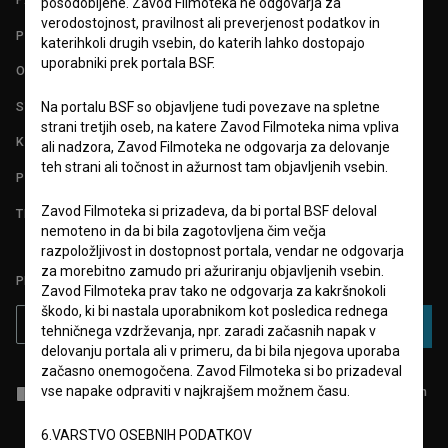
posodobljene. Zavod Filmoteka ne odgovarja za
verodostojnost, pravilnost ali preverjenost podatkov in
POGOJI UPORABE
katerihkoli drugih vsebin, do katerih lahko dostopajo
uporabniki prek portala BSF.
O PROJEKTU
STATISTIKA
Na portalu BSF so objavljene tudi povezave na spletne
strani tretjih oseb, na katere Zavod Filmoteka nima vpliva
KONTAKT
ali nadzora, Zavod Filmoteka ne odgovarja za delovanje
teh strani ali točnost in ažurnost tam objavljenih vsebin.
POGOSTA VPRAŠANJA
Zavod Filmoteka si prizadeva, da bi portal BSF deloval
TEST FUNKCIONALNOSTI
nemoteno in da bi bila zagotovljena čim večja
razpoložljivost in dostopnost portala, vendar ne odgovarja
za morebitno zamudo pri ažuriranju objavljenih vsebin.
PRIJAVITE SE NA BSF NOVIČNIK:
Zavod Filmoteka prav tako ne odgovarja za kakršnokoli
škodo, ki bi nastala uporabnikom kot posledica rednega
PRIJAVA
tehničnega vzdrževanja, npr. zaradi začasnih napak v
delovanju portala ali v primeru, da bi bila njegova uporaba
začasno onemogočena. Zavod Filmoteka si bo prizadeval
vse napake odpraviti v najkrajšem možnem času.
Sprejemam
splošne pogoje
in dajem
soglasje
za zbiranje, hrambo in
obdelavo osebnih podatkov.
6.VARSTVO OSEBNIH PODATKOV