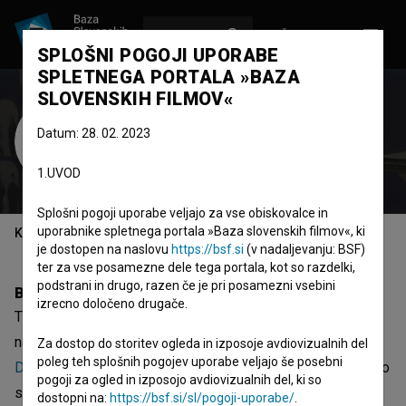
VPIŠI SE
EN
SPLOŠNI POGOJI UPORABE
SPLETNEGA PORTALA »BAZA
SLOVENSKIH FILMOV«
Tina Vrbnjak
Datum: 28. 02. 2023
Zasedba
1.UVOD
Splošni pogoji uporabe veljajo za vse obiskovalce in
uporabnike spletnega portala »Baza slovenskih filmov«, ki
Kazalo
je dostopen na naslovu
https://bsf.si
(v nadaljevanju: BSF)
ter za vse posamezne dele tega portala, kot so razdelki,
podstrani in drugo, razen če je pri posamezni vsebini
Biografija
izrecno določeno drugače.
Tina Vrbnjak je nastopajoča. Najodmevnejši projekti, kjer je
nastopila, so
Nihče ni rekel, da te moram imeti rad (2019)
,
Za dostop do storitev ogleda in izposoje avdiovizualnih del
poleg teh splošnih pogojev uporabe veljajo še posebni
Dvojina (2013)
in
2030 (2022)
. Prejela je 2 nagradi. Trenutno
pogoji za ogled in izposojo avdiovizualnih del, ki so
sodeluje pri projektih
Konji (s.d.)
in
Trezor (s.d.)
, ki sta v
dostopni na:
https://bsf.si/sl/pogoji-uporabe/
.