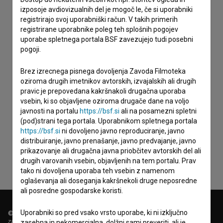
izposoje avdiovizualnih del je mogoč le, če si uporabniki
registrirajo svoj uporabniški račun. V takih primerih
registrirane uporabnike poleg teh splošnih pogojev
uporabe spletnega portala BSF zavezujejo tudi posebni
pogoji.
Brez izrecnega pisnega dovoljenja Zavoda Filmoteka
oziroma drugih imetnikov avtorskih, izvajalskih ali drugih
pravic je prepovedana kakršnakoli drugačna uporaba
vsebin, ki so objavljene oziroma drugače dane na voljo
javnosti na portalu
https://bsf.si
ali na posamezni spletni
Sprejemam
splošne pogoje
in dajem
soglasje
za
(pod)strani tega portala. Uporabnikom spletnega portala
zbiranje, hrambo in obdelavo osebnih podatkov.
https://bsf.si
ni dovoljeno javno reproduciranje, javno
distribuiranje, javno prenašanje, javno predvajanje, javno
prikazovanje ali drugačna javna priobčitev avtorskih del ali
drugih varovanih vsebin, objavljenih na tem portalu. Prav
tako ni dovoljena uporaba teh vsebin z namenom
oglaševanja ali doseganja kakršnekoli druge neposredne
ali posredne gospodarske koristi.
Uporabniki so pred vsako vrsto uporabe, ki ni izključno
© 2018-2026, Filmoteka,
zavod za širjenje filmske kulture
zasebna in nekomercialna, dolžni sami preveriti, ali je