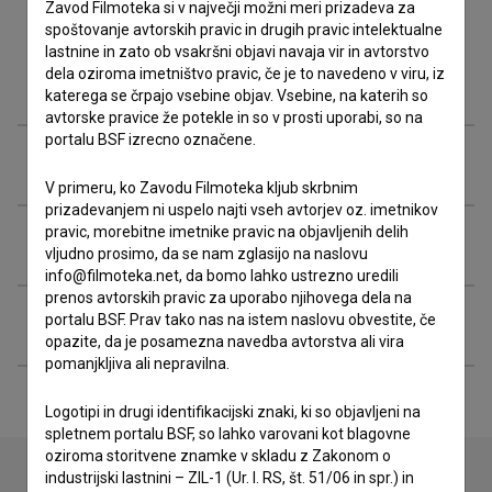
Zavod Filmoteka si v največji možni meri prizadeva za
spoštovanje avtorskih pravic in drugih pravic intelektualne
lastnine in zato ob vsakršni objavi navaja vir in avtorstvo
dela oziroma imetništvo pravic, če je to navedeno v viru, iz
Filmografija (28)
katerega se črpajo vsebine objav. Vsebine, na katerih so
avtorske pravice že potekle in so v prosti uporabi, so na
portalu BSF izrecno označene.
Nagrade in nominacije
V primeru, ko Zavodu Filmoteka kljub skrbnim
prizadevanjem ni uspelo najti vseh avtorjev oz. imetnikov
pravic, morebitne imetnike pravic na objavljenih delih
Organizacije
vljudno prosimo, da se nam zglasijo na naslovu
info@filmoteka.net, da bomo lahko ustrezno uredili
prenos avtorskih pravic za uporabo njihovega dela na
Razširjeni podatki
portalu BSF. Prav tako nas na istem naslovu obvestite, če
opazite, da je posamezna navedba avtorstva ali vira
pomanjkljiva ali nepravilna.
Logotipi in drugi identifikacijski znaki, ki so objavljeni na
spletnem portalu BSF, so lahko varovani kot blagovne
oziroma storitvene znamke v skladu z Zakonom o
industrijski lastnini – ZIL-1 (Ur. l. RS, št. 51/06 in spr.) in