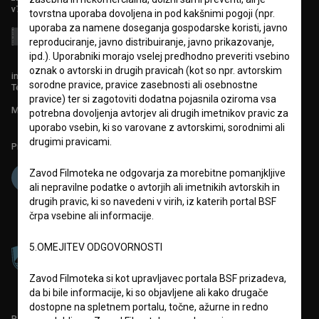
v7.151.0
tovrstna uporaba dovoljena in pod kakšnimi pogoji (npr.
uporaba za namene doseganja gospodarske koristi, javno
reproduciranje, javno distribuiranje, javno prikazovanje,
ipd.). Uporabniki morajo vselej predhodno preveriti vsebino
oznak o avtorski in drugih pravicah (kot so npr. avtorskim
info@filmoteka.si
sorodne pravice, pravice zasebnosti ali osebnostne
Tehnična pomoč: podpora@bsf.si
pravice) ter si zagotoviti dodatna pojasnila oziroma vsa
Mednarodna številka ISSN 2670-787X
potrebna dovoljenja avtorjev ali drugih imetnikov pravic za
uporabo vsebin, ki so varovane z avtorskimi, sorodnimi ali
drugimi pravicami.
Projekt sofinancira:
Zavod Filmoteka ne odgovarja za morebitne pomanjkljive
ali nepravilne podatke o avtorjih ali imetnikih avtorskih in
drugih pravic, ki so navedeni v virih, iz katerih portal BSF
črpa vsebine ali informacije.
5.OMEJITEV ODGOVORNOSTI
Zavod Filmoteka si kot upravljavec portala BSF prizadeva,
da bi bile informacije, ki so objavljene ali kako drugače
dostopne na spletnem portalu, točne, ažurne in redno
PARTNERJI