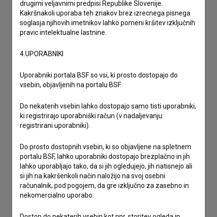
drugimi veljavnimi predpisi Republike Slovenije.
Stik z uredništvom
Kakršnakoli uporaba teh znakov brez izrecnega pisnega
soglasja njihovih imetnikov lahko pomeni kršitev izključnih
Spoštovani, s pomočjo spodnjega obrazca lahko stopite v
pravic intelektualne lastnine.
stik z uredništvom Baze slovenskih filmov. Veseli bomo vaših
odzivov.
4.UPORABNIKI
imam vprašanje
Uporabniki portala BSF so vsi, ki prosto dostopajo do
vsebin, objavljenih na portalu BSF.
prijavljam napako
želim dodati podatke
Do nekaterih vsebin lahko dostopajo samo tisti uporabniki,
drugo
ki registrirajo uporabniški račun (v nadaljevanju:
registrirani uporabniki).
Do prosto dostopnih vsebin, ki so objavljene na spletnem
portalu BSF, lahko uporabniki dostopajo brezplačno in jih
lahko uporabljajo tako, da si jih ogledujejo, jih natisnejo ali
si jih na kakršenkoli način naložijo na svoj osebni
računalnik, pod pogojem, da gre izključno za zasebno in
nekomercialno uporabo.
Dostop do nekaterih vsebin kot npr. storitev ogleda in