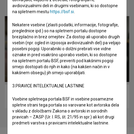
Oglejte si
avdiovizualnimi deli in drugimi vsebinami, ki so dostopne
na spletnem mestu
https://bsf.si
.
Nekatere vsebine (zlasti podatki, informacije, fotografije,
preglednice ipd.) so na spletnem portalu dostopne
brezplačno in brez omejitev. Za dostop ali uporabo drugih
vsebin (npr. ogled in izposoja avdiovizualnih del) pa veljajo
posebni pogoji. Uporabniki o dolžni prebrati vse vidne
oznake in pred vsakršno uporabo vsebin, ki so dostopne
na spletnem portalu BSF, preveriti pod kakšnimi pogoji
smejo dostopati do njih in kako (na kakšen način in v
kakšnem obsegu) jih smejo uporabljati.
3.PRAVICE INTELEKTUALNE LASTNINE
Borbike (2022)
Vsebine spletnega portala BSF in vsebine posamezne
komedija
spletne strani tega portala so varovane kot avtorska dela
v skladu z določbami Zakona o avtorski in sorodnih
pravicah – ZASP (Ur. l. RS, št. 21/95 in spr.) ali kot drugi
predmeti varstva s pravicami intelektualne lastnine.