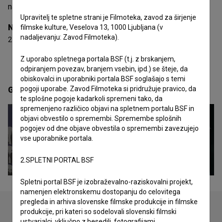
nastajanju.
Upravitelj te spletne strani je Filmoteka, zavod za širjenje
Nagrade
filmske kulture, Veselova 13, 1000 Ljubljana (v
nadaljevanju: Zavod Filmoteka).
2 nagradi
Z uporabo spletnega portala BSF (t.j. z brskanjem,
odpiranjem povezav, branjem vsebin, ipd.) se šteje, da
obiskovalci in uporabniki portala BSF soglašajo s temi
pogoji uporabe. Zavod Filmoteka si pridružuje pravico, da
Galerija
(4)
te splošne pogoje kadarkoli spremeni tako, da
spremenjeno različico objavi na spletnem portalu BSF in
objavi obvestilo o spremembi. Spremembe splošnih
pogojev od dne objave obvestila o spremembi zavezujejo
vse uporabnike portala.
2.SPLETNI PORTAL BSF
Spletni portal BSF je izobraževalno-raziskovalni projekt,
namenjen elektronskemu dostopanju do celovitega
pregleda in arhiva slovenske filmske produkcije in filmske
produkcije, pri kateri so sodelovali slovenski filmski
ustvarjalci, vključno z besedili, fotografijami,