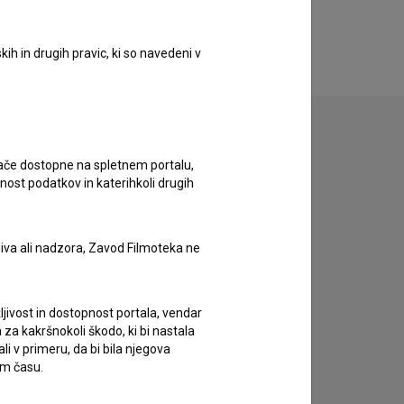
ih in drugih pravic, ki so navedeni v
ugače dostopne na spletnem portalu,
nost podatkov in katerihkoli drugih
zivov.
liva ali nadzora, Zavod Filmoteka ne
ljivost in dostopnost portala, vendar
za kakršnokoli škodo, ki bi nastala
 v primeru, da bi bila njegova
em času.