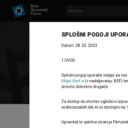
SPLOŠNI POGOJI UPOR
Datum: 28. 02. 2023
Gaš
1.UVOD
režiser
a
Splošni pogoji uporabe veljajo za vse
https://bsf.si
(v nadaljevanju: BSF) te
izrecno določeno drugače.
Za dostop do storitev ogleda in izpos
avdiovizualnih del, ki so dostopni na:
Kazalo
Upravitelj te spletne strani je Filmot