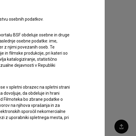
rstvu osebnih podatkov.
portalu BSF obdeluje osebne in druge
za naslednje osebne podatke: ime,
ter z njimi povezanih oseb. Te
in filmske produkcije, pri kateri so
ja katalogiziranje, statistično
izualne dejavnosti v Republiki
e v spletni obrazec na spletni strani
 dovoljuje, da obdeluje in hrani
vod Filmoteka bo zbrane podatke o
vorov na njihova vprašanja in za
lektronskih sporočil nekomercialne
zi z uporabniki spletnega mesta, pri
Deli