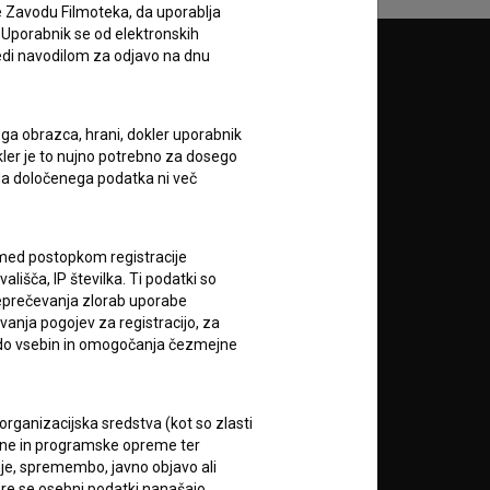
e Zavodu Filmoteka, da uporablja
 Uporabnik se od elektronskih
ledi navodilom za odjavo na dnu
Sledite nam na:
A
ega obrazca, hrani, dokler uporabnik
okler je to nujno potrebno za dosego
o da določenega podatka ni več
c med postopkom registracije
lišča, IP številka. Ti podatki so
reprečevanja zlorab uporabe
RSS novice
vanja pogojev za registracijo, za
 do vsebin in omogočanja čezmejne
RSS dogodki
rganizacijska sredstva (kot so zlasti
ojne in programske opreme ter
Podprite nas z donacijo na
je, spremembo, javno objavo ali
TRR: SI56 6100 0001 5706
684,
re se osebni podatki nanašajo.