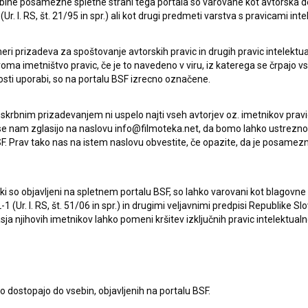
ebine posamezne spletne strani tega portala so varovane kot avtorska d
r. l. RS, št. 21/95 in spr.) ali kot drugi predmeti varstva s pravicami inte
eri prizadeva za spoštovanje avtorskih pravic in drugih pravic intelektua
iroma imetništvo pravic, če je to navedeno v viru, iz katerega se črpajo v
rosti uporabi, so na portalu BSF izrecno označene.
 skrbnim prizadevanjem ni uspelo najti vseh avtorjev oz. imetnikov prav
 se nam zglasijo na naslovu info@filmoteka.net, da bomo lahko ustrezno 
F. Prav tako nas na istem naslovu obvestite, če opazite, da je posamezn
Oglejte si
ki, ki so objavljeni na spletnem portalu BSF, so lahko varovani kot blago
-1 (Ur. l. RS, št. 51/06 in spr.) in drugimi veljavnimi predpisi Republike S
a njihovih imetnikov lahko pomeni kršitev izključnih pravic intelektualn
to dostopajo do vsebin, objavljenih na portalu BSF.