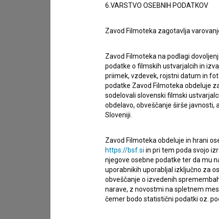
6.VARSTVO OSEBNIH PODATKOV
Zavod Filmoteka zagotavlja varovanj
Zavod Filmoteka na podlagi dovoljenj
podatke o filmskih ustvarjalcih in izvaj
priimek, vzdevek, rojstni datum in fot
podatke Zavod Filmoteka obdeluje za n
sodelovali slovenski filmski ustvarjal
obdelavo, obveščanje širše javnosti, a
Sloveniji.
Sprejemam
splošne pogoje
in dajem
sog
Zavod Filmoteka obdeluje in hrani ose
podatkov.
https://bsf.si
in pri tem poda svojo iz
njegove osebne podatke ter da mu na 
uporabnikih uporabljal izključno za 
obveščanje o izvedenih spremembah v 
narave, z novostmi na spletnem mestu
čemer bodo statistični podatki oz. pod