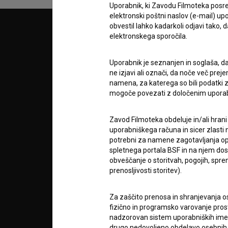
Uporabnik, ki Zavodu Filmoteka posre
elektronski poštni naslov (e-mail) 
obvestil lahko kadarkoli odjavi tako,
© 2018-2026, Filmoteka,
PARTN
elektronskega sporočila.
zavod za širjenje filmske kulture
v7.151.0
Uporabnik je seznanjen in soglaša, d
POGOJ
ne izjavi ali označi, da noče več pre
namena, za katerega so bili podatki zb
mogoče povezati z določenim upora
info@filmoteka.si
O PRO
Tehnična pomoč: podpora@bsf.si
Zavod Filmoteka obdeluje in/ali hrani
Mednarodna številka ISSN 2670-787X
uporabniškega računa in sicer zlasti n
STATIS
potrebni za namene zagotavljanja opt
Projekt sofinancira:
spletnega portala BSF in na njem dosto
obveščanje o storitvah, pogojih, sp
prenosljivosti storitev).
KONTA
Za zaščito prenosa in shranjevanja o
fizično in programsko varovanje pros
POGOS
nadzorovan sistem uporabniških imen 
VPRAŠ
drugo nedovoljeno obdelavo osebnih 