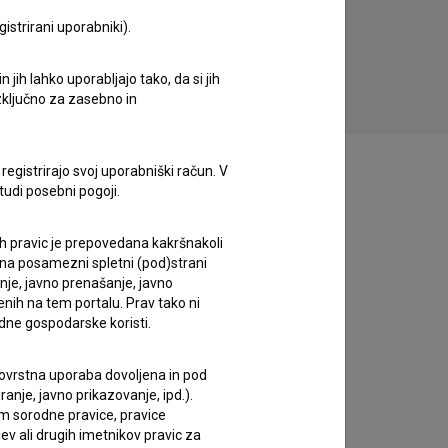
Asemblažist (2020)
istrirani uporabniki).
reklamni
jih lahko uporabljajo tako, da si jih
izključno za zasebno in
registrirajo svoj uporabniški račun. V
tudi posebni pogoji.
ih pravic je prepovedana kakršnakoli
 na posamezni spletni (pod)strani
anje, javno prenašanje, javno
enih na tem portalu. Prav tako ni
dne gospodarske koristi.
 tovrstna uporaba dovoljena in pod
anje, javno prikazovanje, ipd.).
im sorodne pravice, pravice
ev ali drugih imetnikov pravic za