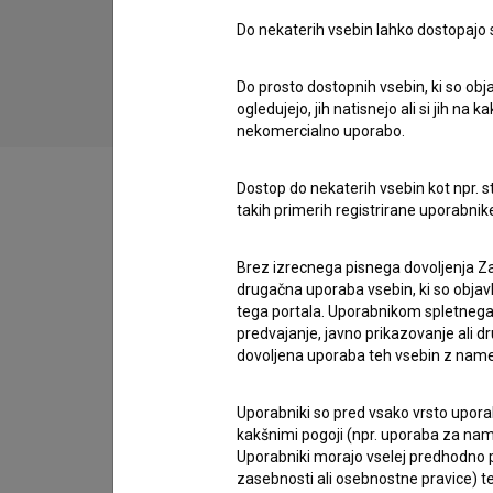
Govor, ki ga vidiš (2019)
Do nekaterih vsebin lahko dostopajo sa
Do prosto dostopnih vsebin, ki so obja
ogledujejo, jih natisnejo ali si jih na
nekomercialno uporabo.
Dostop do nekaterih vsebin kot npr. st
takih primerih registrirane uporabni
Filmografija (45)
Brez izrecnega pisnega dovoljenja Za
drugačna uporaba vsebin, ki so objav
tega portala. Uporabnikom spletnega
Nagrade in nominacije
predvajanje, javno prikazovanje ali dr
dovoljena uporaba teh vsebin z name
Organizacije
Uporabniki so pred vsako vrsto uporabe
kakšnimi pogoji (npr. uporaba za name
Uporabniki morajo vselej predhodno pr
zasebnosti ali osebnostne pravice) te