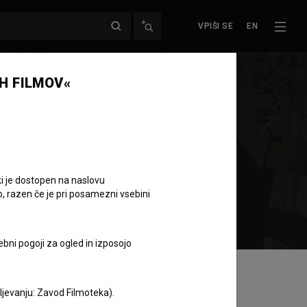
VPIŠI SE
EN
H FILMOV«
ki je dostopen na naslovu
o, razen če je pri posamezni vsebini
ebni pogoji za ogled in izposojo
aljevanju: Zavod Filmoteka).