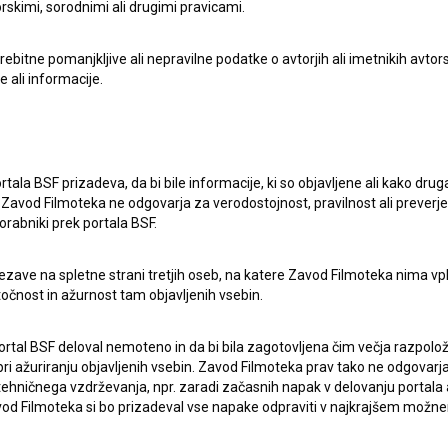
rskimi, sorodnimi ali drugimi pravicami.
itne pomanjkljive ali nepravilne podatke o avtorjih ali imetnikih avtorsk
e ali informacije.
rtala BSF prizadeva, da bi bile informacije, ki so objavljene ali kako dr
Zavod Filmoteka ne odgovarja za verodostojnost, pravilnost ali preverje
pite v stik z uredništvom Baze slovenskih filmov. Veseli bomo vaših od
orabniki prek portala BSF.
ezave na spletne strani tretjih oseb, na katere Zavod Filmoteka nima vp
točnost in ažurnost tam objavljenih vsebin.
ortal BSF deloval nemoteno in da bi bila zagotovljena čim večja razpolož
 ažuriranju objavljenih vsebin. Zavod Filmoteka prav tako ne odgovarja 
hničnega vzdrževanja, npr. zaradi začasnih napak v delovanju portala ali
 Filmoteka si bo prizadeval vse napake odpraviti v najkrajšem možn