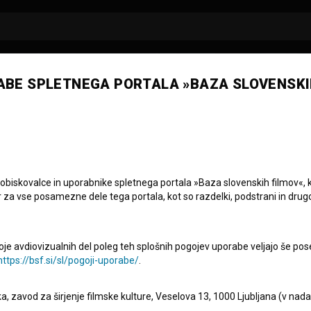
ABE SPLETNEGA PORTALA »BAZA SLOVENSKI
per Markun - Gep
vtor koncepta
scenarist
 obiskovalce in uporabnike spletnega portala »Baza slovenskih filmov«, 
r za vse posamezne dele tega portala, kot so razdelki, podstrani in drug
oje avdiovizualnih del poleg teh splošnih pogojev uporabe veljajo še pos
https://bsf.si/sl/pogoji-uporabe/
.
eka, zavod za širjenje filmske kulture, Veselova 13, 1000 Ljubljana (v nad