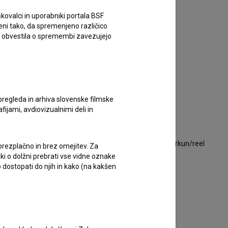
Kontaktni podatki
kovalci in uporabniki portala BSF
eni tako, da spremenjeno različico
Gašper Markun
e obvestila o spremembi zavezujejo
naslov
Kovaška ulica 5, Tržič, Tržič, Slovenija
telefon
+386 40 221 882
pregleda in arhiva slovenske filmske
e-pošta
afijami, avdiovizualnimi deli in
gaspergep@gmail.com
spletna stran
https://gaspergep.wixsite.com/gaspermarkun/reel
 brezplačno in brez omejitev. Za
iki o dolžni prebrati vse vidne oznake
 dostopati do njih in kako (na kakšen