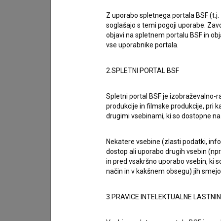
Biografija
* 23.04.1994, Kranj, Slovenija
Z uporabo spletnega portala BSF (t.j.
soglašajo s temi pogoji uporabe. Zavo
objavi na spletnem portalu BSF in o
Gašper Markun, rojen 23.04.1994 (Kranj, Sloven
vse uporabnike portala.
pri katerih je sodeloval, so
Govor, ki ga vidiš 
težkih časih (2018)
. Prejel je 6 nagrad.
2.SPLETNI PORTAL BSF
Nagrade
Spletni portal BSF je izobraževalno-
6 nagrad
produkcije in filmske produkcije, pri ka
Organizacije
drugimi vsebinami, ki so dostopne 
DSI - Društvo slovenskih avdiovizualnih igralcev
Nekatere vsebine (zlasti podatki, inf
dostop ali uporabo drugih vsebin (npr.
in pred vsakršno uporabo vsebin, ki s
način in v kakšnem obsegu) jih smejo 
Galerija
(15)
3.PRAVICE INTELEKTUALNE LASTNI