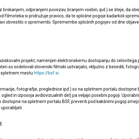
 z brskanjem, odpiranjem povezav, branjem vsebin, ipd.) se šteje, da obis
d Filmoteka si pridružuje pravico, da te splošne pogoje kadarkoli sprem
bjavi obvestilo o spremembi. Spremembe splošnih pogojev od dne objav
ija), je režiser in avtor koncepta. Najodmevnejši projekti,
(2019)
,
Sam (2018)
in
DokumenTrate ali Lepi trenutki v
raziskovalni projekt, namenjen elektronskemu dostopanju do celovitega 
teri so sodelovali slovenski filmski ustvarjalci, vključno z besedili, fotogr
na spletnem mestu
https://bsf.si
.
ormacije, fotografije, preglednice ipd.) so na spletnem portalu dostopne
 ogled in izposoja avdiovizualnih del) pa veljajo posebni pogoji. Uporabn
o dostopne na spletnem portalu BSF, preveriti pod kakšnimi pogoji smejo
uporabljati.
NE