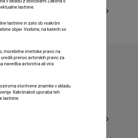
ela v skladu z določbami Zakona o
lektualne lastnine.
lne lastnine in zato ob vsakršni
sebine objav. Vsebine, na katerih so
ic, morebitne imetnike pravic na
uredili prenos avtorskih pravic za
a navedba avtorstva ali vira
vne oziroma storitvene znamke v skladu
lovenije. Kakršnakoli uporaba teh
e lastnine.