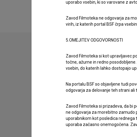
Razširjeni podatki
uporabo vsebin, ki so varovane z avto
Zavod Filmoteka ne odgovarja za moreb
virih, iz katerih portal BSF črpa vsebin
5.OMEJITEV ODGOVORNOSTI
Stik z uredništvom
Zavod Filmoteka si kot upravljavec po
točne, ažurne in redno posodobljene. 
Spoštovani, s pomočjo spodnjega obrazca lahko sto
vsebin, do katerih lahko dostopajo up
imam vprašanje
Na portalu BSF so objavljene tudi pov
prijavljam napako
odgovarja za delovanje teh strani ali 
želim dodati podatke
Zavod Filmoteka si prizadeva, da bi p
drugo
ne odgovarja za morebitno zamudo pri
uporabnikom kot posledica rednega te
uporaba začasno onemogočena. Zavod