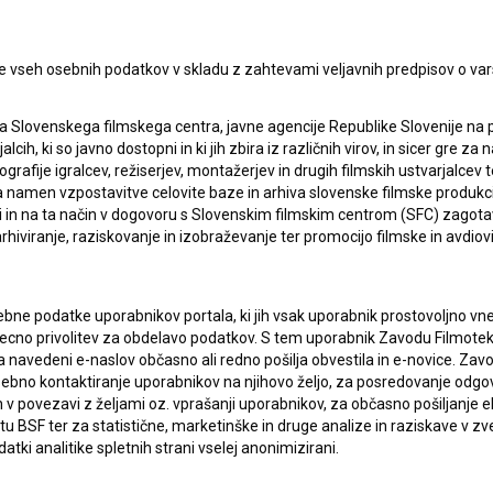
e vseh osebnih podatkov v skladu z zahtevami veljavnih predpisov o va
a Slovenskega filmskega centra, javne agencije Republike Slovenije na 
alcih, ki so javno dostopni in ki jih zbira iz različnih virov, in sicer gre 
ografije igralcev, režiserjev, montažerjev in drugih filmskih ustvarjalcev 
amen vzpostavitve celovite baze in arhiva slovenske filmske produkcije 
ci in na ta način v dogovoru s Slovenskim filmskim centrom (SFC) zagotavl
rhiviranje, raziskovanje in izobraževanje ter promocijo filmske in avdiov
lasje
za zbiranje, hrambo in obdelavo osebnih
bne podatke uporabnikov portala, ki jih vsak uporabnik prostovoljno vnes
recno privolitev za obdelavo podatkov. S tem uporabnik Zavodu Filmoteka
navedeni e-naslov občasno ali redno pošilja obvestila in e-novice. Za
osebno kontaktiranje uporabnikov na njihovo željo, za posredovanje odgo
povezavi z željami oz. vprašanji uporabnikov, za občasno pošiljanje e
 BSF ter za statistične, marketinške in druge analize in raziskave v zve
atki analitike spletnih strani vselej anonimizirani.