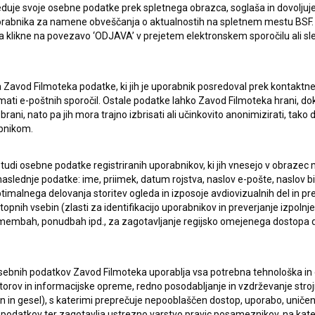
duje svoje osebne podatke prek spletnega obrazca, soglaša in dovoljuj
uporabnika za namene obveščanja o aktualnostih na spletnem mestu BSF.
 da klikne na povezavo ‘ODJAVA’ v prejetem elektronskem sporočilu ali s
ERJI
PRIJAVITE SE NA BSF NOVIČNIK:
PRIJAV
a Zavod Filmoteka podatke, ki jih je uporabnik posredoval prek kontaktn
I UPORABE
jemati e-poštnih sporočil. Ostale podatke lahko Zavod Filmoteka hrani, d
rani, nato pa jih mora trajno izbrisati ali učinkovito anonimizirati, tak
Sprejemam
splošne pogoje
in dajem
soglasje
za
bnikom.
zbiranje, hrambo in obdelavo osebnih podatkov.
JEKTU
 tudi osebne podatke registriranih uporabnikov, ki jih vnesejo v obraze
aslednje podatke: ime, priimek, datum rojstva, naslov e-pošte, naslov biva
TIKA
imalnega delovanja storitev ogleda in izposoje avdiovizualnih del in p
pnih vsebin (zlasti za identifikacijo uporabnikov in preverjanje izpolnje
remembah, ponudbah ipd., za zagotavljanje regijsko omejenega dostopa
KT
sebnih podatkov Zavod Filmoteka uporablja vsa potrebna tehnološka in o
torov in informacijske opreme, redno posodabljanje in vzdrževanje str
TA
in gesel), s katerimi preprečuje nepooblaščen dostop, uporabo, uničen
ANJA
podatkov ter zagotavlja ustrezno varstvo pravic posameznikov, na kate