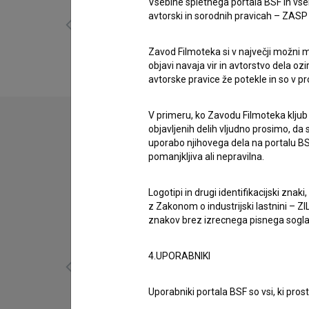
Vsebine spletnega portala BSF in vs
avtorski in sorodnih pravicah – ZASP (U
Zavod Filmoteka si v največji možni m
objavi navaja vir in avtorstvo dela oz
avtorske pravice že potekle in so v p
V primeru, ko Zavodu Filmoteka kljub
objavljenih delih vljudno prosimo, da
uporabo njihovega dela na portalu BS
pomanjkljiva ali nepravilna.
Logotipi in drugi identifikacijski zna
z Zakonom o industrijski lastnini – ZIL
znakov brez izrecnega pisnega soglasj
4.UPORABNIKI
Uporabniki portala BSF so vsi, ki pros