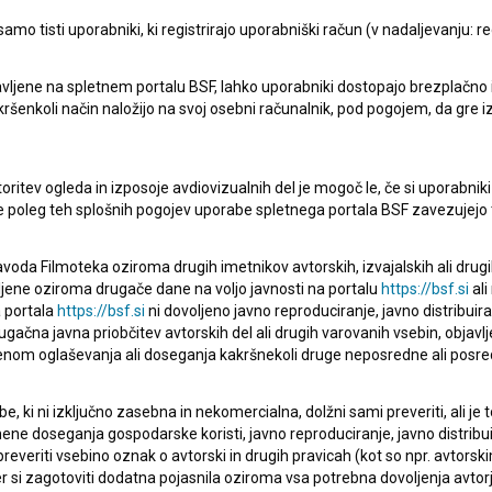
mo tisti uporabniki, ki registrirajo uporabniški račun (v nadaljevanju: reg
Zgodba o tromostovju (2022)
vljene na spletnem portalu BSF, lahko uporabniki dostopajo brezplačno in 
 kakršenkoli način naložijo na svoj osebni računalnik, pod pogojem, da gre 
oritev ogleda in izposoje avdiovizualnih del je mogoč le, če si uporabniki 
ke poleg teh splošnih pogojev uporabe spletnega portala BSF zavezujejo 
voda Filmoteka oziroma drugih imetnikov avtorskih, izvajalskih ali drug
ljene oziroma drugače dane na voljo javnosti na portalu
https://bsf.si
ali
 portala
https://bsf.si
ni dovoljeno javno reproduciranje, javno distribuir
ugačna javna priobčitev avtorskih del ali drugih varovanih vsebin, objavlj
nom oglaševanja ali doseganja kakršnekoli druge neposredne ali posre
, ki ni izključno zasebna in nekomercialna, dolžni sami preveriti, ali je
ne doseganja gospodarske koristi, javno reproduciranje, javno distribuir
everiti vsebino oznak o avtorski in drugih pravicah (kot so npr. avtorsk
r si zagotoviti dodatna pojasnila oziroma vsa potrebna dovoljenja avtorj