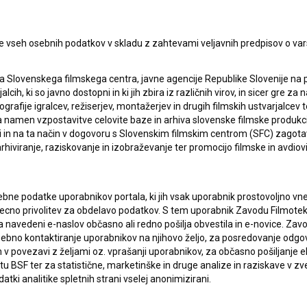
e vseh osebnih podatkov v skladu z zahtevami veljavnih predpisov o va
a Slovenskega filmskega centra, javne agencije Republike Slovenije na 
alcih, ki so javno dostopni in ki jih zbira iz različnih virov, in sicer gre 
ografije igralcev, režiserjev, montažerjev in drugih filmskih ustvarjalcev 
amen vzpostavitve celovite baze in arhiva slovenske filmske produkcije 
ci in na ta način v dogovoru s Slovenskim filmskim centrom (SFC) zagotavl
rhiviranje, raziskovanje in izobraževanje ter promocijo filmske in avdiov
bne podatke uporabnikov portala, ki jih vsak uporabnik prostovoljno vnes
recno privolitev za obdelavo podatkov. S tem uporabnik Zavodu Filmoteka
navedeni e-naslov občasno ali redno pošilja obvestila in e-novice. Za
osebno kontaktiranje uporabnikov na njihovo željo, za posredovanje odgo
lasje
za zbiranje, hrambo in obdelavo osebnih
povezavi z željami oz. vprašanji uporabnikov, za občasno pošiljanje e
 BSF ter za statistične, marketinške in druge analize in raziskave v zve
atki analitike spletnih strani vselej anonimizirani.