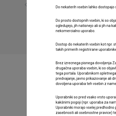
Do nekaterih vsebin lahko dostopajo sa
Do prosto dostopnih vsebin, ki so obja
Sužnji (2025)
ogledujejo, jih natisnejo ali si jih na
drama, komedija, socialni
nekomercialno uporabo.
Dostop do nekaterih vsebin kot npr. st
takih primerih registrirane uporabni
Brez izrecnega pisnega dovoljenja Za
drugačna uporaba vsebin, ki so objav
tega portala. Uporabnikom spletnega
Zasedba
predvajanje, javno prikazovanje ali dr
dovoljena uporaba teh vsebin z name
Uporabniki so pred vsako vrsto uporabe
Ekipa
kakšnimi pogoji (npr. uporaba za name
Uporabniki morajo vselej predhodno pr
zasebnosti ali osebnostne pravice) te