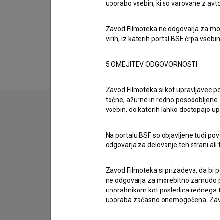
Organizacije
uporabo vsebin, ki so varovane z avto
Zavod Filmoteka ne odgovarja za moreb
Razširjeni podatki
virih, iz katerih portal BSF črpa vsebin
5.OMEJITEV ODGOVORNOSTI
Zavod Filmoteka si kot upravljavec po
točne, ažurne in redno posodobljene. 
vsebin, do katerih lahko dostopajo up
Stik z uredništvom
Na portalu BSF so objavljene tudi pov
Spoštovani, s pomočjo spodnjega obrazca lahko sto
odgovarja za delovanje teh strani ali 
imam vprašanje
Zavod Filmoteka si prizadeva, da bi p
ne odgovarja za morebitno zamudo pri
prijavljam napako
uporabnikom kot posledica rednega te
želim dodati podatke
uporaba začasno onemogočena. Zavod
drugo