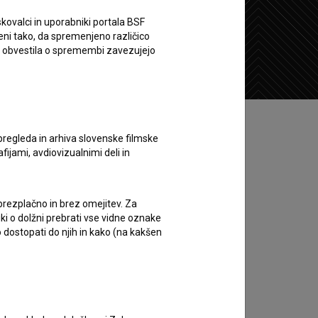
kovalci in uporabniki portala BSF
eni tako, da spremenjeno različico
Želim si ogledati ta film
e obvestila o spremembi zavezujejo
pregleda in arhiva slovenske filmske
afijami, avdiovizualnimi deli in
 brezplačno in brez omejitev. Za
iki o dolžni prebrati vse vidne oznake
 dostopati do njih in kako (na kakšen