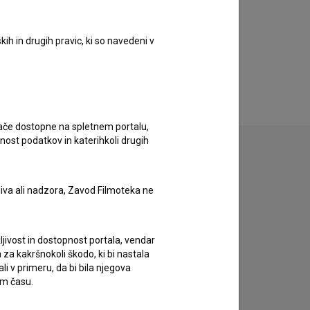
ih in drugih pravic, ki so navedeni v
ugače dostopne na spletnem portalu,
nost podatkov in katerihkoli drugih
liva ali nadzora, Zavod Filmoteka ne
zivov.
ljivost in dostopnost portala, vendar
za kakršnokoli škodo, ki bi nastala
 v primeru, da bi bila njegova
em času.