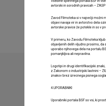
Vsebine spletnega portala BSF in vs
Bojan Emeršič
,
Gaja Filač
,
Marija Bergam
avtorski in sorodnih pravicah – ZASP (U
Zavod Filmoteka si v največji možni m
objavi navaja vir in avtorstvo dela oz
avtorske pravice že potekle in so v p
V primeru, ko Zavodu Filmoteka kljub
objavljenih delih vljudno prosimo, da
uporabo njihovega dela na portalu BS
pomanjkljiva ali nepravilna.
Logotipi in drugi identifikacijski zna
z Zakonom o industrijski lastnini – ZIL
znakov brez izrecnega pisnega soglasj
4.UPORABNIKI
Uporabniki portala BSF so vsi, ki pros