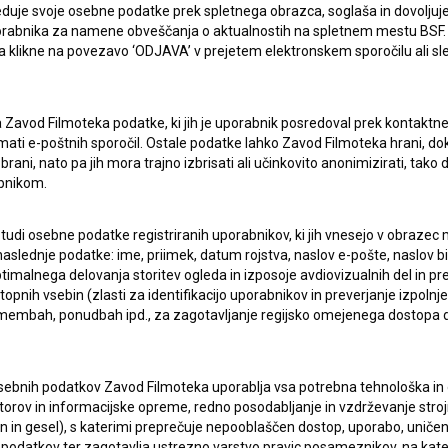
duje svoje osebne podatke prek spletnega obrazca, soglaša in dovoljuj
uporabnika za namene obveščanja o aktualnostih na spletnem mestu BSF.
 da klikne na povezavo ‘ODJAVA’ v prejetem elektronskem sporočilu ali s
a Zavod Filmoteka podatke, ki jih je uporabnik posredoval prek kontaktn
ERJI
PRIJAVITE SE NA BSF NOVIČNIK:
jemati e-poštnih sporočil. Ostale podatke lahko Zavod Filmoteka hrani, d
rani, nato pa jih mora trajno izbrisati ali učinkovito anonimizirati, tak
bnikom.
PRIJAV
I UPORABE
 tudi osebne podatke registriranih uporabnikov, ki jih vnesejo v obraze
Sprejemam
splošne pogoje
in dajem
soglasje
za
aslednje podatke: ime, priimek, datum rojstva, naslov e-pošte, naslov biva
zbiranje, hrambo in obdelavo osebnih podatkov.
imalnega delovanja storitev ogleda in izposoje avdiovizualnih del in p
JEKTU
pnih vsebin (zlasti za identifikacijo uporabnikov in preverjanje izpolnje
remembah, ponudbah ipd., za zagotavljanje regijsko omejenega dostopa
TIKA
sebnih podatkov Zavod Filmoteka uporablja vsa potrebna tehnološka in o
torov in informacijske opreme, redno posodabljanje in vzdrževanje str
KT
in gesel), s katerimi preprečuje nepooblaščen dostop, uporabo, uničen
podatkov ter zagotavlja ustrezno varstvo pravic posameznikov, na kate