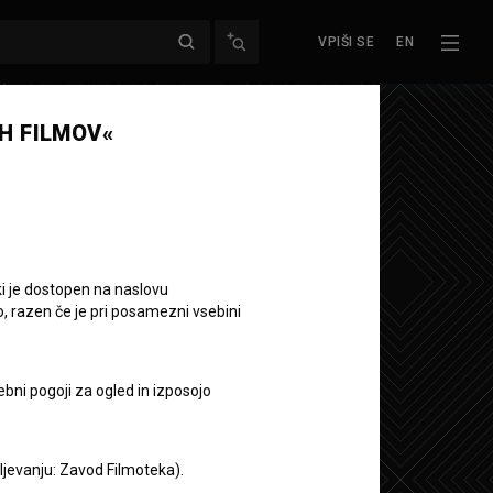
VPIŠI SE
EN
Naslednja epizoda
H FILMOV«
ki je dostopen na naslovu
o, razen če je pri posamezni vsebini
ca
ebni pogoji za ogled in izposojo
aljevanju: Zavod Filmoteka).