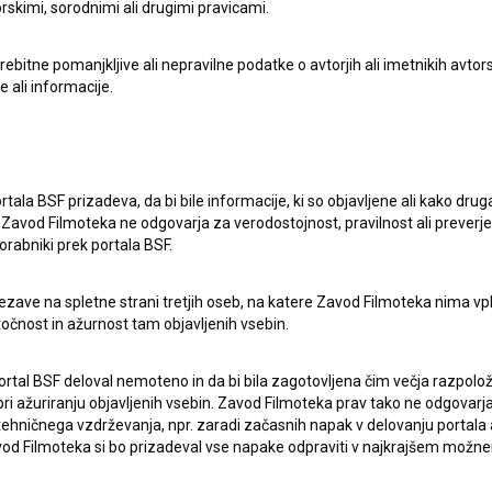
rskimi, sorodnimi ali drugimi pravicami.
itne pomanjkljive ali nepravilne podatke o avtorjih ali imetnikih avtorsk
e ali informacije.
rtala BSF prizadeva, da bi bile informacije, ki so objavljene ali kako dr
Zavod Filmoteka ne odgovarja za verodostojnost, pravilnost ali preverje
orabniki prek portala BSF.
ezave na spletne strani tretjih oseb, na katere Zavod Filmoteka nima vp
pite v stik z uredništvom Baze slovenskih filmov. Veseli bomo vaših od
točnost in ažurnost tam objavljenih vsebin.
ortal BSF deloval nemoteno in da bi bila zagotovljena čim večja razpolož
 ažuriranju objavljenih vsebin. Zavod Filmoteka prav tako ne odgovarja 
hničnega vzdrževanja, npr. zaradi začasnih napak v delovanju portala ali
 Filmoteka si bo prizadeval vse napake odpraviti v najkrajšem možn