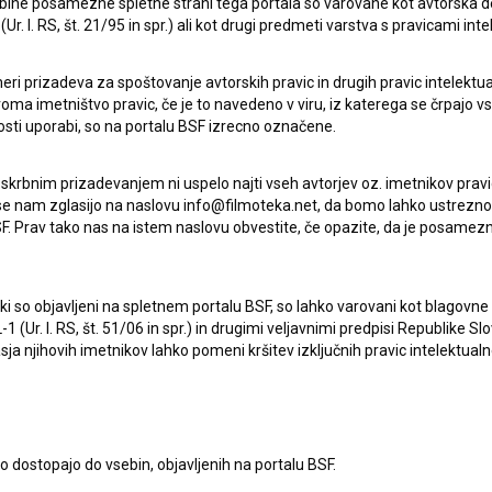
ebine posamezne spletne strani tega portala so varovane kot avtorska d
r. l. RS, št. 21/95 in spr.) ali kot drugi predmeti varstva s pravicami inte
eri prizadeva za spoštovanje avtorskih pravic in drugih pravic intelektua
iroma imetništvo pravic, če je to navedeno v viru, iz katerega se črpajo v
rosti uporabi, so na portalu BSF izrecno označene.
 skrbnim prizadevanjem ni uspelo najti vseh avtorjev oz. imetnikov prav
 se nam zglasijo na naslovu info@filmoteka.net, da bomo lahko ustrezno 
F. Prav tako nas na istem naslovu obvestite, če opazite, da je posamezn
ki, ki so objavljeni na spletnem portalu BSF, so lahko varovani kot blago
Oglejte si
-1 (Ur. l. RS, št. 51/06 in spr.) in drugimi veljavnimi predpisi Republike S
a njihovih imetnikov lahko pomeni kršitev izključnih pravic intelektualn
to dostopajo do vsebin, objavljenih na portalu BSF.