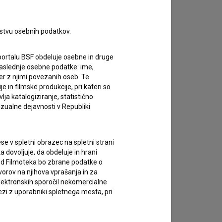
rstvu osebnih podatkov.
portalu BSF obdeluje osebne in druge
za naslednje osebne podatke: ime,
ter z njimi povezanih oseb. Te
in filmske produkcije, pri kateri so
ja katalogiziranje, statistično
izualne dejavnosti v Republiki
e v spletni obrazec na spletni strani
 dovoljuje, da obdeluje in hrani
vod Filmoteka bo zbrane podatke o
vorov na njihova vprašanja in za
lektronskih sporočil nekomercialne
zi z uporabniki spletnega mesta, pri