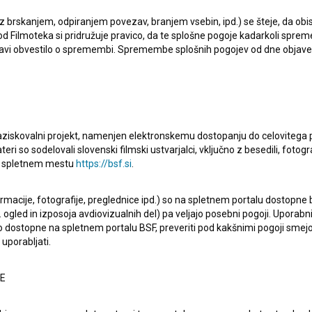
 z brskanjem, odpiranjem povezav, branjem vsebin, ipd.) se šteje, da obis
d Filmoteka si pridružuje pravico, da te splošne pogoje kadarkoli sprem
bjavi obvestilo o spremembi. Spremembe splošnih pogojev od dne objav
raziskovalni projekt, namenjen elektronskemu dostopanju do celovitega 
teri so sodelovali slovenski filmski ustvarjalci, vključno z besedili, fotogr
na spletnem mestu
https://bsf.si
.
igrane serije
Telenovela (2020)
. Nastopajo
Bojan Emeršič
,
jena kot komedija. Režiserja sta
Maja Križnik
in
Dominik
ormacije, fotografije, preglednice ipd.) so na spletnem portalu dostopne
 ogled in izposoja avdiovizualnih del) pa veljajo posebni pogoji. Uporabn
os
in
Pro Plus
.
o dostopne na spletnem portalu BSF, preveriti pod kakšnimi pogoji smejo
uporabljati.
NE