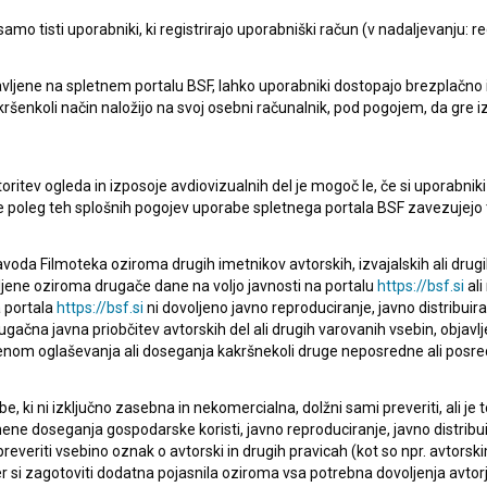
mo tisti uporabniki, ki registrirajo uporabniški račun (v nadaljevanju: reg
vljene na spletnem portalu BSF, lahko uporabniki dostopajo brezplačno in 
Moj ata, socialistični kulak (1987)
 kakršenkoli način naložijo na svoj osebni računalnik, pod pogojem, da gre 
komedija
oritev ogleda in izposoje avdiovizualnih del je mogoč le, če si uporabniki 
ke poleg teh splošnih pogojev uporabe spletnega portala BSF zavezujejo 
voda Filmoteka oziroma drugih imetnikov avtorskih, izvajalskih ali drug
ljene oziroma drugače dane na voljo javnosti na portalu
https://bsf.si
ali
 portala
https://bsf.si
ni dovoljeno javno reproduciranje, javno distribuir
ugačna javna priobčitev avtorskih del ali drugih varovanih vsebin, objavlj
nom oglaševanja ali doseganja kakršnekoli druge neposredne ali posre
, ki ni izključno zasebna in nekomercialna, dolžni sami preveriti, ali je
ne doseganja gospodarske koristi, javno reproduciranje, javno distribuir
everiti vsebino oznak o avtorski in drugih pravicah (kot so npr. avtorsk
r si zagotoviti dodatna pojasnila oziroma vsa potrebna dovoljenja avtorj