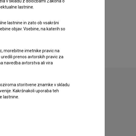
ela v skladu z določbami Zakona o
lektualne lastnine.
lne lastnine in zato ob vsakršni
sebine objav. Vsebine, na katerih so
ic, morebitne imetnike pravic na
uredili prenos avtorskih pravic za
a navedba avtorstva ali vira
vne oziroma storitvene znamke v skladu
lovenije. Kakršnakoli uporaba teh
e lastnine.