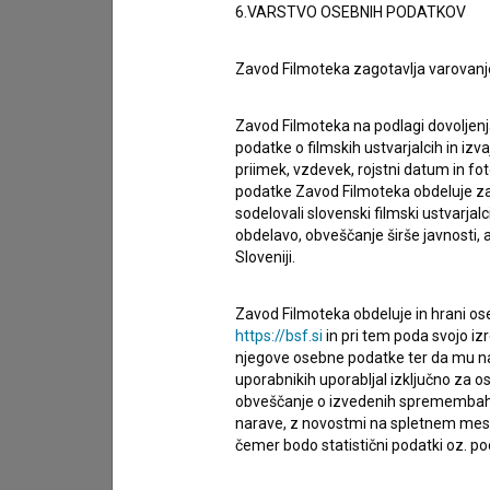
6.VARSTVO OSEBNIH PODATKOV
Zavod Filmoteka zagotavlja varovanj
Zavod Filmoteka na podlagi dovoljenj
podatke o filmskih ustvarjalcih in izvaj
priimek, vzdevek, rojstni datum in fot
podatke Zavod Filmoteka obdeluje za n
sodelovali slovenski filmski ustvarjal
obdelavo, obveščanje širše javnosti, a
Sloveniji.
Zavod Filmoteka obdeluje in hrani ose
https://bsf.si
in pri tem poda svojo iz
njegove osebne podatke ter da mu na 
uporabnikih uporabljal izključno za 
Sprejemam
splošne pogoje
in dajem
sog
obveščanje o izvedenih spremembah v 
podatkov.
narave, z novostmi na spletnem mestu
čemer bodo statistični podatki oz. pod