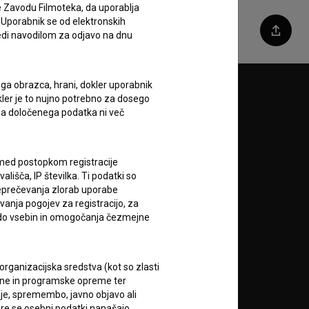
e Zavodu Filmoteka, da uporablja
 Uporabnik se od elektronskih
ledi navodilom za odjavo na dnu
Deli
ega obrazca, hrani, dokler uporabnik
Sledite nam na:
okler je to nujno potrebno za dosego
o da določenega podatka ni več
A
c med postopkom registracije
lišča, IP številka. Ti podatki so
reprečevanja zlorab uporabe
vanja pogojev za registracijo, za
 do vsebin in omogočanja čezmejne
RSS novice
rganizacijska sredstva (kot so zlasti
ojne in programske opreme ter
je, spremembo, javno objavo ali
RSS dogodki
re se osebni podatki nanašajo.