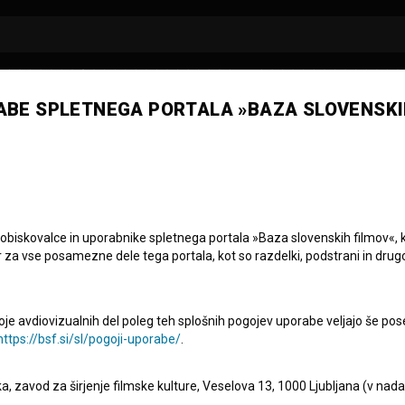
ABE SPLETNEGA PORTALA »BAZA SLOVENSKI
 obiskovalce in uporabnike spletnega portala »Baza slovenskih filmov«, 
r za vse posamezne dele tega portala, kot so razdelki, podstrani in drug
amera, luč... ekip
oje avdiovizualnih del poleg teh splošnih pogojev uporabe veljajo še pos
https://bsf.si/sl/pogoji-uporabe/
.
eka, zavod za širjenje filmske kulture, Veselova 13, 1000 Ljubljana (v nad