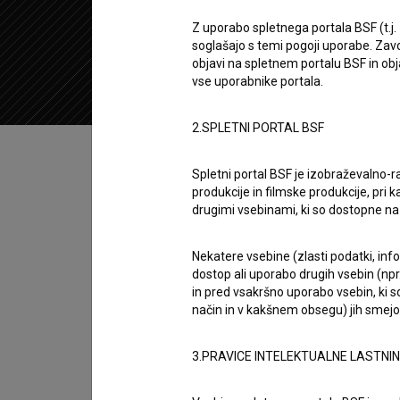
2022
Slovenija
Z uporabo spletnega portala BSF (t.j.
soglašajo s temi pogoji uporabe. Zavo
objavi na spletnem portalu BSF in o
vse uporabnike portala.
2.SPLETNI PORTAL BSF
Kazalo
Spletni portal BSF je izobraževalno-
produkcije in filmske produkcije, pri ka
Sinopsis
drugimi vsebinami, ki so dostopne 
Kamera, luč... ekipca je 1. epizoda 2. sezone 
Gaja Filač
,
Marija Bergam
. Žanrsko je opredel
Nekatere vsebine (zlasti podatki, inf
dostop ali uporabo drugih vsebin (npr.
Mencej
. Nastala je v produkciji
Paprika Studi
in pred vsakršno uporabo vsebin, ki s
način in v kakšnem obsegu) jih smejo 
Režija
Maja Križnik
,
Dominik Mencej
3.PRAVICE INTELEKTUALNE LASTNI
zasedba