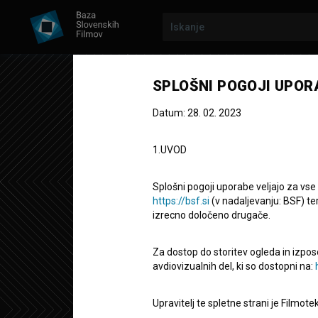
Prejšnja epizoda
SPLOŠNI POGOJI UPOR
Datum: 28. 02. 2023
1.UVOD
Splošni pogoji uporabe veljajo za vse
https://bsf.si
(v nadaljevanju: BSF) te
izrecno določeno drugače.
TELENOVELA
2. SEZONA
|
1. EPIZODA
Telenovela: K
Za dostop do storitev ogleda in izpos
avdiovizualnih del, ki so dostopni na:
Igrana TV epizoda
22' 5''
Upravitelj te spletne strani je Filmot
komedija