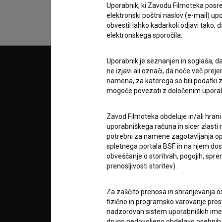
Uporabnik, ki Zavodu Filmoteka posre
elektronski poštni naslov (e-mail) 
obvestil lahko kadarkoli odjavi tako,
elektronskega sporočila.
Uporabnik je seznanjen in soglaša, d
© 2018-2026, Filmoteka,
PARTN
ne izjavi ali označi, da noče več pre
zavod za širjenje filmske kulture
namena, za katerega so bili podatki zb
v7.151.0
mogoče povezati z določenim upora
POGOJ
Zavod Filmoteka obdeluje in/ali hrani
uporabniškega računa in sicer zlasti n
info@filmoteka.si
potrebni za namene zagotavljanja opt
O PRO
Tehnična pomoč: podpora@bsf.si
spletnega portala BSF in na njem dosto
Mednarodna številka ISSN 2670-787X
obveščanje o storitvah, pogojih, sp
prenosljivosti storitev).
STATIS
Projekt sofinancira:
Za zaščito prenosa in shranjevanja o
fizično in programsko varovanje pros
KONTA
nadzorovan sistem uporabniških imen 
drugo nedovoljeno obdelavo osebnih 