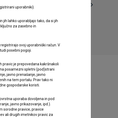
istrirani uporabniki).
jih lahko uporabljajo tako, da si jih
Najboljša prijatelja: Crossy Road (2015)
Gospod
izključno za zasebno in
komedija
registrirajo svoj uporabniški račun. V
tudi posebni pogoji.
ih pravic je prepovedana kakršnakoli
 na posamezni spletni (pod)strani
anje, javno prenašanje, javno
enih na tem portalu. Prav tako ni
dne gospodarske koristi.
 tovrstna uporaba dovoljena in pod
anje, javno prikazovanje, ipd.).
im sorodne pravice, pravice
ev ali drugih imetnikov pravic za