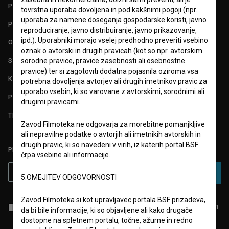
PARTNERJI
tovrstna uporaba dovoljena in pod kakšnimi pogoji (npr.
uporaba za namene doseganja gospodarske koristi, javno
POGOJI UPORABE
reproduciranje, javno distribuiranje, javno prikazovanje,
ipd.). Uporabniki morajo vselej predhodno preveriti vsebino
O PROJEKTU
oznak o avtorski in drugih pravicah (kot so npr. avtorskim
STATISTIKA
sorodne pravice, pravice zasebnosti ali osebnostne
pravice) ter si zagotoviti dodatna pojasnila oziroma vsa
KONTAKT
potrebna dovoljenja avtorjev ali drugih imetnikov pravic za
uporabo vsebin, ki so varovane z avtorskimi, sorodnimi ali
POGOSTA VPRAŠANJA
drugimi pravicami.
TEST FUNKCIONALNOSTI
Zavod Filmoteka ne odgovarja za morebitne pomanjkljive
ali nepravilne podatke o avtorjih ali imetnikih avtorskih in
drugih pravic, ki so navedeni v virih, iz katerih portal BSF
PRIJAVITE SE NA BSF NOVIČNIK:
črpa vsebine ali informacije.
PRIJAVA
5.OMEJITEV ODGOVORNOSTI
Zavod Filmoteka si kot upravljavec portala BSF prizadeva,
Sprejemam
splošne pogoje
in dajem
soglasje
za zbiranje, hrambo in
da bi bile informacije, ki so objavljene ali kako drugače
obdelavo osebnih podatkov.
dostopne na spletnem portalu, točne, ažurne in redno