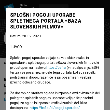
VPIŠI SE
EN
SPLOŠNI POGOJI UPORABE
SPLETNEGA PORTALA »BAZA
SLOVENSKIH FILMOV«
Maja Rožman
Datum: 28. 02. 2023
vodja avdicij
vodja statistov
1.UVOD
Splošni pogoji uporabe veljajo za vse obiskovalce in
uporabnike spletnega portala »Baza slovenskih filmov«, ki
Kazalo
je dostopen na naslovu
https://bsf.si
(v nadaljevanju: BSF)
ter za vse posamezne dele tega portala, kot so razdelki,
podstrani in drugo, razen če je pri posamezni vsebini
Biografija
izrecno določeno drugače.
Maja Rožman je vodja avdicij in vodja statistov. Najnovejši
projekti, pri katerih je sodelovala, so
Telenovela: Kamera,
Za dostop do storitev ogleda in izposoje avdiovizualnih del
poleg teh splošnih pogojev uporabe veljajo še posebni
luč... ekipca (2022)
,
Telenovela: Volk Slavc (2022)
in
pogoji za ogled in izposojo avdiovizualnih del, ki so
Telenovela: Drugi pir (2022)
.
dostopni na:
https://bsf.si/sl/pogoji-uporabe/
.