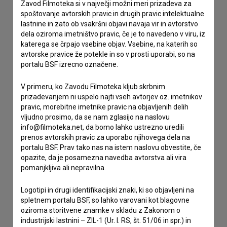
Zavod Filmoteka si v največji možni meri prizadeva za
spoštovanje avtorskih pravic in drugih pravic intelektualne
Stik z uredništvom
lastnine in zato ob vsakršni objavi navaja vir in avtorstvo
dela oziroma imetništvo pravic, če je to navedeno v viru, iz
Spoštovani, s pomočjo spodnjega obrazca lahko stopite v
katerega se črpajo vsebine objav. Vsebine, na katerih so
stik z uredništvom Baze slovenskih filmov. Veseli bomo vaših
avtorske pravice že potekle in so v prosti uporabi, so na
odzivov.
portalu BSF izrecno označene.
imam vprašanje
V primeru, ko Zavodu Filmoteka kljub skrbnim
prijavljam napako
prizadevanjem ni uspelo najti vseh avtorjev oz. imetnikov
pravic, morebitne imetnike pravic na objavljenih delih
želim dodati podatke
vljudno prosimo, da se nam zglasijo na naslovu
drugo
info@filmoteka.net, da bomo lahko ustrezno uredili
prenos avtorskih pravic za uporabo njihovega dela na
portalu BSF. Prav tako nas na istem naslovu obvestite, če
opazite, da je posamezna navedba avtorstva ali vira
pomanjkljiva ali nepravilna.
Logotipi in drugi identifikacijski znaki, ki so objavljeni na
spletnem portalu BSF, so lahko varovani kot blagovne
oziroma storitvene znamke v skladu z Zakonom o
industrijski lastnini – ZIL-1 (Ur. l. RS, št. 51/06 in spr.) in