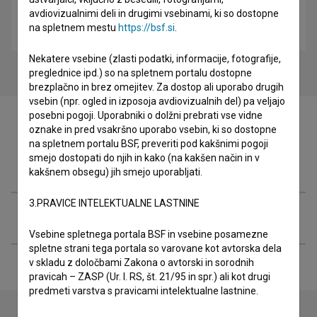
avdiovizualnimi deli in drugimi vsebinami, ki so dostopne
Najboljša prijatelja: Crossy Road (2015)
na spletnem mestu
https://bsf.si
.
komedija
Nekatere vsebine (zlasti podatki, informacije, fotografije,
preglednice ipd.) so na spletnem portalu dostopne
brezplačno in brez omejitev. Za dostop ali uporabo drugih
vsebin (npr. ogled in izposoja avdiovizualnih del) pa veljajo
posebni pogoji. Uporabniki o dolžni prebrati vse vidne
oznake in pred vsakršno uporabo vsebin, ki so dostopne
na spletnem portalu BSF, preveriti pod kakšnimi pogoji
smejo dostopati do njih in kako (na kakšen način in v
Filmografija (6)
kakšnem obsegu) jih smejo uporabljati.
3.PRAVICE INTELEKTUALNE LASTNINE
Razširjeni podatki
Vsebine spletnega portala BSF in vsebine posamezne
spletne strani tega portala so varovane kot avtorska dela
v skladu z določbami Zakona o avtorski in sorodnih
pravicah – ZASP (Ur. l. RS, št. 21/95 in spr.) ali kot drugi
predmeti varstva s pravicami intelektualne lastnine.