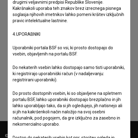
drugimi veljavnimi predpisi Republike Slovenije.
Kakršnakoli uporaba teh znakov brez izrecnega pisnega
soglasja njihovih imetnikov lahko pomeni kršitev izključnih
pravic intelektualne lastnine.
4.UPORABNIKI
Uporabniki portala BSF so vsi, ki prosto dostopajo do
vsebin, objavljenih na portalu BSF.
Do nekaterih vsebin lahko dostopajo samo tisti uporabniki,
ki registrirajo uporabniški račun (v nadaljevanju:
Sprejemam
splošne pogoje
in dajem
soglasje
za
registrirani uporabniki).
zbiranje, hrambo in obdelavo osebnih podatkov.
Do prosto dostopnih vsebin, ki so objavljene na spletnem
portalu BSF, lahko uporabniki dostopajo brezplačno in jih
lahko uporabljajo tako, da si jih ogledujejo, jih natisnejo ali
si jih na kakršenkoli način naložijo na svoj osebni
računalnik, pod pogojem, da gre izključno za zasebno in
nekomercialno uporabo.
© 2018-2026, Filmoteka,
Dostop do nekaterih vsebin kot npr. storitev ogleda in