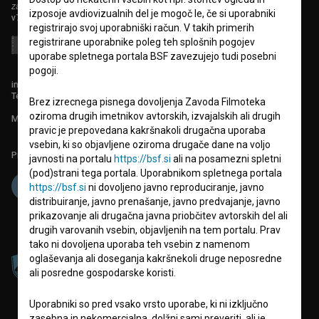
zavod za širjenje filmske kulture
izposoje avdiovizualnih del je mogoč le, če si uporabniki
v7.151.0
registrirajo svoj uporabniški račun. V takih primerih
registrirane uporabnike poleg teh splošnih pogojev
uporabe spletnega portala BSF zavezujejo tudi posebni
pogoji.
info@filmoteka.si
Tehnična pomoč: podpora@bsf.si
Brez izrecnega pisnega dovoljenja Zavoda Filmoteka
oziroma drugih imetnikov avtorskih, izvajalskih ali drugih
Mednarodna številka ISSN 2670-787X
pravic je prepovedana kakršnakoli drugačna uporaba
vsebin, ki so objavljene oziroma drugače dane na voljo
Projekt sofinancira:
javnosti na portalu
https://bsf.si
ali na posamezni spletni
(pod)strani tega portala. Uporabnikom spletnega portala
https://bsf.si
ni dovoljeno javno reproduciranje, javno
distribuiranje, javno prenašanje, javno predvajanje, javno
prikazovanje ali drugačna javna priobčitev avtorskih del ali
drugih varovanih vsebin, objavljenih na tem portalu. Prav
tako ni dovoljena uporaba teh vsebin z namenom
oglaševanja ali doseganja kakršnekoli druge neposredne
ali posredne gospodarske koristi.
Uporabniki so pred vsako vrsto uporabe, ki ni izključno
zasebna in nekomercialna, dolžni sami preveriti, ali je