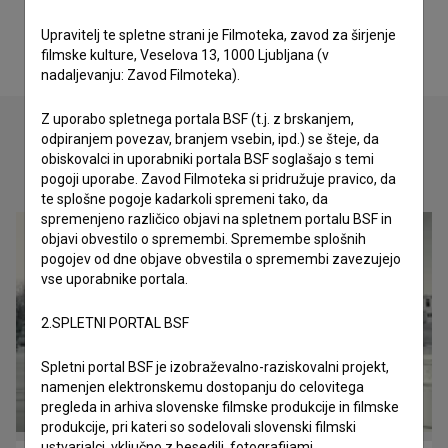
Upravitelj te spletne strani je Filmoteka, zavod za širjenje
filmske kulture, Veselova 13, 1000 Ljubljana (v
nadaljevanju: Zavod Filmoteka).
Z uporabo spletnega portala BSF (t.j. z brskanjem,
odpiranjem povezav, branjem vsebin, ipd.) se šteje, da
obiskovalci in uporabniki portala BSF soglašajo s temi
Oglejte si
pogoji uporabe. Zavod Filmoteka si pridružuje pravico, da
te splošne pogoje kadarkoli spremeni tako, da
spremenjeno različico objavi na spletnem portalu BSF in
objavi obvestilo o spremembi. Spremembe splošnih
pogojev od dne objave obvestila o spremembi zavezujejo
vse uporabnike portala.
2.SPLETNI PORTAL BSF
Spletni portal BSF je izobraževalno-raziskovalni projekt,
namenjen elektronskemu dostopanju do celovitega
pregleda in arhiva slovenske filmske produkcije in filmske
produkcije, pri kateri so sodelovali slovenski filmski
ustvarjalci, vključno z besedili, fotografijami,