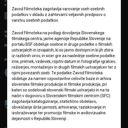
zavod za širjenje filmske kulture
v7.151.0
Zavod Filmoteka zagotavlja varovanje vseh osebnih
podatkov v skladu z zahtevami veljavnih predpisov o
varstvu osebnih podatkov.
info@filmoteka.si
Zavod Filmoteka na podlagi dovoljenja Slovenskega
Tehnična pomoč: podpora@bsf.si
filmskega centra, javne agencije Republike Slovenije na
portalu BSF obdeluje osebne in druge podatke o filmskih
Mednarodna številka ISSN 2670-787X
ustvarjalcih in izvajalcih, ki so javno dostopni in ki jih zbira
iz različnih virov, in sicer gre za naslednje osebne podatke:
Projekt sofinancira:
ime, priimek, vzdevek, rojstni datum in fotografije igralcev,
režiserjev, montažerjev in drugih filmskih ustvarjalcev ter z
njimi povezanih oseb. Te podatke Zavod Filmoteka
obdeluje za namen vzpostavitve celovite baze in arhiva
slovenske filmske produkcije in filmske produkcije, pri
kateri so sodelovali slovenski filmski ustvarjalci in na ta
način v dogovoru s Slovenskim filmskim centrom (SFC)
zagotavlja katalogiziranje, statistično obdelavo,
obveščanje širše javnosti, arhiviranje, raziskovanje in
izobraževanje ter promocijo filmske in avdiovizualne
dejavnosti v Republiki Sloveniji.