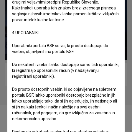
drugimi veljavnimi predpisi Republike Slovenije.
Kakršnakoli uporaba teh znakov brez izrecnega pisnega
soglasja njihovih imetnikov lahko pomeni kršitev izključnih
pravic intelektualne lastnine.
4.UPORABNIKI
Uporabniki portala BSF so vsi, ki prosto dostopajo do
vsebin, objavljenih na portalu BSF.
Do nekaterih vsebin lahko dostopajo samo tisti uporabniki,
ki registrirajo uporabniški račun (v nadaljevanju:
Slovo (2016)
registrirani uporabniki).
drama
Do prosto dostopnih vsebin, ki so objavljene na spletnem
portalu BSF, lahko uporabniki dostopajo brezplačno in jih
lahko uporabljajo tako, da si jih ogledujejo, jih natisnejo ali
si jih na kakršenkoli način naložijo na svoj osebni
računalnik, pod pogojem, da gre izključno za zasebno in
nekomercialno uporabo.
Dostop do nekaterih vsebin kot npr. storitev ogleda in