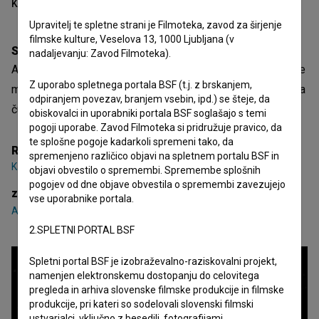
Kazalo
Upravitelj te spletne strani je Filmoteka, zavod za širjenje
filmske kulture, Veselova 13, 1000 Ljubljana (v
Sinopsis
nadaljevanju: Zavod Filmoteka).
Ali veste, kakšen je občutek depresije in tesnobe? Ostanite
Z uporabo spletnega portala BSF (t.j. z brskanjem,
močni in se poglobite v človekov um, da odkrijete najgloblja
odpiranjem povezav, branjem vsebin, ipd.) se šteje, da
čustva, ki jih nekdo goji.
obiskovalci in uporabniki portala BSF soglašajo s temi
pogoji uporabe. Zavod Filmoteka si pridružuje pravico, da
te splošne pogoje kadarkoli spremeni tako, da
Režija
spremenjeno različico objavi na spletnem portalu BSF in
Katarina Brglez
objavi obvestilo o spremembi. Spremembe splošnih
pogojev od dne objave obvestila o spremembi zavezujejo
zasedba
vse uporabnike portala.
Anja Novak
2.SPLETNI PORTAL BSF
Spletni portal BSF je izobraževalno-raziskovalni projekt,
namenjen elektronskemu dostopanju do celovitega
pregleda in arhiva slovenske filmske produkcije in filmske
produkcije, pri kateri so sodelovali slovenski filmski
ustvarjalci, vključno z besedili, fotografijami,