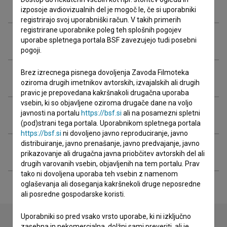
Zasedba
izposoje avdiovizualnih del je mogoč le, če si uporabniki
registrirajo svoj uporabniški račun. V takih primerih
registrirane uporabnike poleg teh splošnih pogojev
Ekipa
uporabe spletnega portala BSF zavezujejo tudi posebni
pogoji.
Brez izrecnega pisnega dovoljenja Zavoda Filmoteka
Organizacije
oziroma drugih imetnikov avtorskih, izvajalskih ali drugih
pravic je prepovedana kakršnakoli drugačna uporaba
vsebin, ki so objavljene oziroma drugače dane na voljo
Projekcije
javnosti na portalu
https://bsf.si
ali na posamezni spletni
(pod)strani tega portala. Uporabnikom spletnega portala
https://bsf.si
ni dovoljeno javno reproduciranje, javno
distribuiranje, javno prenašanje, javno predvajanje, javno
Razširjeni podatki
prikazovanje ali drugačna javna priobčitev avtorskih del ali
drugih varovanih vsebin, objavljenih na tem portalu. Prav
tako ni dovoljena uporaba teh vsebin z namenom
oglaševanja ali doseganja kakršnekoli druge neposredne
ali posredne gospodarske koristi.
Uporabniki so pred vsako vrsto uporabe, ki ni izključno
zasebna in nekomercialna, dolžni sami preveriti, ali je