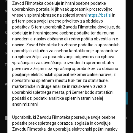
PARTNERJI
Zavod Filmoteka obdeluje in hrani osebne podatke
uporabnikov portala, ki jih vsak uporabnik prostovoljno
POGOJI UPORABE
vnese v spletni obrazec na spletni strani
https://bsf.si
in
pri tem poda svojo izrecno privolitev za obdelavo
O PROJEKTU
podatkov. S tem uporabnik Zavodu Filmoteka dovoljuje, da
STATISTIKA
obdeluje in hrani njegove osebne podatke ter da mu na
navedeni e-naslov občasno ali redno pošilja obvestila in e-
KONTAKT
novice. Zavod Filmoteka bo zbrane podatke o uporabnikih
uporabljal izključno za osebno kontaktiranje uporabnikov
POGOSTA VPRAŠANJA
na njihovo željo, za posredovanje odgovorov na njihova
vprašanja in za obveščanje o izvedenih spremembah v
TEST FUNKCIONALNOSTI
povezavi z željami oz. vprašanji uporabnikov, za občasno
pošiljanje elektronskih sporočil nekomercialne narave, z
novostmi na spletnem mestu BSF ter za statistične,
PRIJAVITE SE NA BSF NOVIČNIK:
marketinške in druge analize in raziskave v zvezi z
uporabniki spletnega mesta, pri čemer bodo statistični
PRIJAVA
podatki oz. podatki analitike spletnih strani vselej
anonimizirani.
Uporabnik, ki Zavodu Filmoteka posreduje svoje osebne
Sprejemam
splošne pogoje
in dajem
soglasje
za zbiranje, hrambo in
obdelavo osebnih podatkov.
podatke prek spletnega obrazca, soglaša in dovoljuje
Zavodu Filmoteka, da uporablja elektronski poštni naslov