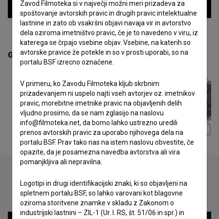
Zavod Filmoteka si v največji možni meri prizadeva za
spoštovanje avtorskih pravic in drugih pravic intelektualne
lastnine in zato ob vsakršni objavi navaja vir in avtorstvo
dela oziroma imetništvo pravic, če je to navedeno v viru, iz
katerega se črpajo vsebine objav. Vsebine, na katerih so
avtorske pravice že potekle in so v prosti uporabi, so na
Galerija
(4)
portalu BSF izrecno označene.
V primeru, ko Zavodu Filmoteka kljub skrbnim
prizadevanjem ni uspelo najti vseh avtorjev oz. imetnikov
pravic, morebitne imetnike pravic na objavljenih delih
vljudno prosimo, da se nam zglasijo na naslovu
info@filmoteka.net, da bomo lahko ustrezno uredili
prenos avtorskih pravic za uporabo njihovega dela na
portalu BSF. Prav tako nas na istem naslovu obvestite, če
opazite, da je posamezna navedba avtorstva ali vira
pomanjkljiva ali nepravilna.
Logotipi in drugi identifikacijski znaki, ki so objavljeni na
Oglejte si
spletnem portalu BSF, so lahko varovani kot blagovne
oziroma storitvene znamke v skladu z Zakonom o
industrijski lastnini – ZIL-1 (Ur. l. RS, št. 51/06 in spr.) in