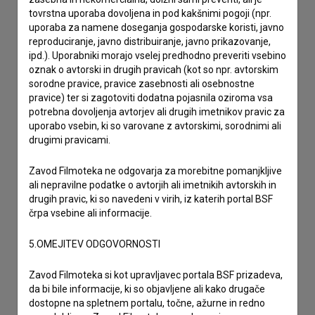
tovrstna uporaba dovoljena in pod kakšnimi pogoji (npr.
Stik z uredništvom
uporaba za namene doseganja gospodarske koristi, javno
reproduciranje, javno distribuiranje, javno prikazovanje,
Spoštovani, s pomočjo spodnjega obrazca lahko stopite v
ipd.). Uporabniki morajo vselej predhodno preveriti vsebino
stik z uredništvom Baze slovenskih filmov. Veseli bomo vaših
oznak o avtorski in drugih pravicah (kot so npr. avtorskim
odzivov.
sorodne pravice, pravice zasebnosti ali osebnostne
pravice) ter si zagotoviti dodatna pojasnila oziroma vsa
imam vprašanje
potrebna dovoljenja avtorjev ali drugih imetnikov pravic za
uporabo vsebin, ki so varovane z avtorskimi, sorodnimi ali
prijavljam napako
drugimi pravicami.
želim dodati podatke
drugo
Zavod Filmoteka ne odgovarja za morebitne pomanjkljive
ali nepravilne podatke o avtorjih ali imetnikih avtorskih in
drugih pravic, ki so navedeni v virih, iz katerih portal BSF
črpa vsebine ali informacije.
5.OMEJITEV ODGOVORNOSTI
Zavod Filmoteka si kot upravljavec portala BSF prizadeva,
da bi bile informacije, ki so objavljene ali kako drugače
dostopne na spletnem portalu, točne, ažurne in redno