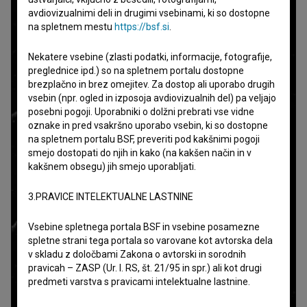
avdiovizualnimi deli in drugimi vsebinami, ki so dostopne
na spletnem mestu
https://bsf.si
.
Nekatere vsebine (zlasti podatki, informacije, fotografije,
preglednice ipd.) so na spletnem portalu dostopne
brezplačno in brez omejitev. Za dostop ali uporabo drugih
vsebin (npr. ogled in izposoja avdiovizualnih del) pa veljajo
posebni pogoji. Uporabniki o dolžni prebrati vse vidne
oznake in pred vsakršno uporabo vsebin, ki so dostopne
na spletnem portalu BSF, preveriti pod kakšnimi pogoji
smejo dostopati do njih in kako (na kakšen način in v
kakšnem obsegu) jih smejo uporabljati.
3.PRAVICE INTELEKTUALNE LASTNINE
Vsebine spletnega portala BSF in vsebine posamezne
spletne strani tega portala so varovane kot avtorska dela
v skladu z določbami Zakona o avtorski in sorodnih
pravicah – ZASP (Ur. l. RS, št. 21/95 in spr.) ali kot drugi
predmeti varstva s pravicami intelektualne lastnine.