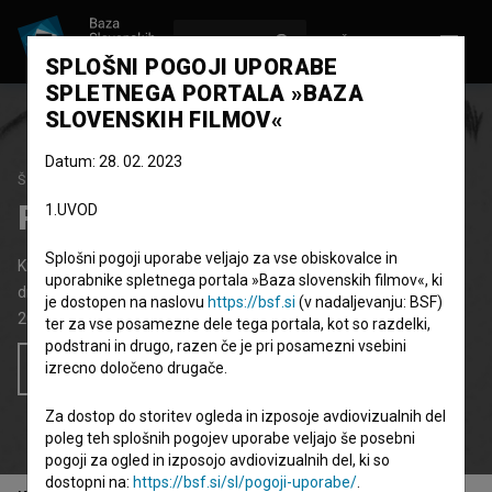
VPIŠI SE
EN
SPLOŠNI POGOJI UPORABE
SPLETNEGA PORTALA »BAZA
SLOVENSKIH FILMOV«
Datum: 28. 02. 2023
ŠTUDIJSKI PROJEKT
Pustite mi dihati
1.UVOD
Splošni pogoji uporabe veljajo za vse obiskovalce in
Kratki animirani film
2' 40''
uporabnike spletnega portala »Baza slovenskih filmov«, ki
drama
je dostopen na naslovu
https://bsf.si
(v nadaljevanju: BSF)
2023
Slovenija
ter za vse posamezne dele tega portala, kot so razdelki,
podstrani in drugo, razen če je pri posamezni vsebini
izrecno določeno drugače.
Želim si ogledati ta film
Za dostop do storitev ogleda in izposoje avdiovizualnih del
poleg teh splošnih pogojev uporabe veljajo še posebni
pogoji za ogled in izposojo avdiovizualnih del, ki so
dostopni na:
https://bsf.si/sl/pogoji-uporabe/
.