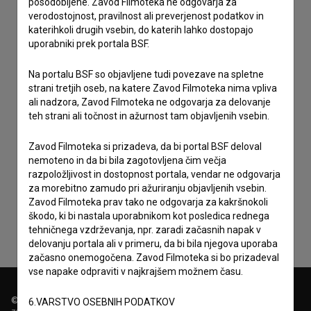
posodobljene. Zavod Filmoteka ne odgovarja za
verodostojnost, pravilnost ali preverjenost podatkov in
katerihkoli drugih vsebin, do katerih lahko dostopajo
uporabniki prek portala BSF.
Na portalu BSF so objavljene tudi povezave na spletne
strani tretjih oseb, na katere Zavod Filmoteka nima vpliva
ali nadzora, Zavod Filmoteka ne odgovarja za delovanje
teh strani ali točnost in ažurnost tam objavljenih vsebin.
Zavod Filmoteka si prizadeva, da bi portal BSF deloval
nemoteno in da bi bila zagotovljena čim večja
Sprejemam
splošne pogoje
in dajem
soglasje
za
razpoložljivost in dostopnost portala, vendar ne odgovarja
zbiranje, hrambo in obdelavo osebnih podatkov.
za morebitno zamudo pri ažuriranju objavljenih vsebin.
Zavod Filmoteka prav tako ne odgovarja za kakršnokoli
škodo, ki bi nastala uporabnikom kot posledica rednega
tehničnega vzdrževanja, npr. zaradi začasnih napak v
delovanju portala ali v primeru, da bi bila njegova uporaba
začasno onemogočena. Zavod Filmoteka si bo prizadeval
vse napake odpraviti v najkrajšem možnem času.
© 2018-2026, Filmoteka,
6.VARSTVO OSEBNIH PODATKOV