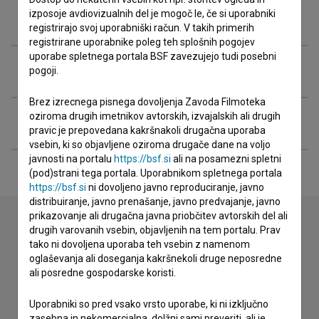
izposoje avdiovizualnih del je mogoč le, če si uporabniki
Nagrade in nominacije
registrirajo svoj uporabniški račun. V takih primerih
registrirane uporabnike poleg teh splošnih pogojev
uporabe spletnega portala BSF zavezujejo tudi posebni
Arhivski posnetki
pogoji.
Brez izrecnega pisnega dovoljenja Zavoda Filmoteka
oziroma drugih imetnikov avtorskih, izvajalskih ali drugih
Razširjeni podatki
pravic je prepovedana kakršnakoli drugačna uporaba
vsebin, ki so objavljene oziroma drugače dane na voljo
javnosti na portalu
https://bsf.si
ali na posamezni spletni
(pod)strani tega portala. Uporabnikom spletnega portala
https://bsf.si
ni dovoljeno javno reproduciranje, javno
distribuiranje, javno prenašanje, javno predvajanje, javno
prikazovanje ali drugačna javna priobčitev avtorskih del ali
drugih varovanih vsebin, objavljenih na tem portalu. Prav
tako ni dovoljena uporaba teh vsebin z namenom
Stik z uredništvom
oglaševanja ali doseganja kakršnekoli druge neposredne
Spoštovani, s pomočjo spodnjega obrazca lahko stopite v
ali posredne gospodarske koristi.
stik z uredništvom Baze slovenskih filmov. Veseli bomo vaših
odzivov.
Uporabniki so pred vsako vrsto uporabe, ki ni izključno
zasebna in nekomercialna, dolžni sami preveriti, ali je