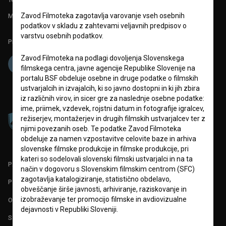
Zavod Filmoteka zagotavlja varovanje vseh osebnih
Mednarodna številka ISSN 2670-787X
podatkov v skladu z zahtevami veljavnih predpisov o
varstvu osebnih podatkov.
Projekt sofinancira:
Zavod Filmoteka na podlagi dovoljenja Slovenskega
filmskega centra, javne agencije Republike Slovenije na
portalu BSF obdeluje osebne in druge podatke o filmskih
ustvarjalcih in izvajalcih, ki so javno dostopni in ki jih zbira
iz različnih virov, in sicer gre za naslednje osebne podatke:
ime, priimek, vzdevek, rojstni datum in fotografije igralcev,
režiserjev, montažerjev in drugih filmskih ustvarjalcev ter z
njimi povezanih oseb. Te podatke Zavod Filmoteka
obdeluje za namen vzpostavitve celovite baze in arhiva
slovenske filmske produkcije in filmske produkcije, pri
kateri so sodelovali slovenski filmski ustvarjalci in na ta
PARTNERJI
način v dogovoru s Slovenskim filmskim centrom (SFC)
zagotavlja katalogiziranje, statistično obdelavo,
POGOJI UPORABE
obveščanje širše javnosti, arhiviranje, raziskovanje in
izobraževanje ter promocijo filmske in avdiovizualne
O PROJEKTU
dejavnosti v Republiki Sloveniji.
STATISTIKA