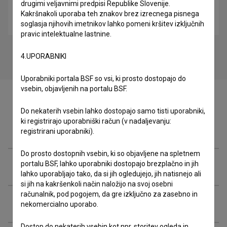
drugimi veljavnimi predpisi Republike Slovenije.
Delitve (2003)
Kakršnakoli uporaba teh znakov brez izrecnega pisnega
zgodovinski
soglasja njihovih imetnikov lahko pomeni kršitev izključnih
pravic intelektualne lastnine.
4.UPORABNIKI
Uporabniki portala BSF so vsi, ki prosto dostopajo do
vsebin, objavljenih na portalu BSF.
Do nekaterih vsebin lahko dostopajo samo tisti uporabniki,
ki registrirajo uporabniški račun (v nadaljevanju:
Ekipa
registrirani uporabniki).
Do prosto dostopnih vsebin, ki so objavljene na spletnem
portalu BSF, lahko uporabniki dostopajo brezplačno in jih
Organizacije
lahko uporabljajo tako, da si jih ogledujejo, jih natisnejo ali
si jih na kakršenkoli način naložijo na svoj osebni
računalnik, pod pogojem, da gre izključno za zasebno in
Glasba
nekomercialno uporabo.
Dostop do nekaterih vsebin kot npr. storitev ogleda in