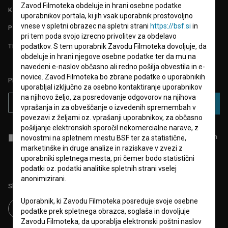
Zavod Filmoteka obdeluje in hrani osebne podatke
KONTAKT
uporabnikov portala, ki jih vsak uporabnik prostovoljno
vnese v spletni obrazec na spletni strani
https://bsf.si
in
POGOSTA VPRAŠANJA
pri tem poda svojo izrecno privolitev za obdelavo
TEST FUNKCIONALNOSTI
podatkov. S tem uporabnik Zavodu Filmoteka dovoljuje, da
obdeluje in hrani njegove osebne podatke ter da mu na
navedeni e-naslov občasno ali redno pošilja obvestila in e-
novice. Zavod Filmoteka bo zbrane podatke o uporabnikih
PRIJAVITE SE NA BSF NOVIČNIK:
uporabljal izključno za osebno kontaktiranje uporabnikov
na njihovo željo, za posredovanje odgovorov na njihova
PRIJAVA
vprašanja in za obveščanje o izvedenih spremembah v
povezavi z željami oz. vprašanji uporabnikov, za občasno
pošiljanje elektronskih sporočil nekomercialne narave, z
Sprejemam
splošne pogoje
in dajem
soglasje
za zbiranje, hrambo in
novostmi na spletnem mestu BSF ter za statistične,
obdelavo osebnih podatkov.
marketinške in druge analize in raziskave v zvezi z
uporabniki spletnega mesta, pri čemer bodo statistični
podatki oz. podatki analitike spletnih strani vselej
anonimizirani.
Sledite nam na:
Uporabnik, ki Zavodu Filmoteka posreduje svoje osebne
podatke prek spletnega obrazca, soglaša in dovoljuje
Zavodu Filmoteka, da uporablja elektronski poštni naslov