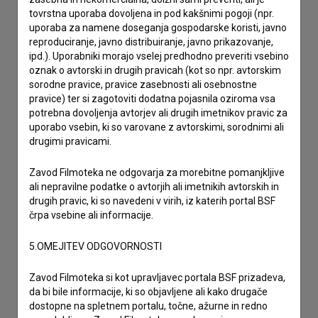
tovrstna uporaba dovoljena in pod kakšnimi pogoji (npr.
imam vprašanje
uporaba za namene doseganja gospodarske koristi, javno
prijavljam napako
reproduciranje, javno distribuiranje, javno prikazovanje,
ipd.). Uporabniki morajo vselej predhodno preveriti vsebino
želim dodati podatke
oznak o avtorski in drugih pravicah (kot so npr. avtorskim
drugo
sorodne pravice, pravice zasebnosti ali osebnostne
pravice) ter si zagotoviti dodatna pojasnila oziroma vsa
potrebna dovoljenja avtorjev ali drugih imetnikov pravic za
uporabo vsebin, ki so varovane z avtorskimi, sorodnimi ali
drugimi pravicami.
Zavod Filmoteka ne odgovarja za morebitne pomanjkljive
ali nepravilne podatke o avtorjih ali imetnikih avtorskih in
drugih pravic, ki so navedeni v virih, iz katerih portal BSF
črpa vsebine ali informacije.
5.OMEJITEV ODGOVORNOSTI
Zavod Filmoteka si kot upravljavec portala BSF prizadeva,
da bi bile informacije, ki so objavljene ali kako drugače
dostopne na spletnem portalu, točne, ažurne in redno