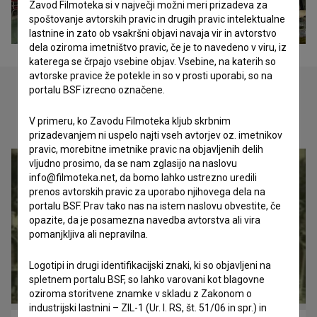
Zavod Filmoteka si v največji možni meri prizadeva za
spoštovanje avtorskih pravic in drugih pravic intelektualne
lastnine in zato ob vsakršni objavi navaja vir in avtorstvo
dela oziroma imetništvo pravic, če je to navedeno v viru, iz
katerega se črpajo vsebine objav. Vsebine, na katerih so
avtorske pravice že potekle in so v prosti uporabi, so na
portalu BSF izrecno označene.
Oglejte si
V primeru, ko Zavodu Filmoteka kljub skrbnim
prizadevanjem ni uspelo najti vseh avtorjev oz. imetnikov
pravic, morebitne imetnike pravic na objavljenih delih
vljudno prosimo, da se nam zglasijo na naslovu
info@filmoteka.net, da bomo lahko ustrezno uredili
prenos avtorskih pravic za uporabo njihovega dela na
portalu BSF. Prav tako nas na istem naslovu obvestite, če
opazite, da je posamezna navedba avtorstva ali vira
pomanjkljiva ali nepravilna.
Logotipi in drugi identifikacijski znaki, ki so objavljeni na
spletnem portalu BSF, so lahko varovani kot blagovne
oziroma storitvene znamke v skladu z Zakonom o
industrijski lastnini – ZIL-1 (Ur. l. RS, št. 51/06 in spr.) in