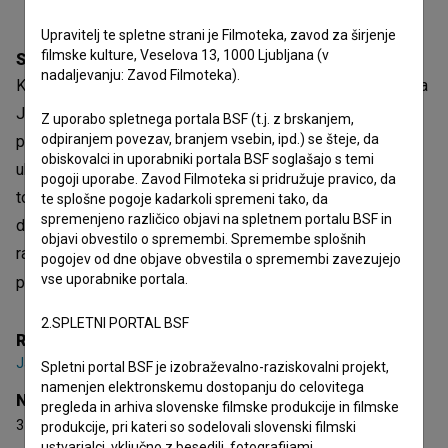
Upravitelj te spletne strani je Filmoteka, zavod za širjenje
filmske kulture, Veselova 13, 1000 Ljubljana (v
Sinopsis
nadaljevanju: Zavod Filmoteka).
Kako označiti Marka Breclja? Avtor dokumentarnega zapisa
Janez Burger se je rešil s stavkom: »Marko Brecelj je
Z uporabo spletnega portala BSF (t.j. z brskanjem,
odpiranjem povezav, branjem vsebin, ipd.) se šteje, da
poezija. Poezija, ki je življenje. Poezije pa se ne da
obiskovalci in uporabniki portala BSF soglašajo s temi
ubesediti drugače kot z verzi. «Marko Brecelj je skupna
pogoji uporabe. Zavod Filmoteka si pridružuje pravico, da
točka v egocentričnem svetu pop kulture, kjer je težko
te splošne pogoje kadarkoli spremeni tako, da
spremenjeno različico objavi na spletnem portalu BSF in
doseči konsenz o tem, kdo je bil začetnik drugačnega
objavi obvestilo o spremembi. Spremembe splošnih
razmišljanja. Njegov »mehki« terorizem je terorizem
pogojev od dne objave obvestila o spremembi zavezujejo
vse uporabnike portala.
poetične angažiran
Odpri besedilo
2.SPLETNI PORTAL BSF
Režija
Janez Burger
Spletni portal BSF je izobraževalno-raziskovalni projekt,
namenjen elektronskemu dostopanju do celovitega
Nagrade
pregleda in arhiva slovenske filmske produkcije in filmske
3 nagrade
produkcije, pri kateri so sodelovali slovenski filmski
ustvarjalci, vključno z besedili, fotografijami,