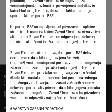
posodobljene. Zavod Filmoteka ne odgovarja za
verodostojnost, pravilnost ali preverjenost podatkov in
katerihkoli drugih vsebin, do katerih lahko dostopajo
uporabniki prek portala BSF.
Na portalu BSF so objavljene tudi povezave na spletne
Sprejemam
splošne pogoje
in dajem
soglasje
za
strani tretjih oseb, na katere Zavod Filmoteka nima vpliva
zbiranje, hrambo in obdelavo osebnih podatkov.
ali nadzora, Zavod Filmoteka ne odgovarja za delovanje
teh strani ali točnost in ažurnost tam objavljenih vsebin.
Zavod Filmoteka si prizadeva, da bi portal BSF deloval
nemoteno in da bi bila zagotovljena čim večja
razpoložljivost in dostopnost portala, vendar ne odgovarja
za morebitno zamudo pri ažuriranju objavljenih vsebin.
Zavod Filmoteka prav tako ne odgovarja za kakršnokoli
© 2018-2026, Filmoteka,
škodo, ki bi nastala uporabnikom kot posledica rednega
zavod za širjenje filmske kulture
tehničnega vzdrževanja, npr. zaradi začasnih napak v
v7.151.0
delovanju portala ali v primeru, da bi bila njegova uporaba
začasno onemogočena. Zavod Filmoteka si bo prizadeval
vse napake odpraviti v najkrajšem možnem času.
info@filmoteka.si
6.VARSTVO OSEBNIH PODATKOV
Tehnična pomoč: podpora@bsf.si