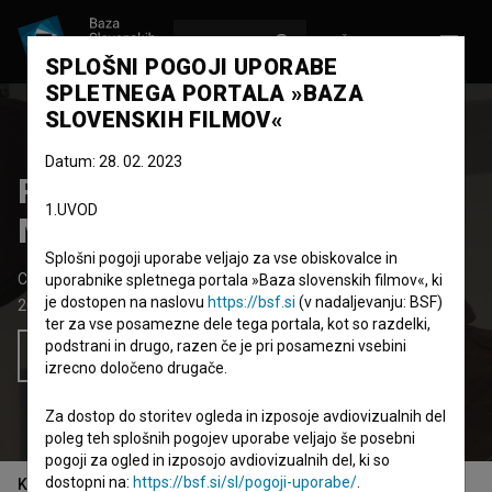
VPIŠI SE
EN
SPLOŠNI POGOJI UPORABE
SPLETNEGA PORTALA »BAZA
SLOVENSKIH FILMOV«
Datum: 28. 02. 2023
Priletni parazit ali kdo je
1.UVOD
Marko Brecelj
Splošni pogoji uporabe veljajo za vse obiskovalce in
Celovečerni dokumentarni TV film
83' 9''
uporabnike spletnega portala »Baza slovenskih filmov«, ki
je dostopen na naslovu
https://bsf.si
(v nadaljevanju: BSF)
2013
Slovenija
ter za vse posamezne dele tega portala, kot so razdelki,
podstrani in drugo, razen če je pri posamezni vsebini
Želim si ogledati ta film
izrecno določeno drugače.
Za dostop do storitev ogleda in izposoje avdiovizualnih del
poleg teh splošnih pogojev uporabe veljajo še posebni
pogoji za ogled in izposojo avdiovizualnih del, ki so
dostopni na:
https://bsf.si/sl/pogoji-uporabe/
.
Kazalo