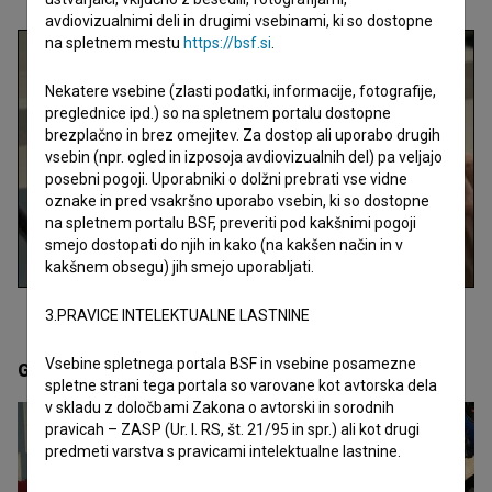
avdiovizualnimi deli in drugimi vsebinami, ki so dostopne
na spletnem mestu
https://bsf.si
.
Nekatere vsebine (zlasti podatki, informacije, fotografije,
preglednice ipd.) so na spletnem portalu dostopne
brezplačno in brez omejitev. Za dostop ali uporabo drugih
vsebin (npr. ogled in izposoja avdiovizualnih del) pa veljajo
posebni pogoji. Uporabniki o dolžni prebrati vse vidne
oznake in pred vsakršno uporabo vsebin, ki so dostopne
na spletnem portalu BSF, preveriti pod kakšnimi pogoji
smejo dostopati do njih in kako (na kakšen način in v
kakšnem obsegu) jih smejo uporabljati.
3.PRAVICE INTELEKTUALNE LASTNINE
Vsebine spletnega portala BSF in vsebine posamezne
Galerija
(4)
spletne strani tega portala so varovane kot avtorska dela
v skladu z določbami Zakona o avtorski in sorodnih
pravicah – ZASP (Ur. l. RS, št. 21/95 in spr.) ali kot drugi
predmeti varstva s pravicami intelektualne lastnine.