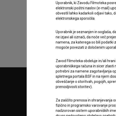
Uporabnik, ki Zavodu Filmoteka posre
elektronski poštni naslov (e-mail) 
obvestil lahko kadarkoli odjavi tako,
Sprejemam
splošne pogoje
in dajem
sog
elektronskega sporočila.
podatkov.
Uporabnik je seznanjen in soglaša, d
ne izjavi ali označi, da noče več pre
namena, za katerega so bili podatki zb
mogoče povezati z določenim upora
Zavod Filmoteka obdeluje in/ali hrani
uporabniškega računa in sicer zlasti n
potrebni za namene zagotavljanja opt
spletnega portala BSF in na njem dosto
© 2018-2026, Filmoteka,
PARTN
obveščanje o storitvah, pogojih, sp
zavod za širjenje filmske kulture
prenosljivosti storitev).
v7.151.0
POGOJ
Za zaščito prenosa in shranjevanja o
fizično in programsko varovanje pros
nadzorovan sistem uporabniških imen 
info@filmoteka.si
O PRO
drugo nedovoljeno obdelavo osebnih 