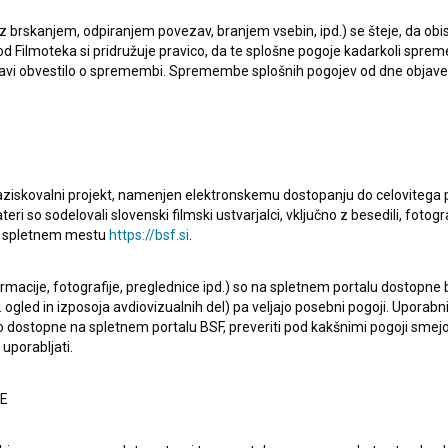
 z brskanjem, odpiranjem povezav, branjem vsebin, ipd.) se šteje, da obis
d Filmoteka si pridružuje pravico, da te splošne pogoje kadarkoli sprem
bjavi obvestilo o spremembi. Spremembe splošnih pogojev od dne objav
raziskovalni projekt, namenjen elektronskemu dostopanju do celovitega 
teri so sodelovali slovenski filmski ustvarjalci, vključno z besedili, fotogr
na spletnem mestu
https://bsf.si
.
in bratskih vojnah ponazarja kako nepomembno dejanje
. Tako se čisto ne namerna klofuta spreobrne v brtasko
ormacije, fotografije, preglednice ipd.) so na spletnem portalu dostopne
 ogled in izposoja avdiovizualnih del) pa veljajo posebni pogoji. Uporabn
o dostopne na spletnem portalu BSF, preveriti pod kakšnimi pogoji smejo
uporabljati.
NE