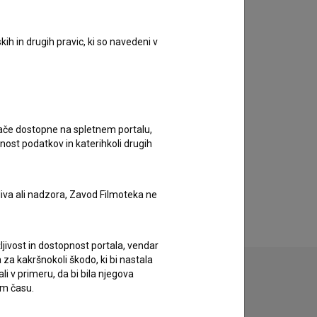
ih in drugih pravic, ki so navedeni v
ugače dostopne na spletnem portalu,
nost podatkov in katerihkoli drugih
liva ali nadzora, Zavod Filmoteka ne
ljivost in dostopnost portala, vendar
za kakršnokoli škodo, ki bi nastala
 v primeru, da bi bila njegova
em času.