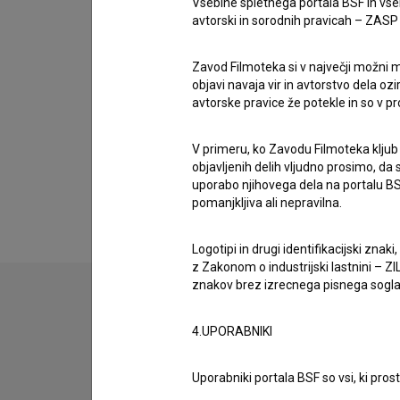
Vsebine spletnega portala BSF in vs
Ivan Gošić
,
Katja Pivk
avtorski in sorodnih pravicah – ZASP (U
Zavod Filmoteka si v največji možni m
Galerija
(1)
objavi navaja vir in avtorstvo dela oz
avtorske pravice že potekle in so v p
V primeru, ko Zavodu Filmoteka kljub
objavljenih delih vljudno prosimo, da
uporabo njihovega dela na portalu BS
pomanjkljiva ali nepravilna.
Logotipi in drugi identifikacijski zna
z Zakonom o industrijski lastnini – ZIL
znakov brez izrecnega pisnega soglasj
4.UPORABNIKI
Uporabniki portala BSF so vsi, ki pros