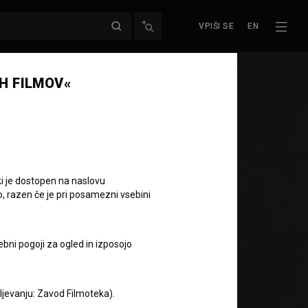
VPIŠI SE
EN
H FILMOV«
ki je dostopen na naslovu
o, razen če je pri posamezni vsebini
ebni pogoji za ogled in izposojo
aljevanju: Zavod Filmoteka).