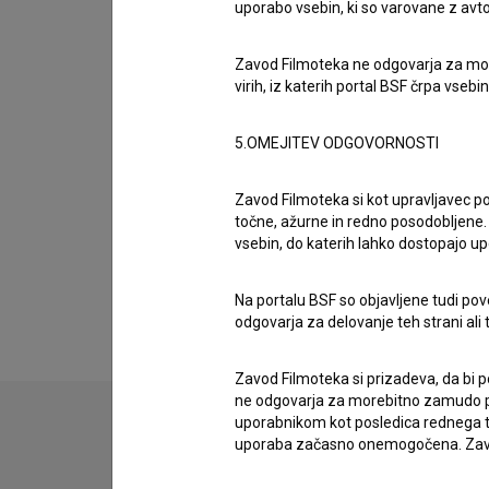
uporabo vsebin, ki so varovane z avto
Ekipa
Zavod Filmoteka ne odgovarja za moreb
virih, iz katerih portal BSF črpa vsebin
Organizacije
5.OMEJITEV ODGOVORNOSTI
Projekcije
Zavod Filmoteka si kot upravljavec po
točne, ažurne in redno posodobljene. 
vsebin, do katerih lahko dostopajo up
Razširjeni podatki
Na portalu BSF so objavljene tudi pov
odgovarja za delovanje teh strani ali 
Zavod Filmoteka si prizadeva, da bi p
ne odgovarja za morebitno zamudo pri
uporabnikom kot posledica rednega te
uporaba začasno onemogočena. Zavod
Stik z uredništvom