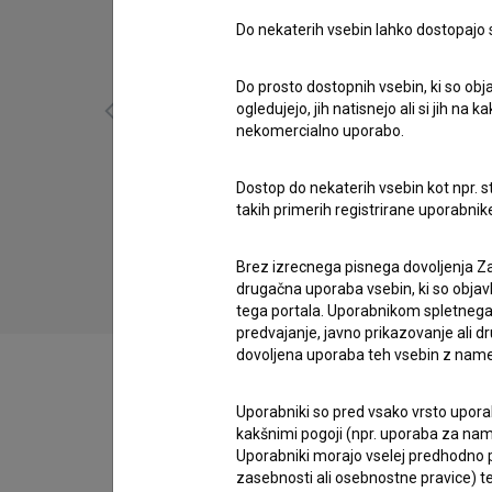
Do nekaterih vsebin lahko dostopajo sa
Do prosto dostopnih vsebin, ki so obja
ogledujejo, jih natisnejo ali si jih na
nekomercialno uporabo.
Princ Ki-Ki-Do: Steklofon (2018)
Dostop do nekaterih vsebin kot npr. st
otroški
takih primerih registrirane uporabni
Brez izrecnega pisnega dovoljenja Za
drugačna uporaba vsebin, ki so objav
tega portala. Uporabnikom spletnega
predvajanje, javno prikazovanje ali dr
dovoljena uporaba teh vsebin z name
Uporabniki so pred vsako vrsto uporabe
kakšnimi pogoji (npr. uporaba za name
Zasedba
Uporabniki morajo vselej predhodno pr
zasebnosti ali osebnostne pravice) te