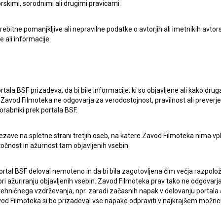
rskimi, sorodnimi ali drugimi pravicami.
itne pomanjkljive ali nepravilne podatke o avtorjih ali imetnikih avtorsk
e ali informacije.
rtala BSF prizadeva, da bi bile informacije, ki so objavljene ali kako dr
Zavod Filmoteka ne odgovarja za verodostojnost, pravilnost ali preverje
orabniki prek portala BSF.
ezave na spletne strani tretjih oseb, na katere Zavod Filmoteka nima vp
točnost in ažurnost tam objavljenih vsebin.
ortal BSF deloval nemoteno in da bi bila zagotovljena čim večja razpolož
 ažuriranju objavljenih vsebin. Zavod Filmoteka prav tako ne odgovarja 
hničnega vzdrževanja, npr. zaradi začasnih napak v delovanju portala ali
 Filmoteka si bo prizadeval vse napake odpraviti v najkrajšem možn