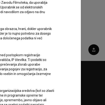
e Zavodu Filmoteka, da uporablja
 Uporabnik se od elektronskih
ledi navodilom za odjavo na dnu
ega obrazca, hrani, dokler uporabnik
okler je to nujno potrebno za dosego
o da določenega podatka ni več
Deli
c med postopkom registracije
lišča, IP številka. Ti podatki so
reprečevanja zlorab uporabe
vanja pogojev za registracijo, za
Sledite nam na:
 do vsebin in omogočanja čezmejne
A
rganizacijska sredstva (kot so zlasti
ojne in programske opreme ter
je, spremembo, javno objavo ali
re se osebni podatki nanašajo.