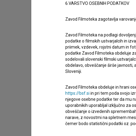
Spoštovani, s pomočjo spodnjega obrazca lahko sto
6.VARSTVO OSEBNIH PODATKOV
imam vprašanje
Zavod Filmoteka zagotavlja varovanj
prijavljam napako
Zavod Filmoteka na podlagi dovoljenj
želim dodati podatke
podatke o filmskih ustvarjalcih in izvaj
drugo
priimek, vzdevek, rojstni datum in fot
podatke Zavod Filmoteka obdeluje za n
sodelovali slovenski filmski ustvarjal
obdelavo, obveščanje širše javnosti, a
Sloveniji.
Zavod Filmoteka obdeluje in hrani ose
https://bsf.si
in pri tem poda svojo iz
njegove osebne podatke ter da mu na 
uporabnikih uporabljal izključno za 
obveščanje o izvedenih spremembah v 
narave, z novostmi na spletnem mestu
čemer bodo statistični podatki oz. pod