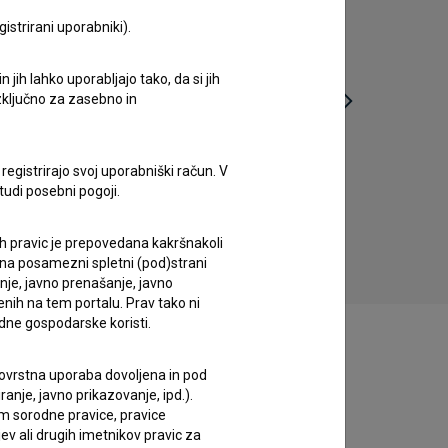
istrirani uporabniki).
jih lahko uporabljajo tako, da si jih
izključno za zasebno in
Koyaa: Leteči zvezek (2017)
registrirajo svoj uporabniški račun. V
otroški
tudi posebni pogoji.
ih pravic je prepovedana kakršnakoli
 na posamezni spletni (pod)strani
anje, javno prenašanje, javno
enih na tem portalu. Prav tako ni
dne gospodarske koristi.
 tovrstna uporaba dovoljena in pod
anje, javno prikazovanje, ipd.).
im sorodne pravice, pravice
ev ali drugih imetnikov pravic za