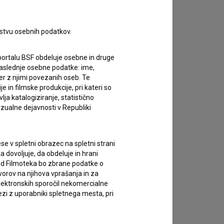
zivov.
rstvu osebnih podatkov.
portalu BSF obdeluje osebne in druge
za naslednje osebne podatke: ime,
ter z njimi povezanih oseb. Te
in filmske produkcije, pri kateri so
ja katalogiziranje, statistično
izualne dejavnosti v Republiki
e v spletni obrazec na spletni strani
 dovoljuje, da obdeluje in hrani
vod Filmoteka bo zbrane podatke o
vorov na njihova vprašanja in za
lektronskih sporočil nekomercialne
zi z uporabniki spletnega mesta, pri