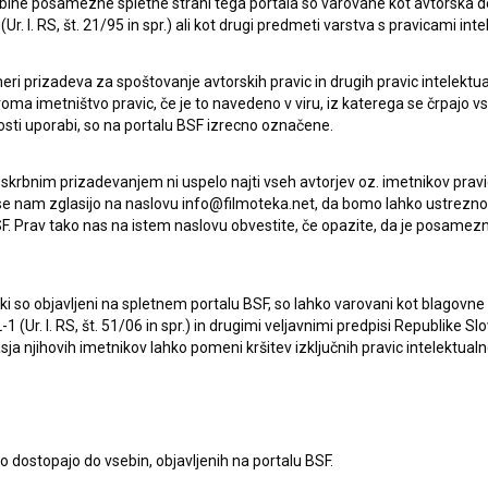
ebine posamezne spletne strani tega portala so varovane kot avtorska d
r. l. RS, št. 21/95 in spr.) ali kot drugi predmeti varstva s pravicami inte
eri prizadeva za spoštovanje avtorskih pravic in drugih pravic intelektua
iroma imetništvo pravic, če je to navedeno v viru, iz katerega se črpajo v
rosti uporabi, so na portalu BSF izrecno označene.
 skrbnim prizadevanjem ni uspelo najti vseh avtorjev oz. imetnikov prav
 se nam zglasijo na naslovu info@filmoteka.net, da bomo lahko ustrezno 
F. Prav tako nas na istem naslovu obvestite, če opazite, da je posamezn
ki, ki so objavljeni na spletnem portalu BSF, so lahko varovani kot blago
-1 (Ur. l. RS, št. 51/06 in spr.) in drugimi veljavnimi predpisi Republike S
a njihovih imetnikov lahko pomeni kršitev izključnih pravic intelektualn
Oglejte si
to dostopajo do vsebin, objavljenih na portalu BSF.