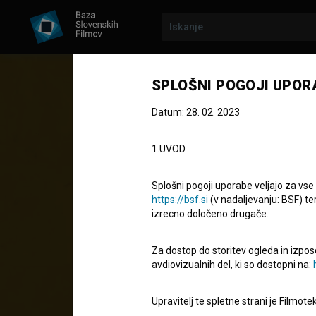
SPLOŠNI POGOJI UPOR
Datum: 28. 02. 2023
1.UVOD
Splošni pogoji uporabe veljajo za vse
https://bsf.si
(v nadaljevanju: BSF) te
izrecno določeno drugače.
ŠTUDIJSKI PROJEKT
Pipi in Popi
Za dostop do storitev ogleda in izpos
avdiovizualnih del, ki so dostopni na:
Kratki animirani film
3'
Upravitelj te spletne strani je Filmot
otroški