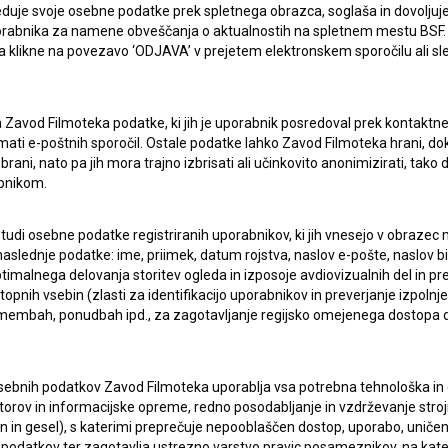
duje svoje osebne podatke prek spletnega obrazca, soglaša in dovoljuj
uporabnika za namene obveščanja o aktualnostih na spletnem mestu BSF.
 da klikne na povezavo ‘ODJAVA’ v prejetem elektronskem sporočilu ali s
lasje
za zbiranje, hrambo in obdelavo osebnih
a Zavod Filmoteka podatke, ki jih je uporabnik posredoval prek kontaktn
jemati e-poštnih sporočil. Ostale podatke lahko Zavod Filmoteka hrani, d
rani, nato pa jih mora trajno izbrisati ali učinkovito anonimizirati, tak
bnikom.
 tudi osebne podatke registriranih uporabnikov, ki jih vnesejo v obraze
aslednje podatke: ime, priimek, datum rojstva, naslov e-pošte, naslov biva
imalnega delovanja storitev ogleda in izposoje avdiovizualnih del in p
pnih vsebin (zlasti za identifikacijo uporabnikov in preverjanje izpolnje
ERJI
PRIJAVITE SE NA BSF NOVIČNIK:
remembah, ponudbah ipd., za zagotavljanje regijsko omejenega dostopa
PRIJAV
I UPORABE
sebnih podatkov Zavod Filmoteka uporablja vsa potrebna tehnološka in o
torov in informacijske opreme, redno posodabljanje in vzdrževanje str
Sprejemam
splošne pogoje
in dajem
soglasje
za
in gesel), s katerimi preprečuje nepooblaščen dostop, uporabo, uničen
zbiranje, hrambo in obdelavo osebnih podatkov.
JEKTU
podatkov ter zagotavlja ustrezno varstvo pravic posameznikov, na kate