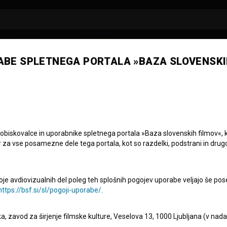
ABE SPLETNEGA PORTALA »BAZA SLOVENSKI
 obiskovalce in uporabnike spletnega portala »Baza slovenskih filmov«, 
r za vse posamezne dele tega portala, kot so razdelki, podstrani in drug
oje avdiovizualnih del poleg teh splošnih pogojev uporabe veljajo še pos
https://bsf.si/sl/pogoji-uporabe/
.
eka, zavod za širjenje filmske kulture, Veselova 13, 1000 Ljubljana (v nad