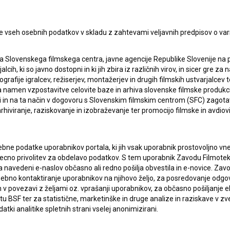
pite v stik z uredništvom Baze slovenskih filmov. Veseli bomo vaših od
e vseh osebnih podatkov v skladu z zahtevami veljavnih predpisov o va
a Slovenskega filmskega centra, javne agencije Republike Slovenije na 
alcih, ki so javno dostopni in ki jih zbira iz različnih virov, in sicer gre 
ografije igralcev, režiserjev, montažerjev in drugih filmskih ustvarjalcev 
amen vzpostavitve celovite baze in arhiva slovenske filmske produkcije 
ci in na ta način v dogovoru s Slovenskim filmskim centrom (SFC) zagotavl
rhiviranje, raziskovanje in izobraževanje ter promocijo filmske in avdiov
bne podatke uporabnikov portala, ki jih vsak uporabnik prostovoljno vnes
recno privolitev za obdelavo podatkov. S tem uporabnik Zavodu Filmoteka
navedeni e-naslov občasno ali redno pošilja obvestila in e-novice. Za
osebno kontaktiranje uporabnikov na njihovo željo, za posredovanje odgo
povezavi z željami oz. vprašanji uporabnikov, za občasno pošiljanje e
 BSF ter za statistične, marketinške in druge analize in raziskave v zve
atki analitike spletnih strani vselej anonimizirani.