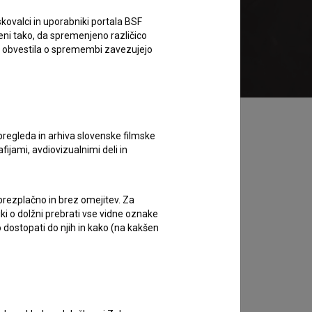
kovalci in uporabniki portala BSF
eni tako, da spremenjeno različico
Brezplačen ogled
e obvestila o spremembi zavezujejo
pregleda in arhiva slovenske filmske
afijami, avdiovizualnimi deli in
 brezplačno in brez omejitev. Za
iki o dolžni prebrati vse vidne oznake
 dostopati do njih in kako (na kakšen