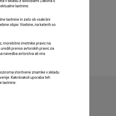
ela v skladu z določbami Zakona o
lektualne lastnine.
lne lastnine in zato ob vsakršni
sebine objav. Vsebine, na katerih so
ic, morebitne imetnike pravic na
uredili prenos avtorskih pravic za
a navedba avtorstva ali vira
vne oziroma storitvene znamke v skladu
lovenije. Kakršnakoli uporaba teh
e lastnine.