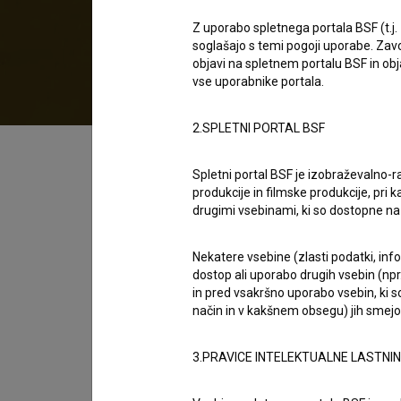
2020
Slovenija
Z uporabo spletnega portala BSF (t.j.
soglašajo s temi pogoji uporabe. Zavo
objavi na spletnem portalu BSF in o
vse uporabnike portala.
2.SPLETNI PORTAL BSF
Kazalo
Spletni portal BSF je izobraževalno-
produkcije in filmske produkcije, pri ka
Sinopsis
drugimi vsebinami, ki so dostopne 
Kratka komična animacija o dveh piščančkih 
lahko pripelje do veliko bolj napačnih dejanj
Nekatere vsebine (zlasti podatki, inf
dostop ali uporabo drugih vsebin (npr.
vojno.
in pred vsakršno uporabo vsebin, ki s
način in v kakšnem obsegu) jih smejo 
Režija
Katja Pivk
3.PRAVICE INTELEKTUALNE LASTNI
zasedba