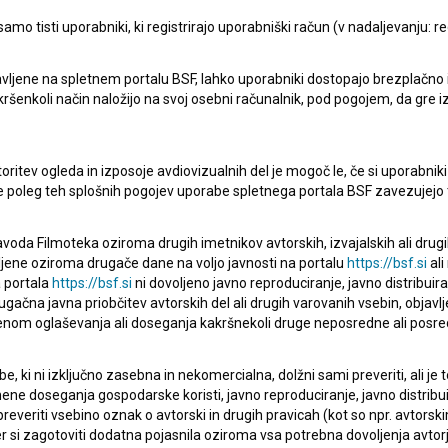
mo tisti uporabniki, ki registrirajo uporabniški račun (v nadaljevanju: reg
vljene na spletnem portalu BSF, lahko uporabniki dostopajo brezplačno in 
 kakršenkoli način naložijo na svoj osebni računalnik, pod pogojem, da gre 
Princ Ki-Ki-Do: Prva Pomoč (2018)
oritev ogleda in izposoje avdiovizualnih del je mogoč le, če si uporabniki 
otroški
ke poleg teh splošnih pogojev uporabe spletnega portala BSF zavezujejo 
voda Filmoteka oziroma drugih imetnikov avtorskih, izvajalskih ali drug
ljene oziroma drugače dane na voljo javnosti na portalu
https://bsf.si
ali
 portala
https://bsf.si
ni dovoljeno javno reproduciranje, javno distribuir
ugačna javna priobčitev avtorskih del ali drugih varovanih vsebin, objavlj
nom oglaševanja ali doseganja kakršnekoli druge neposredne ali posre
, ki ni izključno zasebna in nekomercialna, dolžni sami preveriti, ali je
ne doseganja gospodarske koristi, javno reproduciranje, javno distribuir
everiti vsebino oznak o avtorski in drugih pravicah (kot so npr. avtorsk
r si zagotoviti dodatna pojasnila oziroma vsa potrebna dovoljenja avtorj