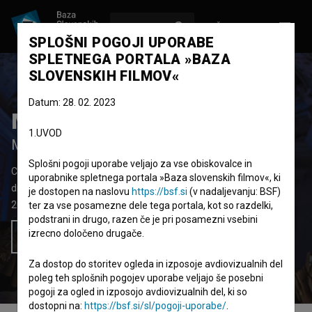
VPIŠI SE
EN
SPLOŠNI POGOJI UPORABE
SPLETNEGA PORTALA »BAZA
SLOVENSKIH FILMOV«
Datum: 28. 02. 2023
Modelář
1.UVOD
Modelar
Splošni pogoji uporabe veljajo za vse obiskovalce in
Celovečerni igrani film
105'
uporabnike spletnega portala »Baza slovenskih filmov«, ki
drama
je dostopen na naslovu
https://bsf.si
(v nadaljevanju: BSF)
2020
Češka
,
Slovenija
,
Slovaška
ter za vse posamezne dele tega portala, kot so razdelki,
podstrani in drugo, razen če je pri posamezni vsebini
izrecno določeno drugače.
Želim si ogledati ta film
Za dostop do storitev ogleda in izposoje avdiovizualnih del
poleg teh splošnih pogojev uporabe veljajo še posebni
pogoji za ogled in izposojo avdiovizualnih del, ki so
dostopni na:
https://bsf.si/sl/pogoji-uporabe/
.