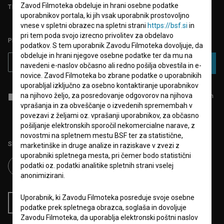
Zavod Filmoteka obdeluje in hrani osebne podatke
TEST FUNKCIONALNOSTI
uporabnikov portala, ki jih vsak uporabnik prostovoljno
vnese v spletni obrazec na spletni strani
https://bsf.si
in
pri tem poda svojo izrecno privolitev za obdelavo
PRIJAVITE SE NA BSF NOVIČNIK:
podatkov. S tem uporabnik Zavodu Filmoteka dovoljuje, da
obdeluje in hrani njegove osebne podatke ter da mu na
PRIJAVA
navedeni e-naslov občasno ali redno pošilja obvestila in e-
novice. Zavod Filmoteka bo zbrane podatke o uporabnikih
uporabljal izključno za osebno kontaktiranje uporabnikov
na njihovo željo, za posredovanje odgovorov na njihova
Sprejemam
splošne pogoje
in dajem
soglasje
za zbiranje, hrambo in
obdelavo osebnih podatkov.
vprašanja in za obveščanje o izvedenih spremembah v
povezavi z željami oz. vprašanji uporabnikov, za občasno
pošiljanje elektronskih sporočil nekomercialne narave, z
novostmi na spletnem mestu BSF ter za statistične,
Sledite nam na:
marketinške in druge analize in raziskave v zvezi z
uporabniki spletnega mesta, pri čemer bodo statistični
podatki oz. podatki analitike spletnih strani vselej
anonimizirani.
Uporabnik, ki Zavodu Filmoteka posreduje svoje osebne
RSS novice
RSS dogodki
podatke prek spletnega obrazca, soglaša in dovoljuje
Zavodu Filmoteka, da uporablja elektronski poštni naslov