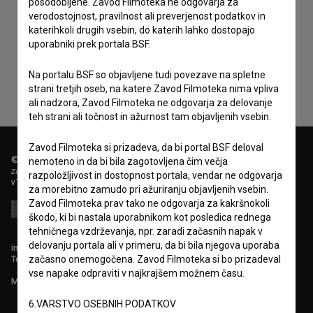
posodobljene. Zavod Filmoteka ne odgovarja za
verodostojnost, pravilnost ali preverjenost podatkov in
Sprejemam
splošne pogoje
in dajem
soglasje
za
katerihkoli drugih vsebin, do katerih lahko dostopajo
zbiranje, hrambo in obdelavo osebnih podatkov.
uporabniki prek portala BSF.
Na portalu BSF so objavljene tudi povezave na spletne
strani tretjih oseb, na katere Zavod Filmoteka nima vpliva
ali nadzora, Zavod Filmoteka ne odgovarja za delovanje
teh strani ali točnost in ažurnost tam objavljenih vsebin.
Zavod Filmoteka si prizadeva, da bi portal BSF deloval
© 2018-2026, Filmoteka,
nemoteno in da bi bila zagotovljena čim večja
zavod za širjenje filmske kulture
razpoložljivost in dostopnost portala, vendar ne odgovarja
v7.151.0
za morebitno zamudo pri ažuriranju objavljenih vsebin.
Zavod Filmoteka prav tako ne odgovarja za kakršnokoli
škodo, ki bi nastala uporabnikom kot posledica rednega
tehničnega vzdrževanja, npr. zaradi začasnih napak v
delovanju portala ali v primeru, da bi bila njegova uporaba
info@filmoteka.si
Tehnična pomoč: podpora@bsf.si
začasno onemogočena. Zavod Filmoteka si bo prizadeval
vse napake odpraviti v najkrajšem možnem času.
Mednarodna številka ISSN 2670-787X
6.VARSTVO OSEBNIH PODATKOV