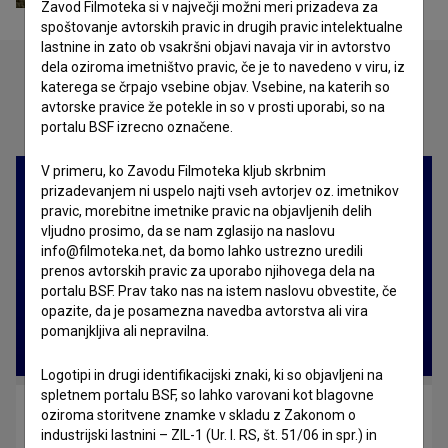
Zavod Filmoteka si v največji možni meri prizadeva za
spoštovanje avtorskih pravic in drugih pravic intelektualne
lastnine in zato ob vsakršni objavi navaja vir in avtorstvo
dela oziroma imetništvo pravic, če je to navedeno v viru, iz
katerega se črpajo vsebine objav. Vsebine, na katerih so
avtorske pravice že potekle in so v prosti uporabi, so na
Oglejte si
portalu BSF izrecno označene.
V primeru, ko Zavodu Filmoteka kljub skrbnim
prizadevanjem ni uspelo najti vseh avtorjev oz. imetnikov
pravic, morebitne imetnike pravic na objavljenih delih
vljudno prosimo, da se nam zglasijo na naslovu
info@filmoteka.net, da bomo lahko ustrezno uredili
prenos avtorskih pravic za uporabo njihovega dela na
portalu BSF. Prav tako nas na istem naslovu obvestite, če
opazite, da je posamezna navedba avtorstva ali vira
pomanjkljiva ali nepravilna.
Logotipi in drugi identifikacijski znaki, ki so objavljeni na
spletnem portalu BSF, so lahko varovani kot blagovne
Why? (2023)
oziroma storitvene znamke v skladu z Zakonom o
industrijski lastnini – ZIL-1 (Ur. l. RS, št. 51/06 in spr.) in
drama