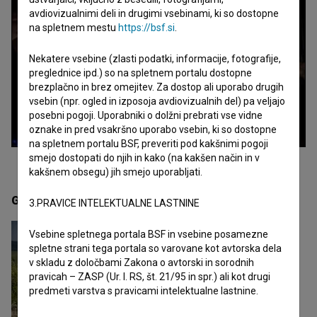
avdiovizualnimi deli in drugimi vsebinami, ki so dostopne
na spletnem mestu
https://bsf.si
.
Nekatere vsebine (zlasti podatki, informacije, fotografije,
preglednice ipd.) so na spletnem portalu dostopne
brezplačno in brez omejitev. Za dostop ali uporabo drugih
vsebin (npr. ogled in izposoja avdiovizualnih del) pa veljajo
posebni pogoji. Uporabniki o dolžni prebrati vse vidne
oznake in pred vsakršno uporabo vsebin, ki so dostopne
na spletnem portalu BSF, preveriti pod kakšnimi pogoji
smejo dostopati do njih in kako (na kakšen način in v
kakšnem obsegu) jih smejo uporabljati.
Galerija
(1)
3.PRAVICE INTELEKTUALNE LASTNINE
Vsebine spletnega portala BSF in vsebine posamezne
spletne strani tega portala so varovane kot avtorska dela
v skladu z določbami Zakona o avtorski in sorodnih
pravicah – ZASP (Ur. l. RS, št. 21/95 in spr.) ali kot drugi
predmeti varstva s pravicami intelektualne lastnine.