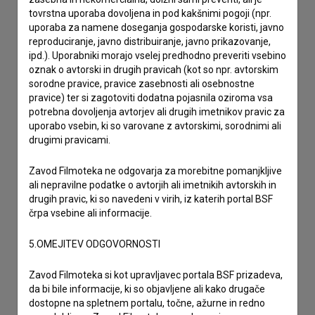
želim dodati podatke
tovrstna uporaba dovoljena in pod kakšnimi pogoji (npr.
drugo
uporaba za namene doseganja gospodarske koristi, javno
reproduciranje, javno distribuiranje, javno prikazovanje,
ipd.). Uporabniki morajo vselej predhodno preveriti vsebino
oznak o avtorski in drugih pravicah (kot so npr. avtorskim
sorodne pravice, pravice zasebnosti ali osebnostne
pravice) ter si zagotoviti dodatna pojasnila oziroma vsa
potrebna dovoljenja avtorjev ali drugih imetnikov pravic za
uporabo vsebin, ki so varovane z avtorskimi, sorodnimi ali
drugimi pravicami.
Zavod Filmoteka ne odgovarja za morebitne pomanjkljive
ali nepravilne podatke o avtorjih ali imetnikih avtorskih in
drugih pravic, ki so navedeni v virih, iz katerih portal BSF
črpa vsebine ali informacije.
5.OMEJITEV ODGOVORNOSTI
Zavod Filmoteka si kot upravljavec portala BSF prizadeva,
da bi bile informacije, ki so objavljene ali kako drugače
dostopne na spletnem portalu, točne, ažurne in redno