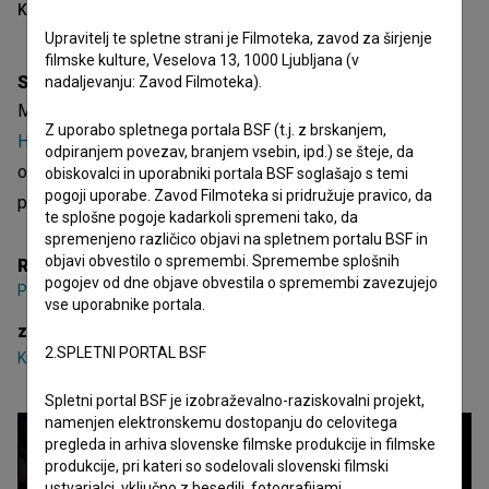
Kazalo
Upravitelj te spletne strani je Filmoteka, zavod za širjenje
filmske kulture, Veselova 13, 1000 Ljubljana (v
Sinopsis
nadaljevanju: Zavod Filmoteka).
Modelář je češki celovečerni igrani film. Nastopajo
Kryštof
Z uporabo spletnega portala BSF (t.j. z brskanjem,
Hádek
,
Jiří Mádl
,
Veronika Khek Kubarová
. Žanrsko je
odpiranjem povezav, branjem vsebin, ipd.) se šteje, da
opredeljen kot drama. Režiser je
Petr Zelenka
. Nastal je v
obiskovalci in uporabniki portala BSF soglašajo s temi
pogoji uporabe. Zavod Filmoteka si pridružuje pravico, da
produkciji
0,7 Km Films
.
te splošne pogoje kadarkoli spremeni tako, da
spremenjeno različico objavi na spletnem portalu BSF in
objavi obvestilo o spremembi. Spremembe splošnih
Režija
pogojev od dne objave obvestila o spremembi zavezujejo
Petr Zelenka
vse uporabnike portala.
zasedba
2.SPLETNI PORTAL BSF
Kryštof Hádek
,
Jiří Mádl
,
Veronika Khek Kubarová
Spletni portal BSF je izobraževalno-raziskovalni projekt,
namenjen elektronskemu dostopanju do celovitega
pregleda in arhiva slovenske filmske produkcije in filmske
produkcije, pri kateri so sodelovali slovenski filmski
ustvarjalci, vključno z besedili, fotografijami,