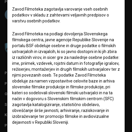
Projekt sofinancira:
Zavod Filmoteka zagotavlja varovanje vseh osebnih
podatkov v skladu z zahtevami veljavnih predpisov o
varstvu osebnih podatkov.
Zavod Filmoteka na podlagi dovoljenja Slovenskega
filmskega centra, javne agencije Republike Slovenije na
portalu BSF obdeluje osebne in druge podatke o filmskih
ustvarjalcih in izvajalcih, ki so javno dostopni in ki jih zbira
iz različnih virov, in sicer gre za naslednje osebne podatke:
ime, priimek, vzdevek, rojstni datum in fotografije igralcev,
režiserjev, montažerjev in drugih filmskih ustvarjalcev ter z
PARTNERJI
njimi povezanih oseb. Te podatke Zavod Filmoteka
obdeluje za namen vzpostavitve celovite baze in arhiva
POGOJI UPORABE
slovenske filmske produkcije in filmske produkcije, pri
kateri so sodelovali slovenski filmski ustvarjalci in na ta
O PROJEKTU
način v dogovoru s Slovenskim filmskim centrom (SFC)
STATISTIKA
zagotavlja katalogiziranje, statistično obdelavo,
obveščanje širše javnosti, arhiviranje, raziskovanje in
KONTAKT
izobraževanje ter promocijo filmske in avdiovizualne
dejavnosti v Republiki Sloveniji.
POGOSTA VPRAŠANJA