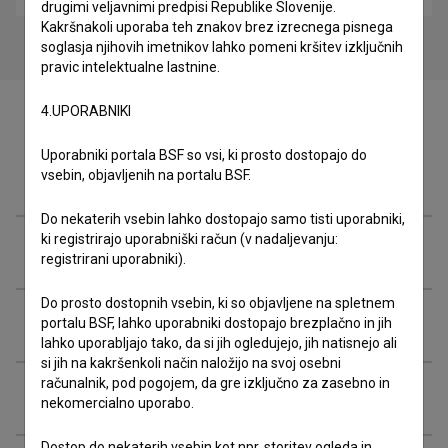
drugimi veljavnimi predpisi Republike Slovenije.
Kakršnakoli uporaba teh znakov brez izrecnega pisnega
soglasja njihovih imetnikov lahko pomeni kršitev izključnih
pravic intelektualne lastnine.
4.UPORABNIKI
Uporabniki portala BSF so vsi, ki prosto dostopajo do
Zasedba
vsebin, objavljenih na portalu BSF.
Do nekaterih vsebin lahko dostopajo samo tisti uporabniki,
ki registrirajo uporabniški račun (v nadaljevanju:
Ekipa
registrirani uporabniki).
Do prosto dostopnih vsebin, ki so objavljene na spletnem
Organizacije
portalu BSF, lahko uporabniki dostopajo brezplačno in jih
lahko uporabljajo tako, da si jih ogledujejo, jih natisnejo ali
si jih na kakršenkoli način naložijo na svoj osebni
računalnik, pod pogojem, da gre izključno za zasebno in
Projekcije
nekomercialno uporabo.
Dostop do nekaterih vsebin kot npr. storitev ogleda in