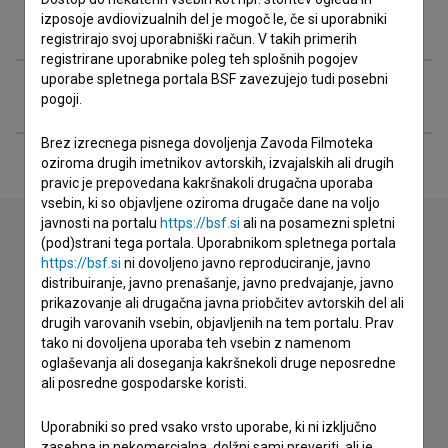
Razširjeni podatki
izposoje avdiovizualnih del je mogoč le, če si uporabniki
registrirajo svoj uporabniški račun. V takih primerih
registrirane uporabnike poleg teh splošnih pogojev
uporabe spletnega portala BSF zavezujejo tudi posebni
Financiranje
pogoji.
Brez izrecnega pisnega dovoljenja Zavoda Filmoteka
oziroma drugih imetnikov avtorskih, izvajalskih ali drugih
pravic je prepovedana kakršnakoli drugačna uporaba
vsebin, ki so objavljene oziroma drugače dane na voljo
javnosti na portalu
https://bsf.si
ali na posamezni spletni
(pod)strani tega portala. Uporabnikom spletnega portala
https://bsf.si
ni dovoljeno javno reproduciranje, javno
Stik z uredništvom
distribuiranje, javno prenašanje, javno predvajanje, javno
prikazovanje ali drugačna javna priobčitev avtorskih del ali
Spoštovani, s pomočjo spodnjega obrazca lahko stopite v
drugih varovanih vsebin, objavljenih na tem portalu. Prav
stik z uredništvom Baze slovenskih filmov. Veseli bomo vaših
tako ni dovoljena uporaba teh vsebin z namenom
odzivov.
oglaševanja ali doseganja kakršnekoli druge neposredne
ali posredne gospodarske koristi.
imam vprašanje
prijavljam napako
Uporabniki so pred vsako vrsto uporabe, ki ni izključno
zasebna in nekomercialna, dolžni sami preveriti, ali je