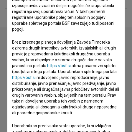
izposoje avdiovizualnih del je mogoč le, če si uporabniki
registrirajo svoj uporabniški račun. V takih primerih
registrirane uporabnike poleg teh splošnih pogojev
uporabe spletnega portala BSF zavezujejo tudi posebni
pogoji.
Brez izrecnega pisnega dovoljenja Zavoda Filmoteka
oziroma drugih imetnikov avtorskih, izvajalskih ali drugih
Stik z uredništvom
pravic je prepovedana kakršnakoli drugačna uporaba
Spoštovani, s pomočjo spodnjega obrazca lahko stopite v
vsebin, ki so objavljene oziroma drugače dane na voljo
stik z uredništvom Baze slovenskih filmov. Veseli bomo vaših
javnosti na portalu
https://bsf.si
ali na posamezni spletni
odzivov.
(pod)strani tega portala. Uporabnikom spletnega portala
https://bsf.si
ni dovoljeno javno reproduciranje, javno
distribuiranje, javno prenašanje, javno predvajanje, javno
imam vprašanje
prikazovanje ali drugačna javna priobčitev avtorskih del ali
prijavljam napako
drugih varovanih vsebin, objavljenih na tem portalu. Prav
tako ni dovoljena uporaba teh vsebin z namenom
želim dodati podatke
oglaševanja ali doseganja kakršnekoli druge neposredne
drugo
ali posredne gospodarske koristi.
Uporabniki so pred vsako vrsto uporabe, ki ni izključno
zasebna in nekomercialna, dolžni sami preveriti, ali je