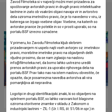
Zavod Filmoteka si v največji možni meri prizadeva za
spoštovanje avtorskih pravic in drugih pravic intelektualne
lastnine in zato ob vsakršni objavi navaja vir in avtorstvo
dela oziroma imetništvo pravic, če je to navedeno v viru, iz
Oglejte si
katerega se črpajo vsebine objav. Vsebine, na katerih so
avtorske pravice že potekle in so v prosti uporabi, so na
portalu BSF izrecno označene.
V primeru, ko Zavodu Filmoteka kljub skrbnim
prizadevanjem ni uspelo najti vseh avtorjev oz. imetnikov
pravic, morebitne imetnike pravic na objavljenih delih
vljudno prosimo, da se nam zglasijo na naslovu
info@filmoteka.net, da bomo lahko ustrezno uredili
prenos avtorskih pravic za uporabo njihovega dela na
portalu BSF. Prav tako nas na istem naslovu obvestite, če
opazite, da je posamezna navedba avtorstva ali vira
pomanjkljiva ali nepravilna.
Logotipi in drugi identifikacijski znaki, ki so objavljeni na
Povodni mož (2020)
spletnem portalu BSF, so lahko varovani kot blagovne
otroški
oziroma storitvene znamke v skladu z Zakonom o
industrijski lastnini – ZIL-1 (Ur. l. RS, št. 51/06 in spr.) in