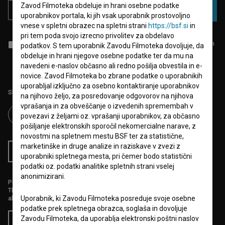
Zavod Filmoteka obdeluje in hrani osebne podatke
PRIJAVA
uporabnikov portala, ki jih vsak uporabnik prostovoljno
vnese v spletni obrazec na spletni strani
https://bsf.si
in
pri tem poda svojo izrecno privolitev za obdelavo
Sprejemam
splošne pogoje
in dajem
soglasje
za zbiranje, hrambo in
podatkov. S tem uporabnik Zavodu Filmoteka dovoljuje, da
obdelavo osebnih podatkov.
obdeluje in hrani njegove osebne podatke ter da mu na
navedeni e-naslov občasno ali redno pošilja obvestila in e-
novice. Zavod Filmoteka bo zbrane podatke o uporabnikih
uporabljal izključno za osebno kontaktiranje uporabnikov
Sledite nam na:
na njihovo željo, za posredovanje odgovorov na njihova
vprašanja in za obveščanje o izvedenih spremembah v
povezavi z željami oz. vprašanji uporabnikov, za občasno
pošiljanje elektronskih sporočil nekomercialne narave, z
novostmi na spletnem mestu BSF ter za statistične,
marketinške in druge analize in raziskave v zvezi z
RSS novice
RSS dogodki
uporabniki spletnega mesta, pri čemer bodo statistični
podatki oz. podatki analitike spletnih strani vselej
anonimizirani.
Podprite nas z donacijo na
TRR: SI56 6100 0001 5706 684,
ali s kreditno kartico:
Uporabnik, ki Zavodu Filmoteka posreduje svoje osebne
podatke prek spletnega obrazca, soglaša in dovoljuje
Zavodu Filmoteka, da uporablja elektronski poštni naslov
Doniraj