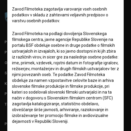
Zavod Filmoteka zagotavlja varovanje vseh osebnih
podatkov v skladu z zahtevami veljavnih predpisov o
varstvu osebnih podatkov.
Zavod Filmoteka na podlagi dovoljenja Slovenskega
filmskega centra, javne agencije Republike Slovenije na
PARTNERJI
portalu BSF obdeluje osebne in druge podatke o filmskih
ustvarjalcih in izvajalcih, ki so javno dostopni in ki jih zbira
POGOJI UPORABE
iz različnih virov, in sicer gre za naslednje osebne podatke:
O PROJEKTU
ime, priimek, vzdevek, rojstni datum in fotografije igralcev,
režiserjev, montažerjev in drugih filmskih ustvarjalcev ter z
STATISTIKA
njimi povezanih oseb. Te podatke Zavod Filmoteka
obdeluje za namen vzpostavitve celovite baze in arhiva
KONTAKT
slovenske filmske produkcije in filmske produkcije, pri
kateri so sodelovali slovenski filmski ustvarjalci in na ta
POGOSTA VPRAŠANJA
način v dogovoru s Slovenskim filmskim centrom (SFC)
zagotavlja katalogiziranje, statistično obdelavo,
TEST FUNKCIONALNOSTI
obveščanje širše javnosti, arhiviranje, raziskovanje in
izobraževanje ter promocijo filmske in avdiovizualne
dejavnosti v Republiki Sloveniji.
PRIJAVITE SE NA BSF NOVIČNIK: