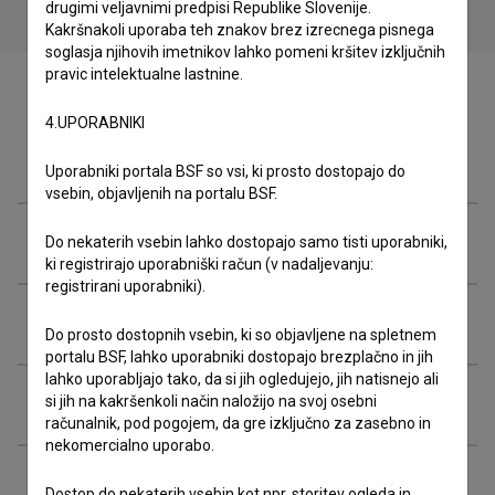
drugimi veljavnimi predpisi Republike Slovenije.
Kakršnakoli uporaba teh znakov brez izrecnega pisnega
soglasja njihovih imetnikov lahko pomeni kršitev izključnih
pravic intelektualne lastnine.
4.UPORABNIKI
Zasedba
Uporabniki portala BSF so vsi, ki prosto dostopajo do
vsebin, objavljenih na portalu BSF.
Ekipa
Do nekaterih vsebin lahko dostopajo samo tisti uporabniki,
ki registrirajo uporabniški račun (v nadaljevanju:
registrirani uporabniki).
Organizacije
Do prosto dostopnih vsebin, ki so objavljene na spletnem
portalu BSF, lahko uporabniki dostopajo brezplačno in jih
lahko uporabljajo tako, da si jih ogledujejo, jih natisnejo ali
Razširjeni podatki
si jih na kakršenkoli način naložijo na svoj osebni
računalnik, pod pogojem, da gre izključno za zasebno in
nekomercialno uporabo.
Financiranje
Dostop do nekaterih vsebin kot npr. storitev ogleda in