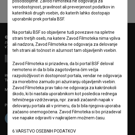
posodobljene. Zavod Filmoteka ne odgovarja za
verodostojnost, pravilnost ali preverjenost podatkov in
katerihkoli drugih vsebin, do katerih lahko dostopajo
uporabniki prek portala BSF.
Na portalu BSF so objavljene tudi povezave na spletne
© 2018-2026, Filmoteka,
strani tretjih oseb, na katere Zavod Filmoteka nima vpliva
zavod za širjenje filmske kulture
ali nadzora, Zavod Filmoteka ne odgovarja za delovanje
v7.151.0
teh strani ali točnost in ažurnost tam objavljenih vsebin.
Zavod Filmoteka si prizadeva, da bi portal BSF deloval
nemoteno in da bi bila zagotovljena čim večja
info@filmoteka.si
razpoložljivost in dostopnost portala, vendar ne odgovarja
Tehnična pomoč: podpora@bsf.si
za morebitno zamudo pri ažuriranju objavljenih vsebin.
Zavod Filmoteka prav tako ne odgovarja za kakršnokoli
Mednarodna številka ISSN 2670-787X
škodo, ki bi nastala uporabnikom kot posledica rednega
tehničnega vzdrževanja, npr. zaradi začasnih napak v
Projekt sofinancira:
delovanju portala ali v primeru, da bi bila njegova uporaba
začasno onemogočena. Zavod Filmoteka si bo prizadeval
vse napake odpraviti v najkrajšem možnem času.
6.VARSTVO OSEBNIH PODATKOV