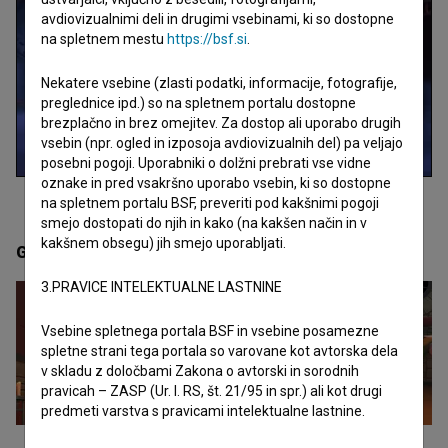
avdiovizualnimi deli in drugimi vsebinami, ki so dostopne
na spletnem mestu
https://bsf.si
.
Nekatere vsebine (zlasti podatki, informacije, fotografije,
preglednice ipd.) so na spletnem portalu dostopne
brezplačno in brez omejitev. Za dostop ali uporabo drugih
vsebin (npr. ogled in izposoja avdiovizualnih del) pa veljajo
posebni pogoji. Uporabniki o dolžni prebrati vse vidne
oznake in pred vsakršno uporabo vsebin, ki so dostopne
na spletnem portalu BSF, preveriti pod kakšnimi pogoji
smejo dostopati do njih in kako (na kakšen način in v
kakšnem obsegu) jih smejo uporabljati.
Galerija
(2)
3.PRAVICE INTELEKTUALNE LASTNINE
Vsebine spletnega portala BSF in vsebine posamezne
spletne strani tega portala so varovane kot avtorska dela
v skladu z določbami Zakona o avtorski in sorodnih
pravicah – ZASP (Ur. l. RS, št. 21/95 in spr.) ali kot drugi
predmeti varstva s pravicami intelektualne lastnine.