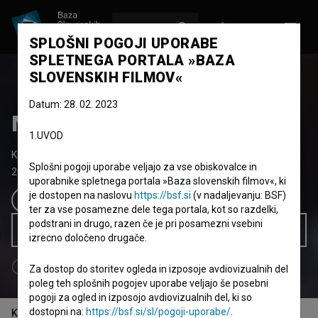
VPIŠI SE
EN
SPLOŠNI POGOJI UPORABE
SPLETNEGA PORTALA »BAZA
SLOVENSKIH FILMOV«
Datum: 28. 02. 2023
Mala šola uresničarije
1.UVOD
Kratki animirani film
11'
Splošni pogoji uporabe veljajo za vse obiskovalce in
2016
Slovenija
uporabnike spletnega portala »Baza slovenskih filmov«, ki
je dostopen na naslovu
https://bsf.si
(v nadaljevanju: BSF)
ter za vse posamezne dele tega portala, kot so razdelki,
podstrani in drugo, razen če je pri posamezni vsebini
Brezplačen ogled
izrecno določeno drugače.
Za dostop do storitev ogleda in izposoje avdiovizualnih del
poleg teh splošnih pogojev uporabe veljajo še posebni
pogoji za ogled in izposojo avdiovizualnih del, ki so
dostopni na:
https://bsf.si/sl/pogoji-uporabe/
.
Kazalo