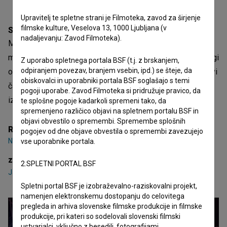
Upravitelj te spletne strani je Filmoteka, zavod za širjenje
filmske kulture, Veselova 13, 1000 Ljubljana (v
Sinopsis
nadaljevanju: Zavod Filmoteka).
Mladi duhec iz svetilke, rojen v legendarno družino
mojstrov izpolnjevanja želja, bo naredil vse, da njegov strogi
Z uporabo spletnega portala BSF (t.j. z brskanjem,
odpiranjem povezav, branjem vsebin, ipd.) se šteje, da
oče ne izve za njegovo velikansko skrivnost, je namreč prvi
obiskovalci in uporabniki portala BSF soglašajo s temi
čarodej v družini, ki nima čarobnih sposobnosti in ne zna
pogoji uporabe. Zavod Filmoteka si pridružuje pravico, da
izpolniti ene same želje.
te splošne pogoje kadarkoli spremeni tako, da
spremenjeno različico objavi na spletnem portalu BSF in
objavi obvestilo o spremembi. Spremembe splošnih
Režija
pogojev od dne objave obvestila o spremembi zavezujejo
Niko Grum
vse uporabnike portala.
zasedba
2.SPLETNI PORTAL BSF
Janez Stucin
,
Lotos Vincenc Šparovec
,
Mario Dragojević
Spletni portal BSF je izobraževalno-raziskovalni projekt,
namenjen elektronskemu dostopanju do celovitega
pregleda in arhiva slovenske filmske produkcije in filmske
produkcije, pri kateri so sodelovali slovenski filmski
ustvarjalci, vključno z besedili, fotografijami,