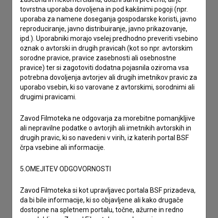
tovrstna uporaba dovoljena in pod kakšnimi pogoji (npr.
uporaba za namene doseganja gospodarske koristi, javno
reproduciranje, javno distribuiranje, javno prikazovanje,
ipd.). Uporabniki morajo vselej predhodno preveriti vsebino
oznak o avtorski in drugih pravicah (kot so npr. avtorskim
sorodne pravice, pravice zasebnosti ali osebnostne
pravice) ter si zagotoviti dodatna pojasnila oziroma vsa
potrebna dovoljenja avtorjev ali drugih imetnikov pravic za
uporabo vsebin, ki so varovane z avtorskimi, sorodnimi ali
drugimi pravicami.
Zavod Filmoteka ne odgovarja za morebitne pomanjkljive
ali nepravilne podatke o avtorjih ali imetnikih avtorskih in
drugih pravic, ki so navedeni v virih, iz katerih portal BSF
črpa vsebine ali informacije.
5.OMEJITEV ODGOVORNOSTI
Sprejemam
splošne pogoje
in dajem
soglasje
za
Zavod Filmoteka si kot upravljavec portala BSF prizadeva,
zbiranje, hrambo in obdelavo osebnih podatkov.
da bi bile informacije, ki so objavljene ali kako drugače
dostopne na spletnem portalu, točne, ažurne in redno