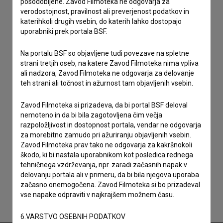
posodobljene. Zavod Filmoteka ne odgovarja za
verodostojnost, pravilnost ali preverjenost podatkov in
katerihkoli drugih vsebin, do katerih lahko dostopajo
uporabniki prek portala BSF.
Na portalu BSF so objavljene tudi povezave na spletne
strani tretjih oseb, na katere Zavod Filmoteka nima vpliva
ali nadzora, Zavod Filmoteka ne odgovarja za delovanje
teh strani ali točnost in ažurnost tam objavljenih vsebin.
Zavod Filmoteka si prizadeva, da bi portal BSF deloval
nemoteno in da bi bila zagotovljena čim večja
razpoložljivost in dostopnost portala, vendar ne odgovarja
za morebitno zamudo pri ažuriranju objavljenih vsebin.
Zavod Filmoteka prav tako ne odgovarja za kakršnokoli
Sprejemam
splošne pogoje
in dajem
soglasje
za
škodo, ki bi nastala uporabnikom kot posledica rednega
zbiranje, hrambo in obdelavo osebnih podatkov.
tehničnega vzdrževanja, npr. zaradi začasnih napak v
delovanju portala ali v primeru, da bi bila njegova uporaba
začasno onemogočena. Zavod Filmoteka si bo prizadeval
vse napake odpraviti v najkrajšem možnem času.
6.VARSTVO OSEBNIH PODATKOV