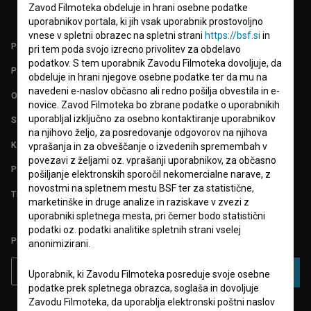
Zavod Filmoteka obdeluje in hrani osebne podatke
uporabnikov portala, ki jih vsak uporabnik prostovoljno
vnese v spletni obrazec na spletni strani
https://bsf.si
in
PARTNERJI
pri tem poda svojo izrecno privolitev za obdelavo
podatkov. S tem uporabnik Zavodu Filmoteka dovoljuje, da
POGOJI UPORABE
obdeluje in hrani njegove osebne podatke ter da mu na
navedeni e-naslov občasno ali redno pošilja obvestila in e-
O PROJEKTU
novice. Zavod Filmoteka bo zbrane podatke o uporabnikih
uporabljal izključno za osebno kontaktiranje uporabnikov
STATISTIKA
na njihovo željo, za posredovanje odgovorov na njihova
KONTAKT
vprašanja in za obveščanje o izvedenih spremembah v
povezavi z željami oz. vprašanji uporabnikov, za občasno
POGOSTA VPRAŠANJA
pošiljanje elektronskih sporočil nekomercialne narave, z
novostmi na spletnem mestu BSF ter za statistične,
TEST FUNKCIONALNOSTI
marketinške in druge analize in raziskave v zvezi z
uporabniki spletnega mesta, pri čemer bodo statistični
podatki oz. podatki analitike spletnih strani vselej
PRIJAVITE SE NA BSF NOVIČNIK:
anonimizirani.
PRIJAVA
Uporabnik, ki Zavodu Filmoteka posreduje svoje osebne
podatke prek spletnega obrazca, soglaša in dovoljuje
Zavodu Filmoteka, da uporablja elektronski poštni naslov