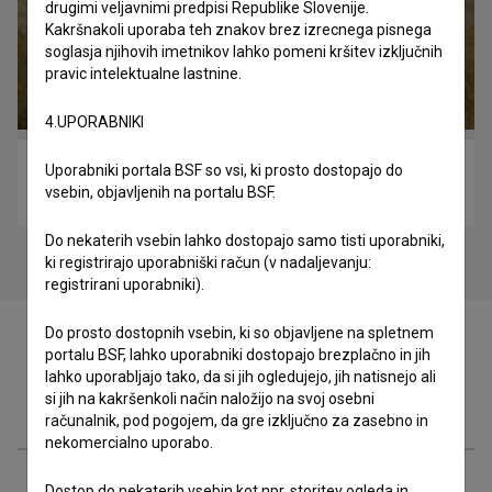
drugimi veljavnimi predpisi Republike Slovenije.
Kakršnakoli uporaba teh znakov brez izrecnega pisnega
soglasja njihovih imetnikov lahko pomeni kršitev izključnih
pravic intelektualne lastnine.
4.UPORABNIKI
Uporabniki portala BSF so vsi, ki prosto dostopajo do
V mojih sanjah rase vsako noč drevo (2024)
vsebin, objavljenih na portalu BSF.
poetični
Do nekaterih vsebin lahko dostopajo samo tisti uporabniki,
ki registrirajo uporabniški račun (v nadaljevanju:
registrirani uporabniki).
Do prosto dostopnih vsebin, ki so objavljene na spletnem
portalu BSF, lahko uporabniki dostopajo brezplačno in jih
lahko uporabljajo tako, da si jih ogledujejo, jih natisnejo ali
si jih na kakršenkoli način naložijo na svoj osebni
Zasedba
računalnik, pod pogojem, da gre izključno za zasebno in
nekomercialno uporabo.
Ekipa
Dostop do nekaterih vsebin kot npr. storitev ogleda in