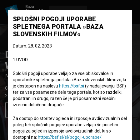
VPIŠI SE
EN
SPLOŠNI POGOJI UPORABE
SPLETNEGA PORTALA »BAZA
SLOVENSKIH FILMOV«
Datum: 28. 02. 2023
Das schönste Land der
1.UVOD
Welt
Splošni pogoji uporabe veljajo za vse obiskovalce in
Najlepša dežela na svetu
uporabnike spletnega portala »Baza slovenskih filmov«, ki
je dostopen na naslovu
https://bsf.si
(v nadaljevanju: BSF)
Celovečerni dokumentarni film
102'
ter za vse posamezne dele tega portala, kot so razdelki,
2018
Avstrija
,
Slovenija
podstrani in drugo, razen če je pri posamezni vsebini
izrecno določeno drugače.
Želim si ogledati ta film
Za dostop do storitev ogleda in izposoje avdiovizualnih del
poleg teh splošnih pogojev uporabe veljajo še posebni
pogoji za ogled in izposojo avdiovizualnih del, ki so
dostopni na:
https://bsf.si/sl/pogoji-uporabe/
.