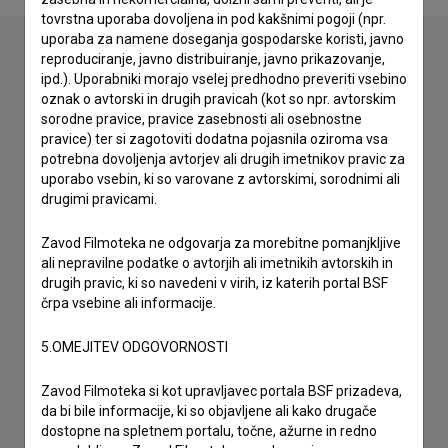
tovrstna uporaba dovoljena in pod kakšnimi pogoji (npr.
uporaba za namene doseganja gospodarske koristi, javno
reproduciranje, javno distribuiranje, javno prikazovanje,
ipd.). Uporabniki morajo vselej predhodno preveriti vsebino
Stik z uredništvom
oznak o avtorski in drugih pravicah (kot so npr. avtorskim
sorodne pravice, pravice zasebnosti ali osebnostne
Spoštovani, s pomočjo spodnjega obrazca lahko stopite v
pravice) ter si zagotoviti dodatna pojasnila oziroma vsa
stik z uredništvom Baze slovenskih filmov. Veseli bomo vaših
potrebna dovoljenja avtorjev ali drugih imetnikov pravic za
odzivov.
uporabo vsebin, ki so varovane z avtorskimi, sorodnimi ali
drugimi pravicami.
imam vprašanje
Zavod Filmoteka ne odgovarja za morebitne pomanjkljive
prijavljam napako
ali nepravilne podatke o avtorjih ali imetnikih avtorskih in
želim dodati podatke
drugih pravic, ki so navedeni v virih, iz katerih portal BSF
drugo
črpa vsebine ali informacije.
5.OMEJITEV ODGOVORNOSTI
Zavod Filmoteka si kot upravljavec portala BSF prizadeva,
da bi bile informacije, ki so objavljene ali kako drugače
dostopne na spletnem portalu, točne, ažurne in redno