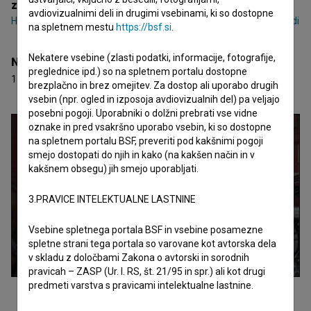
zasedba
avdiovizualnimi deli in drugimi vsebinami, ki so dostopne
Haidar Ali Mohammadi
,
Basima Saad Abed Wade
,
Bagher Ahmadi
na spletnem mestu
https://bsf.si
.
Nekatere vsebine (zlasti podatki, informacije, fotografije,
Nagrade
preglednice ipd.) so na spletnem portalu dostopne
1 nagrada
brezplačno in brez omejitev. Za dostop ali uporabo drugih
vsebin (npr. ogled in izposoja avdiovizualnih del) pa veljajo
posebni pogoji. Uporabniki o dolžni prebrati vse vidne
oznake in pred vsakršno uporabo vsebin, ki so dostopne
na spletnem portalu BSF, preveriti pod kakšnimi pogoji
smejo dostopati do njih in kako (na kakšen način in v
kakšnem obsegu) jih smejo uporabljati.
3.PRAVICE INTELEKTUALNE LASTNINE
Vsebine spletnega portala BSF in vsebine posamezne
spletne strani tega portala so varovane kot avtorska dela
v skladu z določbami Zakona o avtorski in sorodnih
pravicah – ZASP (Ur. l. RS, št. 21/95 in spr.) ali kot drugi
predmeti varstva s pravicami intelektualne lastnine.