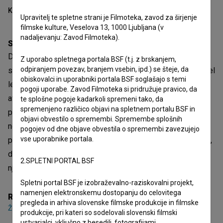
Kazalo
Upravitelj te spletne strani je Filmoteka, zavod za širjenje
filmske kulture, Veselova 13, 1000 Ljubljana (v
nadaljevanju: Zavod Filmoteka).
Sinopsis
Dvaindvajsetletni Bager se je iz Afganistana odpravil kot
Z uporabo spletnega portala BSF (t.j. z brskanjem,
odpiranjem povezav, branjem vsebin, ipd.) se šteje, da
sedemnajstletnik in v Avstrijo po treh letih potovanja prispel
obiskovalci in uporabniki portala BSF soglašajo s temi
leta 2015. Mladenič, ki odlično govori nemško in ima
pogoji uporabe. Zavod Filmoteka si pridružuje pravico, da
avstrijsko dekle, je skupaj s prijatelji na dobri poti, da
te splošne pogoje kadarkoli spremeni tako, da
spremenjeno različico objavi na spletnem portalu BSF in
postane pravi Evropejec. Toda nekega dne se na Dunaju
objavi obvestilo o spremembi. Spremembe splošnih
nepričakovano pojavi njegov dedek Hajdar, ki je v Avstrijo
pogojev od dne objave obvestila o spremembi zavezujejo
vse uporabnike portala.
prispel nelegalno prek Slovenije. Bagerju prinaša sporočilo,
da ima kot edini preživeli moški v družini dolžnost ohraniti
2.SPLETNI PORTAL BSF
njeno ime in čast.
Spletni portal BSF je izobraževalno-raziskovalni projekt,
namenjen elektronskemu dostopanju do celovitega
Režija
pregleda in arhiva slovenske filmske produkcije in filmske
Želimir Žilnik
produkcije, pri kateri so sodelovali slovenski filmski
ustvarjalci, vključno z besedili, fotografijami,