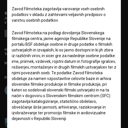
Zavod Filmoteka zagotavlja varovanje vseh osebnih
© 2018-2026, Filmoteka,
podatkov v skladu z zahtevami veljavnih predpisov o
zavod za širjenje filmske kulture
varstvu osebnih podatkov.
v7.151.0
Zavod Filmoteka na podlagi dovoljenja Slovenskega
filmskega centra, javne agencije Republike Slovenije na
portalu BSF obdeluje osebne in druge podatke o filmskih
info@filmoteka.si
ustvarjalcih in izvajalcih, ki so javno dostopni in ki jih zbira
Tehnična pomoč: podpora@bsf.si
iz različnih virov, in sicer gre za naslednje osebne podatke:
ime, priimek, vzdevek, rojstni datum in fotografije igralcev,
Mednarodna številka ISSN 2670-787X
režiserjev, montažerjev in drugih filmskih ustvarjalcev ter z
njimi povezanih oseb. Te podatke Zavod Filmoteka
Projekt sofinancira:
obdeluje za namen vzpostavitve celovite baze in arhiva
slovenske filmske produkcije in filmske produkcije, pri
kateri so sodelovali slovenski filmski ustvarjalci in na ta
način v dogovoru s Slovenskim filmskim centrom (SFC)
zagotavlja katalogiziranje, statistično obdelavo,
obveščanje širše javnosti, arhiviranje, raziskovanje in
izobraževanje ter promocijo filmske in avdiovizualne
dejavnosti v Republiki Sloveniji.