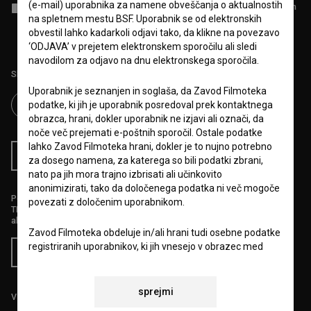
(e-mail) uporabnika za namene obveščanja o aktualnostih
Sprejemam
splošne pogoje
in dajem
soglasje
za zbiranje, hrambo in
obdelavo osebnih podatkov.
na spletnem mestu BSF. Uporabnik se od elektronskih
obvestil lahko kadarkoli odjavi tako, da klikne na povezavo
‘ODJAVA’ v prejetem elektronskem sporočilu ali sledi
navodilom za odjavo na dnu elektronskega sporočila.
Sledite nam na:
Uporabnik je seznanjen in soglaša, da Zavod Filmoteka
podatke, ki jih je uporabnik posredoval prek kontaktnega
obrazca, hrani, dokler uporabnik ne izjavi ali označi, da
noče več prejemati e-poštnih sporočil. Ostale podatke
lahko Zavod Filmoteka hrani, dokler je to nujno potrebno
RSS novice
RSS dogodki
za dosego namena, za katerega so bili podatki zbrani,
nato pa jih mora trajno izbrisati ali učinkovito
anonimizirati, tako da določenega podatka ni več mogoče
Podprite nas z donacijo na
povezati z določenim uporabnikom.
TRR: SI56 6100 0001 5706 684,
ali s kreditno kartico:
Zavod Filmoteka obdeluje in/ali hrani tudi osebne podatke
registriranih uporabnikov, ki jih vnesejo v obrazec med
Doniraj
postopkom registracije uporabniškega računa in sicer
zlasti naslednje podatke: ime, priimek, datum rojstva,
naslov e-pošte, naslov bivališča, IP številka. Ti podatki so
sprejmi
Vse cene vsebujejo DDV.
potrebni za namene zagotavljanja optimalnega delovanja