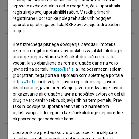
izposoje avdiovizualnih del je mogoč le, če si uporabniki
registrirajo svoj uporabniški račun. V takih primerih
registrirane uporabnike poleg teh splošnih pogojev
Organizacije
uporabe spletnega portala BSF zavezujejo tudi posebni
pogoji.
Nagrade in nominacije
Brez izrecnega pisnega dovoljenja Zavoda Filmoteka
oziroma drugih imetnikov avtorskih, izvajalskih ali drugih
pravic je prepovedana kakršnakoli drugačna uporaba
vsebin, ki so objavljene oziroma drugače dane na voljo
Projekcije
javnosti na portalu
https://bsf.si
ali na posamezni spletni
(pod)strani tega portala. Uporabnikom spletnega portala
https://bsf.si
ni dovoljeno javno reproduciranje, javno
distribuiranje, javno prenašanje, javno predvajanje, javno
Razširjeni podatki
prikazovanje ali drugačna javna priobčitev avtorskih del ali
drugih varovanih vsebin, objavljenih na tem portalu. Prav
tako ni dovoljena uporaba teh vsebin z namenom
Financiranje
oglaševanja ali doseganja kakršnekoli druge neposredne
ali posredne gospodarske koristi.
Uporabniki so pred vsako vrsto uporabe, ki ni izključno
zasebna in nekomercialna, dolžni sami preveriti, ali je