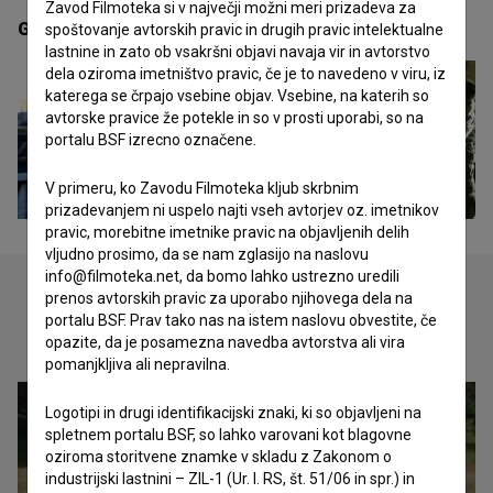
Zavod Filmoteka si v največji možni meri prizadeva za
Galerija
(6)
spoštovanje avtorskih pravic in drugih pravic intelektualne
lastnine in zato ob vsakršni objavi navaja vir in avtorstvo
dela oziroma imetništvo pravic, če je to navedeno v viru, iz
katerega se črpajo vsebine objav. Vsebine, na katerih so
avtorske pravice že potekle in so v prosti uporabi, so na
portalu BSF izrecno označene.
V primeru, ko Zavodu Filmoteka kljub skrbnim
prizadevanjem ni uspelo najti vseh avtorjev oz. imetnikov
pravic, morebitne imetnike pravic na objavljenih delih
vljudno prosimo, da se nam zglasijo na naslovu
info@filmoteka.net, da bomo lahko ustrezno uredili
prenos avtorskih pravic za uporabo njihovega dela na
portalu BSF. Prav tako nas na istem naslovu obvestite, če
Oglejte si
opazite, da je posamezna navedba avtorstva ali vira
pomanjkljiva ali nepravilna.
Logotipi in drugi identifikacijski znaki, ki so objavljeni na
spletnem portalu BSF, so lahko varovani kot blagovne
oziroma storitvene znamke v skladu z Zakonom o
industrijski lastnini – ZIL-1 (Ur. l. RS, št. 51/06 in spr.) in