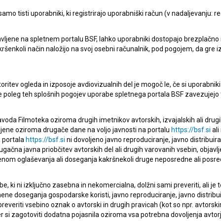
Šampanjski twist (2014)
mo tisti uporabniki, ki registrirajo uporabniški račun (v nadaljevanju: reg
vljene na spletnem portalu BSF, lahko uporabniki dostopajo brezplačno in 
 kakršenkoli način naložijo na svoj osebni računalnik, pod pogojem, da gre 
oritev ogleda in izposoje avdiovizualnih del je mogoč le, če si uporabniki 
ke poleg teh splošnih pogojev uporabe spletnega portala BSF zavezujejo 
voda Filmoteka oziroma drugih imetnikov avtorskih, izvajalskih ali drug
ljene oziroma drugače dane na voljo javnosti na portalu
https://bsf.si
ali
 portala
https://bsf.si
ni dovoljeno javno reproduciranje, javno distribuir
ugačna javna priobčitev avtorskih del ali drugih varovanih vsebin, objavlj
nom oglaševanja ali doseganja kakršnekoli druge neposredne ali posre
, ki ni izključno zasebna in nekomercialna, dolžni sami preveriti, ali je
ne doseganja gospodarske koristi, javno reproduciranje, javno distribuir
everiti vsebino oznak o avtorski in drugih pravicah (kot so npr. avtorsk
r si zagotoviti dodatna pojasnila oziroma vsa potrebna dovoljenja avtorj