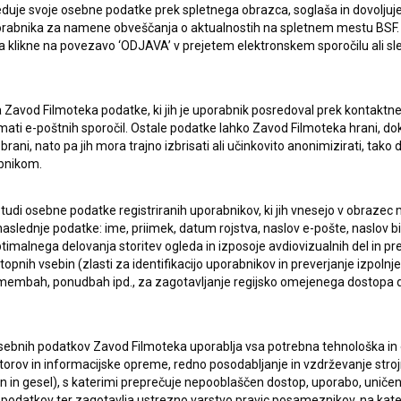
duje svoje osebne podatke prek spletnega obrazca, soglaša in dovoljuj
uporabnika za namene obveščanja o aktualnostih na spletnem mestu BSF.
 da klikne na povezavo ‘ODJAVA’ v prejetem elektronskem sporočilu ali s
a Zavod Filmoteka podatke, ki jih je uporabnik posredoval prek kontaktn
ERJI
PRIJAVITE SE NA BSF NOVIČNIK:
jemati e-poštnih sporočil. Ostale podatke lahko Zavod Filmoteka hrani, d
rani, nato pa jih mora trajno izbrisati ali učinkovito anonimizirati, tak
PRIJAV
bnikom.
I UPORABE
 tudi osebne podatke registriranih uporabnikov, ki jih vnesejo v obraze
Sprejemam
splošne pogoje
in dajem
soglasje
za
zbiranje, hrambo in obdelavo osebnih podatkov.
aslednje podatke: ime, priimek, datum rojstva, naslov e-pošte, naslov biva
JEKTU
imalnega delovanja storitev ogleda in izposoje avdiovizualnih del in p
pnih vsebin (zlasti za identifikacijo uporabnikov in preverjanje izpolnje
remembah, ponudbah ipd., za zagotavljanje regijsko omejenega dostopa
TIKA
sebnih podatkov Zavod Filmoteka uporablja vsa potrebna tehnološka in o
KT
torov in informacijske opreme, redno posodabljanje in vzdrževanje str
in gesel), s katerimi preprečuje nepooblaščen dostop, uporabo, uničen
podatkov ter zagotavlja ustrezno varstvo pravic posameznikov, na kate