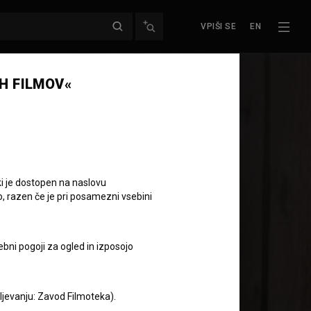
VPIŠI SE
EN
Naslednja epizoda
H FILMOV«
ki je dostopen na naslovu
o, razen če je pri posamezni vsebini
ebni pogoji za ogled in izposojo
jlepše pesmi
aljevanju: Zavod Filmoteka).