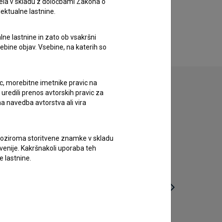
ela v skladu z določbami Zakona o
lektualne lastnine.
lne lastnine in zato ob vsakršni
sebine objav. Vsebine, na katerih so
ic, morebitne imetnike pravic na
uredili prenos avtorskih pravic za
a navedba avtorstva ali vira
vne oziroma storitvene znamke v skladu
lovenije. Kakršnakoli uporaba teh
e lastnine.