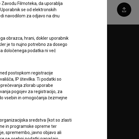
e Zavodu Filmoteka, da uporablja
 Uporabnik se od elektronskih
Deli
ledi navodilom za odjavo na dnu
ega obrazca, hrani, dokler uporabnik
Sledite nam na:
okler je to nujno potrebno za dosego
o da določenega podatka ni več
A
c med postopkom registracije
lišča, IP številka. Ti podatki so
reprečevanja zlorab uporabe
vanja pogojev za registracijo, za
 do vsebin in omogočanja čezmejne
RSS novice
rganizacijska sredstva (kot so zlasti
ojne in programske opreme ter
RSS dogodki
je, spremembo, javno objavo ali
re se osebni podatki nanašajo.