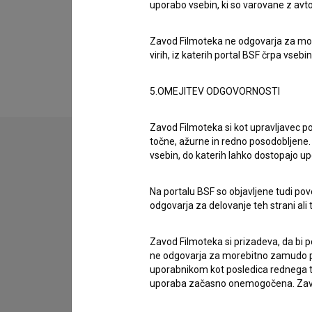
uporabo vsebin, ki so varovane z avto
Zavod Filmoteka ne odgovarja za moreb
Razširjeni podatki
virih, iz katerih portal BSF črpa vsebin
5.OMEJITEV ODGOVORNOSTI
Zavod Filmoteka si kot upravljavec po
točne, ažurne in redno posodobljene. 
vsebin, do katerih lahko dostopajo up
Stik z uredništvom
Spoštovani, s pomočjo spodnjega obrazca lahko sto
Na portalu BSF so objavljene tudi pov
odgovarja za delovanje teh strani ali 
imam vprašanje
Zavod Filmoteka si prizadeva, da bi p
prijavljam napako
ne odgovarja za morebitno zamudo pri
želim dodati podatke
uporabnikom kot posledica rednega te
uporaba začasno onemogočena. Zavod
drugo