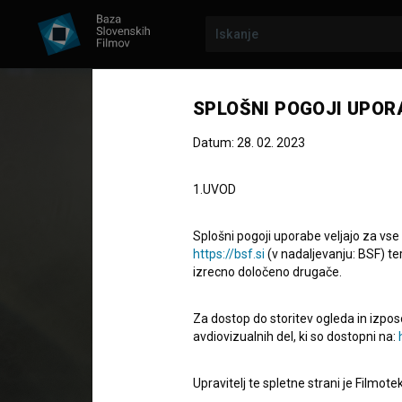
Prejšnja epizoda
SPLOŠNI POGOJI UPOR
Datum: 28. 02. 2023
1.UVOD
Splošni pogoji uporabe veljajo za vse
https://bsf.si
(v nadaljevanju: BSF) te
izrecno določeno drugače.
50 SKLADB, KI SO NAS ZAPELE
2. SEZONA
Za dostop do storitev ogleda in izpos
50 skladb, k
avdiovizualnih del, ki so dostopni na:
Upravitelj te spletne strani je Filmot
Kratka dokumentarna TV oddaja