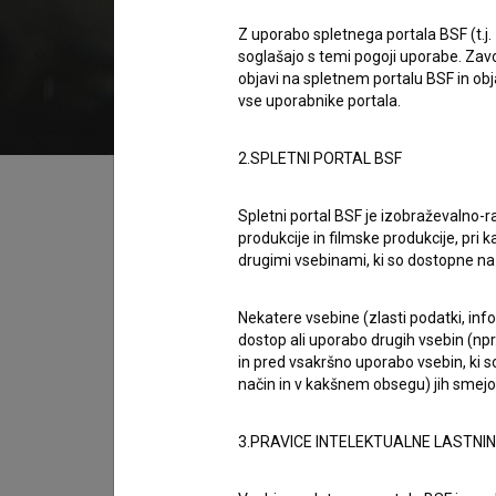
2023
Slovenija
Z uporabo spletnega portala BSF (t.j.
soglašajo s temi pogoji uporabe. Zavo
objavi na spletnem portalu BSF in o
vse uporabnike portala.
2.SPLETNI PORTAL BSF
Kazalo
Spletni portal BSF je izobraževalno-
produkcije in filmske produkcije, pri ka
Sinopsis
drugimi vsebinami, ki so dostopne 
So res Najlepše pesmi že napisane? Ali pa je
nazaj? Pesem Najlepše pesmi je nastala v so
Nekatere vsebine (zlasti podatki, inf
dostop ali uporabo drugih vsebin (npr.
besedilo Dušana Velkaverha in glasbo Tadeja 
in pred vsakršno uporabo vsebin, ki s
oddaji se bo pogovor vrtel tudi okoli tega, ka
način in v kakšnem obsegu) jih smejo 
ga lahko umestimo v svetovne trende sedem
3.PRAVICE INTELEKTUALNE LASTNI
Režija
Martin Draksler