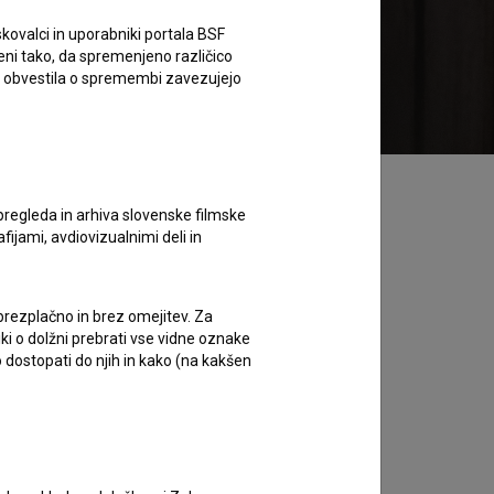
kovalci in uporabniki portala BSF
eni tako, da spremenjeno različico
Želim si ogledati ta film
e obvestila o spremembi zavezujejo
pregleda in arhiva slovenske filmske
afijami, avdiovizualnimi deli in
 brezplačno in brez omejitev. Za
iki o dolžni prebrati vse vidne oznake
 dostopati do njih in kako (na kakšen