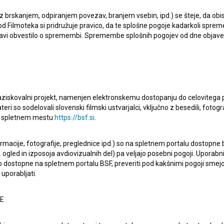
 z brskanjem, odpiranjem povezav, branjem vsebin, ipd.) se šteje, da obis
d Filmoteka si pridružuje pravico, da te splošne pogoje kadarkoli sprem
bjavi obvestilo o spremembi. Spremembe splošnih pogojev od dne objav
raziskovalni projekt, namenjen elektronskemu dostopanju do celovitega 
teri so sodelovali slovenski filmski ustvarjalci, vključno z besedili, fotogr
na spletnem mestu
https://bsf.si
.
 to samo verz iz pop skladbe, ki nas ponese desetletja
zvočju dveh velikanov slovenskega popa, in sicer na
ormacije, fotografije, preglednice ipd.) so na spletnem portalu dostopne
 ogled in izposoja avdiovizualnih del) pa veljajo posebni pogoji. Uporabn
Hrušovarja, izvedla pa jo je skupina Hazard leta 1983. V
o dostopne na spletnem portalu BSF, preveriti pod kakšnimi pogoji smejo
ko se je nastal slovenski pop, kako se je razvijal in kako
uporabljati.
desetih in predvsem osemdesetih let?
NE