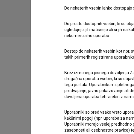
Tekma oskrbnika trave (2019)
Do nekaterih vsebin lahko dostopajo sa
Do prosto dostopnih vsebin, ki so obja
ogledujejo, jih natisnejo ali si jih na
nekomercialno uporabo.
Dostop do nekaterih vsebin kot npr. st
takih primerih registrirane uporabni
Zasedba
Brez izrecnega pisnega dovoljenja Za
drugačna uporaba vsebin, ki so objav
tega portala. Uporabnikom spletnega
Ekipa
predvajanje, javno prikazovanje ali dr
dovoljena uporaba teh vsebin z name
Organizacije
Uporabniki so pred vsako vrsto uporabe
kakšnimi pogoji (npr. uporaba za name
Uporabniki morajo vselej predhodno pr
zasebnosti ali osebnostne pravice) te
Glasba