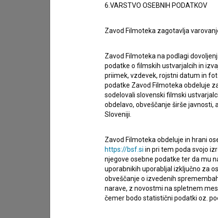
6.VARSTVO OSEBNIH PODATKOV
Zavod Filmoteka zagotavlja varovanj
Zavod Filmoteka na podlagi dovoljenj
podatke o filmskih ustvarjalcih in izvaj
priimek, vzdevek, rojstni datum in fot
podatke Zavod Filmoteka obdeluje za n
sodelovali slovenski filmski ustvarjal
obdelavo, obveščanje širše javnosti, a
Sloveniji.
Zavod Filmoteka obdeluje in hrani ose
https://bsf.si
in pri tem poda svojo iz
njegove osebne podatke ter da mu na 
Sprejemam
splošne pogoje
in dajem
sog
uporabnikih uporabljal izključno za 
podatkov.
obveščanje o izvedenih spremembah v 
narave, z novostmi na spletnem mestu
čemer bodo statistični podatki oz. pod