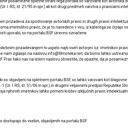
ebine posamezne spletne strani tega portala so varovane kot avtorska d
r. l. RS, št. 21/95 in spr.) ali kot drugi predmeti varstva s pravicami inte
eri prizadeva za spoštovanje avtorskih pravic in drugih pravic intelektua
iroma imetništvo pravic, če je to navedeno v viru, iz katerega se črpajo v
rosti uporabi, so na portalu BSF izrecno označene.
 skrbnim prizadevanjem ni uspelo najti vseh avtorjev oz. imetnikov prav
 se nam zglasijo na naslovu info@filmoteka.net, da bomo lahko ustrezno 
Oglejte si
F. Prav tako nas na istem naslovu obvestite, če opazite, da je posamezn
ki, ki so objavljeni na spletnem portalu BSF, so lahko varovani kot blago
-1 (Ur. l. RS, št. 51/06 in spr.) in drugimi veljavnimi predpisi Republike S
a njihovih imetnikov lahko pomeni kršitev izključnih pravic intelektualn
to dostopajo do vsebin, objavljenih na portalu BSF.