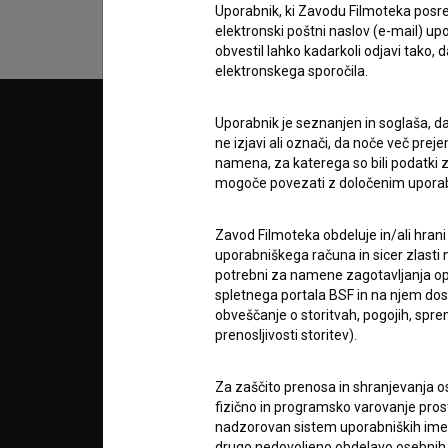
Uporabnik, ki Zavodu Filmoteka posre
elektronski poštni naslov (e-mail) 
obvestil lahko kadarkoli odjavi tako,
elektronskega sporočila.
Uporabnik je seznanjen in soglaša, d
© 2018-2026, Filmoteka,
PARTN
zavod za širjenje filmske kulture
ne izjavi ali označi, da noče več pre
v7.151.0
namena, za katerega so bili podatki zb
mogoče povezati z določenim upora
POGOJ
Zavod Filmoteka obdeluje in/ali hrani
info@filmoteka.si
uporabniškega računa in sicer zlasti n
O PRO
Tehnična pomoč: podpora@bsf.si
potrebni za namene zagotavljanja opt
spletnega portala BSF in na njem dosto
Mednarodna številka ISSN 2670-787X
obveščanje o storitvah, pogojih, sp
prenosljivosti storitev).
STATIS
Projekt sofinancira:
Za zaščito prenosa in shranjevanja o
KONTA
fizično in programsko varovanje pros
nadzorovan sistem uporabniških imen 
drugo nedovoljeno obdelavo osebnih 