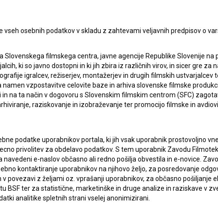
e vseh osebnih podatkov v skladu z zahtevami veljavnih predpisov o va
a Slovenskega filmskega centra, javne agencije Republike Slovenije na 
alcih, ki so javno dostopni in ki jih zbira iz različnih virov, in sicer gre 
ografije igralcev, režiserjev, montažerjev in drugih filmskih ustvarjalcev 
amen vzpostavitve celovite baze in arhiva slovenske filmske produkcije 
ci in na ta način v dogovoru s Slovenskim filmskim centrom (SFC) zagotavl
rhiviranje, raziskovanje in izobraževanje ter promocijo filmske in avdiov
bne podatke uporabnikov portala, ki jih vsak uporabnik prostovoljno vnes
recno privolitev za obdelavo podatkov. S tem uporabnik Zavodu Filmoteka
navedeni e-naslov občasno ali redno pošilja obvestila in e-novice. Za
lasje
za zbiranje, hrambo in obdelavo osebnih
osebno kontaktiranje uporabnikov na njihovo željo, za posredovanje odgo
povezavi z željami oz. vprašanji uporabnikov, za občasno pošiljanje e
 BSF ter za statistične, marketinške in druge analize in raziskave v zve
atki analitike spletnih strani vselej anonimizirani.