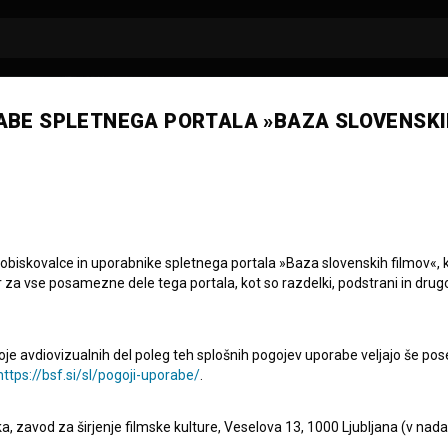
ABE SPLETNEGA PORTALA »BAZA SLOVENSKI
 obiskovalce in uporabnike spletnega portala »Baza slovenskih filmov«, 
r za vse posamezne dele tega portala, kot so razdelki, podstrani in drug
|
9. EPIZODA
oje avdiovizualnih del poleg teh splošnih pogojev uporabe veljajo še pos
i so nas zapele: Na
https://bsf.si/sl/pogoji-uporabe/
.
eka, zavod za širjenje filmske kulture, Veselova 13, 1000 Ljubljana (v nad