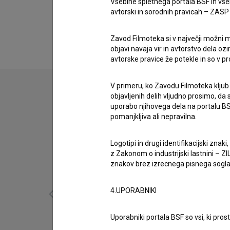
Vsebine spletnega portala BSF in vs
avtorski in sorodnih pravicah – ZASP (U
zasedba
Luka Novak
Zavod Filmoteka si v največji možni m
objavi navaja vir in avtorstvo dela oz
avtorske pravice že potekle in so v p
V primeru, ko Zavodu Filmoteka kljub
objavljenih delih vljudno prosimo, da
uporabo njihovega dela na portalu BS
pomanjkljiva ali nepravilna.
Logotipi in drugi identifikacijski zna
z Zakonom o industrijski lastnini – ZIL
znakov brez izrecnega pisnega soglasj
4.UPORABNIKI
Uporabniki portala BSF so vsi, ki pros