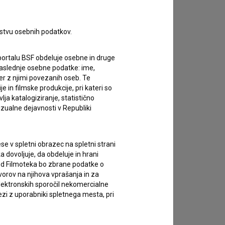
rstvu osebnih podatkov.
portalu BSF obdeluje osebne in druge
za naslednje osebne podatke: ime,
ter z njimi povezanih oseb. Te
in filmske produkcije, pri kateri so
ja katalogiziranje, statistično
izualne dejavnosti v Republiki
e v spletni obrazec na spletni strani
 dovoljuje, da obdeluje in hrani
vod Filmoteka bo zbrane podatke o
vorov na njihova vprašanja in za
lektronskih sporočil nekomercialne
zi z uporabniki spletnega mesta, pri