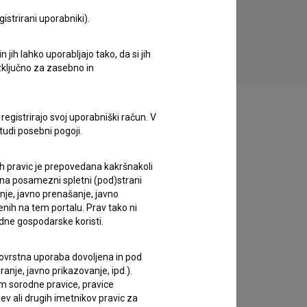
Filmski poklic – Asistent režiser (2021)
istrirani uporabniki).
jih lahko uporabljajo tako, da si jih
izključno za zasebno in
registrirajo svoj uporabniški račun. V
tudi posebni pogoji.
ih pravic je prepovedana kakršnakoli
 na posamezni spletni (pod)strani
anje, javno prenašanje, javno
enih na tem portalu. Prav tako ni
dne gospodarske koristi.
 tovrstna uporaba dovoljena in pod
anje, javno prikazovanje, ipd.).
im sorodne pravice, pravice
ev ali drugih imetnikov pravic za