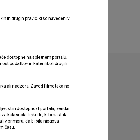
ih in drugih pravic, ki so navedeni v
ugače dostopne na spletnem portalu,
nost podatkov in katerihkoli drugih
zivov.
liva ali nadzora, Zavod Filmoteka ne
ljivost in dostopnost portala, vendar
za kakršnokoli škodo, ki bi nastala
 v primeru, da bi bila njegova
em času.