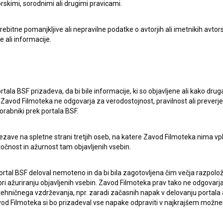
rskimi, sorodnimi ali drugimi pravicami.
itne pomanjkljive ali nepravilne podatke o avtorjih ali imetnikih avtorsk
e ali informacije.
rtala BSF prizadeva, da bi bile informacije, ki so objavljene ali kako dr
Zavod Filmoteka ne odgovarja za verodostojnost, pravilnost ali preverje
orabniki prek portala BSF.
pite v stik z uredništvom Baze slovenskih filmov. Veseli bomo vaših od
ezave na spletne strani tretjih oseb, na katere Zavod Filmoteka nima vp
točnost in ažurnost tam objavljenih vsebin.
ortal BSF deloval nemoteno in da bi bila zagotovljena čim večja razpolož
 ažuriranju objavljenih vsebin. Zavod Filmoteka prav tako ne odgovarja 
hničnega vzdrževanja, npr. zaradi začasnih napak v delovanju portala ali
 Filmoteka si bo prizadeval vse napake odpraviti v najkrajšem možn