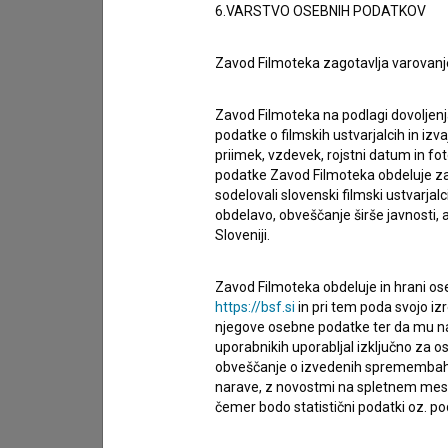
6.VARSTVO OSEBNIH PODATKOV
Zavod Filmoteka zagotavlja varovanj
Zavod Filmoteka na podlagi dovoljenj
podatke o filmskih ustvarjalcih in izvaj
priimek, vzdevek, rojstni datum in fot
podatke Zavod Filmoteka obdeluje za n
sodelovali slovenski filmski ustvarjal
obdelavo, obveščanje širše javnosti, a
Sloveniji.
Zavod Filmoteka obdeluje in hrani ose
https://bsf.si
in pri tem poda svojo iz
njegove osebne podatke ter da mu na 
uporabnikih uporabljal izključno za 
Sprejemam
splošne pogoje
in dajem
sog
obveščanje o izvedenih spremembah v 
podatkov.
narave, z novostmi na spletnem mestu
čemer bodo statistični podatki oz. pod