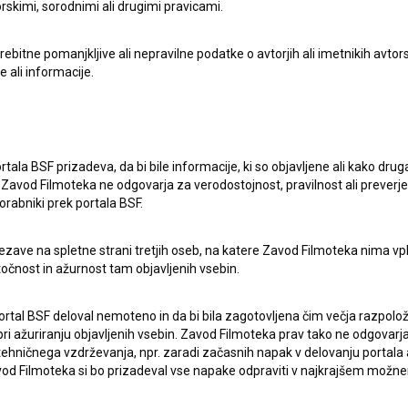
rskimi, sorodnimi ali drugimi pravicami.
itne pomanjkljive ali nepravilne podatke o avtorjih ali imetnikih avtorsk
e ali informacije.
rtala BSF prizadeva, da bi bile informacije, ki so objavljene ali kako dr
Zavod Filmoteka ne odgovarja za verodostojnost, pravilnost ali preverje
orabniki prek portala BSF.
ezave na spletne strani tretjih oseb, na katere Zavod Filmoteka nima vp
pite v stik z uredništvom Baze slovenskih filmov. Veseli bomo vaših od
točnost in ažurnost tam objavljenih vsebin.
ortal BSF deloval nemoteno in da bi bila zagotovljena čim večja razpolož
 ažuriranju objavljenih vsebin. Zavod Filmoteka prav tako ne odgovarja 
hničnega vzdrževanja, npr. zaradi začasnih napak v delovanju portala ali
 Filmoteka si bo prizadeval vse napake odpraviti v najkrajšem možn