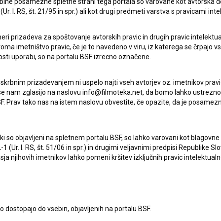
ebine posamezne spletne strani tega portala so varovane kot avtorska d
r. l. RS, št. 21/95 in spr.) ali kot drugi predmeti varstva s pravicami inte
eri prizadeva za spoštovanje avtorskih pravic in drugih pravic intelektua
iroma imetništvo pravic, če je to navedeno v viru, iz katerega se črpajo v
rosti uporabi, so na portalu BSF izrecno označene.
 skrbnim prizadevanjem ni uspelo najti vseh avtorjev oz. imetnikov prav
 se nam zglasijo na naslovu info@filmoteka.net, da bomo lahko ustrezno 
F. Prav tako nas na istem naslovu obvestite, če opazite, da je posamezn
ki, ki so objavljeni na spletnem portalu BSF, so lahko varovani kot blago
Oglejte si
-1 (Ur. l. RS, št. 51/06 in spr.) in drugimi veljavnimi predpisi Republike S
a njihovih imetnikov lahko pomeni kršitev izključnih pravic intelektualn
to dostopajo do vsebin, objavljenih na portalu BSF.