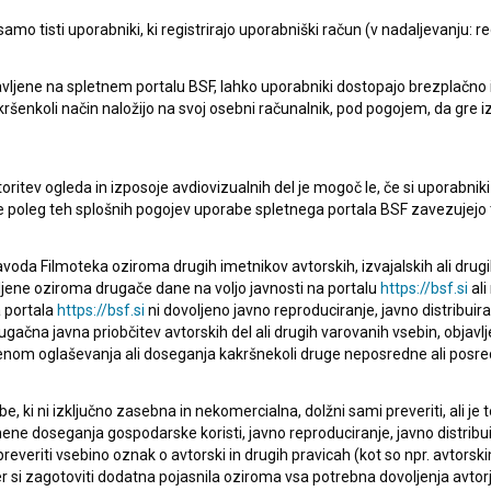
mo tisti uporabniki, ki registrirajo uporabniški račun (v nadaljevanju: reg
vljene na spletnem portalu BSF, lahko uporabniki dostopajo brezplačno in 
Hello! (2017)
 kakršenkoli način naložijo na svoj osebni računalnik, pod pogojem, da gre 
komedija
oritev ogleda in izposoje avdiovizualnih del je mogoč le, če si uporabniki 
ke poleg teh splošnih pogojev uporabe spletnega portala BSF zavezujejo 
voda Filmoteka oziroma drugih imetnikov avtorskih, izvajalskih ali drug
ljene oziroma drugače dane na voljo javnosti na portalu
https://bsf.si
ali
 portala
https://bsf.si
ni dovoljeno javno reproduciranje, javno distribuir
ugačna javna priobčitev avtorskih del ali drugih varovanih vsebin, objavlj
nom oglaševanja ali doseganja kakršnekoli druge neposredne ali posre
, ki ni izključno zasebna in nekomercialna, dolžni sami preveriti, ali je
ne doseganja gospodarske koristi, javno reproduciranje, javno distribuir
everiti vsebino oznak o avtorski in drugih pravicah (kot so npr. avtorsk
r si zagotoviti dodatna pojasnila oziroma vsa potrebna dovoljenja avtorj