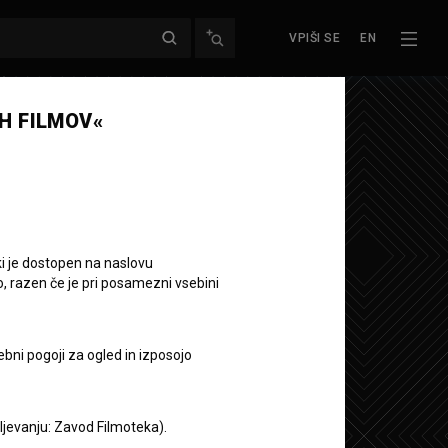
VPIŠI SE
EN
Naslednja epizoda
H FILMOV«
ki je dostopen na naslovu
o, razen če je pri posamezni vsebini
jze Kovačič:
ebni pogoji za ogled in izposojo
aljevanju: Zavod Filmoteka).