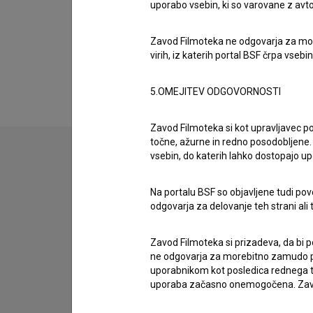
Organizacije
uporabo vsebin, ki so varovane z avto
Zavod Filmoteka ne odgovarja za moreb
Razširjeni podatki
virih, iz katerih portal BSF črpa vsebin
5.OMEJITEV ODGOVORNOSTI
Zavod Filmoteka si kot upravljavec po
točne, ažurne in redno posodobljene. 
vsebin, do katerih lahko dostopajo up
Stik z uredništvom
Na portalu BSF so objavljene tudi pov
Spoštovani, s pomočjo spodnjega obrazca lahko sto
odgovarja za delovanje teh strani ali 
imam vprašanje
Zavod Filmoteka si prizadeva, da bi p
ne odgovarja za morebitno zamudo pri
prijavljam napako
uporabnikom kot posledica rednega te
želim dodati podatke
uporaba začasno onemogočena. Zavod
drugo