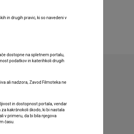
ih in drugih pravic, ki so navedeni v
ugače dostopne na spletnem portalu,
nost podatkov in katerihkoli drugih
liva ali nadzora, Zavod Filmoteka ne
zivov.
ljivost in dostopnost portala, vendar
za kakršnokoli škodo, ki bi nastala
 v primeru, da bi bila njegova
em času.