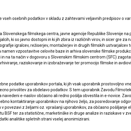
e vseh osebnih podatkov v skladu z zahtevami veljavnih predpisov o va
a Slovenskega filmskega centra, javne agencije Republike Slovenije na 
alcih, ki so javno dostopni in ki jih zbira iz različnih virov, in sicer gre 
ografije igralcev, režiserjev, montažerjev in drugih filmskih ustvarjalcev 
amen vzpostavitve celovite baze in arhiva slovenske filmske produkcije 
ci in na ta način v dogovoru s Slovenskim filmskim centrom (SFC) zagotavl
rhiviranje, raziskovanje in izobraževanje ter promocijo filmske in avdiov
bne podatke uporabnikov portala, ki jih vsak uporabnik prostovoljno vnes
recno privolitev za obdelavo podatkov. S tem uporabnik Zavodu Filmoteka
navedeni e-naslov občasno ali redno pošilja obvestila in e-novice. Za
osebno kontaktiranje uporabnikov na njihovo željo, za posredovanje odgo
lasje
za zbiranje, hrambo in obdelavo osebnih
povezavi z željami oz. vprašanji uporabnikov, za občasno pošiljanje e
 BSF ter za statistične, marketinške in druge analize in raziskave v zve
atki analitike spletnih strani vselej anonimizirani.