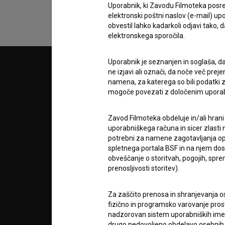
Uporabnik, ki Zavodu Filmoteka posre
elektronski poštni naslov (e-mail) 
obvestil lahko kadarkoli odjavi tako,
elektronskega sporočila.
Uporabnik je seznanjen in soglaša, d
© 2018-2026, Filmoteka,
PARTN
ne izjavi ali označi, da noče več pre
zavod za širjenje filmske kulture
namena, za katerega so bili podatki zb
v7.151.0
mogoče povezati z določenim upora
POGOJ
Zavod Filmoteka obdeluje in/ali hrani
uporabniškega računa in sicer zlasti n
info@filmoteka.si
potrebni za namene zagotavljanja opt
O PRO
Tehnična pomoč: podpora@bsf.si
spletnega portala BSF in na njem dosto
Mednarodna številka ISSN 2670-787X
obveščanje o storitvah, pogojih, sp
prenosljivosti storitev).
STATIS
Projekt sofinancira:
Za zaščito prenosa in shranjevanja o
fizično in programsko varovanje pros
KONTA
nadzorovan sistem uporabniških imen 
drugo nedovoljeno obdelavo osebnih 