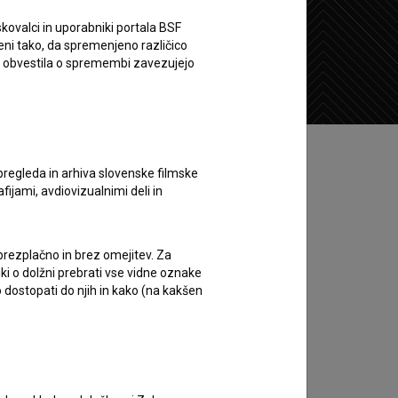
kovalci in uporabniki portala BSF
eni tako, da spremenjeno različico
Želim si ogledati ta film
e obvestila o spremembi zavezujejo
pregleda in arhiva slovenske filmske
afijami, avdiovizualnimi deli in
 brezplačno in brez omejitev. Za
iki o dolžni prebrati vse vidne oznake
 dostopati do njih in kako (na kakšen