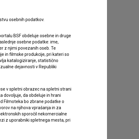
rstvu osebnih podatkov.
portalu BSF obdeluje osebne in druge
za naslednje osebne podatke: ime,
ter z njimi povezanih oseb. Te
in filmske produkcije, pri kateri so
ja katalogiziranje, statistično
izualne dejavnosti v Republiki
e v spletni obrazec na spletni strani
 dovoljuje, da obdeluje in hrani
vod Filmoteka bo zbrane podatke o
vorov na njihova vprašanja in za
lektronskih sporočil nekomercialne
zi z uporabniki spletnega mesta, pri