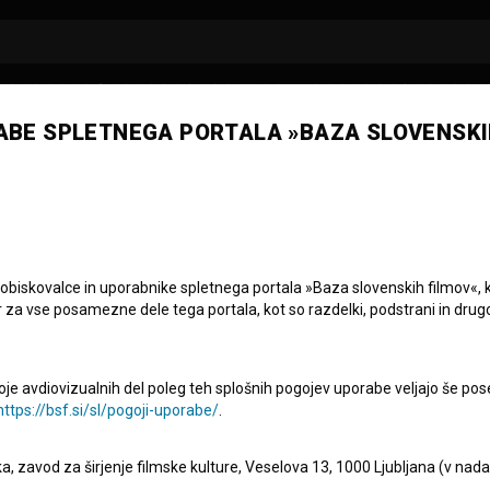
ABE SPLETNEGA PORTALA »BAZA SLOVENSKI
 obiskovalce in uporabnike spletnega portala »Baza slovenskih filmov«, 
r za vse posamezne dele tega portala, kot so razdelki, podstrani in drug
A
|
15. EPIZODA
so nas napisale: Lo
oje avdiovizualnih del poleg teh splošnih pogojev uporabe veljajo še pos
https://bsf.si/sl/pogoji-uporabe/
.
eka, zavod za širjenje filmske kulture, Veselova 13, 1000 Ljubljana (v nad