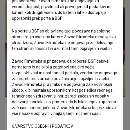
posodobljene. Zavod Filmoteka ne odgovarja za
verodostojnost, pravilnost ali preverjenost podatkov in
katerihkoli drugih vsebin, do katerih lahko dostopajo
uporabniki prek portala BSF.
Na portalu BSF so objavljene tudi povezave na spletne
strani tretjih oseb, na katere Zavod Filmoteka nima vpliva
ali nadzora, Zavod Filmoteka ne odgovarja za delovanje
teh strani ali točnost in ažurnost tam objavljenih vsebin.
Zavod Filmoteka si prizadeva, da bi portal BSF deloval
nemoteno in da bi bila zagotovljena čim večja
razpoložljivost in dostopnost portala, vendar ne odgovarja
za morebitno zamudo pri ažuriranju objavljenih vsebin.
Zavod Filmoteka prav tako ne odgovarja za kakršnokoli
škodo, ki bi nastala uporabnikom kot posledica rednega
tehničnega vzdrževanja, npr. zaradi začasnih napak v
fotografija dogodka
Belo se pere na devetdeset (2025)
delovanju portala ali v primeru, da bi bila njegova uporaba
začasno onemogočena. Zavod Filmoteka si bo prizadeval
vse napake odpraviti v najkrajšem možnem času.
6.VARSTVO OSEBNIH PODATKOV