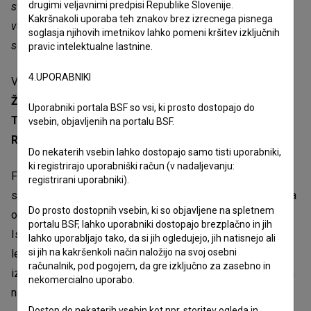
drugimi veljavnimi predpisi Republike Slovenije.
stopiti v te čevlje in spoznati, kaj pomenita odpornost in
Kakršnakoli uporaba teh znakov brez izrecnega pisnega
volja do življenja. Košček tega sem okusila tudi sama in
soglasja njihovih imetnikov lahko pomeni kršitev izključnih
sem zelo hvaležna,"
je dodala.
pravic intelektualne lastnine.
4.UPORABNIKI
V igralski ekipi so še
Anica Dobra
,
Jurij Zrnec
,
Tjaša
Železnik
,
Žiga Šorli
,
Mei Rabič
,
Jaka Mehle
,
Vladimir
Uporabniki portala BSF so vsi, ki prosto dostopajo do
Tintor
,
Iva Krajnc Bagola
,
Saša Tabaković
,
Jure
vsebin, objavljenih na portalu BSF.
Rajšp
,
Polona Juh
in
Blaž Dolenc
.
Do nekaterih vsebin lahko dostopajo samo tisti uporabniki,
ki registrirajo uporabniški račun (v nadaljevanju:
Film, ki je svetovno premiero doživel avgusta lani na
registrirani uporabniki).
sarajevskem festivalu, spremlja Bronjo, ki se skozi različna
Do prosto dostopnih vsebin, ki so objavljene na spletnem
obdobja svojega življenja spoprijema z boleznijo.
portalu BSF, lahko uporabniki dostopajo brezplačno in jih
Istoimenski roman je ob izidu požel velik uspeh in v štirih
lahko uporabljajo tako, da si jih ogledujejo, jih natisnejo ali
si jih na kakršenkoli način naložijo na svoj osebni
letih doživel devet ponatisov ter več kot 18.500 prodanih
računalnik, pod pogojem, da gre izključno za zasebno in
izvodov. Avtorica je zanj prejela Delovo nagrado kresnik za
nekomercialno uporabo.
najboljši roman leta.
Dostop do nekaterih vsebin kot npr. storitev ogleda in