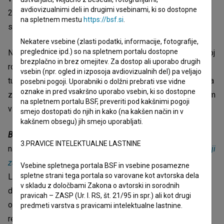
avdiovizualnimi deli in drugimi vsebinami, ki so dostopne
2025 na lestvici desetih najbolj gledanih filmov v Sloveniji,
na spletnem mestu
https://bsf.si
.
sledi mu devet ameriških filmov.
Nekatere vsebine (zlasti podatki, informacije, fotografije,
preglednice ipd.) so na spletnem portalu dostopne
Naberšnik je poudaril, da je hvaležen Bronji Žakelj, da je svoj
brezplačno in brez omejitev. Za dostop ali uporabo drugih
roman v ekranizacijo zaupala filmski ekipi. Veseli ga, da jih
vsebin (npr. ogled in izposoja avdiovizualnih del) pa veljajo
tudi po koncu snemanja povezuje prijateljstvo in da Bronjina
posebni pogoji. Uporabniki o dolžni prebrati vse vidne
oznake in pred vsakršno uporabo vsebin, ki so dostopne
zgodba tudi v filmskem mediju nagovarja z enakim čustvom
na spletnem portalu BSF, preveriti pod kakšnimi pogoji
v smislu upanja in volje do življenja.
smejo dostopati do njih in kako (na kakšen način in v
kakšnem obsegu) jih smejo uporabljati.
Belo se pere na devetdeset
ni prvi Naberšnikov film, ki je
3.PRAVICE INTELEKTUALNE LASTNINE
nastal po knjižni predlogi. A kot je povedal, sta tako
Petelinji
zajtrk
in
Šanghaj
, ki sta nastala po knjižnih predlogah Ferija
Vsebine spletnega portala BSF in vsebine posamezne
spletne strani tega portala so varovane kot avtorska dela
Lainščka, fikcija, zato si je lahko, kadar je bil v dvomu,
v skladu z določbami Zakona o avtorski in sorodnih
dovolil ta dvom zapolniti s svojo domišljijo. Tu pa gre za
pravicah – ZASP (Ur. l. RS, št. 21/95 in spr.) ali kot drugi
osebno zgodbo, kjer je lahko tovrstne dvome zapolnil le z
predmeti varstva s pravicami intelektualne lastnine.
resničnimi elementi, ki jih je doživela avtorica sama, zato