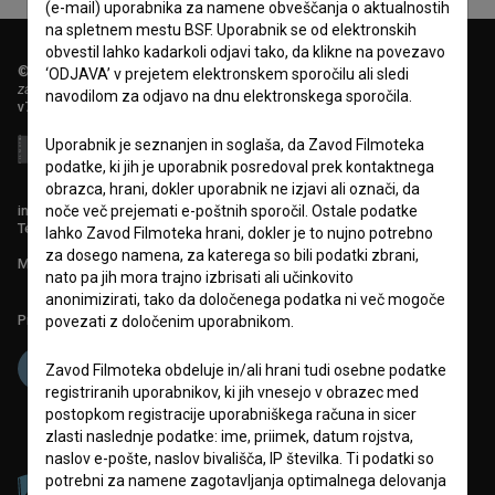
(e-mail) uporabnika za namene obveščanja o aktualnostih
na spletnem mestu BSF. Uporabnik se od elektronskih
obvestil lahko kadarkoli odjavi tako, da klikne na povezavo
© 2018-2026, Filmoteka,
‘ODJAVA’ v prejetem elektronskem sporočilu ali sledi
zavod za širjenje filmske kulture
navodilom za odjavo na dnu elektronskega sporočila.
v7.151.0
Uporabnik je seznanjen in soglaša, da Zavod Filmoteka
podatke, ki jih je uporabnik posredoval prek kontaktnega
obrazca, hrani, dokler uporabnik ne izjavi ali označi, da
info@filmoteka.si
noče več prejemati e-poštnih sporočil. Ostale podatke
Tehnična pomoč: podpora@bsf.si
lahko Zavod Filmoteka hrani, dokler je to nujno potrebno
za dosego namena, za katerega so bili podatki zbrani,
Mednarodna številka ISSN 2670-787X
nato pa jih mora trajno izbrisati ali učinkovito
anonimizirati, tako da določenega podatka ni več mogoče
Projekt sofinancira:
povezati z določenim uporabnikom.
Zavod Filmoteka obdeluje in/ali hrani tudi osebne podatke
registriranih uporabnikov, ki jih vnesejo v obrazec med
postopkom registracije uporabniškega računa in sicer
zlasti naslednje podatke: ime, priimek, datum rojstva,
naslov e-pošte, naslov bivališča, IP številka. Ti podatki so
potrebni za namene zagotavljanja optimalnega delovanja