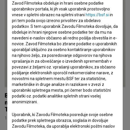
Zavod Filmoteka obdeluje in hrani osebne podatke
uporabnikov portala, ki jih vsak uporabnik prostovoljno
vnese v spletni obrazec na spletni strani
https://bsf.si
in
pri tem poda svojo izrecno privolitev za obdelavo
podatkov. S tem uporabnik Zavodu Filmoteka dovoljuje, da
obdeluje in hrani njegove osebne podatke ter da mu na
navedeni e-naslov občasno ali redno pošilja obvestila in e-
novice. Zavod Filmoteka bo zbrane podatke o uporabnikih
uporabljal izključno za osebno kontaktiranje uporabnikov
na njihovo željo, za posredovanje odgovorov na njihova
vprašanja in za obveščanje o izvedenih spremembah v
povezavi z željami oz. vprašanji uporabnikov, za občasno
pošiljanje elektronskih sporočil nekomercialne narave, z
novostmi na spletnem mestu BSF ter za statistične,
marketinške in druge analize in raziskave v zvezi z
uporabniki spletnega mesta, pri čemer bodo statistični
Belo se pere na devetdeset in Odsev reke
podatki oz. podatki analitike spletnih strani vselej
na mednarodnem filmskem festivalu
anonimizirani.
Transilvanija v Cluju
Uporabnik, ki Zavodu Filmoteka posreduje svoje osebne
12. junij 2026
podatke prek spletnega obrazca, soglaša in dovoljuje
Zavodu Filmoteka, da uporablja elektronski poštni naslov