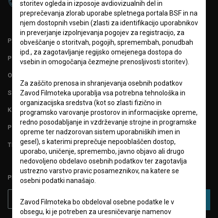
storitev ogleda in izposoje avdiovizualnih del in
preprečevanja zlorab uporabe spletnega portala BSF in na
njem dostopnih vsebin (zlasti za identifikacijo uporabnikov
in preverjanje izpolnjevanja pogojev za registracijo, za
PARTNERJI
obveščanje o storitvah, pogojih, spremembah, ponudbah
ipd., za zagotavljanje regijsko omejenega dostopa do
POGOJI UPORABE
vsebin in omogočanja čezmejne prenosljivosti storitev).
O PROJEKTU
Za zaščito prenosa in shranjevanja osebnih podatkov
STATISTIKA
Zavod Filmoteka uporablja vsa potrebna tehnološka in
organizacijska sredstva (kot so zlasti fizično in
KONTAKT
programsko varovanje prostorov in informacijske opreme,
redno posodabljanje in vzdrževanje strojne in programske
POGOSTA VPRAŠANJA
opreme ter nadzorovan sistem uporabniških imen in
gesel), s katerimi preprečuje nepooblaščen dostop,
TEST FUNKCIONALNOSTI
uporabo, uničenje, spremembo, javno objavo ali drugo
nedovoljeno obdelavo osebnih podatkov ter zagotavlja
ustrezno varstvo pravic posameznikov, na katere se
PRIJAVITE SE NA BSF NOVIČNIK:
osebni podatki nanašajo.
PRIJAVA
Zavod Filmoteka bo obdeloval osebne podatke le v
obsegu, ki je potreben za uresničevanje namenov