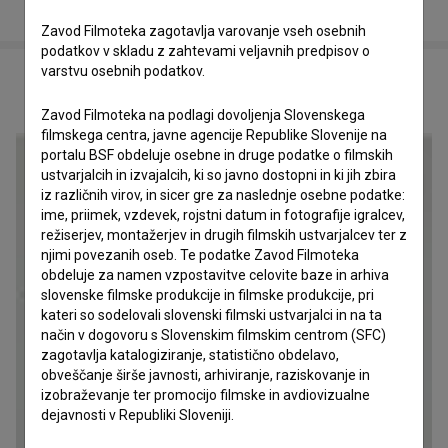
Zavod Filmoteka zagotavlja varovanje vseh osebnih
podatkov v skladu z zahtevami veljavnih predpisov o
varstvu osebnih podatkov.
POVEZANO
Zavod Filmoteka na podlagi dovoljenja Slovenskega
filmskega centra, javne agencije Republike Slovenije na
portalu BSF obdeluje osebne in druge podatke o filmskih
ustvarjalcih in izvajalcih, ki so javno dostopni in ki jih zbira
iz različnih virov, in sicer gre za naslednje osebne podatke:
ime, priimek, vzdevek, rojstni datum in fotografije igralcev,
režiserjev, montažerjev in drugih filmskih ustvarjalcev ter z
njimi povezanih oseb. Te podatke Zavod Filmoteka
obdeluje za namen vzpostavitve celovite baze in arhiva
slovenske filmske produkcije in filmske produkcije, pri
kateri so sodelovali slovenski filmski ustvarjalci in na ta
način v dogovoru s Slovenskim filmskim centrom (SFC)
zagotavlja katalogiziranje, statistično obdelavo,
obveščanje širše javnosti, arhiviranje, raziskovanje in
izobraževanje ter promocijo filmske in avdiovizualne
dejavnosti v Republiki Sloveniji.