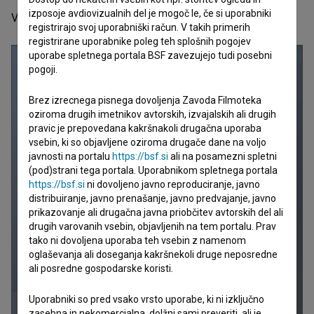
izposoje avdiovizualnih del je mogoč le, če si uporabniki
Vir: MMC, Slovenski filmski center
registrirajo svoj uporabniški račun. V takih primerih
registrirane uporabnike poleg teh splošnih pogojev
uporabe spletnega portala BSF zavezujejo tudi posebni
pogoji.
Brez izrecnega pisnega dovoljenja Zavoda Filmoteka
oziroma drugih imetnikov avtorskih, izvajalskih ali drugih
pravic je prepovedana kakršnakoli drugačna uporaba
vsebin, ki so objavljene oziroma drugače dane na voljo
javnosti na portalu
https://bsf.si
ali na posamezni spletni
(pod)strani tega portala. Uporabnikom spletnega portala
https://bsf.si
ni dovoljeno javno reproduciranje, javno
distribuiranje, javno prenašanje, javno predvajanje, javno
prikazovanje ali drugačna javna priobčitev avtorskih del ali
drugih varovanih vsebin, objavljenih na tem portalu. Prav
tako ni dovoljena uporaba teh vsebin z namenom
oglaševanja ali doseganja kakršnekoli druge neposredne
ali posredne gospodarske koristi.
Uporabniki so pred vsako vrsto uporabe, ki ni izključno
zasebna in nekomercialna, dolžni sami preveriti, ali je