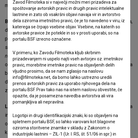
Zavod Filmoteka si v največji možni meri prizadeva za
mu je bilo pomembno, da sta scenarij pisala skupaj.
spoštovanje avtorskih pravic in drugih pravic intelektualne
lastnine in zato ob vsakršni objavi navaja vir in avtorstvo
dela oziroma imetništvo pravic, če je to navedeno v viru, iz
Bronja Žakelj
je, kot pravi, navdušena, hvaležna in ponosna,
katerega se črpajo vsebine objav. Vsebine, na katerih so
da sta film in zgodba našla pot med gledalce. Odzivi, ki jih
avtorske pravice že potekle in so v prosti uporabi, so na
prejema prek različnih kanalov, kažejo, da se film ljudi ni
portalu BSF izrecno označene.
samo dotaknil, ampak jih je premaknil,
"razstavil in sestavil
V primeru, ko Zavodu Filmoteka kljub skrbnim
nazaj"
. Od leta 2018, ko je izšla knjiga, se je zgodilo
prizadevanjem ni uspelo najti vseh avtorjev oz. imetnikov
ogromno. Kot je dejala, si tedaj ni mogla niti predstavljati, da
pravic, morebitne imetnike pravic na objavljenih delih
vljudno prosimo, da se nam zglasijo na naslovu
bi lahko neka avtobiografska zgodba, njena zgodba,
info@filmoteka.net, da bomo lahko ustrezno uredili
dosegla tako velik krog bralcev, sploh pa ne, da bi lahko
prenos avtorskih pravic za uporabo njihovega dela na
portalu BSF. Prav tako nas na istem naslovu obvestite, če
zaživela na filmskem platnu.
opazite, da je posamezna navedba avtorstva ali vira
pomanjkljiva ali nepravilna.
Leo Cok
, ki je odigrala vlogo Bronje, veseli odziv občinstva
in to, da se nekateri vračajo v kinodvorane za ponoven
Logotipi in drugi identifikacijski znaki, ki so objavljeni na
spletnem portalu BSF, so lahko varovani kot blagovne
ogled filma. Svojo vlogo je opisala kot zahtevno, tudi zato,
oziroma storitvene znamke v skladu z Zakonom o
ker je bila zahtevna Bronjina situacija.
"V čast mi je bilo
industrijski lastnini – ZIL-1 (Ur. l. RS, št. 51/06 in spr.) in