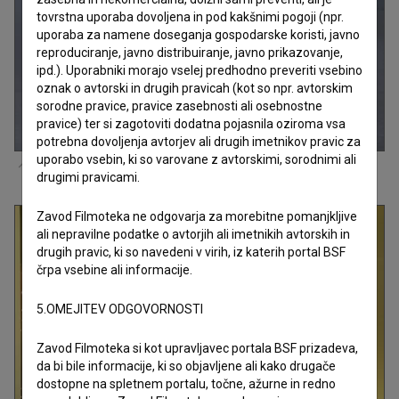
tovrstna uporaba dovoljena in pod kakšnimi pogoji (npr.
uporaba za namene doseganja gospodarske koristi, javno
reproduciranje, javno distribuiranje, javno prikazovanje,
ipd.). Uporabniki morajo vselej predhodno preveriti vsebino
oznak o avtorski in drugih pravicah (kot so npr. avtorskim
sorodne pravice, pravice zasebnosti ali osebnostne
pravice) ter si zagotoviti dodatna pojasnila oziroma vsa
potrebna dovoljenja avtorjev ali drugih imetnikov pravic za
uporabo vsebin, ki so varovane z avtorskimi, sorodnimi ali
Nagrada
Belo se pere na devetdeset (2025)
drugimi pravicami.
Zavod Filmoteka ne odgovarja za morebitne pomanjkljive
ali nepravilne podatke o avtorjih ali imetnikih avtorskih in
drugih pravic, ki so navedeni v virih, iz katerih portal BSF
črpa vsebine ali informacije.
5.OMEJITEV ODGOVORNOSTI
Zavod Filmoteka si kot upravljavec portala BSF prizadeva,
da bi bile informacije, ki so objavljene ali kako drugače
dostopne na spletnem portalu, točne, ažurne in redno