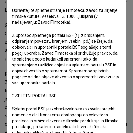
dosežek, da so pripeljali občinstvo nazaj v kinematografe v
Ljubljani in drugod po Sloveniji.
Upravitelj te spletne strani je Filmoteka, zavod za širjenje
filmske kulture, Veselova 13, 1000 Ljubljana (v
nadaljevanju: Zavod Filmoteka).
Generalni direktor družbe Odisejada, ki upravlja kompleks
Odiseja, Ivo Boscarol, se je na prireditvi ustvarjalcem
Z uporabo spletnega portala BSF (t.j. z brskanjem,
odpiranjem povezav, branjem vsebin, ipd.) se šteje, da
zahvalil za dobre rezultate, ki jih film dosega v Odiseji, in
obiskovalci in uporabniki portala BSF soglašajo s temi
spomnil, da se je priznanje zlata rola rodilo prav v
pogoji uporabe. Zavod Filmoteka si pridružuje pravico, da
predhodniku Odiseje, nekdanjem Koloseju.
te splošne pogoje kadarkoli spremeni tako, da
spremenjeno različico objavi na spletnem portalu BSF in
objavi obvestilo o spremembi. Spremembe splošnih
Priznanje je ekipi filma podelil
Alan Vitezič
, predstavnik
pogojev od dne objave obvestila o spremembi zavezujejo
Zveze društev slovenskih filmskih ustvarjalcev, ki nadaljuje
vse uporabnike portala.
tradicijo podeljevanja zlatih rol. Producent filma Aleš Pavlin
2.SPLETNI PORTAL BSF
je ob tem povedal, da so neizmerno ponosni in hvaležni
občinstvu, da se je odzvalo na zahteven film, "
dramo, ki je
Spletni portal BSF je izobraževalno-raziskovalni projekt,
namenjen elektronskemu dostopanju do celovitega
na trenutke pretresljiva
". Kot edinstven dosežek je poudaril,
pregleda in arhiva slovenske filmske produkcije in filmske
da je film
Belo se pere na devetdeset
, ki ga je v tem trenutku
produkcije, pri kateri so sodelovali slovenski filmski
videlo že več kot 80.000 gledalcev, najbolj gledan film leta
ustvarjalci, vključno z besedili, fotografijami,