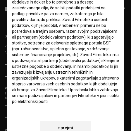
obdelave in dokler bo to potrebno za dosego
zasledovanega cilja; če so bili podatki pridobljeni na
Sprejemam
splošne pogoje
in dajem
soglasje
za zbiranje, hrambo in
obdelavo osebnih podatkov.
podlagi privolitve pa za namen, za katerega je bila
privolitev dana, do preklica. Zavod Filmoteka osebnih
podatkov, ki jih je pridobil, v nobenem primeru ne bo
posredovala tretjim osebam, razen svojim podizvajalcem
Sledite nam na:
ali partnerjem (obdelovalcem podatkov), ki zagotavljajo
storitve, potrebne za delovanje spletnega portala BSF
(npr. računovodstvo, spletno gostovanje, vzdrževanje
sistemov, financiranje projektov, idr.). Zavod Filmoteka ima
s podizvajalci ali partnerji (obdelovalci podatkov) sklenjene
ustrezne pogodbe o obdelovanju in hrambi podatkov, ki jih
RSS novice
RSS dogodki
zavezujejo k izvajanju ustreznih tehničnih in
organizacijskih ukrepov, s katerimi zagotavljajo zahtevano
stopnjo varovanja vseh osebnih podatkov, ki jih obdelujejo
Podprite nas z donacijo na
ali hranijo za Zavod Filmoteka. Uporabniki lahko zahtevajo
TRR: SI56 6100 0001 5706 684,
seznam podizvajalcev in partnerjev Filmoteke v pisni obliki
ali s kreditno kartico:
po elektronski pošti.
Doniraj
Posameznik, na katerega se nanašajo osebni podatki, ima
pravico svoje soglasje kadarkoli preklicati oz. ima pravico
svoje osebne podatke pregledati, popraviti, prenesti,
sprejmi
Vse cene vsebujejo DDV.