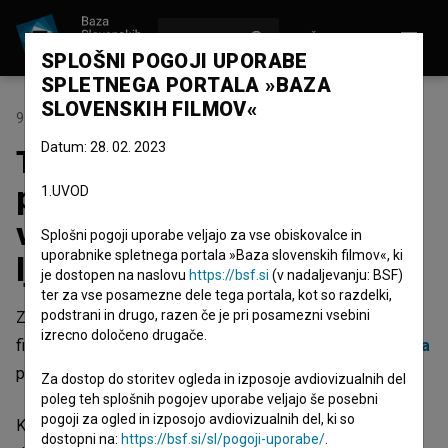
VPIŠI SE
EN
SPLOŠNI POGOJI UPORABE
SPLETNEGA PORTALA »BAZA
SLOVENSKIH FILMOV«
9. januar 2026
Datum: 28. 02. 2023
Tretja zlata rola za Belo se
pere na devetdeset: film je
1.UVOD
videlo že več kot 80 tisoč
Splošni pogoji uporabe veljajo za vse obiskovalce in
uporabnike spletnega portala »Baza slovenskih filmov«, ki
ljudi
je dostopen na naslovu
https://bsf.si
(v nadaljevanju: BSF)
ter za vse posamezne dele tega portala, kot so razdelki,
podstrani in drugo, razen če je pri posamezni vsebini
Zveza društev slovenskih filmskih ustvarjalcev je ekipi
izrecno določeno drugače.
filma
Belo se pere na devetdeset
v režiji
Marka Naberšnika
podelila tretjo zlato rolo za preseženih 75.000 gledalcev.
Za dostop do storitev ogleda in izposoje avdiovizualnih del
poleg teh splošnih pogojev uporabe veljajo še posebni
pogoji za ogled in izposojo avdiovizualnih del, ki so
Kot je na podelitvi v Odiseji dejal producent
Aleš Pavlin
, je
dostopni na:
https://bsf.si/sl/pogoji-uporabe/
.