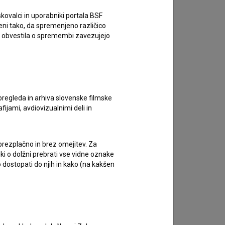
kovalci in uporabniki portala BSF
eni tako, da spremenjeno različico
e obvestila o spremembi zavezujejo
pregleda in arhiva slovenske filmske
afijami, avdiovizualnimi deli in
 brezplačno in brez omejitev. Za
Kader iz filma
Belo se pere na devetdeset (2025)
iki o dolžni prebrati vse vidne oznake
 dostopati do njih in kako (na kakšen