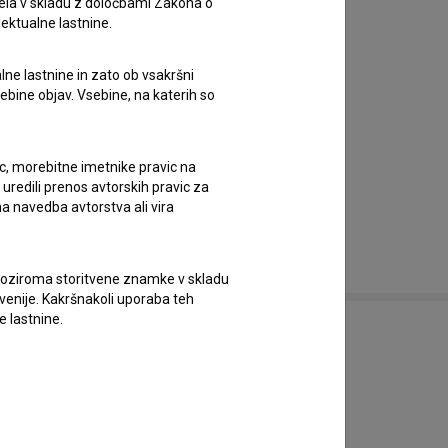
ela v skladu z določbami Zakona o
lektualne lastnine.
lne lastnine in zato ob vsakršni
sebine objav. Vsebine, na katerih so
fotografija dogodka
Belo se pere na devetdeset
(2025)
ic, morebitne imetnike pravic na
uredili prenos avtorskih pravic za
a navedba avtorstva ali vira
vne oziroma storitvene znamke v skladu
lovenije. Kakršnakoli uporaba teh
e lastnine.