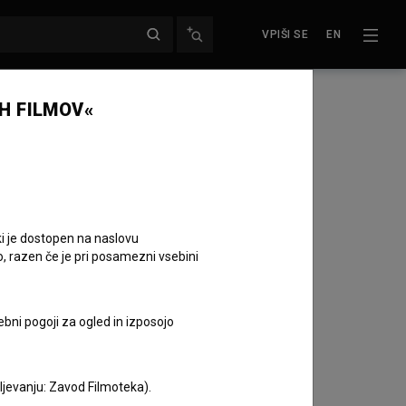
VPIŠI SE
EN
H FILMOV«
ki je dostopen na naslovu
o, razen če je pri posamezni vsebini
ebni pogoji za ogled in izposojo
fotografija dogodka
Belo se pere na devetdeset
aljevanju: Zavod Filmoteka).
(2025)