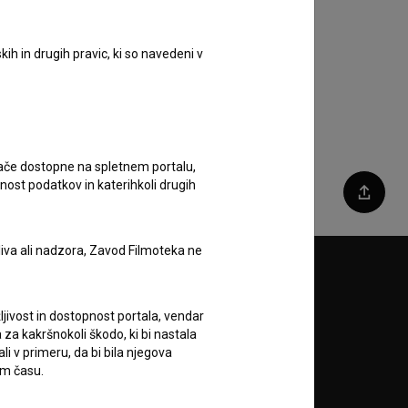
pere na devetdeset na
mednarodnem filmskem festivalu
v Sofiji
ih in drugih pravic, ki so navedeni v
19. marec 2026
ugače dostopne na spletnem portalu,
nost podatkov in katerihkoli drugih
Deli
liva ali nadzora, Zavod Filmoteka ne
Sledite nam na:
ljivost in dostopnost portala, vendar
A
za kakršnokoli škodo, ki bi nastala
 v primeru, da bi bila njegova
em času.