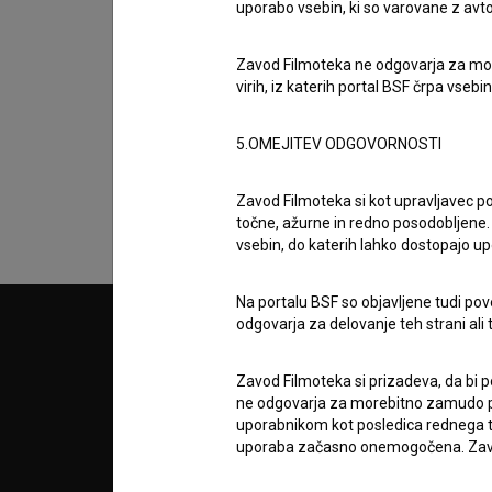
uporabo vsebin, ki so varovane z avto
Belo se pere na devetdeset in
Odsev reke na mednarodnem
Zavod Filmoteka ne odgovarja za moreb
filmskem festivalu Transilvanija v
virih, iz katerih portal BSF črpa vsebin
Cluju
12. junij 2026
5.OMEJITEV ODGOVORNOSTI
Zavod Filmoteka si kot upravljavec po
točne, ažurne in redno posodobljene. 
vsebin, do katerih lahko dostopajo up
Na portalu BSF so objavljene tudi pov
odgovarja za delovanje teh strani ali 
© 2018-2026, Filmoteka,
PARTN
zavod za širjenje filmske kulture
v7.151.0
Zavod Filmoteka si prizadeva, da bi p
ne odgovarja za morebitno zamudo pri
POGOJ
uporabnikom kot posledica rednega te
uporaba začasno onemogočena. Zavod
info@filmoteka.si
O PRO