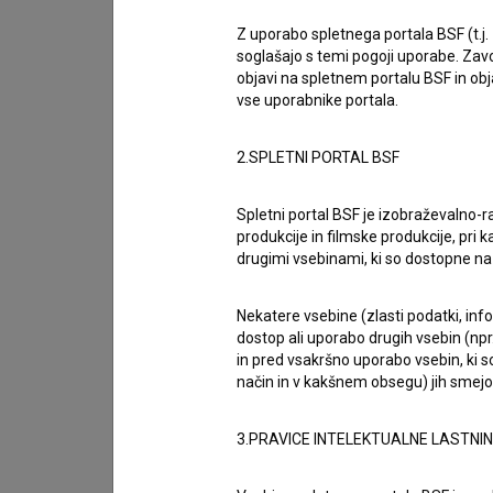
Celovečerni film režiserja
Marka Naberšnika
,
Z uporabo spletnega portala BSF (t.j.
slovenskih kinih pred nekaj dnevi presegel mejn
soglašajo s temi pogoji uporabe. Zavo
objavi na spletnem portalu BSF in o
med rednimi obiskovalci kina, kot tudi med tisti
vse uporabnike portala.
Belo se pere na devetdeset
uvrstil med mnoge s
2.SPLETNI PORTAL BSF
Podelitve v ljubljanskem Cineplexxu se je udele
Zrnec
,
Anica Dobra
,
Tjaša Železnik
,
Mei Rab
Spletni portal BSF je izobraževalno-
produkcije in filmske produkcije, pri ka
Iva Krajnc Bagola
in
Vladimir Tintor
. Dogodka
drugimi vsebinami, ki so dostopne 
Aleš Pavlin
, scenaristka in avtorica romana
Bro
Naberšnik
.
Nekatere vsebine (zlasti podatki, inf
dostop ali uporabo drugih vsebin (npr.
in pred vsakršno uporabo vsebin, ki s
Filmski ustvarjalci so ob doseženem izjemnem 
način in v kakšnem obsegu) jih smejo 
projekcije, ki so jih obiskali v zadnjih mesecih.
film ogledali v tako velikem številu in ga s s
3.PRAVICE INTELEKTUALNE LASTNI
filma Aleš Pavlin je ob tem poudaril:
»Sinoči je 