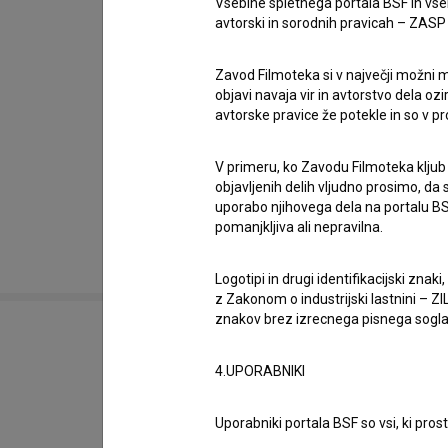
devetdeset, dve in pol ure dolga filmska drama, 
Vsebine spletnega portala BSF in vs
avtorski in sorodnih pravicah – ZASP (U
je na začetku kinematografske poti zdelo pream
distribuciji Fivia, vsem slovenskim kinematogra
Zavod Filmoteka si v največji možni m
objavi navaja vir in avtorstvo dela oz
avtorske pravice že potekle in so v p
Vir: Cineplexx, Slovenski filmski center
V primeru, ko Zavodu Filmoteka kljub
objavljenih delih vljudno prosimo, da
uporabo njihovega dela na portalu BS
pomanjkljiva ali nepravilna.
Logotipi in drugi identifikacijski zna
z Zakonom o industrijski lastnini – ZIL
znakov brez izrecnega pisnega soglasj
4.UPORABNIKI
Uporabniki portala BSF so vsi, ki pros