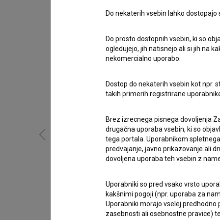
Do nekaterih vsebin lahko dostopajo sa
Do prosto dostopnih vsebin, ki so obja
ogledujejo, jih natisnejo ali si jih na
nekomercialno uporabo.
Dostop do nekaterih vsebin kot npr. st
takih primerih registrirane uporabni
Brez izrecnega pisnega dovoljenja Za
drugačna uporaba vsebin, ki so objav
tega portala. Uporabnikom spletnega
predvajanje, javno prikazovanje ali dr
dovoljena uporaba teh vsebin z name
Uporabniki so pred vsako vrsto uporabe
kakšnimi pogoji (npr. uporaba za name
Uporabniki morajo vselej predhodno pr
zasebnosti ali osebnostne pravice) te