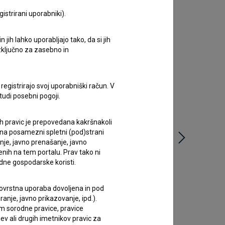
istrirani uporabniki).
jih lahko uporabljajo tako, da si jih
izključno za zasebno in
Mladin
registrirajo svoj uporabniški račun. V
prvo z
tudi posebni pogoji.
14. janu
ih pravic je prepovedana kakršnakoli
 na posamezni spletni (pod)strani
anje, javno prenašanje, javno
enih na tem portalu. Prav tako ni
dne gospodarske koristi.
 tovrstna uporaba dovoljena in pod
anje, javno prikazovanje, ipd.).
im sorodne pravice, pravice
Bolgarska premiera filma Belo se
ev ali drugih imetnikov pravic za