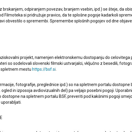
 posnet po uspešnem romanu avtorice
Bronje Žakelj
, je v
 z brskanjem, odpiranjem povezav, branjem vsebin, ipd.) se šteje, da obis
ik 100.000 gledalcev. Film je vzbudil veliko zanimanje
d Filmoteka si pridružuje pravico, da te splošne pogoje kadarkoli sprem
bjavi obvestilo o spremembi. Spremembe splošnih pogojev od dne objav
mi, ki kino obiščejo le občasno. S tem mejnikom se je film
lovenske kino uspešnice.
žila tudi številna igralska zasedba filma:
Lea Cok
,
Jurij
ič
,
Žiga Šorli
,
Jaka Mehle
,
Jure Rajšp
,
Saša Tabaković
,
raziskovalni projekt, namenjen elektronskemu dostopanju do celovitega 
teri so sodelovali slovenski filmski ustvarjalci, vključno z besedili, fotogr
 so se udeležili tudi sodelavec pri scenariju in producent
na spletnem mestu
https://bsf.si
.
nja Žakelj
ter scenarist in režiser filma
Marko
ormacije, fotografije, preglednice ipd.) so na spletnem portalu dostopne
 ogled in izposoja avdiovizualnih del) pa veljajo posebni pogoji. Uporabn
o dostopne na spletnem portalu BSF, preveriti pod kakšnimi pogoji smejo
uspehu obudili spomine na snemanje ter številne filmske
uporabljati.
 Ob tem so izrazili iskreno hvaležnost gledalcem, ki so si
vojo podporo ponesli do pomembnega mejnika. Producent
NE
bil še en magičen večer v Cineplexxu. Film Belo se pere na