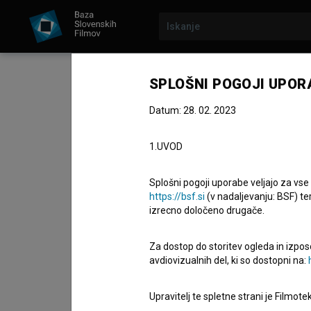
SPLOŠNI POGOJI UPOR
6. marec 2026
Datum: 28. 02. 2023
100.000 gledalcev in č
1.UVOD
se pere na devetdese
Splošni pogoji uporabe veljajo za vse
https://bsf.si
(v nadaljevanju: BSF) te
Sinoči je v ljubljanskem Cineplexxu ekipa slov
izrecno določeno drugače.
Zlato rolo za preseženih 100.000 gledalcev!
Za dostop do storitev ogleda in izpos
avdiovizualnih del, ki so dostopni na:
Podelitve se je udeležila tudi številna igralska 
predsednik Zveze društev slovenskih filmskih 
Upravitelj te spletne strani je Filmot