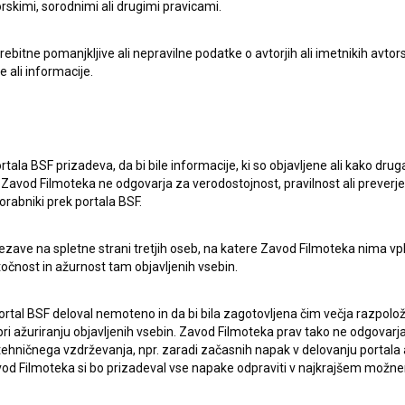
rskimi, sorodnimi ali drugimi pravicami.
Avstrijska premiera filma Belo se
pere na devetdeset
itne pomanjkljive ali nepravilne podatke o avtorjih ali imetnikih avtorsk
e ali informacije.
26. maj 2026
rtala BSF prizadeva, da bi bile informacije, ki so objavljene ali kako dr
Zavod Filmoteka ne odgovarja za verodostojnost, pravilnost ali preverje
orabniki prek portala BSF.
ezave na spletne strani tretjih oseb, na katere Zavod Filmoteka nima vp
točnost in ažurnost tam objavljenih vsebin.
ERJI
PRIJAVITE SE NA BSF NOVIČNIK:
ortal BSF deloval nemoteno in da bi bila zagotovljena čim večja razpolož
PRIJAV
 ažuriranju objavljenih vsebin. Zavod Filmoteka prav tako ne odgovarja 
I UPORABE
hničnega vzdrževanja, npr. zaradi začasnih napak v delovanju portala ali
 Filmoteka si bo prizadeval vse napake odpraviti v najkrajšem možn
Sprejemam
splošne pogoje
in dajem
soglasje
za
zbiranje, hrambo in obdelavo osebnih podatkov.
JEKTU