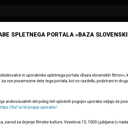
ABE SPLETNEGA PORTALA »BAZA SLOVENSKI
etrta Zlata rola filmu Belo
t
 obiskovalce in uporabnike spletnega portala »Baza slovenskih filmov«, 
r za vse posamezne dele tega portala, kot so razdelki, podstrani in drug
enskega filma
Belo se pere na devetdeset
prejela četrto
oje avdiovizualnih del poleg teh splošnih pogojev uporabe veljajo še pos
https://bsf.si/sl/pogoji-uporabe/
.
zasedba filma. Filmsko priznanje je ekipi filma podelil
ustvarjalcev (ZDSFU),
Saša Tabaković
.
eka, zavod za širjenje filmske kulture, Veselova 13, 1000 Ljubljana (v nad