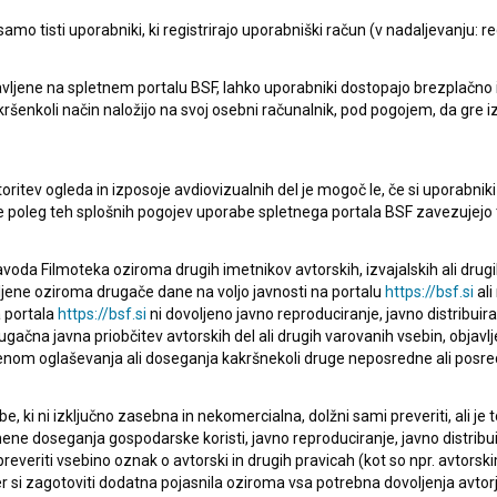
mo tisti uporabniki, ki registrirajo uporabniški račun (v nadaljevanju: reg
vljene na spletnem portalu BSF, lahko uporabniki dostopajo brezplačno in 
 kakršenkoli način naložijo na svoj osebni računalnik, pod pogojem, da gre 
oritev ogleda in izposoje avdiovizualnih del je mogoč le, če si uporabniki 
ke poleg teh splošnih pogojev uporabe spletnega portala BSF zavezujejo 
voda Filmoteka oziroma drugih imetnikov avtorskih, izvajalskih ali drug
ljene oziroma drugače dane na voljo javnosti na portalu
https://bsf.si
ali
 portala
https://bsf.si
ni dovoljeno javno reproduciranje, javno distribuir
ugačna javna priobčitev avtorskih del ali drugih varovanih vsebin, objavlj
nom oglaševanja ali doseganja kakršnekoli druge neposredne ali posre
, ki ni izključno zasebna in nekomercialna, dolžni sami preveriti, ali je
ne doseganja gospodarske koristi, javno reproduciranje, javno distribuir
everiti vsebino oznak o avtorski in drugih pravicah (kot so npr. avtorsk
r si zagotoviti dodatna pojasnila oziroma vsa potrebna dovoljenja avtorj