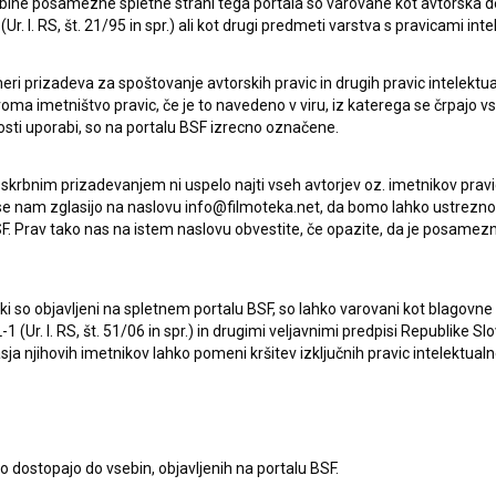
je presegel fantastičnih 100.000 gledalcev. Nekaj, kar se
ebine posamezne spletne strani tega portala so varovane kot avtorska d
r. l. RS, št. 21/95 in spr.) ali kot drugi predmeti varstva s pravicami inte
biciozno, je postalo resničnost.«
Zahvalil se je tudi
fom ter kino gledalcem širom po Sloveniji.
eri prizadeva za spoštovanje avtorskih pravic in drugih pravic intelektua
iroma imetništvo pravic, če je to navedeno v viru, iz katerega se črpajo v
rosti uporabi, so na portalu BSF izrecno označene.
 skrbnim prizadevanjem ni uspelo najti vseh avtorjev oz. imetnikov prav
 se nam zglasijo na naslovu info@filmoteka.net, da bomo lahko ustrezno 
F. Prav tako nas na istem naslovu obvestite, če opazite, da je posamezn
ki, ki so objavljeni na spletnem portalu BSF, so lahko varovani kot blago
-1 (Ur. l. RS, št. 51/06 in spr.) in drugimi veljavnimi predpisi Republike S
a njihovih imetnikov lahko pomeni kršitev izključnih pravic intelektualn
POVEZANO
to dostopajo do vsebin, objavljenih na portalu BSF.