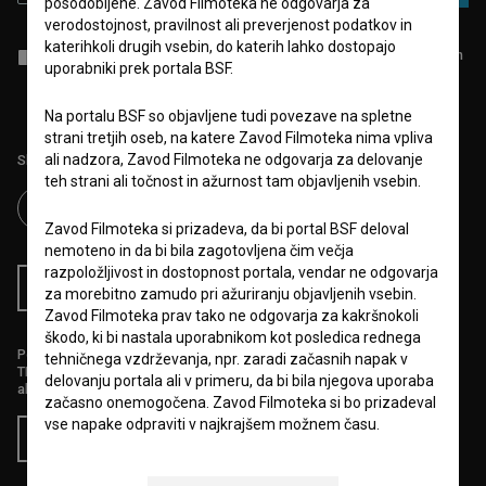
posodobljene. Zavod Filmoteka ne odgovarja za
verodostojnost, pravilnost ali preverjenost podatkov in
katerihkoli drugih vsebin, do katerih lahko dostopajo
Sprejemam
splošne pogoje
in dajem
soglasje
za zbiranje, hrambo in
uporabniki prek portala BSF.
obdelavo osebnih podatkov.
Na portalu BSF so objavljene tudi povezave na spletne
strani tretjih oseb, na katere Zavod Filmoteka nima vpliva
ali nadzora, Zavod Filmoteka ne odgovarja za delovanje
Sledite nam na:
teh strani ali točnost in ažurnost tam objavljenih vsebin.
Zavod Filmoteka si prizadeva, da bi portal BSF deloval
nemoteno in da bi bila zagotovljena čim večja
razpoložljivost in dostopnost portala, vendar ne odgovarja
RSS novice
RSS dogodki
za morebitno zamudo pri ažuriranju objavljenih vsebin.
Zavod Filmoteka prav tako ne odgovarja za kakršnokoli
škodo, ki bi nastala uporabnikom kot posledica rednega
Podprite nas z donacijo na
tehničnega vzdrževanja, npr. zaradi začasnih napak v
TRR: SI56 6100 0001 5706 684,
delovanju portala ali v primeru, da bi bila njegova uporaba
ali s kreditno kartico:
začasno onemogočena. Zavod Filmoteka si bo prizadeval
vse napake odpraviti v najkrajšem možnem času.
Doniraj
6.VARSTVO OSEBNIH PODATKOV