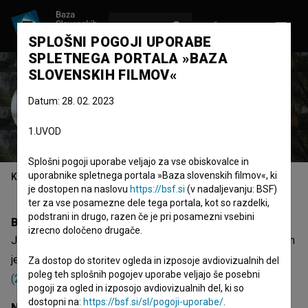
VPIŠI SE
EN
SPLOŠNI POGOJI UPORABE
SPLETNEGA PORTALA »BAZA
SLOVENSKIH FILMOV«
Jeffrey Young
Datum: 28. 02. 2023
režiser
1.UVOD
Splošni pogoji uporabe veljajo za vse obiskovalce in
uporabnike spletnega portala »Baza slovenskih filmov«, ki
Kazalo
je dostopen na naslovu
https://bsf.si
(v nadaljevanju: BSF)
ter za vse posamezne dele tega portala, kot so razdelki,
podstrani in drugo, razen če je pri posamezni vsebini
Biografija
izrecno določeno drugače.
Jeffrey Young je režiser. Najodmevnejši projekt, pri katerem
je sodeloval, je
Pumpkin on the Hot Roof of the World
Za dostop do storitev ogleda in izposoje avdiovizualnih del
poleg teh splošnih pogojev uporabe veljajo še posebni
(2019)
. Prejel je 1 nagrado.
pogoji za ogled in izposojo avdiovizualnih del, ki so
dostopni na:
https://bsf.si/sl/pogoji-uporabe/
.
Nagrade