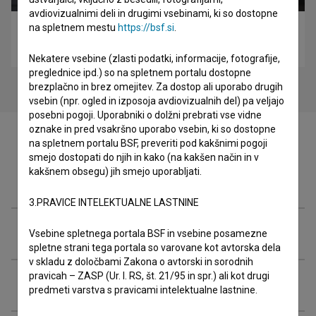
avdiovizualnimi deli in drugimi vsebinami, ki so dostopne
na spletnem mestu
https://bsf.si
.
Vsak pravi pesnik (2014)
eksperimentalni
Nekatere vsebine (zlasti podatki, informacije, fotografije,
preglednice ipd.) so na spletnem portalu dostopne
brezplačno in brez omejitev. Za dostop ali uporabo drugih
vsebin (npr. ogled in izposoja avdiovizualnih del) pa veljajo
posebni pogoji. Uporabniki o dolžni prebrati vse vidne
oznake in pred vsakršno uporabo vsebin, ki so dostopne
na spletnem portalu BSF, preveriti pod kakšnimi pogoji
smejo dostopati do njih in kako (na kakšen način in v
kakšnem obsegu) jih smejo uporabljati.
Filmografija (2)
3.PRAVICE INTELEKTUALNE LASTNINE
Nagrade in nominacije
Vsebine spletnega portala BSF in vsebine posamezne
spletne strani tega portala so varovane kot avtorska dela
v skladu z določbami Zakona o avtorski in sorodnih
pravicah – ZASP (Ur. l. RS, št. 21/95 in spr.) ali kot drugi
Razširjeni podatki
predmeti varstva s pravicami intelektualne lastnine.