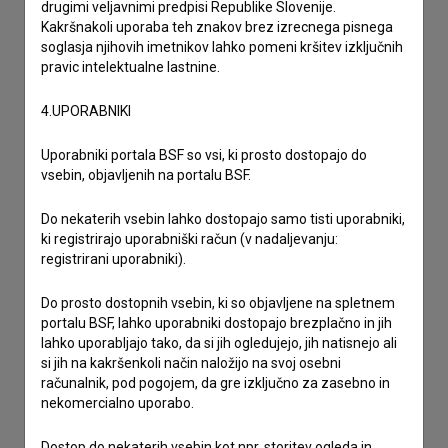
drugimi veljavnimi predpisi Republike Slovenije.
Kakršnakoli uporaba teh znakov brez izrecnega pisnega
soglasja njihovih imetnikov lahko pomeni kršitev izključnih
pravic intelektualne lastnine.
4.UPORABNIKI
Uporabniki portala BSF so vsi, ki prosto dostopajo do
vsebin, objavljenih na portalu BSF.
Do nekaterih vsebin lahko dostopajo samo tisti uporabniki,
ki registrirajo uporabniški račun (v nadaljevanju:
registrirani uporabniki).
Do prosto dostopnih vsebin, ki so objavljene na spletnem
portalu BSF, lahko uporabniki dostopajo brezplačno in jih
Sprejemam
splošne pogoje
in dajem
soglasje
za
lahko uporabljajo tako, da si jih ogledujejo, jih natisnejo ali
si jih na kakršenkoli način naložijo na svoj osebni
zbiranje, hrambo in obdelavo osebnih podatkov.
računalnik, pod pogojem, da gre izključno za zasebno in
nekomercialno uporabo.
Dostop do nekaterih vsebin kot npr. storitev ogleda in