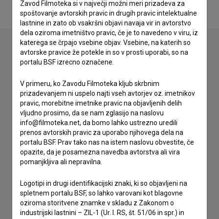
Zavod Filmoteka si v največji možni meri prizadeva za
spoštovanje avtorskih pravic in drugih pravic intelektualne
lastnine in zato ob vsakršni objavi navaja vir in avtorstvo
dela oziroma imetništvo pravic, če je to navedeno v viru, iz
katerega se črpajo vsebine objav. Vsebine, na katerih so
avtorske pravice že potekle in so v prosti uporabi, so na
portalu BSF izrecno označene.
Stik z uredništvom
Spoštovani, s pomočjo spodnjega obrazca lahko stopite v
V primeru, ko Zavodu Filmoteka kljub skrbnim
stik z uredništvom Baze slovenskih filmov. Veseli bomo vaših
prizadevanjem ni uspelo najti vseh avtorjev oz. imetnikov
odzivov.
pravic, morebitne imetnike pravic na objavljenih delih
vljudno prosimo, da se nam zglasijo na naslovu
info@filmoteka.net, da bomo lahko ustrezno uredili
imam vprašanje
prenos avtorskih pravic za uporabo njihovega dela na
prijavljam napako
portalu BSF. Prav tako nas na istem naslovu obvestite, če
opazite, da je posamezna navedba avtorstva ali vira
želim dodati podatke
pomanjkljiva ali nepravilna.
drugo
Logotipi in drugi identifikacijski znaki, ki so objavljeni na
spletnem portalu BSF, so lahko varovani kot blagovne
oziroma storitvene znamke v skladu z Zakonom o
industrijski lastnini – ZIL-1 (Ur. l. RS, št. 51/06 in spr.) in