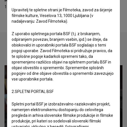
1 nagrada
Upravitelj te spletne strani je Filmoteka, zavod za širjenje
filmske kulture, Veselova 13, 1000 Ljubljana (v
nadaljevanju: Zavod Filmoteka).
Z uporabo spletnega portala BSF (t.j. z brskanjem,
odpiranjem povezav, branjem vsebin, ipd.) se šteje, da
obiskovalci in uporabniki portala BSF soglašajo s temi
pogoji uporabe. Zavod Filmoteka si pridružuje pravico, da
Oglejte si
te splošne pogoje kadarkoli spremeni tako, da
spremenjeno različico objavi na spletnem portalu BSF in
objavi obvestilo o spremembi. Spremembe splošnih
pogojev od dne objave obvestila o spremembi zavezujejo
vse uporabnike portala.
2.SPLETNI PORTAL BSF
Spletni portal BSF je izobraževalno-raziskovalni projekt,
namenjen elektronskemu dostopanju do celovitega
pregleda in arhiva slovenske filmske produkcije in filmske
produkcije, pri kateri so sodelovali slovenski filmski
ustvarjalci, vključno z besedili, fotografijami,