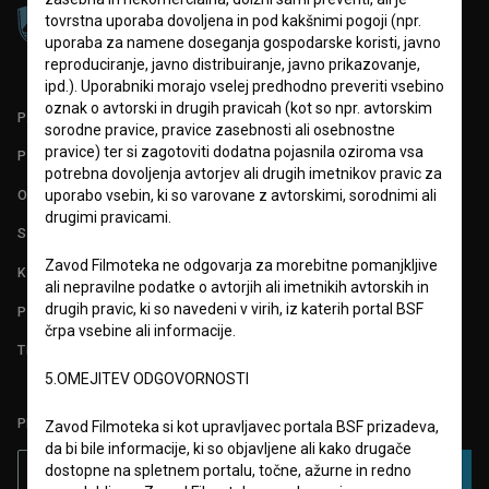
tovrstna uporaba dovoljena in pod kakšnimi pogoji (npr.
uporaba za namene doseganja gospodarske koristi, javno
reproduciranje, javno distribuiranje, javno prikazovanje,
ipd.). Uporabniki morajo vselej predhodno preveriti vsebino
oznak o avtorski in drugih pravicah (kot so npr. avtorskim
PARTNERJI
sorodne pravice, pravice zasebnosti ali osebnostne
pravice) ter si zagotoviti dodatna pojasnila oziroma vsa
POGOJI UPORABE
potrebna dovoljenja avtorjev ali drugih imetnikov pravic za
O PROJEKTU
uporabo vsebin, ki so varovane z avtorskimi, sorodnimi ali
drugimi pravicami.
STATISTIKA
Zavod Filmoteka ne odgovarja za morebitne pomanjkljive
KONTAKT
ali nepravilne podatke o avtorjih ali imetnikih avtorskih in
drugih pravic, ki so navedeni v virih, iz katerih portal BSF
POGOSTA VPRAŠANJA
črpa vsebine ali informacije.
TEST FUNKCIONALNOSTI
5.OMEJITEV ODGOVORNOSTI
PRIJAVITE SE NA BSF NOVIČNIK:
Zavod Filmoteka si kot upravljavec portala BSF prizadeva,
da bi bile informacije, ki so objavljene ali kako drugače
dostopne na spletnem portalu, točne, ažurne in redno
PRIJAVA