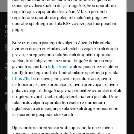
izposoje avdiovizualnih del je mogoč le, če si uporabniki
registrirajo svoj uporabniški račun. V takih primerih
registrirane uporabnike poleg teh splošnih pogojev
uporabe spletnega portala BSF zavezujejo tudi posebni
© 2018-2026, Filmoteka,
pogoji.
zavod za širjenje filmske kulture
v7.151.0
Brez izrecnega pisnega dovoljenja Zavoda Filmoteka
oziroma drugih imetnikov avtorskih, izvajalskih ali drugih
pravic je prepovedana kakršnakoli drugačna uporaba
vsebin, ki so objavljene oziroma drugače dane na voljo
info@filmoteka.si
javnosti na portalu
https://bsf.si
ali na posamezni spletni
Tehnična pomoč: podpora@bsf.si
(pod)strani tega portala. Uporabnikom spletnega portala
Mednarodna številka ISSN 2670-787X
https://bsf.si
ni dovoljeno javno reproduciranje, javno
distribuiranje, javno prenašanje, javno predvajanje, javno
prikazovanje ali drugačna javna priobčitev avtorskih del ali
Projekt sofinancira:
drugih varovanih vsebin, objavljenih na tem portalu. Prav
tako ni dovoljena uporaba teh vsebin z namenom
oglaševanja ali doseganja kakršnekoli druge neposredne
ali posredne gospodarske koristi.
Uporabniki so pred vsako vrsto uporabe, ki ni izključno
zasebna in nekomercialna, dolžni sami preveriti, ali je