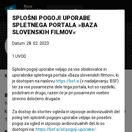
VPIŠI SE
EN
SPLOŠNI POGOJI UPORABE
SPLETNEGA PORTALA »BAZA
SLOVENSKIH FILMOV«
Ivo Štandeker
Datum: 28. 02. 2023
scenarist
1.UVOD
Splošni pogoji uporabe veljajo za vse obiskovalce in
uporabnike spletnega portala »Baza slovenskih filmov«, ki
Kazalo
je dostopen na naslovu
https://bsf.si
(v nadaljevanju: BSF)
ter za vse posamezne dele tega portala, kot so razdelki,
podstrani in drugo, razen če je pri posamezni vsebini
Biografija
izrecno določeno drugače.
Ivo Štandeker je scenarist. Najodmevnejši projekt, pri
katerem je sodeloval, je
Socializacija bika? (1998)
. Prejel je
Za dostop do storitev ogleda in izposoje avdiovizualnih del
poleg teh splošnih pogojev uporabe veljajo še posebni
1 nagrado.
pogoji za ogled in izposojo avdiovizualnih del, ki so
dostopni na:
https://bsf.si/sl/pogoji-uporabe/
.
Nagrade