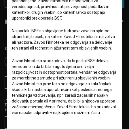
posodobljene. Zavod Filmoteka ne odgovarja za
PRIJAVA
verodostojnost, pravilnost ali preverjenost podatkov in
katerihkoli drugih vsebin, do katerih lahko dostopajo
uporabniki prek portala BSF.
Sprejemam
splošne pogoje
in dajem
soglasje
za zbiranje, hrambo in
obdelavo osebnih podatkov.
Na portalu BSF so objavljene tudi povezave na spletne
strani tretjih oseb, na katere Zavod Filmoteka nima vpliva
ali nadzora, Zavod Filmoteka ne odgovarja za delovanje
teh strani ali točnost in ažurnost tam objavljenih vsebin.
Sledite nam na:
Zavod Filmoteka si prizadeva, da bi portal BSF deloval
nemoteno in da bi bila zagotovljena čim večja
razpoložljivost in dostopnost portala, vendar ne odgovarja
za morebitno zamudo pri ažuriranju objavljenih vsebin.
RSS novice
RSS dogodki
Zavod Filmoteka prav tako ne odgovarja za kakršnokoli
škodo, ki bi nastala uporabnikom kot posledica rednega
tehničnega vzdrževanja, npr. zaradi začasnih napak v
Podprite nas z donacijo na
delovanju portala ali v primeru, da bi bila njegova uporaba
TRR: SI56 6100 0001 5706 684,
začasno onemogočena. Zavod Filmoteka si bo prizadeval
ali s kreditno kartico:
vse napake odpraviti v najkrajšem možnem času.
Doniraj
6.VARSTVO OSEBNIH PODATKOV