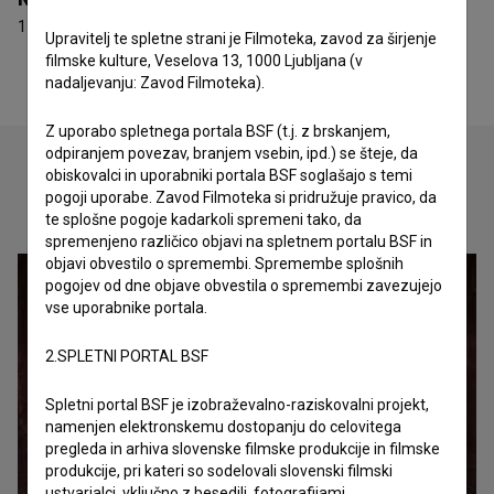
1 nagrada
Upravitelj te spletne strani je Filmoteka, zavod za širjenje
filmske kulture, Veselova 13, 1000 Ljubljana (v
nadaljevanju: Zavod Filmoteka).
Z uporabo spletnega portala BSF (t.j. z brskanjem,
odpiranjem povezav, branjem vsebin, ipd.) se šteje, da
obiskovalci in uporabniki portala BSF soglašajo s temi
pogoji uporabe. Zavod Filmoteka si pridružuje pravico, da
Oglejte si
te splošne pogoje kadarkoli spremeni tako, da
spremenjeno različico objavi na spletnem portalu BSF in
objavi obvestilo o spremembi. Spremembe splošnih
pogojev od dne objave obvestila o spremembi zavezujejo
vse uporabnike portala.
2.SPLETNI PORTAL BSF
Spletni portal BSF je izobraževalno-raziskovalni projekt,
namenjen elektronskemu dostopanju do celovitega
pregleda in arhiva slovenske filmske produkcije in filmske
produkcije, pri kateri so sodelovali slovenski filmski
ustvarjalci, vključno z besedili, fotografijami,