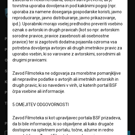
tovrstna uporaba dovoljena in pod kakšnimi pogoji (npr.
uporaba za namene doseganja gospodarske koristi, javno
reproduciranje, javno distribuiranje, javno prikazovanje,
ipd.). Uporabniki morajo vselej predhodno preveriti vsebino
oznak o avtorski in drugih pravicah (kot so npr. avtorskim
sorodne pravice, pravice zasebnosti ali osebnostne
PARTNERJI
pravice) ter si zagotoviti dodatna pojasnila oziroma vsa
potrebna dovoljenja avtorjev ali drugih imetnikov pravic za
POGOJI UPORABE
uporabo vsebin, ki so varovane z avtorskimi, sorodnimi ali
drugimi pravicami.
O PROJEKTU
STATISTIKA
Zavod Filmoteka ne odgovarja za morebitne pomanjkljive
ali nepravilne podatke o avtorjih ali imetnikih avtorskih in
KONTAKT
drugih pravic, ki so navedeni v virih, iz katerih portal BSF
črpa vsebine ali informacije.
POGOSTA VPRAŠANJA
TEST FUNKCIONALNOSTI
5.OMEJITEV ODGOVORNOSTI
Zavod Filmoteka si kot upravljavec portala BSF prizadeva,
PRIJAVITE SE NA BSF NOVIČNIK:
da bi bile informacije, ki so objavljene ali kako drugače
dostopne na spletnem portalu, točne, ažurne in redno