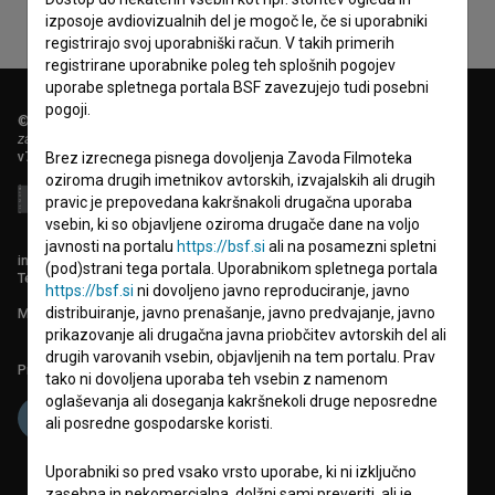
izposoje avdiovizualnih del je mogoč le, če si uporabniki
registrirajo svoj uporabniški račun. V takih primerih
registrirane uporabnike poleg teh splošnih pogojev
uporabe spletnega portala BSF zavezujejo tudi posebni
pogoji.
© 2018-2026, Filmoteka,
zavod za širjenje filmske kulture
v7.151.0
Brez izrecnega pisnega dovoljenja Zavoda Filmoteka
oziroma drugih imetnikov avtorskih, izvajalskih ali drugih
pravic je prepovedana kakršnakoli drugačna uporaba
vsebin, ki so objavljene oziroma drugače dane na voljo
javnosti na portalu
https://bsf.si
ali na posamezni spletni
info@filmoteka.si
(pod)strani tega portala. Uporabnikom spletnega portala
Tehnična pomoč: podpora@bsf.si
https://bsf.si
ni dovoljeno javno reproduciranje, javno
distribuiranje, javno prenašanje, javno predvajanje, javno
Mednarodna številka ISSN 2670-787X
prikazovanje ali drugačna javna priobčitev avtorskih del ali
drugih varovanih vsebin, objavljenih na tem portalu. Prav
Projekt sofinancira:
tako ni dovoljena uporaba teh vsebin z namenom
oglaševanja ali doseganja kakršnekoli druge neposredne
ali posredne gospodarske koristi.
Uporabniki so pred vsako vrsto uporabe, ki ni izključno
zasebna in nekomercialna, dolžni sami preveriti, ali je