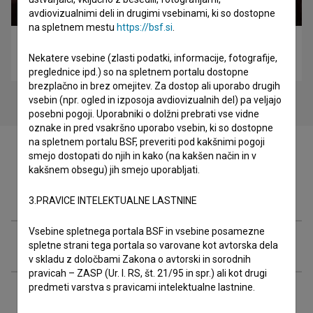
avdiovizualnimi deli in drugimi vsebinami, ki so dostopne
na spletnem mestu
https://bsf.si
.
Socializacija bika? (1998)
Nekatere vsebine (zlasti podatki, informacije, fotografije,
mladinski, otroški
preglednice ipd.) so na spletnem portalu dostopne
brezplačno in brez omejitev. Za dostop ali uporabo drugih
vsebin (npr. ogled in izposoja avdiovizualnih del) pa veljajo
posebni pogoji. Uporabniki o dolžni prebrati vse vidne
oznake in pred vsakršno uporabo vsebin, ki so dostopne
na spletnem portalu BSF, preveriti pod kakšnimi pogoji
smejo dostopati do njih in kako (na kakšen način in v
kakšnem obsegu) jih smejo uporabljati.
Filmografija (1)
3.PRAVICE INTELEKTUALNE LASTNINE
Vsebine spletnega portala BSF in vsebine posamezne
Nagrade in nominacije
spletne strani tega portala so varovane kot avtorska dela
v skladu z določbami Zakona o avtorski in sorodnih
pravicah – ZASP (Ur. l. RS, št. 21/95 in spr.) ali kot drugi
predmeti varstva s pravicami intelektualne lastnine.
Razširjeni podatki