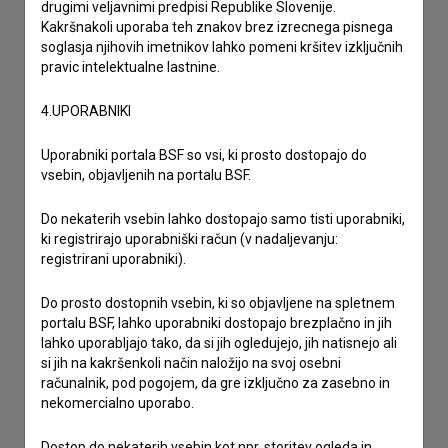
drugimi veljavnimi predpisi Republike Slovenije.
Kakršnakoli uporaba teh znakov brez izrecnega pisnega
soglasja njihovih imetnikov lahko pomeni kršitev izključnih
pravic intelektualne lastnine.
4.UPORABNIKI
Uporabniki portala BSF so vsi, ki prosto dostopajo do
vsebin, objavljenih na portalu BSF.
Do nekaterih vsebin lahko dostopajo samo tisti uporabniki,
ki registrirajo uporabniški račun (v nadaljevanju:
registrirani uporabniki).
Do prosto dostopnih vsebin, ki so objavljene na spletnem
portalu BSF, lahko uporabniki dostopajo brezplačno in jih
lahko uporabljajo tako, da si jih ogledujejo, jih natisnejo ali
Sprejemam
splošne pogoje
in dajem
soglasje
za
si jih na kakršenkoli način naložijo na svoj osebni
računalnik, pod pogojem, da gre izključno za zasebno in
zbiranje, hrambo in obdelavo osebnih podatkov.
nekomercialno uporabo.
Dostop do nekaterih vsebin kot npr. storitev ogleda in