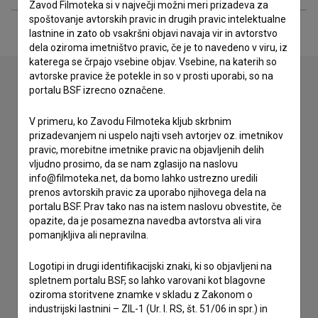
Zavod Filmoteka si v največji možni meri prizadeva za
spoštovanje avtorskih pravic in drugih pravic intelektualne
lastnine in zato ob vsakršni objavi navaja vir in avtorstvo
dela oziroma imetništvo pravic, če je to navedeno v viru, iz
katerega se črpajo vsebine objav. Vsebine, na katerih so
avtorske pravice že potekle in so v prosti uporabi, so na
portalu BSF izrecno označene.
Stik z uredništvom
V primeru, ko Zavodu Filmoteka kljub skrbnim
Spoštovani, s pomočjo spodnjega obrazca lahko stopite v
prizadevanjem ni uspelo najti vseh avtorjev oz. imetnikov
stik z uredništvom Baze slovenskih filmov. Veseli bomo vaših
pravic, morebitne imetnike pravic na objavljenih delih
odzivov.
vljudno prosimo, da se nam zglasijo na naslovu
info@filmoteka.net, da bomo lahko ustrezno uredili
prenos avtorskih pravic za uporabo njihovega dela na
imam vprašanje
portalu BSF. Prav tako nas na istem naslovu obvestite, če
prijavljam napako
opazite, da je posamezna navedba avtorstva ali vira
pomanjkljiva ali nepravilna.
želim dodati podatke
drugo
Logotipi in drugi identifikacijski znaki, ki so objavljeni na
spletnem portalu BSF, so lahko varovani kot blagovne
oziroma storitvene znamke v skladu z Zakonom o
industrijski lastnini – ZIL-1 (Ur. l. RS, št. 51/06 in spr.) in