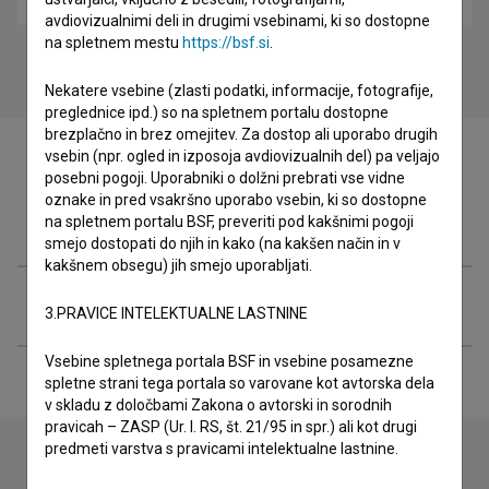
avdiovizualnimi deli in drugimi vsebinami, ki so dostopne
na spletnem mestu
https://bsf.si
.
Nekatere vsebine (zlasti podatki, informacije, fotografije,
preglednice ipd.) so na spletnem portalu dostopne
brezplačno in brez omejitev. Za dostop ali uporabo drugih
vsebin (npr. ogled in izposoja avdiovizualnih del) pa veljajo
posebni pogoji. Uporabniki o dolžni prebrati vse vidne
oznake in pred vsakršno uporabo vsebin, ki so dostopne
Filmografija (25)
na spletnem portalu BSF, preveriti pod kakšnimi pogoji
smejo dostopati do njih in kako (na kakšen način in v
kakšnem obsegu) jih smejo uporabljati.
Razširjeni podatki
3.PRAVICE INTELEKTUALNE LASTNINE
Vsebine spletnega portala BSF in vsebine posamezne
spletne strani tega portala so varovane kot avtorska dela
v skladu z določbami Zakona o avtorski in sorodnih
pravicah – ZASP (Ur. l. RS, št. 21/95 in spr.) ali kot drugi
predmeti varstva s pravicami intelektualne lastnine.