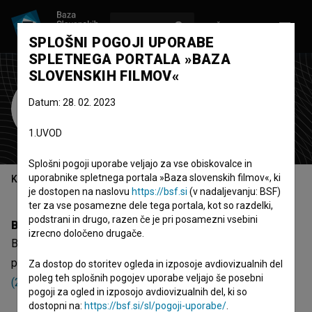
VPIŠI SE
EN
SPLOŠNI POGOJI UPORABE
SPLETNEGA PORTALA »BAZA
SLOVENSKIH FILMOV«
Borut Atlagič
Datum: 28. 02. 2023
producent
soproducent
1.UVOD
Splošni pogoji uporabe veljajo za vse obiskovalce in
uporabnike spletnega portala »Baza slovenskih filmov«, ki
Kazalo
je dostopen na naslovu
https://bsf.si
(v nadaljevanju: BSF)
ter za vse posamezne dele tega portala, kot so razdelki,
podstrani in drugo, razen če je pri posamezni vsebini
Biografija
izrecno določeno drugače.
Borut Atlagič je producent in soproducent. Najodmevnejši
projekti, pri katerih je sodeloval, so
Pošvedrani klavir
Za dostop do storitev ogleda in izposoje avdiovizualnih del
poleg teh splošnih pogojev uporabe veljajo še posebni
(2022)
,
LGBT_SLO_1984 (2022)
in
V tišini življenja (2024)
.
pogoji za ogled in izposojo avdiovizualnih del, ki so
dostopni na:
https://bsf.si/sl/pogoji-uporabe/
.