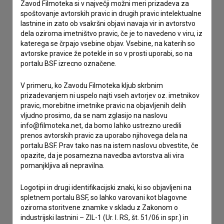
Stik z uredništvom
Zavod Filmoteka si v največji možni meri prizadeva za
spoštovanje avtorskih pravic in drugih pravic intelektualne
Spoštovani, s pomočjo spodnjega obrazca lahko stopite v
lastnine in zato ob vsakršni objavi navaja vir in avtorstvo
stik z uredništvom Baze slovenskih filmov. Veseli bomo vaših
dela oziroma imetništvo pravic, če je to navedeno v viru, iz
odzivov.
katerega se črpajo vsebine objav. Vsebine, na katerih so
avtorske pravice že potekle in so v prosti uporabi, so na
portalu BSF izrecno označene.
imam vprašanje
prijavljam napako
V primeru, ko Zavodu Filmoteka kljub skrbnim
želim dodati podatke
prizadevanjem ni uspelo najti vseh avtorjev oz. imetnikov
pravic, morebitne imetnike pravic na objavljenih delih
drugo
vljudno prosimo, da se nam zglasijo na naslovu
info@filmoteka.net, da bomo lahko ustrezno uredili
prenos avtorskih pravic za uporabo njihovega dela na
portalu BSF. Prav tako nas na istem naslovu obvestite, če
opazite, da je posamezna navedba avtorstva ali vira
pomanjkljiva ali nepravilna.
Logotipi in drugi identifikacijski znaki, ki so objavljeni na
spletnem portalu BSF, so lahko varovani kot blagovne
oziroma storitvene znamke v skladu z Zakonom o
industrijski lastnini – ZIL-1 (Ur. l. RS, št. 51/06 in spr.) in