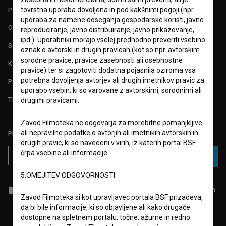
tovrstna uporaba dovoljena in pod kakšnimi pogoji (npr.
POGOJI UPORABE
uporaba za namene doseganja gospodarske koristi, javno
O PROJEKTU
reproduciranje, javno distribuiranje, javno prikazovanje,
ipd.). Uporabniki morajo vselej predhodno preveriti vsebino
STATISTIKA
oznak o avtorski in drugih pravicah (kot so npr. avtorskim
sorodne pravice, pravice zasebnosti ali osebnostne
KONTAKT
pravice) ter si zagotoviti dodatna pojasnila oziroma vsa
potrebna dovoljenja avtorjev ali drugih imetnikov pravic za
POGOSTA VPRAŠANJA
uporabo vsebin, ki so varovane z avtorskimi, sorodnimi ali
TEST FUNKCIONALNOSTI
drugimi pravicami.
Zavod Filmoteka ne odgovarja za morebitne pomanjkljive
ali nepravilne podatke o avtorjih ali imetnikih avtorskih in
PRIJAVITE SE NA BSF NOVIČNIK:
drugih pravic, ki so navedeni v virih, iz katerih portal BSF
črpa vsebine ali informacije.
PRIJAVA
5.OMEJITEV ODGOVORNOSTI
Sprejemam
splošne pogoje
in dajem
soglasje
za zbiranje, hrambo in
Zavod Filmoteka si kot upravljavec portala BSF prizadeva,
obdelavo osebnih podatkov.
da bi bile informacije, ki so objavljene ali kako drugače
dostopne na spletnem portalu, točne, ažurne in redno