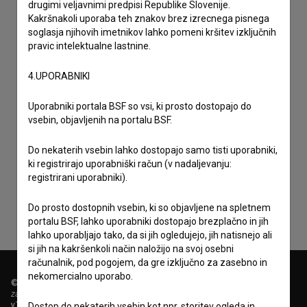
drugimi veljavnimi predpisi Republike Slovenije.
Kakršnakoli uporaba teh znakov brez izrecnega pisnega
soglasja njihovih imetnikov lahko pomeni kršitev izključnih
pravic intelektualne lastnine.
4.UPORABNIKI
Uporabniki portala BSF so vsi, ki prosto dostopajo do
vsebin, objavljenih na portalu BSF.
Sprejemam
splošne pogoje
in dajem
soglasje
za
Do nekaterih vsebin lahko dostopajo samo tisti uporabniki,
ki registrirajo uporabniški račun (v nadaljevanju:
zbiranje, hrambo in obdelavo osebnih podatkov.
registrirani uporabniki).
Do prosto dostopnih vsebin, ki so objavljene na spletnem
portalu BSF, lahko uporabniki dostopajo brezplačno in jih
lahko uporabljajo tako, da si jih ogledujejo, jih natisnejo ali
si jih na kakršenkoli način naložijo na svoj osebni
računalnik, pod pogojem, da gre izključno za zasebno in
nekomercialno uporabo.
© 2018-2026, Filmoteka,
zavod za širjenje filmske kulture
v7.151.0
Dostop do nekaterih vsebin kot npr. storitev ogleda in