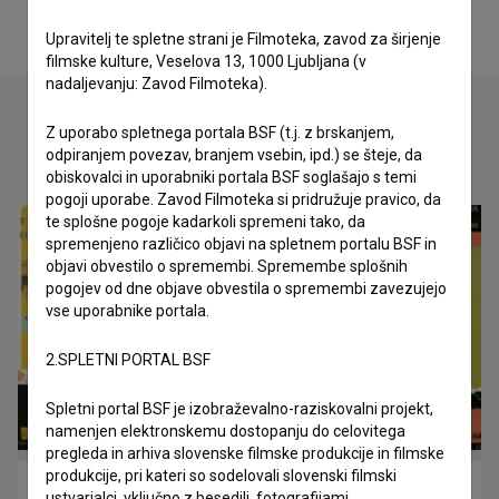
Upravitelj te spletne strani je Filmoteka, zavod za širjenje
filmske kulture, Veselova 13, 1000 Ljubljana (v
nadaljevanju: Zavod Filmoteka).
Z uporabo spletnega portala BSF (t.j. z brskanjem,
odpiranjem povezav, branjem vsebin, ipd.) se šteje, da
Oglejte si
obiskovalci in uporabniki portala BSF soglašajo s temi
pogoji uporabe. Zavod Filmoteka si pridružuje pravico, da
te splošne pogoje kadarkoli spremeni tako, da
spremenjeno različico objavi na spletnem portalu BSF in
objavi obvestilo o spremembi. Spremembe splošnih
pogojev od dne objave obvestila o spremembi zavezujejo
vse uporabnike portala.
2.SPLETNI PORTAL BSF
Spletni portal BSF je izobraževalno-raziskovalni projekt,
namenjen elektronskemu dostopanju do celovitega
pregleda in arhiva slovenske filmske produkcije in filmske
produkcije, pri kateri so sodelovali slovenski filmski
LGBT_SLO_1984 (2022)
ustvarjalci, vključno z besedili, fotografijami,