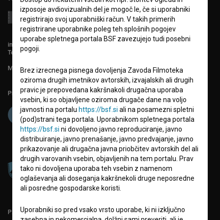
izposoje avdiovizualnih del je mogoč le, če si uporabniki
registrirajo svoj uporabniški račun. V takih primerih
registrirane uporabnike poleg teh splošnih pogojev
uporabe spletnega portala BSF zavezujejo tudi posebni
info@filmoteka.si
pogoji.
Tehnična pomoč: podpora@bsf.si
Mednarodna številka ISSN 2670-787X
Brez izrecnega pisnega dovoljenja Zavoda Filmoteka
oziroma drugih imetnikov avtorskih, izvajalskih ali drugih
pravic je prepovedana kakršnakoli drugačna uporaba
Projekt sofinancira:
vsebin, ki so objavljene oziroma drugače dane na voljo
javnosti na portalu
https://bsf.si
ali na posamezni spletni
(pod)strani tega portala. Uporabnikom spletnega portala
https://bsf.si
ni dovoljeno javno reproduciranje, javno
distribuiranje, javno prenašanje, javno predvajanje, javno
prikazovanje ali drugačna javna priobčitev avtorskih del ali
drugih varovanih vsebin, objavljenih na tem portalu. Prav
tako ni dovoljena uporaba teh vsebin z namenom
oglaševanja ali doseganja kakršnekoli druge neposredne
ali posredne gospodarske koristi.
Uporabniki so pred vsako vrsto uporabe, ki ni izključno
PARTNERJI
zasebna in nekomercialna, dolžni sami preveriti, ali je