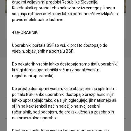
drugimi veljavnimi predpisi Republike Slovenije.
Kakršnakoli uporaba teh znakov brez izrecnega pisnega
soglasja njihovih imetnikov lahko pomeni kršitev izključnih
pravic intelektualne lastnine.
Jebiga (2000)
komedija
4.UPORABNIKI
Uporabniki portala BSF so vsi, ki prosto dostopajo do
vsebin, objavljenih na portalu BSF.
Do nekaterih vsebin lahko dostopajo samo tisti uporabniki,
ki registrirajo uporabniški račun (v nadaljevanju:
registrirani uporabniki).
Zasedba
Do prosto dostopnih vsebin, ki so objavljene na spletnem
portalu BSF, lahko uporabniki dostopajo brezplačno in jih
lahko uporabljajo tako, da si jih ogledujejo, jih natisnejo ali
Ekipa
si jih na kakršenkoli način naložijo na svoj osebni
računalnik, pod pogojem, da gre izključno za zasebno in
nekomercialno uporabo.
Organizacije
Dostop do nekaterih vsebin kot npr. storitev ogleda in