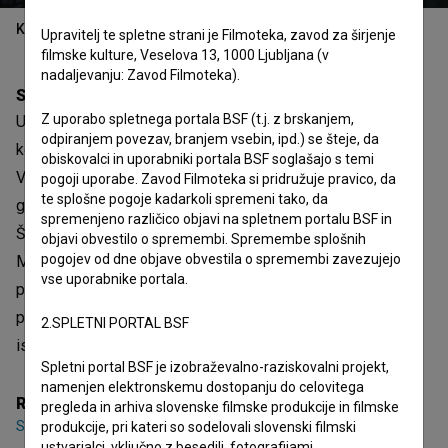
Kazalo
Upravitelj te spletne strani je Filmoteka, zavod za širjenje
filmske kulture, Veselova 13, 1000 Ljubljana (v
nadaljevanju: Zavod Filmoteka).
Sinopsis
Z uporabo spletnega portala BSF (t.j. z brskanjem,
Urban je zaposlen kot receptor na RTV-ju. Ob ponedeljkih,
odpiranjem povezav, branjem vsebin, ipd.) se šteje, da
ko je na programu oddaja Studio City, ga redno kliče
obiskovalci in uporabniki portala BSF soglašajo s temi
Veronika iz Štajerske. Medtem ko Urbana televizijski
pogoji uporabe. Zavod Filmoteka si pridružuje pravico, da
te splošne pogoje kadarkoli spremeni tako, da
gasilec Jože prepričuje, da je voditelj oddaje, Marcel
spremenjeno različico objavi na spletnem portalu BSF in
Štefančič Jr., sodelavec Udbe, si Veronika želi priti k
objavi obvestilo o spremembi. Spremembe splošnih
pogojev od dne objave obvestila o spremembi zavezujejo
Marcelu v oddajo kot gostja, da predstavi svojo Iniciativo
vse uporabnike portala.
proti politikom na javni RTV. Do gostovanja na koncu ne
pride, a med Veroniko in Urbanom na recepciji preskoči
2.SPLETNI PORTAL BSF
iskrica.
Spletni portal BSF je izobraževalno-raziskovalni projekt,
namenjen elektronskemu dostopanju do celovitega
Režija
pregleda in arhiva slovenske filmske produkcije in filmske
Siniša Gačić
produkcije, pri kateri so sodelovali slovenski filmski
ustvarjalci, vključno z besedili, fotografijami,