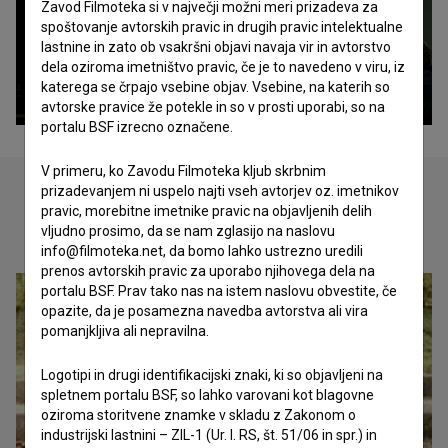
Zavod Filmoteka si v največji možni meri prizadeva za
spoštovanje avtorskih pravic in drugih pravic intelektualne
lastnine in zato ob vsakršni objavi navaja vir in avtorstvo
dela oziroma imetništvo pravic, če je to navedeno v viru, iz
katerega se črpajo vsebine objav. Vsebine, na katerih so
avtorske pravice že potekle in so v prosti uporabi, so na
portalu BSF izrecno označene.
V primeru, ko Zavodu Filmoteka kljub skrbnim
prizadevanjem ni uspelo najti vseh avtorjev oz. imetnikov
pravic, morebitne imetnike pravic na objavljenih delih
Oglejte si
vljudno prosimo, da se nam zglasijo na naslovu
info@filmoteka.net, da bomo lahko ustrezno uredili
prenos avtorskih pravic za uporabo njihovega dela na
portalu BSF. Prav tako nas na istem naslovu obvestite, če
opazite, da je posamezna navedba avtorstva ali vira
pomanjkljiva ali nepravilna.
Logotipi in drugi identifikacijski znaki, ki so objavljeni na
spletnem portalu BSF, so lahko varovani kot blagovne
oziroma storitvene znamke v skladu z Zakonom o
industrijski lastnini – ZIL-1 (Ur. l. RS, št. 51/06 in spr.) in