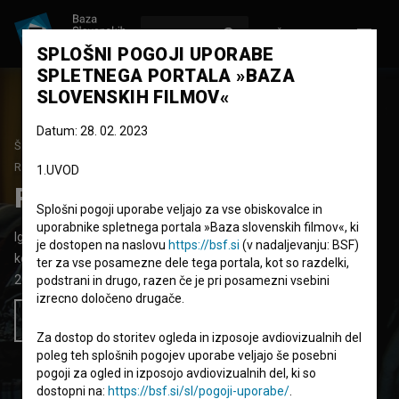
VPIŠI SE
EN
SPLOŠNI POGOJI UPORABE
SPLETNEGA PORTALA »BAZA
SLOVENSKIH FILMOV«
Datum: 28. 02. 2023
ŠTUDIJSKI PROJEKT
RECEPCIJA
1. SEZONA
|
1. EPIZODA
1.UVOD
Recepcija: Pilot
Splošni pogoji uporabe veljajo za vse obiskovalce in
uporabnike spletnega portala »Baza slovenskih filmov«, ki
Igrana TV epizoda
39'
je dostopen na naslovu
https://bsf.si
(v nadaljevanju: BSF)
komedija
ter za vse posamezne dele tega portala, kot so razdelki,
2015
Slovenija
podstrani in drugo, razen če je pri posamezni vsebini
izrecno določeno drugače.
Želim si ogledati ta film
Za dostop do storitev ogleda in izposoje avdiovizualnih del
poleg teh splošnih pogojev uporabe veljajo še posebni
pogoji za ogled in izposojo avdiovizualnih del, ki so
dostopni na:
https://bsf.si/sl/pogoji-uporabe/
.