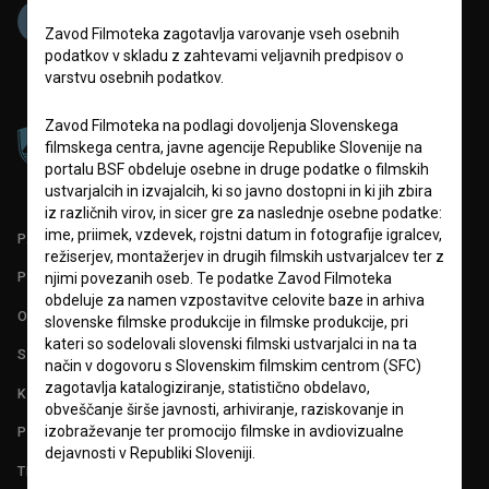
Zavod Filmoteka zagotavlja varovanje vseh osebnih
podatkov v skladu z zahtevami veljavnih predpisov o
varstvu osebnih podatkov.
Zavod Filmoteka na podlagi dovoljenja Slovenskega
filmskega centra, javne agencije Republike Slovenije na
portalu BSF obdeluje osebne in druge podatke o filmskih
ustvarjalcih in izvajalcih, ki so javno dostopni in ki jih zbira
iz različnih virov, in sicer gre za naslednje osebne podatke:
ime, priimek, vzdevek, rojstni datum in fotografije igralcev,
PARTNERJI
režiserjev, montažerjev in drugih filmskih ustvarjalcev ter z
POGOJI UPORABE
njimi povezanih oseb. Te podatke Zavod Filmoteka
obdeluje za namen vzpostavitve celovite baze in arhiva
O PROJEKTU
slovenske filmske produkcije in filmske produkcije, pri
kateri so sodelovali slovenski filmski ustvarjalci in na ta
STATISTIKA
način v dogovoru s Slovenskim filmskim centrom (SFC)
zagotavlja katalogiziranje, statistično obdelavo,
KONTAKT
obveščanje širše javnosti, arhiviranje, raziskovanje in
izobraževanje ter promocijo filmske in avdiovizualne
POGOSTA VPRAŠANJA
dejavnosti v Republiki Sloveniji.
TEST FUNKCIONALNOSTI