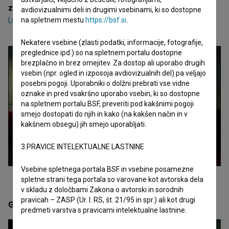
zasedba
avdiovizualnimi deli in drugimi vsebinami, ki so dostopne
na spletnem mestu
https://bsf.si
.
Luka Cimprič
,
Maruša Majer
,
Andrej Nahtigal
Nekatere vsebine (zlasti podatki, informacije, fotografije,
preglednice ipd.) so na spletnem portalu dostopne
brezplačno in brez omejitev. Za dostop ali uporabo drugih
vsebin (npr. ogled in izposoja avdiovizualnih del) pa veljajo
posebni pogoji. Uporabniki o dolžni prebrati vse vidne
oznake in pred vsakršno uporabo vsebin, ki so dostopne
na spletnem portalu BSF, preveriti pod kakšnimi pogoji
smejo dostopati do njih in kako (na kakšen način in v
kakšnem obsegu) jih smejo uporabljati.
3.PRAVICE INTELEKTUALNE LASTNINE
Vsebine spletnega portala BSF in vsebine posamezne
spletne strani tega portala so varovane kot avtorska dela
v skladu z določbami Zakona o avtorski in sorodnih
pravicah – ZASP (Ur. l. RS, št. 21/95 in spr.) ali kot drugi
Galerija
(4)
predmeti varstva s pravicami intelektualne lastnine.