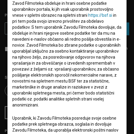
Zavod Filmoteka obdeluje in hrani osebne podatke
uporabnikov portala, ki jih vsak uporabnik prostovoljno
vnese v spletni obrazec na spletni strani
https://bsf.si
in
PRIJAVITE SE NA BSF NOVIČNIK:
pri tem poda svojo izrecno privolitev za obdelavo
podatkov. S tem uporabnik Zavodu Filmoteka dovoljuje, da
PRIJAVA
obdeluje in hrani njegove osebne podatke ter da mu na
navedeni e-naslov občasno ali redno pošilja obvestila in e-
novice. Zavod Filmoteka bo zbrane podatke o uporabnikih
Sprejemam
splošne pogoje
in dajem
soglasje
za zbiranje, hrambo in
uporabljal izključno za osebno kontaktiranje uporabnikov
obdelavo osebnih podatkov.
na njihovo željo, za posredovanje odgovorov na njihova
vprašanja in za obveščanje o izvedenih spremembah v
povezavi z željami oz. vprašanji uporabnikov, za občasno
pošiljanje elektronskih sporočil nekomercialne narave, z
Sledite nam na:
novostmi na spletnem mestu BSF ter za statistične,
marketinške in druge analize in raziskave v zvezi z
uporabniki spletnega mesta, pri čemer bodo statistični
podatki oz. podatki analitike spletnih strani vselej
anonimizirani.
RSS novice
RSS dogodki
Uporabnik, ki Zavodu Filmoteka posreduje svoje osebne
podatke prek spletnega obrazca, soglaša in dovoljuje
Zavodu Filmoteka, da uporablja elektronski poštni naslov
Podprite nas z donacijo na