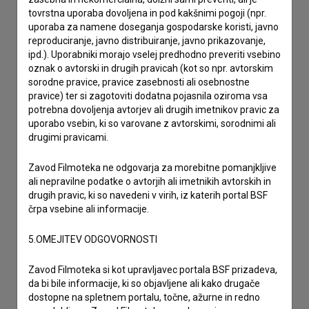
drugo
tovrstna uporaba dovoljena in pod kakšnimi pogoji (npr.
uporaba za namene doseganja gospodarske koristi, javno
reproduciranje, javno distribuiranje, javno prikazovanje,
ipd.). Uporabniki morajo vselej predhodno preveriti vsebino
oznak o avtorski in drugih pravicah (kot so npr. avtorskim
sorodne pravice, pravice zasebnosti ali osebnostne
pravice) ter si zagotoviti dodatna pojasnila oziroma vsa
potrebna dovoljenja avtorjev ali drugih imetnikov pravic za
uporabo vsebin, ki so varovane z avtorskimi, sorodnimi ali
drugimi pravicami.
Zavod Filmoteka ne odgovarja za morebitne pomanjkljive
ali nepravilne podatke o avtorjih ali imetnikih avtorskih in
drugih pravic, ki so navedeni v virih, iz katerih portal BSF
črpa vsebine ali informacije.
5.OMEJITEV ODGOVORNOSTI
Zavod Filmoteka si kot upravljavec portala BSF prizadeva,
da bi bile informacije, ki so objavljene ali kako drugače
dostopne na spletnem portalu, točne, ažurne in redno