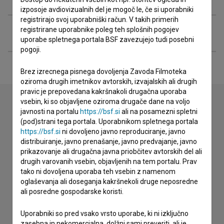
izposoje avdiovizualnih del je mogoč le, če si uporabniki
registrirajo svoj uporabniški račun. V takih primerih
registrirane uporabnike poleg teh splošnih pogojev
Razširjeni podatki
uporabe spletnega portala BSF zavezujejo tudi posebni
pogoji.
Brez izrecnega pisnega dovoljenja Zavoda Filmoteka
oziroma drugih imetnikov avtorskih, izvajalskih ali drugih
pravic je prepovedana kakršnakoli drugačna uporaba
vsebin, ki so objavljene oziroma drugače dane na voljo
javnosti na portalu
https://bsf.si
ali na posamezni spletni
Stik z uredništvom
(pod)strani tega portala. Uporabnikom spletnega portala
https://bsf.si
ni dovoljeno javno reproduciranje, javno
Spoštovani, s pomočjo spodnjega obrazca lahko stopite v
distribuiranje, javno prenašanje, javno predvajanje, javno
stik z uredništvom Baze slovenskih filmov. Veseli bomo vaših
prikazovanje ali drugačna javna priobčitev avtorskih del ali
odzivov.
drugih varovanih vsebin, objavljenih na tem portalu. Prav
tako ni dovoljena uporaba teh vsebin z namenom
oglaševanja ali doseganja kakršnekoli druge neposredne
imam vprašanje
ali posredne gospodarske koristi.
prijavljam napako
želim dodati podatke
Uporabniki so pred vsako vrsto uporabe, ki ni izključno
zasebna in nekomercialna, dolžni sami preveriti, ali je