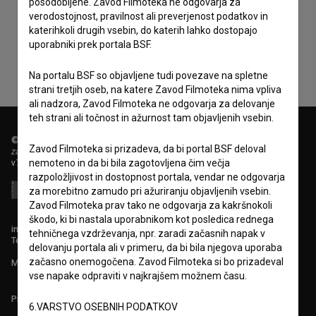
Sprejemam
splošne pogoje
in dajem
soglasje
za
posodobljene. Zavod Filmoteka ne odgovarja za
verodostojnost, pravilnost ali preverjenost podatkov in
zbiranje, hrambo in obdelavo osebnih podatkov.
katerihkoli drugih vsebin, do katerih lahko dostopajo
uporabniki prek portala BSF.
Na portalu BSF so objavljene tudi povezave na spletne
strani tretjih oseb, na katere Zavod Filmoteka nima vpliva
ali nadzora, Zavod Filmoteka ne odgovarja za delovanje
teh strani ali točnost in ažurnost tam objavljenih vsebin.
© 2018-2026, Filmoteka,
Zavod Filmoteka si prizadeva, da bi portal BSF deloval
zavod za širjenje filmske kulture
nemoteno in da bi bila zagotovljena čim večja
v7.151.0
razpoložljivost in dostopnost portala, vendar ne odgovarja
za morebitno zamudo pri ažuriranju objavljenih vsebin.
Zavod Filmoteka prav tako ne odgovarja za kakršnokoli
škodo, ki bi nastala uporabnikom kot posledica rednega
info@filmoteka.si
tehničnega vzdrževanja, npr. zaradi začasnih napak v
Tehnična pomoč: podpora@bsf.si
delovanju portala ali v primeru, da bi bila njegova uporaba
začasno onemogočena. Zavod Filmoteka si bo prizadeval
Mednarodna številka ISSN 2670-787X
vse napake odpraviti v najkrajšem možnem času.
Projekt sofinancira:
6.VARSTVO OSEBNIH PODATKOV