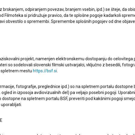
 z brskanjem, odpiranjem povezav, branjem vsebin, ipd.) se šteje, da obis
d Filmoteka si pridružuje pravico, da te splošne pogoje kadarkoli sprem
bjavi obvestilo o spremembi. Spremembe splošnih pogojev od dne objav
raziskovalni projekt, namenjen elektronskemu dostopanju do celovitega 
teri so sodelovali slovenski filmski ustvarjalci, vključno z besedili, fotogr
na spletnem mestu
https://bsf.si
.
22. epizoda 2. sezone dokumentarne serije
Pozabljeni
predeljena kot zgodovinski. Režiser je
Jaka Šuligoj
.
ormacije, fotografije, preglednice ipd.) so na spletnem portalu dostopne
 ogled in izposoja avdiovizualnih del) pa veljajo posebni pogoji. Uporabn
o dostopne na spletnem portalu BSF, preveriti pod kakšnimi pogoji smejo
uporabljati.
NE