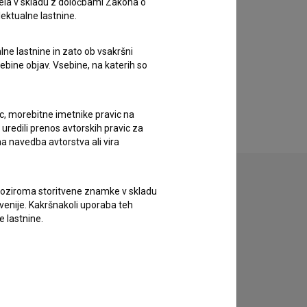
ela v skladu z določbami Zakona o
lektualne lastnine.
lne lastnine in zato ob vsakršni
sebine objav. Vsebine, na katerih so
ic, morebitne imetnike pravic na
uredili prenos avtorskih pravic za
a navedba avtorstva ali vira
vne oziroma storitvene znamke v skladu
lovenije. Kakršnakoli uporaba teh
e lastnine.