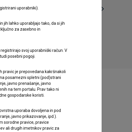
istrirani uporabniki).
jih lahko uporabljajo tako, da si jih
Nevidni spomeniki (2015)
Zaj
izključno za zasebno in
zgodovinski
registrirajo svoj uporabniški račun. V
tudi posebni pogoji.
ih pravic je prepovedana kakršnakoli
 na posamezni spletni (pod)strani
anje, javno prenašanje, javno
enih na tem portalu. Prav tako ni
dne gospodarske koristi.
 tovrstna uporaba dovoljena in pod
anje, javno prikazovanje, ipd.).
im sorodne pravice, pravice
ev ali drugih imetnikov pravic za