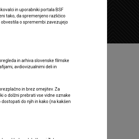
kovalci in uporabniki portala BSF
eni tako, da spremenjeno različico
Želim si ogledati ta film
e obvestila o spremembi zavezujejo
pregleda in arhiva slovenske filmske
afijami, avdiovizualnimi deli in
 brezplačno in brez omejitev. Za
iki o dolžni prebrati vse vidne oznake
 dostopati do njih in kako (na kakšen