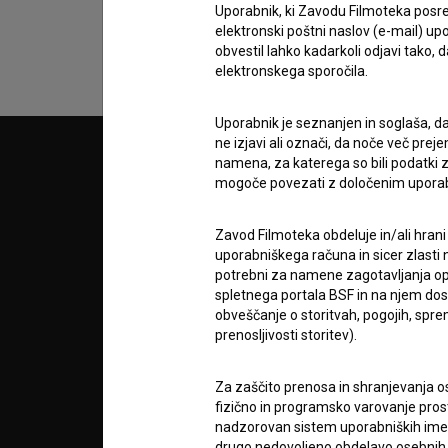
Uporabnik, ki Zavodu Filmoteka posre
elektronski poštni naslov (e-mail) 
obvestil lahko kadarkoli odjavi tako,
elektronskega sporočila.
Uporabnik je seznanjen in soglaša, d
ne izjavi ali označi, da noče več pre
namena, za katerega so bili podatki zb
© 2018-2026, Filmoteka,
PARTN
zavod za širjenje filmske kulture
mogoče povezati z določenim upora
v7.151.0
POGOJ
Zavod Filmoteka obdeluje in/ali hrani
uporabniškega računa in sicer zlasti n
potrebni za namene zagotavljanja opt
info@filmoteka.si
spletnega portala BSF in na njem dosto
O PRO
Tehnična pomoč: podpora@bsf.si
obveščanje o storitvah, pogojih, sp
prenosljivosti storitev).
Mednarodna številka ISSN 2670-787X
STATIS
Za zaščito prenosa in shranjevanja o
Projekt sofinancira:
fizično in programsko varovanje pros
nadzorovan sistem uporabniških imen 
KONTA
drugo nedovoljeno obdelavo osebnih 