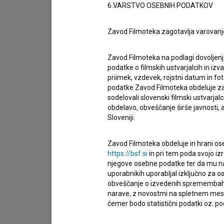
drugo
6.VARSTVO OSEBNIH PODATKOV
Zavod Filmoteka zagotavlja varovanj
Zavod Filmoteka na podlagi dovoljenj
podatke o filmskih ustvarjalcih in izvaj
priimek, vzdevek, rojstni datum in fot
podatke Zavod Filmoteka obdeluje za n
sodelovali slovenski filmski ustvarjal
obdelavo, obveščanje širše javnosti, a
Sloveniji.
Zavod Filmoteka obdeluje in hrani ose
https://bsf.si
in pri tem poda svojo iz
njegove osebne podatke ter da mu na 
uporabnikih uporabljal izključno za 
obveščanje o izvedenih spremembah v 
Sprejemam
splošne pogoje
in dajem
sog
narave, z novostmi na spletnem mestu
podatkov.
čemer bodo statistični podatki oz. pod