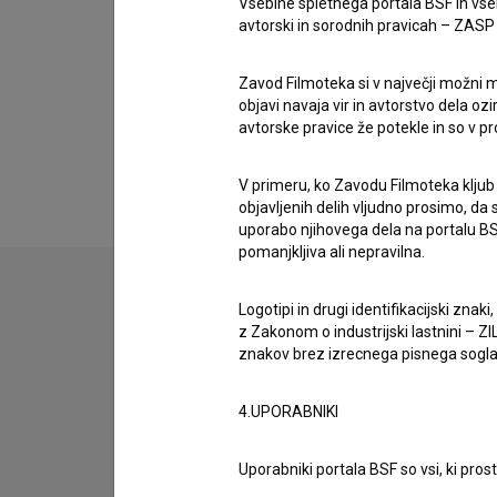
Vsebine spletnega portala BSF in vs
Renato Horvat
avtorski in sorodnih pravicah – ZASP (U
Zavod Filmoteka si v največji možni m
objavi navaja vir in avtorstvo dela oz
avtorske pravice že potekle in so v p
V primeru, ko Zavodu Filmoteka kljub
objavljenih delih vljudno prosimo, da
uporabo njihovega dela na portalu BS
pomanjkljiva ali nepravilna.
Logotipi in drugi identifikacijski zna
z Zakonom o industrijski lastnini – ZIL
znakov brez izrecnega pisnega soglasj
4.UPORABNIKI
Uporabniki portala BSF so vsi, ki pros