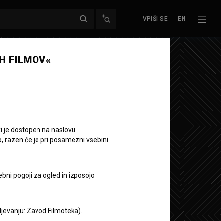
VPIŠI SE
EN
Naslednja epizoda
H FILMOV«
ki je dostopen na naslovu
elj
o, razen če je pri posamezni vsebini
ebni pogoji za ogled in izposojo
aljevanju: Zavod Filmoteka).