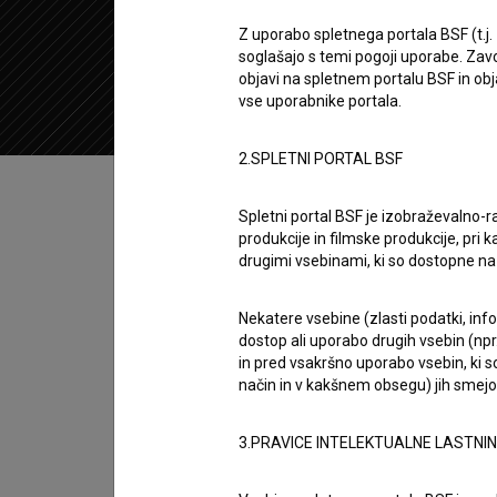
2020
Slovenija
Z uporabo spletnega portala BSF (t.j.
soglašajo s temi pogoji uporabe. Zavo
objavi na spletnem portalu BSF in o
vse uporabnike portala.
2.SPLETNI PORTAL BSF
Kazalo
Spletni portal BSF je izobraževalno-
produkcije in filmske produkcije, pri ka
Sinopsis
drugimi vsebinami, ki so dostopne 
Miniature: Ustanovitelj Botaničnega vrta je 
(2015)
. Nastopa
Renato Horvat
. Žanrsko je o
Nekatere vsebine (zlasti podatki, inf
dostop ali uporabo drugih vsebin (npr.
Nastala je v produkciji
RTV Slovenija
.
in pred vsakršno uporabo vsebin, ki s
način in v kakšnem obsegu) jih smejo 
Režija
Jaka Šuligoj
3.PRAVICE INTELEKTUALNE LASTNI
zasedba