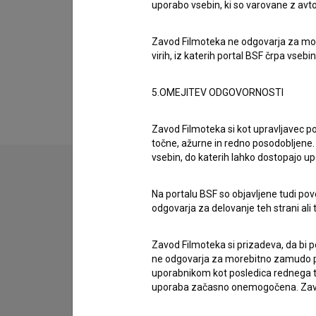
uporabo vsebin, ki so varovane z avto
Organizacije
Zavod Filmoteka ne odgovarja za moreb
virih, iz katerih portal BSF črpa vsebin
Razširjeni podatki
5.OMEJITEV ODGOVORNOSTI
Zavod Filmoteka si kot upravljavec po
točne, ažurne in redno posodobljene. 
vsebin, do katerih lahko dostopajo up
Na portalu BSF so objavljene tudi pov
Stik z uredništvom
odgovarja za delovanje teh strani ali 
Spoštovani, s pomočjo spodnjega obrazca lahko sto
Zavod Filmoteka si prizadeva, da bi p
imam vprašanje
ne odgovarja za morebitno zamudo pri
uporabnikom kot posledica rednega te
prijavljam napako
uporaba začasno onemogočena. Zavod
želim dodati podatke