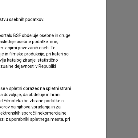
rstvu osebnih podatkov.
portalu BSF obdeluje osebne in druge
za naslednje osebne podatke: ime,
ter z njimi povezanih oseb. Te
in filmske produkcije, pri kateri so
ja katalogiziranje, statistično
izualne dejavnosti v Republiki
e v spletni obrazec na spletni strani
 dovoljuje, da obdeluje in hrani
vod Filmoteka bo zbrane podatke o
vorov na njihova vprašanja in za
lektronskih sporočil nekomercialne
zi z uporabniki spletnega mesta, pri