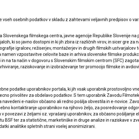
e vseh osebnih podatkov v skladu z zahtevami veljavnih predpisov o va
a Slovenskega filmskega centra, javne agencije Republike Slovenije na 
alcih, ki so javno dostopni in ki jih zbira iz različnih virov, in sicer gre 
ografije igralcev, režiserjev, montažerjev in drugih filmskih ustvarjalcev 
amen vzpostavitve celovite baze in arhiva slovenske filmske produkcije 
ci in na ta način v dogovoru s Slovenskim filmskim centrom (SFC) zagotavl
rhiviranje, raziskovanje in izobraževanje ter promocijo filmske in avdiov
bne podatke uporabnikov portala, ki jih vsak uporabnik prostovoljno vnes
recno privolitev za obdelavo podatkov. S tem uporabnik Zavodu Filmoteka
navedeni e-naslov občasno ali redno pošilja obvestila in e-novice. Za
osebno kontaktiranje uporabnikov na njihovo željo, za posredovanje odgo
povezavi z željami oz. vprašanji uporabnikov, za občasno pošiljanje e
lasje
za zbiranje, hrambo in obdelavo osebnih
 BSF ter za statistične, marketinške in druge analize in raziskave v zve
atki analitike spletnih strani vselej anonimizirani.