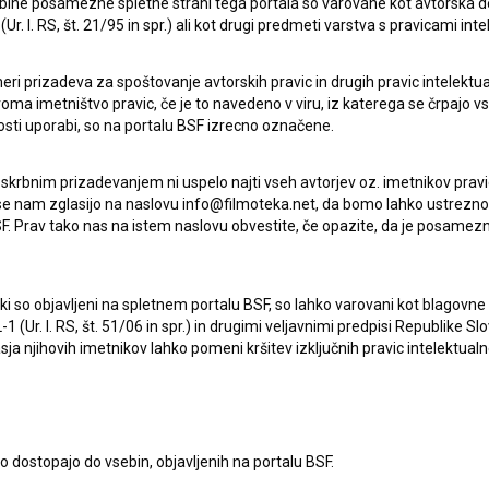
ebine posamezne spletne strani tega portala so varovane kot avtorska d
r. l. RS, št. 21/95 in spr.) ali kot drugi predmeti varstva s pravicami inte
eri prizadeva za spoštovanje avtorskih pravic in drugih pravic intelektua
iroma imetništvo pravic, če je to navedeno v viru, iz katerega se črpajo v
rosti uporabi, so na portalu BSF izrecno označene.
 skrbnim prizadevanjem ni uspelo najti vseh avtorjev oz. imetnikov prav
 se nam zglasijo na naslovu info@filmoteka.net, da bomo lahko ustrezno 
F. Prav tako nas na istem naslovu obvestite, če opazite, da je posamezn
ki, ki so objavljeni na spletnem portalu BSF, so lahko varovani kot blago
Oglejte si
-1 (Ur. l. RS, št. 51/06 in spr.) in drugimi veljavnimi predpisi Republike S
a njihovih imetnikov lahko pomeni kršitev izključnih pravic intelektualn
to dostopajo do vsebin, objavljenih na portalu BSF.