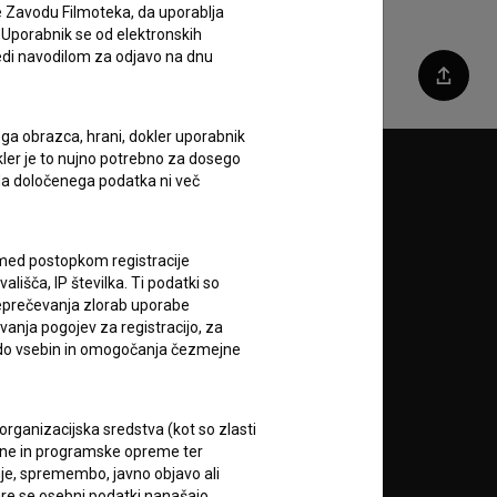
e Zavodu Filmoteka, da uporablja
 Uporabnik se od elektronskih
ledi navodilom za odjavo na dnu
Deli
ega obrazca, hrani, dokler uporabnik
okler je to nujno potrebno za dosego
o da določenega podatka ni več
Sledite nam na:
A
c med postopkom registracije
lišča, IP številka. Ti podatki so
reprečevanja zlorab uporabe
vanja pogojev za registracijo, za
 do vsebin in omogočanja čezmejne
rganizacijska sredstva (kot so zlasti
RSS novice
ojne in programske opreme ter
je, spremembo, javno objavo ali
re se osebni podatki nanašajo.