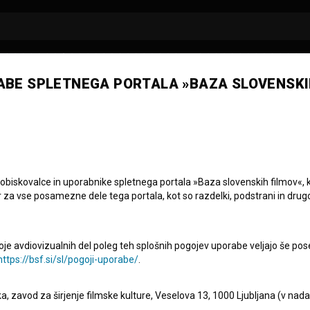
ABE SPLETNEGA PORTALA »BAZA SLOVENSKI
 obiskovalce in uporabnike spletnega portala »Baza slovenskih filmov«, 
iniature: Ustanovit
r za vse posamezne dele tega portala, kot so razdelki, podstrani in drug
vrta
oje avdiovizualnih del poleg teh splošnih pogojev uporabe veljajo še pos
https://bsf.si/sl/pogoji-uporabe/
.
eka, zavod za širjenje filmske kulture, Veselova 13, 1000 Ljubljana (v nad