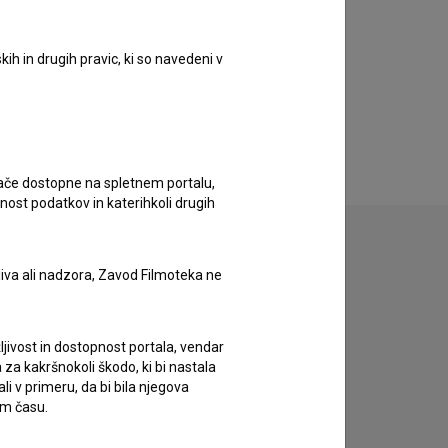
ih in drugih pravic, ki so navedeni v
ugače dostopne na spletnem portalu,
nost podatkov in katerihkoli drugih
liva ali nadzora, Zavod Filmoteka ne
zivov.
ljivost in dostopnost portala, vendar
za kakršnokoli škodo, ki bi nastala
 v primeru, da bi bila njegova
em času.