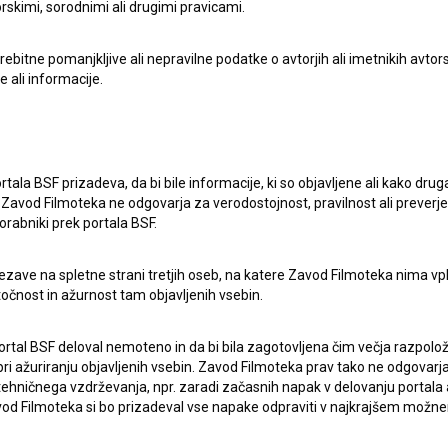
rskimi, sorodnimi ali drugimi pravicami.
itne pomanjkljive ali nepravilne podatke o avtorjih ali imetnikih avtorsk
e ali informacije.
rtala BSF prizadeva, da bi bile informacije, ki so objavljene ali kako dr
Zavod Filmoteka ne odgovarja za verodostojnost, pravilnost ali preverje
orabniki prek portala BSF.
ezave na spletne strani tretjih oseb, na katere Zavod Filmoteka nima vp
točnost in ažurnost tam objavljenih vsebin.
pite v stik z uredništvom Baze slovenskih filmov. Veseli bomo vaših od
ortal BSF deloval nemoteno in da bi bila zagotovljena čim večja razpolož
 ažuriranju objavljenih vsebin. Zavod Filmoteka prav tako ne odgovarja 
hničnega vzdrževanja, npr. zaradi začasnih napak v delovanju portala ali
 Filmoteka si bo prizadeval vse napake odpraviti v najkrajšem možn