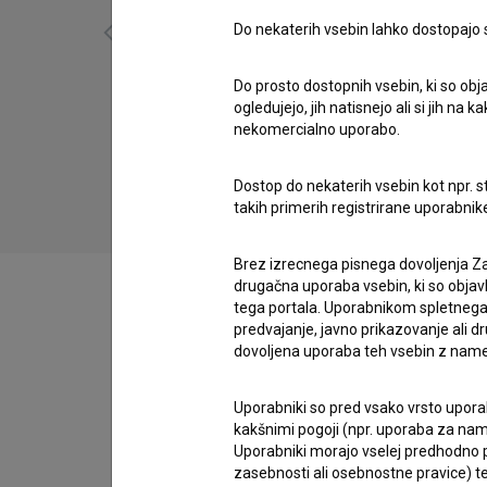
Do nekaterih vsebin lahko dostopajo sa
Do prosto dostopnih vsebin, ki so obja
Simfonija globine (2017)
ogledujejo, jih natisnejo ali si jih na
prirodoslovni, zgodovinski
nekomercialno uporabo.
Dostop do nekaterih vsebin kot npr. st
takih primerih registrirane uporabni
Brez izrecnega pisnega dovoljenja Za
drugačna uporaba vsebin, ki so objav
tega portala. Uporabnikom spletnega
predvajanje, javno prikazovanje ali dr
dovoljena uporaba teh vsebin z name
Zasedba
Uporabniki so pred vsako vrsto uporabe
kakšnimi pogoji (npr. uporaba za name
Ekipa
Uporabniki morajo vselej predhodno pr
zasebnosti ali osebnostne pravice) te