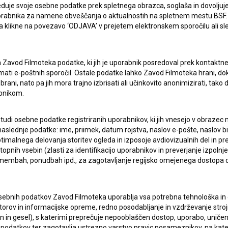
duje svoje osebne podatke prek spletnega obrazca, soglaša in dovoljuj
uporabnika za namene obveščanja o aktualnostih na spletnem mestu BSF.
 da klikne na povezavo ‘ODJAVA’ v prejetem elektronskem sporočilu ali s
a Zavod Filmoteka podatke, ki jih je uporabnik posredoval prek kontaktn
jemati e-poštnih sporočil. Ostale podatke lahko Zavod Filmoteka hrani, d
rani, nato pa jih mora trajno izbrisati ali učinkovito anonimizirati, tak
ERJI
PRIJAVITE SE NA BSF NOVIČNIK:
bnikom.
PRIJAV
I UPORABE
 tudi osebne podatke registriranih uporabnikov, ki jih vnesejo v obraze
aslednje podatke: ime, priimek, datum rojstva, naslov e-pošte, naslov biva
Sprejemam
splošne pogoje
in dajem
soglasje
za
imalnega delovanja storitev ogleda in izposoje avdiovizualnih del in p
zbiranje, hrambo in obdelavo osebnih podatkov.
pnih vsebin (zlasti za identifikacijo uporabnikov in preverjanje izpolnje
JEKTU
remembah, ponudbah ipd., za zagotavljanje regijsko omejenega dostopa
TIKA
sebnih podatkov Zavod Filmoteka uporablja vsa potrebna tehnološka in o
torov in informacijske opreme, redno posodabljanje in vzdrževanje str
in gesel), s katerimi preprečuje nepooblaščen dostop, uporabo, uničen
KT
podatkov ter zagotavlja ustrezno varstvo pravic posameznikov, na kate