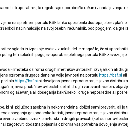
mo tisti uporabniki, ki registrirajo uporabniški račun (v nadaljevanju: reg
vljene na spletnem portalu BSF, lahko uporabniki dostopajo brezplačno in 
Delitve (2003)
 kakršenkoli način naložijo na svoj osebni računalnik, pod pogojem, da gre 
zgodovinski
oritev ogleda in izposoje avdiovizualnih del je mogoč le, če si uporabniki 
ke poleg teh splošnih pogojev uporabe spletnega portala BSF zavezujejo 
voda Filmoteka oziroma drugih imetnikov avtorskih, izvajalskih ali drug
ljene oziroma drugače dane na voljo javnosti na portalu
https://bsf.si
ali
 portala
https://bsf.si
ni dovoljeno javno reproduciranje, javno distribuir
ugačna javna priobčitev avtorskih del ali drugih varovanih vsebin, objavlj
nom oglaševanja ali doseganja kakršnekoli druge neposredne ali posre
, ki ni izključno zasebna in nekomercialna, dolžni sami preveriti, ali je
ne doseganja gospodarske koristi, javno reproduciranje, javno distribuir
everiti vsebino oznak o avtorski in drugih pravicah (kot so npr. avtorsk
r si zagotoviti dodatna pojasnila oziroma vsa potrebna dovoljenja avtorj