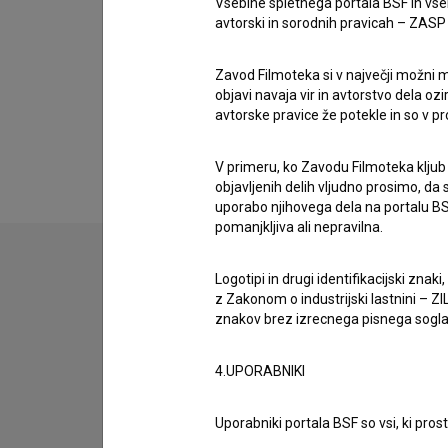
Vsebine spletnega portala BSF in vs
zasedba
avtorski in sorodnih pravicah – ZASP (U
Manira Subašić
Nagrade
Zavod Filmoteka si v največji možni m
1 nagrada
objavi navaja vir in avtorstvo dela oz
avtorske pravice že potekle in so v p
V primeru, ko Zavodu Filmoteka kljub
objavljenih delih vljudno prosimo, da
uporabo njihovega dela na portalu BS
pomanjkljiva ali nepravilna.
Logotipi in drugi identifikacijski zna
z Zakonom o industrijski lastnini – ZIL
znakov brez izrecnega pisnega soglasj
4.UPORABNIKI
Uporabniki portala BSF so vsi, ki pros