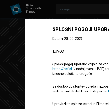
SPLOŠNI POGOJI UPOR
Datum: 28. 02. 2023
1.UVOD
Splošni pogoji uporabe veljajo za vse
https://bsf.si
(v nadaljevanju: BSF) te
izrecno določeno drugače.
Za dostop do storitev ogleda in izpos
Munira
avdiovizualnih del, ki so dostopni na:
Upravitelj te spletne strani je Filmot
Celovečerni dokumentarni film
55'