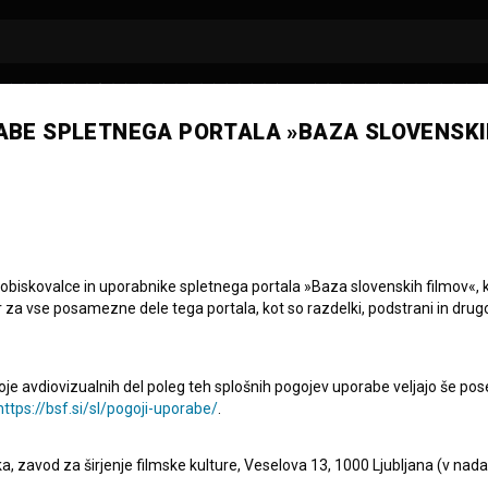
ABE SPLETNEGA PORTALA »BAZA SLOVENSKI
 obiskovalce in uporabnike spletnega portala »Baza slovenskih filmov«, 
r za vse posamezne dele tega portala, kot so razdelki, podstrani in drug
oje avdiovizualnih del poleg teh splošnih pogojev uporabe veljajo še pos
https://bsf.si/sl/pogoji-uporabe/
.
eka, zavod za širjenje filmske kulture, Veselova 13, 1000 Ljubljana (v nad