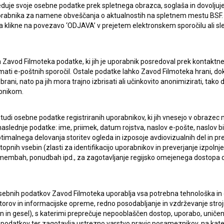
duje svoje osebne podatke prek spletnega obrazca, soglaša in dovoljuj
uporabnika za namene obveščanja o aktualnostih na spletnem mestu BSF.
lasje
za zbiranje, hrambo in obdelavo osebnih
 da klikne na povezavo ‘ODJAVA’ v prejetem elektronskem sporočilu ali s
a Zavod Filmoteka podatke, ki jih je uporabnik posredoval prek kontaktn
jemati e-poštnih sporočil. Ostale podatke lahko Zavod Filmoteka hrani, d
rani, nato pa jih mora trajno izbrisati ali učinkovito anonimizirati, tak
bnikom.
 tudi osebne podatke registriranih uporabnikov, ki jih vnesejo v obraze
aslednje podatke: ime, priimek, datum rojstva, naslov e-pošte, naslov biva
imalnega delovanja storitev ogleda in izposoje avdiovizualnih del in p
ERJI
PRIJAVITE SE NA BSF NOVIČNIK:
pnih vsebin (zlasti za identifikacijo uporabnikov in preverjanje izpolnje
remembah, ponudbah ipd., za zagotavljanje regijsko omejenega dostopa
PRIJAV
I UPORABE
sebnih podatkov Zavod Filmoteka uporablja vsa potrebna tehnološka in o
Sprejemam
splošne pogoje
in dajem
soglasje
za
torov in informacijske opreme, redno posodabljanje in vzdrževanje str
zbiranje, hrambo in obdelavo osebnih podatkov.
in gesel), s katerimi preprečuje nepooblaščen dostop, uporabo, uničen
JEKTU
podatkov ter zagotavlja ustrezno varstvo pravic posameznikov, na kate