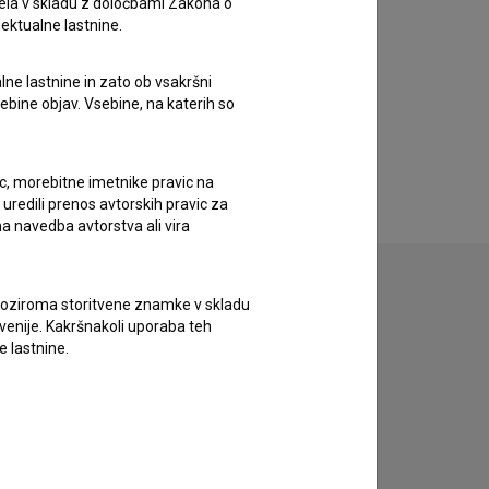
ela v skladu z določbami Zakona o
lektualne lastnine.
lne lastnine in zato ob vsakršni
sebine objav. Vsebine, na katerih so
ic, morebitne imetnike pravic na
uredili prenos avtorskih pravic za
a navedba avtorstva ali vira
vne oziroma storitvene znamke v skladu
lovenije. Kakršnakoli uporaba teh
e lastnine.