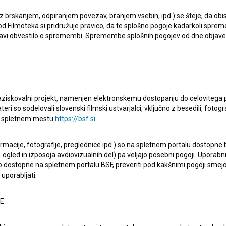
 z brskanjem, odpiranjem povezav, branjem vsebin, ipd.) se šteje, da obis
d Filmoteka si pridružuje pravico, da te splošne pogoje kadarkoli sprem
bjavi obvestilo o spremembi. Spremembe splošnih pogojev od dne objav
raziskovalni projekt, namenjen elektronskemu dostopanju do celovitega 
teri so sodelovali slovenski filmski ustvarjalci, vključno z besedili, fotogr
na spletnem mestu
https://bsf.si
.
odba o edinstveni bosanski ženski. Njeno običajno,
 spremeni in jo popelje v nov neznani svet, v katerem se -
ormacije, fotografije, preglednice ipd.) so na spletnem portalu dostopne
 ogled in izposoja avdiovizualnih del) pa veljajo posebni pogoji. Uporabn
 Subaić je simbol deset tisočih žensk, ki so preživele
o dostopne na spletnem portalu BSF, preveriti pod kakšnimi pogoji smejo
nskih žena. Vojna jo je odpeljala v svet nepripravljeno
uporabljati.
Odpri bese
NE