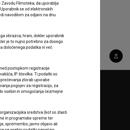
e Zavodu Filmoteka, da uporablja
 Uporabnik se od elektronskih
ledi navodilom za odjavo na dnu
ega obrazca, hrani, dokler uporabnik
okler je to nujno potrebno za dosego
o da določenega podatka ni več
Deli
c med postopkom registracije
lišča, IP številka. Ti podatki so
reprečevanja zlorab uporabe
Sledite nam na:
vanja pogojev za registracijo, za
 do vsebin in omogočanja čezmejne
A
rganizacijska sredstva (kot so zlasti
ojne in programske opreme ter
je, spremembo, javno objavo ali
re se osebni podatki nanašajo.