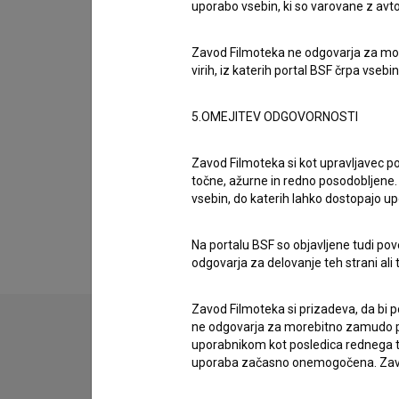
Organizacije
uporabo vsebin, ki so varovane z avto
Zavod Filmoteka ne odgovarja za moreb
Nagrade in nominacije
virih, iz katerih portal BSF črpa vsebin
5.OMEJITEV ODGOVORNOSTI
Projekcije
Zavod Filmoteka si kot upravljavec po
točne, ažurne in redno posodobljene. 
Razširjeni podatki
vsebin, do katerih lahko dostopajo up
Na portalu BSF so objavljene tudi pov
odgovarja za delovanje teh strani ali 
Zavod Filmoteka si prizadeva, da bi p
ne odgovarja za morebitno zamudo pri
uporabnikom kot posledica rednega te
Stik z uredništvom
uporaba začasno onemogočena. Zavod
Spoštovani, s pomočjo spodnjega obrazca lahko sto