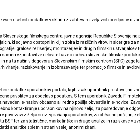
e vseh osebnih podatkov v skladu z zahtevami veljavnih predpisov o va
a Slovenskega filmskega centra, javne agencije Republike Slovenije na 
alcih, ki so javno dostopni in ki jih zbira iz različnih virov, in sicer gre 
ografije igralcev, režiserjev, montažerjev in drugih filmskih ustvarjalcev 
amen vzpostavitve celovite baze in arhiva slovenske filmske produkcije 
ci in na ta način v dogovoru s Slovenskim filmskim centrom (SFC) zagotavl
rhiviranje, raziskovanje in izobraževanje ter promocijo filmske in avdiov
bne podatke uporabnikov portala, ki jih vsak uporabnik prostovoljno vnes
recno privolitev za obdelavo podatkov. S tem uporabnik Zavodu Filmoteka
navedeni e-naslov občasno ali redno pošilja obvestila in e-novice. Za
osebno kontaktiranje uporabnikov na njihovo željo, za posredovanje odgo
povezavi z željami oz. vprašanji uporabnikov, za občasno pošiljanje e
 BSF ter za statistične, marketinške in druge analize in raziskave v zve
atki analitike spletnih strani vselej anonimizirani.