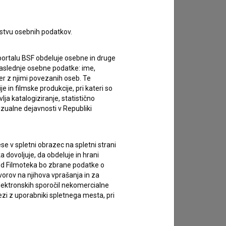
rstvu osebnih podatkov.
portalu BSF obdeluje osebne in druge
za naslednje osebne podatke: ime,
ter z njimi povezanih oseb. Te
in filmske produkcije, pri kateri so
ja katalogiziranje, statistično
izualne dejavnosti v Republiki
e v spletni obrazec na spletni strani
 dovoljuje, da obdeluje in hrani
vod Filmoteka bo zbrane podatke o
vorov na njihova vprašanja in za
lektronskih sporočil nekomercialne
zi z uporabniki spletnega mesta, pri