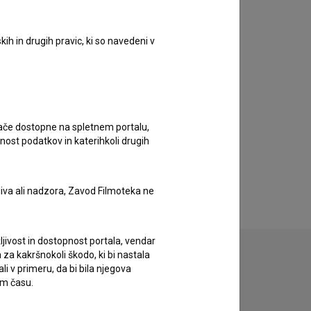
ih in drugih pravic, ki so navedeni v
ugače dostopne na spletnem portalu,
nost podatkov in katerihkoli drugih
liva ali nadzora, Zavod Filmoteka ne
ljivost in dostopnost portala, vendar
za kakršnokoli škodo, ki bi nastala
 v primeru, da bi bila njegova
em času.
zivov.