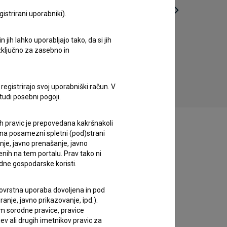
istrirani uporabniki).
jih lahko uporabljajo tako, da si jih
Infinity: From Before (2023)
izključno za zasebno in
kreativni, poetični, umetniški
registrirajo svoj uporabniški račun. V
tudi posebni pogoji.
ih pravic je prepovedana kakršnakoli
 na posamezni spletni (pod)strani
anje, javno prenašanje, javno
enih na tem portalu. Prav tako ni
dne gospodarske koristi.
 tovrstna uporaba dovoljena in pod
anje, javno prikazovanje, ipd.).
im sorodne pravice, pravice
ev ali drugih imetnikov pravic za