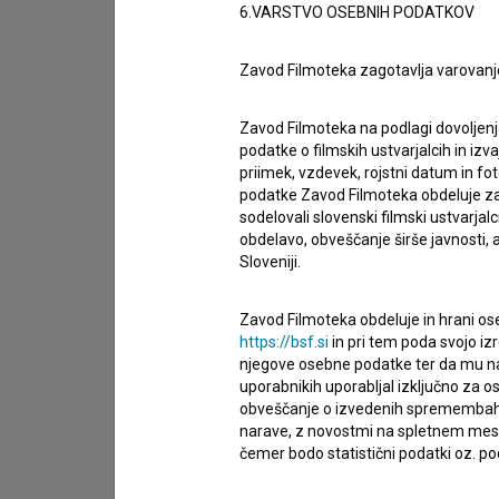
6.VARSTVO OSEBNIH PODATKOV
imam vprašanje
Zavod Filmoteka zagotavlja varovanj
prijavljam napako
želim dodati podatke
Zavod Filmoteka na podlagi dovoljenj
drugo
podatke o filmskih ustvarjalcih in izvaj
priimek, vzdevek, rojstni datum in fot
podatke Zavod Filmoteka obdeluje za n
sodelovali slovenski filmski ustvarjal
obdelavo, obveščanje širše javnosti, a
Sloveniji.
Zavod Filmoteka obdeluje in hrani ose
https://bsf.si
in pri tem poda svojo iz
njegove osebne podatke ter da mu na 
uporabnikih uporabljal izključno za 
obveščanje o izvedenih spremembah v 
narave, z novostmi na spletnem mestu
čemer bodo statistični podatki oz. pod