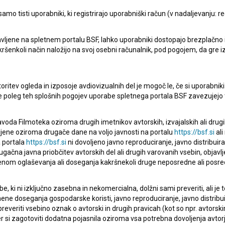
mo tisti uporabniki, ki registrirajo uporabniški račun (v nadaljevanju: reg
vljene na spletnem portalu BSF, lahko uporabniki dostopajo brezplačno in 
Sukanje niti modernih umetnikov (2018)
 kakršenkoli način naložijo na svoj osebni računalnik, pod pogojem, da gre 
etnografski
oritev ogleda in izposoje avdiovizualnih del je mogoč le, če si uporabniki 
ke poleg teh splošnih pogojev uporabe spletnega portala BSF zavezujejo 
voda Filmoteka oziroma drugih imetnikov avtorskih, izvajalskih ali drug
ljene oziroma drugače dane na voljo javnosti na portalu
https://bsf.si
ali
 portala
https://bsf.si
ni dovoljeno javno reproduciranje, javno distribuir
ugačna javna priobčitev avtorskih del ali drugih varovanih vsebin, objavlj
nom oglaševanja ali doseganja kakršnekoli druge neposredne ali posre
, ki ni izključno zasebna in nekomercialna, dolžni sami preveriti, ali je
ne doseganja gospodarske koristi, javno reproduciranje, javno distribuir
everiti vsebino oznak o avtorski in drugih pravicah (kot so npr. avtorsk
r si zagotoviti dodatna pojasnila oziroma vsa potrebna dovoljenja avtorj