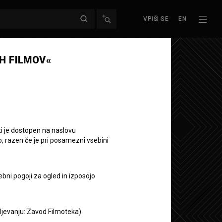
VPIŠI SE
EN
H FILMOV«
ki je dostopen na naslovu
o, razen če je pri posamezni vsebini
ebni pogoji za ogled in izposojo
aljevanju: Zavod Filmoteka).