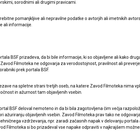
rskimi, sorodnimi ali drugimi pravicami.
itne pomanjkljive ali nepravilne podatke o avtorjih ali imetnikih avtorsk
e ali informacije.
rtala BSF prizadeva, da bi bile informacije, ki so objavljene ali kako dr
Zavod Filmoteka ne odgovarja za verodostojnost, pravilnost ali preverje
orabniki prek portala BSF.
ezave na spletne strani tretjih oseb, na katere Zavod Filmoteka nima vp
točnost in ažurnost tam objavljenih vsebin.
ortal BSF deloval nemoteno in da bi bila zagotovljena čim večja razpolož
 ažuriranju objavljenih vsebin. Zavod Filmoteka prav tako ne odgovarja 
hničnega vzdrževanja, npr. zaradi začasnih napak v delovanju portala ali
 Filmoteka si bo prizadeval vse napake odpraviti v najkrajšem možn
pite v stik z uredništvom Baze slovenskih filmov. Veseli bomo vaših od