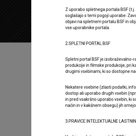
2010
Slovenija
Z uporabo spletnega portala BSF (t.j.
soglašajo s temi pogoji uporabe. Zavo
objavi na spletnem portalu BSF in o
vse uporabnike portala.
2.SPLETNI PORTAL BSF
Kazalo
Spletni portal BSF je izobraževalno-
produkcije in filmske produkcije, pri ka
Sinopsis
drugimi vsebinami, ki so dostopne 
Filmski portret Munire Subaić je unikatna zg
skromno življenje, polno ljubezni, se čez noč
Nekatere vsebine (zlasti podatki, inf
dostop ali uporabo drugih vsebin (npr.
kljub številnim oviram - dobro znajde. Munira
in pred vsakršno uporabo vsebin, ki s
genocid v Srebrenici in je simbol ostalih bosa
način in v kakšnem obsegu) jih smejo 
Režija
3.PRAVICE INTELEKTUALNE LASTNI
Rudi Uran