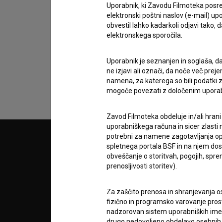
Uporabnik, ki Zavodu Filmoteka posre
elektronski poštni naslov (e-mail) 
Sprejemam
splošne pogoje
in dajem
sog
obvestil lahko kadarkoli odjavi tako,
elektronskega sporočila.
podatkov.
Uporabnik je seznanjen in soglaša, d
ne izjavi ali označi, da noče več pre
namena, za katerega so bili podatki zb
mogoče povezati z določenim upora
Zavod Filmoteka obdeluje in/ali hrani
uporabniškega računa in sicer zlasti n
potrebni za namene zagotavljanja opt
© 2018-2026, Filmoteka,
PARTN
spletnega portala BSF in na njem dosto
zavod za širjenje filmske kulture
obveščanje o storitvah, pogojih, sp
v7.151.0
prenosljivosti storitev).
POGOJ
Za zaščito prenosa in shranjevanja o
fizično in programsko varovanje pros
info@filmoteka.si
nadzorovan sistem uporabniških imen 
O PRO
Tehnična pomoč: podpora@bsf.si
drugo nedovoljeno obdelavo osebnih 