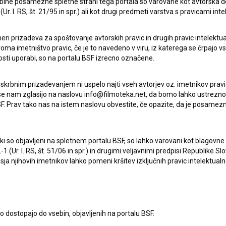
ebine posamezne spletne strani tega portala so varovane kot avtorska d
r. l. RS, št. 21/95 in spr.) ali kot drugi predmeti varstva s pravicami inte
eri prizadeva za spoštovanje avtorskih pravic in drugih pravic intelektua
iroma imetništvo pravic, če je to navedeno v viru, iz katerega se črpajo v
rosti uporabi, so na portalu BSF izrecno označene.
 skrbnim prizadevanjem ni uspelo najti vseh avtorjev oz. imetnikov prav
 se nam zglasijo na naslovu info@filmoteka.net, da bomo lahko ustrezno 
F. Prav tako nas na istem naslovu obvestite, če opazite, da je posamezn
ki, ki so objavljeni na spletnem portalu BSF, so lahko varovani kot blago
Oglejte si
-1 (Ur. l. RS, št. 51/06 in spr.) in drugimi veljavnimi predpisi Republike S
a njihovih imetnikov lahko pomeni kršitev izključnih pravic intelektualn
to dostopajo do vsebin, objavljenih na portalu BSF.