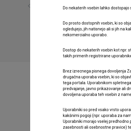
Do nekaterih vsebin lahko dostopajo sa
Do prosto dostopnih vsebin, ki so obja
Zadnji pionirji (2013)
ogledujejo, jih natisnejo ali si jih na
nekomercialno uporabo.
Dostop do nekaterih vsebin kot npr. st
takih primerih registrirane uporabni
Brez izrecnega pisnega dovoljenja Za
drugačna uporaba vsebin, ki so objav
tega portala. Uporabnikom spletnega
predvajanje, javno prikazovanje ali dr
Zasedba
dovoljena uporaba teh vsebin z name
Uporabniki so pred vsako vrsto uporabe
Ekipa
kakšnimi pogoji (npr. uporaba za name
Uporabniki morajo vselej predhodno pr
zasebnosti ali osebnostne pravice) te