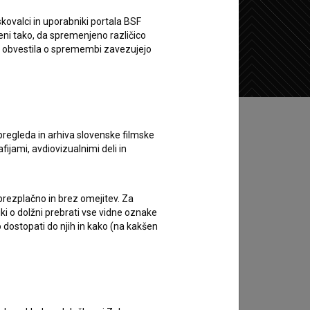
kovalci in uporabniki portala BSF
eni tako, da spremenjeno različico
Želim si ogledati ta film
e obvestila o spremembi zavezujejo
pregleda in arhiva slovenske filmske
afijami, avdiovizualnimi deli in
 brezplačno in brez omejitev. Za
iki o dolžni prebrati vse vidne oznake
 dostopati do njih in kako (na kakšen
dilo