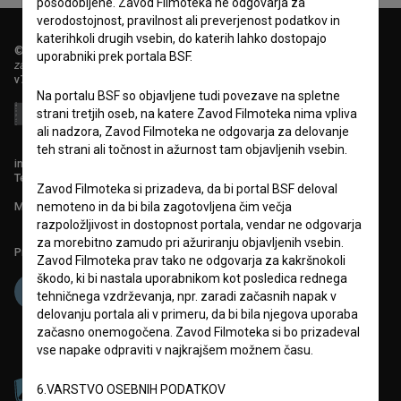
posodobljene. Zavod Filmoteka ne odgovarja za
verodostojnost, pravilnost ali preverjenost podatkov in
katerihkoli drugih vsebin, do katerih lahko dostopajo
© 2018-2026, Filmoteka,
uporabniki prek portala BSF.
zavod za širjenje filmske kulture
v7.151.0
Na portalu BSF so objavljene tudi povezave na spletne
strani tretjih oseb, na katere Zavod Filmoteka nima vpliva
ali nadzora, Zavod Filmoteka ne odgovarja za delovanje
teh strani ali točnost in ažurnost tam objavljenih vsebin.
info@filmoteka.si
Tehnična pomoč: podpora@bsf.si
Zavod Filmoteka si prizadeva, da bi portal BSF deloval
nemoteno in da bi bila zagotovljena čim večja
Mednarodna številka ISSN 2670-787X
razpoložljivost in dostopnost portala, vendar ne odgovarja
za morebitno zamudo pri ažuriranju objavljenih vsebin.
Projekt sofinancira:
Zavod Filmoteka prav tako ne odgovarja za kakršnokoli
škodo, ki bi nastala uporabnikom kot posledica rednega
tehničnega vzdrževanja, npr. zaradi začasnih napak v
delovanju portala ali v primeru, da bi bila njegova uporaba
začasno onemogočena. Zavod Filmoteka si bo prizadeval
vse napake odpraviti v najkrajšem možnem času.
6.VARSTVO OSEBNIH PODATKOV