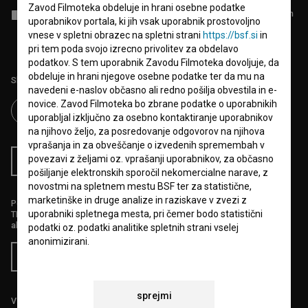
Zavod Filmoteka obdeluje in hrani osebne podatke
Sprejemam
splošne pogoje
in dajem
soglasje
za zbiranje, hrambo in
uporabnikov portala, ki jih vsak uporabnik prostovoljno
obdelavo osebnih podatkov.
vnese v spletni obrazec na spletni strani
https://bsf.si
in
pri tem poda svojo izrecno privolitev za obdelavo
podatkov. S tem uporabnik Zavodu Filmoteka dovoljuje, da
obdeluje in hrani njegove osebne podatke ter da mu na
Sledite nam na:
navedeni e-naslov občasno ali redno pošilja obvestila in e-
novice. Zavod Filmoteka bo zbrane podatke o uporabnikih
uporabljal izključno za osebno kontaktiranje uporabnikov
na njihovo željo, za posredovanje odgovorov na njihova
vprašanja in za obveščanje o izvedenih spremembah v
povezavi z željami oz. vprašanji uporabnikov, za občasno
RSS novice
RSS dogodki
pošiljanje elektronskih sporočil nekomercialne narave, z
novostmi na spletnem mestu BSF ter za statistične,
marketinške in druge analize in raziskave v zvezi z
Podprite nas z donacijo na
uporabniki spletnega mesta, pri čemer bodo statistični
TRR: SI56 6100 0001 5706 684,
ali s kreditno kartico:
podatki oz. podatki analitike spletnih strani vselej
anonimizirani.
Doniraj
Uporabnik, ki Zavodu Filmoteka posreduje svoje osebne
podatke prek spletnega obrazca, soglaša in dovoljuje
sprejmi
Zavodu Filmoteka, da uporablja elektronski poštni naslov
Vse cene vsebujejo DDV.