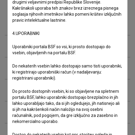
drugimi veljavnimi predpisi Republike Slovenije.
Kakršnakoli uporaba teh znakov brez izrecnega pisnega
soglasja njihovih imetnikov lahko pomeni kršitev izključnih
pravic intelektualne lastnine.
Ekipa
4.UPORABNIKI
Organizacije
Uporabniki portala BSF so vsi, ki prosto dostopajo do
vsebin, objavljenih na portalu BSF.
Do nekaterih vsebin lahko dostopajo samo tisti uporabniki,
Projekcije
ki registrirajo uporabniški račun (v nadaljevanju:
registrirani uporabniki).
Razširjeni podatki
Do prosto dostopnih vsebin, ki so objavljene na spletnem
portalu BSF, lahko uporabniki dostopajo brezplačno in jih
lahko uporabljajo tako, da si jih ogledujejo, jih natisnejo ali
si jih na kakršenkoli način naložijo na svoj osebni
Financiranje
računalnik, pod pogojem, da gre izključno za zasebno in
nekomercialno uporabo.
Dostop do nekaterih vsebin kot npr. storitev ogleda in