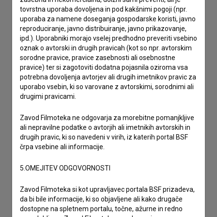
tovrstna uporaba dovoljena in pod kakšnimi pogoji (npr.
uporaba za namene doseganja gospodarske koristi, javno
reproduciranje, javno distribuiranje, javno prikazovanje,
ipd.). Uporabniki morajo vselej predhodno preveriti vsebino
oznak o avtorski in drugih pravicah (kot so npr. avtorskim
sorodne pravice, pravice zasebnosti ali osebnostne
pravice) ter si zagotoviti dodatna pojasnila oziroma vsa
potrebna dovoljenja avtorjev ali drugih imetnikov pravic za
uporabo vsebin, ki so varovane z avtorskimi, sorodnimi ali
drugimi pravicami.
Zavod Filmoteka ne odgovarja za morebitne pomanjkljive
ali nepravilne podatke o avtorjih ali imetnikih avtorskih in
drugih pravic, ki so navedeni v virih, iz katerih portal BSF
črpa vsebine ali informacije.
Sprejemam
splošne pogoje
in dajem
soglasje
za
zbiranje, hrambo in obdelavo osebnih podatkov.
5.OMEJITEV ODGOVORNOSTI
Zavod Filmoteka si kot upravljavec portala BSF prizadeva,
da bi bile informacije, ki so objavljene ali kako drugače
dostopne na spletnem portalu, točne, ažurne in redno