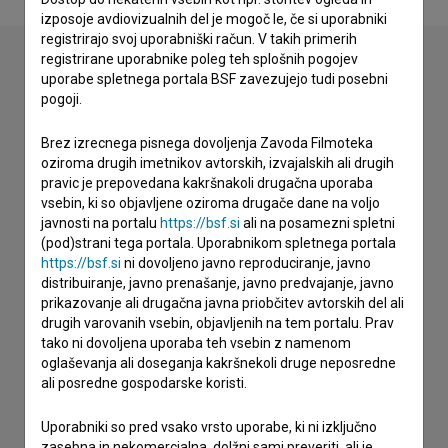
izposoje avdiovizualnih del je mogoč le, če si uporabniki
registrirajo svoj uporabniški račun. V takih primerih
registrirane uporabnike poleg teh splošnih pogojev
uporabe spletnega portala BSF zavezujejo tudi posebni
Stik z uredništvom
pogoji.
Spoštovani, s pomočjo spodnjega obrazca lahko stopite v
Brez izrecnega pisnega dovoljenja Zavoda Filmoteka
stik z uredništvom Baze slovenskih filmov. Veseli bomo vaših
oziroma drugih imetnikov avtorskih, izvajalskih ali drugih
odzivov.
pravic je prepovedana kakršnakoli drugačna uporaba
vsebin, ki so objavljene oziroma drugače dane na voljo
javnosti na portalu
https://bsf.si
ali na posamezni spletni
imam vprašanje
(pod)strani tega portala. Uporabnikom spletnega portala
prijavljam napako
https://bsf.si
ni dovoljeno javno reproduciranje, javno
želim dodati podatke
distribuiranje, javno prenašanje, javno predvajanje, javno
prikazovanje ali drugačna javna priobčitev avtorskih del ali
drugo
drugih varovanih vsebin, objavljenih na tem portalu. Prav
tako ni dovoljena uporaba teh vsebin z namenom
oglaševanja ali doseganja kakršnekoli druge neposredne
ali posredne gospodarske koristi.
Uporabniki so pred vsako vrsto uporabe, ki ni izključno
zasebna in nekomercialna, dolžni sami preveriti, ali je