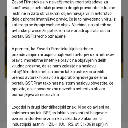
Zavod Filmoteka si v največji možni meri prizadeva za
Oglejte si
spoštovanje avtorskih pravic in drugih pravic intelektualne
lastnine in zato ob vsakršni objavi navaja vir in avtorstvo
dela oziroma imetništvo pravic, če je to navedeno v viru, iz
katerega se črpajo vsebine objav. Vsebine, na katerih so
avtorske pravice že potekle in so v prosti uporabi, so na
portalu BSF izrecno označene.
V primeru, ko Zavodu Filmoteka kljub skrbnim
prizadevanjem ni uspelo najti vseh avtorjev oz. imetnikov
pravic, morebitne imetnike pravic na objavljenih delih
vljudno prosimo, da se nam zglasijo na naslovu
info@filmoteka.net, da bomo lahko ustrezno uredili
prenos avtorskih pravic za uporabo njihovega dela na
portalu BSF. Prav tako nas na istem naslovu obvestite, če
opazite, da je posamezna navedba avtorstva ali vira
Uničene sanje dr. Franceta Prešerna in njegovih
pomanjkljiva ali nepravilna.
vsakokratnih dedičev (2001)
Logotipi in drugi identifikacijski znaki, ki so objavljeni na
spletnem portalu BSF, so lahko varovani kot blagovne
oziroma storitvene znamke v skladu z Zakonom o
industrijski lastnini – ZIL-1 (Ur. l. RS, št. 51/06 in spr.) in