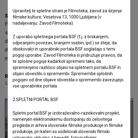
Upravitelj te spletne strani je Filmoteka, zavod za širjenje
Sinopsis
filmske kulture, Veselova 13, 1000 Ljubljana (v
nadaljevanju: Zavod Filmoteka).
Pokal za mir je turnir v malem nogometu, na katerem
sodelujejo ekipe, ki jih sestavljajo aktivni pripadniki vojsk
Z uporabo spletnega portala BSF (t.j. z brskanjem,
držav, nastalih po razpadu Jugoslavije. Turnir že več kot
odpiranjem povezav, branjem vsebin, ipd.) se šteje, da
obiskovalci in uporabniki portala BSF soglašajo s temi
desetletje poteka vsako leto v drugi državi udeleženki,
pogoji uporabe. Zavod Filmoteka si pridružuje pravico, da
mediji pa mu ne posvečajo skoraj nobene pozornosti.
te splošne pogoje kadarkoli spremeni tako, da
spremenjeno različico objavi na spletnem portalu BSF in
objavi obvestilo o spremembi. Spremembe splošnih
Režija
pogojev od dne objave obvestila o spremembi zavezujejo
Gorana Jovanović
vse uporabnike portala.
2.SPLETNI PORTAL BSF
Spletni portal BSF je izobraževalno-raziskovalni projekt,
namenjen elektronskemu dostopanju do celovitega
pregleda in arhiva slovenske filmske produkcije in filmske
produkcije, pri kateri so sodelovali slovenski filmski
ustvarjalci, vključno z besedili, fotografijami,