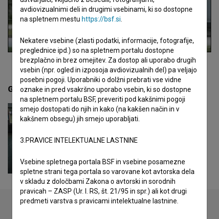
avdiovizualnimi deli in drugimi vsebinami, ki so dostopne
na spletnem mestu
https://bsf.si
.
Nekatere vsebine (zlasti podatki, informacije, fotografije,
preglednice ipd.) so na spletnem portalu dostopne
brezplačno in brez omejitev. Za dostop ali uporabo drugih
vsebin (npr. ogled in izposoja avdiovizualnih del) pa veljajo
posebni pogoji. Uporabniki o dolžni prebrati vse vidne
Galerija
(1)
oznake in pred vsakršno uporabo vsebin, ki so dostopne
na spletnem portalu BSF, preveriti pod kakšnimi pogoji
smejo dostopati do njih in kako (na kakšen način in v
kakšnem obsegu) jih smejo uporabljati.
3.PRAVICE INTELEKTUALNE LASTNINE
Vsebine spletnega portala BSF in vsebine posamezne
spletne strani tega portala so varovane kot avtorska dela
v skladu z določbami Zakona o avtorski in sorodnih
pravicah – ZASP (Ur. l. RS, št. 21/95 in spr.) ali kot drugi
predmeti varstva s pravicami intelektualne lastnine.