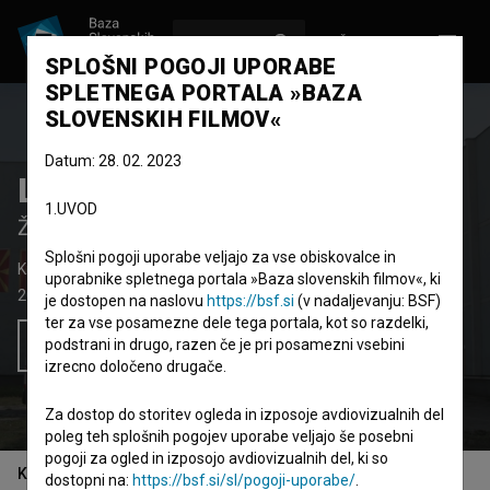
VPIŠI SE
EN
SPLOŠNI POGOJI UPORABE
SPLETNEGA PORTALA »BAZA
SLOVENSKIH FILMOV«
Datum: 28. 02. 2023
Lopte
1.UVOD
Žoge
Splošni pogoji uporabe veljajo za vse obiskovalce in
Kratki dokumentarni film
22' 30''
uporabnike spletnega portala »Baza slovenskih filmov«, ki
2022
Srbija
,
Slovenija
je dostopen na naslovu
https://bsf.si
(v nadaljevanju: BSF)
ter za vse posamezne dele tega portala, kot so razdelki,
podstrani in drugo, razen če je pri posamezni vsebini
Želim si ogledati ta film
izrecno določeno drugače.
Za dostop do storitev ogleda in izposoje avdiovizualnih del
poleg teh splošnih pogojev uporabe veljajo še posebni
pogoji za ogled in izposojo avdiovizualnih del, ki so
Kazalo
dostopni na:
https://bsf.si/sl/pogoji-uporabe/
.