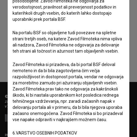
posodobljene. Zavod Filmoteka ne odgovarja za
verodostojnost, pravilnost ali preverjenost podatkov in
katerihkoli drugih vsebin, do katerih lahko dostopajo
uporabniki prek portala BSF.
Na portalu BSF so objavljene tudi povezave na spletne
Sprejemam
splošne pogoje
in dajem
soglasje
za
strani tretjih oseb, na katere Zavod Filmoteka nima vpliva
zbiranje, hrambo in obdelavo osebnih podatkov.
ali nadzora, Zavod Filmoteka ne odgovarja za delovanje
teh strani ali točnost in ažurnost tam objavljenih vsebin.
Zavod Filmoteka si prizadeva, da bi portal BSF deloval
nemoteno in da bi bila zagotovljena čim večja
razpoložljivost in dostopnost portala, vendar ne odgovarja
za morebitno zamudo pri ažuriranju objavljenih vsebin.
Zavod Filmoteka prav tako ne odgovarja za kakršnokoli
škodo, ki bi nastala uporabnikom kot posledica rednega
© 2018-2026, Filmoteka,
tehničnega vzdrževanja, npr. zaradi začasnih napak v
zavod za širjenje filmske kulture
v7.151.0
delovanju portala ali v primeru, da bi bila njegova uporaba
začasno onemogočena. Zavod Filmoteka si bo prizadeval
vse napake odpraviti v najkrajšem možnem času.
6.VARSTVO OSEBNIH PODATKOV
info@filmoteka.si