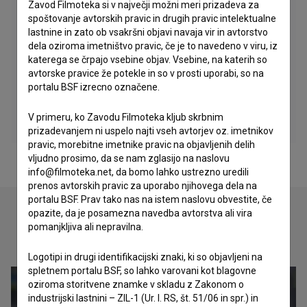
Zavod Filmoteka si v največji možni meri prizadeva za
spoštovanje avtorskih pravic in drugih pravic intelektualne
lastnine in zato ob vsakršni objavi navaja vir in avtorstvo
dela oziroma imetništvo pravic, če je to navedeno v viru, iz
katerega se črpajo vsebine objav. Vsebine, na katerih so
avtorske pravice že potekle in so v prosti uporabi, so na
portalu BSF izrecno označene.
V primeru, ko Zavodu Filmoteka kljub skrbnim
prizadevanjem ni uspelo najti vseh avtorjev oz. imetnikov
pravic, morebitne imetnike pravic na objavljenih delih
vljudno prosimo, da se nam zglasijo na naslovu
info@filmoteka.net, da bomo lahko ustrezno uredili
prenos avtorskih pravic za uporabo njihovega dela na
portalu BSF. Prav tako nas na istem naslovu obvestite, če
opazite, da je posamezna navedba avtorstva ali vira
pomanjkljiva ali nepravilna.
Oglejte si
Logotipi in drugi identifikacijski znaki, ki so objavljeni na
spletnem portalu BSF, so lahko varovani kot blagovne
oziroma storitvene znamke v skladu z Zakonom o
industrijski lastnini – ZIL-1 (Ur. l. RS, št. 51/06 in spr.) in