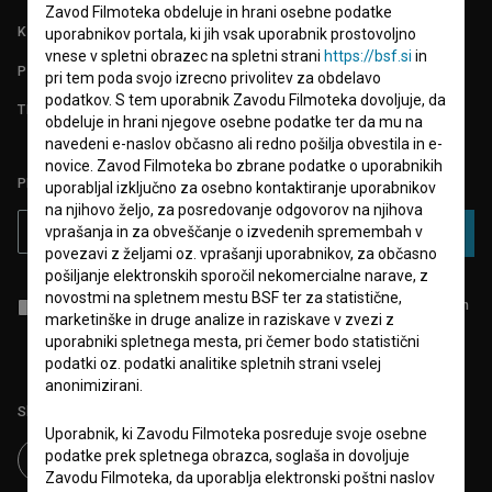
Zavod Filmoteka obdeluje in hrani osebne podatke
KONTAKT
uporabnikov portala, ki jih vsak uporabnik prostovoljno
vnese v spletni obrazec na spletni strani
https://bsf.si
in
POGOSTA VPRAŠANJA
pri tem poda svojo izrecno privolitev za obdelavo
podatkov. S tem uporabnik Zavodu Filmoteka dovoljuje, da
TEST FUNKCIONALNOSTI
obdeluje in hrani njegove osebne podatke ter da mu na
navedeni e-naslov občasno ali redno pošilja obvestila in e-
novice. Zavod Filmoteka bo zbrane podatke o uporabnikih
PRIJAVITE SE NA BSF NOVIČNIK:
uporabljal izključno za osebno kontaktiranje uporabnikov
na njihovo željo, za posredovanje odgovorov na njihova
vprašanja in za obveščanje o izvedenih spremembah v
PRIJAVA
povezavi z željami oz. vprašanji uporabnikov, za občasno
pošiljanje elektronskih sporočil nekomercialne narave, z
novostmi na spletnem mestu BSF ter za statistične,
Sprejemam
splošne pogoje
in dajem
soglasje
za zbiranje, hrambo in
marketinške in druge analize in raziskave v zvezi z
obdelavo osebnih podatkov.
uporabniki spletnega mesta, pri čemer bodo statistični
podatki oz. podatki analitike spletnih strani vselej
anonimizirani.
Sledite nam na:
Uporabnik, ki Zavodu Filmoteka posreduje svoje osebne
podatke prek spletnega obrazca, soglaša in dovoljuje
Zavodu Filmoteka, da uporablja elektronski poštni naslov