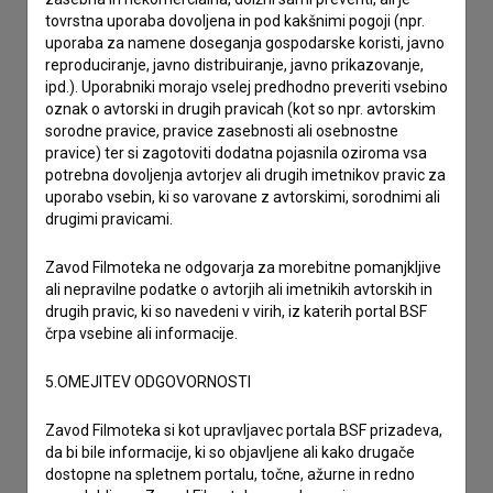
tovrstna uporaba dovoljena in pod kakšnimi pogoji (npr.
imam vprašanje
uporaba za namene doseganja gospodarske koristi, javno
reproduciranje, javno distribuiranje, javno prikazovanje,
prijavljam napako
ipd.). Uporabniki morajo vselej predhodno preveriti vsebino
želim dodati podatke
oznak o avtorski in drugih pravicah (kot so npr. avtorskim
sorodne pravice, pravice zasebnosti ali osebnostne
drugo
pravice) ter si zagotoviti dodatna pojasnila oziroma vsa
potrebna dovoljenja avtorjev ali drugih imetnikov pravic za
uporabo vsebin, ki so varovane z avtorskimi, sorodnimi ali
drugimi pravicami.
Zavod Filmoteka ne odgovarja za morebitne pomanjkljive
ali nepravilne podatke o avtorjih ali imetnikih avtorskih in
drugih pravic, ki so navedeni v virih, iz katerih portal BSF
črpa vsebine ali informacije.
5.OMEJITEV ODGOVORNOSTI
Zavod Filmoteka si kot upravljavec portala BSF prizadeva,
da bi bile informacije, ki so objavljene ali kako drugače
dostopne na spletnem portalu, točne, ažurne in redno