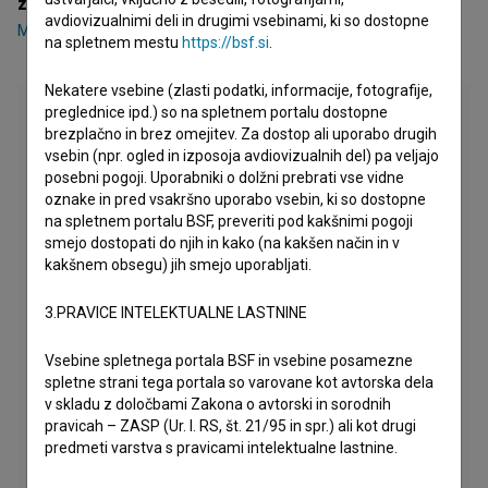
zasedba
avdiovizualnimi deli in drugimi vsebinami, ki so dostopne
Mojca Funkl
,
Kristijan Guček
,
Jure Henigman
na spletnem mestu
https://bsf.si
.
Nekatere vsebine (zlasti podatki, informacije, fotografije,
preglednice ipd.) so na spletnem portalu dostopne
brezplačno in brez omejitev. Za dostop ali uporabo drugih
vsebin (npr. ogled in izposoja avdiovizualnih del) pa veljajo
posebni pogoji. Uporabniki o dolžni prebrati vse vidne
oznake in pred vsakršno uporabo vsebin, ki so dostopne
na spletnem portalu BSF, preveriti pod kakšnimi pogoji
smejo dostopati do njih in kako (na kakšen način in v
kakšnem obsegu) jih smejo uporabljati.
3.PRAVICE INTELEKTUALNE LASTNINE
Vsebine spletnega portala BSF in vsebine posamezne
spletne strani tega portala so varovane kot avtorska dela
v skladu z določbami Zakona o avtorski in sorodnih
pravicah – ZASP (Ur. l. RS, št. 21/95 in spr.) ali kot drugi
predmeti varstva s pravicami intelektualne lastnine.