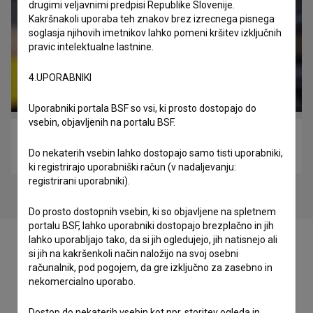
drugimi veljavnimi predpisi Republike Slovenije.
Kakršnakoli uporaba teh znakov brez izrecnega pisnega
soglasja njihovih imetnikov lahko pomeni kršitev izključnih
pravic intelektualne lastnine.
4.UPORABNIKI
Uporabniki portala BSF so vsi, ki prosto dostopajo do
vsebin, objavljenih na portalu BSF.
Govorilne ure (2018)
Do nekaterih vsebin lahko dostopajo samo tisti uporabniki,
komedija
ki registrirajo uporabniški račun (v nadaljevanju:
registrirani uporabniki).
Do prosto dostopnih vsebin, ki so objavljene na spletnem
portalu BSF, lahko uporabniki dostopajo brezplačno in jih
lahko uporabljajo tako, da si jih ogledujejo, jih natisnejo ali
si jih na kakršenkoli način naložijo na svoj osebni
računalnik, pod pogojem, da gre izključno za zasebno in
nekomercialno uporabo.
Zasedba
Dostop do nekaterih vsebin kot npr. storitev ogleda in