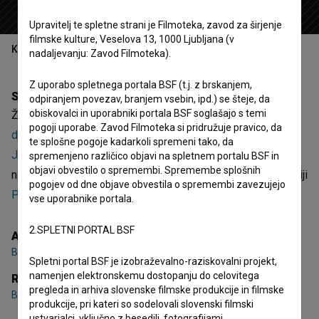
Upravitelj te spletne strani je Filmoteka, zavod za širjenje
filmske kulture, Veselova 13, 1000 Ljubljana (v
Kazalo
nadaljevanju: Zavod Filmoteka).
Z uporabo spletnega portala BSF (t.j. z brskanjem,
Sinopsis
odpiranjem povezav, branjem vsebin, ipd.) se šteje, da
obiskovalci in uporabniki portala BSF soglašajo s temi
Žarko Žrebec je 4. epizoda 2. sezone igrane serije
Čista
pogoji uporabe. Zavod Filmoteka si pridružuje pravico, da
desetka (2012)
. Nastopajo
Mojca Funkl
,
Kristijan Guček
,
te splošne pogoje kadarkoli spremeni tako, da
Jure Henigman
. Žanrsko je opredeljena kot komedija in
spremenjeno različico objavi na spletnem portalu BSF in
objavi obvestilo o spremembi. Spremembe splošnih
nanizanka. Režiser je
Branko Đurić (I)
. Nastala je v produkciji
pogojev od dne objave obvestila o spremembi zavezujejo
Pro Plus
.
vse uporabnike portala.
2.SPLETNI PORTAL BSF
Avtor serije
Branko Đurić (I)
Spletni portal BSF je izobraževalno-raziskovalni projekt,
namenjen elektronskemu dostopanju do celovitega
Režija
pregleda in arhiva slovenske filmske produkcije in filmske
Branko Đurić (I)
produkcije, pri kateri so sodelovali slovenski filmski
ustvarjalci, vključno z besedili, fotografijami,