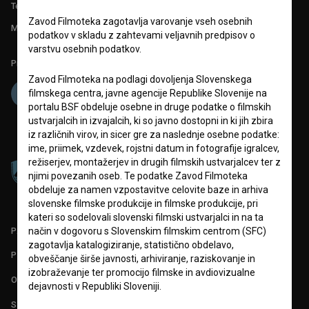
Tehnična pomoč: podpora@bsf.si
Zavod Filmoteka zagotavlja varovanje vseh osebnih
Mednarodna številka ISSN 2670-787X
podatkov v skladu z zahtevami veljavnih predpisov o
varstvu osebnih podatkov.
Projekt sofinancira:
Zavod Filmoteka na podlagi dovoljenja Slovenskega
filmskega centra, javne agencije Republike Slovenije na
portalu BSF obdeluje osebne in druge podatke o filmskih
ustvarjalcih in izvajalcih, ki so javno dostopni in ki jih zbira
iz različnih virov, in sicer gre za naslednje osebne podatke:
ime, priimek, vzdevek, rojstni datum in fotografije igralcev,
režiserjev, montažerjev in drugih filmskih ustvarjalcev ter z
njimi povezanih oseb. Te podatke Zavod Filmoteka
obdeluje za namen vzpostavitve celovite baze in arhiva
slovenske filmske produkcije in filmske produkcije, pri
kateri so sodelovali slovenski filmski ustvarjalci in na ta
PARTNERJI
način v dogovoru s Slovenskim filmskim centrom (SFC)
zagotavlja katalogiziranje, statistično obdelavo,
POGOJI UPORABE
obveščanje širše javnosti, arhiviranje, raziskovanje in
izobraževanje ter promocijo filmske in avdiovizualne
O PROJEKTU
dejavnosti v Republiki Sloveniji.
STATISTIKA