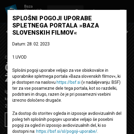
VPIŠI SE
EN
SPLOŠNI POGOJI UPORABE
SPLETNEGA PORTALA »BAZA
Prejšnja epizoda
Naslednja epizoda
SLOVENSKIH FILMOV«
Datum: 28. 02. 2023
1.UVOD
ČISTA DESETKA
2. SEZONA
|
4. EPIZODA
Čista desetka: Žarko
Splošni pogoji uporabe veljajo za vse obiskovalce in
Žrebec
uporabnike spletnega portala »Baza slovenskih filmov«, ki
je dostopen na naslovu
https://bsf.si
(v nadaljevanju: BSF)
ter za vse posamezne dele tega portala, kot so razdelki,
Igrana TV epizoda
40'
podstrani in drugo, razen če je pri posamezni vsebini
komedija, nanizanka
izrecno določeno drugače.
2013
Slovenija
Za dostop do storitev ogleda in izposoje avdiovizualnih del
poleg teh splošnih pogojev uporabe veljajo še posebni
Želim si ogledati ta film
pogoji za ogled in izposojo avdiovizualnih del, ki so
dostopni na:
https://bsf.si/sl/pogoji-uporabe/
.