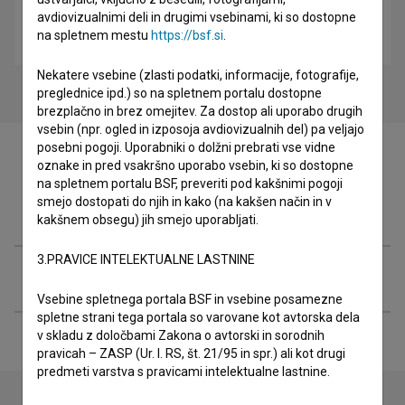
avdiovizualnimi deli in drugimi vsebinami, ki so dostopne
Korporacija (2019)
na spletnem mestu
https://bsf.si
.
kriminalni
Nekatere vsebine (zlasti podatki, informacije, fotografije,
preglednice ipd.) so na spletnem portalu dostopne
brezplačno in brez omejitev. Za dostop ali uporabo drugih
vsebin (npr. ogled in izposoja avdiovizualnih del) pa veljajo
posebni pogoji. Uporabniki o dolžni prebrati vse vidne
oznake in pred vsakršno uporabo vsebin, ki so dostopne
na spletnem portalu BSF, preveriti pod kakšnimi pogoji
smejo dostopati do njih in kako (na kakšen način in v
Filmografija (4)
kakšnem obsegu) jih smejo uporabljati.
3.PRAVICE INTELEKTUALNE LASTNINE
Razširjeni podatki
Vsebine spletnega portala BSF in vsebine posamezne
spletne strani tega portala so varovane kot avtorska dela
v skladu z določbami Zakona o avtorski in sorodnih
pravicah – ZASP (Ur. l. RS, št. 21/95 in spr.) ali kot drugi
predmeti varstva s pravicami intelektualne lastnine.