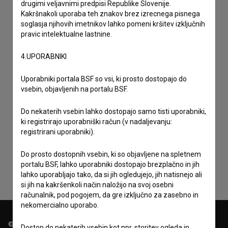
drugimi veljavnimi predpisi Republike Slovenije.
Kakršnakoli uporaba teh znakov brez izrecnega pisnega
soglasja njihovih imetnikov lahko pomeni kršitev izključnih
pravic intelektualne lastnine.
4.UPORABNIKI
Uporabniki portala BSF so vsi, ki prosto dostopajo do
vsebin, objavljenih na portalu BSF.
Do nekaterih vsebin lahko dostopajo samo tisti uporabniki,
ki registrirajo uporabniški račun (v nadaljevanju:
Sprejemam
splošne pogoje
in dajem
soglasje
za
registrirani uporabniki).
zbiranje, hrambo in obdelavo osebnih podatkov.
Do prosto dostopnih vsebin, ki so objavljene na spletnem
portalu BSF, lahko uporabniki dostopajo brezplačno in jih
lahko uporabljajo tako, da si jih ogledujejo, jih natisnejo ali
si jih na kakršenkoli način naložijo na svoj osebni
računalnik, pod pogojem, da gre izključno za zasebno in
nekomercialno uporabo.
© 2018-2026, Filmoteka,
Dostop do nekaterih vsebin kot npr. storitev ogleda in