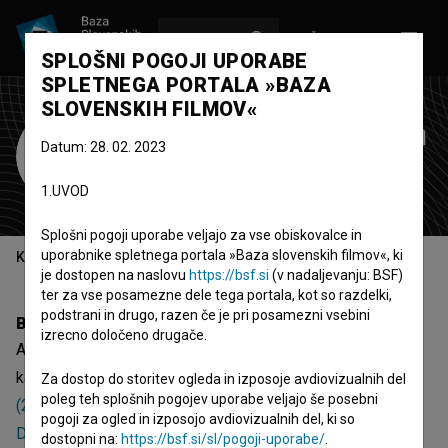
VPIŠI SE
EN
SPLOŠNI POGOJI UPORABE
SPLETNEGA PORTALA »BAZA
SLOVENSKIH FILMOV«
Andreja Virk Žerdin
Datum: 28. 02. 2023
scenaristka
1.UVOD
Splošni pogoji uporabe veljajo za vse obiskovalce in
uporabnike spletnega portala »Baza slovenskih filmov«, ki
Kazalo
je dostopen na naslovu
https://bsf.si
(v nadaljevanju: BSF)
ter za vse posamezne dele tega portala, kot so razdelki,
podstrani in drugo, razen če je pri posamezni vsebini
Biografija
izrecno določeno drugače.
Andreja Virk Žerdin je scenaristka. Najnovejši projekti, pri
katerih je sodelovala, so
Čista desetka: Usodni obisk
Za dostop do storitev ogleda in izposoje avdiovizualnih del
poleg teh splošnih pogojev uporabe veljajo še posebni
(2013)
,
Čista desetka: Šejk Mirko (2013)
in
Čista desetka:
pogoji za ogled in izposojo avdiovizualnih del, ki so
Državljanstvo (2013)
.
dostopni na:
https://bsf.si/sl/pogoji-uporabe/
.