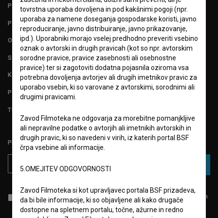
PARTNERJI
tovrstna uporaba dovoljena in pod kakšnimi pogoji (npr.
uporaba za namene doseganja gospodarske koristi, javno
POGOJI UPORABE
reproduciranje, javno distribuiranje, javno prikazovanje,
ipd.). Uporabniki morajo vselej predhodno preveriti vsebino
O PROJEKTU
oznak o avtorski in drugih pravicah (kot so npr. avtorskim
STATISTIKA
sorodne pravice, pravice zasebnosti ali osebnostne
pravice) ter si zagotoviti dodatna pojasnila oziroma vsa
KONTAKT
potrebna dovoljenja avtorjev ali drugih imetnikov pravic za
uporabo vsebin, ki so varovane z avtorskimi, sorodnimi ali
POGOSTA VPRAŠANJA
drugimi pravicami.
TEST FUNKCIONALNOSTI
Zavod Filmoteka ne odgovarja za morebitne pomanjkljive
ali nepravilne podatke o avtorjih ali imetnikih avtorskih in
drugih pravic, ki so navedeni v virih, iz katerih portal BSF
PRIJAVITE SE NA BSF NOVIČNIK:
črpa vsebine ali informacije.
PRIJAVA
5.OMEJITEV ODGOVORNOSTI
Zavod Filmoteka si kot upravljavec portala BSF prizadeva,
Sprejemam
splošne pogoje
in dajem
soglasje
za zbiranje, hrambo in
da bi bile informacije, ki so objavljene ali kako drugače
obdelavo osebnih podatkov.
dostopne na spletnem portalu, točne, ažurne in redno