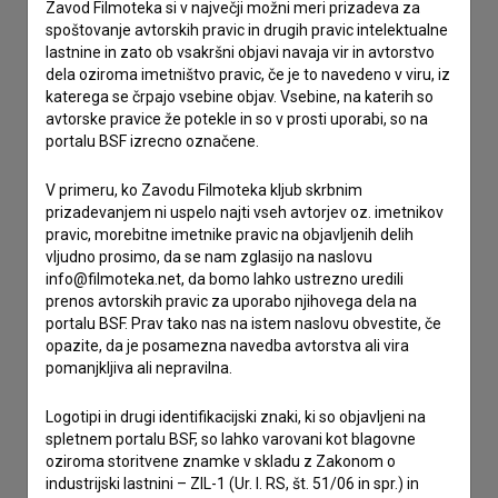
Zavod Filmoteka si v največji možni meri prizadeva za
spoštovanje avtorskih pravic in drugih pravic intelektualne
Stik z uredništvom
lastnine in zato ob vsakršni objavi navaja vir in avtorstvo
dela oziroma imetništvo pravic, če je to navedeno v viru, iz
Spoštovani, s pomočjo spodnjega obrazca lahko stopite v
katerega se črpajo vsebine objav. Vsebine, na katerih so
stik z uredništvom Baze slovenskih filmov. Veseli bomo vaših
avtorske pravice že potekle in so v prosti uporabi, so na
odzivov.
portalu BSF izrecno označene.
imam vprašanje
V primeru, ko Zavodu Filmoteka kljub skrbnim
prijavljam napako
prizadevanjem ni uspelo najti vseh avtorjev oz. imetnikov
pravic, morebitne imetnike pravic na objavljenih delih
želim dodati podatke
vljudno prosimo, da se nam zglasijo na naslovu
drugo
info@filmoteka.net, da bomo lahko ustrezno uredili
prenos avtorskih pravic za uporabo njihovega dela na
portalu BSF. Prav tako nas na istem naslovu obvestite, če
opazite, da je posamezna navedba avtorstva ali vira
pomanjkljiva ali nepravilna.
Logotipi in drugi identifikacijski znaki, ki so objavljeni na
spletnem portalu BSF, so lahko varovani kot blagovne
oziroma storitvene znamke v skladu z Zakonom o
industrijski lastnini – ZIL-1 (Ur. l. RS, št. 51/06 in spr.) in