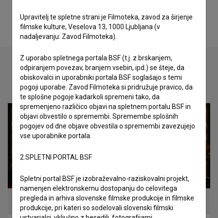
Upravitelj te spletne strani je Filmoteka, zavod za širjenje
filmske kulture, Veselova 13, 1000 Ljubljana (v
nadaljevanju: Zavod Filmoteka).
Z uporabo spletnega portala BSF (t.j. z brskanjem,
odpiranjem povezav, branjem vsebin, ipd.) se šteje, da
obiskovalci in uporabniki portala BSF soglašajo s temi
Oglejte si
pogoji uporabe. Zavod Filmoteka si pridružuje pravico, da
te splošne pogoje kadarkoli spremeni tako, da
spremenjeno različico objavi na spletnem portalu BSF in
objavi obvestilo o spremembi. Spremembe splošnih
pogojev od dne objave obvestila o spremembi zavezujejo
vse uporabnike portala.
2.SPLETNI PORTAL BSF
Spletni portal BSF je izobraževalno-raziskovalni projekt,
namenjen elektronskemu dostopanju do celovitega
pregleda in arhiva slovenske filmske produkcije in filmske
produkcije, pri kateri so sodelovali slovenski filmski
ustvarjalci, vključno z besedili, fotografijami,