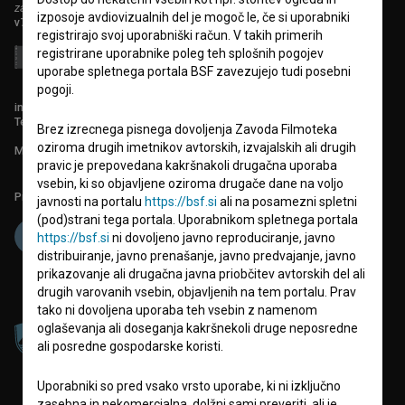
zavod za širjenje filmske kulture
izposoje avdiovizualnih del je mogoč le, če si uporabniki
v7.151.0
registrirajo svoj uporabniški račun. V takih primerih
registrirane uporabnike poleg teh splošnih pogojev
uporabe spletnega portala BSF zavezujejo tudi posebni
pogoji.
info@filmoteka.si
Tehnična pomoč: podpora@bsf.si
Brez izrecnega pisnega dovoljenja Zavoda Filmoteka
oziroma drugih imetnikov avtorskih, izvajalskih ali drugih
Mednarodna številka ISSN 2670-787X
pravic je prepovedana kakršnakoli drugačna uporaba
vsebin, ki so objavljene oziroma drugače dane na voljo
Projekt sofinancira:
javnosti na portalu
https://bsf.si
ali na posamezni spletni
(pod)strani tega portala. Uporabnikom spletnega portala
https://bsf.si
ni dovoljeno javno reproduciranje, javno
distribuiranje, javno prenašanje, javno predvajanje, javno
prikazovanje ali drugačna javna priobčitev avtorskih del ali
drugih varovanih vsebin, objavljenih na tem portalu. Prav
tako ni dovoljena uporaba teh vsebin z namenom
oglaševanja ali doseganja kakršnekoli druge neposredne
ali posredne gospodarske koristi.
Uporabniki so pred vsako vrsto uporabe, ki ni izključno
zasebna in nekomercialna, dolžni sami preveriti, ali je