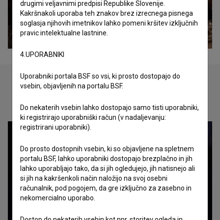
drugimi veljavnimi predpisi Republike Slovenije.
Kakršnakoli uporaba teh znakov brez izrecnega pisnega
soglasja njihovih imetnikov lahko pomeni kršitev izključnih
pravic intelektualne lastnine.
4.UPORABNIKI
Uporabniki portala BSF so vsi, ki prosto dostopajo do
vsebin, objavljenih na portalu BSF.
Oglejte si
Do nekaterih vsebin lahko dostopajo samo tisti uporabniki,
ki registrirajo uporabniški račun (v nadaljevanju:
registrirani uporabniki).
Do prosto dostopnih vsebin, ki so objavljene na spletnem
portalu BSF, lahko uporabniki dostopajo brezplačno in jih
lahko uporabljajo tako, da si jih ogledujejo, jih natisnejo ali
si jih na kakršenkoli način naložijo na svoj osebni
računalnik, pod pogojem, da gre izključno za zasebno in
nekomercialno uporabo.
Dostop do nekaterih vsebin kot npr. storitev ogleda in