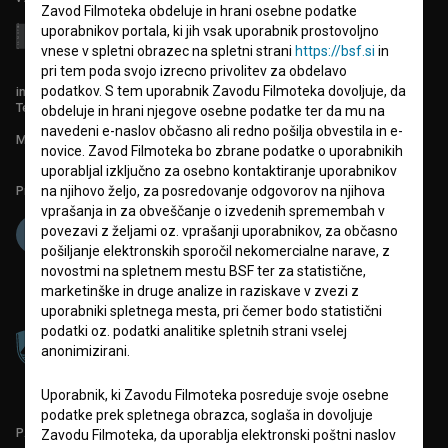
Zavod Filmoteka obdeluje in hrani osebne podatke
uporabnikov portala, ki jih vsak uporabnik prostovoljno
vnese v spletni obrazec na spletni strani
https://bsf.si
in
pri tem poda svojo izrecno privolitev za obdelavo
podatkov. S tem uporabnik Zavodu Filmoteka dovoljuje, da
info@filmoteka.si
Tehnična pomoč: podpora@bsf.si
obdeluje in hrani njegove osebne podatke ter da mu na
navedeni e-naslov občasno ali redno pošilja obvestila in e-
Mednarodna številka ISSN 2670-787X
novice. Zavod Filmoteka bo zbrane podatke o uporabnikih
uporabljal izključno za osebno kontaktiranje uporabnikov
Projekt sofinancira:
na njihovo željo, za posredovanje odgovorov na njihova
vprašanja in za obveščanje o izvedenih spremembah v
povezavi z željami oz. vprašanji uporabnikov, za občasno
pošiljanje elektronskih sporočil nekomercialne narave, z
novostmi na spletnem mestu BSF ter za statistične,
marketinške in druge analize in raziskave v zvezi z
uporabniki spletnega mesta, pri čemer bodo statistični
podatki oz. podatki analitike spletnih strani vselej
anonimizirani.
Uporabnik, ki Zavodu Filmoteka posreduje svoje osebne
podatke prek spletnega obrazca, soglaša in dovoljuje
PARTNERJI
Zavodu Filmoteka, da uporablja elektronski poštni naslov