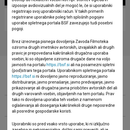
izposoje avdiovizualnih del je mogoč le, če si uporabniki
registrirajo svoj uporabniški račun. V takih primerih
Babsi Adler (2022)
registrirane uporabnike poleg teh splošnih pogojev
uporabe spletnega portala BSF zavezujejo tudi posebni
biografski, LGBT
pogoji.
Brez izrecnega pisnega dovoljenja Zavoda Filmoteka
oziroma drugih imetnikov avtorskih, izvajalskih ali drugih
pravic je prepovedana kakršnakoli drugačna uporaba
vsebin, ki so objavljene oziroma drugače dane na voljo
javnosti na portalu
https://bsf.si
ali na posamezni spletni
(pod)strani tega portala. Uporabnikom spletnega portala
https://bsf.si
ni dovoljeno javno reproduciranje, javno
distribuiranje, javno prenašanje, javno predvajanje, javno
Zasedba
prikazovanje ali drugačna javna priobčitev avtorskih del ali
drugih varovanih vsebin, objavljenih na tem portalu. Prav
tako ni dovoljena uporaba teh vsebin z namenom
Ekipa
oglaševanja ali doseganja kakršnekoli druge neposredne
ali posredne gospodarske koristi.
Uporabniki so pred vsako vrsto uporabe, ki ni izključno
Organizacije
zasebna in nekomercialna, dolžni sami preveriti, ali je