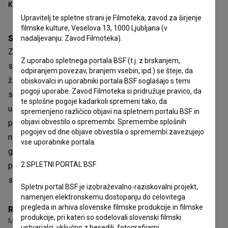
Kazalo
Upravitelj te spletne strani je Filmoteka, zavod za širjenje
filmske kulture, Veselova 13, 1000 Ljubljana (v
Sinopsis
nadaljevanju: Zavod Filmoteka).
Zabaven preplet odlične glasbe, spontanih in komičnih
Z uporabo spletnega portala BSF (t.j. z brskanjem,
situacij ter komentarjev ključnih akterjev v Magnificovem
odpiranjem povezav, branjem vsebin, ipd.) se šteje, da
življenju. V filmu scenaristke in režiserke Maje Pavlin se
obiskovalci in uporabniki portala BSF soglašajo s temi
pogoji uporabe. Zavod Filmoteka si pridružuje pravico, da
sprehodimo skozi Magnificovo bogato, razgibano in
te splošne pogoje kadarkoli spremeni tako, da
uspešno kariero – od konca 1980-ih, ko je svojo glasbeno
spremenjeno različico objavi na spletnem portalu BSF in
objavi obvestilo o spremembi. Spremembe splošnih
pot začel z zasedbo U'REDU, prek solo kariere, v kateri so
pogojev od dne objave obvestila o spremembi zavezujejo
nastali mnogi hiti, kot so 24.000 bacci, Kdo je Čefur, Halo
vse uporabnike portala.
gospodična, Silvija in številni drugi, pa vse do podpisa
2.SPLETNI PORTAL BSF
pogodbe z multinacionalko Sony, svetovnega uspeha s
skladbo Hir Aj Kam Hir Aj Go in ustvarjanja filmske glasbe.
Spletni portal BSF je izobraževalno-raziskovalni projekt,
namenjen elektronskemu dostopanju do celovitega
pregleda in arhiva slovenske filmske produkcije in filmske
Režija
produkcije, pri kateri so sodelovali slovenski filmski
Maja Pavlin
ustvarjalci, vključno z besedili, fotografijami,