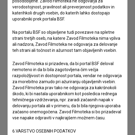
posodobljene. Zavod Filmoteka ne odgovarja za
Stik z uredništvom
verodostojnost, pravilnost ali preverjenost podatkov in
Spoštovani, s pomočjo spodnjega obrazca lahko stopite v
katerihkoli drugih vsebin, do katerih lahko dostopajo
stik z uredništvom Baze slovenskih filmov. Veseli bomo vaših
uporabniki prek portala BSF.
odzivov.
Na portalu BSF so objavljene tudi povezave na spletne
strani tretjih oseb, na katere Zavod Filmoteka nima vpliva
imam vprašanje
ali nadzora, Zavod Filmoteka ne odgovarja za delovanje
prijavljam napako
teh strani ali točnost in ažurnost tam objavljenih vsebin.
želim dodati podatke
Zavod Filmoteka si prizadeva, da bi portal BSF deloval
drugo
nemoteno in da bi bila zagotovljena čim večja
razpoložljivost in dostopnost portala, vendar ne odgovarja
za morebitno zamudo pri ažuriranju objavljenih vsebin.
Zavod Filmoteka prav tako ne odgovarja za kakršnokoli
škodo, ki bi nastala uporabnikom kot posledica rednega
tehničnega vzdrževanja, npr. zaradi začasnih napak v
delovanju portala ali v primeru, da bi bila njegova uporaba
začasno onemogočena. Zavod Filmoteka si bo prizadeval
vse napake odpraviti v najkrajšem možnem času.
6.VARSTVO OSEBNIH PODATKOV