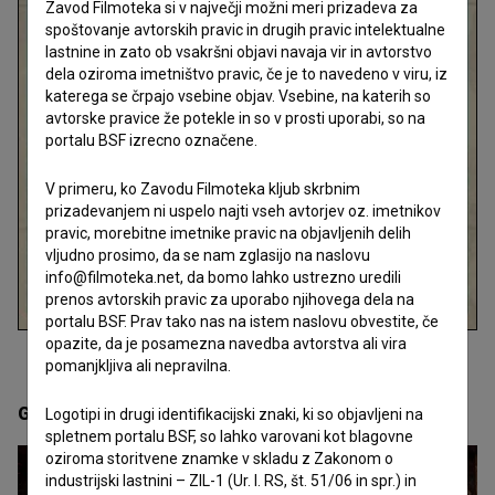
Zavod Filmoteka si v največji možni meri prizadeva za
spoštovanje avtorskih pravic in drugih pravic intelektualne
lastnine in zato ob vsakršni objavi navaja vir in avtorstvo
dela oziroma imetništvo pravic, če je to navedeno v viru, iz
katerega se črpajo vsebine objav. Vsebine, na katerih so
avtorske pravice že potekle in so v prosti uporabi, so na
portalu BSF izrecno označene.
V primeru, ko Zavodu Filmoteka kljub skrbnim
prizadevanjem ni uspelo najti vseh avtorjev oz. imetnikov
pravic, morebitne imetnike pravic na objavljenih delih
vljudno prosimo, da se nam zglasijo na naslovu
info@filmoteka.net, da bomo lahko ustrezno uredili
prenos avtorskih pravic za uporabo njihovega dela na
portalu BSF. Prav tako nas na istem naslovu obvestite, če
opazite, da je posamezna navedba avtorstva ali vira
pomanjkljiva ali nepravilna.
Galerija
(3)
Logotipi in drugi identifikacijski znaki, ki so objavljeni na
spletnem portalu BSF, so lahko varovani kot blagovne
oziroma storitvene znamke v skladu z Zakonom o
industrijski lastnini – ZIL-1 (Ur. l. RS, št. 51/06 in spr.) in