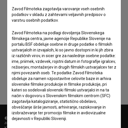
Zavod Filmoteka zagotavlja varovanje vseh osebnih
podatkov v skladu z zahtevami veljavnih predpisov o
varstvu osebnih podatkov.
Zavod Filmoteka na podlagi dovoljenja Slovenskega
filmskega centra, javne agencije Republike Slovenije na
portalu BSF obdeluje osebne in druge podatke o filmskih
ustvarjalcih in izvajalcih, ki so javno dostopni in ki jih zbira
iz različnih virov, in sicer gre za naslednje osebne podatke:
Sprejemam
splošne pogoje
in dajem
soglasje
za
ime, priimek, vzdevek, rojstni datum in fotografije igralcev,
režiserjev, montažerjev in drugih filmskih ustvarjalcev ter z
zbiranje, hrambo in obdelavo osebnih podatkov.
njimi povezanih oseb. Te podatke Zavod Filmoteka
obdeluje za namen vzpostavitve celovite baze in arhiva
slovenske filmske produkcije in filmske produkcije, pri
kateri so sodelovali slovenski filmski ustvarjalci in na ta
način v dogovoru s Slovenskim filmskim centrom (SFC)
zagotavlja katalogiziranje, statistično obdelavo,
obveščanje širše javnosti, arhiviranje, raziskovanje in
izobraževanje ter promocijo filmske in avdiovizualne
© 2018-2026, Filmoteka,
dejavnosti v Republiki Sloveniji.
zavod za širjenje filmske kulture
v7.151.0