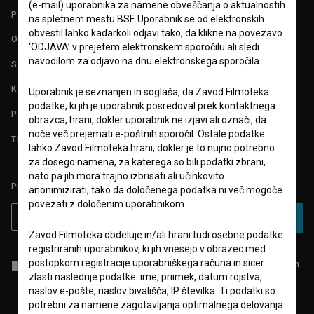
(e-mail) uporabnika za namene obveščanja o aktualnostih
POGOJI UPORABE
na spletnem mestu BSF. Uporabnik se od elektronskih
obvestil lahko kadarkoli odjavi tako, da klikne na povezavo
O PROJEKTU
‘ODJAVA’ v prejetem elektronskem sporočilu ali sledi
navodilom za odjavo na dnu elektronskega sporočila.
STATISTIKA
KONTAKT
Uporabnik je seznanjen in soglaša, da Zavod Filmoteka
podatke, ki jih je uporabnik posredoval prek kontaktnega
POGOSTA VPRAŠANJA
obrazca, hrani, dokler uporabnik ne izjavi ali označi, da
noče več prejemati e-poštnih sporočil. Ostale podatke
TEST FUNKCIONALNOSTI
lahko Zavod Filmoteka hrani, dokler je to nujno potrebno
za dosego namena, za katerega so bili podatki zbrani,
nato pa jih mora trajno izbrisati ali učinkovito
PRIJAVITE SE NA BSF NOVIČNIK:
anonimizirati, tako da določenega podatka ni več mogoče
povezati z določenim uporabnikom.
PRIJAVA
Zavod Filmoteka obdeluje in/ali hrani tudi osebne podatke
registriranih uporabnikov, ki jih vnesejo v obrazec med
postopkom registracije uporabniškega računa in sicer
Sprejemam
splošne pogoje
in dajem
soglasje
za zbiranje, hrambo in
obdelavo osebnih podatkov.
zlasti naslednje podatke: ime, priimek, datum rojstva,
naslov e-pošte, naslov bivališča, IP številka. Ti podatki so
potrebni za namene zagotavljanja optimalnega delovanja