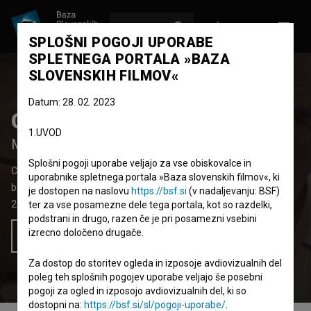
VPIŠI SE
EN
SPLOŠNI POGOJI UPORABE
SPLETNEGA PORTALA »BAZA
SLOVENSKIH FILMOV«
Datum: 28. 02. 2023
Charlatan Magnifique
1.UVOD
Magnifični šarlatan
Splošni pogoji uporabe veljajo za vse obiskovalce in
Celovečerni dokumentarni TV film
83' 44''
uporabnike spletnega portala »Baza slovenskih filmov«, ki
biografski, glasbeni
je dostopen na naslovu
https://bsf.si
(v nadaljevanju: BSF)
2016
Slovenija
ter za vse posamezne dele tega portala, kot so razdelki,
podstrani in drugo, razen če je pri posamezni vsebini
izrecno določeno drugače.
Želim si ogledati ta film
Za dostop do storitev ogleda in izposoje avdiovizualnih del
poleg teh splošnih pogojev uporabe veljajo še posebni
pogoji za ogled in izposojo avdiovizualnih del, ki so
dostopni na:
https://bsf.si/sl/pogoji-uporabe/
.