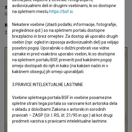
avdiovizualnimi deli in drugimi vsebinami, ki so dostopne
zasedba
na spletnem mestu
https://bsf.si
.
Robert Pešut
,
Aleksander Pešut
,
Barbara Pešut
Nekatere vsebine (zlasti podatki, informacije, fotografije,
Nagrade
preglednice ipd.) so na spletnem portalu dostopne
2 nagradi
brezplačno in brez omejitev. Za dostop ali uporabo drugih
vsebin (npr. ogled in izposoja avdiovizualnih del) pa veljajo
posebni pogoji. Uporabniki o dolžni prebrati vse vidne
oznake in pred vsakršno uporabo vsebin, ki so dostopne
na spletnem portalu BSF, preveriti pod kakšnimi pogoji
smejo dostopati do njih in kako (na kakšen način in v
kakšnem obsegu) jih smejo uporabljati.
3.PRAVICE INTELEKTUALNE LASTNINE
Vsebine spletnega portala BSF in vsebine posamezne
spletne strani tega portala so varovane kot avtorska dela
v skladu z določbami Zakona o avtorski in sorodnih
pravicah – ZASP (Ur. l. RS, št. 21/95 in spr.) ali kot drugi
predmeti varstva s pravicami intelektualne lastnine.