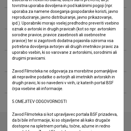
tovrstna uporaba dovoljena in pod kakšnimi pogoji (npr.
uporaba za namene doseganja gospodarske koristi, javno
Nagrade in nominacije
reproduciranje, javno distribuiranje, javno prikazovanje,
ipd.). Uporabniki morajo vselej predhodno preveriti vsebino
oznak o avtorski in drugih pravicah (kot so npr. avtorskim
sorodne pravice, pravice zasebnosti ali osebnostne
Projekcije
pravice) ter si zagotoviti dodatna pojasnila oziroma vsa
potrebna dovoljenja avtorjev ali drugih imetnikov pravic za
uporabo vsebin, ki so varovane z avtorskimi, sorodnimi ali
drugimi pravicami.
Razširjeni podatki
Zavod Filmoteka ne odgovarja za morebitne pomanjkljive
ali nepravilne podatke o avtorjih ali imetnikih avtorskih in
Snemalne lokacije
drugih pravic, ki so navedeni v virih, iz katerih portal BSF
črpa vsebine ali informacije.
5.OMEJITEV ODGOVORNOSTI
Zavod Filmoteka si kot upravljavec portala BSF prizadeva,
da bi bile informacije, ki so objavljene ali kako drugače
dostopne na spletnem portalu, točne, ažurne in redno