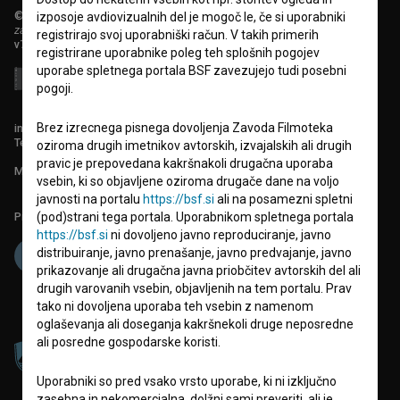
© 2018-2026, Filmoteka,
izposoje avdiovizualnih del je mogoč le, če si uporabniki
zavod za širjenje filmske kulture
registrirajo svoj uporabniški račun. V takih primerih
v7.151.0
registrirane uporabnike poleg teh splošnih pogojev
uporabe spletnega portala BSF zavezujejo tudi posebni
pogoji.
Brez izrecnega pisnega dovoljenja Zavoda Filmoteka
info@filmoteka.si
Tehnična pomoč: podpora@bsf.si
oziroma drugih imetnikov avtorskih, izvajalskih ali drugih
pravic je prepovedana kakršnakoli drugačna uporaba
Mednarodna številka ISSN 2670-787X
vsebin, ki so objavljene oziroma drugače dane na voljo
javnosti na portalu
https://bsf.si
ali na posamezni spletni
Projekt sofinancira:
(pod)strani tega portala. Uporabnikom spletnega portala
https://bsf.si
ni dovoljeno javno reproduciranje, javno
distribuiranje, javno prenašanje, javno predvajanje, javno
prikazovanje ali drugačna javna priobčitev avtorskih del ali
drugih varovanih vsebin, objavljenih na tem portalu. Prav
tako ni dovoljena uporaba teh vsebin z namenom
oglaševanja ali doseganja kakršnekoli druge neposredne
ali posredne gospodarske koristi.
Uporabniki so pred vsako vrsto uporabe, ki ni izključno
zasebna in nekomercialna, dolžni sami preveriti, ali je