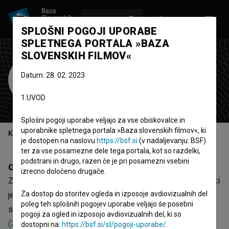
VPIŠI SE
EN
SPLOŠNI POGOJI UPORABE
SPLETNEGA PORTALA »BAZA
SLOVENSKIH FILMOV«
Zwinger film
Datum: 28. 02. 2023
produkcijska hiša
1.UVOD
Vienna, Avstrija
Splošni pogoji uporabe veljajo za vse obiskovalce in
uporabnike spletnega portala »Baza slovenskih filmov«, ki
Kazalo
je dostopen na naslovu
https://bsf.si
(v nadaljevanju: BSF)
ter za vse posamezne dele tega portala, kot so razdelki,
podstrani in drugo, razen če je pri posamezni vsebini
Opis
izrecno določeno drugače.
Zwinger film je avstrijska organizacija - produkcijska hiša, ki
Za dostop do storitev ogleda in izposoje avdiovizualnih del
je bila udeležena pri 8 projektih. Med najodmevnejše
poleg teh splošnih pogojev uporabe veljajo še posebni
spadajo
Posledice (2018)
,
Cent'anni (2024)
in
Družina
pogoji za ogled in izposojo avdiovizualnih del, ki so
(2017)
.
dostopni na:
https://bsf.si/sl/pogoji-uporabe/
.