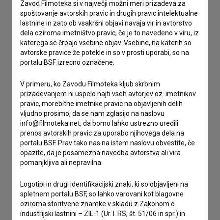
Zavod Filmoteka si v največji možni meri prizadeva za
spoštovanje avtorskih pravic in drugih pravic intelektualne
lastnine in zato ob vsakršni objavi navaja vir in avtorstvo
Stik z uredništvom
dela oziroma imetništvo pravic, če je to navedeno v viru, iz
katerega se črpajo vsebine objav. Vsebine, na katerih so
Spoštovani, s pomočjo spodnjega obrazca lahko stopite v
avtorske pravice že potekle in so v prosti uporabi, so na
stik z uredništvom Baze slovenskih filmov. Veseli bomo vaših
portalu BSF izrecno označene.
odzivov.
V primeru, ko Zavodu Filmoteka kljub skrbnim
imam vprašanje
prizadevanjem ni uspelo najti vseh avtorjev oz. imetnikov
pravic, morebitne imetnike pravic na objavljenih delih
prijavljam napako
vljudno prosimo, da se nam zglasijo na naslovu
želim dodati podatke
info@filmoteka.net, da bomo lahko ustrezno uredili
drugo
prenos avtorskih pravic za uporabo njihovega dela na
portalu BSF. Prav tako nas na istem naslovu obvestite, če
opazite, da je posamezna navedba avtorstva ali vira
pomanjkljiva ali nepravilna.
Logotipi in drugi identifikacijski znaki, ki so objavljeni na
spletnem portalu BSF, so lahko varovani kot blagovne
oziroma storitvene znamke v skladu z Zakonom o
industrijski lastnini – ZIL-1 (Ur. l. RS, št. 51/06 in spr.) in