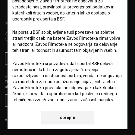
posodobljene. Zavod Filmoteka ne odgovarja za
verodostojnost, pravilnost ali preverjenost podatkov in
katerihkoli drugih vsebin, do katerih lahko dostopajo
uporabniki prek portala BSF.
Sledite nam na:
Na portalu BSF so objavljene tudi povezave na spletne
strani tretjih oseb, na katere Zavod Filmoteka nima vpliva
ali nadzora, Zavod Filmoteka ne odgovarja za delovanje
teh strani ali točnost in ažurnost tam objavljenih vsebin.
RSS novice
RSS dogodki
Zavod Filmoteka si prizadeva, da bi portal BSF deloval
nemoteno in da bi bila zagotovljena čim večja
razpoložljivost in dostopnost portala, vendar ne odgovarja
Podprite nas z donacijo na
za morebitno zamudo pri ažuriranju objavljenih vsebin.
TRR: SI56 6100 0001 5706 684,
ali s kreditno kartico:
Zavod Filmoteka prav tako ne odgovarja za kakršnokoli
škodo, ki bi nastala uporabnikom kot posledica rednega
tehničnega vzdrževanja, npr. zaradi začasnih napak v
Doniraj
delovanju portala ali v primeru, da bi bila njegova uporaba
začasno onemogočena. Zavod Filmoteka si bo prizadeval
sprejmi
vse napake odpraviti v najkrajšem možnem času.
Vse cene vsebujejo DDV.
6.VARSTVO OSEBNIH PODATKOV