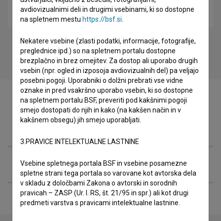
avdiovizualnimi deli in drugimi vsebinami, ki so dostopne
Družina (2017)
na spletnem mestu
https://bsf.si
.
Nekatere vsebine (zlasti podatki, informacije, fotografije,
preglednice ipd.) so na spletnem portalu dostopne
brezplačno in brez omejitev. Za dostop ali uporabo drugih
vsebin (npr. ogled in izposoja avdiovizualnih del) pa veljajo
posebni pogoji. Uporabniki o dolžni prebrati vse vidne
oznake in pred vsakršno uporabo vsebin, ki so dostopne
na spletnem portalu BSF, preveriti pod kakšnimi pogoji
smejo dostopati do njih in kako (na kakšen način in v
kakšnem obsegu) jih smejo uporabljati.
Filmografija (8)
3.PRAVICE INTELEKTUALNE LASTNINE
Razširjeni podatki
Vsebine spletnega portala BSF in vsebine posamezne
spletne strani tega portala so varovane kot avtorska dela
v skladu z določbami Zakona o avtorski in sorodnih
pravicah – ZASP (Ur. l. RS, št. 21/95 in spr.) ali kot drugi
predmeti varstva s pravicami intelektualne lastnine.