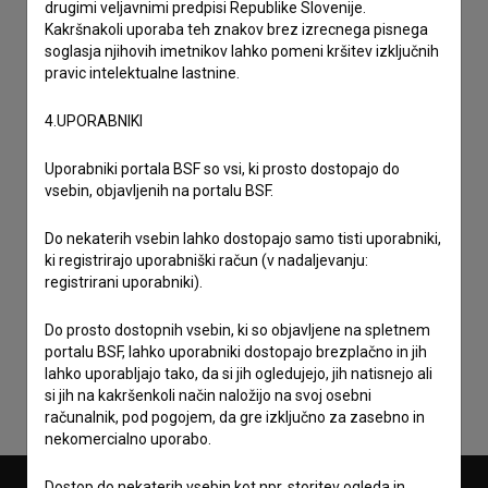
drugimi veljavnimi predpisi Republike Slovenije.
Kakršnakoli uporaba teh znakov brez izrecnega pisnega
soglasja njihovih imetnikov lahko pomeni kršitev izključnih
pravic intelektualne lastnine.
4.UPORABNIKI
Uporabniki portala BSF so vsi, ki prosto dostopajo do
vsebin, objavljenih na portalu BSF.
Do nekaterih vsebin lahko dostopajo samo tisti uporabniki,
ki registrirajo uporabniški račun (v nadaljevanju:
registrirani uporabniki).
Sprejemam
splošne pogoje
in dajem
soglasje
za
zbiranje, hrambo in obdelavo osebnih podatkov.
Do prosto dostopnih vsebin, ki so objavljene na spletnem
portalu BSF, lahko uporabniki dostopajo brezplačno in jih
lahko uporabljajo tako, da si jih ogledujejo, jih natisnejo ali
si jih na kakršenkoli način naložijo na svoj osebni
računalnik, pod pogojem, da gre izključno za zasebno in
nekomercialno uporabo.
Dostop do nekaterih vsebin kot npr. storitev ogleda in