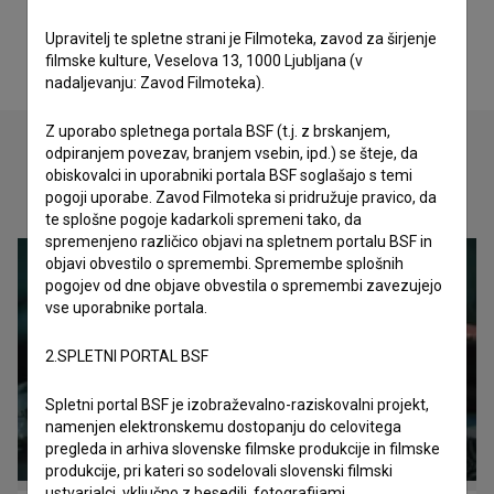
Upravitelj te spletne strani je Filmoteka, zavod za širjenje
filmske kulture, Veselova 13, 1000 Ljubljana (v
nadaljevanju: Zavod Filmoteka).
Z uporabo spletnega portala BSF (t.j. z brskanjem,
odpiranjem povezav, branjem vsebin, ipd.) se šteje, da
obiskovalci in uporabniki portala BSF soglašajo s temi
Oglejte si
pogoji uporabe. Zavod Filmoteka si pridružuje pravico, da
te splošne pogoje kadarkoli spremeni tako, da
spremenjeno različico objavi na spletnem portalu BSF in
objavi obvestilo o spremembi. Spremembe splošnih
pogojev od dne objave obvestila o spremembi zavezujejo
vse uporabnike portala.
2.SPLETNI PORTAL BSF
Spletni portal BSF je izobraževalno-raziskovalni projekt,
namenjen elektronskemu dostopanju do celovitega
pregleda in arhiva slovenske filmske produkcije in filmske
produkcije, pri kateri so sodelovali slovenski filmski
ustvarjalci, vključno z besedili, fotografijami,