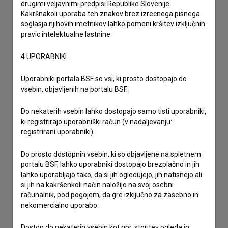
drugimi veljavnimi predpisi Republike Slovenije.
Kakršnakoli uporaba teh znakov brez izrecnega pisnega
soglasja njihovih imetnikov lahko pomeni kršitev izključnih
pravic intelektualne lastnine.
4.UPORABNIKI
Uporabniki portala BSF so vsi, ki prosto dostopajo do
vsebin, objavljenih na portalu BSF.
Do nekaterih vsebin lahko dostopajo samo tisti uporabniki,
ki registrirajo uporabniški račun (v nadaljevanju:
registrirani uporabniki).
Do prosto dostopnih vsebin, ki so objavljene na spletnem
portalu BSF, lahko uporabniki dostopajo brezplačno in jih
lahko uporabljajo tako, da si jih ogledujejo, jih natisnejo ali
si jih na kakršenkoli način naložijo na svoj osebni
računalnik, pod pogojem, da gre izključno za zasebno in
nekomercialno uporabo.
Sprejemam
splošne pogoje
in dajem
soglasje
za
Dostop do nekaterih vsebin kot npr. storitev ogleda in