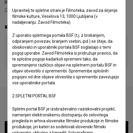
produkcijska hiša, ki je bila udeležena pri
Srebrna koža
(2009)
in
Noč (2006)
.
Upravitelj te spletne strani je Filmoteka, zavod za širjenje
filmske kulture, Veselova 13, 1000 Ljubljana (v
nadaljevanju: Zavod Filmoteka).
Kontaktni podatki
Z uporabo spletnega portala BSF (t.j. z brskanjem,
odpiranjem povezav, branjem vsebin, ipd.) se šteje, da
Start film production Stockholm
obiskovalci in uporabniki portala BSF soglašajo s temi
pogoji uporabe. Zavod Filmoteka si pridružuje pravico, da
naslov
te splošne pogoje kadarkoli spremeni tako, da
Stockholm, Stockholm, Švedska
spremenjeno različico objavi na spletnem portalu BSF in
objavi obvestilo o spremembi. Spremembe splošnih
pogojev od dne objave obvestila o spremembi zavezujejo
vse uporabnike portala.
2.SPLETNI PORTAL BSF
Oglejte si
Spletni portal BSF je izobraževalno-raziskovalni projekt,
namenjen elektronskemu dostopanju do celovitega
pregleda in arhiva slovenske filmske produkcije in filmske
produkcije, pri kateri so sodelovali slovenski filmski
ustvarjalci, vključno z besedili, fotografijami,