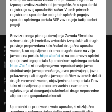
zbiranje, hrambo in obdelavo osebnih podatkov.
izposoje avdiovizualnih del je mogoč le, če si uporabniki
registrirajo svoj uporabniški račun. V takih primerih
registrirane uporabnike poleg teh splošnih pogojev
uporabe spletnega portala BSF zavezujejo tudi posebni
pogoji.
Brez izrecnega pisnega dovoljenja Zavoda Filmoteka
oziroma drugih imetnikov avtorskih, izvajalskih ali drugih
pravic je prepovedana kakršnakoli drugačna uporaba
© 2018-2026, Filmoteka,
vsebin, ki so objavljene oziroma drugače dane na voljo
zavod za širjenje filmske kulture
v7.151.0
javnosti na portalu
https://bsf.si
ali na posamezni spletni
(pod)strani tega portala. Uporabnikom spletnega portala
https://bsf.si
ni dovoljeno javno reproduciranje, javno
distribuiranje, javno prenašanje, javno predvajanje, javno
prikazovanje ali drugačna javna priobčitev avtorskih del ali
info@filmoteka.si
drugih varovanih vsebin, objavljenih na tem portalu. Prav
Tehnična pomoč: podpora@bsf.si
tako ni dovoljena uporaba teh vsebin z namenom
Mednarodna številka ISSN 2670-787X
oglaševanja ali doseganja kakršnekoli druge neposredne
ali posredne gospodarske koristi.
Projekt sofinancira:
Uporabniki so pred vsako vrsto uporabe, ki ni izključno
zasebna in nekomercialna, dolžni sami preveriti, ali je