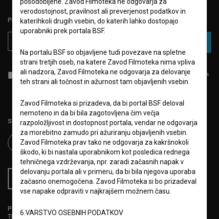
posodobljene. Zavod Filmoteka ne odgovarja za
verodostojnost, pravilnost ali preverjenost podatkov in
PRIJAVITE SE NA BSF NOVIČNIK:
katerihkoli drugih vsebin, do katerih lahko dostopajo
uporabniki prek portala BSF.
PRIJAVA
Na portalu BSF so objavljene tudi povezave na spletne
strani tretjih oseb, na katere Zavod Filmoteka nima vpliva
ali nadzora, Zavod Filmoteka ne odgovarja za delovanje
Sprejemam
splošne pogoje
in dajem
soglasje
za zbiranje, hrambo in
teh strani ali točnost in ažurnost tam objavljenih vsebin.
obdelavo osebnih podatkov.
Zavod Filmoteka si prizadeva, da bi portal BSF deloval
nemoteno in da bi bila zagotovljena čim večja
Sledite nam na:
razpoložljivost in dostopnost portala, vendar ne odgovarja
za morebitno zamudo pri ažuriranju objavljenih vsebin.
Zavod Filmoteka prav tako ne odgovarja za kakršnokoli
škodo, ki bi nastala uporabnikom kot posledica rednega
tehničnega vzdrževanja, npr. zaradi začasnih napak v
delovanju portala ali v primeru, da bi bila njegova uporaba
RSS novice
RSS dogodki
začasno onemogočena. Zavod Filmoteka si bo prizadeval
vse napake odpraviti v najkrajšem možnem času.
Podprite nas z donacijo na
6.VARSTVO OSEBNIH PODATKOV
TRR: SI56 6100 0001 5706 684,