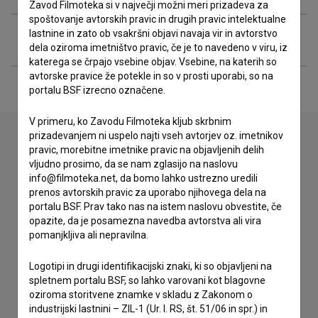
Zavod Filmoteka si v največji možni meri prizadeva za
spoštovanje avtorskih pravic in drugih pravic intelektualne
lastnine in zato ob vsakršni objavi navaja vir in avtorstvo
Razširjeni podatki
dela oziroma imetništvo pravic, če je to navedeno v viru, iz
katerega se črpajo vsebine objav. Vsebine, na katerih so
avtorske pravice že potekle in so v prosti uporabi, so na
portalu BSF izrecno označene.
V primeru, ko Zavodu Filmoteka kljub skrbnim
prizadevanjem ni uspelo najti vseh avtorjev oz. imetnikov
pravic, morebitne imetnike pravic na objavljenih delih
Stik z uredništvom
vljudno prosimo, da se nam zglasijo na naslovu
info@filmoteka.net, da bomo lahko ustrezno uredili
Spoštovani, s pomočjo spodnjega obrazca lahko stopite v
prenos avtorskih pravic za uporabo njihovega dela na
stik z uredništvom Baze slovenskih filmov. Veseli bomo vaših
portalu BSF. Prav tako nas na istem naslovu obvestite, če
odzivov.
opazite, da je posamezna navedba avtorstva ali vira
pomanjkljiva ali nepravilna.
imam vprašanje
Logotipi in drugi identifikacijski znaki, ki so objavljeni na
prijavljam napako
spletnem portalu BSF, so lahko varovani kot blagovne
želim dodati podatke
oziroma storitvene znamke v skladu z Zakonom o
industrijski lastnini – ZIL-1 (Ur. l. RS, št. 51/06 in spr.) in
drugo