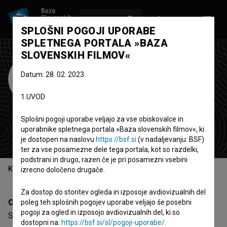
VPIŠI SE
EN
SPLOŠNI POGOJI UPORABE
SPLETNEGA PORTALA »BAZA
SLOVENSKIH FILMOV«
Start film
Datum: 28. 02. 2023
production
1.UVOD
Stockholm
Splošni pogoji uporabe veljajo za vse obiskovalce in
produkcijska hiša
uporabnike spletnega portala »Baza slovenskih filmov«, ki
Švedska
je dostopen na naslovu
https://bsf.si
(v nadaljevanju: BSF)
ter za vse posamezne dele tega portala, kot so razdelki,
podstrani in drugo, razen če je pri posamezni vsebini
Kazalo
izrecno določeno drugače.
Za dostop do storitev ogleda in izposoje avdiovizualnih del
Opis
poleg teh splošnih pogojev uporabe veljajo še posebni
pogoji za ogled in izposojo avdiovizualnih del, ki so
Start film production Stockholm je švedska organizacija -
dostopni na:
https://bsf.si/sl/pogoji-uporabe/
.