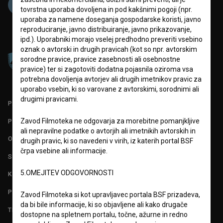
tovrstna uporaba dovoljena in pod kakšnimi pogoji (npr.
uporaba za namene doseganja gospodarske koristi, javno
reproduciranje, javno distribuiranje, javno prikazovanje,
ipd.). Uporabniki morajo vselej predhodno preveriti vsebino
oznak o avtorski in drugih pravicah (kot so npr. avtorskim
sorodne pravice, pravice zasebnosti ali osebnostne
pravice) ter si zagotoviti dodatna pojasnila oziroma vsa
potrebna dovoljenja avtorjev ali drugih imetnikov pravic za
uporabo vsebin, ki so varovane z avtorskimi, sorodnimi ali
drugimi pravicami.
PARTNERJI
Zavod Filmoteka ne odgovarja za morebitne pomanjkljive
POGOJI UPORABE
ali nepravilne podatke o avtorjih ali imetnikih avtorskih in
O PROJEKTU
drugih pravic, ki so navedeni v virih, iz katerih portal BSF
črpa vsebine ali informacije.
STATISTIKA
5.OMEJITEV ODGOVORNOSTI
KONTAKT
POGOSTA VPRAŠANJA
Zavod Filmoteka si kot upravljavec portala BSF prizadeva,
da bi bile informacije, ki so objavljene ali kako drugače
TEST FUNKCIONALNOSTI
dostopne na spletnem portalu, točne, ažurne in redno