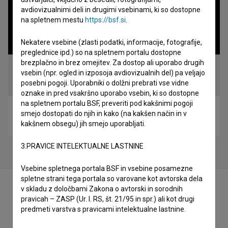
avdiovizualnimi deli in drugimi vsebinami, ki so dostopne
na spletnem mestu
https://bsf.si
.
Nekatere vsebine (zlasti podatki, informacije, fotografije,
preglednice ipd.) so na spletnem portalu dostopne
brezplačno in brez omejitev. Za dostop ali uporabo drugih
vsebin (npr. ogled in izposoja avdiovizualnih del) pa veljajo
posebni pogoji. Uporabniki o dolžni prebrati vse vidne
oznake in pred vsakršno uporabo vsebin, ki so dostopne
na spletnem portalu BSF, preveriti pod kakšnimi pogoji
Srebrna koža (2009)
smejo dostopati do njih in kako (na kakšen način in v
fantastični, znanstveni
kakšnem obsegu) jih smejo uporabljati.
3.PRAVICE INTELEKTUALNE LASTNINE
Vsebine spletnega portala BSF in vsebine posamezne
spletne strani tega portala so varovane kot avtorska dela
v skladu z določbami Zakona o avtorski in sorodnih
pravicah – ZASP (Ur. l. RS, št. 21/95 in spr.) ali kot drugi
predmeti varstva s pravicami intelektualne lastnine.
Filmografija (2)