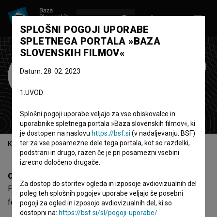
VPIŠI SE
EN
SPLOŠNI POGOJI UPORABE
SPLETNEGA PORTALA »BAZA
SLOVENSKIH FILMOV«
Filmed by Bike Film
Datum: 28. 02. 2023
Festival
1.UVOD
festival
Portland, Združene države
Splošni pogoji uporabe veljajo za vse obiskovalce in
uporabnike spletnega portala »Baza slovenskih filmov«, ki
je dostopen na naslovu
https://bsf.si
(v nadaljevanju: BSF)
ter za vse posamezne dele tega portala, kot so razdelki,
Kazalo
podstrani in drugo, razen če je pri posamezni vsebini
izrecno določeno drugače.
Opis
Za dostop do storitev ogleda in izposoje avdiovizualnih del
Filmed by Bike Film Festival je ameriška organizacija -
poleg teh splošnih pogojev uporabe veljajo še posebni
festival.
pogoji za ogled in izposojo avdiovizualnih del, ki so
dostopni na:
https://bsf.si/sl/pogoji-uporabe/
.