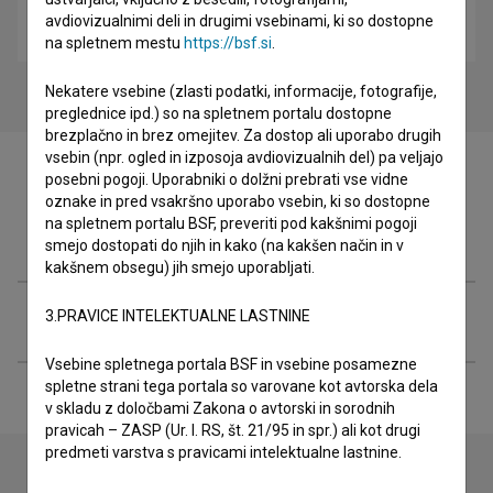
Bizgeci: Nespečnost (2009)
avdiovizualnimi deli in drugimi vsebinami, ki so dostopne
otroški
na spletnem mestu
https://bsf.si
.
Nekatere vsebine (zlasti podatki, informacije, fotografije,
preglednice ipd.) so na spletnem portalu dostopne
brezplačno in brez omejitev. Za dostop ali uporabo drugih
vsebin (npr. ogled in izposoja avdiovizualnih del) pa veljajo
posebni pogoji. Uporabniki o dolžni prebrati vse vidne
oznake in pred vsakršno uporabo vsebin, ki so dostopne
na spletnem portalu BSF, preveriti pod kakšnimi pogoji
Festivalske izdaje
smejo dostopati do njih in kako (na kakšen način in v
kakšnem obsegu) jih smejo uporabljati.
Razširjeni podatki
3.PRAVICE INTELEKTUALNE LASTNINE
Vsebine spletnega portala BSF in vsebine posamezne
spletne strani tega portala so varovane kot avtorska dela
v skladu z določbami Zakona o avtorski in sorodnih
pravicah – ZASP (Ur. l. RS, št. 21/95 in spr.) ali kot drugi
predmeti varstva s pravicami intelektualne lastnine.