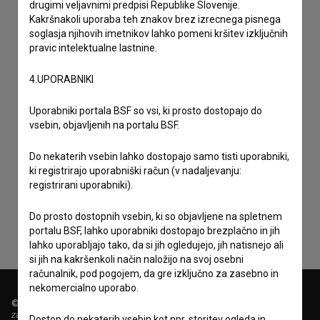
drugimi veljavnimi predpisi Republike Slovenije.
Kakršnakoli uporaba teh znakov brez izrecnega pisnega
soglasja njihovih imetnikov lahko pomeni kršitev izključnih
pravic intelektualne lastnine.
4.UPORABNIKI
Uporabniki portala BSF so vsi, ki prosto dostopajo do
vsebin, objavljenih na portalu BSF.
Do nekaterih vsebin lahko dostopajo samo tisti uporabniki,
Sprejemam
splošne pogoje
in dajem
soglasje
za
ki registrirajo uporabniški račun (v nadaljevanju:
zbiranje, hrambo in obdelavo osebnih podatkov.
registrirani uporabniki).
Do prosto dostopnih vsebin, ki so objavljene na spletnem
portalu BSF, lahko uporabniki dostopajo brezplačno in jih
lahko uporabljajo tako, da si jih ogledujejo, jih natisnejo ali
si jih na kakršenkoli način naložijo na svoj osebni
računalnik, pod pogojem, da gre izključno za zasebno in
nekomercialno uporabo.
© 2018-2026, Filmoteka,
zavod za širjenje filmske kulture
Dostop do nekaterih vsebin kot npr. storitev ogleda in