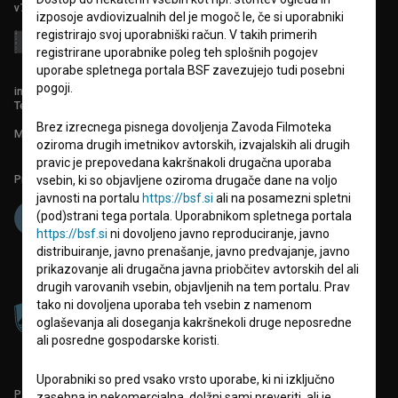
v7.151.0
izposoje avdiovizualnih del je mogoč le, če si uporabniki
registrirajo svoj uporabniški račun. V takih primerih
registrirane uporabnike poleg teh splošnih pogojev
uporabe spletnega portala BSF zavezujejo tudi posebni
pogoji.
info@filmoteka.si
Tehnična pomoč: podpora@bsf.si
Brez izrecnega pisnega dovoljenja Zavoda Filmoteka
Mednarodna številka ISSN 2670-787X
oziroma drugih imetnikov avtorskih, izvajalskih ali drugih
pravic je prepovedana kakršnakoli drugačna uporaba
Projekt sofinancira:
vsebin, ki so objavljene oziroma drugače dane na voljo
javnosti na portalu
https://bsf.si
ali na posamezni spletni
(pod)strani tega portala. Uporabnikom spletnega portala
https://bsf.si
ni dovoljeno javno reproduciranje, javno
distribuiranje, javno prenašanje, javno predvajanje, javno
prikazovanje ali drugačna javna priobčitev avtorskih del ali
drugih varovanih vsebin, objavljenih na tem portalu. Prav
tako ni dovoljena uporaba teh vsebin z namenom
oglaševanja ali doseganja kakršnekoli druge neposredne
ali posredne gospodarske koristi.
Uporabniki so pred vsako vrsto uporabe, ki ni izključno
PARTNERJI
zasebna in nekomercialna, dolžni sami preveriti, ali je