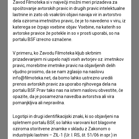
Zavod Filmoteka si v največji možni meri prizadeva za
Stik z uredništvom
spoštovanje avtorskih pravic in drugih pravic intelektualne
lastnine in zato ob vsakršni objavi navaja vir in avtorstvo
Spoštovani, s pomočjo spodnjega obrazca lahko stopite v
dela oziroma imetništvo pravic, če je to navedeno v viru, iz
stik z uredništvom Baze slovenskih filmov. Veseli bomo vaših
katerega se črpajo vsebine objav. Vsebine, na katerih so
odzivov.
avtorske pravice že potekle in so v prosti uporabi, so na
portalu BSF izrecno označene.
imam vprašanje
V primeru, ko Zavodu Filmoteka kljub skrbnim
prijavljam napako
prizadevanjem ni uspelo najti vseh avtorjev oz. imetnikov
želim dodati podatke
pravic, morebitne imetnike pravic na objavljenih delih
drugo
vljudno prosimo, da se nam zglasijo na naslovu
info@filmoteka.net, da bomo lahko ustrezno uredili
prenos avtorskih pravic za uporabo njihovega dela na
portalu BSF. Prav tako nas na istem naslovu obvestite, če
opazite, da je posamezna navedba avtorstva ali vira
pomanjkljiva ali nepravilna.
Logotipi in drugi identifikacijski znaki, ki so objavljeni na
spletnem portalu BSF, so lahko varovani kot blagovne
oziroma storitvene znamke v skladu z Zakonom o
industrijski lastnini – ZIL-1 (Ur. l. RS, št. 51/06 in spr.) in