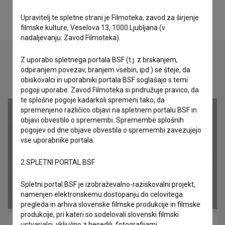
Upravitelj te spletne strani je Filmoteka, zavod za širjenje
filmske kulture, Veselova 13, 1000 Ljubljana (v
nadaljevanju: Zavod Filmoteka).
Z uporabo spletnega portala BSF (t.j. z brskanjem,
odpiranjem povezav, branjem vsebin, ipd.) se šteje, da
Oglejte si
obiskovalci in uporabniki portala BSF soglašajo s temi
pogoji uporabe. Zavod Filmoteka si pridružuje pravico, da
te splošne pogoje kadarkoli spremeni tako, da
spremenjeno različico objavi na spletnem portalu BSF in
objavi obvestilo o spremembi. Spremembe splošnih
pogojev od dne objave obvestila o spremembi zavezujejo
vse uporabnike portala.
2.SPLETNI PORTAL BSF
Spletni portal BSF je izobraževalno-raziskovalni projekt,
namenjen elektronskemu dostopanju do celovitega
pregleda in arhiva slovenske filmske produkcije in filmske
produkcije, pri kateri so sodelovali slovenski filmski
ustvarjalci, vključno z besedili, fotografijami,