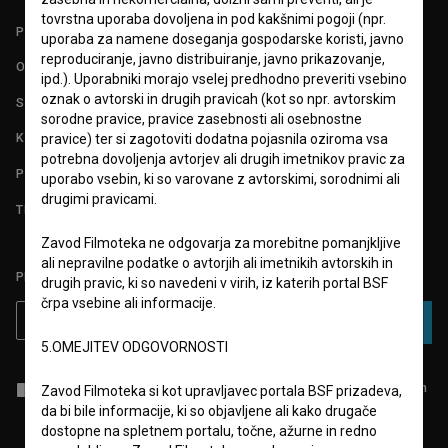
tovrstna uporaba dovoljena in pod kakšnimi pogoji (npr.
POGOJI UPORABE
uporaba za namene doseganja gospodarske koristi, javno
reproduciranje, javno distribuiranje, javno prikazovanje,
O PROJEKTU
ipd.). Uporabniki morajo vselej predhodno preveriti vsebino
oznak o avtorski in drugih pravicah (kot so npr. avtorskim
STATISTIKA
sorodne pravice, pravice zasebnosti ali osebnostne
KONTAKT
pravice) ter si zagotoviti dodatna pojasnila oziroma vsa
potrebna dovoljenja avtorjev ali drugih imetnikov pravic za
POGOSTA VPRAŠANJA
uporabo vsebin, ki so varovane z avtorskimi, sorodnimi ali
drugimi pravicami.
TEST FUNKCIONALNOSTI
Zavod Filmoteka ne odgovarja za morebitne pomanjkljive
ali nepravilne podatke o avtorjih ali imetnikih avtorskih in
PRIJAVITE SE NA BSF NOVIČNIK:
drugih pravic, ki so navedeni v virih, iz katerih portal BSF
črpa vsebine ali informacije.
PRIJAVA
5.OMEJITEV ODGOVORNOSTI
Sprejemam
splošne pogoje
in dajem
soglasje
za zbiranje, hrambo in
Zavod Filmoteka si kot upravljavec portala BSF prizadeva,
obdelavo osebnih podatkov.
da bi bile informacije, ki so objavljene ali kako drugače
dostopne na spletnem portalu, točne, ažurne in redno