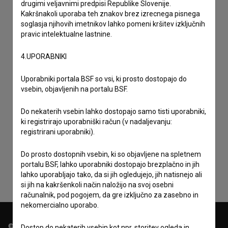
drugimi veljavnimi predpisi Republike Slovenije.
Kakršnakoli uporaba teh znakov brez izrecnega pisnega
soglasja njihovih imetnikov lahko pomeni kršitev izključnih
pravic intelektualne lastnine.
4.UPORABNIKI
Uporabniki portala BSF so vsi, ki prosto dostopajo do
vsebin, objavljenih na portalu BSF.
Do nekaterih vsebin lahko dostopajo samo tisti uporabniki,
ki registrirajo uporabniški račun (v nadaljevanju:
Sprejemam
splošne pogoje
in dajem
soglasje
za
registrirani uporabniki).
zbiranje, hrambo in obdelavo osebnih podatkov.
Do prosto dostopnih vsebin, ki so objavljene na spletnem
portalu BSF, lahko uporabniki dostopajo brezplačno in jih
lahko uporabljajo tako, da si jih ogledujejo, jih natisnejo ali
si jih na kakršenkoli način naložijo na svoj osebni
računalnik, pod pogojem, da gre izključno za zasebno in
nekomercialno uporabo.
© 2018-2026, Filmoteka,
Dostop do nekaterih vsebin kot npr. storitev ogleda in