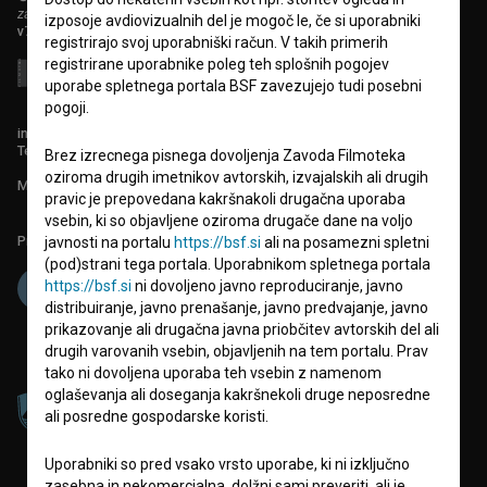
zavod za širjenje filmske kulture
izposoje avdiovizualnih del je mogoč le, če si uporabniki
v7.151.0
registrirajo svoj uporabniški račun. V takih primerih
registrirane uporabnike poleg teh splošnih pogojev
uporabe spletnega portala BSF zavezujejo tudi posebni
pogoji.
info@filmoteka.si
Tehnična pomoč: podpora@bsf.si
Brez izrecnega pisnega dovoljenja Zavoda Filmoteka
oziroma drugih imetnikov avtorskih, izvajalskih ali drugih
Mednarodna številka ISSN 2670-787X
pravic je prepovedana kakršnakoli drugačna uporaba
vsebin, ki so objavljene oziroma drugače dane na voljo
Projekt sofinancira:
javnosti na portalu
https://bsf.si
ali na posamezni spletni
(pod)strani tega portala. Uporabnikom spletnega portala
https://bsf.si
ni dovoljeno javno reproduciranje, javno
distribuiranje, javno prenašanje, javno predvajanje, javno
prikazovanje ali drugačna javna priobčitev avtorskih del ali
drugih varovanih vsebin, objavljenih na tem portalu. Prav
tako ni dovoljena uporaba teh vsebin z namenom
oglaševanja ali doseganja kakršnekoli druge neposredne
ali posredne gospodarske koristi.
Uporabniki so pred vsako vrsto uporabe, ki ni izključno
zasebna in nekomercialna, dolžni sami preveriti, ali je