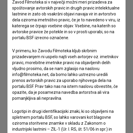
Zavod Filmoteka si v največji možni meri prizadeva za
spoštovanje avtorskih pravic in drugih pravic intelektualne
Stik z uredništvom
lastnine in zato ob vsakršni objavi navaja vir in avtorstvo
dela oziroma imetništvo pravic, če je to navedeno v viru, iz
Spoštovani, s pomočjo spodnjega obrazca lahko stopite v
katerega se črpajo vsebine objav. Vsebine, na katerih so
stik z uredništvom Baze slovenskih filmov. Veseli bomo vaših
avtorske pravice že potekle in so v prosti uporabi, so na
odzivov.
portalu BSF izrecno označene.
imam vprašanje
V primeru, ko Zavodu Filmoteka kljub skrbnim
prizadevanjem ni uspelo najti vseh avtorjev oz. imetnikov
prijavljam napako
pravic, morebitne imetnike pravic na objavljenih delih
želim dodati podatke
vljudno prosimo, da se nam zglasijo na naslovu
drugo
info@filmoteka.net, da bomo lahko ustrezno uredili
prenos avtorskih pravic za uporabo njihovega dela na
portalu BSF. Prav tako nas na istem naslovu obvestite, če
opazite, da je posamezna navedba avtorstva ali vira
pomanjkljiva ali nepravilna.
Logotipi in drugi identifikacijski znaki, ki so objavljeni na
spletnem portalu BSF, so lahko varovani kot blagovne
oziroma storitvene znamke v skladu z Zakonom o
industrijski lastnini – ZIL-1 (Ur. l. RS, št. 51/06 in spr.) in