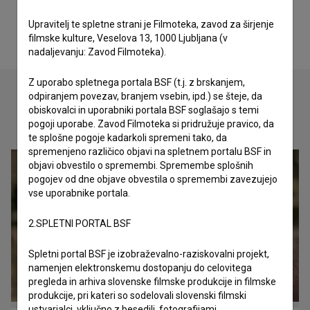
Upravitelj te spletne strani je Filmoteka, zavod za širjenje
filmske kulture, Veselova 13, 1000 Ljubljana (v
nadaljevanju: Zavod Filmoteka).
Z uporabo spletnega portala BSF (t.j. z brskanjem,
odpiranjem povezav, branjem vsebin, ipd.) se šteje, da
obiskovalci in uporabniki portala BSF soglašajo s temi
Oglejte si
pogoji uporabe. Zavod Filmoteka si pridružuje pravico, da
te splošne pogoje kadarkoli spremeni tako, da
spremenjeno različico objavi na spletnem portalu BSF in
objavi obvestilo o spremembi. Spremembe splošnih
pogojev od dne objave obvestila o spremembi zavezujejo
vse uporabnike portala.
2.SPLETNI PORTAL BSF
Spletni portal BSF je izobraževalno-raziskovalni projekt,
namenjen elektronskemu dostopanju do celovitega
pregleda in arhiva slovenske filmske produkcije in filmske
produkcije, pri kateri so sodelovali slovenski filmski
ustvarjalci, vključno z besedili, fotografijami,