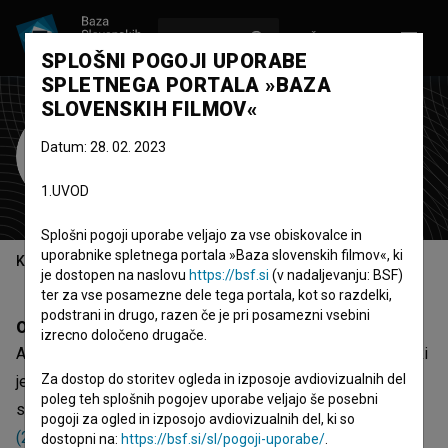
VPIŠI SE
EN
SPLOŠNI POGOJI UPORABE
SPLETNEGA PORTALA »BAZA
SLOVENSKIH FILMOV«
ALTRX Film
Datum: 28. 02. 2023
produkcijska hiša
1.UVOD
Ljubljana, Slovenija
Splošni pogoji uporabe veljajo za vse obiskovalce in
uporabnike spletnega portala »Baza slovenskih filmov«, ki
Kazalo
je dostopen na naslovu
https://bsf.si
(v nadaljevanju: BSF)
ter za vse posamezne dele tega portala, kot so razdelki,
podstrani in drugo, razen če je pri posamezni vsebini
Opis
izrecno določeno drugače.
ALTRX Film je slovenska organizacija - produkcijska hiša, ki
Za dostop do storitev ogleda in izposoje avdiovizualnih del
je bila udeležena pri 8 projektih. Med najodmevnejše
poleg teh splošnih pogojev uporabe veljajo še posebni
spadajo
Ostanki (2021)
,
Dekonstrukcija (2023)
in
Zavetje
pogoji za ogled in izposojo avdiovizualnih del, ki so
(2024)
.
dostopni na:
https://bsf.si/sl/pogoji-uporabe/
.