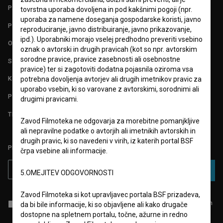
PARTNERJI
tovrstna uporaba dovoljena in pod kakšnimi pogoji (npr.
uporaba za namene doseganja gospodarske koristi, javno
POGOJI UPORABE
reproduciranje, javno distribuiranje, javno prikazovanje,
ipd.). Uporabniki morajo vselej predhodno preveriti vsebino
O PROJEKTU
oznak o avtorski in drugih pravicah (kot so npr. avtorskim
sorodne pravice, pravice zasebnosti ali osebnostne
STATISTIKA
pravice) ter si zagotoviti dodatna pojasnila oziroma vsa
KONTAKT
potrebna dovoljenja avtorjev ali drugih imetnikov pravic za
uporabo vsebin, ki so varovane z avtorskimi, sorodnimi ali
POGOSTA VPRAŠANJA
drugimi pravicami.
TEST FUNKCIONALNOSTI
Zavod Filmoteka ne odgovarja za morebitne pomanjkljive
ali nepravilne podatke o avtorjih ali imetnikih avtorskih in
drugih pravic, ki so navedeni v virih, iz katerih portal BSF
PRIJAVITE SE NA BSF NOVIČNIK:
črpa vsebine ali informacije.
PRIJAVA
5.OMEJITEV ODGOVORNOSTI
Zavod Filmoteka si kot upravljavec portala BSF prizadeva,
Sprejemam
splošne pogoje
in dajem
soglasje
za zbiranje, hrambo in
da bi bile informacije, ki so objavljene ali kako drugače
obdelavo osebnih podatkov.
dostopne na spletnem portalu, točne, ažurne in redno