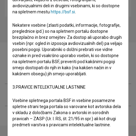
avdiovizualnimi deli in drugimi vsebinami, ki so dostopne
Ostanki (2021)
na spletnem mestu
https://bsf.si
.
Nekatere vsebine (zlasti podatki, informacije, fotografije,
preglednice ipd.) so na spletnem portalu dostopne
brezplačno in brez omejitev. Za dostop ali uporabo drugih
vsebin (npr. ogled in izposoja avdiovizualnih del) pa veljajo
posebni pogoji. Uporabniki o dolžni prebrati vse vidne
oznake in pred vsakršno uporabo vsebin, ki so dostopne
na spletnem portalu BSF, preveriti pod kakšnimi pogoji
smejo dostopati do njih in kako (na kakšen način in v
Filmografija (8)
kakšnem obsegu) jih smejo uporabljati.
3.PRAVICE INTELEKTUALNE LASTNINE
Razširjeni podatki
Vsebine spletnega portala BSF in vsebine posamezne
spletne strani tega portala so varovane kot avtorska dela
v skladu z določbami Zakona o avtorski in sorodnih
pravicah – ZASP (Ur. l. RS, št. 21/95 in spr.) ali kot drugi
predmeti varstva s pravicami intelektualne lastnine.