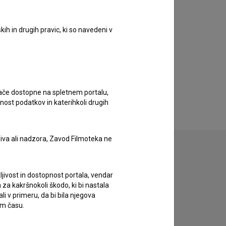
ih in drugih pravic, ki so navedeni v
ugače dostopne na spletnem portalu,
nost podatkov in katerihkoli drugih
liva ali nadzora, Zavod Filmoteka ne
ljivost in dostopnost portala, vendar
zivov.
za kakršnokoli škodo, ki bi nastala
 v primeru, da bi bila njegova
em času.