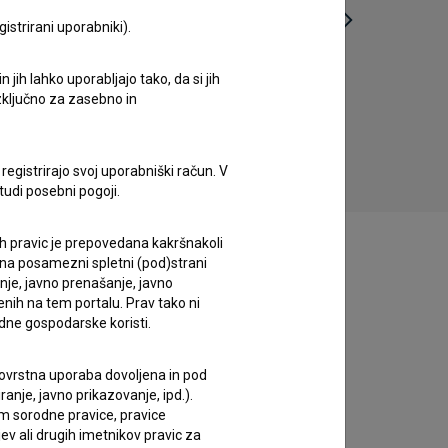
istrirani uporabniki).
jih lahko uporabljajo tako, da si jih
Najbolje zate in za vse druge (2024)
izključno za zasebno in
drama
registrirajo svoj uporabniški račun. V
tudi posebni pogoji.
ih pravic je prepovedana kakršnakoli
 na posamezni spletni (pod)strani
anje, javno prenašanje, javno
enih na tem portalu. Prav tako ni
dne gospodarske koristi.
 tovrstna uporaba dovoljena in pod
anje, javno prikazovanje, ipd.).
im sorodne pravice, pravice
ev ali drugih imetnikov pravic za