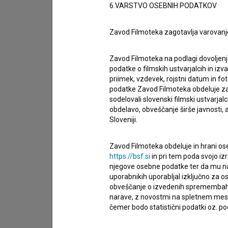
6.VARSTVO OSEBNIH PODATKOV
želim dodati podatke
drugo
Zavod Filmoteka zagotavlja varovanj
Zavod Filmoteka na podlagi dovoljenj
podatke o filmskih ustvarjalcih in izvaj
priimek, vzdevek, rojstni datum in fot
podatke Zavod Filmoteka obdeluje za n
sodelovali slovenski filmski ustvarjal
obdelavo, obveščanje širše javnosti, a
Sloveniji.
Zavod Filmoteka obdeluje in hrani ose
https://bsf.si
in pri tem poda svojo iz
njegove osebne podatke ter da mu na 
uporabnikih uporabljal izključno za 
obveščanje o izvedenih spremembah v 
narave, z novostmi na spletnem mestu
čemer bodo statistični podatki oz. pod
Sprejemam
splošne pogoje
in dajem
sog