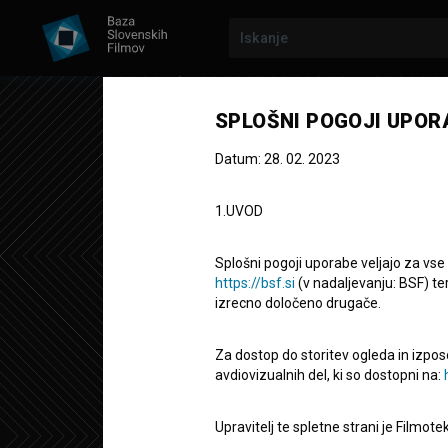
SPLOŠNI POGOJI UPOR
Datum: 28. 02. 2023
1.UVOD
Splošni pogoji uporabe veljajo za vse
https://bsf.si
(v nadaljevanju: BSF) te
izrecno določeno drugače.
Za dostop do storitev ogleda in izpos
Medium Rar
avdiovizualnih del, ki so dostopni na:
Upravitelj te spletne strani je Filmot
Kratki igrani film
1' 54''