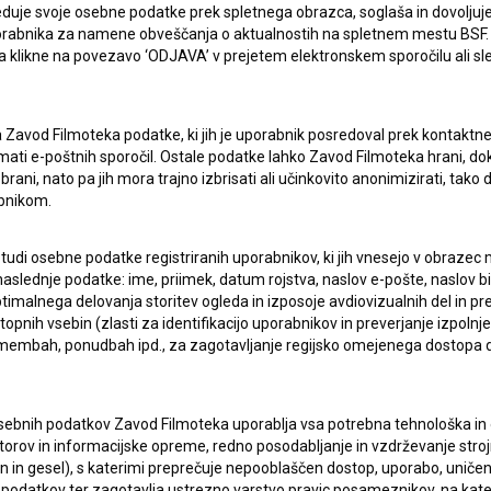
duje svoje osebne podatke prek spletnega obrazca, soglaša in dovoljuj
uporabnika za namene obveščanja o aktualnostih na spletnem mestu BSF.
 da klikne na povezavo ‘ODJAVA’ v prejetem elektronskem sporočilu ali s
a Zavod Filmoteka podatke, ki jih je uporabnik posredoval prek kontaktn
jemati e-poštnih sporočil. Ostale podatke lahko Zavod Filmoteka hrani, d
rani, nato pa jih mora trajno izbrisati ali učinkovito anonimizirati, tak
bnikom.
ERJI
PRIJAVITE SE NA BSF NOVIČNIK:
 tudi osebne podatke registriranih uporabnikov, ki jih vnesejo v obraze
aslednje podatke: ime, priimek, datum rojstva, naslov e-pošte, naslov biva
PRIJAV
imalnega delovanja storitev ogleda in izposoje avdiovizualnih del in p
I UPORABE
pnih vsebin (zlasti za identifikacijo uporabnikov in preverjanje izpolnje
remembah, ponudbah ipd., za zagotavljanje regijsko omejenega dostopa
Sprejemam
splošne pogoje
in dajem
soglasje
za
zbiranje, hrambo in obdelavo osebnih podatkov.
JEKTU
sebnih podatkov Zavod Filmoteka uporablja vsa potrebna tehnološka in o
torov in informacijske opreme, redno posodabljanje in vzdrževanje str
TIKA
in gesel), s katerimi preprečuje nepooblaščen dostop, uporabo, uničen
podatkov ter zagotavlja ustrezno varstvo pravic posameznikov, na kate