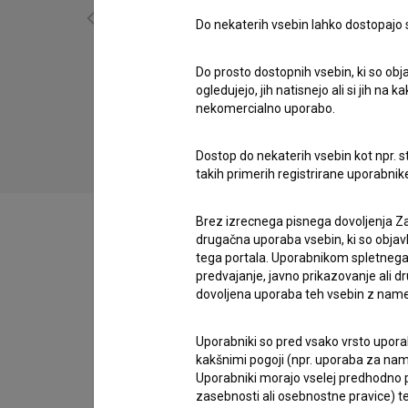
Do nekaterih vsebin lahko dostopajo sa
Do prosto dostopnih vsebin, ki so obja
Prvi dan v službi (2010)
ogledujejo, jih natisnejo ali si jih na
nekomercialno uporabo.
triler
Dostop do nekaterih vsebin kot npr. st
takih primerih registrirane uporabni
Brez izrecnega pisnega dovoljenja Za
drugačna uporaba vsebin, ki so objav
tega portala. Uporabnikom spletnega
predvajanje, javno prikazovanje ali dr
Zasedba
dovoljena uporaba teh vsebin z name
Uporabniki so pred vsako vrsto uporabe
Ekipa
kakšnimi pogoji (npr. uporaba za name
Uporabniki morajo vselej predhodno pr
zasebnosti ali osebnostne pravice) te