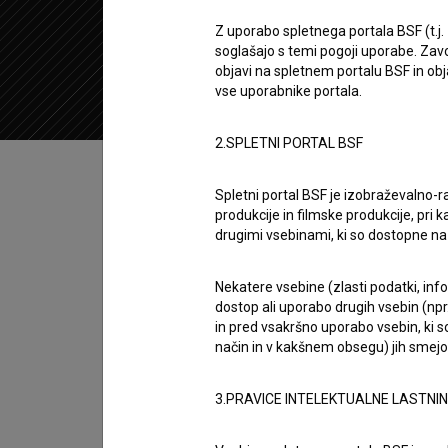
2020
Slovenija
Z uporabo spletnega portala BSF (t.j.
soglašajo s temi pogoji uporabe. Zavo
objavi na spletnem portalu BSF in o
vse uporabnike portala.
2.SPLETNI PORTAL BSF
Kazalo
Spletni portal BSF je izobraževalno-
produkcije in filmske produkcije, pri ka
Sinopsis
drugimi vsebinami, ki so dostopne 
Medium Rare je slovenski kratki igrani film.
Šifrer
. Nastal je v produkciji
ALTRX Film
.
Nekatere vsebine (zlasti podatki, inf
dostop ali uporabo drugih vsebin (npr.
in pred vsakršno uporabo vsebin, ki s
Režija
način in v kakšnem obsegu) jih smejo 
Lara Šifrer
zasedba
3.PRAVICE INTELEKTUALNE LASTNI
Tjaša Malis
,
Emil Volenik