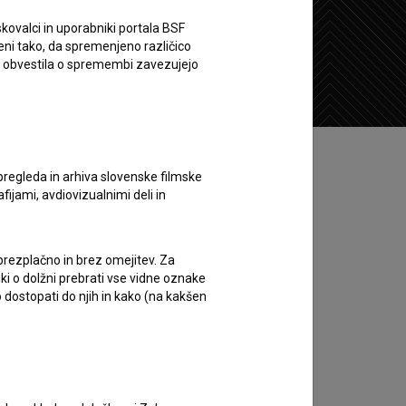
kovalci in uporabniki portala BSF
eni tako, da spremenjeno različico
Želim si ogledati ta film
e obvestila o spremembi zavezujejo
pregleda in arhiva slovenske filmske
afijami, avdiovizualnimi deli in
 brezplačno in brez omejitev. Za
iki o dolžni prebrati vse vidne oznake
 dostopati do njih in kako (na kakšen