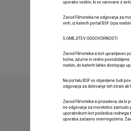
Organizacije
uporabo vsebin, ki so varovane z avto
Zavod Filmoteka ne odgovarja za moreb
Glasba
virih, iz katerih portal BSF črpa vsebin
5.OMEJITEV ODGOVORNOSTI
Razširjeni podatki
Zavod Filmoteka si kot upravljavec po
točne, ažurne in redno posodobljene. 
vsebin, do katerih lahko dostopajo up
Na portalu BSF so objavljene tudi pov
odgovarja za delovanje teh strani ali 
Stik z uredništvom
Zavod Filmoteka si prizadeva, da bi p
Spoštovani, s pomočjo spodnjega obrazca lahko sto
ne odgovarja za morebitno zamudo pri
uporabnikom kot posledica rednega te
uporaba začasno onemogočena. Zavod
imam vprašanje
prijavljam napako