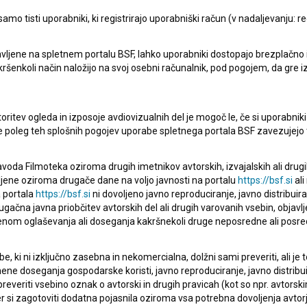
mo tisti uporabniki, ki registrirajo uporabniški račun (v nadaljevanju: reg
vljene na spletnem portalu BSF, lahko uporabniki dostopajo brezplačno in 
Všechno bude (2018)
 kakršenkoli način naložijo na svoj osebni računalnik, pod pogojem, da gre 
drama
oritev ogleda in izposoje avdiovizualnih del je mogoč le, če si uporabniki 
ke poleg teh splošnih pogojev uporabe spletnega portala BSF zavezujejo 
voda Filmoteka oziroma drugih imetnikov avtorskih, izvajalskih ali drug
ljene oziroma drugače dane na voljo javnosti na portalu
https://bsf.si
ali
 portala
https://bsf.si
ni dovoljeno javno reproduciranje, javno distribuir
ugačna javna priobčitev avtorskih del ali drugih varovanih vsebin, objavlj
nom oglaševanja ali doseganja kakršnekoli druge neposredne ali posre
, ki ni izključno zasebna in nekomercialna, dolžni sami preveriti, ali je
ne doseganja gospodarske koristi, javno reproduciranje, javno distribuir
everiti vsebino oznak o avtorski in drugih pravicah (kot so npr. avtorsk
r si zagotoviti dodatna pojasnila oziroma vsa potrebna dovoljenja avtorj