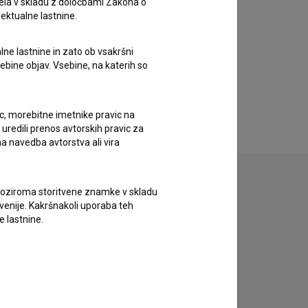
ela v skladu z določbami Zakona o
lektualne lastnine.
lne lastnine in zato ob vsakršni
sebine objav. Vsebine, na katerih so
ic, morebitne imetnike pravic na
uredili prenos avtorskih pravic za
a navedba avtorstva ali vira
vne oziroma storitvene znamke v skladu
lovenije. Kakršnakoli uporaba teh
e lastnine.