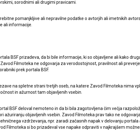
rskimi, sorodnimi ali drugimi pravicami.
itne pomanjkljive ali nepravilne podatke o avtorjih ali imetnikih avtorsk
e ali informacije.
rtala BSF prizadeva, da bi bile informacije, ki so objavljene ali kako dr
Zavod Filmoteka ne odgovarja za verodostojnost, pravilnost ali preverje
orabniki prek portala BSF.
ezave na spletne strani tretjih oseb, na katere Zavod Filmoteka nima vp
točnost in ažurnost tam objavljenih vsebin.
ortal BSF deloval nemoteno in da bi bila zagotovljena čim večja razpolož
pite v stik z uredništvom Baze slovenskih filmov. Veseli bomo vaših od
 ažuriranju objavljenih vsebin. Zavod Filmoteka prav tako ne odgovarja 
hničnega vzdrževanja, npr. zaradi začasnih napak v delovanju portala ali
 Filmoteka si bo prizadeval vse napake odpraviti v najkrajšem možn