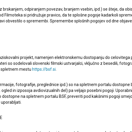
 z brskanjem, odpiranjem povezav, branjem vsebin, ipd.) se šteje, da obis
d Filmoteka si pridružuje pravico, da te splošne pogoje kadarkoli sprem
bjavi obvestilo o spremembi. Spremembe splošnih pogojev od dne objav
raziskovalni projekt, namenjen elektronskemu dostopanju do celovitega 
teri so sodelovali slovenski filmski ustvarjalci, vključno z besedili, fotogr
na spletnem mestu
https://bsf.si
.
 Nastopata
Tjaša Malis
,
Emil Volenik
. Režiserka je
Lara
ormacije, fotografije, preglednice ipd.) so na spletnem portalu dostopne
 ogled in izposoja avdiovizualnih del) pa veljajo posebni pogoji. Uporabn
o dostopne na spletnem portalu BSF, preveriti pod kakšnimi pogoji smejo
uporabljati.
NE