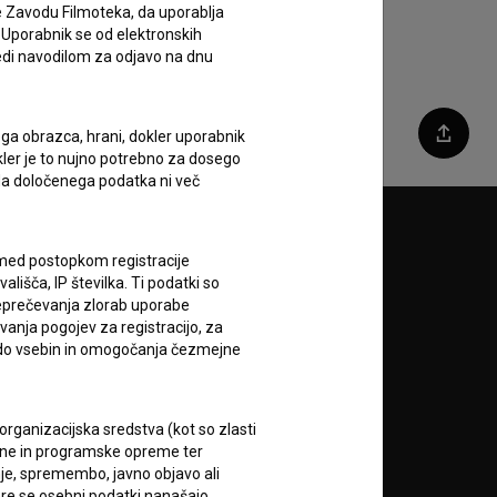
e Zavodu Filmoteka, da uporablja
 Uporabnik se od elektronskih
ledi navodilom za odjavo na dnu
ega obrazca, hrani, dokler uporabnik
Deli
okler je to nujno potrebno za dosego
o da določenega podatka ni več
Sledite nam na:
c med postopkom registracije
lišča, IP številka. Ti podatki so
A
reprečevanja zlorab uporabe
vanja pogojev za registracijo, za
 do vsebin in omogočanja čezmejne
rganizacijska sredstva (kot so zlasti
ojne in programske opreme ter
je, spremembo, javno objavo ali
RSS novice
re se osebni podatki nanašajo.