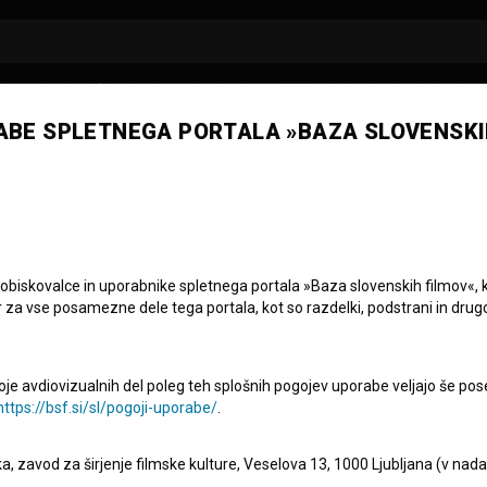
ABE SPLETNEGA PORTALA »BAZA SLOVENSKI
 obiskovalce in uporabnike spletnega portala »Baza slovenskih filmov«, 
r za vse posamezne dele tega portala, kot so razdelki, podstrani in drug
oje avdiovizualnih del poleg teh splošnih pogojev uporabe veljajo še pos
e
https://bsf.si/sl/pogoji-uporabe/
.
eka, zavod za širjenje filmske kulture, Veselova 13, 1000 Ljubljana (v nad