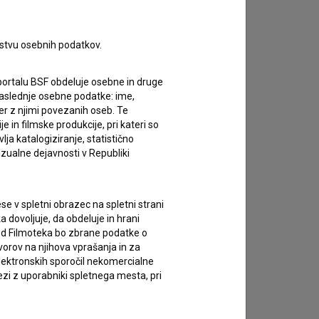
rstvu osebnih podatkov.
portalu BSF obdeluje osebne in druge
za naslednje osebne podatke: ime,
ter z njimi povezanih oseb. Te
in filmske produkcije, pri kateri so
ja katalogiziranje, statistično
izualne dejavnosti v Republiki
e v spletni obrazec na spletni strani
 dovoljuje, da obdeluje in hrani
vod Filmoteka bo zbrane podatke o
vorov na njihova vprašanja in za
lektronskih sporočil nekomercialne
zi z uporabniki spletnega mesta, pri