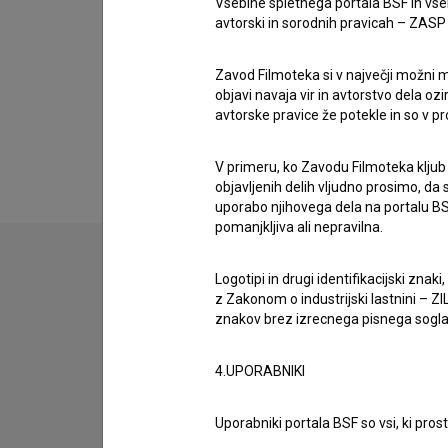
Vsebine spletnega portala BSF in vs
avtorski in sorodnih pravicah – ZASP (U
Zavod Filmoteka si v največji možni m
objavi navaja vir in avtorstvo dela oz
avtorske pravice že potekle in so v p
V primeru, ko Zavodu Filmoteka kljub
objavljenih delih vljudno prosimo, da
uporabo njihovega dela na portalu BS
pomanjkljiva ali nepravilna.
Logotipi in drugi identifikacijski zna
z Zakonom o industrijski lastnini – ZIL
znakov brez izrecnega pisnega soglasj
4.UPORABNIKI
Uporabniki portala BSF so vsi, ki pros