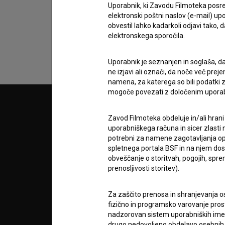
podatkov.
Uporabnik, ki Zavodu Filmoteka posre
elektronski poštni naslov (e-mail) 
obvestil lahko kadarkoli odjavi tako,
elektronskega sporočila.
Uporabnik je seznanjen in soglaša, d
ne izjavi ali označi, da noče več pre
namena, za katerega so bili podatki zb
mogoče povezati z določenim upora
© 2018-2026, Filmoteka,
PARTN
zavod za širjenje filmske kulture
Zavod Filmoteka obdeluje in/ali hrani
v7.151.0
uporabniškega računa in sicer zlasti n
potrebni za namene zagotavljanja opt
POGOJ
spletnega portala BSF in na njem dosto
obveščanje o storitvah, pogojih, sp
prenosljivosti storitev).
info@filmoteka.si
O PRO
Tehnična pomoč: podpora@bsf.si
Za zaščito prenosa in shranjevanja o
Mednarodna številka ISSN 2670-787X
fizično in programsko varovanje pros
STATIS
nadzorovan sistem uporabniških imen 
Projekt sofinancira:
drugo nedovoljeno obdelavo osebnih 