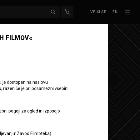
VPIŠI SE
EN
H FILMOV«
ki je dostopen na naslovu
o, razen če je pri posamezni vsebini
ebni pogoji za ogled in izposojo
aljevanju: Zavod Filmoteka).