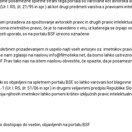
ebine posamezne spletne strani tega portala so varovane kot avtorska d
r. l. RS, št. 21/95 in spr.) ali kot drugi predmeti varstva s pravicami inte
eri prizadeva za spoštovanje avtorskih pravic in drugih pravic intelektua
iroma imetništvo pravic, če je to navedeno v viru, iz katerega se črpajo v
rosti uporabi, so na portalu BSF izrecno označene.
 skrbnim prizadevanjem ni uspelo najti vseh avtorjev oz. imetnikov prav
 se nam zglasijo na naslovu info@filmoteka.net, da bomo lahko ustrezno 
F. Prav tako nas na istem naslovu obvestite, če opazite, da je posamezn
ki, ki so objavljeni na spletnem portalu BSF, so lahko varovani kot blago
Oglejte si
-1 (Ur. l. RS, št. 51/06 in spr.) in drugimi veljavnimi predpisi Republike S
a njihovih imetnikov lahko pomeni kršitev izključnih pravic intelektualn
to dostopajo do vsebin, objavljenih na portalu BSF.