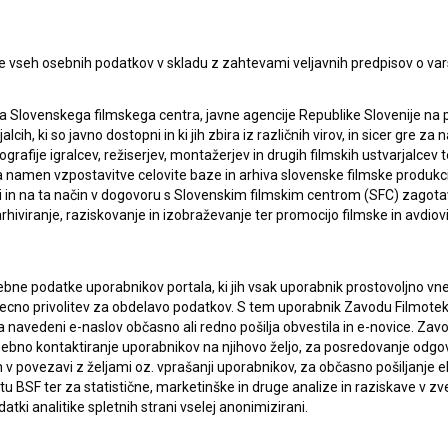
e vseh osebnih podatkov v skladu z zahtevami veljavnih predpisov o va
a Slovenskega filmskega centra, javne agencije Republike Slovenije na 
alcih, ki so javno dostopni in ki jih zbira iz različnih virov, in sicer gre 
ografije igralcev, režiserjev, montažerjev in drugih filmskih ustvarjalcev 
amen vzpostavitve celovite baze in arhiva slovenske filmske produkcije 
ci in na ta način v dogovoru s Slovenskim filmskim centrom (SFC) zagotavl
rhiviranje, raziskovanje in izobraževanje ter promocijo filmske in avdiov
bne podatke uporabnikov portala, ki jih vsak uporabnik prostovoljno vnes
recno privolitev za obdelavo podatkov. S tem uporabnik Zavodu Filmoteka
navedeni e-naslov občasno ali redno pošilja obvestila in e-novice. Za
osebno kontaktiranje uporabnikov na njihovo željo, za posredovanje odgo
povezavi z željami oz. vprašanji uporabnikov, za občasno pošiljanje e
 BSF ter za statistične, marketinške in druge analize in raziskave v zve
atki analitike spletnih strani vselej anonimizirani.
lasje
za zbiranje, hrambo in obdelavo osebnih