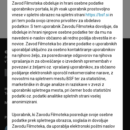
Zavod Filmoteka obdeluje in hrani osebne podatke
uporabnikov portala, ki jih vsak uporabnik prostovoljno
vnese v spletni obrazec na spletni strani
https://bsf.si
in
pri tem poda svojo izrecno privolitev za obdelavo
podatkov. S tem uporabnik Zavodu Filmoteka dovoljuje, da
obdeluje in hrani njegove osebne podatke ter da mu na
navedeni e-naslov občasno ali redno pošilja obvestila in e-
novice. Zavod Filmoteka bo zbrane podatke o uporabnikih
uporabljal izključno za osebno kontaktiranje uporabnikov
© 2018-2026, Filmoteka,
na njihovo željo, za posredovanje odgovorov na njihova
zavod za širjenje filmske kulture
vprašanja in za obveščanje o izvedenih spremembah v
v7.151.0
povezavi z željami oz. vprašanji uporabnikov, za občasno
pošiljanje elektronskih sporočil nekomercialne narave, z
novostmi na spletnem mestu BSF ter za statistične,
marketinške in druge analize in raziskave v zvezi z
info@filmoteka.si
uporabniki spletnega mesta, pri čemer bodo statistični
Tehnična pomoč: podpora@bsf.si
podatki oz. podatki analitike spletnih strani vselej
anonimizirani.
Mednarodna številka ISSN 2670-787X
Uporabnik, ki Zavodu Filmoteka posreduje svoje osebne
Projekt sofinancira:
podatke prek spletnega obrazca, soglaša in dovoljuje
Zavodu Filmoteka, da uporablja elektronski poštni naslov