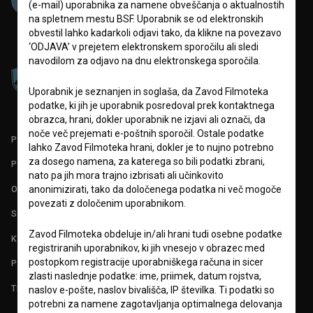
(e-mail) uporabnika za namene obveščanja o aktualnostih
na spletnem mestu BSF. Uporabnik se od elektronskih
obvestil lahko kadarkoli odjavi tako, da klikne na povezavo
‘ODJAVA’ v prejetem elektronskem sporočilu ali sledi
navodilom za odjavo na dnu elektronskega sporočila.
Uporabnik je seznanjen in soglaša, da Zavod Filmoteka
podatke, ki jih je uporabnik posredoval prek kontaktnega
obrazca, hrani, dokler uporabnik ne izjavi ali označi, da
noče več prejemati e-poštnih sporočil. Ostale podatke
PARTNERJI
lahko Zavod Filmoteka hrani, dokler je to nujno potrebno
za dosego namena, za katerega so bili podatki zbrani,
POGOJI UPORABE
nato pa jih mora trajno izbrisati ali učinkovito
O PROJEKTU
anonimizirati, tako da določenega podatka ni več mogoče
povezati z določenim uporabnikom.
STATISTIKA
Zavod Filmoteka obdeluje in/ali hrani tudi osebne podatke
KONTAKT
registriranih uporabnikov, ki jih vnesejo v obrazec med
postopkom registracije uporabniškega računa in sicer
POGOSTA VPRAŠANJA
zlasti naslednje podatke: ime, priimek, datum rojstva,
TEST FUNKCIONALNOSTI
naslov e-pošte, naslov bivališča, IP številka. Ti podatki so
potrebni za namene zagotavljanja optimalnega delovanja