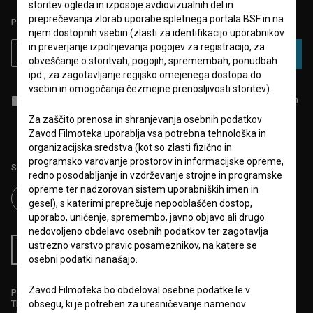
storitev ogleda in izposoje avdiovizualnih del in
preprečevanja zlorab uporabe spletnega portala BSF in na
PRIJAVITE SE NA BSF NOVIČNIK:
njem dostopnih vsebin (zlasti za identifikacijo uporabnikov
in preverjanje izpolnjevanja pogojev za registracijo, za
PRIJAVA
obveščanje o storitvah, pogojih, spremembah, ponudbah
ipd., za zagotavljanje regijsko omejenega dostopa do
vsebin in omogočanja čezmejne prenosljivosti storitev).
Sprejemam
splošne pogoje
in dajem
soglasje
za zbiranje, hrambo in
obdelavo osebnih podatkov.
Za zaščito prenosa in shranjevanja osebnih podatkov
Zavod Filmoteka uporablja vsa potrebna tehnološka in
organizacijska sredstva (kot so zlasti fizično in
programsko varovanje prostorov in informacijske opreme,
Sledite nam na:
redno posodabljanje in vzdrževanje strojne in programske
opreme ter nadzorovan sistem uporabniških imen in
gesel), s katerimi preprečuje nepooblaščen dostop,
uporabo, uničenje, spremembo, javno objavo ali drugo
nedovoljeno obdelavo osebnih podatkov ter zagotavlja
ustrezno varstvo pravic posameznikov, na katere se
RSS novice
RSS dogodki
osebni podatki nanašajo.
Zavod Filmoteka bo obdeloval osebne podatke le v
Podprite nas z donacijo na
TRR: SI56 6100 0001 5706 684,
obsegu, ki je potreben za uresničevanje namenov