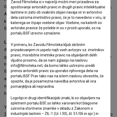
Zavod Filmoteka si v največji možni meri prizadeva za
Generalnega direktorata za film in avdiovizualno produkcijo,
spoštovanje avtorskih pravic in drugih pravic intelektualne
lastnine in zato ob vsakršni objavi navaja vir in avtorstvo
Avdio-vizualnega regijskega sklada Furlanije-Julijske
dela oziroma imetništvo pravic, če je to navedeno v viru, iz
krajine, Ustvarjalne Evrope MEDIA in Re-Act. Distributer
katerega se črpajo vsebine objav. Vsebine, na katerih so
avtorske pravice že potekle in so v prosti uporabi, so na
filma je Miyu.
portalu BSF izrecno označene.
Leo Černic
je slovensko-italijanski filmski ustvarjalec,
V primeru, ko Zavodu Filmoteka kljub skrbnim
diplomiran filmski in televizijski režiser. Po Akademiji za
prizadevanjem ni uspelo najti vseh avtorjev oz. imetnikov
pravic, morebitne imetnike pravic na objavljenih delih
gledališče, radio, film in televizijo v Ljubljani je svoje znanje
vljudno prosimo, da se nam zglasijo na naslovu
nadgradil v polju animacije z diplomo v Eksperimentalnem
info@filmoteka.net, da bomo lahko ustrezno uredili
prenos avtorskih pravic za uporabo njihovega dela na
filmskem centru v Torinu. Deluje kot neodvisni avtor
portalu BSF. Prav tako nas na istem naslovu obvestite, če
animiranih filmov, posvečen čudaškim, navihanim likom in
opazite, da je posamezna navedba avtorstva ali vira
njihovim ranljivostim ter ustvarja zgodbe, ki prepletajo
pomanjkljiva ali nepravilna.
humor, toplino in absurd.
Logotipi in drugi identifikacijski znaki, ki so objavljeni na
spletnem portalu BSF, so lahko varovani kot blagovne
V letošnji tekmovalni program kratkih filmov se je uvrstilo
oziroma storitvene znamke v skladu z Zakonom o
industrijski lastnini – ZIL-1 (Ur. l. RS, št. 51/06 in spr.) in
21 filmov iz 20 držav. Letošnji program zaznamuje zanimivo