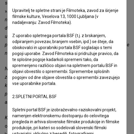
svetovno premiero, ob tem pa je Černic povedal:
Upravitelj te spletne strani je Filmoteka, zavod za širjenje
»
Hrepenenje in iskrenost outsiderjev je tema, ki mi je že od
filmske kulture, Veselova 13, 1000 Ljubljana (v
nekdaj zelo blizu. Gane me, kako močno stremimo k temu,
nadaljevanju: Zavod Filmoteka).
da ljubimo, in kaj vse smo pripravljeni narediti, da se to
Z uporabo spletnega portala BSF (t.j. z brskanjem,
uresniči. To je film o pripadnosti, seksu in osamljenosti,
odpiranjem povezav, branjem vsebin, ipd.) se šteje, da
predvsem pa film o ljubezni. O ljubezni tiste vrste, ki razkrije
obiskovalci in uporabniki portala BSF soglašajo s temi
naše šibkosti in poganja vesolje.
pogoji uporabe. Zavod Filmoteka si pridružuje pravico, da
te splošne pogoje kadarkoli spremeni tako, da
spremenjeno različico objavi na spletnem portalu BSF in
Nisem si mogel predstavljati boljšega mesta in konteksta
objavi obvestilo o spremembi. Spremembe splošnih
za svetovno premiero takega filma. Iz srca sem hvaležen
pogojev od dne objave obvestila o spremembi zavezujejo
vse uporabnike portala.
komisiji za izbor programa Berlinale Shorts, da nam je
ponudila to dragoceno odskočno desko in v avtorski
2.SPLETNI PORTAL BSF
animaciji prepoznala močan umetniški svet.«
Spletni portal BSF je izobraževalno-raziskovalni projekt,
namenjen elektronskemu dostopanju do celovitega
Kozmonavti
na intergalaktičnem križarjenju za samske
pregleda in arhiva slovenske filmske produkcije in filmske
osamljene duše hrepenijo po poljubih in dotikih, v iskanju
produkcije, pri kateri so sodelovali slovenski filmski
ustvarjalci, vključno z besedili, fotografijami,