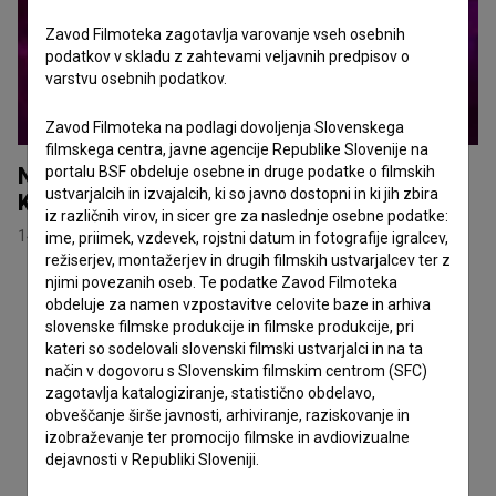
Zavod Filmoteka zagotavlja varovanje vseh osebnih
podatkov v skladu z zahtevami veljavnih predpisov o
varstvu osebnih podatkov.
Zavod Filmoteka na podlagi dovoljenja Slovenskega
filmskega centra, javne agencije Republike Slovenije na
Nagrada občinstva za kratki animirani film
portalu BSF obdeluje osebne in druge podatke o filmskih
ustvarjalcih in izvajalcih, ki so javno dostopni in ki jih zbira
Kozmonavti
iz različnih virov, in sicer gre za naslednje osebne podatke:
14. julij 2026
ime, priimek, vzdevek, rojstni datum in fotografije igralcev,
režiserjev, montažerjev in drugih filmskih ustvarjalcev ter z
njimi povezanih oseb. Te podatke Zavod Filmoteka
obdeluje za namen vzpostavitve celovite baze in arhiva
slovenske filmske produkcije in filmske produkcije, pri
kateri so sodelovali slovenski filmski ustvarjalci in na ta
način v dogovoru s Slovenskim filmskim centrom (SFC)
zagotavlja katalogiziranje, statistično obdelavo,
obveščanje širše javnosti, arhiviranje, raziskovanje in
izobraževanje ter promocijo filmske in avdiovizualne
dejavnosti v Republiki Sloveniji.