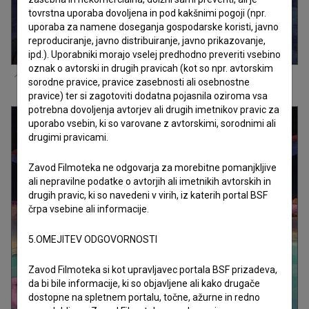
tovrstna uporaba dovoljena in pod kakšnimi pogoji (npr.
uporaba za namene doseganja gospodarske koristi, javno
reproduciranje, javno distribuiranje, javno prikazovanje,
ipd.). Uporabniki morajo vselej predhodno preveriti vsebino
oznak o avtorski in drugih pravicah (kot so npr. avtorskim
Kader iz filma
Kozmonavti (2026)
sorodne pravice, pravice zasebnosti ali osebnostne
pravice) ter si zagotoviti dodatna pojasnila oziroma vsa
potrebna dovoljenja avtorjev ali drugih imetnikov pravic za
uporabo vsebin, ki so varovane z avtorskimi, sorodnimi ali
drugimi pravicami.
Zavod Filmoteka ne odgovarja za morebitne pomanjkljive
ali nepravilne podatke o avtorjih ali imetnikih avtorskih in
drugih pravic, ki so navedeni v virih, iz katerih portal BSF
črpa vsebine ali informacije.
5.OMEJITEV ODGOVORNOSTI
Zavod Filmoteka si kot upravljavec portala BSF prizadeva,
da bi bile informacije, ki so objavljene ali kako drugače
dostopne na spletnem portalu, točne, ažurne in redno