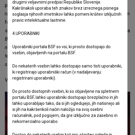
drugimi veljavnimi predpisi Republike Slovenije.
prepletanje magije in upora, saj filmski ustvarjalci
Kakršnakoli uporaba teh znakov brez izrecnega pisnega
raziskujejo, kako se posamezniki z domišljijo, intimnostjo in
soglasja njihovih imetnikov lahko pomeni kršitev izključnih
pravic intelektualne lastnine.
formalno drznostjo upirajo vsiljenim vlogam, togim
sistemom in zgodovinski teži. Kot ugotavlja vodja programa
4.UPORABNIKI
Berlinale Shorts
Anna Henckel-Donnersmarck:
»Ta tihi, a
Uporabniki portala BSF so vsi, ki prosto dostopajo do
neomajni upor protagonistov se izkaže za ponavljajočo se
vsebin, objavljenih na portalu BSF.
temo letošnje izdaje. Zanimivo je tudi, da številni filmi v
svoje zgodbe vključujejo čarobne moči.«
Do nekaterih vsebin lahko dostopajo samo tisti uporabniki,
ki registrirajo uporabniški račun (v nadaljevanju:
registrirani uporabniki).
Vir: Slovenski filmski center
Do prosto dostopnih vsebin, ki so objavljene na spletnem
portalu BSF, lahko uporabniki dostopajo brezplačno in jih
lahko uporabljajo tako, da si jih ogledujejo, jih natisnejo ali
si jih na kakršenkoli način naložijo na svoj osebni
računalnik, pod pogojem, da gre izključno za zasebno in
nekomercialno uporabo.
Dostop do nekaterih vsebin kot npr. storitev ogleda in