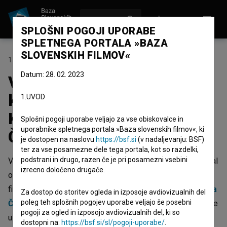
VPIŠI SE
EN
SPLOŠNI POGOJI UPORABE
SPLETNEGA PORTALA »BAZA
SLOVENSKIH FILMOV«
13. januar 2026
Datum: 28. 02. 2023
V tekmovalnem programu
kratkih filmov na Berlinalu
1.UVOD
Kozmonavti režiserja Lea
Splošni pogoji uporabe veljajo za vse obiskovalce in
uporabnike spletnega portala »Baza slovenskih filmov«, ki
Černica
je dostopen na naslovu
https://bsf.si
(v nadaljevanju: BSF)
ter za vse posamezne dele tega portala, kot so razdelki,
podstrani in drugo, razen če je pri posamezni vsebini
V tekmovalni program letošnjega 76. Berlinala, ki bo potekal
izrecno določeno drugače.
od 12. do 22. februarja, se je v tekmovalni program kratkih
filmov uvrstil kratki animirani film
Kozmonavti
režiserja
Lea
Za dostop do storitev ogleda in izposoje avdiovizualnih del
poleg teh splošnih pogojev uporabe veljajo še posebni
Černica
, ki je tudi scenarist, glavni animator filma, zanj pa je
pogoji za ogled in izposojo avdiovizualnih del, ki so
ustvaril tudi likovno podobo. Film bo na festivalu doživel
dostopni na:
https://bsf.si/sl/pogoji-uporabe/
.