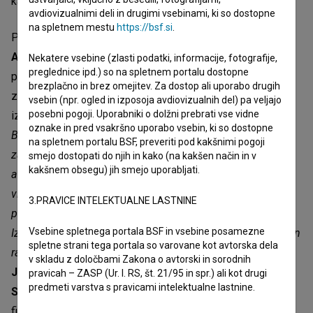
kančka ljubezni sredi vesolja.
avdiovizualnimi deli in drugimi vsebinami, ki so dostopne
na spletnem mestu
https://bsf.si
.
Pri filmu sodelujejo še: avtorja glasbe
Amos Cappuccio
in
Andrea Marazzi
, montažerka
Iva Kraljević
, za barvno
Nekatere vsebine (zlasti podatki, informacije, fotografije,
preglednice ipd.) so na spletnem portalu dostopne
paleto in ozadja je poskrbela
Sara Moschini
, oblikovalec
brezplačno in brez omejitev. Za dostop ali uporabo drugih
zvoka je
Samo Jurca
. Producentka filma je
Tina Smrekar
vsebin (npr. ogled in izposoja avdiovizualnih del) pa veljajo
posebni pogoji. Uporabniki o dolžni prebrati vse vidne
iz produkcijske hiše
Finta Film
, ki je dejala:
»Uvrstitev na
oznake in pred vsakršno uporabo vsebin, ki so dostopne
Berlinale je za nas izjemno priznanje, še toliko bolj, ker gre
na spletnem portalu BSF, preveriti pod kakšnimi pogoji
za prvenec. Izjemno me veseli, da je film zamejskega
smejo dostopati do njih in kako (na kakšen način in v
kakšnem obsegu) jih smejo uporabljati.
avtorja, ki izhaja iz intimne, tople in avtorsko samosvoje
vizije ter se zavestno umešča izven mainstreama, našel
3.PRAVICE INTELEKTUALNE LASTNINE
prostor na enem najpomembnejših svetovnih festivalov.
Vsebine spletnega portala BSF in vsebine posamezne
Izbor potrjuje tudi pomen animiranega filma kot odprtega in
spletne strani tega portala so varovane kot avtorska dela
raznolikega filmskega izraza.«
Soproducenta filma sta
v skladu z določbami Zakona o avtorski in sorodnih
Jožko Rutar
in
David Cej
iz produkcijske hiše
pravicah – ZASP (Ur. l. RS, št. 21/95 in spr.) ali kot drugi
predmeti varstva s pravicami intelektualne lastnine.
Staragara.IT (Italija)
in
RTV Slovenija
. Film je nastal s
finančno podporo Slovenskega filmskega centra, MIC -