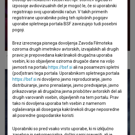
izposoje avdiovizualnih del je mogoč le, če si uporabniki
registrirajo svoj uporabniški račun. V takih primerih
registrirane uporabnike poleg teh splošnih pogojev
uporabe spletnega portala BSF zavezujejo tudi posebni
pogoji.
Brez izrecnega pisnega dovoljenja Zavoda Filmoteka
oziroma drugih imetnikov avtorskih, izvajalskih ali drugih
pravic je prepovedana kakršnakoli drugačna uporaba
Kader iz filma
Kozmonavti (2026)
vsebin, ki so objavljene oziroma drugače dane na voljo
javnosti na portalu
https://bsf.si
ali na posamezni spletni
(pod)strani tega portala. Uporabnikom spletnega portala
https://bsf.si
ni dovoljeno javno reproduciranje, javno
distribuiranje, javno prenašanje, javno predvajanje, javno
prikazovanje ali drugačna javna priobčitev avtorskih del ali
drugih varovanih vsebin, objavljenih na tem portalu. Prav
tako ni dovoljena uporaba teh vsebin z namenom
oglaševanja ali doseganja kakršnekoli druge neposredne
ali posredne gospodarske koristi.
Uporabniki so pred vsako vrsto uporabe, ki ni izključno
zasebna in nekomercialna, dolžni sami preveriti, ali je