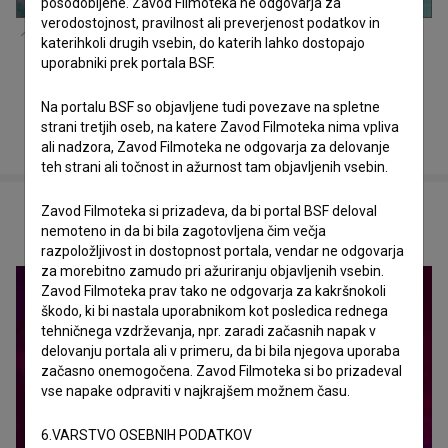
posodobljene. Zavod Filmoteka ne odgovarja za
verodostojnost, pravilnost ali preverjenost podatkov in
Kader iz filma
Kozmonavti (2026)
katerihkoli drugih vsebin, do katerih lahko dostopajo
uporabniki prek portala BSF.
Na portalu BSF so objavljene tudi povezave na spletne
strani tretjih oseb, na katere Zavod Filmoteka nima vpliva
ali nadzora, Zavod Filmoteka ne odgovarja za delovanje
teh strani ali točnost in ažurnost tam objavljenih vsebin.
Zavod Filmoteka si prizadeva, da bi portal BSF deloval
POVEZANO
nemoteno in da bi bila zagotovljena čim večja
razpoložljivost in dostopnost portala, vendar ne odgovarja
za morebitno zamudo pri ažuriranju objavljenih vsebin.
Zavod Filmoteka prav tako ne odgovarja za kakršnokoli
škodo, ki bi nastala uporabnikom kot posledica rednega
tehničnega vzdrževanja, npr. zaradi začasnih napak v
delovanju portala ali v primeru, da bi bila njegova uporaba
začasno onemogočena. Zavod Filmoteka si bo prizadeval
vse napake odpraviti v najkrajšem možnem času.
6.VARSTVO OSEBNIH PODATKOV