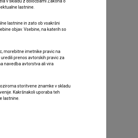
ela v skladu z določbami Zakona o
lektualne lastnine.
Kader iz filma
lne lastnine in zato ob vsakršni
sebine objav. Vsebine, na katerih so
ic, morebitne imetnike pravic na
uredili prenos avtorskih pravic za
a navedba avtorstva ali vira
vne oziroma storitvene znamke v skladu
lovenije. Kakršnakoli uporaba teh
e lastnine.
Kader iz filma