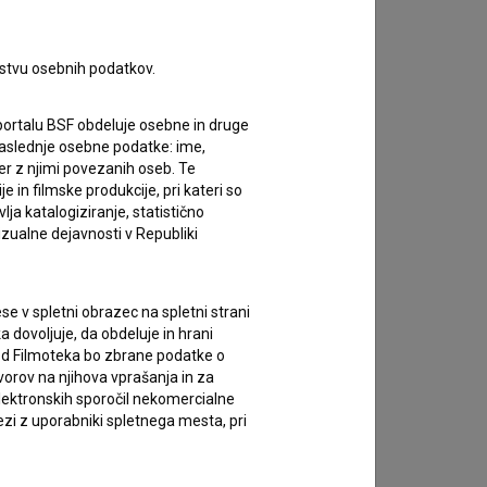
rstvu osebnih podatkov.
portalu BSF obdeluje osebne in druge
za naslednje osebne podatke: ime,
ter z njimi povezanih oseb. Te
in filmske produkcije, pri kateri so
ja katalogiziranje, statistično
izualne dejavnosti v Republiki
e v spletni obrazec na spletni strani
 dovoljuje, da obdeluje in hrani
vod Filmoteka bo zbrane podatke o
vorov na njihova vprašanja in za
lektronskih sporočil nekomercialne
zi z uporabniki spletnega mesta, pri