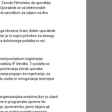
e Zavodu Filmoteka, da uporablja
 Uporabnik se od elektronskih
ledi navodilom za odjavo na dnu
ega obrazca, hrani, dokler uporabnik
okler je to nujno potrebno za dosego
o da določenega podatka ni več
c med postopkom registracije
lišča, IP številka. Ti podatki so
reprečevanja zlorab uporabe
vanja pogojev za registracijo, za
 do vsebin in omogočanja čezmejne
rganizacijska sredstva (kot so zlasti
ojne in programske opreme ter
je, spremembo, javno objavo ali
re se osebni podatki nanašajo.