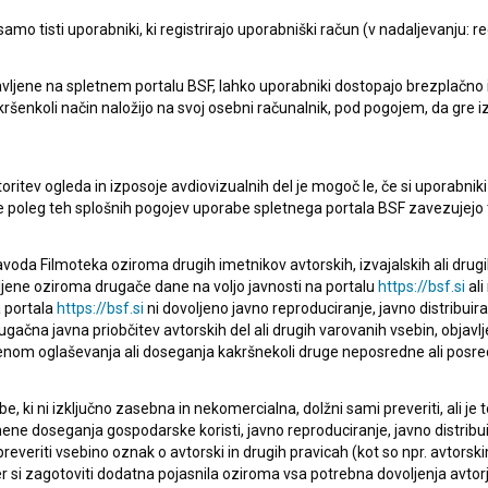
ga in sodelovanja.«
mo tisti uporabniki, ki registrirajo uporabniški račun (v nadaljevanju: reg
e za gledališče, radio, film in televizijo Univerze v
vljene na spletnem portalu BSF, lahko uporabniki dostopajo brezplačno in 
 kakršenkoli način naložijo na svoj osebni računalnik, pod pogojem, da gre 
tandardi in akademska kultura se razvijajo v tesnem
dnarodnega okolja. Za umetniške akademije so takšna
izmenjavo znanja in veščin, spodbujajo ustvarjalnost
oritev ogleda in izposoje avdiovizualnih del je mogoč le, če si uporabniki 
elovanje v nacionalnem in mednarodnem prostoru. V tem
ke poleg teh splošnih pogojev uporabe spletnega portala BSF zavezujejo 
alni akademski koprodukcijski partner nacionalnim
voda Filmoteka oziroma drugih imetnikov avtorskih, izvajalskih ali drug
ljene oziroma drugače dane na voljo javnosti na portalu
https://bsf.si
ali
 portala
https://bsf.si
ni dovoljeno javno reproduciranje, javno distribuir
tnosti Univerze Črne gore, je ob Dnevih črnogorskega
ugačna javna priobčitev avtorskih del ali drugih varovanih vsebin, objavlj
nom oglaševanja ali doseganja kakršnekoli druge neposredne ali posre
ilma v Ljubljani predstavljajo pomembno priložnost za
jalnosti ter za krepitev akademskega in strokovnega
, ki ni izključno zasebna in nekomercialna, dolžni sami preveriti, ali je
 nas veseli, da program vključuje dela avtorjev,
ne doseganja gospodarske koristi, javno reproduciranje, javno distribuir
potrjuje pomembno vlogo naše institucije pri razvoju
everiti vsebino oznak o avtorski in drugih pravicah (kot so npr. avtorsk
r si zagotoviti dodatna pojasnila oziroma vsa potrebna dovoljenja avtorj
ave razumemo kot pomemben korak k poglobljenemu