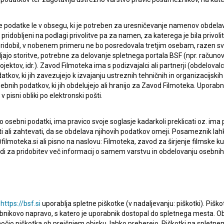
denović, Ivica Vidanović, Nevena Savić Scenaristki:
 podatke le v obsegu, ki je potreben za uresničevanje namenov obdelav
i pridobljeni na podlagi privolitve pa za namen, za katerega je bila privol
otografije: Đorđe Stojiljković Montažer: Olga Toni
e pridobil, v nobenem primeru ne bo posredovala tretjim osebam, razen s
ušan Maksimovski Kostumografka: Lidija Jovanović
jajo storitve, potrebne za delovanje spletnega portala BSF (npr. računo
jektov, idr.). Zavod Filmoteka ima s podizvajalci ali partnerji (obdelova
kov, ki jih zavezujejo k izvajanju ustreznih tehničnih in organizacijskih
bnih podatkov, ki jih obdelujejo ali hranijo za Zavod Filmoteka. Uporab
 pisni obliki po elektronski pošti.
man Jusufi, Aleksandar Radulović, Alban Ukaj, Nikola
džović, Vuk Bulajić, Merisa Adžović, Hana Pavlović
osebni podatki, ima pravico svoje soglasje kadarkoli preklicati oz. ima
isati ali zahtevati, da se obdelava njihovih podatkov omeji. Posameznik l
čno enoto, ki je brutalno pobila njegovo družino in sežgala
filmoteka.si ali pisno na naslovu: Filmoteka, zavod za širjenje filmske ku
i za pridobitev več informacij o samem varstvu in obdelovanju osebnih
nca Nur Doke. Nur se znajde pred resno dilemo: rešiti
ružine pred skupino oboroženih sorodnikov.
, 70 min, z angleškimi podnapisi
u
https://bsf.si
uporablja spletne piškotke (v nadaljevanju: piškotki). Piško
bnikovo napravo, s katero je uporabnik dostopal do spletnega mesta.
omočjo piškotka ob prejšnjem obisku, lahko preberejo. Piškotki na splet