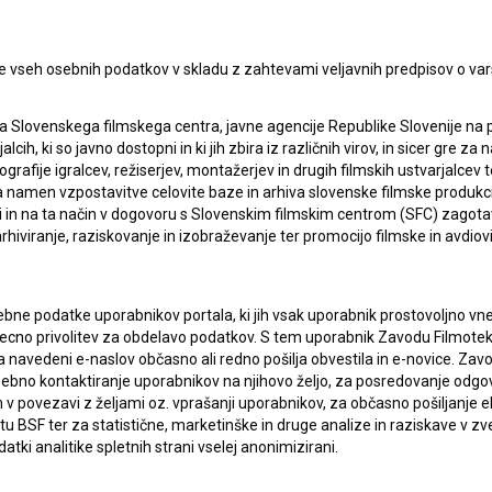
Filmskega centra Črne gore, ki jo sestavljajo direktorica
ih umetnosti
Edin Jašarović
, režiser in profesor Fakultete
e vseh osebnih podatkov v skladu z zahtevami veljavnih predpisov o va
enad Šahmanović
, producent
Ivan Đurović
, koordinator
a Slovenskega filmskega centra, javne agencije Republike Slovenije na 
programa
Marija Jauković.
alcih, ki so javno dostopni in ki jih zbira iz različnih virov, in sicer gre 
ografije igralcev, režiserjev, montažerjev in drugih filmskih ustvarjalcev 
amen vzpostavitve celovite baze in arhiva slovenske filmske produkcije 
e, radio, film in televizijo Univerze v Ljubljani (UL
ci in na ta način v dogovoru s Slovenskim filmskim centrom (SFC) zagotavl
se projekcije je prost.
rhiviranje, raziskovanje in izobraževanje ter promocijo filmske in avdiov
bne podatke uporabnikov portala, ki jih vsak uporabnik prostovoljno vnes
recno privolitev za obdelavo podatkov. S tem uporabnik Zavodu Filmoteka
navedeni e-naslov občasno ali redno pošilja obvestila in e-novice. Za
osebno kontaktiranje uporabnikov na njihovo željo, za posredovanje odgo
povezavi z željami oz. vprašanji uporabnikov, za občasno pošiljanje e
ral Trends in the Algorithm of Surveillance
 BSF ter za statistične, marketinške in druge analize in raziskave v zve
atki analitike spletnih strani vselej anonimizirani.
 otvoritev prireditve (Kinodvorana) 19.15 – Projekcija
1.00 – Sprejem ob otvoritvi prireditve