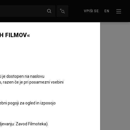
VPIŠI SE
EN
H FILMOV«
ki je dostopen na naslovu
o, razen če je pri posamezni vsebini
ebni pogoji za ogled in izposojo
Plakat
aljevanju: Zavod Filmoteka).