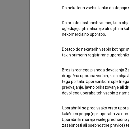
novo poglavje dolgoročnega ustvarjalnega dialo
Do nekaterih vsebin lahko dostopajo sa
Prof. mag.
Žanina Mirčevska
, dekanja Akademij
Do prosto dostopnih vsebin, ki so obja
ogledujejo, jih natisnejo ali si jih na
Ljubljani pa je dejala:
»Univerzitetni akademski s
nekomercialno uporabo.
sodelovanju s partnerji iz nacionalnega in me
povezovanja posebej pomembna, saj omogočajo 
Dostop do nekaterih vsebin kot npr. st
ter našim diplomantom odpirajo možnosti za d
takih primerih registrirane uporabni
okviru se akademija uveljavlja tudi kot potenci
filmskim centrom.«
Brez izrecnega pisnega dovoljenja Za
drugačna uporaba vsebin, ki so objav
tega portala. Uporabnikom spletnega
Edin Jašarović
, dekan Fakultete dramskih ume
predvajanje, javno prikazovanje ali dr
dovoljena uporaba teh vsebin z name
filma v Ljubljani poudaril:
»Dnevi črnogorskega f
predstavitev sodobne črnogorske filmske ustvar
Uporabniki so pred vsako vrsto uporabe
sodelovanja med Črno goro in Slovenijo. Posebej
kakšnimi pogoji (npr. uporaba za name
profesorjev Fakultete dramskih umetnosti, kar 
Uporabniki morajo vselej predhodno pr
zasebnosti ali osebnostne pravice) te
črnogorske kinematografije. Tovrstne izmenj