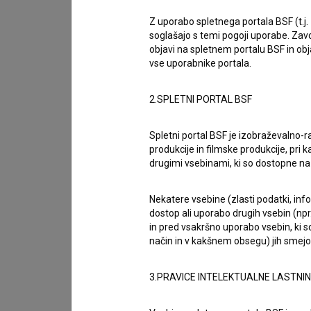
skupnostma Črne gore in Slovenije.
Z uporabo spletnega portala BSF (t.j.
soglašajo s temi pogoji uporabe. Zavo
objavi na spletnem portalu BSF in o
Filmski center Črne gore je najmlajši filmski cent
vse uporabnike portala.
filmski center, prvi filmski center, ustanovljen 
njegove ustanovitve.
2.SPLETNI PORTAL BSF
Obe kinematografiji se skupaj predstavljata na
Spletni portal BSF je izobraževalno-
produkcije in filmske produkcije, pri ka
sodelujeta v mednarodnih organizacijah, kot je E
drugimi vsebinami, ki so dostopne 
mednarodni projekt
ReActing as a Star
, namenje
igralcev v regiji. Letošnja izvedba projekta bo p
Nekatere vsebine (zlasti podatki, inf
dostop ali uporabo drugih vsebin (npr.
in pred vsakršno uporabo vsebin, ki s
Pomemben mejnik v letošnjem letu predstavlja t
način in v kakšnem obsegu) jih smejo 
Act, regionalnemu soprodukcijskemu skladu, k
razvoj filmskih projektov v regiji.
3.PRAVICE INTELEKTUALNE LASTNI