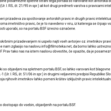
ebine posamezne spletne strani tega portala so varovane kot avtorska d
li slovenski in črnogorski producenti so med drugim
Živi in
r. l. RS, št. 21/95 in spr.) ali kot drugi predmeti varstva s pravicami inte
režiserke
Marije Zidar
,
Belo se pere na devetdeset
jev
Petra Glomazića
in
Biljane Tutorov
.
eri prizadeva za spoštovanje avtorskih pravic in drugih pravic intelektua
iroma imetništvo pravic, če je to navedeno v viru, iz katerega se črpajo v
rosti uporabi, so na portalu BSF izrecno označene.
ga centra, je ob tej priložnosti povedala:
»Uspešno in
tra je izjemnega pomena za vsako samostojno državo.
 skrbnim prizadevanjem ni uspelo najti vseh avtorjev oz. imetnikov prav
eva k večji prepoznavnosti regije v evropskem filmskem
 se nam zglasijo na naslovu info@filmoteka.net, da bomo lahko ustrezno 
kega sodelovanja med slovenskimi in črnogorskimi
F. Prav tako nas na istem naslovu obvestite, če opazite, da je posamezn
ki, ki so objavljeni na spletnem portalu BSF, so lahko varovani kot blago
 Črne gore, je ob tej priložnosti poudarila:
»Dnevi
-1 (Ur. l. RS, št. 51/06 in spr.) in drugimi veljavnimi predpisi Republike S
a njihovih imetnikov lahko pomeni kršitev izključnih pravic intelektualn
ljajo pomemben korak pri krepitvi kulturnih vezi med Črno
nskemu občinstvu predstavimo sodobno črnogorsko
rzalne človeške zgodbe, hkrati pa odražajo edinstven duh
nskim filmskim centrom je trden temelj, na katerem
to dostopajo do vsebin, objavljenih na portalu BSF.
upnost. Verjamemo, da bo ta teden v Ljubljani odprl