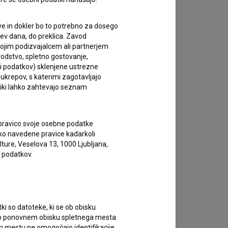
e in dokler bo to potrebno za dosego
itev dana, do preklica. Zavod
vojim podizvajalcem ali partnerjem
vodstvo, spletno gostovanje,
lci podatkov) sklenjene ustrezne
 ukrepov, s katerimi zagotavljajo
niki lahko zahtevajo seznam
 pravico svoje osebne podatke
ahko navedene pravice kadarkoli
lture, Veselova 13, 1000 Ljubljana,
 podatkov.
tki so datoteke, ki se ob obisku
 Ob ponovnem obisku spletnega mesta
nem mestu ne omogočajo identifikacije