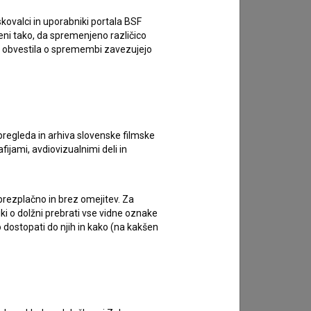
kovalci in uporabniki portala BSF
eni tako, da spremenjeno različico
e obvestila o spremembi zavezujejo
Kader iz filma
pregleda in arhiva slovenske filmske
afijami, avdiovizualnimi deli in
 brezplačno in brez omejitev. Za
iki o dolžni prebrati vse vidne oznake
 dostopati do njih in kako (na kakšen