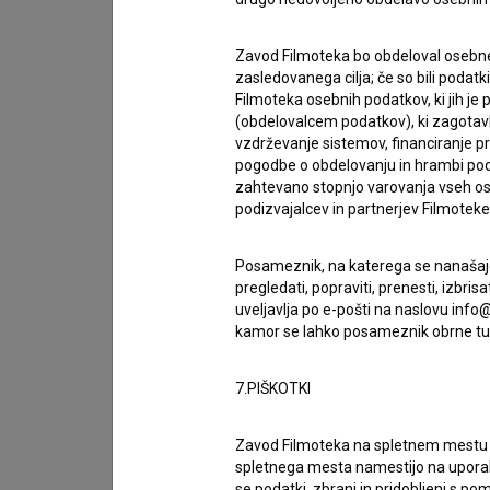
Režiser: Nikola Vukčević Producenti: Milorad Ra
Zavod Filmoteka bo obdeloval osebne
zasledovanega cilja; če so bili podatk
Melina Pota Koljević, Ana Vujadinović Direktor f
Filmoteka osebnih podatkov, ki jih j
Oblikovalec zvoka: Igor Vuković Skladatelj: D
(obdelovalcem podatkov), ki zagotavl
vzdrževanje sistemov, financiranje pro
Scenograf: Stanislav Nikičević
pogodbe o obdelovanju in hrambi podat
zahtevano stopnjo varovanja vseh ose
podizvajalcev in partnerjev Filmoteke v
Igralci: Edon Rizvanolli, Xhejlane Terbunja, Sel
Ristanovski, Ana Vučković, Igor Benčina, Elez A
Posameznik, na katerega se nanašajo 
pregledati, popraviti, prenesti, izbr
Sinopsis: Preganjani deček, ki beži pred fašisti
uveljavlja po e-pošti na naslovu info@
kamor se lahko posameznik obrne tud
njegovo vas, poišče zatočišče v hiši tujca, Alba
otrokovo življenje ali tvegati varnost lastne d
7.PIŠKOTKI
VUDE, TI SI POBIJEDIO (2025, dokumentarni)
Zavod Filmoteka na spletnem mest
spletnega mesta namestijo na upora
se podatki, zbrani in pridobljeni s p