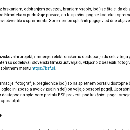
 z brskanjem, odpiranjem povezav, branjem vsebin, ipd.) se šteje, da obis
d Filmoteka si pridružuje pravico, da te splošne pogoje kadarkoli sprem
bjavi obvestilo o spremembi. Spremembe splošnih pogojev od dne objav
er v regiji, saj je bil ustanovljen leta 2018. Slovenski
v državah t. i. nove Evrope, z njim tesno sodeluje vse od
 pomembnejših mednarodnih filmskih festivalih ter
raziskovalni projekt, namenjen elektronskemu dostopanju do celovitega 
teri so sodelovali slovenski filmski ustvarjalci, vključno z besedili, fotogr
FAD. V zadnjih letih sta uspešno razvili tudi skupni
na spletnem mestu
https://bsf.si
.
n spodbujanju profesionalnega razvoja filmskih igralk in
otekala v Kranju med 12. in 14. junijem.
ormacije, fotografije, preglednice ipd.) so na spletnem portalu dostopne
 ogled in izposoja avdiovizualnih del) pa veljajo posebni pogoji. Uporabn
o dostopne na spletnem portalu BSF, preveriti pod kakšnimi pogoji smejo
udi pridružitev Filmskega centra Črne gore pobudi Re-
uporabljati.
i spodbuja mednarodno soprodukcijsko sodelovanje in
NE