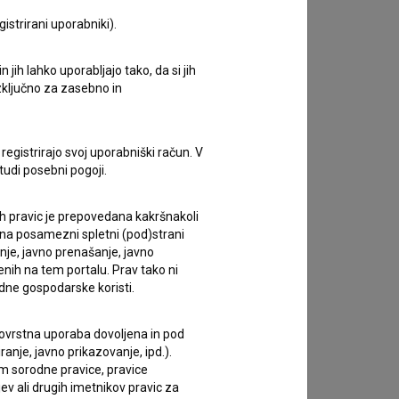
istrirani uporabniki).
jih lahko uporabljajo tako, da si jih
Kader iz filma
izključno za zasebno in
registrirajo svoj uporabniški račun. V
tudi posebni pogoji.
ih pravic je prepovedana kakršnakoli
 na posamezni spletni (pod)strani
anje, javno prenašanje, javno
enih na tem portalu. Prav tako ni
dne gospodarske koristi.
 tovrstna uporaba dovoljena in pod
anje, javno prikazovanje, ipd.).
im sorodne pravice, pravice
ev ali drugih imetnikov pravic za