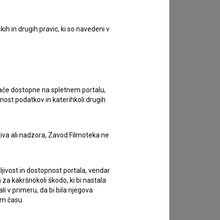
ih in drugih pravic, ki so navedeni v
ugače dostopne na spletnem portalu,
nost podatkov in katerihkoli drugih
liva ali nadzora, Zavod Filmoteka ne
Plakat
ljivost in dostopnost portala, vendar
za kakršnokoli škodo, ki bi nastala
 v primeru, da bi bila njegova
em času.