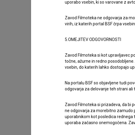
uporabo vsebin, ki so varovane z avto
sodelovanju med akademskima skupnostma obeh 
raziskovalne projekte in izobraževalne pobude. 
Zavod Filmoteka ne odgovarja za moreb
nacionalne meje, takšna srečanja potrjujejo pom
virih, iz katerih portal BSF črpa vsebin
znanju in medsebojnem zaupanju.«
5.OMEJITEV ODGOVORNOSTI
Prireditev odpiramo 11. junija ob 19. uri s projek
Zavod Filmoteka si kot upravljavec po
festivalskih dneh si bo občinstvo lahko ogledal
točne, ažurne in redno posodobljene. 
Vidra
Srđana Vuletića
ter dokumentarni film
Ov
vsebin, do katerih lahko dostopajo up
Vude, ti si pobijedio
in
Vidra
bodo sledili pogovor
Na portalu BSF so objavljene tudi pov
odgovarja za delovanje teh strani ali 
Poleg filmskih projekcij program vključuje tud
strokovnjakom in širši filmski javnosti. V okviru
Zavod Filmoteka si prizadeva, da bi p
Trends in the Algorithm of Surveillance Capital
ne odgovarja za morebitno zamudo pri
uporabnikom kot posledica rednega te
Črne gore Edin Jašarović, ter predavanje režis
uporaba začasno onemogočena. Zavod
of Storytelling: The Hero's Journey and Other A