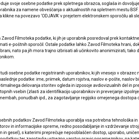
duje svoje osebne podatke prek spletnega obrazca, soglaša in dovoljuj
uporabnika za namene obveščanja o aktualnostih na spletnem mestu BSF.
 da klikne na povezavo ‘ODJAVA’ v prejetem elektronskem sporočilu ali s
ciples of Storytelling: The Hero's Journey and Other
a Zavod Filmoteka podatke, ki jih je uporabnik posredoval prek kontaktn
cija filma
Vude, ti si pobijedio
in pogovor z avtorji
jemati e-poštnih sporočil. Ostale podatke lahko Zavod Filmoteka hrani, d
rani, nato pa jih mora trajno izbrisati ali učinkovito anonimizirati, tak
bnikom.
in pogovor z avtorji (Kinodvorana)
 tudi osebne podatke registriranih uporabnikov, ki jih vnesejo v obraze
aslednje podatke: ime, priimek, datum rojstva, naslov e-pošte, naslov biva
imalnega delovanja storitev ogleda in izposoje avdiovizualnih del in p
obra zemlja
(Kinodvorana)
pnih vsebin (zlasti za identifikacijo uporabnikov in preverjanje izpolnje
remembah, ponudbah ipd., za zagotavljanje regijsko omejenega dostopa
sebnih podatkov Zavod Filmoteka uporablja vsa potrebna tehnološka in o
torov in informacijske opreme, redno posodabljanje in vzdrževanje str
in gesel), s katerimi preprečuje nepooblaščen dostop, uporabo, uničen
isi
podatkov ter zagotavlja ustrezno varstvo pravic posameznikov, na kate