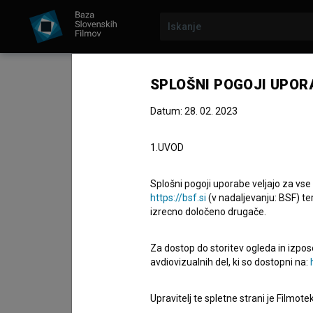
SPLOŠNI POGOJI UPOR
8. junij 2026
Datum: 28. 02. 2023
Dnevi črnogorskega fil
1.UVOD
Ljubljani
Splošni pogoji uporabe veljajo za vse
https://bsf.si
(v nadaljevanju: BSF) te
Sodobna črnogorska kinematografija se bo slov
izrecno določeno drugače.
črnogorskega filma
v Ljubljani, ki bo potekala od
televizijo Univerze v Ljubljani.
Za dostop do storitev ogleda in izpos
avdiovizualnih del, ki so dostopni na:
Program organizira Filmski center Črne gore v
Upravitelj te spletne strani je Filmot
promocije sodobnega črnogorskega filma in kr