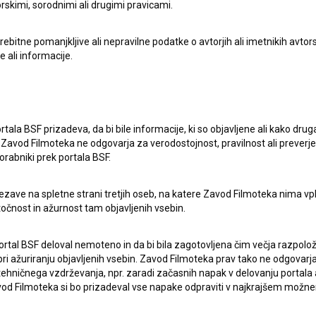
rskimi, sorodnimi ali drugimi pravicami.
držav ter kot priložnost za nove koprodukcije,
V času, ko kultura in umetnost vse bolj presegata
itne pomanjkljive ali nepravilne podatke o avtorjih ali imetnikih avtorsk
en regionalnega sodelovanja, ki temelji na ustvarjalnosti,
e ali informacije.
cijo filma
Obraz
režiserja
Nikole Vukčevića
. V štirih
rtala BSF prizadeva, da bi bile informacije, ki so objavljene ali kako dr
o tudi filma
Vude, ti si pobijedio
Senada Šahmanovića
,
Zavod Filmoteka ne odgovarja za verodostojnost, pravilnost ali preverje
a dobra zemlja
Vladimirja Perovića
. Projekcijam
Obraz
,
orabniki prek portala BSF.
i z avtorji in člani filmskih ekip.
ezave na spletne strani tretjih oseb, na katere Zavod Filmoteka nima vp
točnost in ažurnost tam objavljenih vsebin.
i strokovne vsebine, namenjene študentom, filmskim
 prireditve bosta potekala dva mojstrska tečaja: »
Cultural
ortal BSF deloval nemoteno in da bi bila zagotovljena čim večja razpolož
ism
«, ki ga bo vodil dekan Fakultete dramskih umetnosti
 ažuriranju objavljenih vsebin. Zavod Filmoteka prav tako ne odgovarja 
hničnega vzdrževanja, npr. zaradi začasnih napak v delovanju portala ali
erja in profesorja Nikole Vukčevića z naslovom
»Principles
 Filmoteka si bo prizadeval vse napake odpraviti v najkrajšem možn
pproaches«.