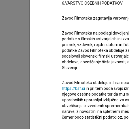
6.VARSTVO OSEBNIH PODATKOV
Ob tej priložnosti bo v Ljubljani tudi delegacija 
Aleksandra Božović
, dekan Fakultete dramsk
Zavod Filmoteka zagotavlja varovanj
dramskih umetnosti
Nikola Vukčević
, režiser
S
Zavod Filmoteka na podlagi dovoljenj
MEDIA Deska
Nikola Gudelj
in organizatorka 
podatke o filmskih ustvarjalcih in izvaj
priimek, vzdevek, rojstni datum in fot
podatke Zavod Filmoteka obdeluje za n
Vse prireditve potekajo na Akademiji za gledališč
sodelovali slovenski filmski ustvarjal
AGRFT), Aškerčeva cesta 5, Ljubljana. Vstop na v
obdelavo, obveščanje širše javnosti, a
Sloveniji.
Program:
Zavod Filmoteka obdeluje in hrani ose
https://bsf.si
in pri tem poda svojo iz
Četrtek, 11. junij
njegove osebne podatke ter da mu na 
uporabnikih uporabljal izključno za 
obveščanje o izvedenih spremembah v 
13.00 – Mojstrski tečaj: Edin Jašarović –
Cultu
narave, z novostmi na spletnem mestu
čemer bodo statistični podatki oz. pod
Capitalism
(Predavalnica AV1) 19.00 – Slovesna
filma
Obraz
in pogovor z avtorji (Kinodvorana) 2