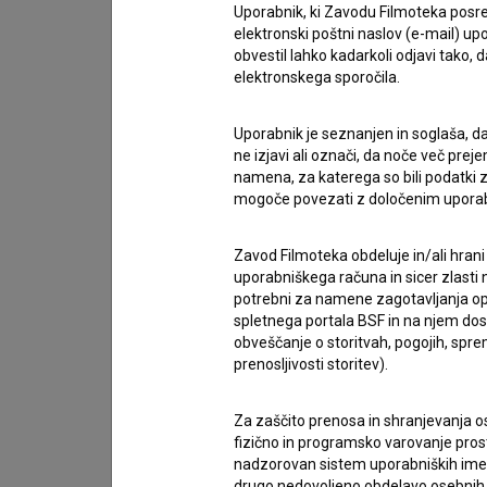
Uporabnik, ki Zavodu Filmoteka posre
elektronski poštni naslov (e-mail) 
obvestil lahko kadarkoli odjavi tako,
Petek, 12. junij
elektronskega sporočila.
11.00 – Mojstrski tečaj: Nikola Vukčević –
Prin
Uporabnik je seznanjen in soglaša, d
Approaches
(Predavalnica AV1) 19.00 – Projek
ne izjavi ali označi, da noče več pre
namena, za katerega so bili podatki zb
(Kinodvorana)
mogoče povezati z določenim upora
Sobota, 13. junij
19.00 – Projekcija filma
Vidra
Zavod Filmoteka obdeluje in/ali hrani
uporabniškega računa in sicer zlasti n
potrebni za namene zagotavljanja opt
Nedelja, 14. junij
19.00 – Projekcija filma
Ova d
spletnega portala BSF in na njem dosto
obveščanje o storitvah, pogojih, sp
prenosljivosti storitev).
Več o filmih:
Za zaščito prenosa in shranjevanja o
fizično in programsko varovanje pros
nadzorovan sistem uporabniških imen 
OBRAZ (2024), 97 min, s slovenskimi podnap
drugo nedovoljeno obdelavo osebnih 