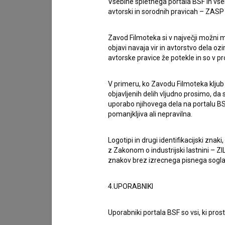
Vsebine spletnega portala BSF in vs
Filmi, pri katerih so v preteklosti že sodelova
avtorski in sorodnih pravicah – ZASP (U
zdravi
režiserja
Ivana Marinovića
,
Odpuščanje
,
režiserja
Marka Naberšnika
in
Planina
režiser
Zavod Filmoteka si v največji možni m
objavi navaja vir in avtorstvo dela oz
avtorske pravice že potekle in so v p
Nataša Bučar
, direktorica Slovenskega filmske
stabilno delovanje nacionalnega filmskega cen
V primeru, ko Zavodu Filmoteka kljub
Mladi filmski center Črne gore pomembno prisp
objavljenih delih vljudno prosimo, da
prostoru in veselimo se krepitev koprodukcijs
uporabo njihovega dela na portalu BS
pomanjkljiva ali nepravilna.
producenti.«
Logotipi in drugi identifikacijski zna
Aleksandra Božović, direktorica Filmskega centra
z Zakonom o industrijski lastnini – ZIL
znakov brez izrecnega pisnega soglasj
črnogorskega filma v Ljubljani za nas predstav
goro in Slovenijo. Veseli nas, da lahko slove
4.UPORABNIKI
kinematografijo – filme, ki pripovedujejo unive
našega prostora in kulture. Partnerstvo s Slove
Uporabniki portala BSF so vsi, ki pros
skupaj gradimo močnejšo regionalno filmsko sk