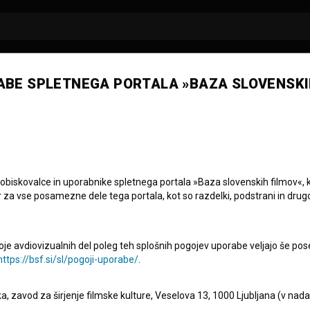
ABE SPLETNEGA PORTALA »BAZA SLOVENSKI
ma od 11. do 14. junija v
 obiskovalce in uporabnike spletnega portala »Baza slovenskih filmov«, 
r za vse posamezne dele tega portala, kot so razdelki, podstrani in drug
enskim gledalcem predstavila v okviru prireditve
Dnevi
 11. do 14. junija na Akademiji za gledališče, radio, film in
oje avdiovizualnih del poleg teh splošnih pogojev uporabe veljajo še pos
https://bsf.si/sl/pogoji-uporabe/
.
 partnerstvu s Slovenskim filmskim centrom, z namenom
eka, zavod za širjenje filmske kulture, Veselova 13, 1000 Ljubljana (v nad
epitve strokovnega sodelovanja med filmskima